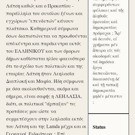
συμφερόντων
Λάτση καθώς και ο Προκοπίου -
φύλακες καί τῆς
παράλληλα του συνόλου ξένων και
ἀληθοῦς
εγχώριων ''επενδυτών'' κάνουν
ὁμονοίας καὶ
δημοκρατίας
πλιάτσικο. Καθημερινά σύμφωνα
πρόμαχοι ; Ἆρ'
όσων διαπιστώνεται να προωθούνται
οὐ δεινόν, εί
από κέντρα και παράκεντρα εκτός
χρήματα μέν
ἄπειρα είς τάς
του ΕΛΛΗΝΙΚΟΥ και των όμορων
οἰκοδομάς καί
δήμων καθίσταται ηλίου φαεινότερο
τά δημόσια
ότι το σχέδιο των πολιτικών και της
ἔργα
εταιρίας Λάτση ήταν Λεηλασία
δαπανῶνται,
δικαιοσύνῃ δέ
Διαπλοκή και Μαφία. Ήδη σύμφωνα
καί τῇ τοπικῇ
με όσα ακολουθούνται, ακόμα και
δημοκρατία
σήμερα, είναι σαφής η ΛΕΗΛΑΣΙΑ,
μηδέν μέτεστιν
;
διότι, οι πολιτικοί ''άρπαξαν'' τις
προτάσεις μου ώστε να
συμμετέσχουν στην λεηλασία εκτός
του Λάτση και της Lamda μέχρι και οι
Status
Γερμανοί. Ειδικότερα：Επί