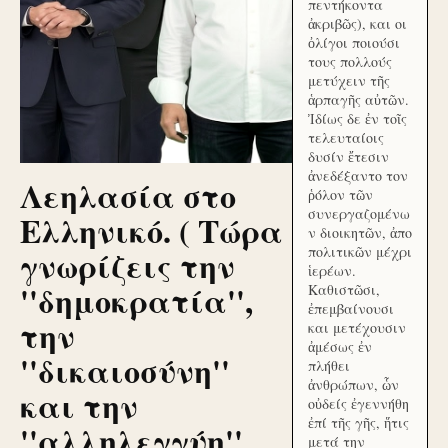
πεντήκοντα
ἀκριβῶς), και οι
ὀλίγοι ποιούσι
τους πολλούς
μετύχειν τῆς
ἁρπαγῆς αὐτῶν.
Ἰδίως δε ἐν τοῖς
τελευταίοις
δυσίν ἔτεσιν
ἀνεδέξαντο τον
Λεηλασία στο
ῥόλον τῶν
συνεργαζομένω
Ελληνικό. ( Τώρα
ν διοικητῶν, ἀπο
γνωρίζεις την
πολιτικῶν μέχρι
ἱερέων.
''δημοκρατία'',
Καθιστῶσι,
ἐπεμβαίνουσι
την
και μετέχουσιν
ἀμέσως ἐν
''δικαιοσύνη''
πλήθει
ἀνθρώπων, ὧν
και την
οὐδείς ἐγεννήθη
ἐπί τῆς γῆς, ἥτις
''αλληλεγγύη''
μετά την