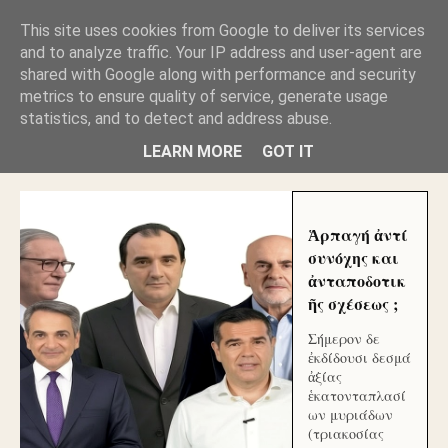
GLYFADAWEB: ΑΝΤΙ ΑΝΤΑΠΟΔΟΣΗΣ ΣΤΟΥΣ
This site uses cookies from Google to deliver its services
ΑΥΤΟΧΘΟΝΕΣ ΜΟΥ ΕΚΛΕΙΣΑΝ ΤΑ ΣΟΣΙΑΛ ΚΑΙ
and to analyze traffic. Your IP address and user-agent are
ΦΙΜΩΣΑΝ ΤΟ SITE. ΟΙ ΧΙΛΙΑΔΕΣ ΜΙΚΡΟΕΠΕΝΔΥΤΕΣ
ΕΠΕΝΔΥΣΑΤΕ ΓΙΑ ΛΕΗΛΑΣΙΑ ΚΑΙ ΕΓΚΛΗΜΑ ?
shared with Google along with performance and security
metrics to ensure quality of service, generate usage
statistics, and to detect and address abuse.
ΓΛΥΦΑΔΑ WEB |ΟΙ ΜΕΓΑΛΟΙ ΚΛΕΠΤΑΙ ΑΠΟ ΤΟ
ΜΙΚΡΟΝ ΑΠΑΓΟΥΣΙ
LEARN MORE
GOT IT
Ἁρπαγή ἀντί
συνόχης και
ἀνταποδοτικ
ῆς σχέσεως ;
Σήμερον δε
ἐκδίδουσι δεσμά
ἀξίας
ἑκατονταπλασί
ων μυριάδων
(τριακοσίας