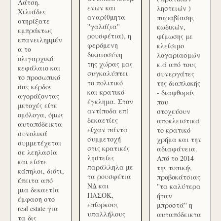
Λάτση.
ενων και
ληστειών )
Χιλιάδες
αναρίθμητα
παραβίασης
στηρίξατε
''γαλάζια''
κωδικών,
εμπράκτως
ρουσφέτια), η
φίμωσης με
επανειλημμέν
φερόμενη
κλείσιμο
α το
δικαιοσύνη
λογαριασμών
ολιγαρχικό
της χώρας μας
κ.ά από τους
κεφάλαιο και
συγκαλύπτει
συνεργάτες
το προσωπικό
το πολιτικό
της διαπλοκής
σας κέρδος
και κρατικό
- διαφθοράς
αγοράζοντας
έγκλημα. Στον
που
μετοχές είτε
αντίποδα επί
στοχεύουν
ομόλογα, όμως
δεκαετίες
αποκλειστικά
αυταπόδεικτα
είχαν πάντα
το κρατικό
συνολικά
συμμετοχή
χρήμα και την
συμμετέχεται
στις κρατικές
αδιαφάνεια.
σε λεηλασία
ληστείες
Από το 2014
και είστε
παράλληλα με
της τοπικής
κάπηλοι, διότι,
τα ρουσφέτια
προβοκάτσιας
έπειτα από
ΝΔ και
''τα καλύτερα
μια δεκαετία
ΠΑΣΟΚ,
ήταν
έμφαση στο
επίορκους
μπροστά'' η
real estate για
υπαλλήλους
αυταπόδεικτα
τα δις