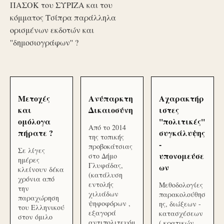
ΠΑΣΟΚ του ΣΥΡΙΖΑ και του
κόμματος Τσίπρα παράλληλα
ορισμένων εκδοτών και
''δημοσιογράφων'' ?
Μετοχές
Ανύπαρκτη
Αχαρακτήρ
και
Δικαιοσύνη
ιστες
ομόλογα
''πολιτικές''
Από το 2014
πήρατε ?
συγκάλυψης
της τοπικής
-
προβοκάτσιας
Σε λίγες
υπονομεύσε
στο Δήμο
ημέρες
Γλυφάδας,
ων
κλείνουν δέκα
(κατάλυση
χρόνια από
εντολής
Μεθοδολογίες
την
χιλιάδων
παρακολούθησ
παραχώρηση
ψηφοφόρων ,
ης, διώξεων -
του Ελληνικού
εξαγορά
κατασχέσεων
στον όμιλο
αντιπολιτευόμ
( κρατικών