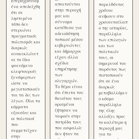
Ετεροχρονισμ
απαιτούνται
παρελθόντος
ένα απεδείχθη
στην περιοχή
χρόνου
ότι σε
μας και
ανήκουν στο
ληστεμένο
σύννομα
χρονοντούλαπ
τόπο δεν
κατέθεσα για
ο της ιστορίας,
στεριώνει
αδειοδότηση
παράλληλα
πραγματικός
τοπικού μέσου
των επιλογών
πολιτισμός και
κυβερνώντες
και των
διαρκώς
και δήμαρχοι
πολιτικών
ανακυκλώνετ
είχαν άλλα
τους, οι
αι το ίδιο
σχέδια
σημερινοί του
φαινόμενο
υπηρέτησης
παρόντος πως
κλεφτουριάς
των
πιστοποιούν
ξενόφερτων
ολιγαρχών.
ότι σε ένα
ώστε να
Το θέμα είναι
διαρκώς
μεγιστοποιούν
ότι έπειτα του
μεταβαλλόμεν
ται τα δις των
θανάτου τους
ο κόσμο
λίγων. Όλα τα
ορισμένοι
παράλληλα
κόμματα
ζήτησαν να
της ύλης
εξουσίας και
ταφούν στην
αλλάζει προς
οι πολιτικοί
πατρίδα τους
το καλύτερο η
που
που ασφαλώς
περιοχή μας
συμμετείχαν
δεν ήταν τα
για το
στην