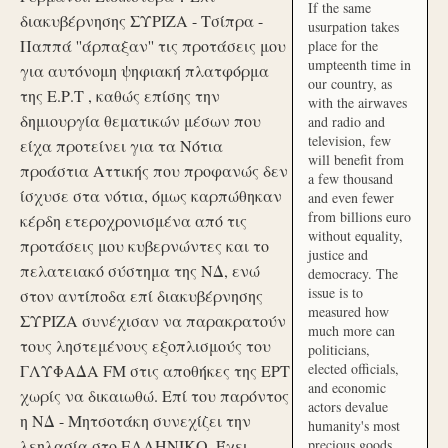
If the same
διακυβέρνησης ΣΥΡΙΖΑ - Τσίπρα -
usurpation takes
Παππά ''άρπαξαν'' τις προτάσεις μου
place for the
umpteenth time in
για αυτόνομη ψηφιακή πλατφόρμα
our country, as
της Ε.Ρ.Τ , καθώς επίσης την
with the airwaves
δημιουργία θεματικών μέσων που
and radio and
television, few
είχα προτείνει για τα Νότια
will benefit from
προάστια Αττικής που προφανώς δεν
a few thousand
ίσχυσε στα νότια, όμως καρπώθηκαν
and even fewer
from billions euro
κέρδη ετεροχρονισμένα από τις
without equality,
προτάσεις μου κυβερνώντες και το
justice and
πελατειακό σύστημα της ΝΔ, ενώ
democracy. The
issue is to
στον αντίποδα επί διακυβέρνησης
measured how
ΣΥΡΙΖΑ συνέχισαν να παρακρατούν
much more can
τους ληστεμένους εξοπλισμούς του
politicians,
elected officials,
ΓΛΥΦΑΔΑ FM στις αποθήκες της ΕΡΤ
and economic
χωρίς να δικαιωθώ. Επί του παρόντος
actors devalue
η ΝΔ - Μητσοτάκη συνεχίζει την
humanity's most
λεηλασία στο ΕΛΛΗΝΙΚΟ. Έχει
precious goods.