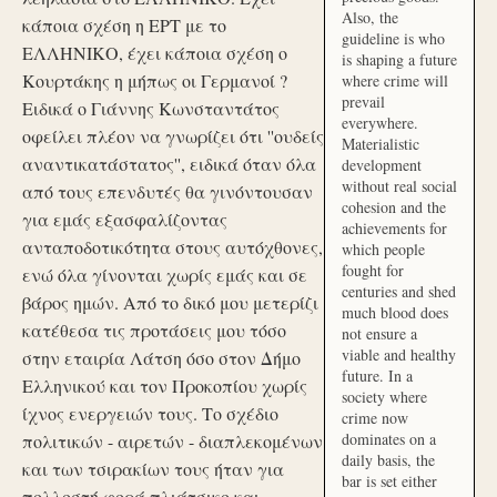
Also, the
κάποια σχέση η ΕΡΤ με το
guideline is who
ΕΛΛΗΝΙΚΟ, έχει κάποια σχέση ο
is shaping a future
Κουρτάκης η μήπως οι Γερμανοί ?
where crime will
prevail
Ειδικά ο Γιάννης Κωνσταντάτος
everywhere.
οφείλει πλέον να γνωρίζει ότι ''ουδείς
Materialistic
αναντικατάστατος'', ειδικά όταν όλα
development
without real social
από τους επενδυτές θα γινόντουσαν
cohesion and the
για εμάς εξασφαλίζοντας
achievements for
ανταποδοτικότητα στους αυτόχθονες,
which people
fought for
ενώ όλα γίνονται χωρίς εμάς και σε
centuries and shed
βάρος ημών. Από το δικό μου μετερίζι
much blood does
κατέθεσα τις προτάσεις μου τόσο
not ensure a
viable and healthy
στην εταιρία Λάτση όσο στον Δήμο
future. In a
Ελληνικού και τον Προκοπίου χωρίς
society where
ίχνος ενεργειών τους. Το σχέδιο
crime now
dominates on a
πολιτικών - αιρετών - διαπλεκομένων
daily basis, the
και των τσιρακίων τους ήταν για
bar is set either
πολλοστή φορά πλιάτσικο και