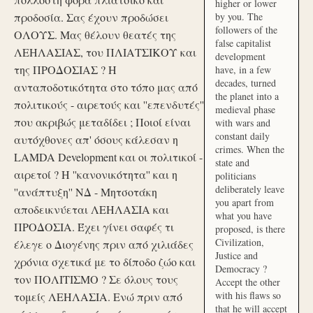
higher or lower
προδοσία. Σας έχουν προδώσει
by you. The
followers of the
ΟΛΟΥΣ. Μας θέλουν θεατές της
false capitalist
ΛΕΗΛΑΣΙΑΣ, του ΠΛΙΑΤΣΙΚΟΥ και
development
της ΠΡΟΔΟΣΙΑΣ ? Η
have, in a few
decades, turned
ανταποδοτικότητα στο τόπο μας από
the planet into a
πολιτικούς - αιρετούς και ''επενδυτές''
medieval phase
που ακριβώς μεταδίδει ; Ποιοί είναι
with wars and
constant daily
αυτόχθονες απ' όσους κάλεσαν η
crimes. When the
LAMDA Development και οι πολιτικοί -
state and
αιρετοί ? Η ''κανονικότητα'' και η
politicians
deliberately leave
''ανάπτυξη'' ΝΔ - Μητσοτάκη
you apart from
αποδεικνύεται ΛΕΗΛΑΣΙΑ και
what you have
ΠΡΟΔΟΣΙΑ. Έχει γίνει σαφές τι
proposed, is there
Civilization,
έλεγε ο Διογένης πριν από χιλιάδες
Justice and
χρόνια σχετικά με το δίποδο ζώο και
Democracy ?
τον ΠΟΛΙΤΙΣΜΟ ? Σε όλους τους
Accept the other
with his flaws so
τομείς ΛΕΗΛΑΣΙΑ. Ενώ πριν από
that he will accept