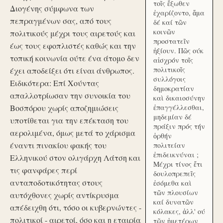
τοῖς ἔξωθεν
Διογένης σύμφωνα των
ἐχαρίζοντο, ἅμα
πεπραγμένων σας, από τους
δέ καί τῶν
κοινῶν
πολιτικούς μέχρι τους αιρετούς και
προστατεῖν
έως τους εφοπλιστές καθώς και την
ἠξίουν. Πῶς ούκ
τοπική κοινωνία ούτε ένα άτομο δεν
αἰσχρόν τοῖς
πολιτικοῖς
έχει αποδείξει ότι είναι άνθρωπος.
συλλόγοις
Ειδικότερα: Επί Χούντας
δημοκρατίαν
απαλλοτρίωσαν την συνοικία του
καὶ δικαιοσύνην
Βοσπόρου χωρίς αποζημιώσεις
ἐπαγγέλλεσθαι,
μηδεμίαν δέ
υποτίθεται για την επέκταση του
πράξιν πρός τήν
αερολιμένα, όμως μετά το χάρισμα
ὀρθήν
έναντι πινακίου φακής του
πολιτείαν
ἐπιδεικνύναι ;
Ελληνικού στον ολιγάρχη Λάτση και
Μέχρι τίνος ἔτι
τις φανφάρες περί
δουλοπρεπεῖς
ανταποδοτικότητας στους
ἐσόμεθα καὶ
τῶν πλουσίων
αυτόχθονες χωρίς αντίκρυσμα
καί δυνατῶν
απέδειχθη ότι, τόσο οι κυβερνώντες -
κόλακες, ἀλλ' ού
πολιτικοί - αιρετοί, όσο και η εταιρία
τῶν ἡμετέρων