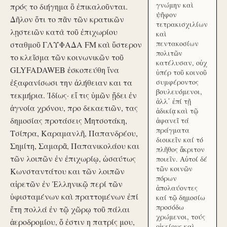
γνώμην καὶ
πρός το διήγημα ὃ ἐπικαλοῦνται.
ψῆφον
Δῆλον ὅτι το πᾶν τῶν κρατικῶν
τετρακισχιλίων
λῃστειῶν κατὰ τοῦ ἐπιχωρίου
καὶ
πεντακοσίων
σταθμοῦ ΓΛΥΦΑΔΑ FM καὶ ὕστερον
πολιτῶν
το κλεῖσμα τῶν κοινωνικῶν τοῦ
κατέλυσαν, οὐχ
GLYFADAWEB ἐσκοπεύθη ἵνα
ὑπέρ τοῦ κοινοῦ
ἐξαφανίσωσι την ἀλήθειαν και τα
συμφέροντος
βουλευόμενοι,
τεκμήρια. Ἰδίως· εἴ τις ὑμῶν ᾔδει ἐν
ἀλλ᾽ ἐπί τῇ
ἀγνοία χρόνου, προ δεκαετιῶν, τας
ἀδικίᾳ καὶ τῷ
δημοσίας προτάσεις Μητσοτάκη,
ἀφανεῖ τά
πράγματα
Τσίπρα, Καραμανλῆ, Παπανδρέου,
διοικεῖν καί τό
Σημίτη, Σαμαρᾶ, Παπανικολάου και
πλῆθος ἄκριτον
τῶν λοιπῶν ἐν ἐπιχωρίῳ, ὡσαύτως
ποιεῖν. Αὐτοί δέ
τῶν κοινῶν
Κωνσταντάτου και τῶν λοιπῶν
πόρων
αἱρετῶν ἐν Ἑλληνικῷ περί τῶν
ἀπολαύοντες
ὑφισταμένων καὶ πραττομένων ἐπί
καί τῷ δημοσίω
προσόδω
ἔτη πολλά ἐν τῷ χῶρῳ τοῦ πάλαι
χρώμενοι, τούς
ἀεροδρομίου, ὅ ἐστιν η πατρίς μου,
οἰκείους καὶ