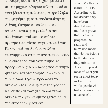
τέσσερις δεκαετίες είχα προτείνει
yours. My flaw is
πίστα μηχανοκίνητου αθλητισμού οι
called TRUTH.
επιτήδειοι της πολιτικής, παράλληλα
According to it,
for decades they
της φερόμενης ανταποδοτικότητας
have been
Λάτση, έστησαν ένα λυόμενο
directed against
αποκλειστικά για ρεκλάμα του
me. I can prove
that I actually
πλιάτσικου real estate αντί για
proposed the
πραγματική πίστα περιμετρικά του
radio and
Ελληνικού και διέθεσαν δέκα
television media
that do not belong
εκατομμύρια στην πίστα των Σερρών
to the state and
! Το οικόπεδο που γεννήθηκα το
they ruined me.
προορίζουν για χιλιάδες νέα ακίνητα
Also, I proposed
most of what you
-μπετόν και για τουρισμό - κονόμα
see in effect today
των λίγων. Έχουν προδώσει το
in Hellinikon
σύνολο, διότι, σύμφωνα της χρήσης
while people who
had no connection
real estate και των χιλιάδων νέων
have benefit.
ακινήτων - γενικευμένο ξεπούλημα
της έκτασης - γιατί δεν