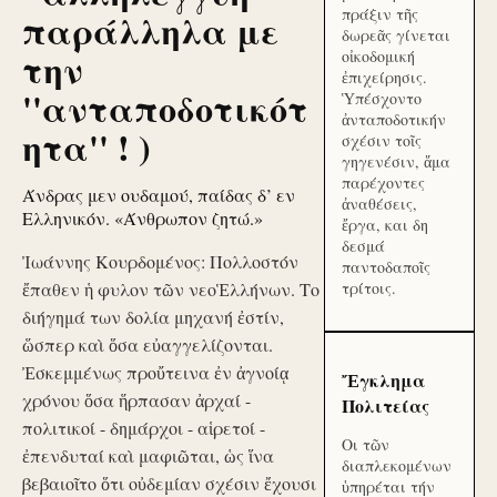
πράξιν τῆς
παράλληλα με
δωρεᾶς γίνεται
την
οἰκοδομική
ἐπιχείρησις.
''ανταποδοτικότ
Ὑπέσχοντο
ἀνταποδοτικήν
ητα'' ! )
σχέσιν τοῖς
γηγενέσιν, ἅμα
παρέχοντες
Άνδρας μεν ουδαμού, παίδας δ’ εν
ἀναθέσεις,
Ελληνικόν. «Άνθρωπον ζητώ.»
ἔργα, και δη
δεσμά
Ἰωάννης Κουρδομένος: Πολλοστόν
παντοδαποῖς
ἔπαθεν ἡ φυλον τῶν νεοἙλλήνων. Το
τρίτοις.
διήγημά των δολία μηχανή ἐστίν,
ὥσπερ καὶ ὅσα εὐαγγελίζονται.
Ἐσκεμμένως προὔτεινα ἐν ἀγνοίᾳ
Ἔγκλημα
χρόνου ὅσα ἥρπασαν ἀρχαί -
Πολιτείας
πολιτικοί - δημάρχοι - αἱρετοί -
Οι τῶν
ἐπενδυταί καὶ μαφιῶται, ὡς ἵνα
διαπλεκομένων
βεβαιοῖτο ὅτι οὐδεμίαν σχέσιν ἔχουσι
ὑπηρέται τήν