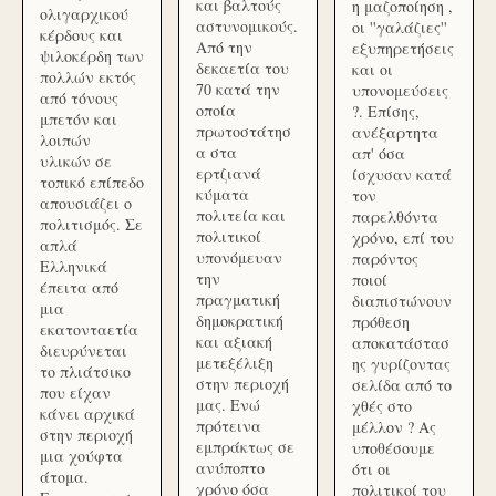
και βαλτούς
η μαζοποίηση ,
ολιγαρχικού
αστυνομικούς.
οι ''γαλάζιες''
κέρδους και
Από την
εξυπηρετήσεις
ψιλοκέρδη των
δεκαετία του
και οι
πολλών εκτός
70 κατά την
υπονομεύσεις
από τόνους
οποία
?. Επίσης,
μπετόν και
πρωτοστάτησ
ανέξαρτητα
λοιπών
α στα
απ' όσα
υλικών σε
ερτζιανά
ίσχυσαν κατά
τοπικό επίπεδο
κύματα
τον
απουσιάζει ο
πολιτεία και
παρελθόντα
πολιτισμός. Σε
πολιτικοί
χρόνο, επί του
απλά
υπονόμευαν
παρόντος
Ελληνικά
την
ποιοί
έπειτα από
πραγματική
διαπιστώνουν
μια
δημοκρατική
πρόθεση
εκατονταετία
και αξιακή
αποκατάστασ
διευρύνεται
μετεξέλιξη
ης γυρίζοντας
το πλιάτσικο
στην περιοχή
σελίδα από το
που είχαν
μας. Ενώ
χθές στο
κάνει αρχικά
πρότεινα
μέλλον ? Ας
στην περιοχή
εμπράκτως σε
υποθέσουμε
μια χούφτα
ανύποπτο
ότι οι
άτομα.
χρόνο όσα
πολιτικοί του