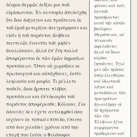
δέομαι θερμῶς δεῖξαι μοι ποῦ
φίλους καί τούς
ἑαυτοῖς
εὑρίσκονται. Ἐν συντομία ἀπεδείχθη
προσήκοντας
ὅτι ὅσα διήγαγον και προὔτεινα ἐκ
κατά τήν αὑτῶν
τοῦ ἐμοῦ μετερίζου ἀνεγράφησαν και
βούλησιν
ἐθεράπευον, ού
εἰσίν ἡ τοῦ παρόντος ἀλήθεια
τό κοινόν
παντελῶς ἐναντία τοῖς μηδέν
ὠφελοῦντες
ἀναλώσασιν, ἀλλά ἐπ' ἔτη πολλά
ἀλλά τό ἴδιον
ἀποφέρονται ἐκ τῶν ἐμῶν δημοσίων
κέρδος
ζητοῦντες. Ἐγώ
προτάσεων. Ὅπου οὐ χωροῦσιν οι
μέν οὖν πρῶτος
πρωτουργοί και αὐτόχθονες, ἐστίν
ὑπέρ ἐλευθέρου
λεηλασία καὶ μαφία. Τι μέλλετε
καὶ ίδιωτικοῦ
λόγου καί
παθεῖν, ὅσοι ἥρπατε πλῆθος
μεταδόσεως τῶν
προτάσεων και ἐπ'εὐκαιρία τοῦ
πραγμάτων
παρόντος ἀποφέρεσθε; Κόλασις. Για
ἠγωνιζόμην οἱ
δέ ἀχάριστοι
όσους/ες δεν έχετε αντιληφθεί όσα
τῶν νῦν
ισχύουν σε τοπικό επίπεδο, έπειτα
Ἑλλήνων ξένα
από δυο χιλιάδες χρόνια από την
συμφέροντα
προὔκρινον καί
εποχή που ζούσε ο Φιλόσοφος