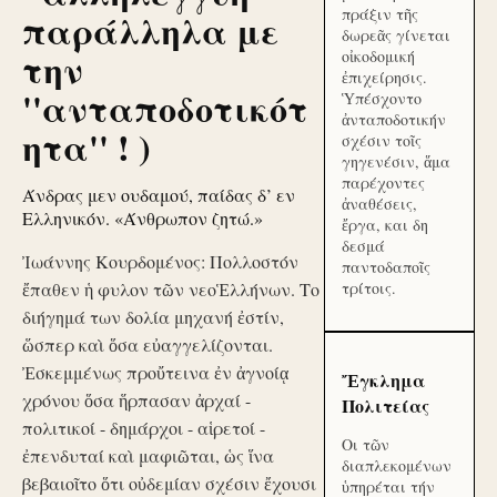
πράξιν τῆς
παράλληλα με
δωρεᾶς γίνεται
την
οἰκοδομική
ἐπιχείρησις.
''ανταποδοτικότ
Ὑπέσχοντο
ἀνταποδοτικήν
ητα'' ! )
σχέσιν τοῖς
γηγενέσιν, ἅμα
παρέχοντες
Άνδρας μεν ουδαμού, παίδας δ’ εν
ἀναθέσεις,
Ελληνικόν. «Άνθρωπον ζητώ.»
ἔργα, και δη
δεσμά
Ἰωάννης Κουρδομένος: Πολλοστόν
παντοδαποῖς
ἔπαθεν ἡ φυλον τῶν νεοἙλλήνων. Το
τρίτοις.
διήγημά των δολία μηχανή ἐστίν,
ὥσπερ καὶ ὅσα εὐαγγελίζονται.
Ἐσκεμμένως προὔτεινα ἐν ἀγνοίᾳ
Ἔγκλημα
χρόνου ὅσα ἥρπασαν ἀρχαί -
Πολιτείας
πολιτικοί - δημάρχοι - αἱρετοί -
Οι τῶν
ἐπενδυταί καὶ μαφιῶται, ὡς ἵνα
διαπλεκομένων
βεβαιοῖτο ὅτι οὐδεμίαν σχέσιν ἔχουσι
ὑπηρέται τήν