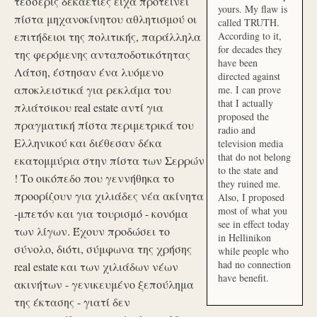
τέσσερις δεκαετίες είχα προτείνει
yours. My flaw is
πίστα μηχανοκίνητου αθλητισμού οι
called TRUTH.
επιτήδειοι της πολιτικής, παράλληλα
According to it,
for decades they
της φερόμενης ανταποδοτικότητας
have been
Λάτση, έστησαν ένα λυόμενο
directed against
αποκλειστικά για ρεκλάμα του
me. I can prove
that I actually
πλιάτσικου real estate αντί για
proposed the
πραγματική πίστα περιμετρικά του
radio and
Ελληνικού και διέθεσαν δέκα
television media
that do not belong
εκατομμύρια στην πίστα των Σερρών
to the state and
! Το οικόπεδο που γεννήθηκα το
they ruined me.
προορίζουν για χιλιάδες νέα ακίνητα
Also, I proposed
most of what you
-μπετόν και για τουρισμό - κονόμα
see in effect today
των λίγων. Έχουν προδώσει το
in Hellinikon
σύνολο, διότι, σύμφωνα της χρήσης
while people who
had no connection
real estate και των χιλιάδων νέων
have benefit.
ακινήτων - γενικευμένο ξεπούλημα
της έκτασης - γιατί δεν