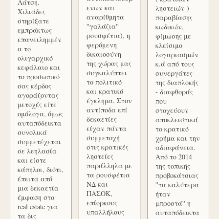
Λάτση.
ενων και
ληστειών )
Χιλιάδες
αναρίθμητα
παραβίασης
στηρίξατε
''γαλάζια''
κωδικών,
εμπράκτως
ρουσφέτια), η
φίμωσης με
επανειλημμέν
φερόμενη
κλείσιμο
α το
δικαιοσύνη
λογαριασμών
ολιγαρχικό
της χώρας μας
κ.ά από τους
κεφάλαιο και
συγκαλύπτει
συνεργάτες
το προσωπικό
το πολιτικό
της διαπλοκής
σας κέρδος
και κρατικό
- διαφθοράς
αγοράζοντας
έγκλημα. Στον
που
μετοχές είτε
αντίποδα επί
στοχεύουν
ομόλογα, όμως
δεκαετίες
αποκλειστικά
αυταπόδεικτα
είχαν πάντα
το κρατικό
συνολικά
συμμετοχή
χρήμα και την
συμμετέχεται
στις κρατικές
αδιαφάνεια.
σε λεηλασία
ληστείες
Από το 2014
και είστε
παράλληλα με
της τοπικής
κάπηλοι, διότι,
τα ρουσφέτια
προβοκάτσιας
έπειτα από
ΝΔ και
''τα καλύτερα
μια δεκαετία
ΠΑΣΟΚ,
ήταν
έμφαση στο
επίορκους
μπροστά'' η
real estate για
υπαλλήλους
αυταπόδεικτα
τα δις