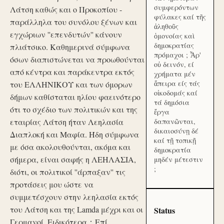
συμφερόντων
Λάτση καθώς και ο Προκοπίου -
φύλακες καί τῆς
παράλληλα του συνόλου ξένων και
ἀληθοῦς
εγχώριων ''επενδυτών'' κάνουν
ὁμονοίας καὶ
δημοκρατίας
πλιάτσικο. Καθημερινά σύμφωνα
πρόμαχοι ; Ἆρ'
όσων διαπιστώνεται να προωθούνται
οὐ δεινόν, εί
από κέντρα και παράκεντρα εκτός
χρήματα μέν
ἄπειρα είς τάς
του ΕΛΛΗΝΙΚΟΥ και των όμορων
οἰκοδομάς καί
δήμων καθίσταται ηλίου φαεινότερο
τά δημόσια
ότι το σχέδιο των πολιτικών και της
ἔργα
εταιρίας Λάτση ήταν Λεηλασία
δαπανῶνται,
δικαιοσύνῃ δέ
Διαπλοκή και Μαφία. Ήδη σύμφωνα
καί τῇ τοπικῇ
με όσα ακολουθούνται, ακόμα και
δημοκρατία
σήμερα, είναι σαφής η ΛΕΗΛΑΣΙΑ,
μηδέν μέτεστιν
;
διότι, οι πολιτικοί ''άρπαξαν'' τις
προτάσεις μου ώστε να
συμμετέσχουν στην λεηλασία εκτός
του Λάτση και της Lamda μέχρι και οι
Status
Γερμανοί. Ειδικότερα：Επί