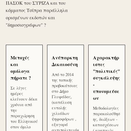
ΠΑΣΟΚ του ΣΥΡΙΖΑ και του
κόμματος Τσίπρα παράλληλα
ορισμένων εκδοτών και
''δημοσιογράφων'' ?
Μετοχές
Ανύπαρκτη
Αχαρακτήρ
και
Δικαιοσύνη
ιστες
ομόλογα
''πολιτικές''
Από το 2014
πήρατε ?
συγκάλυψης
της τοπικής
-
προβοκάτσιας
Σε λίγες
υπονομεύσε
στο Δήμο
ημέρες
Γλυφάδας,
ων
κλείνουν δέκα
(κατάλυση
χρόνια από
εντολής
Μεθοδολογίες
την
χιλιάδων
παρακολούθησ
παραχώρηση
ψηφοφόρων ,
ης, διώξεων -
του Ελληνικού
εξαγορά
κατασχέσεων
στον όμιλο
αντιπολιτευόμ
( κρατικών