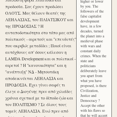
higher or lower
προδοσία. Σας έχουν προδώσει
by you. The
followers of the
ΟΛΟΥΣ. Μας θέλουν θεατές της
false capitalist
ΛΕΗΛΑΣΙΑΣ, του ΠΛΙΑΤΣΙΚΟΥ και
development
της ΠΡΟΔΟΣΙΑΣ ? Η
have, in a few
decades, turned
ανταποδοτικότητα στο τόπο μας από
the planet into a
πολιτικούς - αιρετούς και ''επενδυτές''
medieval phase
που ακριβώς μεταδίδει ; Ποιοί είναι
with wars and
constant daily
αυτόχθονες απ' όσους κάλεσαν η
crimes. When the
LAMDA Development και οι πολιτικοί -
state and
αιρετοί ? Η ''κανονικότητα'' και η
politicians
deliberately leave
''ανάπτυξη'' ΝΔ - Μητσοτάκη
you apart from
αποδεικνύεται ΛΕΗΛΑΣΙΑ και
what you have
ΠΡΟΔΟΣΙΑ. Έχει γίνει σαφές τι
proposed, is there
Civilization,
έλεγε ο Διογένης πριν από χιλιάδες
Justice and
χρόνια σχετικά με το δίποδο ζώο και
Democracy ?
τον ΠΟΛΙΤΙΣΜΟ ? Σε όλους τους
Accept the other
with his flaws so
τομείς ΛΕΗΛΑΣΙΑ. Ενώ πριν από
that he will accept