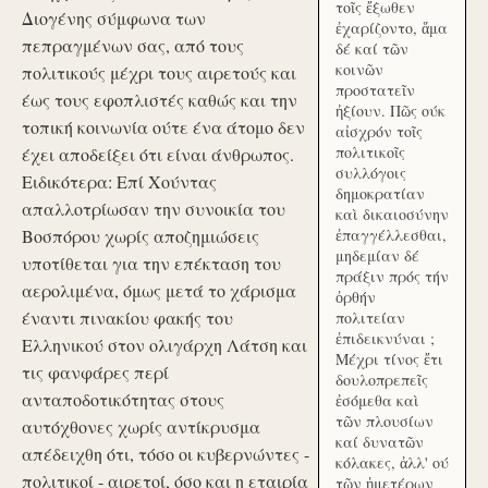
τοῖς ἔξωθεν
Διογένης σύμφωνα των
ἐχαρίζοντο, ἅμα
πεπραγμένων σας, από τους
δέ καί τῶν
κοινῶν
πολιτικούς μέχρι τους αιρετούς και
προστατεῖν
έως τους εφοπλιστές καθώς και την
ἠξίουν. Πῶς ούκ
τοπική κοινωνία ούτε ένα άτομο δεν
αἰσχρόν τοῖς
πολιτικοῖς
έχει αποδείξει ότι είναι άνθρωπος.
συλλόγοις
Ειδικότερα: Επί Χούντας
δημοκρατίαν
απαλλοτρίωσαν την συνοικία του
καὶ δικαιοσύνην
Βοσπόρου χωρίς αποζημιώσεις
ἐπαγγέλλεσθαι,
μηδεμίαν δέ
υποτίθεται για την επέκταση του
πράξιν πρός τήν
αερολιμένα, όμως μετά το χάρισμα
ὀρθήν
έναντι πινακίου φακής του
πολιτείαν
ἐπιδεικνύναι ;
Ελληνικού στον ολιγάρχη Λάτση και
Μέχρι τίνος ἔτι
τις φανφάρες περί
δουλοπρεπεῖς
ανταποδοτικότητας στους
ἐσόμεθα καὶ
τῶν πλουσίων
αυτόχθονες χωρίς αντίκρυσμα
καί δυνατῶν
απέδειχθη ότι, τόσο οι κυβερνώντες -
κόλακες, ἀλλ' ού
πολιτικοί - αιρετοί, όσο και η εταιρία
τῶν ἡμετέρων