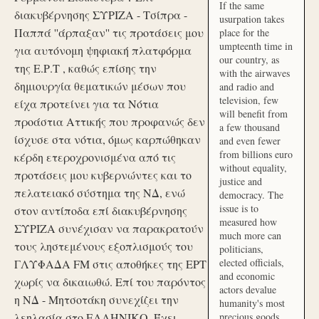
If the same
διακυβέρνησης ΣΥΡΙΖΑ - Τσίπρα -
usurpation takes
Παππά ''άρπαξαν'' τις προτάσεις μου
place for the
umpteenth time in
για αυτόνομη ψηφιακή πλατφόρμα
our country, as
της Ε.Ρ.Τ , καθώς επίσης την
with the airwaves
δημιουργία θεματικών μέσων που
and radio and
television, few
είχα προτείνει για τα Νότια
will benefit from
προάστια Αττικής που προφανώς δεν
a few thousand
ίσχυσε στα νότια, όμως καρπώθηκαν
and even fewer
from billions euro
κέρδη ετεροχρονισμένα από τις
without equality,
προτάσεις μου κυβερνώντες και το
justice and
πελατειακό σύστημα της ΝΔ, ενώ
democracy. The
issue is to
στον αντίποδα επί διακυβέρνησης
measured how
ΣΥΡΙΖΑ συνέχισαν να παρακρατούν
much more can
τους ληστεμένους εξοπλισμούς του
politicians,
elected officials,
ΓΛΥΦΑΔΑ FM στις αποθήκες της ΕΡΤ
and economic
χωρίς να δικαιωθώ. Επί του παρόντος
actors devalue
η ΝΔ - Μητσοτάκη συνεχίζει την
humanity's most
λεηλασία στο ΕΛΛΗΝΙΚΟ. Έχει
precious goods.