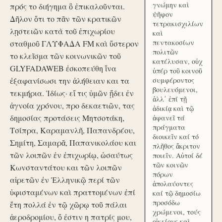
γνώμην καὶ
πρός το διήγημα ὃ ἐπικαλοῦνται.
ψῆφον
Δῆλον ὅτι το πᾶν τῶν κρατικῶν
τετρακισχιλίων
λῃστειῶν κατὰ τοῦ ἐπιχωρίου
καὶ
πεντακοσίων
σταθμοῦ ΓΛΥΦΑΔΑ FM καὶ ὕστερον
πολιτῶν
το κλεῖσμα τῶν κοινωνικῶν τοῦ
κατέλυσαν, οὐχ
GLYFADAWEB ἐσκοπεύθη ἵνα
ὑπέρ τοῦ κοινοῦ
ἐξαφανίσωσι την ἀλήθειαν και τα
συμφέροντος
βουλευόμενοι,
τεκμήρια. Ἰδίως· εἴ τις ὑμῶν ᾔδει ἐν
ἀλλ᾽ ἐπί τῇ
ἀγνοία χρόνου, προ δεκαετιῶν, τας
ἀδικίᾳ καὶ τῷ
δημοσίας προτάσεις Μητσοτάκη,
ἀφανεῖ τά
πράγματα
Τσίπρα, Καραμανλῆ, Παπανδρέου,
διοικεῖν καί τό
Σημίτη, Σαμαρᾶ, Παπανικολάου και
πλῆθος ἄκριτον
τῶν λοιπῶν ἐν ἐπιχωρίῳ, ὡσαύτως
ποιεῖν. Αὐτοί δέ
τῶν κοινῶν
Κωνσταντάτου και τῶν λοιπῶν
πόρων
αἱρετῶν ἐν Ἑλληνικῷ περί τῶν
ἀπολαύοντες
ὑφισταμένων καὶ πραττομένων ἐπί
καί τῷ δημοσίω
προσόδω
ἔτη πολλά ἐν τῷ χῶρῳ τοῦ πάλαι
χρώμενοι, τούς
ἀεροδρομίου, ὅ ἐστιν η πατρίς μου,
οἰκείους καὶ