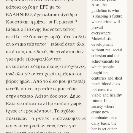
Also, the
κάποια σχέση η ΕΡΤ με το
guideline is who
ΕΛΛΗΝΙΚΟ, έχει κάποια σχέση ο
is shaping a future
Κουρτάκης η μήπως οι Γερμανοί ?
where crime will
prevail
Ειδικά ο Γιάννης Κωνσταντάτος
everywhere.
οφείλει πλέον να γνωρίζει ότι ''ουδείς
Materialistic
αναντικατάστατος'', ειδικά όταν όλα
development
without real social
από τους επενδυτές θα γινόντουσαν
cohesion and the
για εμάς εξασφαλίζοντας
achievements for
ανταποδοτικότητα στους αυτόχθονες,
which people
fought for
ενώ όλα γίνονται χωρίς εμάς και σε
centuries and shed
βάρος ημών. Από το δικό μου μετερίζι
much blood does
κατέθεσα τις προτάσεις μου τόσο
not ensure a
viable and healthy
στην εταιρία Λάτση όσο στον Δήμο
future. In a
Ελληνικού και τον Προκοπίου χωρίς
society where
ίχνος ενεργειών τους. Το σχέδιο
crime now
dominates on a
πολιτικών - αιρετών - διαπλεκομένων
daily basis, the
και των τσιρακίων τους ήταν για
bar is set either
πολλοστή φορά πλιάτσικο και