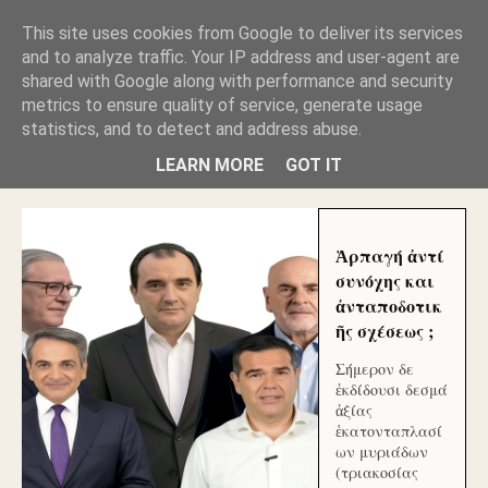
GLYFADAWEB: ΑΝΤΙ ΑΝΤΑΠΟΔΟΣΗΣ ΣΤΟΥΣ
This site uses cookies from Google to deliver its services
ΑΥΤΟΧΘΟΝΕΣ ΜΟΥ ΕΚΛΕΙΣΑΝ ΤΑ ΣΟΣΙΑΛ ΚΑΙ
and to analyze traffic. Your IP address and user-agent are
ΦΙΜΩΣΑΝ ΤΟ SITE. ΟΙ ΧΙΛΙΑΔΕΣ ΜΙΚΡΟΕΠΕΝΔΥΤΕΣ
ΕΠΕΝΔΥΣΑΤΕ ΓΙΑ ΛΕΗΛΑΣΙΑ ΚΑΙ ΕΓΚΛΗΜΑ ?
shared with Google along with performance and security
metrics to ensure quality of service, generate usage
statistics, and to detect and address abuse.
ΓΛΥΦΑΔΑ WEB |ΟΙ ΜΕΓΑΛΟΙ ΚΛΕΠΤΑΙ ΑΠΟ ΤΟ
ΜΙΚΡΟΝ ΑΠΑΓΟΥΣΙ
LEARN MORE
GOT IT
Ἁρπαγή ἀντί
συνόχης και
ἀνταποδοτικ
ῆς σχέσεως ;
Σήμερον δε
ἐκδίδουσι δεσμά
ἀξίας
ἑκατονταπλασί
ων μυριάδων
(τριακοσίας