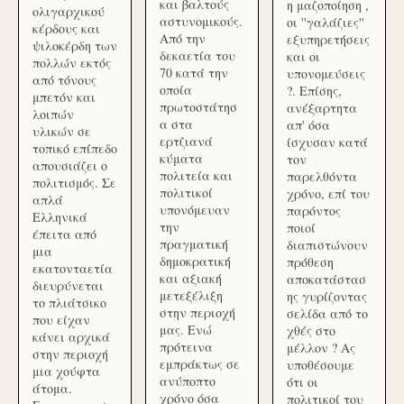
και βαλτούς
η μαζοποίηση ,
ολιγαρχικού
αστυνομικούς.
οι ''γαλάζιες''
κέρδους και
Από την
εξυπηρετήσεις
ψιλοκέρδη των
δεκαετία του
και οι
πολλών εκτός
70 κατά την
υπονομεύσεις
από τόνους
οποία
?. Επίσης,
μπετόν και
πρωτοστάτησ
ανέξαρτητα
λοιπών
α στα
απ' όσα
υλικών σε
ερτζιανά
ίσχυσαν κατά
τοπικό επίπεδο
κύματα
τον
απουσιάζει ο
πολιτεία και
παρελθόντα
πολιτισμός. Σε
πολιτικοί
χρόνο, επί του
απλά
υπονόμευαν
παρόντος
Ελληνικά
την
ποιοί
έπειτα από
πραγματική
διαπιστώνουν
μια
δημοκρατική
πρόθεση
εκατονταετία
και αξιακή
αποκατάστασ
διευρύνεται
μετεξέλιξη
ης γυρίζοντας
το πλιάτσικο
στην περιοχή
σελίδα από το
που είχαν
μας. Ενώ
χθές στο
κάνει αρχικά
πρότεινα
μέλλον ? Ας
στην περιοχή
εμπράκτως σε
υποθέσουμε
μια χούφτα
ανύποπτο
ότι οι
άτομα.
χρόνο όσα
πολιτικοί του