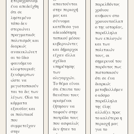
Ετεροχρονισμ
απαιτούνται
παρελθόντος
ένα απεδείχθη
στην περιοχή
χρόνου
ότι σε
μας και
ανήκουν στο
ληστεμένο
σύννομα
χρονοντούλαπ
τόπο δεν
κατέθεσα για
ο της ιστορίας,
στεριώνει
αδειοδότηση
παράλληλα
πραγματικός
τοπικού μέσου
των επιλογών
πολιτισμός και
κυβερνώντες
και των
διαρκώς
και δήμαρχοι
πολιτικών
ανακυκλώνετ
είχαν άλλα
τους, οι
αι το ίδιο
σχέδια
σημερινοί του
φαινόμενο
υπηρέτησης
παρόντος πως
κλεφτουριάς
των
πιστοποιούν
ξενόφερτων
ολιγαρχών.
ότι σε ένα
ώστε να
Το θέμα είναι
διαρκώς
μεγιστοποιούν
ότι έπειτα του
μεταβαλλόμεν
ται τα δις των
θανάτου τους
ο κόσμο
λίγων. Όλα τα
ορισμένοι
παράλληλα
κόμματα
ζήτησαν να
της ύλης
εξουσίας και
ταφούν στην
αλλάζει προς
οι πολιτικοί
πατρίδα τους
το καλύτερο η
που
που ασφαλώς
περιοχή μας
συμμετείχαν
δεν ήταν τα
για το
στην