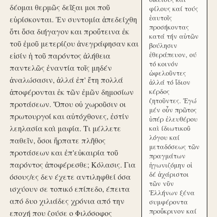
δέομαι θερμῶς δεῖξαι μοι ποῦ
φίλους καί τούς
ἑαυτοῖς
εὑρίσκονται. Ἐν συντομία ἀπεδείχθη
προσήκοντας
ὅτι ὅσα διήγαγον και προὔτεινα ἐκ
κατά τήν αὑτῶν
τοῦ ἐμοῦ μετερίζου ἀνεγράφησαν και
βούλησιν
ἐθεράπευον, ού
εἰσίν ἡ τοῦ παρόντος ἀλήθεια
τό κοινόν
παντελῶς ἐναντία τοῖς μηδέν
ὠφελοῦντες
ἀναλώσασιν, ἀλλά ἐπ' ἔτη πολλά
ἀλλά τό ἴδιον
ἀποφέρονται ἐκ τῶν ἐμῶν δημοσίων
κέρδος
ζητοῦντες. Ἐγώ
προτάσεων. Ὅπου οὐ χωροῦσιν οι
μέν οὖν πρῶτος
πρωτουργοί και αὐτόχθονες, ἐστίν
ὑπέρ ἐλευθέρου
λεηλασία καὶ μαφία. Τι μέλλετε
καὶ ίδιωτικοῦ
λόγου καί
παθεῖν, ὅσοι ἥρπατε πλῆθος
μεταδόσεως τῶν
προτάσεων και ἐπ'εὐκαιρία τοῦ
πραγμάτων
παρόντος ἀποφέρεσθε; Κόλασις. Για
ἠγωνιζόμην οἱ
δέ ἀχάριστοι
όσους/ες δεν έχετε αντιληφθεί όσα
τῶν νῦν
ισχύουν σε τοπικό επίπεδο, έπειτα
Ἑλλήνων ξένα
από δυο χιλιάδες χρόνια από την
συμφέροντα
προὔκρινον καί
εποχή που ζούσε ο Φιλόσοφος