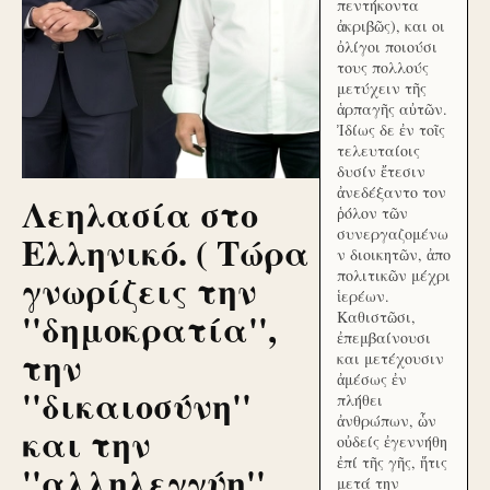
πεντήκοντα
ἀκριβῶς), και οι
ὀλίγοι ποιούσι
τους πολλούς
μετύχειν τῆς
ἁρπαγῆς αὐτῶν.
Ἰδίως δε ἐν τοῖς
τελευταίοις
δυσίν ἔτεσιν
ἀνεδέξαντο τον
Λεηλασία στο
ῥόλον τῶν
συνεργαζομένω
Ελληνικό. ( Τώρα
ν διοικητῶν, ἀπο
γνωρίζεις την
πολιτικῶν μέχρι
ἱερέων.
''δημοκρατία'',
Καθιστῶσι,
ἐπεμβαίνουσι
την
και μετέχουσιν
ἀμέσως ἐν
''δικαιοσύνη''
πλήθει
ἀνθρώπων, ὧν
και την
οὐδείς ἐγεννήθη
ἐπί τῆς γῆς, ἥτις
''αλληλεγγύη''
μετά την