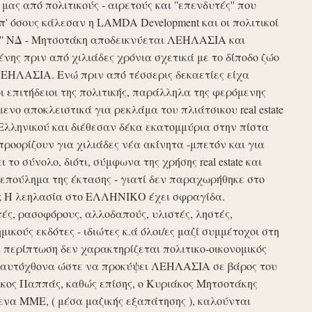
ς από πολιτικούς - αιρετούς και ''επενδυτές'' που
απ' όσους κάλεσαν η LAMDA Development και οι πολιτικοί
τυξη'' ΝΔ - Μητσοτάκη αποδεικνύεται ΛΕΗΛΑΣΙΑ και
νης πριν από χιλιάδες χρόνια σχετικά με το δίποδο ζώο
ΛΕΗΛΑΣΙΑ. Ενώ πριν από τέσσερις δεκαετίες είχα
ι επιτήδειοι της πολιτικής, παράλληλα της φερόμενης
νο αποκλειστικά για ρεκλάμα του πλιάτσικου real estate
Ελληνικού και διέθεσαν δέκα εκατομμύρια στην πίστα
προορίζουν για χιλιάδες νέα ακίνητα -μπετόν και για
το σύνολο, διότι, σύμφωνα της χρήσης real estate και
επούλημα της έκτασης - γιατί δεν παραχωρήθηκε στο
ές ; Η λεηλασία στο ΕΛΛΗΝΙΚΟ έχει σφραγίδα.
τές, ρασοφόρους, αλλοδαπούς, υλιστές, ληστές,
μικούς εκδότες - ιδιώτες κ.ά όλοι/ες μαζί συμμέτοχοι στη
περίπτωση δεν χαρακτηρίζεται πολιτικο-οικονομικός
ου αυτόχθονα ώστε να προκύψει ΛΕΗΛΑΣΙΑ σε βάρος του
ίκος Παππάς, καθώς επίσης, ο Κυριάκος Μητσοτάκης
να ΜΜΕ, ( μέσα μαζικής εξαπάτησης ), καλούνται