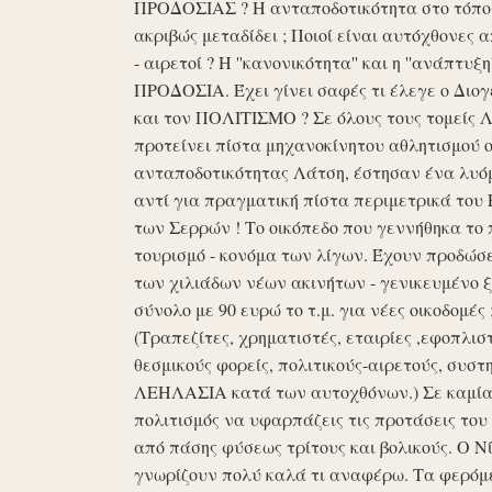
ΠΡΟΔΟΣΙΑΣ ? Η ανταποδοτικότητα στο τόπο μα
ακριβώς μεταδίδει ; Ποιοί είναι αυτόχθονες 
- αιρετοί ? Η ''κανονικότητα'' και η ''ανάπ
ΠΡΟΔΟΣΙΑ. Έχει γίνει σαφές τι έλεγε ο Διογέ
και τον ΠΟΛΙΤΙΣΜΟ ? Σε όλους τους τομείς 
προτείνει πίστα μηχανοκίνητου αθλητισμού ο
ανταποδοτικότητας Λάτση, έστησαν ένα λυόμε
αντί για πραγματική πίστα περιμετρικά του 
των Σερρών ! Το οικόπεδο που γεννήθηκα το 
τουρισμό - κονόμα των λίγων. Έχουν προδώσει 
των χιλιάδων νέων ακινήτων - γενικευμένο ξ
σύνολο με 90 ευρώ το τ.μ. για νέες οικοδομ
(Τραπεζίτες, χρηματιστές, εταιρίες ,εφοπλισ
θεσμικούς φορείς, πολιτικούς-αιρετούς, συστη
ΛΕΗΛΑΣΙΑ κατά των αυτοχθόνων.) Σε καμία 
πολιτισμός να υφαρπάζεις τις προτάσεις τ
από πάσης φύσεως τρίτους και βολικούς. Ο Ν
γνωρίζουν πολύ καλά τι αναφέρω. Τα φερόμε