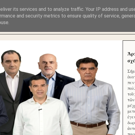
ΜΟΥ ΕΚΛΕΙΣΑΝ ΤΑ ΣΟΣΙΑΛ ΚΑΙ ΦΙΜΩΣΑΝ ΤΟ SITE. ΟΙ 
liver its services and to analyze traffic. Your IP address and us
rmance and security metrics to ensure quality of service, gene
buse.
 ΑΠΟ ΤΟ ΜΙΚΡΟΝ ΑΠΑΓΟΥΣΙ
Ἁρ
σχέ
Σήμ
ἑκα
πεν
πολ
τοῖ
τῶν
μέχ
μετ
ἐγε
δωρ
ἀντ
παρ