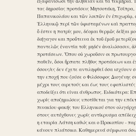
ἐξαφανίσωσι την ἀλήθειαν και τα τεκμήρια. Ἰδ
τας δημοσίας προτάσεις Μητσοτάκη, Τσίπρα,
Παπανικολάου και τῶν λοιπῶν ἐν ἐπιχωρίῳ,
Ἑλληνικῷ περί τῶν ὑφισταμένων καὶ πραττομ
ὅ ἐστιν η πατρίς μου, δέομαι θερμῶς δεῖξαι μ
διήγαγον και προὔτεινα ἐκ τοῦ ἐμοῦ μετερίζο
παντελῶς ἐναντία τοῖς μηδέν ἀναλώσασιν, ἀ
προτάσεων. Ὅπου οὐ χωροῦσιν οι πρωτουργοί 
παθεῖν, ὅσοι ἥρπατε πλῆθος προτάσεων και ἐ
όσους/ες δεν έχετε αντιληφθεί όσα ισχύουν σ
την εποχή που ζούσε ο Φιλόσοφος Διογένης 
μέχρι τους αιρετούς και έως τους εφοπλιστές
αποδείξει ότι είναι άνθρωπος. Ειδικότερα: 
χωρίς αποζημιώσεις υποτίθεται για την επέκ
πινακίου φακής του Ελληνικού στον ολιγάρχ
στους αυτόχθονες χωρίς αντίκρυσμα απέδειχθη 
η εταιρία Λάτση καθώς και ο Προκοπίου - πα
κάνουν πλιάτσικο. Καθημερινά σύμφωνα όσω