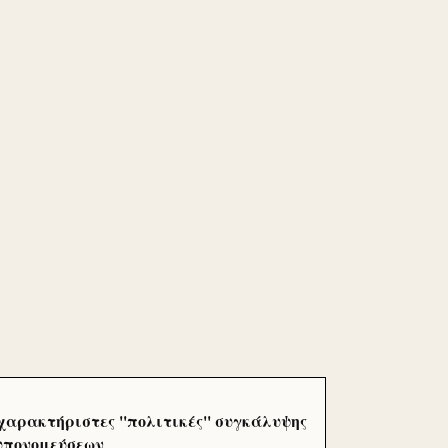
χαρακτήριστες ''πολιτικές'' συγκάλυψης
 υπονομεύσεων