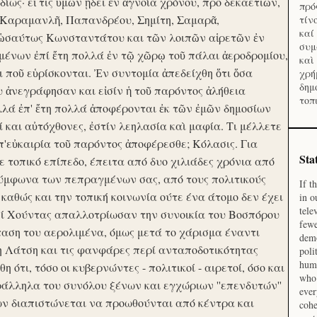
ίως· εἴ τις ὑμῶν ᾔδει ἐν ἀγνοία χρόνου, προ δεκαετιῶν,
πρό
 Καραμανλῆ, Παπανδρέου, Σημίτη, Σαμαρᾶ,
τίν
καί
 ὡσαύτως Κωνσταντάτου και τῶν λοιπῶν αἱρετῶν ἐν
συμ
ένων ἐπί ἔτη πολλά ἐν τῷ χῶρῳ τοῦ πάλαι ἀεροδρομίου,
καὶ
οι ποῦ εὑρίσκονται. Ἐν συντομία ἀπεδείχθη ὅτι ὅσα
χρή
δημ
υ ἀνεγράφησαν και εἰσίν ἡ τοῦ παρόντος ἀλήθεια
τοπ
λλά ἐπ' ἔτη πολλά ἀποφέρονται ἐκ τῶν ἐμῶν δημοσίων
και αὐτόχθονες, ἐστίν λεηλασία καὶ μαφία. Τι μέλλετε
π'εὐκαιρία τοῦ παρόντος ἀποφέρεσθε; Κόλασις. Για
Sta
ε τοπικό επίπεδο, έπειτα από δυο χιλιάδες χρόνια από
σύμφωνα των πεπραγμένων σας, από τους πολιτικούς
If t
 καθώς και την τοπική κοινωνία ούτε ένα άτομο δεν έχει
in o
tele
Επί Χούντας απαλλοτρίωσαν την συνοικία του Βοσπόρου
fewe
ταση του αερολιμένα, όμως μετά το χάρισμα έναντι
demo
η Λάτση και τις φανφάρες περί ανταποδοτικότητας
poli
huma
ότι, τόσο οι κυβερνώντες - πολιτικοί - αιρετοί, όσο και
who 
ράλληλα του συνόλου ξένων και εγχώριων ''επενδυτών''
ever
ν διαπιστώνεται να προωθούνται από κέντρα και
cohe