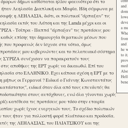
cent
μορων δήμων καθίσταται ηλίου φαεινότερο ότι το
and 
ση ήταν Λεηλασία Διαπλοκή και Μαφία. Ήδη σύμφωνα με
domi
αφής η ΛΕΗΛΑΣΙΑ, διότι, οι πολιτικοί ''άρπαξαν'' τις
lowe
deve
ηλασία εκτός του Λάτση και της Lamda μέχρι και οι
a me
ΙΖΑ - Τσίπρα - Παππά ''άρπαξαν'' τις προτάσεις μου
When
 καθώς επίσης την δημιουργία θεματικών μέσων που
from
ής που προφανώς δεν ίσχυσε στα νότια, όμως
and 
he w
προτάσεις μου κυβερνώντες και το πελατειακό σύστημα
to i
σης ΣΥΡΙΖΑ συνέχισαν να παρακρατούν τους
prov
ις αποθήκες της ΕΡΤ χωρίς να δικαιωθώ. Επί του
medi
Also
εηλασία στο ΕΛΛΗΝΙΚΟ. Έχει κάποια σχέση η ΕΡΤ με το
Hell
 μήπως οι Γερμανοί ? Ειδικά ο Γιάννης Κωνσταντάτος
bene
ικατάστατος'', ειδικά όταν όλα από τους επενδυτές θα
οδοτικότητα στους αυτόχθονες, ενώ όλα γίνονται χωρίς
ερίζι κατέθεσα τις προτάσεις μου τόσο στην εταιρία
οπίου χωρίς ίχνος ενεργειών τους. Το σχέδιο πολιτικών
ν τους ήταν για πολλοστή φορά πλιάτσικο και προδοσία.
ατές της ΛΕΗΛΑΣΙΑΣ, του ΠΛΙΑΤΣΙΚΟΥ και της