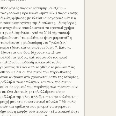
θοδολογίες παρακολούθησης, διώξεων -
τασχέσεων ( κρατικών ληστειών ) παραβίασης
δικών, φίμωσης με κλείσιμο λογαριασμών κ.ά
ό τους συνεργάτες της διαπλοκής - διαφθοράς
υ στοχεύουν αποκλειστικά το κρατικό χρήμα
ι την αδιαφάνεια. Από το 2014 της τοπικής
οβοκάτσιας ''τα καλύτερα ήταν μπροστά'' η
ταπόδεικτα η μαζοποίηση , οι ''γαλάζιες''
υπηρετήσεις και οι υπονομεύσεις ?. Επίσης,
έξαρτητα απ' όσα ίσχυσαν κατά τον
ρελθόντα χρόνο, επί του παρόντος ποιοί
ιαπιστώνουν πρόθεση αποκατάστασης
ρίζοντας σελίδα από το χθές στο μέλλον ? Ας
οθέσουμε ότι οι πολιτικοί του παρελθόντος
όνου ανήκουν στο χρονοντούλαπο της ιστορίας,
ράλληλα των επιλογών και των πολιτικών
υς, οι σημερινοί του παρόντος πως πιστοποιούν
ι σε ένα διαρκώς μεταβαλλόμενο κόσμο
ράλληλα της ύλης αλλάζει προς το καλύτερο η
ριοχή μας για το κοινωνικό σύνολο ? Με πολύ
ετόν και ομόλογα που μπορεί να αγοράσει
όμα και η μαφία εσωτερικού - εξωτερικού ώστε