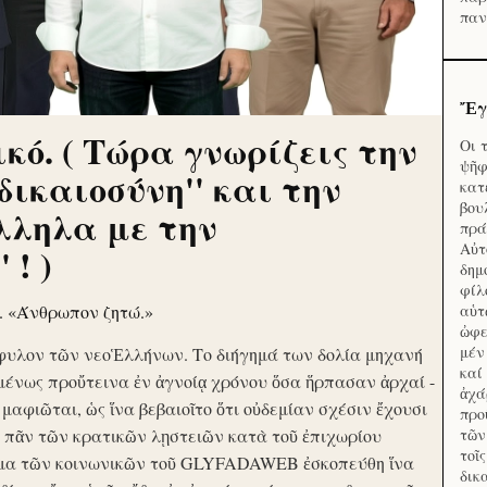
παν
Ἔγ
κό. ( Τώρα γνωρίζεις την
Οι 
ψῆφ
'δικαιοσύνη'' και την
κατ
βου
λληλα με την
πρά
Αὐτ
 ! )
δημ
φίλ
ν. «Άνθρωπον ζητώ.»
αὑτ
ὠφε
μέν
φυλον τῶν νεοἙλλήνων. Το διήγημά των δολία μηχανή
καί
μένως προὔτεινα ἐν ἀγνοίᾳ χρόνου ὅσα ἥρπασαν ἀρχαί -
ἀχά
ὶ μαφιῶται, ὡς ἵνα βεβαιοῖτο ὅτι οὐδεμίαν σχέσιν ἔχουσι
προ
το πᾶν τῶν κρατικῶν λῃστειῶν κατὰ τοῦ ἐπιχωρίου
τῶν
τοῖ
μα τῶν κοινωνικῶν τοῦ GLYFADAWEB ἐσκοπεύθη ἵνα
δικ