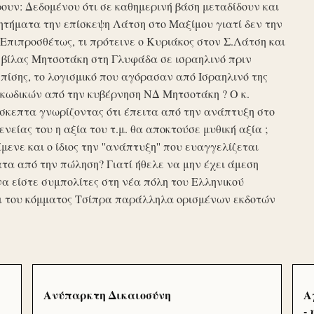
υν: Δεδομένου ότι σε καθημερινή βάση μεταδίδουν και
τήματα την επίσκεψη Λάτση στο Μαξίμου γιατί δεν την
πιπροσθέτως, τι πρότεινε ο Κυριάκος στον Σ.Λάτση και
ης βίλας Μητσοτάκη στη Γλυφάδα σε ισραηλινό πριν
ίσης, το λογισμικό που αγόρασαν από Ισραηλινό της
κωδικών από την κυβέρνηση ΝΔ Μητσοτάκη ? Ο κ.
σκεπτα γνωρίζοντας ότι έπειτα από την ανάπτυξη στο
ενείας του η αξία του τ.μ. θα αποκτούσε μυθική αξία ;
μενε και ο ίδιος την ''ανάπτυξη'' που ευαγγελίζεται
τα από την πώληση? Γιατί ήθελε να μην έχει άμεση
να είστε συμπολίτες στη νέα πόλη του Ελληνικού
ι του κόμματος Τσίπρα παράλληλα ορισμένων εκδοτών
Ανύπαρκτη Δικαιοσύνη
Α
-