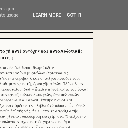
ΧΙΛΙΑΔΕΣ ΜΙΚΡΟΕΠΕΝΔΥΤΕΣ ΕΠΕΝΔΥΣΑΤΕ ΓΙΑ
er-agent
rate usage
LEARN MORE
GOT IT
παγή ἀντί συνόχης και ἀνταποδοτικῆς
σεως ;
ερον δε ἐκδίδουσι δεσμά ἀξίας
τονταπλασίων μυριάδων (τριακοσίας
τήκοντα ἀκριβῶς), και οι ὀλίγοι ποιούσι τους
λούς μετύχειν τῆς ἁρπαγῆς αὐτῶν. Ἰδίως δε ἐν
ς τελευταίοις δυσίν ἔτεσιν ἀνεδέξαντο τον ῥόλον
 συνεργαζομένων διοικητῶν, ἀπο πολιτικῶν
ρι ἱερέων. Καθιστῶσι, ἐπεμβαίνουσι και
έχουσιν ἀμέσως ἐν πλήθει ἀνθρώπων, ὧν οὐδείς
ννήθη ἐπί τῆς γῆς, ἥτις μετά την πράξιν τῆς
εᾶς γίνεται οἰκοδομική ἐπιχείρησις. Ὑπέσχοντο
αποδοτικήν σχέσιν τοῖς γηγενέσιν, ἅμα
έχοντες ἀναθέσεις, ἔργα, και δη δεσμά