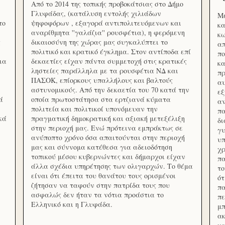
Από το 2014 της τοπικής προβοκάτσιας στο Δήμο
Γλυφάδας, (κατάλυση εντολής χιλιάδων
Με
το
ψηφοφόρων , εξαγορά αντιπολιτευόμενων και
κα
αναρίθμητα ''γαλάζια'' ρουσφέτια), η φερόμενη
κω
ς
δικαιοσύνη της χώρας μας συγκαλύπτει το
απ
πολιτικό και κρατικό έγκλημα. Στον αντίποδα επί
πο
ια
δεκαετίες είχαν πάντα συμμετοχή στις κρατικές
κα
ληστείες παράλληλα με τα ρουσφέτια ΝΔ και
πρ
ΠΑΣΟΚ, επίορκους υπαλλήλους και βαλτούς
αυ
αστυνομικούς. Από την δεκαετία του 70 κατά την
εξ
ά
οποία πρωτοστάτησα στα ερτζιανά κύματα
αν
πολιτεία και πολιτικοί υπονόμευαν την
πα
κά
πραγματική δημοκρατική και αξιακή μετεξέλιξη
δ
στην περιοχή μας. Ενώ πρότεινα εμπράκτως σε
γυ
ανύποπτο χρόνο όσα απαιτούνται στην περιοχή
υπ
μας και σύννομα κατέθεσα για αδειοδότηση
χρ
τοπικού μέσου κυβερνώντες και δήμαρχοι είχαν
πα
άλλα σχέδια υπηρέτησης των ολιγαρχών. Το θέμα
το
είναι ότι έπειτα του θανάτου τους ορισμένοι
ότ
ζήτησαν να ταφούν στην πατρίδα τους που
πα
ασφαλώς δεν ήταν τα νότια προάστια το
πε
Ελληνικό και η Γλυφάδα.
μπ
ακ