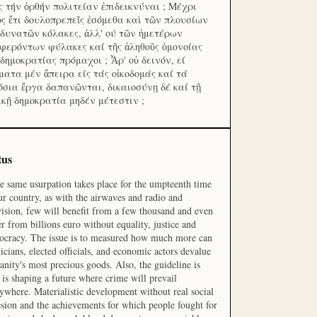
ς τήν ὀρθήν πολιτείαν ἐπιδεικνύναι ; Μέχρι
ος ἔτι δουλοπρεπεῖς ἐσόμεθα καὶ τῶν πλουσίων
 δυνατῶν κόλακες, ἀλλ' ού τῶν ἡμετέρων
φερόντων φύλακες καί τῆς ἀληθοῦς ὁμονοίας
 δημοκρατίας πρόμαχοι ; Ἆρ' οὐ δεινόν, εί
ματα μέν ἄπειρα είς τάς οἰκοδομάς καί τά
όσια ἔργα δαπανῶνται, δικαιοσύνῃ δέ καί τῇ
ικῇ δημοκρατία μηδέν μέτεστιν ;
tus
he same usurpation takes place for the umpteenth time
ur country, as with the airwaves and radio and
vision, few will benefit from a few thousand and even
r from billions euro without equality, justice and
cracy. The issue is to measured how much more can
ticians, elected officials, and economic actors devalue
nity's most precious goods. Also, the guideline is
is shaping a future where crime will prevail
ywhere. Materialistic development without real social
sion and the achievements for which people fought for