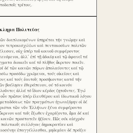
τοδαποῖς τρίτοις.
κλημα Πολιτείας
τῶν διαπλεκομένων ὑπηρέται τήν γνώμην καὶ
ον τετρακισχιλίων καὶ πεντακοσίων πολιτῶν
έλυσαν, οὐχ ὑπέρ τοῦ κοινοῦ συμφέροντος
λευόμενοι, ἀλλ᾽ ἐπί τῇ ἀδικίᾳ καὶ τῷ ἀφανεῖ τά
γματα διοικεῖν καί τό πλῆθος ἄκριτον ποιεῖν.
οί δέ τῶν κοινῶν πόρων ἀπολαύοντες καί τῷ
οσίω προσόδω χρώμενοι, τούς οἰκείους καὶ
ους καί τούς ἑαυτοῖς προσήκοντας κατά τήν
ῶν βούλησιν ἐθεράπευον, ού τό κοινόν
λοῦντες ἀλλά τό ἴδιον κέρδος ζητοῦντες. Ἐγώ
 οὖν πρῶτος ὑπέρ ἐλευθέρου καὶ ίδιωτικοῦ λόγου
 μεταδόσεως τῶν πραγμάτων ἠγωνιζόμην οἱ δέ
ριστοι τῶν νῦν Ἑλλήνων ξένα συμφέροντα
ὔκρινον καί τοῖς ἔξωθεν ἐχαρίζοντο, ἅμα δέ καί
 κοινῶν προστατεῖν ἠξίουν. Πῶς ούκ αἰσχρόν
ς πολιτικοῖς συλλόγοις δημοκρατίαν καὶ
αιοσύνην ἐπαγγέλλεσθαι, μηδεμίαν δέ πράξιν