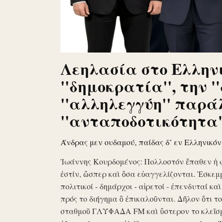
Λεηλασία στο Ελληνι
''δημοκρατία'', την '
''αλληλεγγύη'' παρά
''ανταποδοτικότητα''
Άνδρας μεν ουδαμού, παίδας δ’ εν Ελληνικό
Ἰωάννης Κουρδομένος: Πολλοστόν ἔπαθεν ἡ 
ἐστίν, ὥσπερ καὶ ὅσα εὐαγγελίζονται. Ἐσκεμ
πολιτικοί - δημάρχοι - αἱρετοί - ἐπενδυταί κα
πρός το διήγημα ὃ ἐπικαλοῦνται. Δῆλον ὅτι 
σταθμοῦ ΓΛΥΦΑΔΑ FM καὶ ὕστερον το κλεῖσ