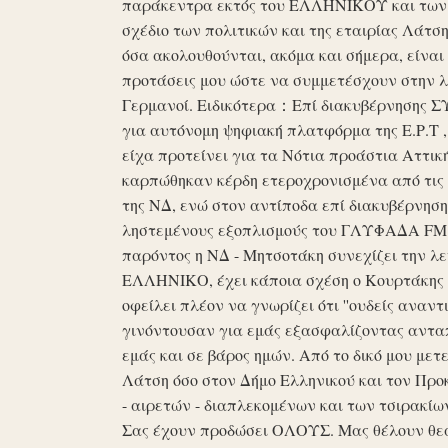
παράκεντρα εκτός του ΕΛΛΗΝΙΚΟΥ και των ό
σχέδιο των πολιτικών και της εταιρίας Λάτ
όσα ακολουθούνται, ακόμα και σήμερα, είναι σ
προτάσεις μου ώστε να συμμετέσχουν στην λε
Γερμανοί. Ειδικότερα：Επί διακυβέρνησης ΣΥΡ
για αυτόνομη ψηφιακή πλατφόρμα της Ε.Ρ.Τ ,
είχα προτείνει για τα Νότια προάστια Αττικ
καρπώθηκαν κέρδη ετεροχρονισμένα από τις 
της ΝΔ, ενώ στον αντίποδα επί διακυβέρνη
ληστεμένους εξοπλισμούς του ΓΛΥΦΑΔΑ FM στ
παρόντος η ΝΔ - Μητσοτάκη συνεχίζει την λ
ΕΛΛΗΝΙΚΟ, έχει κάποια σχέση ο Κουρτάκης η
οφείλει πλέον να γνωρίζει ότι ''ουδείς αναντ
γινόντουσαν για εμάς εξασφαλίζοντας ανταπ
εμάς και σε βάρος ημών. Από το δικό μου μετ
Λάτση όσο στον Δήμο Ελληνικού και τον Προκ
- αιρετών - διαπλεκομένων και των τσιρακίω
Σας έχουν προδώσει ΟΛΟΥΣ. Μας θέλουν θε