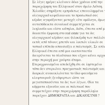
Σε λίγες ημέρες κλείνουν δέκα χρόνια από την
παραχώρηση του Ελληνικού στον όμιλο Λάτση.
Χιλιάδες στηρίξατε εμπράκτως επανειλημμένα 
ολιγαρχικό κεφάλαιο και το προσωπικό σας
κέρδος αγοράζοντας μετοχές είτε ομόλογα, όμω
αυταπόδεικτα συνολικά συμμετέχεται σε
λεηλασία και είστε κάπηλοι, διότι, έπειτα από μ
δεκαετία έμφαση στο real estate για τα δις
ολιγαρχικού κέρδους και ψιλοκέρδη των πολλών
εκτός από τόνους μπετόν και λοιπών υλικών σε
τοπικό επίπεδο απουσιάζει ο πολιτισμός. Σε απλ
Ελληνικά έπειτα από μια εκατονταετία
διευρύνεται το πλιάτσικο που είχαν κάνει αρχι
στην περιοχή μια χούφτα άτομα.
Ετεροχρονισμένα απεδείχθη ότι σε ληστεμένο
τόπο δεν στεριώνει πραγματικός πολιτισμός και
διαρκώς ανακυκλώνεται το ίδιο φαινόμενο
κλεφτουριάς ξενόφερτων ώστε να
μεγιστοποιούνται τα δις των λίγων. Όλα τα
κόμματα εξουσίας και οι πολιτικοί που
συμμετείχαν στην παραχώρηση παράλληλα
παρείχαν ΔΗΜΟΚΡΑΤΙΑ και ΔΙΚΑΙΟΣΥΝΗ ?