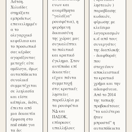
Λάτση.
ενων και
ληστειών )
Χιλιάδες
αναρίθμητα
παραβίασης
στηρίξατε
''γαλάζια''
κωδικών,
εμπράκτως
ρουσφέτια), η
φίμωσης με
επανειλημμέν
φερόμενη
κλείσιμο
α το
δικαιοσύνη
λογαριασμών
ολιγαρχικό
της χώρας μας
κ.ά από τους
κεφάλαιο και
συγκαλύπτει
συνεργάτες
το προσωπικό
το πολιτικό
της διαπλοκής
σας κέρδος
και κρατικό
- διαφθοράς
αγοράζοντας
έγκλημα. Στον
που
μετοχές είτε
αντίποδα επί
στοχεύουν
ομόλογα, όμως
δεκαετίες
αποκλειστικά
αυταπόδεικτα
είχαν πάντα
το κρατικό
συνολικά
συμμετοχή
χρήμα και την
συμμετέχεται
στις κρατικές
αδιαφάνεια.
σε λεηλασία
ληστείες
Από το 2014
και είστε
παράλληλα με
της τοπικής
κάπηλοι, διότι,
τα ρουσφέτια
προβοκάτσιας
έπειτα από
ΝΔ και
''τα καλύτερα
μια δεκαετία
ΠΑΣΟΚ,
ήταν
έμφαση στο
επίορκους
μπροστά'' η
real estate για
υπαλλήλους
αυταπόδεικτα
τα δις