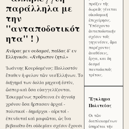
πράξιν τῆς
παράλληλα με
δωρεᾶς γίνεται
την
οἰκοδομική
ἐπιχείρησις.
''ανταποδοτικότ
Ὑπέσχοντο
ἀνταποδοτικήν
ητα'' ! )
σχέσιν τοῖς
γηγενέσιν, ἅμα
παρέχοντες
Άνδρας μεν ουδαμού, παίδας δ’ εν
ἀναθέσεις,
Ελληνικόν. «Άνθρωπον ζητώ.»
ἔργα, και δη
δεσμά
Ἰωάννης Κουρδομένος: Πολλοστόν
παντοδαποῖς
ἔπαθεν ἡ φυλον τῶν νεοἙλλήνων. Το
τρίτοις.
διήγημά των δολία μηχανή ἐστίν,
ὥσπερ καὶ ὅσα εὐαγγελίζονται.
Ἐσκεμμένως προὔτεινα ἐν ἀγνοίᾳ
Ἔγκλημα
χρόνου ὅσα ἥρπασαν ἀρχαί -
Πολιτείας
πολιτικοί - δημάρχοι - αἱρετοί -
Οι τῶν
ἐπενδυταί καὶ μαφιῶται, ὡς ἵνα
διαπλεκομένων
βεβαιοῖτο ὅτι οὐδεμίαν σχέσιν ἔχουσι
ὑπηρέται τήν