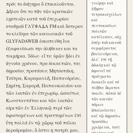
γνώμην καὶ
πρός το διήγημα ὃ ἐπικαλοῦνται.
ψῆφον
Δῆλον ὅτι το πᾶν τῶν κρατικῶν
τετρακισχιλίων
λῃστειῶν κατὰ τοῦ ἐπιχωρίου
καὶ
πεντακοσίων
σταθμοῦ ΓΛΥΦΑΔΑ FM καὶ ὕστερον
πολιτῶν
το κλεῖσμα τῶν κοινωνικῶν τοῦ
κατέλυσαν, οὐχ
GLYFADAWEB ἐσκοπεύθη ἵνα
ὑπέρ τοῦ κοινοῦ
ἐξαφανίσωσι την ἀλήθειαν και τα
συμφέροντος
βουλευόμενοι,
τεκμήρια. Ἰδίως· εἴ τις ὑμῶν ᾔδει ἐν
ἀλλ᾽ ἐπί τῇ
ἀγνοία χρόνου, προ δεκαετιῶν, τας
ἀδικίᾳ καὶ τῷ
δημοσίας προτάσεις Μητσοτάκη,
ἀφανεῖ τά
πράγματα
Τσίπρα, Καραμανλῆ, Παπανδρέου,
διοικεῖν καί τό
Σημίτη, Σαμαρᾶ, Παπανικολάου και
πλῆθος ἄκριτον
τῶν λοιπῶν ἐν ἐπιχωρίῳ, ὡσαύτως
ποιεῖν. Αὐτοί δέ
τῶν κοινῶν
Κωνσταντάτου και τῶν λοιπῶν
πόρων
αἱρετῶν ἐν Ἑλληνικῷ περί τῶν
ἀπολαύοντες
ὑφισταμένων καὶ πραττομένων ἐπί
καί τῷ δημοσίω
προσόδω
ἔτη πολλά ἐν τῷ χῶρῳ τοῦ πάλαι
χρώμενοι, τούς
ἀεροδρομίου, ὅ ἐστιν η πατρίς μου,
οἰκείους καὶ