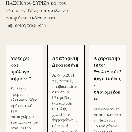
ΠΑΣΟΚ του ΣΥΡΙΖΑ και του
κόμματος Τσίπρα παράλληλα
ορισμένων εκδοτών και
''δημοσιογράφων'' ?
Μετοχές
Ανύπαρκτη
Αχαρακτήρ
και
Δικαιοσύνη
ιστες
ομόλογα
''πολιτικές''
Από το 2014
πήρατε ?
συγκάλυψης
της τοπικής
-
προβοκάτσιας
Σε λίγες
υπονομεύσε
στο Δήμο
ημέρες
Γλυφάδας,
ων
κλείνουν δέκα
(κατάλυση
χρόνια από
εντολής
Μεθοδολογίες
την
χιλιάδων
παρακολούθησ
παραχώρηση
ψηφοφόρων ,
ης, διώξεων -
του Ελληνικού
εξαγορά
κατασχέσεων
στον όμιλο
αντιπολιτευόμ
( κρατικών