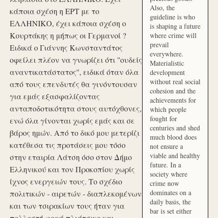
Also, the
κάποια σχέση η ΕΡΤ με το
guideline is who
ΕΛΛΗΝΙΚΟ, έχει κάποια σχέση ο
is shaping a future
Κουρτάκης η μήπως οι Γερμανοί ?
where crime will
prevail
Ειδικά ο Γιάννης Κωνσταντάτος
everywhere.
οφείλει πλέον να γνωρίζει ότι ''ουδείς
Materialistic
αναντικατάστατος'', ειδικά όταν όλα
development
without real social
από τους επενδυτές θα γινόντουσαν
cohesion and the
για εμάς εξασφαλίζοντας
achievements for
ανταποδοτικότητα στους αυτόχθονες,
which people
fought for
ενώ όλα γίνονται χωρίς εμάς και σε
centuries and shed
βάρος ημών. Από το δικό μου μετερίζι
much blood does
κατέθεσα τις προτάσεις μου τόσο
not ensure a
viable and healthy
στην εταιρία Λάτση όσο στον Δήμο
future. In a
Ελληνικού και τον Προκοπίου χωρίς
society where
ίχνος ενεργειών τους. Το σχέδιο
crime now
dominates on a
πολιτικών - αιρετών - διαπλεκομένων
daily basis, the
και των τσιρακίων τους ήταν για
bar is set either
πολλοστή φορά πλιάτσικο και