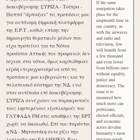
If the same
διακυβέρνησης ΣΥΡΙΖΑ - Τσίπρα -
usurpation takes
Παππά ''άρπαξαν'' τις προτάσεις μου
place for the
umpteenth time in
για αυτόνομη ψηφιακή πλατφόρμα
our country, as
της Ε.Ρ.Τ , καθώς επίσης την
with the airwaves
δημιουργία θεματικών μέσων που
and radio and
television, few
είχα προτείνει για τα Νότια
will benefit from
προάστια Αττικής που προφανώς δεν
a few thousand
ίσχυσε στα νότια, όμως καρπώθηκαν
and even fewer
from billions euro
κέρδη ετεροχρονισμένα από τις
without equality,
προτάσεις μου κυβερνώντες και το
justice and
πελατειακό σύστημα της ΝΔ, ενώ
democracy. The
issue is to
στον αντίποδα επί διακυβέρνησης
measured how
ΣΥΡΙΖΑ συνέχισαν να παρακρατούν
much more can
τους ληστεμένους εξοπλισμούς του
politicians,
elected officials,
ΓΛΥΦΑΔΑ FM στις αποθήκες της ΕΡΤ
and economic
χωρίς να δικαιωθώ. Επί του παρόντος
actors devalue
η ΝΔ - Μητσοτάκη συνεχίζει την
humanity's most
λεηλασία στο ΕΛΛΗΝΙΚΟ. Έχει
precious goods.