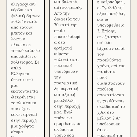
και βαλτούς
η μαζοποίηση ,
ολιγαρχικού
αστυνομικούς.
οι ''γαλάζιες''
κέρδους και
Από την
εξυπηρετήσεις
ψιλοκέρδη των
δεκαετία του
και οι
πολλών εκτός
70 κατά την
υπονομεύσεις
από τόνους
οποία
?. Επίσης,
μπετόν και
πρωτοστάτησ
ανέξαρτητα
λοιπών
α στα
απ' όσα
υλικών σε
ερτζιανά
ίσχυσαν κατά
τοπικό επίπεδο
κύματα
τον
απουσιάζει ο
πολιτεία και
παρελθόντα
πολιτισμός. Σε
πολιτικοί
χρόνο, επί του
απλά
υπονόμευαν
παρόντος
Ελληνικά
την
ποιοί
έπειτα από
πραγματική
διαπιστώνουν
μια
δημοκρατική
πρόθεση
εκατονταετία
και αξιακή
αποκατάστασ
διευρύνεται
μετεξέλιξη
ης γυρίζοντας
το πλιάτσικο
στην περιοχή
σελίδα από το
που είχαν
μας. Ενώ
χθές στο
κάνει αρχικά
πρότεινα
μέλλον ? Ας
στην περιοχή
εμπράκτως σε
υποθέσουμε
μια χούφτα
ανύποπτο
ότι οι
άτομα.
χρόνο όσα
πολιτικοί του