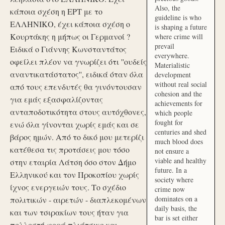
Also, the
κάποια σχέση η ΕΡΤ με το
guideline is who
ΕΛΛΗΝΙΚΟ, έχει κάποια σχέση ο
is shaping a future
Κουρτάκης η μήπως οι Γερμανοί ?
where crime will
prevail
Ειδικά ο Γιάννης Κωνσταντάτος
everywhere.
οφείλει πλέον να γνωρίζει ότι ''ουδείς
Materialistic
αναντικατάστατος'', ειδικά όταν όλα
development
without real social
από τους επενδυτές θα γινόντουσαν
cohesion and the
για εμάς εξασφαλίζοντας
achievements for
ανταποδοτικότητα στους αυτόχθονες,
which people
fought for
ενώ όλα γίνονται χωρίς εμάς και σε
centuries and shed
βάρος ημών. Από το δικό μου μετερίζι
much blood does
κατέθεσα τις προτάσεις μου τόσο
not ensure a
viable and healthy
στην εταιρία Λάτση όσο στον Δήμο
future. In a
Ελληνικού και τον Προκοπίου χωρίς
society where
ίχνος ενεργειών τους. Το σχέδιο
crime now
dominates on a
πολιτικών - αιρετών - διαπλεκομένων
daily basis, the
και των τσιρακίων τους ήταν για
bar is set either
πολλοστή φορά πλιάτσικο και