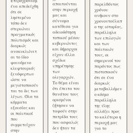
Ετεροχρονισμ
απαιτούνται
παρελθόντος
ένα απεδείχθη
στην περιοχή
χρόνου
ότι σε
μας και
ανήκουν στο
ληστεμένο
σύννομα
χρονοντούλαπ
τόπο δεν
κατέθεσα για
ο της ιστορίας,
στεριώνει
αδειοδότηση
παράλληλα
πραγματικός
τοπικού μέσου
των επιλογών
πολιτισμός και
κυβερνώντες
και των
διαρκώς
και δήμαρχοι
πολιτικών
ανακυκλώνετ
είχαν άλλα
τους, οι
αι το ίδιο
σχέδια
σημερινοί του
φαινόμενο
υπηρέτησης
παρόντος πως
κλεφτουριάς
των
πιστοποιούν
ξενόφερτων
ολιγαρχών.
ότι σε ένα
ώστε να
Το θέμα είναι
διαρκώς
μεγιστοποιούν
ότι έπειτα του
μεταβαλλόμεν
ται τα δις των
θανάτου τους
ο κόσμο
λίγων. Όλα τα
ορισμένοι
παράλληλα
κόμματα
ζήτησαν να
της ύλης
εξουσίας και
ταφούν στην
αλλάζει προς
οι πολιτικοί
πατρίδα τους
το καλύτερο η
που
που ασφαλώς
περιοχή μας
συμμετείχαν
δεν ήταν τα
για το
στην