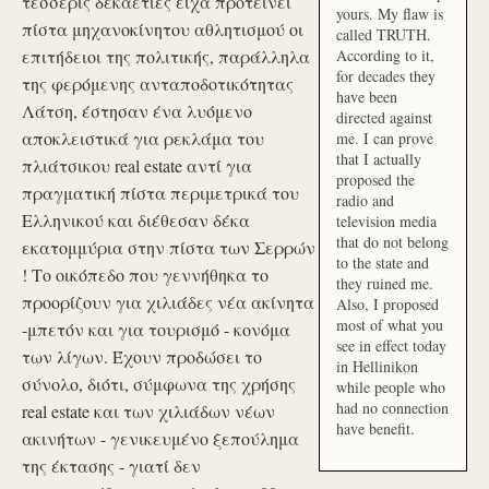
τέσσερις δεκαετίες είχα προτείνει
yours. My flaw is
πίστα μηχανοκίνητου αθλητισμού οι
called TRUTH.
επιτήδειοι της πολιτικής, παράλληλα
According to it,
for decades they
της φερόμενης ανταποδοτικότητας
have been
Λάτση, έστησαν ένα λυόμενο
directed against
αποκλειστικά για ρεκλάμα του
me. I can prove
that I actually
πλιάτσικου real estate αντί για
proposed the
πραγματική πίστα περιμετρικά του
radio and
Ελληνικού και διέθεσαν δέκα
television media
that do not belong
εκατομμύρια στην πίστα των Σερρών
to the state and
! Το οικόπεδο που γεννήθηκα το
they ruined me.
προορίζουν για χιλιάδες νέα ακίνητα
Also, I proposed
most of what you
-μπετόν και για τουρισμό - κονόμα
see in effect today
των λίγων. Έχουν προδώσει το
in Hellinikon
σύνολο, διότι, σύμφωνα της χρήσης
while people who
had no connection
real estate και των χιλιάδων νέων
have benefit.
ακινήτων - γενικευμένο ξεπούλημα
της έκτασης - γιατί δεν