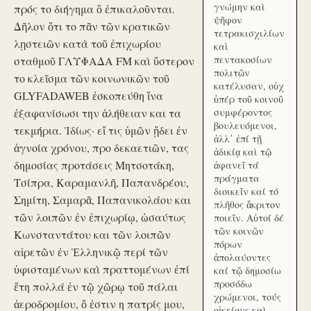
γνώμην καὶ
πρός το διήγημα ὃ ἐπικαλοῦνται.
ψῆφον
Δῆλον ὅτι το πᾶν τῶν κρατικῶν
τετρακισχιλίων
λῃστειῶν κατὰ τοῦ ἐπιχωρίου
καὶ
πεντακοσίων
σταθμοῦ ΓΛΥΦΑΔΑ FM καὶ ὕστερον
πολιτῶν
το κλεῖσμα τῶν κοινωνικῶν τοῦ
κατέλυσαν, οὐχ
GLYFADAWEB ἐσκοπεύθη ἵνα
ὑπέρ τοῦ κοινοῦ
ἐξαφανίσωσι την ἀλήθειαν και τα
συμφέροντος
βουλευόμενοι,
τεκμήρια. Ἰδίως· εἴ τις ὑμῶν ᾔδει ἐν
ἀλλ᾽ ἐπί τῇ
ἀγνοία χρόνου, προ δεκαετιῶν, τας
ἀδικίᾳ καὶ τῷ
δημοσίας προτάσεις Μητσοτάκη,
ἀφανεῖ τά
πράγματα
Τσίπρα, Καραμανλῆ, Παπανδρέου,
διοικεῖν καί τό
Σημίτη, Σαμαρᾶ, Παπανικολάου και
πλῆθος ἄκριτον
τῶν λοιπῶν ἐν ἐπιχωρίῳ, ὡσαύτως
ποιεῖν. Αὐτοί δέ
τῶν κοινῶν
Κωνσταντάτου και τῶν λοιπῶν
πόρων
αἱρετῶν ἐν Ἑλληνικῷ περί τῶν
ἀπολαύοντες
ὑφισταμένων καὶ πραττομένων ἐπί
καί τῷ δημοσίω
προσόδω
ἔτη πολλά ἐν τῷ χῶρῳ τοῦ πάλαι
χρώμενοι, τούς
ἀεροδρομίου, ὅ ἐστιν η πατρίς μου,
οἰκείους καὶ