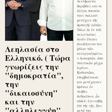
πεντήκοντα
ἀκριβῶς), και οι
ὀλίγοι ποιούσι
τους πολλούς
μετύχειν τῆς
ἁρπαγῆς αὐτῶν.
Ἰδίως δε ἐν τοῖς
τελευταίοις
δυσίν ἔτεσιν
ἀνεδέξαντο τον
Λεηλασία στο
ῥόλον τῶν
συνεργαζομένω
Ελληνικό. ( Τώρα
ν διοικητῶν, ἀπο
γνωρίζεις την
πολιτικῶν μέχρι
ἱερέων.
''δημοκρατία'',
Καθιστῶσι,
ἐπεμβαίνουσι
την
και μετέχουσιν
ἀμέσως ἐν
''δικαιοσύνη''
πλήθει
ἀνθρώπων, ὧν
και την
οὐδείς ἐγεννήθη
ἐπί τῆς γῆς, ἥτις
''αλληλεγγύη''
μετά την