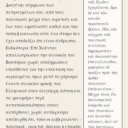
τοῖς ἔξωθεν
Διογένης σύμφωνα των
ἐχαρίζοντο, ἅμα
πεπραγμένων σας, από τους
δέ καί τῶν
κοινῶν
πολιτικούς μέχρι τους αιρετούς και
προστατεῖν
έως τους εφοπλιστές καθώς και την
ἠξίουν. Πῶς ούκ
τοπική κοινωνία ούτε ένα άτομο δεν
αἰσχρόν τοῖς
πολιτικοῖς
έχει αποδείξει ότι είναι άνθρωπος.
συλλόγοις
Ειδικότερα: Επί Χούντας
δημοκρατίαν
απαλλοτρίωσαν την συνοικία του
καὶ δικαιοσύνην
Βοσπόρου χωρίς αποζημιώσεις
ἐπαγγέλλεσθαι,
μηδεμίαν δέ
υποτίθεται για την επέκταση του
πράξιν πρός τήν
αερολιμένα, όμως μετά το χάρισμα
ὀρθήν
έναντι πινακίου φακής του
πολιτείαν
ἐπιδεικνύναι ;
Ελληνικού στον ολιγάρχη Λάτση και
Μέχρι τίνος ἔτι
τις φανφάρες περί
δουλοπρεπεῖς
ανταποδοτικότητας στους
ἐσόμεθα καὶ
τῶν πλουσίων
αυτόχθονες χωρίς αντίκρυσμα
καί δυνατῶν
απέδειχθη ότι, τόσο οι κυβερνώντες -
κόλακες, ἀλλ' ού
πολιτικοί - αιρετοί, όσο και η εταιρία
τῶν ἡμετέρων