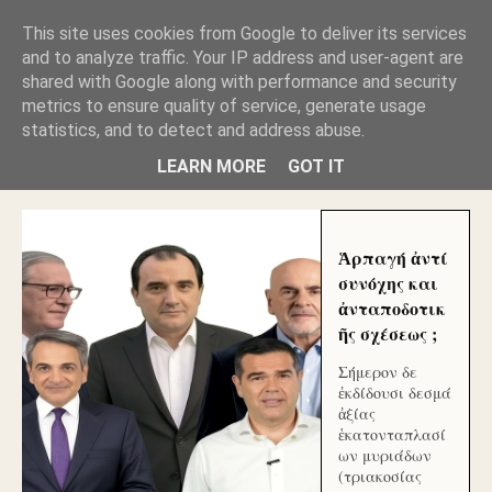
GLYFADAWEB: ΑΝΤΙ ΑΝΤΑΠΟΔΟΣΗΣ ΣΤΟΥΣ
This site uses cookies from Google to deliver its services
ΑΥΤΟΧΘΟΝΕΣ ΜΟΥ ΕΚΛΕΙΣΑΝ ΤΑ ΣΟΣΙΑΛ ΚΑΙ
and to analyze traffic. Your IP address and user-agent are
ΦΙΜΩΣΑΝ ΤΟ SITE. ΟΙ ΧΙΛΙΑΔΕΣ ΜΙΚΡΟΕΠΕΝΔΥΤΕΣ
ΕΠΕΝΔΥΣΑΤΕ ΓΙΑ ΛΕΗΛΑΣΙΑ ΚΑΙ ΕΓΚΛΗΜΑ ?
shared with Google along with performance and security
metrics to ensure quality of service, generate usage
statistics, and to detect and address abuse.
ΓΛΥΦΑΔΑ WEB |ΟΙ ΜΕΓΑΛΟΙ ΚΛΕΠΤΑΙ ΑΠΟ ΤΟ
ΜΙΚΡΟΝ ΑΠΑΓΟΥΣΙ
LEARN MORE
GOT IT
Ἁρπαγή ἀντί
συνόχης και
ἀνταποδοτικ
ῆς σχέσεως ;
Σήμερον δε
ἐκδίδουσι δεσμά
ἀξίας
ἑκατονταπλασί
ων μυριάδων
(τριακοσίας