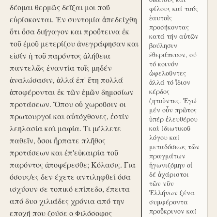
δέομαι θερμῶς δεῖξαι μοι ποῦ
φίλους καί τούς
ἑαυτοῖς
εὑρίσκονται. Ἐν συντομία ἀπεδείχθη
προσήκοντας
ὅτι ὅσα διήγαγον και προὔτεινα ἐκ
κατά τήν αὑτῶν
τοῦ ἐμοῦ μετερίζου ἀνεγράφησαν και
βούλησιν
ἐθεράπευον, ού
εἰσίν ἡ τοῦ παρόντος ἀλήθεια
τό κοινόν
παντελῶς ἐναντία τοῖς μηδέν
ὠφελοῦντες
ἀναλώσασιν, ἀλλά ἐπ' ἔτη πολλά
ἀλλά τό ἴδιον
ἀποφέρονται ἐκ τῶν ἐμῶν δημοσίων
κέρδος
ζητοῦντες. Ἐγώ
προτάσεων. Ὅπου οὐ χωροῦσιν οι
μέν οὖν πρῶτος
πρωτουργοί και αὐτόχθονες, ἐστίν
ὑπέρ ἐλευθέρου
λεηλασία καὶ μαφία. Τι μέλλετε
καὶ ίδιωτικοῦ
λόγου καί
παθεῖν, ὅσοι ἥρπατε πλῆθος
μεταδόσεως τῶν
προτάσεων και ἐπ'εὐκαιρία τοῦ
πραγμάτων
παρόντος ἀποφέρεσθε; Κόλασις. Για
ἠγωνιζόμην οἱ
δέ ἀχάριστοι
όσους/ες δεν έχετε αντιληφθεί όσα
τῶν νῦν
ισχύουν σε τοπικό επίπεδο, έπειτα
Ἑλλήνων ξένα
από δυο χιλιάδες χρόνια από την
συμφέροντα
προὔκρινον καί
εποχή που ζούσε ο Φιλόσοφος