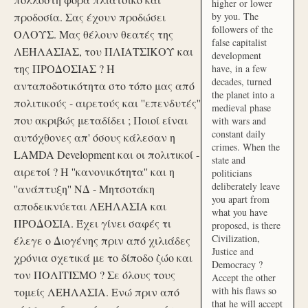
higher or lower
προδοσία. Σας έχουν προδώσει
by you. The
followers of the
ΟΛΟΥΣ. Μας θέλουν θεατές της
false capitalist
ΛΕΗΛΑΣΙΑΣ, του ΠΛΙΑΤΣΙΚΟΥ και
development
της ΠΡΟΔΟΣΙΑΣ ? Η
have, in a few
decades, turned
ανταποδοτικότητα στο τόπο μας από
the planet into a
πολιτικούς - αιρετούς και ''επενδυτές''
medieval phase
που ακριβώς μεταδίδει ; Ποιοί είναι
with wars and
constant daily
αυτόχθονες απ' όσους κάλεσαν η
crimes. When the
LAMDA Development και οι πολιτικοί -
state and
αιρετοί ? Η ''κανονικότητα'' και η
politicians
deliberately leave
''ανάπτυξη'' ΝΔ - Μητσοτάκη
you apart from
αποδεικνύεται ΛΕΗΛΑΣΙΑ και
what you have
ΠΡΟΔΟΣΙΑ. Έχει γίνει σαφές τι
proposed, is there
Civilization,
έλεγε ο Διογένης πριν από χιλιάδες
Justice and
χρόνια σχετικά με το δίποδο ζώο και
Democracy ?
τον ΠΟΛΙΤΙΣΜΟ ? Σε όλους τους
Accept the other
with his flaws so
τομείς ΛΕΗΛΑΣΙΑ. Ενώ πριν από
that he will accept