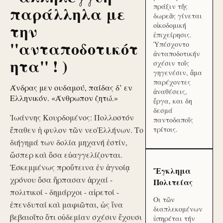
πράξιν τῆς
παράλληλα με
δωρεᾶς γίνεται
την
οἰκοδομική
ἐπιχείρησις.
''ανταποδοτικότ
Ὑπέσχοντο
ἀνταποδοτικήν
ητα'' ! )
σχέσιν τοῖς
γηγενέσιν, ἅμα
παρέχοντες
Άνδρας μεν ουδαμού, παίδας δ’ εν
ἀναθέσεις,
Ελληνικόν. «Άνθρωπον ζητώ.»
ἔργα, και δη
δεσμά
Ἰωάννης Κουρδομένος: Πολλοστόν
παντοδαποῖς
ἔπαθεν ἡ φυλον τῶν νεοἙλλήνων. Το
τρίτοις.
διήγημά των δολία μηχανή ἐστίν,
ὥσπερ καὶ ὅσα εὐαγγελίζονται.
Ἐσκεμμένως προὔτεινα ἐν ἀγνοίᾳ
Ἔγκλημα
χρόνου ὅσα ἥρπασαν ἀρχαί -
Πολιτείας
πολιτικοί - δημάρχοι - αἱρετοί -
Οι τῶν
ἐπενδυταί καὶ μαφιῶται, ὡς ἵνα
διαπλεκομένων
βεβαιοῖτο ὅτι οὐδεμίαν σχέσιν ἔχουσι
ὑπηρέται τήν