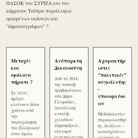
ΠΑΣΟΚ του ΣΥΡΙΖΑ και του
κόμματος Τσίπρα παράλληλα
ορισμένων εκδοτών και
''δημοσιογράφων'' ?
Μετοχές
Ανύπαρκτη
Αχαρακτήρ
και
Δικαιοσύνη
ιστες
ομόλογα
''πολιτικές''
Από το 2014
πήρατε ?
συγκάλυψης
της τοπικής
-
προβοκάτσιας
Σε λίγες
υπονομεύσε
στο Δήμο
ημέρες
Γλυφάδας,
ων
κλείνουν δέκα
(κατάλυση
χρόνια από
εντολής
Μεθοδολογίες
την
χιλιάδων
παρακολούθησ
παραχώρηση
ψηφοφόρων ,
ης, διώξεων -
του Ελληνικού
εξαγορά
κατασχέσεων
στον όμιλο
αντιπολιτευόμ
( κρατικών