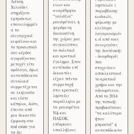
Λάτση.
ενων και
ληστειών )
Χιλιάδες
αναρίθμητα
παραβίασης
στηρίξατε
''γαλάζια''
κωδικών,
εμπράκτως
ρουσφέτια), η
φίμωσης με
επανειλημμέν
φερόμενη
κλείσιμο
α το
δικαιοσύνη
λογαριασμών
ολιγαρχικό
της χώρας μας
κ.ά από τους
κεφάλαιο και
συγκαλύπτει
συνεργάτες
το προσωπικό
το πολιτικό
της διαπλοκής
σας κέρδος
και κρατικό
- διαφθοράς
αγοράζοντας
έγκλημα. Στον
που
μετοχές είτε
αντίποδα επί
στοχεύουν
ομόλογα, όμως
δεκαετίες
αποκλειστικά
αυταπόδεικτα
είχαν πάντα
το κρατικό
συνολικά
συμμετοχή
χρήμα και την
συμμετέχεται
στις κρατικές
αδιαφάνεια.
σε λεηλασία
ληστείες
Από το 2014
και είστε
παράλληλα με
της τοπικής
κάπηλοι, διότι,
τα ρουσφέτια
προβοκάτσιας
έπειτα από
ΝΔ και
''τα καλύτερα
μια δεκαετία
ΠΑΣΟΚ,
ήταν
έμφαση στο
επίορκους
μπροστά'' η
real estate για
υπαλλήλους
αυταπόδεικτα
τα δις