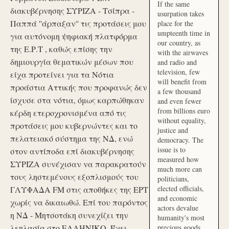
If the same
διακυβέρνησης ΣΥΡΙΖΑ - Τσίπρα -
usurpation takes
Παππά ''άρπαξαν'' τις προτάσεις μου
place for the
umpteenth time in
για αυτόνομη ψηφιακή πλατφόρμα
our country, as
της Ε.Ρ.Τ , καθώς επίσης την
with the airwaves
δημιουργία θεματικών μέσων που
and radio and
television, few
είχα προτείνει για τα Νότια
will benefit from
προάστια Αττικής που προφανώς δεν
a few thousand
ίσχυσε στα νότια, όμως καρπώθηκαν
and even fewer
from billions euro
κέρδη ετεροχρονισμένα από τις
without equality,
προτάσεις μου κυβερνώντες και το
justice and
πελατειακό σύστημα της ΝΔ, ενώ
democracy. The
issue is to
στον αντίποδα επί διακυβέρνησης
measured how
ΣΥΡΙΖΑ συνέχισαν να παρακρατούν
much more can
τους ληστεμένους εξοπλισμούς του
politicians,
elected officials,
ΓΛΥΦΑΔΑ FM στις αποθήκες της ΕΡΤ
and economic
χωρίς να δικαιωθώ. Επί του παρόντος
actors devalue
η ΝΔ - Μητσοτάκη συνεχίζει την
humanity's most
λεηλασία στο ΕΛΛΗΝΙΚΟ. Έχει
precious goods.