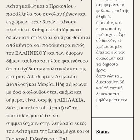
συμφερόντων
Λάτση καθώς και ο Προκοπίου -
φύλακες καί τῆς
παράλληλα του συνόλου ξένων και
ἀληθοῦς
εγχώριων ''επενδυτών'' κάνουν
ὁμονοίας καὶ
δημοκρατίας
πλιάτσικο. Καθημερινά σύμφωνα
πρόμαχοι ; Ἆρ'
όσων διαπιστώνεται να προωθούνται
οὐ δεινόν, εί
από κέντρα και παράκεντρα εκτός
χρήματα μέν
ἄπειρα είς τάς
του ΕΛΛΗΝΙΚΟΥ και των όμορων
οἰκοδομάς καί
δήμων καθίσταται ηλίου φαεινότερο
τά δημόσια
ότι το σχέδιο των πολιτικών και της
ἔργα
εταιρίας Λάτση ήταν Λεηλασία
δαπανῶνται,
δικαιοσύνῃ δέ
Διαπλοκή και Μαφία. Ήδη σύμφωνα
καί τῇ τοπικῇ
με όσα ακολουθούνται, ακόμα και
δημοκρατία
σήμερα, είναι σαφής η ΛΕΗΛΑΣΙΑ,
μηδέν μέτεστιν
;
διότι, οι πολιτικοί ''άρπαξαν'' τις
προτάσεις μου ώστε να
συμμετέσχουν στην λεηλασία εκτός
του Λάτση και της Lamda μέχρι και οι
Status
Γερμανοί. Ειδικότερα：Επί