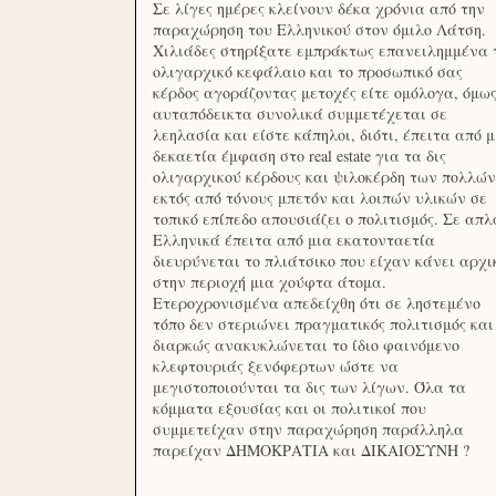
Σε λίγες ημέρες κλείνουν δέκα χρόνια από την
παραχώρηση του Ελληνικού στον όμιλο Λάτση.
Χιλιάδες στηρίξατε εμπράκτως επανειλημμένα 
ολιγαρχικό κεφάλαιο και το προσωπικό σας
κέρδος αγοράζοντας μετοχές είτε ομόλογα, όμω
αυταπόδεικτα συνολικά συμμετέχεται σε
λεηλασία και είστε κάπηλοι, διότι, έπειτα από μ
δεκαετία έμφαση στο real estate για τα δις
ολιγαρχικού κέρδους και ψιλοκέρδη των πολλών
εκτός από τόνους μπετόν και λοιπών υλικών σε
τοπικό επίπεδο απουσιάζει ο πολιτισμός. Σε απλ
Ελληνικά έπειτα από μια εκατονταετία
διευρύνεται το πλιάτσικο που είχαν κάνει αρχι
στην περιοχή μια χούφτα άτομα.
Ετεροχρονισμένα απεδείχθη ότι σε ληστεμένο
τόπο δεν στεριώνει πραγματικός πολιτισμός και
διαρκώς ανακυκλώνεται το ίδιο φαινόμενο
κλεφτουριάς ξενόφερτων ώστε να
μεγιστοποιούνται τα δις των λίγων. Όλα τα
κόμματα εξουσίας και οι πολιτικοί που
συμμετείχαν στην παραχώρηση παράλληλα
παρείχαν ΔΗΜΟΚΡΑΤΙΑ και ΔΙΚΑΙΟΣΥΝΗ ?