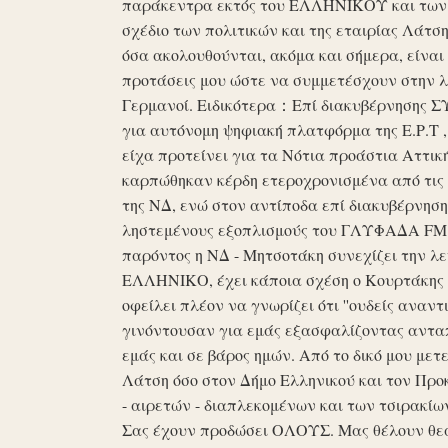
παράκεντρα εκτός του ΕΛΛΗΝΙΚΟΥ και των ό
σχέδιο των πολιτικών και της εταιρίας Λάτ
όσα ακολουθούνται, ακόμα και σήμερα, είναι σ
προτάσεις μου ώστε να συμμετέσχουν στην λε
Γερμανοί. Ειδικότερα：Επί διακυβέρνησης ΣΥΡ
για αυτόνομη ψηφιακή πλατφόρμα της Ε.Ρ.Τ ,
είχα προτείνει για τα Νότια προάστια Αττικ
καρπώθηκαν κέρδη ετεροχρονισμένα από τις 
της ΝΔ, ενώ στον αντίποδα επί διακυβέρνη
ληστεμένους εξοπλισμούς του ΓΛΥΦΑΔΑ FM στ
παρόντος η ΝΔ - Μητσοτάκη συνεχίζει την λ
ΕΛΛΗΝΙΚΟ, έχει κάποια σχέση ο Κουρτάκης η
οφείλει πλέον να γνωρίζει ότι ''ουδείς αναντ
γινόντουσαν για εμάς εξασφαλίζοντας ανταπ
εμάς και σε βάρος ημών. Από το δικό μου μετ
Λάτση όσο στον Δήμο Ελληνικού και τον Προκ
- αιρετών - διαπλεκομένων και των τσιρακίω
Σας έχουν προδώσει ΟΛΟΥΣ. Μας θέλουν θε