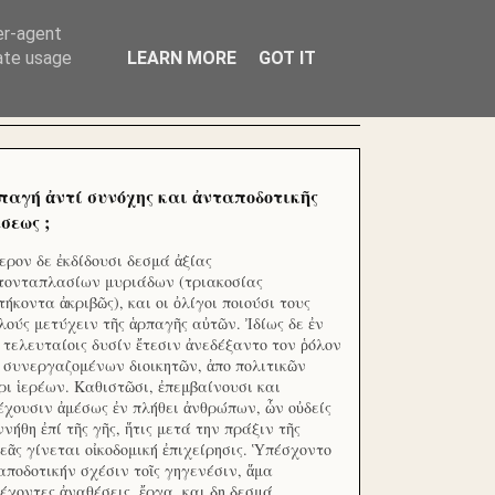
ΧΙΛΙΑΔΕΣ ΜΙΚΡΟΕΠΕΝΔΥΤΕΣ ΕΠΕΝΔΥΣΑΤΕ ΓΙΑ
er-agent
rate usage
LEARN MORE
GOT IT
παγή ἀντί συνόχης και ἀνταποδοτικῆς
σεως ;
ερον δε ἐκδίδουσι δεσμά ἀξίας
τονταπλασίων μυριάδων (τριακοσίας
τήκοντα ἀκριβῶς), και οι ὀλίγοι ποιούσι τους
λούς μετύχειν τῆς ἁρπαγῆς αὐτῶν. Ἰδίως δε ἐν
ς τελευταίοις δυσίν ἔτεσιν ἀνεδέξαντο τον ῥόλον
 συνεργαζομένων διοικητῶν, ἀπο πολιτικῶν
ρι ἱερέων. Καθιστῶσι, ἐπεμβαίνουσι και
έχουσιν ἀμέσως ἐν πλήθει ἀνθρώπων, ὧν οὐδείς
ννήθη ἐπί τῆς γῆς, ἥτις μετά την πράξιν τῆς
εᾶς γίνεται οἰκοδομική ἐπιχείρησις. Ὑπέσχοντο
αποδοτικήν σχέσιν τοῖς γηγενέσιν, ἅμα
έχοντες ἀναθέσεις, ἔργα, και δη δεσμά