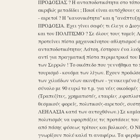
ΠΡΟΔΟΣΙΑΣ ? Η ανταποδοτικότητα στο τόπο μα
ακριβώς μεταδίδει ; Ποιοί είναι αυτόχθονες 
- αιρετοί ? Η ''κανονικότητα'' και η ''ανάπ
ΠΡΟΔΟΣΙΑ. Έχει γίνει σαφές τι έλεγε ο Διογέ
και τον ΠΟΛΙΤΙΣΜΟ ? Σε όλους τους τομείς 
προτείνει πίστα μηχανοκίνητου αθλητισμού ο
ανταποδοτικότητας Λάτση, έστησαν ένα λυόμε
αντί για πραγματική πίστα περιμετρικά του 
των Σερρών ! Το οικόπεδο που γεννήθηκα το 
τουρισμό - κονόμα των λίγων. Έχουν προδώσει 
των χιλιάδων νέων ακινήτων - γενικευμένο ξ
σύνολο με 90 ευρώ το τ.μ. για νέες οικοδομ
(Τραπεζίτες, χρηματιστές, εταιρίες ,εφοπλισ
θεσμικούς φορείς, πολιτικούς-αιρετούς, συστη
ΛΕΗΛΑΣΙΑ κατά των αυτοχθόνων.) Σε καμία 
πολιτισμός να υφαρπάζεις τις προτάσεις τ
από πάσης φύσεως τρίτους και βολικούς. Ο Ν
γνωρίζουν πολύ καλά τι αναφέρω. Τα φερόμε