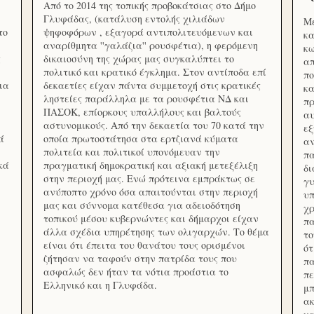
Από το 2014 της τοπικής προβοκάτσιας στο Δήμο
Γλυφάδας, (κατάλυση εντολής χιλιάδων
Με
το
ψηφοφόρων , εξαγορά αντιπολιτευόμενων και
κα
αναρίθμητα ''γαλάζια'' ρουσφέτια), η φερόμενη
κω
ς
δικαιοσύνη της χώρας μας συγκαλύπτει το
απ
πολιτικό και κρατικό έγκλημα. Στον αντίποδα επί
πο
ια
δεκαετίες είχαν πάντα συμμετοχή στις κρατικές
κα
ληστείες παράλληλα με τα ρουσφέτια ΝΔ και
πρ
ΠΑΣΟΚ, επίορκους υπαλλήλους και βαλτούς
αυ
αστυνομικούς. Από την δεκαετία του 70 κατά την
εξ
ά
οποία πρωτοστάτησα στα ερτζιανά κύματα
αν
πολιτεία και πολιτικοί υπονόμευαν την
πα
κά
πραγματική δημοκρατική και αξιακή μετεξέλιξη
δ
στην περιοχή μας. Ενώ πρότεινα εμπράκτως σε
γυ
ανύποπτο χρόνο όσα απαιτούνται στην περιοχή
υπ
μας και σύννομα κατέθεσα για αδειοδότηση
χρ
τοπικού μέσου κυβερνώντες και δήμαρχοι είχαν
πα
άλλα σχέδια υπηρέτησης των ολιγαρχών. Το θέμα
το
είναι ότι έπειτα του θανάτου τους ορισμένοι
ότ
ζήτησαν να ταφούν στην πατρίδα τους που
πα
ασφαλώς δεν ήταν τα νότια προάστια το
πε
Ελληνικό και η Γλυφάδα.
μπ
ακ