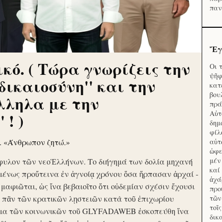
παν
Ἔγ
κό. ( Τώρα γνωρίζεις την
Οι 
ψῆφ
'δικαιοσύνη'' και την
κατ
βου
λληλα με την
πρά
Αὐτ
 ! )
δημ
φίλ
ν. «Άνθρωπον ζητώ.»
αὑτ
ὠφε
μέν
φυλον τῶν νεοἙλλήνων. Το διήγημά των δολία μηχανή
καί
μένως προὔτεινα ἐν ἀγνοίᾳ χρόνου ὅσα ἥρπασαν ἀρχαί -
ἀχά
ὶ μαφιῶται, ὡς ἵνα βεβαιοῖτο ὅτι οὐδεμίαν σχέσιν ἔχουσι
προ
το πᾶν τῶν κρατικῶν λῃστειῶν κατὰ τοῦ ἐπιχωρίου
τῶν
τοῖ
μα τῶν κοινωνικῶν τοῦ GLYFADAWEB ἐσκοπεύθη ἵνα
δικ