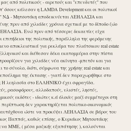
ς από πολιτικούς - αιρετούς και ''επενδυτές'' που
απ' όσους κάλεσαν η LAMDA Development και οι πολιτικοί
τυξη'' ΝΔ - Μητσοτάκη αποδεικνύεται ΛΕΗΛΑΣΙΑ και
νης πριν από χιλιάδες χρόνια σχετικά με το δίποδο ζώο
ΛΕΗΛΑΣΙΑ. Ενώ πριν από τέσσερις δεκαετίες είχα
ι επιτήδειοι της πολιτικής, παράλληλα της φερόμενης
νο αποκλειστικά για ρεκλάμα του πλιάτσικου real estate
Ελληνικού και διέθεσαν δέκα εκατομμύρια στην πίστα
προορίζουν για χιλιάδες νέα ακίνητα -μπετόν και για
το σύνολο, διότι, σύμφωνα της χρήσης real estate και
επούλημα της έκτασης - γιατί δεν παραχωρήθηκε στο
ές ; Η λεηλασία στο ΕΛΛΗΝΙΚΟ έχει σφραγίδα.
τές, ρασοφόρους, αλλοδαπούς, υλιστές, ληστές,
μικούς εκδότες - ιδιώτες κ.ά όλοι/ες μαζί συμμέτοχοι στη
περίπτωση δεν χαρακτηρίζεται πολιτικο-οικονομικός
ου αυτόχθονα ώστε να προκύψει ΛΕΗΛΑΣΙΑ σε βάρος του
ίκος Παππάς, καθώς επίσης, ο Κυριάκος Μητσοτάκης
να ΜΜΕ, ( μέσα μαζικής εξαπάτησης ), καλούνται