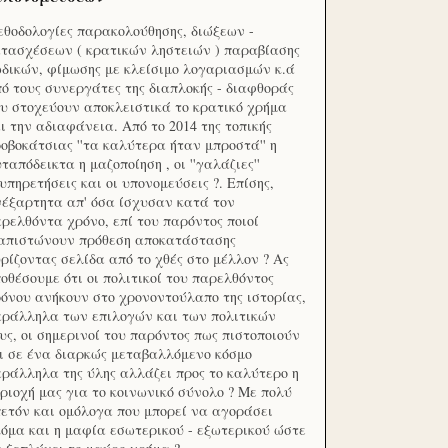
θοδολογίες παρακολούθησης, διώξεων -
τασχέσεων ( κρατικών ληστειών ) παραβίασης
δικών, φίμωσης με κλείσιμο λογαριασμών κ.ά
ό τους συνεργάτες της διαπλοκής - διαφθοράς
υ στοχεύουν αποκλειστικά το κρατικό χρήμα
ι την αδιαφάνεια. Από το 2014 της τοπικής
οβοκάτσιας ''τα καλύτερα ήταν μπροστά'' η
ταπόδεικτα η μαζοποίηση , οι ''γαλάζιες''
υπηρετήσεις και οι υπονομεύσεις ?. Επίσης,
έξαρτητα απ' όσα ίσχυσαν κατά τον
ρελθόντα χρόνο, επί του παρόντος ποιοί
ιαπιστώνουν πρόθεση αποκατάστασης
ρίζοντας σελίδα από το χθές στο μέλλον ? Ας
οθέσουμε ότι οι πολιτικοί του παρελθόντος
όνου ανήκουν στο χρονοντούλαπο της ιστορίας,
ράλληλα των επιλογών και των πολιτικών
υς, οι σημερινοί του παρόντος πως πιστοποιούν
ι σε ένα διαρκώς μεταβαλλόμενο κόσμο
ράλληλα της ύλης αλλάζει προς το καλύτερο η
ριοχή μας για το κοινωνικό σύνολο ? Με πολύ
ετόν και ομόλογα που μπορεί να αγοράσει
όμα και η μαφία εσωτερικού - εξωτερικού ώστε