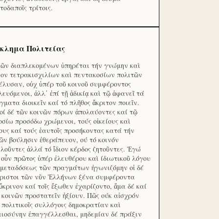
τοδαποῖς τρίτοις.
κλημα Πολιτείας
τῶν διαπλεκομένων ὑπηρέται τήν γνώμην καὶ
ον τετρακισχιλίων καὶ πεντακοσίων πολιτῶν
έλυσαν, οὐχ ὑπέρ τοῦ κοινοῦ συμφέροντος
λευόμενοι, ἀλλ᾽ ἐπί τῇ ἀδικίᾳ καὶ τῷ ἀφανεῖ τά
γματα διοικεῖν καί τό πλῆθος ἄκριτον ποιεῖν.
οί δέ τῶν κοινῶν πόρων ἀπολαύοντες καί τῷ
οσίω προσόδω χρώμενοι, τούς οἰκείους καὶ
ους καί τούς ἑαυτοῖς προσήκοντας κατά τήν
ῶν βούλησιν ἐθεράπευον, ού τό κοινόν
λοῦντες ἀλλά τό ἴδιον κέρδος ζητοῦντες. Ἐγώ
 οὖν πρῶτος ὑπέρ ἐλευθέρου καὶ ίδιωτικοῦ λόγου
 μεταδόσεως τῶν πραγμάτων ἠγωνιζόμην οἱ δέ
ριστοι τῶν νῦν Ἑλλήνων ξένα συμφέροντα
ὔκρινον καί τοῖς ἔξωθεν ἐχαρίζοντο, ἅμα δέ καί
 κοινῶν προστατεῖν ἠξίουν. Πῶς ούκ αἰσχρόν
ς πολιτικοῖς συλλόγοις δημοκρατίαν καὶ
αιοσύνην ἐπαγγέλλεσθαι, μηδεμίαν δέ πράξιν