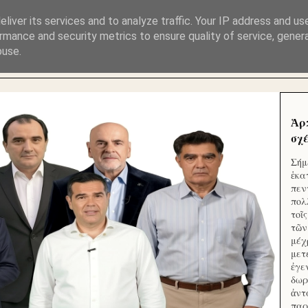
ΜΟΥ ΕΚΛΕΙΣΑΝ ΤΑ ΣΟΣΙΑΛ ΚΑΙ ΦΙΜΩΣΑΝ ΤΟ SITE. ΟΙ 
liver its services and to analyze traffic. Your IP address and us
rmance and security metrics to ensure quality of service, gene
buse.
 ΑΠΟ ΤΟ ΜΙΚΡΟΝ ΑΠΑΓΟΥΣΙ
Ἁρ
σχέ
Σήμ
ἑκα
πεν
πολ
τοῖ
τῶν
μέχ
μετ
ἐγε
δωρ
ἀντ
παρ