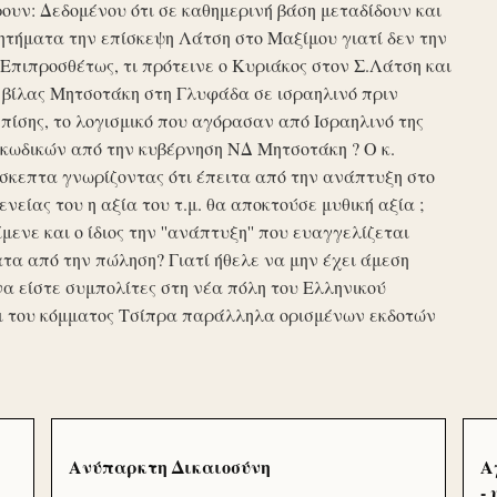
υν: Δεδομένου ότι σε καθημερινή βάση μεταδίδουν και
τήματα την επίσκεψη Λάτση στο Μαξίμου γιατί δεν την
πιπροσθέτως, τι πρότεινε ο Κυριάκος στον Σ.Λάτση και
ης βίλας Μητσοτάκη στη Γλυφάδα σε ισραηλινό πριν
ίσης, το λογισμικό που αγόρασαν από Ισραηλινό της
κωδικών από την κυβέρνηση ΝΔ Μητσοτάκη ? Ο κ.
σκεπτα γνωρίζοντας ότι έπειτα από την ανάπτυξη στο
ενείας του η αξία του τ.μ. θα αποκτούσε μυθική αξία ;
μενε και ο ίδιος την ''ανάπτυξη'' που ευαγγελίζεται
τα από την πώληση? Γιατί ήθελε να μην έχει άμεση
να είστε συμπολίτες στη νέα πόλη του Ελληνικού
ι του κόμματος Τσίπρα παράλληλα ορισμένων εκδοτών
Ανύπαρκτη Δικαιοσύνη
Α
-