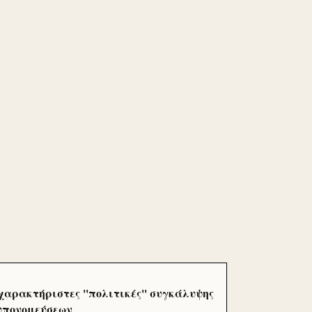
χαρακτήριστες ''πολιτικές'' συγκάλυψης
 υπονομεύσεων