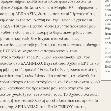
cent
μορων δήμων καθίσταται ηλίου φαεινότερο ότι το
and 
ση ήταν Λεηλασία Διαπλοκή και Μαφία. Ήδη σύμφωνα με
domi
αφής η ΛΕΗΛΑΣΙΑ, διότι, οι πολιτικοί ''άρπαξαν'' τις
lowe
deve
ηλασία εκτός του Λάτση και της Lamda μέχρι και οι
a me
ΙΖΑ - Τσίπρα - Παππά ''άρπαξαν'' τις προτάσεις μου
When
 καθώς επίσης την δημιουργία θεματικών μέσων που
from
ής που προφανώς δεν ίσχυσε στα νότια, όμως
and 
he w
προτάσεις μου κυβερνώντες και το πελατειακό σύστημα
to i
σης ΣΥΡΙΖΑ συνέχισαν να παρακρατούν τους
prov
ις αποθήκες της ΕΡΤ χωρίς να δικαιωθώ. Επί του
medi
Also
εηλασία στο ΕΛΛΗΝΙΚΟ. Έχει κάποια σχέση η ΕΡΤ με το
Hell
 μήπως οι Γερμανοί ? Ειδικά ο Γιάννης Κωνσταντάτος
bene
ικατάστατος'', ειδικά όταν όλα από τους επενδυτές θα
οδοτικότητα στους αυτόχθονες, ενώ όλα γίνονται χωρίς
ερίζι κατέθεσα τις προτάσεις μου τόσο στην εταιρία
οπίου χωρίς ίχνος ενεργειών τους. Το σχέδιο πολιτικών
ν τους ήταν για πολλοστή φορά πλιάτσικο και προδοσία.
ατές της ΛΕΗΛΑΣΙΑΣ, του ΠΛΙΑΤΣΙΚΟΥ και της