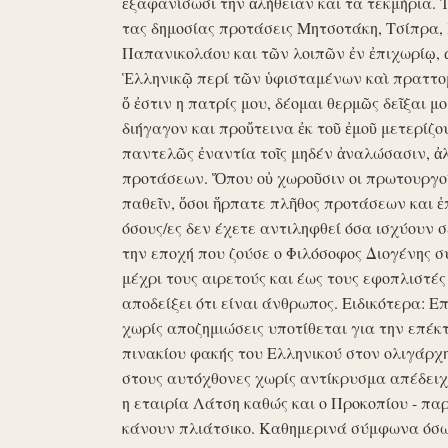
ἐξαφανίσωσι την ἀλήθειαν και τα τεκμήρια. Ἰδ
τας δημοσίας προτάσεις Μητσοτάκη, Τσίπρα,
Παπανικολάου και τῶν λοιπῶν ἐν ἐπιχωρίῳ,
Ἑλληνικῷ περί τῶν ὑφισταμένων καὶ πραττομ
ὅ ἐστιν η πατρίς μου, δέομαι θερμῶς δεῖξαι μ
διήγαγον και προὔτεινα ἐκ τοῦ ἐμοῦ μετερίζο
παντελῶς ἐναντία τοῖς μηδέν ἀναλώσασιν, ἀ
προτάσεων. Ὅπου οὐ χωροῦσιν οι πρωτουργοί 
παθεῖν, ὅσοι ἥρπατε πλῆθος προτάσεων και ἐ
όσους/ες δεν έχετε αντιληφθεί όσα ισχύουν σ
την εποχή που ζούσε ο Φιλόσοφος Διογένης 
μέχρι τους αιρετούς και έως τους εφοπλιστές
αποδείξει ότι είναι άνθρωπος. Ειδικότερα: 
χωρίς αποζημιώσεις υποτίθεται για την επέκ
πινακίου φακής του Ελληνικού στον ολιγάρχ
στους αυτόχθονες χωρίς αντίκρυσμα απέδειχθη 
η εταιρία Λάτση καθώς και ο Προκοπίου - πα
κάνουν πλιάτσικο. Καθημερινά σύμφωνα όσω