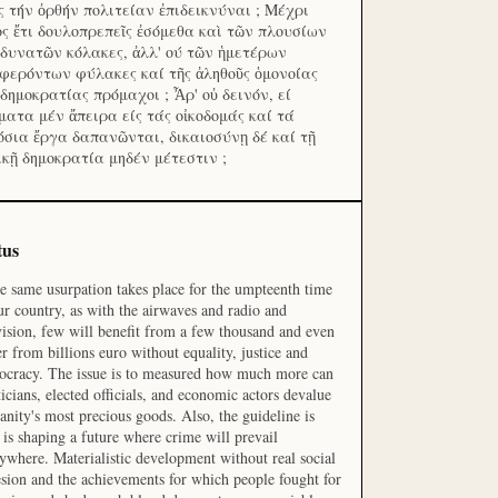
ς τήν ὀρθήν πολιτείαν ἐπιδεικνύναι ; Μέχρι
ος ἔτι δουλοπρεπεῖς ἐσόμεθα καὶ τῶν πλουσίων
 δυνατῶν κόλακες, ἀλλ' ού τῶν ἡμετέρων
φερόντων φύλακες καί τῆς ἀληθοῦς ὁμονοίας
 δημοκρατίας πρόμαχοι ; Ἆρ' οὐ δεινόν, εί
ματα μέν ἄπειρα είς τάς οἰκοδομάς καί τά
όσια ἔργα δαπανῶνται, δικαιοσύνῃ δέ καί τῇ
ικῇ δημοκρατία μηδέν μέτεστιν ;
tus
he same usurpation takes place for the umpteenth time
ur country, as with the airwaves and radio and
vision, few will benefit from a few thousand and even
r from billions euro without equality, justice and
cracy. The issue is to measured how much more can
ticians, elected officials, and economic actors devalue
nity's most precious goods. Also, the guideline is
is shaping a future where crime will prevail
ywhere. Materialistic development without real social
sion and the achievements for which people fought for