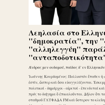
Λεηλασία στο Ελληνι
''δημοκρατία'', την '
''αλληλεγγύη'' παρά
''ανταποδοτικότητα''
Άνδρας μεν ουδαμού, παίδας δ’ εν Ελληνικό
Ἰωάννης Κουρδομένος: Πολλοστόν ἔπαθεν ἡ 
ἐστίν, ὥσπερ καὶ ὅσα εὐαγγελίζονται. Ἐσκεμ
πολιτικοί - δημάρχοι - αἱρετοί - ἐπενδυταί κα
πρός το διήγημα ὃ ἐπικαλοῦνται. Δῆλον ὅτι 
σταθμοῦ ΓΛΥΦΑΔΑ FM καὶ ὕστερον το κλεῖσ