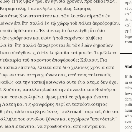
ίως· εἴ τις ὑμῶν ᾔδει ἐν ἀγνοία χρόνου, προ δεκαετιῶν,
πρό
 Καραμανλῆ, Παπανδρέου, Σημίτη, Σαμαρᾶ,
τίν
καί
 ὡσαύτως Κωνσταντάτου και τῶν λοιπῶν αἱρετῶν ἐν
συμ
ένων ἐπί ἔτη πολλά ἐν τῷ χῶρῳ τοῦ πάλαι ἀεροδρομίου,
καὶ
οι ποῦ εὑρίσκονται. Ἐν συντομία ἀπεδείχθη ὅτι ὅσα
χρή
δημ
υ ἀνεγράφησαν και εἰσίν ἡ τοῦ παρόντος ἀλήθεια
τοπ
λλά ἐπ' ἔτη πολλά ἀποφέρονται ἐκ τῶν ἐμῶν δημοσίων
και αὐτόχθονες, ἐστίν λεηλασία καὶ μαφία. Τι μέλλετε
π'εὐκαιρία τοῦ παρόντος ἀποφέρεσθε; Κόλασις. Για
Sta
ε τοπικό επίπεδο, έπειτα από δυο χιλιάδες χρόνια από
σύμφωνα των πεπραγμένων σας, από τους πολιτικούς
If t
 καθώς και την τοπική κοινωνία ούτε ένα άτομο δεν έχει
in o
tele
Επί Χούντας απαλλοτρίωσαν την συνοικία του Βοσπόρου
fewe
ταση του αερολιμένα, όμως μετά το χάρισμα έναντι
demo
η Λάτση και τις φανφάρες περί ανταποδοτικότητας
poli
huma
ότι, τόσο οι κυβερνώντες - πολιτικοί - αιρετοί, όσο και
who 
ράλληλα του συνόλου ξένων και εγχώριων ''επενδυτών''
ever
ν διαπιστώνεται να προωθούνται από κέντρα και
cohe