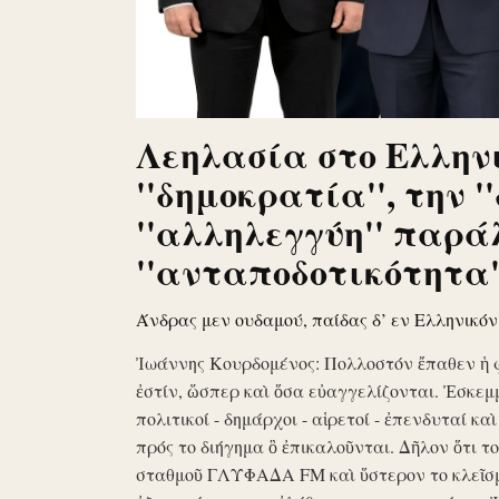
Λεηλασία στο Ελληνι
''δημοκρατία'', την '
''αλληλεγγύη'' παρά
''ανταποδοτικότητα''
Άνδρας μεν ουδαμού, παίδας δ’ εν Ελληνικό
Ἰωάννης Κουρδομένος: Πολλοστόν ἔπαθεν ἡ 
ἐστίν, ὥσπερ καὶ ὅσα εὐαγγελίζονται. Ἐσκεμ
πολιτικοί - δημάρχοι - αἱρετοί - ἐπενδυταί κα
πρός το διήγημα ὃ ἐπικαλοῦνται. Δῆλον ὅτι 
σταθμοῦ ΓΛΥΦΑΔΑ FM καὶ ὕστερον το κλεῖσ