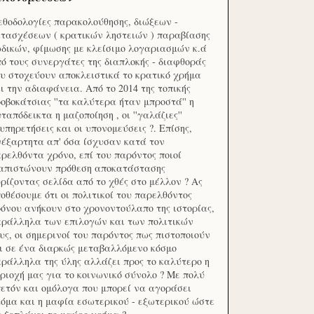
θοδολογίες παρακολούθησης, διώξεων -
τασχέσεων ( κρατικών ληστειών ) παραβίασης
δικών, φίμωσης με κλείσιμο λογαριασμών κ.ά
ό τους συνεργάτες της διαπλοκής - διαφθοράς
υ στοχεύουν αποκλειστικά το κρατικό χρήμα
ι την αδιαφάνεια. Από το 2014 της τοπικής
οβοκάτσιας ''τα καλύτερα ήταν μπροστά'' η
ταπόδεικτα η μαζοποίηση , οι ''γαλάζιες''
υπηρετήσεις και οι υπονομεύσεις ?. Επίσης,
έξαρτητα απ' όσα ίσχυσαν κατά τον
ρελθόντα χρόνο, επί του παρόντος ποιοί
ιαπιστώνουν πρόθεση αποκατάστασης
ρίζοντας σελίδα από το χθές στο μέλλον ? Ας
οθέσουμε ότι οι πολιτικοί του παρελθόντος
όνου ανήκουν στο χρονοντούλαπο της ιστορίας,
ράλληλα των επιλογών και των πολιτικών
υς, οι σημερινοί του παρόντος πως πιστοποιούν
ι σε ένα διαρκώς μεταβαλλόμενο κόσμο
ράλληλα της ύλης αλλάζει προς το καλύτερο η
ριοχή μας για το κοινωνικό σύνολο ? Με πολύ
ετόν και ομόλογα που μπορεί να αγοράσει
όμα και η μαφία εσωτερικού - εξωτερικού ώστε