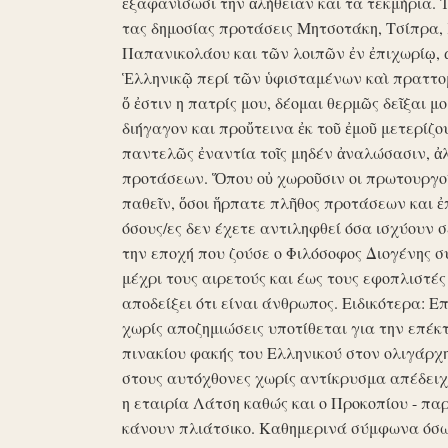
ἐξαφανίσωσι την ἀλήθειαν και τα τεκμήρια. Ἰδ
τας δημοσίας προτάσεις Μητσοτάκη, Τσίπρα,
Παπανικολάου και τῶν λοιπῶν ἐν ἐπιχωρίῳ,
Ἑλληνικῷ περί τῶν ὑφισταμένων καὶ πραττομ
ὅ ἐστιν η πατρίς μου, δέομαι θερμῶς δεῖξαι μ
διήγαγον και προὔτεινα ἐκ τοῦ ἐμοῦ μετερίζο
παντελῶς ἐναντία τοῖς μηδέν ἀναλώσασιν, ἀ
προτάσεων. Ὅπου οὐ χωροῦσιν οι πρωτουργοί 
παθεῖν, ὅσοι ἥρπατε πλῆθος προτάσεων και ἐ
όσους/ες δεν έχετε αντιληφθεί όσα ισχύουν σ
την εποχή που ζούσε ο Φιλόσοφος Διογένης 
μέχρι τους αιρετούς και έως τους εφοπλιστές
αποδείξει ότι είναι άνθρωπος. Ειδικότερα: 
χωρίς αποζημιώσεις υποτίθεται για την επέκ
πινακίου φακής του Ελληνικού στον ολιγάρχ
στους αυτόχθονες χωρίς αντίκρυσμα απέδειχθη 
η εταιρία Λάτση καθώς και ο Προκοπίου - πα
κάνουν πλιάτσικο. Καθημερινά σύμφωνα όσω