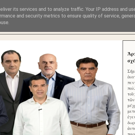
ΜΟΥ ΕΚΛΕΙΣΑΝ ΤΑ ΣΟΣΙΑΛ ΚΑΙ ΦΙΜΩΣΑΝ ΤΟ SITE. ΟΙ 
liver its services and to analyze traffic. Your IP address and us
rmance and security metrics to ensure quality of service, gene
buse.
 ΑΠΟ ΤΟ ΜΙΚΡΟΝ ΑΠΑΓΟΥΣΙ
Ἁρ
σχέ
Σήμ
ἑκα
πεν
πολ
τοῖ
τῶν
μέχ
μετ
ἐγε
δωρ
ἀντ
παρ