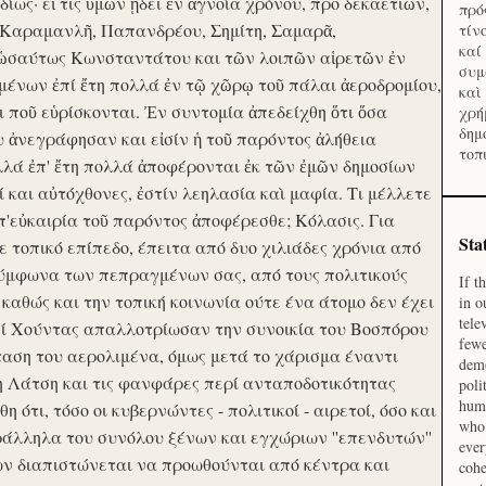
ίως· εἴ τις ὑμῶν ᾔδει ἐν ἀγνοία χρόνου, προ δεκαετιῶν,
πρό
 Καραμανλῆ, Παπανδρέου, Σημίτη, Σαμαρᾶ,
τίν
καί
 ὡσαύτως Κωνσταντάτου και τῶν λοιπῶν αἱρετῶν ἐν
συμ
ένων ἐπί ἔτη πολλά ἐν τῷ χῶρῳ τοῦ πάλαι ἀεροδρομίου,
καὶ
οι ποῦ εὑρίσκονται. Ἐν συντομία ἀπεδείχθη ὅτι ὅσα
χρή
δημ
υ ἀνεγράφησαν και εἰσίν ἡ τοῦ παρόντος ἀλήθεια
τοπ
λλά ἐπ' ἔτη πολλά ἀποφέρονται ἐκ τῶν ἐμῶν δημοσίων
και αὐτόχθονες, ἐστίν λεηλασία καὶ μαφία. Τι μέλλετε
π'εὐκαιρία τοῦ παρόντος ἀποφέρεσθε; Κόλασις. Για
Sta
ε τοπικό επίπεδο, έπειτα από δυο χιλιάδες χρόνια από
σύμφωνα των πεπραγμένων σας, από τους πολιτικούς
If t
 καθώς και την τοπική κοινωνία ούτε ένα άτομο δεν έχει
in o
tele
Επί Χούντας απαλλοτρίωσαν την συνοικία του Βοσπόρου
fewe
ταση του αερολιμένα, όμως μετά το χάρισμα έναντι
demo
η Λάτση και τις φανφάρες περί ανταποδοτικότητας
poli
huma
ότι, τόσο οι κυβερνώντες - πολιτικοί - αιρετοί, όσο και
who 
ράλληλα του συνόλου ξένων και εγχώριων ''επενδυτών''
ever
ν διαπιστώνεται να προωθούνται από κέντρα και
cohe