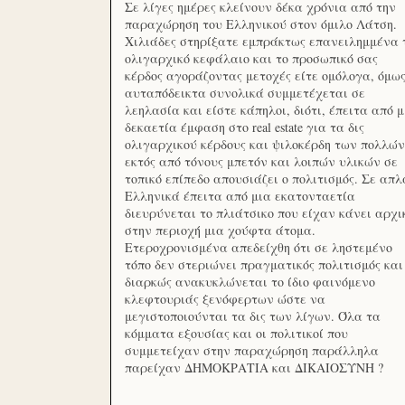
Σε λίγες ημέρες κλείνουν δέκα χρόνια από την
παραχώρηση του Ελληνικού στον όμιλο Λάτση.
Χιλιάδες στηρίξατε εμπράκτως επανειλημμένα 
ολιγαρχικό κεφάλαιο και το προσωπικό σας
κέρδος αγοράζοντας μετοχές είτε ομόλογα, όμω
αυταπόδεικτα συνολικά συμμετέχεται σε
λεηλασία και είστε κάπηλοι, διότι, έπειτα από μ
δεκαετία έμφαση στο real estate για τα δις
ολιγαρχικού κέρδους και ψιλοκέρδη των πολλών
εκτός από τόνους μπετόν και λοιπών υλικών σε
τοπικό επίπεδο απουσιάζει ο πολιτισμός. Σε απλ
Ελληνικά έπειτα από μια εκατονταετία
διευρύνεται το πλιάτσικο που είχαν κάνει αρχι
στην περιοχή μια χούφτα άτομα.
Ετεροχρονισμένα απεδείχθη ότι σε ληστεμένο
τόπο δεν στεριώνει πραγματικός πολιτισμός και
διαρκώς ανακυκλώνεται το ίδιο φαινόμενο
κλεφτουριάς ξενόφερτων ώστε να
μεγιστοποιούνται τα δις των λίγων. Όλα τα
κόμματα εξουσίας και οι πολιτικοί που
συμμετείχαν στην παραχώρηση παράλληλα
παρείχαν ΔΗΜΟΚΡΑΤΙΑ και ΔΙΚΑΙΟΣΥΝΗ ?