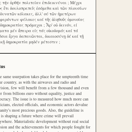
ς τήν ὀρθήν πολιτείαν ἐπιδεικνύναι ; Μέχρι
ος ἔτι δουλοπρεπεῖς ἐσόμεθα καὶ τῶν πλουσίων
 δυνατῶν κόλακες, ἀλλ' ού τῶν ἡμετέρων
φερόντων φύλακες καί τῆς ἀληθοῦς ὁμονοίας
 δημοκρατίας πρόμαχοι ; Ἆρ' οὐ δεινόν, εί
ματα μέν ἄπειρα είς τάς οἰκοδομάς καί τά
όσια ἔργα δαπανῶνται, δικαιοσύνῃ δέ καί τῇ
ικῇ δημοκρατία μηδέν μέτεστιν ;
tus
he same usurpation takes place for the umpteenth time
ur country, as with the airwaves and radio and
vision, few will benefit from a few thousand and even
r from billions euro without equality, justice and
cracy. The issue is to measured how much more can
ticians, elected officials, and economic actors devalue
nity's most precious goods. Also, the guideline is
is shaping a future where crime will prevail
ywhere. Materialistic development without real social
sion and the achievements for which people fought for