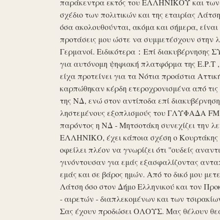
παράκεντρα εκτός του ΕΛΛΗΝΙΚΟΥ και των ό
σχέδιο των πολιτικών και της εταιρίας Λάτ
όσα ακολουθούνται, ακόμα και σήμερα, είναι σ
προτάσεις μου ώστε να συμμετέσχουν στην λε
Γερμανοί. Ειδικότερα：Επί διακυβέρνησης ΣΥΡ
για αυτόνομη ψηφιακή πλατφόρμα της Ε.Ρ.Τ ,
είχα προτείνει για τα Νότια προάστια Αττικ
καρπώθηκαν κέρδη ετεροχρονισμένα από τις 
της ΝΔ, ενώ στον αντίποδα επί διακυβέρνη
ληστεμένους εξοπλισμούς του ΓΛΥΦΑΔΑ FM στ
παρόντος η ΝΔ - Μητσοτάκη συνεχίζει την λ
ΕΛΛΗΝΙΚΟ, έχει κάποια σχέση ο Κουρτάκης η
οφείλει πλέον να γνωρίζει ότι ''ουδείς αναντ
γινόντουσαν για εμάς εξασφαλίζοντας ανταπ
εμάς και σε βάρος ημών. Από το δικό μου μετ
Λάτση όσο στον Δήμο Ελληνικού και τον Προκ
- αιρετών - διαπλεκομένων και των τσιρακίω
Σας έχουν προδώσει ΟΛΟΥΣ. Μας θέλουν θε