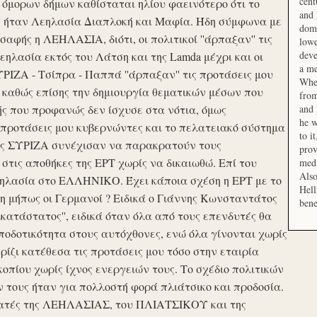
cent
μορων δήμων καθίσταται ηλίου φαεινότερο ότι το
and 
ση ήταν Λεηλασία Διαπλοκή και Μαφία. Ήδη σύμφωνα με
domi
αφής η ΛΕΗΛΑΣΙΑ, διότι, οι πολιτικοί ''άρπαξαν'' τις
lowe
deve
ηλασία εκτός του Λάτση και της Lamda μέχρι και οι
a me
ΙΖΑ - Τσίπρα - Παππά ''άρπαξαν'' τις προτάσεις μου
When
 καθώς επίσης την δημιουργία θεματικών μέσων που
from
ής που προφανώς δεν ίσχυσε στα νότια, όμως
and 
he w
προτάσεις μου κυβερνώντες και το πελατειακό σύστημα
to i
σης ΣΥΡΙΖΑ συνέχισαν να παρακρατούν τους
prov
ις αποθήκες της ΕΡΤ χωρίς να δικαιωθώ. Επί του
medi
Also
εηλασία στο ΕΛΛΗΝΙΚΟ. Έχει κάποια σχέση η ΕΡΤ με το
Hell
 μήπως οι Γερμανοί ? Ειδικά ο Γιάννης Κωνσταντάτος
bene
ικατάστατος'', ειδικά όταν όλα από τους επενδυτές θα
οδοτικότητα στους αυτόχθονες, ενώ όλα γίνονται χωρίς
ερίζι κατέθεσα τις προτάσεις μου τόσο στην εταιρία
οπίου χωρίς ίχνος ενεργειών τους. Το σχέδιο πολιτικών
ν τους ήταν για πολλοστή φορά πλιάτσικο και προδοσία.
ατές της ΛΕΗΛΑΣΙΑΣ, του ΠΛΙΑΤΣΙΚΟΥ και της