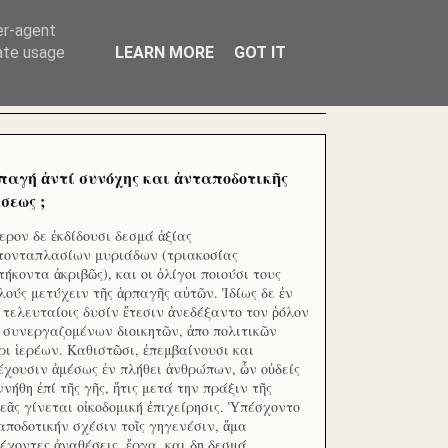
ΧΙΛΙΑΔΕΣ ΜΙΚΡΟΕΠΕΝΔΥΤΕΣ ΕΠΕΝΔΥΣΑΤΕ ΓΙΑ
er-agent
rate usage
LEARN MORE
GOT IT
παγή ἀντί συνόχης και ἀνταποδοτικῆς
σεως ;
ερον δε ἐκδίδουσι δεσμά ἀξίας
τονταπλασίων μυριάδων (τριακοσίας
τήκοντα ἀκριβῶς), και οι ὀλίγοι ποιούσι τους
λούς μετύχειν τῆς ἁρπαγῆς αὐτῶν. Ἰδίως δε ἐν
ς τελευταίοις δυσίν ἔτεσιν ἀνεδέξαντο τον ῥόλον
 συνεργαζομένων διοικητῶν, ἀπο πολιτικῶν
ρι ἱερέων. Καθιστῶσι, ἐπεμβαίνουσι και
έχουσιν ἀμέσως ἐν πλήθει ἀνθρώπων, ὧν οὐδείς
ννήθη ἐπί τῆς γῆς, ἥτις μετά την πράξιν τῆς
εᾶς γίνεται οἰκοδομική ἐπιχείρησις. Ὑπέσχοντο
αποδοτικήν σχέσιν τοῖς γηγενέσιν, ἅμα
έχοντες ἀναθέσεις, ἔργα, και δη δεσμά