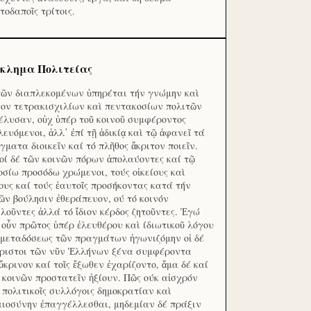
τοδαποῖς τρίτοις.
κλημα Πολιτείας
τῶν διαπλεκομένων ὑπηρέται τήν γνώμην καὶ
ον τετρακισχιλίων καὶ πεντακοσίων πολιτῶν
έλυσαν, οὐχ ὑπέρ τοῦ κοινοῦ συμφέροντος
λευόμενοι, ἀλλ᾽ ἐπί τῇ ἀδικίᾳ καὶ τῷ ἀφανεῖ τά
γματα διοικεῖν καί τό πλῆθος ἄκριτον ποιεῖν.
οί δέ τῶν κοινῶν πόρων ἀπολαύοντες καί τῷ
οσίω προσόδω χρώμενοι, τούς οἰκείους καὶ
ους καί τούς ἑαυτοῖς προσήκοντας κατά τήν
ῶν βούλησιν ἐθεράπευον, ού τό κοινόν
λοῦντες ἀλλά τό ἴδιον κέρδος ζητοῦντες. Ἐγώ
 οὖν πρῶτος ὑπέρ ἐλευθέρου καὶ ίδιωτικοῦ λόγου
 μεταδόσεως τῶν πραγμάτων ἠγωνιζόμην οἱ δέ
ριστοι τῶν νῦν Ἑλλήνων ξένα συμφέροντα
ὔκρινον καί τοῖς ἔξωθεν ἐχαρίζοντο, ἅμα δέ καί
 κοινῶν προστατεῖν ἠξίουν. Πῶς ούκ αἰσχρόν
ς πολιτικοῖς συλλόγοις δημοκρατίαν καὶ
αιοσύνην ἐπαγγέλλεσθαι, μηδεμίαν δέ πράξιν