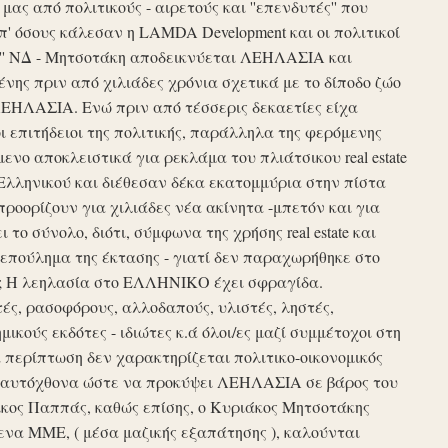
ς από πολιτικούς - αιρετούς και ''επενδυτές'' που
απ' όσους κάλεσαν η LAMDA Development και οι πολιτικοί
τυξη'' ΝΔ - Μητσοτάκη αποδεικνύεται ΛΕΗΛΑΣΙΑ και
νης πριν από χιλιάδες χρόνια σχετικά με το δίποδο ζώο
ΛΕΗΛΑΣΙΑ. Ενώ πριν από τέσσερις δεκαετίες είχα
ι επιτήδειοι της πολιτικής, παράλληλα της φερόμενης
νο αποκλειστικά για ρεκλάμα του πλιάτσικου real estate
Ελληνικού και διέθεσαν δέκα εκατομμύρια στην πίστα
προορίζουν για χιλιάδες νέα ακίνητα -μπετόν και για
το σύνολο, διότι, σύμφωνα της χρήσης real estate και
επούλημα της έκτασης - γιατί δεν παραχωρήθηκε στο
ές ; Η λεηλασία στο ΕΛΛΗΝΙΚΟ έχει σφραγίδα.
τές, ρασοφόρους, αλλοδαπούς, υλιστές, ληστές,
μικούς εκδότες - ιδιώτες κ.ά όλοι/ες μαζί συμμέτοχοι στη
περίπτωση δεν χαρακτηρίζεται πολιτικο-οικονομικός
ου αυτόχθονα ώστε να προκύψει ΛΕΗΛΑΣΙΑ σε βάρος του
ίκος Παππάς, καθώς επίσης, ο Κυριάκος Μητσοτάκης
να ΜΜΕ, ( μέσα μαζικής εξαπάτησης ), καλούνται