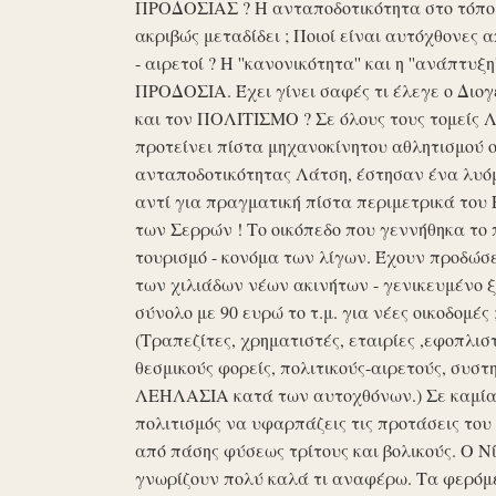
ΠΡΟΔΟΣΙΑΣ ? Η ανταποδοτικότητα στο τόπο μα
ακριβώς μεταδίδει ; Ποιοί είναι αυτόχθονες 
- αιρετοί ? Η ''κανονικότητα'' και η ''ανάπ
ΠΡΟΔΟΣΙΑ. Έχει γίνει σαφές τι έλεγε ο Διογέ
και τον ΠΟΛΙΤΙΣΜΟ ? Σε όλους τους τομείς 
προτείνει πίστα μηχανοκίνητου αθλητισμού ο
ανταποδοτικότητας Λάτση, έστησαν ένα λυόμε
αντί για πραγματική πίστα περιμετρικά του 
των Σερρών ! Το οικόπεδο που γεννήθηκα το 
τουρισμό - κονόμα των λίγων. Έχουν προδώσει 
των χιλιάδων νέων ακινήτων - γενικευμένο ξ
σύνολο με 90 ευρώ το τ.μ. για νέες οικοδομ
(Τραπεζίτες, χρηματιστές, εταιρίες ,εφοπλισ
θεσμικούς φορείς, πολιτικούς-αιρετούς, συστη
ΛΕΗΛΑΣΙΑ κατά των αυτοχθόνων.) Σε καμία 
πολιτισμός να υφαρπάζεις τις προτάσεις τ
από πάσης φύσεως τρίτους και βολικούς. Ο Ν
γνωρίζουν πολύ καλά τι αναφέρω. Τα φερόμε