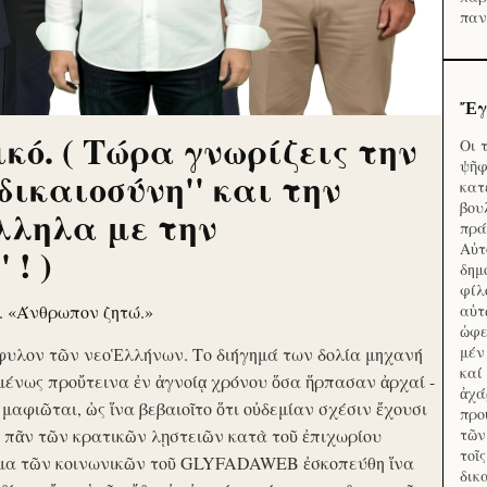
παν
Ἔγ
κό. ( Τώρα γνωρίζεις την
Οι 
ψῆφ
'δικαιοσύνη'' και την
κατ
βου
λληλα με την
πρά
Αὐτ
 ! )
δημ
φίλ
ν. «Άνθρωπον ζητώ.»
αὑτ
ὠφε
μέν
φυλον τῶν νεοἙλλήνων. Το διήγημά των δολία μηχανή
καί
μένως προὔτεινα ἐν ἀγνοίᾳ χρόνου ὅσα ἥρπασαν ἀρχαί -
ἀχά
ὶ μαφιῶται, ὡς ἵνα βεβαιοῖτο ὅτι οὐδεμίαν σχέσιν ἔχουσι
προ
το πᾶν τῶν κρατικῶν λῃστειῶν κατὰ τοῦ ἐπιχωρίου
τῶν
τοῖ
μα τῶν κοινωνικῶν τοῦ GLYFADAWEB ἐσκοπεύθη ἵνα
δικ