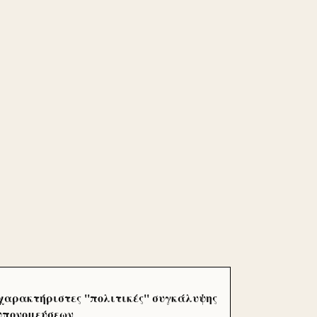
χαρακτήριστες ''πολιτικές'' συγκάλυψης
 υπονομεύσεων