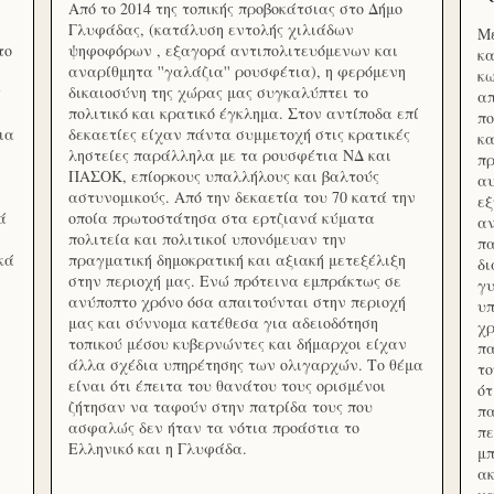
Από το 2014 της τοπικής προβοκάτσιας στο Δήμο
Γλυφάδας, (κατάλυση εντολής χιλιάδων
Με
το
ψηφοφόρων , εξαγορά αντιπολιτευόμενων και
κα
αναρίθμητα ''γαλάζια'' ρουσφέτια), η φερόμενη
κω
ς
δικαιοσύνη της χώρας μας συγκαλύπτει το
απ
πολιτικό και κρατικό έγκλημα. Στον αντίποδα επί
πο
ια
δεκαετίες είχαν πάντα συμμετοχή στις κρατικές
κα
ληστείες παράλληλα με τα ρουσφέτια ΝΔ και
πρ
ΠΑΣΟΚ, επίορκους υπαλλήλους και βαλτούς
αυ
αστυνομικούς. Από την δεκαετία του 70 κατά την
εξ
ά
οποία πρωτοστάτησα στα ερτζιανά κύματα
αν
πολιτεία και πολιτικοί υπονόμευαν την
πα
κά
πραγματική δημοκρατική και αξιακή μετεξέλιξη
δ
στην περιοχή μας. Ενώ πρότεινα εμπράκτως σε
γυ
ανύποπτο χρόνο όσα απαιτούνται στην περιοχή
υπ
μας και σύννομα κατέθεσα για αδειοδότηση
χρ
τοπικού μέσου κυβερνώντες και δήμαρχοι είχαν
πα
άλλα σχέδια υπηρέτησης των ολιγαρχών. Το θέμα
το
είναι ότι έπειτα του θανάτου τους ορισμένοι
ότ
ζήτησαν να ταφούν στην πατρίδα τους που
πα
ασφαλώς δεν ήταν τα νότια προάστια το
πε
Ελληνικό και η Γλυφάδα.
μπ
ακ