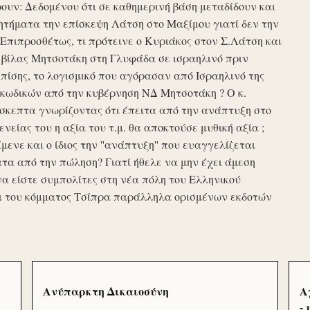
υν: Δεδομένου ότι σε καθημερινή βάση μεταδίδουν και
τήματα την επίσκεψη Λάτση στο Μαξίμου γιατί δεν την
πιπροσθέτως, τι πρότεινε ο Κυριάκος στον Σ.Λάτση και
ης βίλας Μητσοτάκη στη Γλυφάδα σε ισραηλινό πριν
ίσης, το λογισμικό που αγόρασαν από Ισραηλινό της
κωδικών από την κυβέρνηση ΝΔ Μητσοτάκη ? Ο κ.
σκεπτα γνωρίζοντας ότι έπειτα από την ανάπτυξη στο
ενείας του η αξία του τ.μ. θα αποκτούσε μυθική αξία ;
μενε και ο ίδιος την ''ανάπτυξη'' που ευαγγελίζεται
τα από την πώληση? Γιατί ήθελε να μην έχει άμεση
να είστε συμπολίτες στη νέα πόλη του Ελληνικού
ι του κόμματος Τσίπρα παράλληλα ορισμένων εκδοτών
Ανύπαρκτη Δικαιοσύνη
Α
-