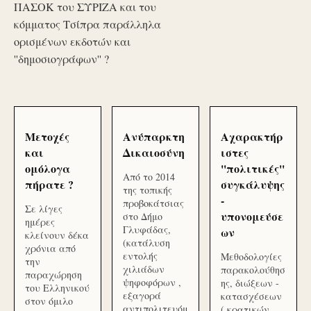
ΠΑΣΟΚ του ΣΥΡΙΖΑ και του
κόμματος Τσίπρα παράλληλα
ορισμένων εκδοτών και
''δημοσιογράφων'' ?
Μετοχές
Ανύπαρκτη
Αχαρακτήρ
και
Δικαιοσύνη
ιστες
ομόλογα
''πολιτικές''
Από το 2014
πήρατε ?
συγκάλυψης
της τοπικής
-
προβοκάτσιας
Σε λίγες
υπονομεύσε
στο Δήμο
ημέρες
Γλυφάδας,
ων
κλείνουν δέκα
(κατάλυση
χρόνια από
εντολής
Μεθοδολογίες
την
χιλιάδων
παρακολούθησ
παραχώρηση
ψηφοφόρων ,
ης, διώξεων -
του Ελληνικού
εξαγορά
κατασχέσεων
στον όμιλο
αντιπολιτευόμ
( κρατικών