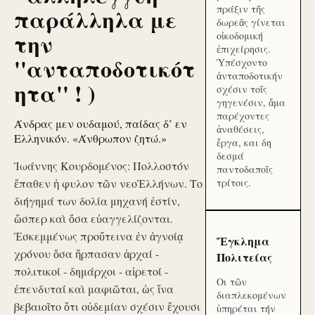
πράξιν τῆς
παράλληλα με
δωρεᾶς γίνεται
την
οἰκοδομική
ἐπιχείρησις.
''ανταποδοτικότ
Ὑπέσχοντο
ἀνταποδοτικήν
ητα'' ! )
σχέσιν τοῖς
γηγενέσιν, ἅμα
παρέχοντες
Άνδρας μεν ουδαμού, παίδας δ’ εν
ἀναθέσεις,
Ελληνικόν. «Άνθρωπον ζητώ.»
ἔργα, και δη
δεσμά
Ἰωάννης Κουρδομένος: Πολλοστόν
παντοδαποῖς
ἔπαθεν ἡ φυλον τῶν νεοἙλλήνων. Το
τρίτοις.
διήγημά των δολία μηχανή ἐστίν,
ὥσπερ καὶ ὅσα εὐαγγελίζονται.
Ἐσκεμμένως προὔτεινα ἐν ἀγνοίᾳ
Ἔγκλημα
χρόνου ὅσα ἥρπασαν ἀρχαί -
Πολιτείας
πολιτικοί - δημάρχοι - αἱρετοί -
Οι τῶν
ἐπενδυταί καὶ μαφιῶται, ὡς ἵνα
διαπλεκομένων
βεβαιοῖτο ὅτι οὐδεμίαν σχέσιν ἔχουσι
ὑπηρέται τήν