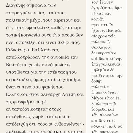
τοῖς ἔξωθεν
Διογένης σύμφωνα των
ἐχαρίζοντο, ἅμα
πεπραγμένων σας, από τους
δέ καί τῶν
κοινῶν
πολιτικούς μέχρι τους αιρετούς και
προστατεῖν
έως τους εφοπλιστές καθώς και την
ἠξίουν. Πῶς ούκ
τοπική κοινωνία ούτε ένα άτομο δεν
αἰσχρόν τοῖς
πολιτικοῖς
έχει αποδείξει ότι είναι άνθρωπος.
συλλόγοις
Ειδικότερα: Επί Χούντας
δημοκρατίαν
απαλλοτρίωσαν την συνοικία του
καὶ δικαιοσύνην
Βοσπόρου χωρίς αποζημιώσεις
ἐπαγγέλλεσθαι,
μηδεμίαν δέ
υποτίθεται για την επέκταση του
πράξιν πρός τήν
αερολιμένα, όμως μετά το χάρισμα
ὀρθήν
έναντι πινακίου φακής του
πολιτείαν
ἐπιδεικνύναι ;
Ελληνικού στον ολιγάρχη Λάτση και
Μέχρι τίνος ἔτι
τις φανφάρες περί
δουλοπρεπεῖς
ανταποδοτικότητας στους
ἐσόμεθα καὶ
τῶν πλουσίων
αυτόχθονες χωρίς αντίκρυσμα
καί δυνατῶν
απέδειχθη ότι, τόσο οι κυβερνώντες -
κόλακες, ἀλλ' ού
πολιτικοί - αιρετοί, όσο και η εταιρία
τῶν ἡμετέρων