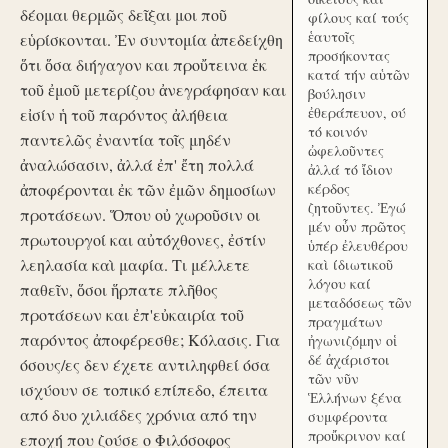
δέομαι θερμῶς δεῖξαι μοι ποῦ
φίλους καί τούς
ἑαυτοῖς
εὑρίσκονται. Ἐν συντομία ἀπεδείχθη
προσήκοντας
ὅτι ὅσα διήγαγον και προὔτεινα ἐκ
κατά τήν αὑτῶν
τοῦ ἐμοῦ μετερίζου ἀνεγράφησαν και
βούλησιν
ἐθεράπευον, ού
εἰσίν ἡ τοῦ παρόντος ἀλήθεια
τό κοινόν
παντελῶς ἐναντία τοῖς μηδέν
ὠφελοῦντες
ἀναλώσασιν, ἀλλά ἐπ' ἔτη πολλά
ἀλλά τό ἴδιον
ἀποφέρονται ἐκ τῶν ἐμῶν δημοσίων
κέρδος
ζητοῦντες. Ἐγώ
προτάσεων. Ὅπου οὐ χωροῦσιν οι
μέν οὖν πρῶτος
πρωτουργοί και αὐτόχθονες, ἐστίν
ὑπέρ ἐλευθέρου
λεηλασία καὶ μαφία. Τι μέλλετε
καὶ ίδιωτικοῦ
λόγου καί
παθεῖν, ὅσοι ἥρπατε πλῆθος
μεταδόσεως τῶν
προτάσεων και ἐπ'εὐκαιρία τοῦ
πραγμάτων
παρόντος ἀποφέρεσθε; Κόλασις. Για
ἠγωνιζόμην οἱ
δέ ἀχάριστοι
όσους/ες δεν έχετε αντιληφθεί όσα
τῶν νῦν
ισχύουν σε τοπικό επίπεδο, έπειτα
Ἑλλήνων ξένα
από δυο χιλιάδες χρόνια από την
συμφέροντα
προὔκρινον καί
εποχή που ζούσε ο Φιλόσοφος