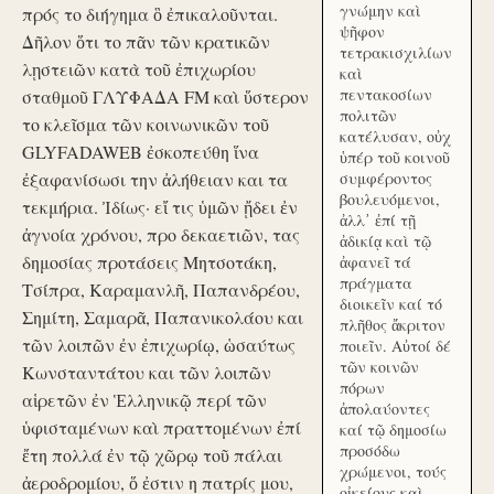
γνώμην καὶ
πρός το διήγημα ὃ ἐπικαλοῦνται.
ψῆφον
Δῆλον ὅτι το πᾶν τῶν κρατικῶν
τετρακισχιλίων
λῃστειῶν κατὰ τοῦ ἐπιχωρίου
καὶ
πεντακοσίων
σταθμοῦ ΓΛΥΦΑΔΑ FM καὶ ὕστερον
πολιτῶν
το κλεῖσμα τῶν κοινωνικῶν τοῦ
κατέλυσαν, οὐχ
GLYFADAWEB ἐσκοπεύθη ἵνα
ὑπέρ τοῦ κοινοῦ
ἐξαφανίσωσι την ἀλήθειαν και τα
συμφέροντος
βουλευόμενοι,
τεκμήρια. Ἰδίως· εἴ τις ὑμῶν ᾔδει ἐν
ἀλλ᾽ ἐπί τῇ
ἀγνοία χρόνου, προ δεκαετιῶν, τας
ἀδικίᾳ καὶ τῷ
δημοσίας προτάσεις Μητσοτάκη,
ἀφανεῖ τά
πράγματα
Τσίπρα, Καραμανλῆ, Παπανδρέου,
διοικεῖν καί τό
Σημίτη, Σαμαρᾶ, Παπανικολάου και
πλῆθος ἄκριτον
τῶν λοιπῶν ἐν ἐπιχωρίῳ, ὡσαύτως
ποιεῖν. Αὐτοί δέ
τῶν κοινῶν
Κωνσταντάτου και τῶν λοιπῶν
πόρων
αἱρετῶν ἐν Ἑλληνικῷ περί τῶν
ἀπολαύοντες
ὑφισταμένων καὶ πραττομένων ἐπί
καί τῷ δημοσίω
προσόδω
ἔτη πολλά ἐν τῷ χῶρῳ τοῦ πάλαι
χρώμενοι, τούς
ἀεροδρομίου, ὅ ἐστιν η πατρίς μου,
οἰκείους καὶ