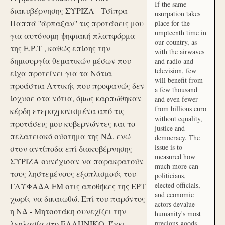
If the same
διακυβέρνησης ΣΥΡΙΖΑ - Τσίπρα -
usurpation takes
Παππά ''άρπαξαν'' τις προτάσεις μου
place for the
umpteenth time in
για αυτόνομη ψηφιακή πλατφόρμα
our country, as
της Ε.Ρ.Τ , καθώς επίσης την
with the airwaves
δημιουργία θεματικών μέσων που
and radio and
television, few
είχα προτείνει για τα Νότια
will benefit from
προάστια Αττικής που προφανώς δεν
a few thousand
ίσχυσε στα νότια, όμως καρπώθηκαν
and even fewer
from billions euro
κέρδη ετεροχρονισμένα από τις
without equality,
προτάσεις μου κυβερνώντες και το
justice and
πελατειακό σύστημα της ΝΔ, ενώ
democracy. The
issue is to
στον αντίποδα επί διακυβέρνησης
measured how
ΣΥΡΙΖΑ συνέχισαν να παρακρατούν
much more can
τους ληστεμένους εξοπλισμούς του
politicians,
elected officials,
ΓΛΥΦΑΔΑ FM στις αποθήκες της ΕΡΤ
and economic
χωρίς να δικαιωθώ. Επί του παρόντος
actors devalue
η ΝΔ - Μητσοτάκη συνεχίζει την
humanity's most
λεηλασία στο ΕΛΛΗΝΙΚΟ. Έχει
precious goods.