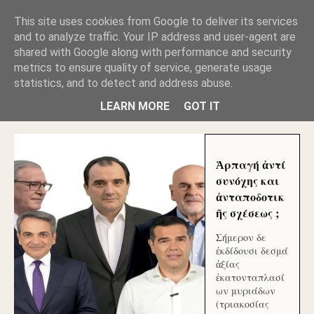
GLYFADAWEB: ΑΝΤΙ ΑΝΤΑΠΟΔΟΣΗΣ ΣΤΟΥΣ
This site uses cookies from Google to deliver its services
ΑΥΤΟΧΘΟΝΕΣ ΜΟΥ ΕΚΛΕΙΣΑΝ ΤΑ ΣΟΣΙΑΛ ΚΑΙ
and to analyze traffic. Your IP address and user-agent are
ΦΙΜΩΣΑΝ ΤΟ SITE. ΟΙ ΧΙΛΙΑΔΕΣ ΜΙΚΡΟΕΠΕΝΔΥΤΕΣ
ΕΠΕΝΔΥΣΑΤΕ ΓΙΑ ΛΕΗΛΑΣΙΑ ΚΑΙ ΕΓΚΛΗΜΑ ?
shared with Google along with performance and security
metrics to ensure quality of service, generate usage
statistics, and to detect and address abuse.
ΓΛΥΦΑΔΑ WEB |ΟΙ ΜΕΓΑΛΟΙ ΚΛΕΠΤΑΙ ΑΠΟ ΤΟ
ΜΙΚΡΟΝ ΑΠΑΓΟΥΣΙ
LEARN MORE
GOT IT
Ἁρπαγή ἀντί
συνόχης και
ἀνταποδοτικ
ῆς σχέσεως ;
Σήμερον δε
ἐκδίδουσι δεσμά
ἀξίας
ἑκατονταπλασί
ων μυριάδων
(τριακοσίας