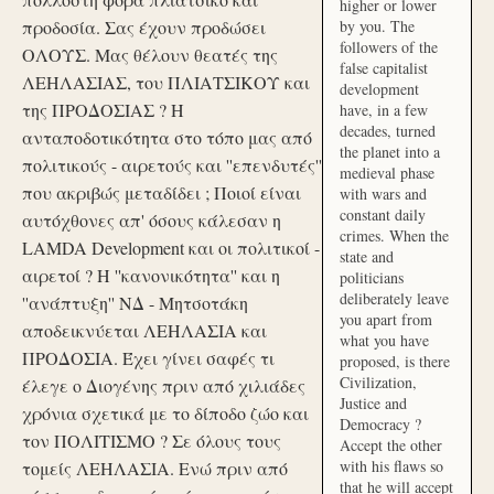
higher or lower
προδοσία. Σας έχουν προδώσει
by you. The
followers of the
ΟΛΟΥΣ. Μας θέλουν θεατές της
false capitalist
ΛΕΗΛΑΣΙΑΣ, του ΠΛΙΑΤΣΙΚΟΥ και
development
της ΠΡΟΔΟΣΙΑΣ ? Η
have, in a few
decades, turned
ανταποδοτικότητα στο τόπο μας από
the planet into a
πολιτικούς - αιρετούς και ''επενδυτές''
medieval phase
που ακριβώς μεταδίδει ; Ποιοί είναι
with wars and
constant daily
αυτόχθονες απ' όσους κάλεσαν η
crimes. When the
LAMDA Development και οι πολιτικοί -
state and
αιρετοί ? Η ''κανονικότητα'' και η
politicians
deliberately leave
''ανάπτυξη'' ΝΔ - Μητσοτάκη
you apart from
αποδεικνύεται ΛΕΗΛΑΣΙΑ και
what you have
ΠΡΟΔΟΣΙΑ. Έχει γίνει σαφές τι
proposed, is there
Civilization,
έλεγε ο Διογένης πριν από χιλιάδες
Justice and
χρόνια σχετικά με το δίποδο ζώο και
Democracy ?
τον ΠΟΛΙΤΙΣΜΟ ? Σε όλους τους
Accept the other
with his flaws so
τομείς ΛΕΗΛΑΣΙΑ. Ενώ πριν από
that he will accept