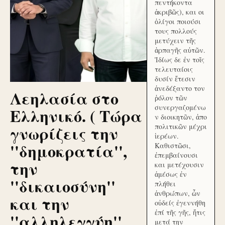
πεντήκοντα
ἀκριβῶς), και οι
ὀλίγοι ποιούσι
τους πολλούς
μετύχειν τῆς
ἁρπαγῆς αὐτῶν.
Ἰδίως δε ἐν τοῖς
τελευταίοις
δυσίν ἔτεσιν
ἀνεδέξαντο τον
Λεηλασία στο
ῥόλον τῶν
συνεργαζομένω
Ελληνικό. ( Τώρα
ν διοικητῶν, ἀπο
γνωρίζεις την
πολιτικῶν μέχρι
ἱερέων.
''δημοκρατία'',
Καθιστῶσι,
ἐπεμβαίνουσι
την
και μετέχουσιν
ἀμέσως ἐν
''δικαιοσύνη''
πλήθει
ἀνθρώπων, ὧν
και την
οὐδείς ἐγεννήθη
ἐπί τῆς γῆς, ἥτις
''αλληλεγγύη''
μετά την