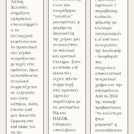
Λάτση.
ενων και
ληστειών )
Χιλιάδες
αναρίθμητα
παραβίασης
στηρίξατε
''γαλάζια''
κωδικών,
εμπράκτως
ρουσφέτια), η
φίμωσης με
επανειλημμέν
φερόμενη
κλείσιμο
α το
δικαιοσύνη
λογαριασμών
ολιγαρχικό
της χώρας μας
κ.ά από τους
κεφάλαιο και
συγκαλύπτει
συνεργάτες
το προσωπικό
το πολιτικό
της διαπλοκής
σας κέρδος
και κρατικό
- διαφθοράς
αγοράζοντας
έγκλημα. Στον
που
μετοχές είτε
αντίποδα επί
στοχεύουν
ομόλογα, όμως
δεκαετίες
αποκλειστικά
αυταπόδεικτα
είχαν πάντα
το κρατικό
συνολικά
συμμετοχή
χρήμα και την
συμμετέχεται
στις κρατικές
αδιαφάνεια.
σε λεηλασία
ληστείες
Από το 2014
και είστε
παράλληλα με
της τοπικής
κάπηλοι, διότι,
τα ρουσφέτια
προβοκάτσιας
έπειτα από
ΝΔ και
''τα καλύτερα
μια δεκαετία
ΠΑΣΟΚ,
ήταν
έμφαση στο
επίορκους
μπροστά'' η
real estate για
υπαλλήλους
αυταπόδεικτα
τα δις