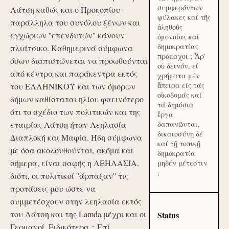
συμφερόντων
Λάτση καθώς και ο Προκοπίου -
φύλακες καί τῆς
παράλληλα του συνόλου ξένων και
ἀληθοῦς
εγχώριων ''επενδυτών'' κάνουν
ὁμονοίας καὶ
δημοκρατίας
πλιάτσικο. Καθημερινά σύμφωνα
πρόμαχοι ; Ἆρ'
όσων διαπιστώνεται να προωθούνται
οὐ δεινόν, εί
από κέντρα και παράκεντρα εκτός
χρήματα μέν
ἄπειρα είς τάς
του ΕΛΛΗΝΙΚΟΥ και των όμορων
οἰκοδομάς καί
δήμων καθίσταται ηλίου φαεινότερο
τά δημόσια
ότι το σχέδιο των πολιτικών και της
ἔργα
εταιρίας Λάτση ήταν Λεηλασία
δαπανῶνται,
δικαιοσύνῃ δέ
Διαπλοκή και Μαφία. Ήδη σύμφωνα
καί τῇ τοπικῇ
με όσα ακολουθούνται, ακόμα και
δημοκρατία
σήμερα, είναι σαφής η ΛΕΗΛΑΣΙΑ,
μηδέν μέτεστιν
;
διότι, οι πολιτικοί ''άρπαξαν'' τις
προτάσεις μου ώστε να
συμμετέσχουν στην λεηλασία εκτός
του Λάτση και της Lamda μέχρι και οι
Status
Γερμανοί. Ειδικότερα：Επί