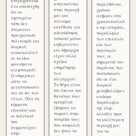
Ετεροχρονισμ
απαιτούνται
παρελθόντος
ένα απεδείχθη
στην περιοχή
χρόνου
ότι σε
μας και
ανήκουν στο
ληστεμένο
σύννομα
χρονοντούλαπ
τόπο δεν
κατέθεσα για
ο της ιστορίας,
στεριώνει
αδειοδότηση
παράλληλα
πραγματικός
τοπικού μέσου
των επιλογών
πολιτισμός και
κυβερνώντες
και των
διαρκώς
και δήμαρχοι
πολιτικών
ανακυκλώνετ
είχαν άλλα
τους, οι
αι το ίδιο
σχέδια
σημερινοί του
φαινόμενο
υπηρέτησης
παρόντος πως
κλεφτουριάς
των
πιστοποιούν
ξενόφερτων
ολιγαρχών.
ότι σε ένα
ώστε να
Το θέμα είναι
διαρκώς
μεγιστοποιούν
ότι έπειτα του
μεταβαλλόμεν
ται τα δις των
θανάτου τους
ο κόσμο
λίγων. Όλα τα
ορισμένοι
παράλληλα
κόμματα
ζήτησαν να
της ύλης
εξουσίας και
ταφούν στην
αλλάζει προς
οι πολιτικοί
πατρίδα τους
το καλύτερο η
που
που ασφαλώς
περιοχή μας
συμμετείχαν
δεν ήταν τα
για το
στην