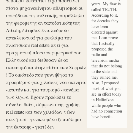
τέσσερις δεκαετίες είχα προτείνει
yours. My flaw is
πίστα μηχανοκίνητου αθλητισμού οι
called TRUTH.
επιτήδειοι της πολιτικής, παράλληλα
According to it,
for decades they
της φερόμενης ανταποδοτικότητας
have been
Λάτση, έστησαν ένα λυόμενο
directed against
αποκλειστικά για ρεκλάμα του
me. I can prove
that I actually
πλιάτσικου real estate αντί για
proposed the
πραγματική πίστα περιμετρικά του
radio and
Ελληνικού και διέθεσαν δέκα
television media
that do not belong
εκατομμύρια στην πίστα των Σερρών
to the state and
! Το οικόπεδο που γεννήθηκα το
they ruined me.
προορίζουν για χιλιάδες νέα ακίνητα
Also, I proposed
most of what you
-μπετόν και για τουρισμό - κονόμα
see in effect today
των λίγων. Έχουν προδώσει το
in Hellinikon
σύνολο, διότι, σύμφωνα της χρήσης
while people who
had no connection
real estate και των χιλιάδων νέων
have benefit.
ακινήτων - γενικευμένο ξεπούλημα
της έκτασης - γιατί δεν