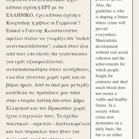
Also, the
κάποια σχέση η ΕΡΤ με το
guideline is who
ΕΛΛΗΝΙΚΟ, έχει κάποια σχέση ο
is shaping a future
Κουρτάκης η μήπως οι Γερμανοί ?
where crime will
prevail
Ειδικά ο Γιάννης Κωνσταντάτος
everywhere.
οφείλει πλέον να γνωρίζει ότι ''ουδείς
Materialistic
αναντικατάστατος'', ειδικά όταν όλα
development
without real social
από τους επενδυτές θα γινόντουσαν
cohesion and the
για εμάς εξασφαλίζοντας
achievements for
ανταποδοτικότητα στους αυτόχθονες,
which people
fought for
ενώ όλα γίνονται χωρίς εμάς και σε
centuries and shed
βάρος ημών. Από το δικό μου μετερίζι
much blood does
κατέθεσα τις προτάσεις μου τόσο
not ensure a
viable and healthy
στην εταιρία Λάτση όσο στον Δήμο
future. In a
Ελληνικού και τον Προκοπίου χωρίς
society where
ίχνος ενεργειών τους. Το σχέδιο
crime now
dominates on a
πολιτικών - αιρετών - διαπλεκομένων
daily basis, the
και των τσιρακίων τους ήταν για
bar is set either
πολλοστή φορά πλιάτσικο και