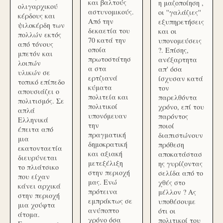
και βαλτούς
η μαζοποίηση ,
ολιγαρχικού
αστυνομικούς.
οι ''γαλάζιες''
κέρδους και
Από την
εξυπηρετήσεις
ψιλοκέρδη των
δεκαετία του
και οι
πολλών εκτός
70 κατά την
υπονομεύσεις
από τόνους
οποία
?. Επίσης,
μπετόν και
πρωτοστάτησ
ανέξαρτητα
λοιπών
α στα
απ' όσα
υλικών σε
ερτζιανά
ίσχυσαν κατά
τοπικό επίπεδο
κύματα
τον
απουσιάζει ο
πολιτεία και
παρελθόντα
πολιτισμός. Σε
πολιτικοί
χρόνο, επί του
απλά
υπονόμευαν
παρόντος
Ελληνικά
την
ποιοί
έπειτα από
πραγματική
διαπιστώνουν
μια
δημοκρατική
πρόθεση
εκατονταετία
και αξιακή
αποκατάστασ
διευρύνεται
μετεξέλιξη
ης γυρίζοντας
το πλιάτσικο
στην περιοχή
σελίδα από το
που είχαν
μας. Ενώ
χθές στο
κάνει αρχικά
πρότεινα
μέλλον ? Ας
στην περιοχή
εμπράκτως σε
υποθέσουμε
μια χούφτα
ανύποπτο
ότι οι
άτομα.
χρόνο όσα
πολιτικοί του