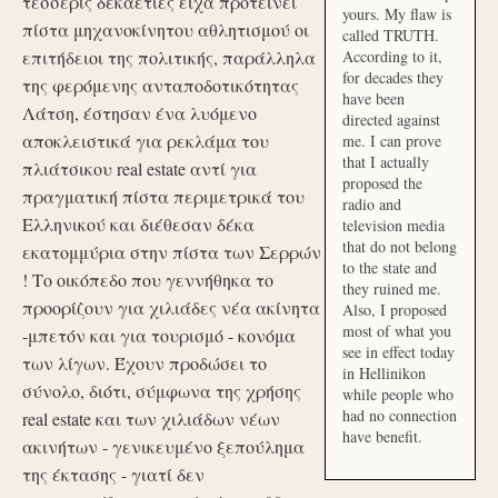
τέσσερις δεκαετίες είχα προτείνει
yours. My flaw is
πίστα μηχανοκίνητου αθλητισμού οι
called TRUTH.
επιτήδειοι της πολιτικής, παράλληλα
According to it,
for decades they
της φερόμενης ανταποδοτικότητας
have been
Λάτση, έστησαν ένα λυόμενο
directed against
αποκλειστικά για ρεκλάμα του
me. I can prove
that I actually
πλιάτσικου real estate αντί για
proposed the
πραγματική πίστα περιμετρικά του
radio and
Ελληνικού και διέθεσαν δέκα
television media
that do not belong
εκατομμύρια στην πίστα των Σερρών
to the state and
! Το οικόπεδο που γεννήθηκα το
they ruined me.
προορίζουν για χιλιάδες νέα ακίνητα
Also, I proposed
most of what you
-μπετόν και για τουρισμό - κονόμα
see in effect today
των λίγων. Έχουν προδώσει το
in Hellinikon
σύνολο, διότι, σύμφωνα της χρήσης
while people who
had no connection
real estate και των χιλιάδων νέων
have benefit.
ακινήτων - γενικευμένο ξεπούλημα
της έκτασης - γιατί δεν