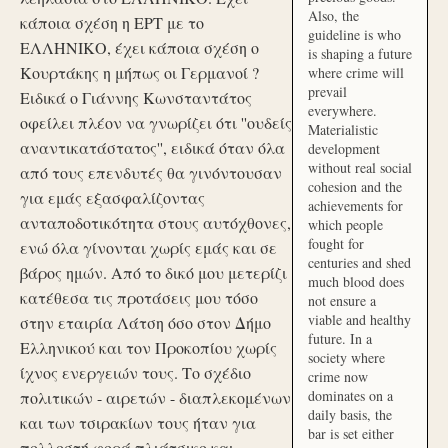
Also, the
κάποια σχέση η ΕΡΤ με το
guideline is who
ΕΛΛΗΝΙΚΟ, έχει κάποια σχέση ο
is shaping a future
Κουρτάκης η μήπως οι Γερμανοί ?
where crime will
prevail
Ειδικά ο Γιάννης Κωνσταντάτος
everywhere.
οφείλει πλέον να γνωρίζει ότι ''ουδείς
Materialistic
αναντικατάστατος'', ειδικά όταν όλα
development
without real social
από τους επενδυτές θα γινόντουσαν
cohesion and the
για εμάς εξασφαλίζοντας
achievements for
ανταποδοτικότητα στους αυτόχθονες,
which people
fought for
ενώ όλα γίνονται χωρίς εμάς και σε
centuries and shed
βάρος ημών. Από το δικό μου μετερίζι
much blood does
κατέθεσα τις προτάσεις μου τόσο
not ensure a
viable and healthy
στην εταιρία Λάτση όσο στον Δήμο
future. In a
Ελληνικού και τον Προκοπίου χωρίς
society where
ίχνος ενεργειών τους. Το σχέδιο
crime now
dominates on a
πολιτικών - αιρετών - διαπλεκομένων
daily basis, the
και των τσιρακίων τους ήταν για
bar is set either
πολλοστή φορά πλιάτσικο και