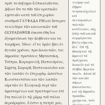
γνώμην καὶ
πρός το διήγημα ὃ ἐπικαλοῦνται.
ψῆφον
Δῆλον ὅτι το πᾶν τῶν κρατικῶν
τετρακισχιλίων
λῃστειῶν κατὰ τοῦ ἐπιχωρίου
καὶ
πεντακοσίων
σταθμοῦ ΓΛΥΦΑΔΑ FM καὶ ὕστερον
πολιτῶν
το κλεῖσμα τῶν κοινωνικῶν τοῦ
κατέλυσαν, οὐχ
GLYFADAWEB ἐσκοπεύθη ἵνα
ὑπέρ τοῦ κοινοῦ
ἐξαφανίσωσι την ἀλήθειαν και τα
συμφέροντος
βουλευόμενοι,
τεκμήρια. Ἰδίως· εἴ τις ὑμῶν ᾔδει ἐν
ἀλλ᾽ ἐπί τῇ
ἀγνοία χρόνου, προ δεκαετιῶν, τας
ἀδικίᾳ καὶ τῷ
δημοσίας προτάσεις Μητσοτάκη,
ἀφανεῖ τά
πράγματα
Τσίπρα, Καραμανλῆ, Παπανδρέου,
διοικεῖν καί τό
Σημίτη, Σαμαρᾶ, Παπανικολάου και
πλῆθος ἄκριτον
τῶν λοιπῶν ἐν ἐπιχωρίῳ, ὡσαύτως
ποιεῖν. Αὐτοί δέ
τῶν κοινῶν
Κωνσταντάτου και τῶν λοιπῶν
πόρων
αἱρετῶν ἐν Ἑλληνικῷ περί τῶν
ἀπολαύοντες
ὑφισταμένων καὶ πραττομένων ἐπί
καί τῷ δημοσίω
προσόδω
ἔτη πολλά ἐν τῷ χῶρῳ τοῦ πάλαι
χρώμενοι, τούς
ἀεροδρομίου, ὅ ἐστιν η πατρίς μου,
οἰκείους καὶ