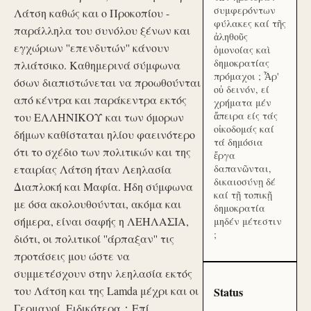
συμφερόντων
Λάτση καθώς και ο Προκοπίου -
φύλακες καί τῆς
παράλληλα του συνόλου ξένων και
ἀληθοῦς
εγχώριων ''επενδυτών'' κάνουν
ὁμονοίας καὶ
δημοκρατίας
πλιάτσικο. Καθημερινά σύμφωνα
πρόμαχοι ; Ἆρ'
όσων διαπιστώνεται να προωθούνται
οὐ δεινόν, εί
από κέντρα και παράκεντρα εκτός
χρήματα μέν
ἄπειρα είς τάς
του ΕΛΛΗΝΙΚΟΥ και των όμορων
οἰκοδομάς καί
δήμων καθίσταται ηλίου φαεινότερο
τά δημόσια
ότι το σχέδιο των πολιτικών και της
ἔργα
εταιρίας Λάτση ήταν Λεηλασία
δαπανῶνται,
δικαιοσύνῃ δέ
Διαπλοκή και Μαφία. Ήδη σύμφωνα
καί τῇ τοπικῇ
με όσα ακολουθούνται, ακόμα και
δημοκρατία
σήμερα, είναι σαφής η ΛΕΗΛΑΣΙΑ,
μηδέν μέτεστιν
;
διότι, οι πολιτικοί ''άρπαξαν'' τις
προτάσεις μου ώστε να
συμμετέσχουν στην λεηλασία εκτός
του Λάτση και της Lamda μέχρι και οι
Status
Γερμανοί. Ειδικότερα：Επί