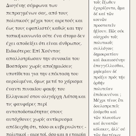
τοῖς ἔξωθεν
Διογένης σύμφωνα των
ἐχαρίζοντο, ἅμα
πεπραγμένων σας, από τους
δέ καί τῶν
κοινῶν
πολιτικούς μέχρι τους αιρετούς και
προστατεῖν
έως τους εφοπλιστές καθώς και την
ἠξίουν. Πῶς ούκ
τοπική κοινωνία ούτε ένα άτομο δεν
αἰσχρόν τοῖς
πολιτικοῖς
έχει αποδείξει ότι είναι άνθρωπος.
συλλόγοις
Ειδικότερα: Επί Χούντας
δημοκρατίαν
απαλλοτρίωσαν την συνοικία του
καὶ δικαιοσύνην
Βοσπόρου χωρίς αποζημιώσεις
ἐπαγγέλλεσθαι,
μηδεμίαν δέ
υποτίθεται για την επέκταση του
πράξιν πρός τήν
αερολιμένα, όμως μετά το χάρισμα
ὀρθήν
έναντι πινακίου φακής του
πολιτείαν
ἐπιδεικνύναι ;
Ελληνικού στον ολιγάρχη Λάτση και
Μέχρι τίνος ἔτι
τις φανφάρες περί
δουλοπρεπεῖς
ανταποδοτικότητας στους
ἐσόμεθα καὶ
τῶν πλουσίων
αυτόχθονες χωρίς αντίκρυσμα
καί δυνατῶν
απέδειχθη ότι, τόσο οι κυβερνώντες -
κόλακες, ἀλλ' ού
πολιτικοί - αιρετοί, όσο και η εταιρία
τῶν ἡμετέρων