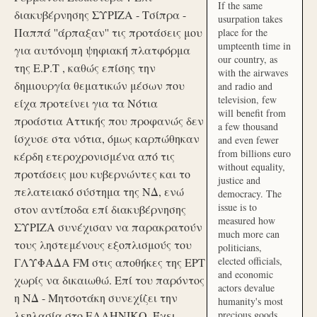
If the same
διακυβέρνησης ΣΥΡΙΖΑ - Τσίπρα -
usurpation takes
Παππά ''άρπαξαν'' τις προτάσεις μου
place for the
umpteenth time in
για αυτόνομη ψηφιακή πλατφόρμα
our country, as
της Ε.Ρ.Τ , καθώς επίσης την
with the airwaves
δημιουργία θεματικών μέσων που
and radio and
television, few
είχα προτείνει για τα Νότια
will benefit from
προάστια Αττικής που προφανώς δεν
a few thousand
ίσχυσε στα νότια, όμως καρπώθηκαν
and even fewer
from billions euro
κέρδη ετεροχρονισμένα από τις
without equality,
προτάσεις μου κυβερνώντες και το
justice and
πελατειακό σύστημα της ΝΔ, ενώ
democracy. The
issue is to
στον αντίποδα επί διακυβέρνησης
measured how
ΣΥΡΙΖΑ συνέχισαν να παρακρατούν
much more can
τους ληστεμένους εξοπλισμούς του
politicians,
elected officials,
ΓΛΥΦΑΔΑ FM στις αποθήκες της ΕΡΤ
and economic
χωρίς να δικαιωθώ. Επί του παρόντος
actors devalue
η ΝΔ - Μητσοτάκη συνεχίζει την
humanity's most
λεηλασία στο ΕΛΛΗΝΙΚΟ. Έχει
precious goods.