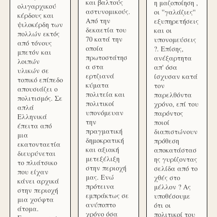
και βαλτούς
η μαζοποίηση ,
ολιγαρχικού
αστυνομικούς.
οι ''γαλάζιες''
κέρδους και
Από την
εξυπηρετήσεις
ψιλοκέρδη των
δεκαετία του
και οι
πολλών εκτός
70 κατά την
υπονομεύσεις
από τόνους
οποία
?. Επίσης,
μπετόν και
πρωτοστάτησ
ανέξαρτητα
λοιπών
α στα
απ' όσα
υλικών σε
ερτζιανά
ίσχυσαν κατά
τοπικό επίπεδο
κύματα
τον
απουσιάζει ο
πολιτεία και
παρελθόντα
πολιτισμός. Σε
πολιτικοί
χρόνο, επί του
απλά
υπονόμευαν
παρόντος
Ελληνικά
την
ποιοί
έπειτα από
πραγματική
διαπιστώνουν
μια
δημοκρατική
πρόθεση
εκατονταετία
και αξιακή
αποκατάστασ
διευρύνεται
μετεξέλιξη
ης γυρίζοντας
το πλιάτσικο
στην περιοχή
σελίδα από το
που είχαν
μας. Ενώ
χθές στο
κάνει αρχικά
πρότεινα
μέλλον ? Ας
στην περιοχή
εμπράκτως σε
υποθέσουμε
μια χούφτα
ανύποπτο
ότι οι
άτομα.
χρόνο όσα
πολιτικοί του