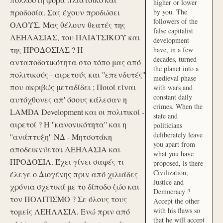
higher or lower
προδοσία. Σας έχουν προδώσει
by you. The
followers of the
ΟΛΟΥΣ. Μας θέλουν θεατές της
false capitalist
ΛΕΗΛΑΣΙΑΣ, του ΠΛΙΑΤΣΙΚΟΥ και
development
της ΠΡΟΔΟΣΙΑΣ ? Η
have, in a few
decades, turned
ανταποδοτικότητα στο τόπο μας από
the planet into a
πολιτικούς - αιρετούς και ''επενδυτές''
medieval phase
που ακριβώς μεταδίδει ; Ποιοί είναι
with wars and
constant daily
αυτόχθονες απ' όσους κάλεσαν η
crimes. When the
LAMDA Development και οι πολιτικοί -
state and
αιρετοί ? Η ''κανονικότητα'' και η
politicians
deliberately leave
''ανάπτυξη'' ΝΔ - Μητσοτάκη
you apart from
αποδεικνύεται ΛΕΗΛΑΣΙΑ και
what you have
ΠΡΟΔΟΣΙΑ. Έχει γίνει σαφές τι
proposed, is there
Civilization,
έλεγε ο Διογένης πριν από χιλιάδες
Justice and
χρόνια σχετικά με το δίποδο ζώο και
Democracy ?
τον ΠΟΛΙΤΙΣΜΟ ? Σε όλους τους
Accept the other
with his flaws so
τομείς ΛΕΗΛΑΣΙΑ. Ενώ πριν από
that he will accept