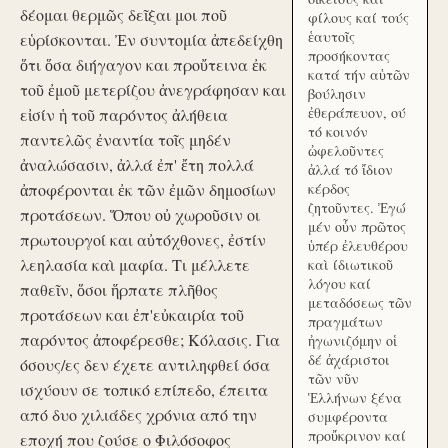
δέομαι θερμῶς δεῖξαι μοι ποῦ
φίλους καί τούς
ἑαυτοῖς
εὑρίσκονται. Ἐν συντομία ἀπεδείχθη
προσήκοντας
ὅτι ὅσα διήγαγον και προὔτεινα ἐκ
κατά τήν αὑτῶν
τοῦ ἐμοῦ μετερίζου ἀνεγράφησαν και
βούλησιν
ἐθεράπευον, ού
εἰσίν ἡ τοῦ παρόντος ἀλήθεια
τό κοινόν
παντελῶς ἐναντία τοῖς μηδέν
ὠφελοῦντες
ἀναλώσασιν, ἀλλά ἐπ' ἔτη πολλά
ἀλλά τό ἴδιον
ἀποφέρονται ἐκ τῶν ἐμῶν δημοσίων
κέρδος
ζητοῦντες. Ἐγώ
προτάσεων. Ὅπου οὐ χωροῦσιν οι
μέν οὖν πρῶτος
πρωτουργοί και αὐτόχθονες, ἐστίν
ὑπέρ ἐλευθέρου
λεηλασία καὶ μαφία. Τι μέλλετε
καὶ ίδιωτικοῦ
λόγου καί
παθεῖν, ὅσοι ἥρπατε πλῆθος
μεταδόσεως τῶν
προτάσεων και ἐπ'εὐκαιρία τοῦ
πραγμάτων
παρόντος ἀποφέρεσθε; Κόλασις. Για
ἠγωνιζόμην οἱ
δέ ἀχάριστοι
όσους/ες δεν έχετε αντιληφθεί όσα
τῶν νῦν
ισχύουν σε τοπικό επίπεδο, έπειτα
Ἑλλήνων ξένα
από δυο χιλιάδες χρόνια από την
συμφέροντα
προὔκρινον καί
εποχή που ζούσε ο Φιλόσοφος