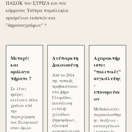
ΠΑΣΟΚ του ΣΥΡΙΖΑ και του
κόμματος Τσίπρα παράλληλα
ορισμένων εκδοτών και
''δημοσιογράφων'' ?
Μετοχές
Ανύπαρκτη
Αχαρακτήρ
και
Δικαιοσύνη
ιστες
ομόλογα
''πολιτικές''
Από το 2014
πήρατε ?
συγκάλυψης
της τοπικής
-
προβοκάτσιας
Σε λίγες
υπονομεύσε
στο Δήμο
ημέρες
Γλυφάδας,
ων
κλείνουν δέκα
(κατάλυση
χρόνια από
εντολής
Μεθοδολογίες
την
χιλιάδων
παρακολούθησ
παραχώρηση
ψηφοφόρων ,
ης, διώξεων -
του Ελληνικού
εξαγορά
κατασχέσεων
στον όμιλο
αντιπολιτευόμ
( κρατικών