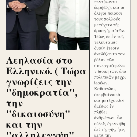
πεντήκοντα
ἀκριβῶς), και οι
ὀλίγοι ποιούσι
τους πολλούς
μετύχειν τῆς
ἁρπαγῆς αὐτῶν.
Ἰδίως δε ἐν τοῖς
τελευταίοις
δυσίν ἔτεσιν
ἀνεδέξαντο τον
Λεηλασία στο
ῥόλον τῶν
συνεργαζομένω
Ελληνικό. ( Τώρα
ν διοικητῶν, ἀπο
γνωρίζεις την
πολιτικῶν μέχρι
ἱερέων.
''δημοκρατία'',
Καθιστῶσι,
ἐπεμβαίνουσι
την
και μετέχουσιν
ἀμέσως ἐν
''δικαιοσύνη''
πλήθει
ἀνθρώπων, ὧν
και την
οὐδείς ἐγεννήθη
ἐπί τῆς γῆς, ἥτις
''αλληλεγγύη''
μετά την