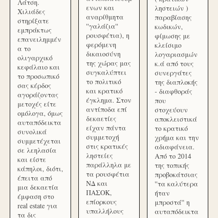
Λάτση.
ενων και
ληστειών )
Χιλιάδες
αναρίθμητα
παραβίασης
στηρίξατε
''γαλάζια''
κωδικών,
εμπράκτως
ρουσφέτια), η
φίμωσης με
επανειλημμέν
φερόμενη
κλείσιμο
α το
δικαιοσύνη
λογαριασμών
ολιγαρχικό
της χώρας μας
κ.ά από τους
κεφάλαιο και
συγκαλύπτει
συνεργάτες
το προσωπικό
το πολιτικό
της διαπλοκής
σας κέρδος
και κρατικό
- διαφθοράς
αγοράζοντας
έγκλημα. Στον
που
μετοχές είτε
αντίποδα επί
στοχεύουν
ομόλογα, όμως
δεκαετίες
αποκλειστικά
αυταπόδεικτα
είχαν πάντα
το κρατικό
συνολικά
συμμετοχή
χρήμα και την
συμμετέχεται
στις κρατικές
αδιαφάνεια.
σε λεηλασία
ληστείες
Από το 2014
και είστε
παράλληλα με
της τοπικής
κάπηλοι, διότι,
τα ρουσφέτια
προβοκάτσιας
έπειτα από
ΝΔ και
''τα καλύτερα
μια δεκαετία
ΠΑΣΟΚ,
ήταν
έμφαση στο
επίορκους
μπροστά'' η
real estate για
υπαλλήλους
αυταπόδεικτα
τα δις