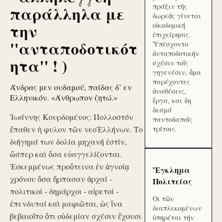
πράξιν τῆς
παράλληλα με
δωρεᾶς γίνεται
την
οἰκοδομική
ἐπιχείρησις.
''ανταποδοτικότ
Ὑπέσχοντο
ἀνταποδοτικήν
ητα'' ! )
σχέσιν τοῖς
γηγενέσιν, ἅμα
παρέχοντες
Άνδρας μεν ουδαμού, παίδας δ’ εν
ἀναθέσεις,
Ελληνικόν. «Άνθρωπον ζητώ.»
ἔργα, και δη
δεσμά
Ἰωάννης Κουρδομένος: Πολλοστόν
παντοδαποῖς
ἔπαθεν ἡ φυλον τῶν νεοἙλλήνων. Το
τρίτοις.
διήγημά των δολία μηχανή ἐστίν,
ὥσπερ καὶ ὅσα εὐαγγελίζονται.
Ἐσκεμμένως προὔτεινα ἐν ἀγνοίᾳ
Ἔγκλημα
χρόνου ὅσα ἥρπασαν ἀρχαί -
Πολιτείας
πολιτικοί - δημάρχοι - αἱρετοί -
Οι τῶν
ἐπενδυταί καὶ μαφιῶται, ὡς ἵνα
διαπλεκομένων
βεβαιοῖτο ὅτι οὐδεμίαν σχέσιν ἔχουσι
ὑπηρέται τήν