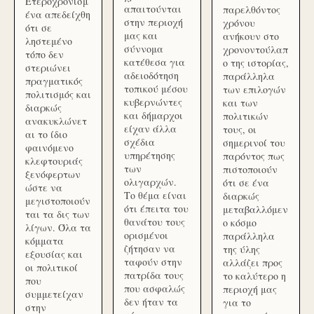
Ετεροχρονισμ
απαιτούνται
παρελθόντος
ένα απεδείχθη
στην περιοχή
χρόνου
ότι σε
μας και
ανήκουν στο
ληστεμένο
σύννομα
χρονοντούλαπ
τόπο δεν
κατέθεσα για
ο της ιστορίας,
στεριώνει
αδειοδότηση
παράλληλα
πραγματικός
τοπικού μέσου
των επιλογών
πολιτισμός και
κυβερνώντες
και των
διαρκώς
και δήμαρχοι
πολιτικών
ανακυκλώνετ
είχαν άλλα
τους, οι
αι το ίδιο
σχέδια
σημερινοί του
φαινόμενο
υπηρέτησης
παρόντος πως
κλεφτουριάς
των
πιστοποιούν
ξενόφερτων
ολιγαρχών.
ότι σε ένα
ώστε να
Το θέμα είναι
διαρκώς
μεγιστοποιούν
ότι έπειτα του
μεταβαλλόμεν
ται τα δις των
θανάτου τους
ο κόσμο
λίγων. Όλα τα
ορισμένοι
παράλληλα
κόμματα
ζήτησαν να
της ύλης
εξουσίας και
ταφούν στην
αλλάζει προς
οι πολιτικοί
πατρίδα τους
το καλύτερο η
που
που ασφαλώς
περιοχή μας
συμμετείχαν
δεν ήταν τα
για το
στην