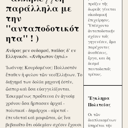
πράξιν τῆς
παράλληλα με
δωρεᾶς γίνεται
την
οἰκοδομική
ἐπιχείρησις.
''ανταποδοτικότ
Ὑπέσχοντο
ἀνταποδοτικήν
ητα'' ! )
σχέσιν τοῖς
γηγενέσιν, ἅμα
παρέχοντες
Άνδρας μεν ουδαμού, παίδας δ’ εν
ἀναθέσεις,
Ελληνικόν. «Άνθρωπον ζητώ.»
ἔργα, και δη
δεσμά
Ἰωάννης Κουρδομένος: Πολλοστόν
παντοδαποῖς
ἔπαθεν ἡ φυλον τῶν νεοἙλλήνων. Το
τρίτοις.
διήγημά των δολία μηχανή ἐστίν,
ὥσπερ καὶ ὅσα εὐαγγελίζονται.
Ἐσκεμμένως προὔτεινα ἐν ἀγνοίᾳ
Ἔγκλημα
χρόνου ὅσα ἥρπασαν ἀρχαί -
Πολιτείας
πολιτικοί - δημάρχοι - αἱρετοί -
Οι τῶν
ἐπενδυταί καὶ μαφιῶται, ὡς ἵνα
διαπλεκομένων
βεβαιοῖτο ὅτι οὐδεμίαν σχέσιν ἔχουσι
ὑπηρέται τήν