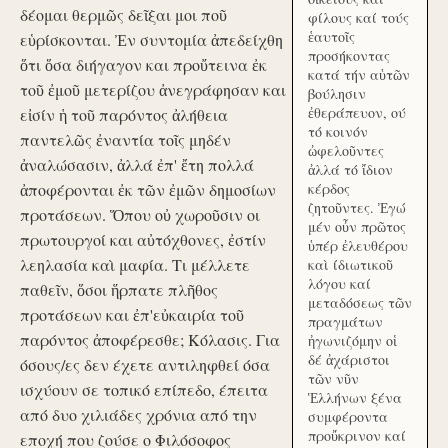
δέομαι θερμῶς δεῖξαι μοι ποῦ
φίλους καί τούς
ἑαυτοῖς
εὑρίσκονται. Ἐν συντομία ἀπεδείχθη
προσήκοντας
ὅτι ὅσα διήγαγον και προὔτεινα ἐκ
κατά τήν αὑτῶν
τοῦ ἐμοῦ μετερίζου ἀνεγράφησαν και
βούλησιν
ἐθεράπευον, ού
εἰσίν ἡ τοῦ παρόντος ἀλήθεια
τό κοινόν
παντελῶς ἐναντία τοῖς μηδέν
ὠφελοῦντες
ἀναλώσασιν, ἀλλά ἐπ' ἔτη πολλά
ἀλλά τό ἴδιον
ἀποφέρονται ἐκ τῶν ἐμῶν δημοσίων
κέρδος
ζητοῦντες. Ἐγώ
προτάσεων. Ὅπου οὐ χωροῦσιν οι
μέν οὖν πρῶτος
πρωτουργοί και αὐτόχθονες, ἐστίν
ὑπέρ ἐλευθέρου
λεηλασία καὶ μαφία. Τι μέλλετε
καὶ ίδιωτικοῦ
λόγου καί
παθεῖν, ὅσοι ἥρπατε πλῆθος
μεταδόσεως τῶν
προτάσεων και ἐπ'εὐκαιρία τοῦ
πραγμάτων
παρόντος ἀποφέρεσθε; Κόλασις. Για
ἠγωνιζόμην οἱ
δέ ἀχάριστοι
όσους/ες δεν έχετε αντιληφθεί όσα
τῶν νῦν
ισχύουν σε τοπικό επίπεδο, έπειτα
Ἑλλήνων ξένα
από δυο χιλιάδες χρόνια από την
συμφέροντα
προὔκρινον καί
εποχή που ζούσε ο Φιλόσοφος