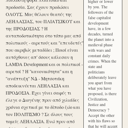
higher or lower
προδοσία. Σας έχουν προδώσει
by you. The
followers of the
ΟΛΟΥΣ. Μας θέλουν θεατές της
false capitalist
ΛΕΗΛΑΣΙΑΣ, του ΠΛΙΑΤΣΙΚΟΥ και
development
της ΠΡΟΔΟΣΙΑΣ ? Η
have, in a few
decades, turned
ανταποδοτικότητα στο τόπο μας από
the planet into a
πολιτικούς - αιρετούς και ''επενδυτές''
medieval phase
που ακριβώς μεταδίδει ; Ποιοί είναι
with wars and
constant daily
αυτόχθονες απ' όσους κάλεσαν η
crimes. When the
LAMDA Development και οι πολιτικοί -
state and
αιρετοί ? Η ''κανονικότητα'' και η
politicians
deliberately leave
''ανάπτυξη'' ΝΔ - Μητσοτάκη
you apart from
αποδεικνύεται ΛΕΗΛΑΣΙΑ και
what you have
ΠΡΟΔΟΣΙΑ. Έχει γίνει σαφές τι
proposed, is there
Civilization,
έλεγε ο Διογένης πριν από χιλιάδες
Justice and
χρόνια σχετικά με το δίποδο ζώο και
Democracy ?
τον ΠΟΛΙΤΙΣΜΟ ? Σε όλους τους
Accept the other
with his flaws so
τομείς ΛΕΗΛΑΣΙΑ. Ενώ πριν από
that he will accept