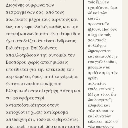
τοῖς ἔξωθεν
Διογένης σύμφωνα των
ἐχαρίζοντο, ἅμα
πεπραγμένων σας, από τους
δέ καί τῶν
κοινῶν
πολιτικούς μέχρι τους αιρετούς και
προστατεῖν
έως τους εφοπλιστές καθώς και την
ἠξίουν. Πῶς ούκ
τοπική κοινωνία ούτε ένα άτομο δεν
αἰσχρόν τοῖς
πολιτικοῖς
έχει αποδείξει ότι είναι άνθρωπος.
συλλόγοις
Ειδικότερα: Επί Χούντας
δημοκρατίαν
απαλλοτρίωσαν την συνοικία του
καὶ δικαιοσύνην
Βοσπόρου χωρίς αποζημιώσεις
ἐπαγγέλλεσθαι,
μηδεμίαν δέ
υποτίθεται για την επέκταση του
πράξιν πρός τήν
αερολιμένα, όμως μετά το χάρισμα
ὀρθήν
έναντι πινακίου φακής του
πολιτείαν
ἐπιδεικνύναι ;
Ελληνικού στον ολιγάρχη Λάτση και
Μέχρι τίνος ἔτι
τις φανφάρες περί
δουλοπρεπεῖς
ανταποδοτικότητας στους
ἐσόμεθα καὶ
τῶν πλουσίων
αυτόχθονες χωρίς αντίκρυσμα
καί δυνατῶν
απέδειχθη ότι, τόσο οι κυβερνώντες -
κόλακες, ἀλλ' ού
πολιτικοί - αιρετοί, όσο και η εταιρία
τῶν ἡμετέρων