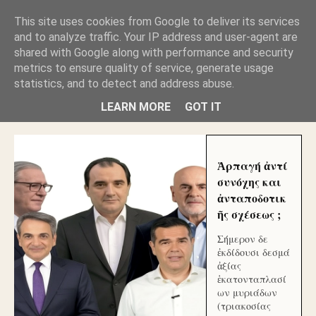
GLYFADAWEB: ΑΝΤΙ ΑΝΤΑΠΟΔΟΣΗΣ ΣΤΟΥΣ
This site uses cookies from Google to deliver its services
ΑΥΤΟΧΘΟΝΕΣ ΜΟΥ ΕΚΛΕΙΣΑΝ ΤΑ ΣΟΣΙΑΛ ΚΑΙ
and to analyze traffic. Your IP address and user-agent are
ΦΙΜΩΣΑΝ ΤΟ SITE. ΟΙ ΧΙΛΙΑΔΕΣ ΜΙΚΡΟΕΠΕΝΔΥΤΕΣ
ΕΠΕΝΔΥΣΑΤΕ ΓΙΑ ΛΕΗΛΑΣΙΑ ΚΑΙ ΕΓΚΛΗΜΑ ?
shared with Google along with performance and security
metrics to ensure quality of service, generate usage
statistics, and to detect and address abuse.
ΓΛΥΦΑΔΑ WEB |ΟΙ ΜΕΓΑΛΟΙ ΚΛΕΠΤΑΙ ΑΠΟ ΤΟ
ΜΙΚΡΟΝ ΑΠΑΓΟΥΣΙ
LEARN MORE
GOT IT
Ἁρπαγή ἀντί
συνόχης και
ἀνταποδοτικ
ῆς σχέσεως ;
Σήμερον δε
ἐκδίδουσι δεσμά
ἀξίας
ἑκατονταπλασί
ων μυριάδων
(τριακοσίας