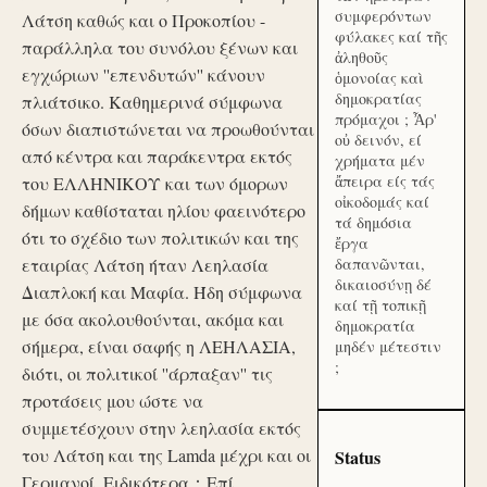
συμφερόντων
Λάτση καθώς και ο Προκοπίου -
φύλακες καί τῆς
παράλληλα του συνόλου ξένων και
ἀληθοῦς
εγχώριων ''επενδυτών'' κάνουν
ὁμονοίας καὶ
δημοκρατίας
πλιάτσικο. Καθημερινά σύμφωνα
πρόμαχοι ; Ἆρ'
όσων διαπιστώνεται να προωθούνται
οὐ δεινόν, εί
από κέντρα και παράκεντρα εκτός
χρήματα μέν
ἄπειρα είς τάς
του ΕΛΛΗΝΙΚΟΥ και των όμορων
οἰκοδομάς καί
δήμων καθίσταται ηλίου φαεινότερο
τά δημόσια
ότι το σχέδιο των πολιτικών και της
ἔργα
εταιρίας Λάτση ήταν Λεηλασία
δαπανῶνται,
δικαιοσύνῃ δέ
Διαπλοκή και Μαφία. Ήδη σύμφωνα
καί τῇ τοπικῇ
με όσα ακολουθούνται, ακόμα και
δημοκρατία
σήμερα, είναι σαφής η ΛΕΗΛΑΣΙΑ,
μηδέν μέτεστιν
;
διότι, οι πολιτικοί ''άρπαξαν'' τις
προτάσεις μου ώστε να
συμμετέσχουν στην λεηλασία εκτός
του Λάτση και της Lamda μέχρι και οι
Status
Γερμανοί. Ειδικότερα：Επί