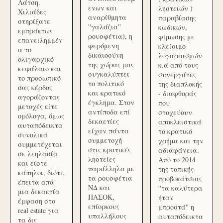
Λάτση.
ενων και
ληστειών )
Χιλιάδες
αναρίθμητα
παραβίασης
στηρίξατε
''γαλάζια''
κωδικών,
εμπράκτως
ρουσφέτια), η
φίμωσης με
επανειλημμέν
φερόμενη
κλείσιμο
α το
δικαιοσύνη
λογαριασμών
ολιγαρχικό
της χώρας μας
κ.ά από τους
κεφάλαιο και
συγκαλύπτει
συνεργάτες
το προσωπικό
το πολιτικό
της διαπλοκής
σας κέρδος
και κρατικό
- διαφθοράς
αγοράζοντας
έγκλημα. Στον
που
μετοχές είτε
αντίποδα επί
στοχεύουν
ομόλογα, όμως
δεκαετίες
αποκλειστικά
αυταπόδεικτα
είχαν πάντα
το κρατικό
συνολικά
συμμετοχή
χρήμα και την
συμμετέχεται
στις κρατικές
αδιαφάνεια.
σε λεηλασία
ληστείες
Από το 2014
και είστε
παράλληλα με
της τοπικής
κάπηλοι, διότι,
τα ρουσφέτια
προβοκάτσιας
έπειτα από
ΝΔ και
''τα καλύτερα
μια δεκαετία
ΠΑΣΟΚ,
ήταν
έμφαση στο
επίορκους
μπροστά'' η
real estate για
υπαλλήλους
αυταπόδεικτα
τα δις