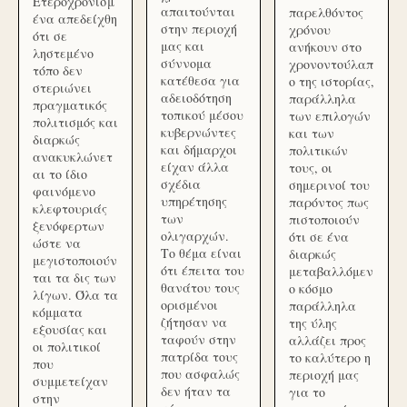
Ετεροχρονισμ
απαιτούνται
παρελθόντος
ένα απεδείχθη
στην περιοχή
χρόνου
ότι σε
μας και
ανήκουν στο
ληστεμένο
σύννομα
χρονοντούλαπ
τόπο δεν
κατέθεσα για
ο της ιστορίας,
στεριώνει
αδειοδότηση
παράλληλα
πραγματικός
τοπικού μέσου
των επιλογών
πολιτισμός και
κυβερνώντες
και των
διαρκώς
και δήμαρχοι
πολιτικών
ανακυκλώνετ
είχαν άλλα
τους, οι
αι το ίδιο
σχέδια
σημερινοί του
φαινόμενο
υπηρέτησης
παρόντος πως
κλεφτουριάς
των
πιστοποιούν
ξενόφερτων
ολιγαρχών.
ότι σε ένα
ώστε να
Το θέμα είναι
διαρκώς
μεγιστοποιούν
ότι έπειτα του
μεταβαλλόμεν
ται τα δις των
θανάτου τους
ο κόσμο
λίγων. Όλα τα
ορισμένοι
παράλληλα
κόμματα
ζήτησαν να
της ύλης
εξουσίας και
ταφούν στην
αλλάζει προς
οι πολιτικοί
πατρίδα τους
το καλύτερο η
που
που ασφαλώς
περιοχή μας
συμμετείχαν
δεν ήταν τα
για το
στην