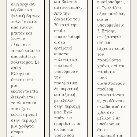
και βαλτούς
η μαζοποίηση ,
ολιγαρχικού
αστυνομικούς.
οι ''γαλάζιες''
κέρδους και
Από την
εξυπηρετήσεις
ψιλοκέρδη των
δεκαετία του
και οι
πολλών εκτός
70 κατά την
υπονομεύσεις
από τόνους
οποία
?. Επίσης,
μπετόν και
πρωτοστάτησ
ανέξαρτητα
λοιπών
α στα
απ' όσα
υλικών σε
ερτζιανά
ίσχυσαν κατά
τοπικό επίπεδο
κύματα
τον
απουσιάζει ο
πολιτεία και
παρελθόντα
πολιτισμός. Σε
πολιτικοί
χρόνο, επί του
απλά
υπονόμευαν
παρόντος
Ελληνικά
την
ποιοί
έπειτα από
πραγματική
διαπιστώνουν
μια
δημοκρατική
πρόθεση
εκατονταετία
και αξιακή
αποκατάστασ
διευρύνεται
μετεξέλιξη
ης γυρίζοντας
το πλιάτσικο
στην περιοχή
σελίδα από το
που είχαν
μας. Ενώ
χθές στο
κάνει αρχικά
πρότεινα
μέλλον ? Ας
στην περιοχή
εμπράκτως σε
υποθέσουμε
μια χούφτα
ανύποπτο
ότι οι
άτομα.
χρόνο όσα
πολιτικοί του