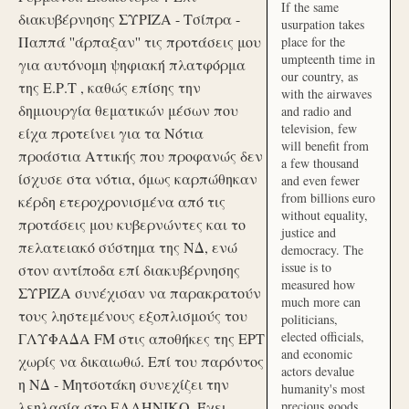
If the same
διακυβέρνησης ΣΥΡΙΖΑ - Τσίπρα -
usurpation takes
Παππά ''άρπαξαν'' τις προτάσεις μου
place for the
umpteenth time in
για αυτόνομη ψηφιακή πλατφόρμα
our country, as
της Ε.Ρ.Τ , καθώς επίσης την
with the airwaves
δημιουργία θεματικών μέσων που
and radio and
television, few
είχα προτείνει για τα Νότια
will benefit from
προάστια Αττικής που προφανώς δεν
a few thousand
ίσχυσε στα νότια, όμως καρπώθηκαν
and even fewer
from billions euro
κέρδη ετεροχρονισμένα από τις
without equality,
προτάσεις μου κυβερνώντες και το
justice and
πελατειακό σύστημα της ΝΔ, ενώ
democracy. The
issue is to
στον αντίποδα επί διακυβέρνησης
measured how
ΣΥΡΙΖΑ συνέχισαν να παρακρατούν
much more can
τους ληστεμένους εξοπλισμούς του
politicians,
elected officials,
ΓΛΥΦΑΔΑ FM στις αποθήκες της ΕΡΤ
and economic
χωρίς να δικαιωθώ. Επί του παρόντος
actors devalue
η ΝΔ - Μητσοτάκη συνεχίζει την
humanity's most
λεηλασία στο ΕΛΛΗΝΙΚΟ. Έχει
precious goods.