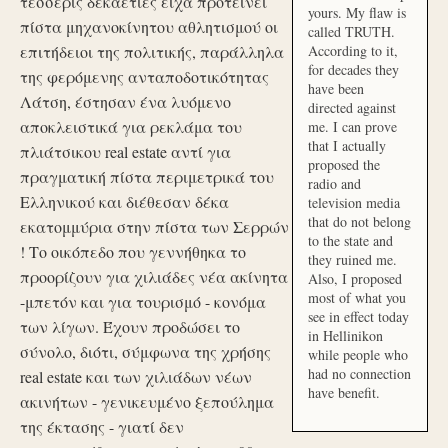
τέσσερις δεκαετίες είχα προτείνει
yours. My flaw is
πίστα μηχανοκίνητου αθλητισμού οι
called TRUTH.
επιτήδειοι της πολιτικής, παράλληλα
According to it,
for decades they
της φερόμενης ανταποδοτικότητας
have been
Λάτση, έστησαν ένα λυόμενο
directed against
αποκλειστικά για ρεκλάμα του
me. I can prove
that I actually
πλιάτσικου real estate αντί για
proposed the
πραγματική πίστα περιμετρικά του
radio and
Ελληνικού και διέθεσαν δέκα
television media
that do not belong
εκατομμύρια στην πίστα των Σερρών
to the state and
! Το οικόπεδο που γεννήθηκα το
they ruined me.
προορίζουν για χιλιάδες νέα ακίνητα
Also, I proposed
most of what you
-μπετόν και για τουρισμό - κονόμα
see in effect today
των λίγων. Έχουν προδώσει το
in Hellinikon
σύνολο, διότι, σύμφωνα της χρήσης
while people who
had no connection
real estate και των χιλιάδων νέων
have benefit.
ακινήτων - γενικευμένο ξεπούλημα
της έκτασης - γιατί δεν