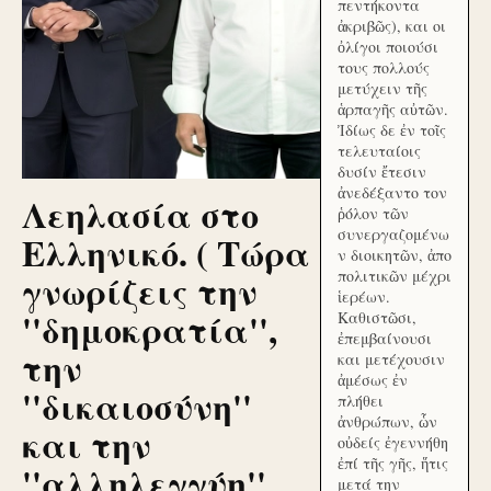
πεντήκοντα
ἀκριβῶς), και οι
ὀλίγοι ποιούσι
τους πολλούς
μετύχειν τῆς
ἁρπαγῆς αὐτῶν.
Ἰδίως δε ἐν τοῖς
τελευταίοις
δυσίν ἔτεσιν
ἀνεδέξαντο τον
Λεηλασία στο
ῥόλον τῶν
συνεργαζομένω
Ελληνικό. ( Τώρα
ν διοικητῶν, ἀπο
γνωρίζεις την
πολιτικῶν μέχρι
ἱερέων.
''δημοκρατία'',
Καθιστῶσι,
ἐπεμβαίνουσι
την
και μετέχουσιν
ἀμέσως ἐν
''δικαιοσύνη''
πλήθει
ἀνθρώπων, ὧν
και την
οὐδείς ἐγεννήθη
ἐπί τῆς γῆς, ἥτις
''αλληλεγγύη''
μετά την