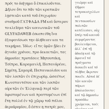
γνώμην καὶ
πρός το διήγημα ὃ ἐπικαλοῦνται.
ψῆφον
Δῆλον ὅτι το πᾶν τῶν κρατικῶν
τετρακισχιλίων
λῃστειῶν κατὰ τοῦ ἐπιχωρίου
καὶ
πεντακοσίων
σταθμοῦ ΓΛΥΦΑΔΑ FM καὶ ὕστερον
πολιτῶν
το κλεῖσμα τῶν κοινωνικῶν τοῦ
κατέλυσαν, οὐχ
GLYFADAWEB ἐσκοπεύθη ἵνα
ὑπέρ τοῦ κοινοῦ
ἐξαφανίσωσι την ἀλήθειαν και τα
συμφέροντος
βουλευόμενοι,
τεκμήρια. Ἰδίως· εἴ τις ὑμῶν ᾔδει ἐν
ἀλλ᾽ ἐπί τῇ
ἀγνοία χρόνου, προ δεκαετιῶν, τας
ἀδικίᾳ καὶ τῷ
δημοσίας προτάσεις Μητσοτάκη,
ἀφανεῖ τά
πράγματα
Τσίπρα, Καραμανλῆ, Παπανδρέου,
διοικεῖν καί τό
Σημίτη, Σαμαρᾶ, Παπανικολάου και
πλῆθος ἄκριτον
τῶν λοιπῶν ἐν ἐπιχωρίῳ, ὡσαύτως
ποιεῖν. Αὐτοί δέ
τῶν κοινῶν
Κωνσταντάτου και τῶν λοιπῶν
πόρων
αἱρετῶν ἐν Ἑλληνικῷ περί τῶν
ἀπολαύοντες
ὑφισταμένων καὶ πραττομένων ἐπί
καί τῷ δημοσίω
προσόδω
ἔτη πολλά ἐν τῷ χῶρῳ τοῦ πάλαι
χρώμενοι, τούς
ἀεροδρομίου, ὅ ἐστιν η πατρίς μου,
οἰκείους καὶ