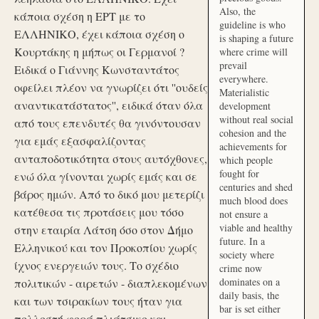
Also, the
κάποια σχέση η ΕΡΤ με το
guideline is who
ΕΛΛΗΝΙΚΟ, έχει κάποια σχέση ο
is shaping a future
Κουρτάκης η μήπως οι Γερμανοί ?
where crime will
prevail
Ειδικά ο Γιάννης Κωνσταντάτος
everywhere.
οφείλει πλέον να γνωρίζει ότι ''ουδείς
Materialistic
αναντικατάστατος'', ειδικά όταν όλα
development
without real social
από τους επενδυτές θα γινόντουσαν
cohesion and the
για εμάς εξασφαλίζοντας
achievements for
ανταποδοτικότητα στους αυτόχθονες,
which people
fought for
ενώ όλα γίνονται χωρίς εμάς και σε
centuries and shed
βάρος ημών. Από το δικό μου μετερίζι
much blood does
κατέθεσα τις προτάσεις μου τόσο
not ensure a
viable and healthy
στην εταιρία Λάτση όσο στον Δήμο
future. In a
Ελληνικού και τον Προκοπίου χωρίς
society where
ίχνος ενεργειών τους. Το σχέδιο
crime now
dominates on a
πολιτικών - αιρετών - διαπλεκομένων
daily basis, the
και των τσιρακίων τους ήταν για
bar is set either
πολλοστή φορά πλιάτσικο και