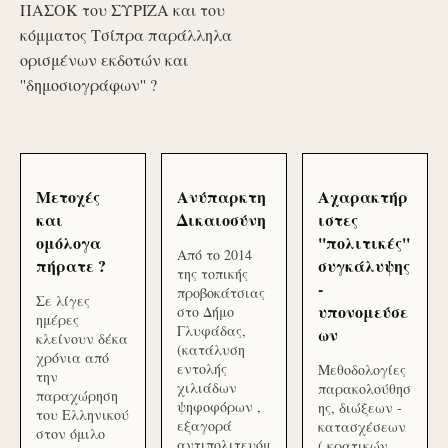
ΠΑΣΟΚ του ΣΥΡΙΖΑ και του
κόμματος Τσίπρα παράλληλα
ορισμένων εκδοτών και
''δημοσιογράφων'' ?
Μετοχές
Ανύπαρκτη
Αχαρακτήρ
και
Δικαιοσύνη
ιστες
ομόλογα
''πολιτικές''
Από το 2014
πήρατε ?
συγκάλυψης
της τοπικής
-
προβοκάτσιας
Σε λίγες
υπονομεύσε
στο Δήμο
ημέρες
Γλυφάδας,
ων
κλείνουν δέκα
(κατάλυση
χρόνια από
εντολής
Μεθοδολογίες
την
χιλιάδων
παρακολούθησ
παραχώρηση
ψηφοφόρων ,
ης, διώξεων -
του Ελληνικού
εξαγορά
κατασχέσεων
στον όμιλο
αντιπολιτευόμ
( κρατικών