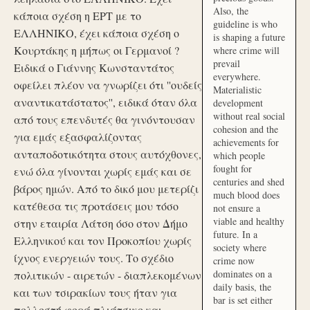
Also, the
κάποια σχέση η ΕΡΤ με το
guideline is who
ΕΛΛΗΝΙΚΟ, έχει κάποια σχέση ο
is shaping a future
Κουρτάκης η μήπως οι Γερμανοί ?
where crime will
prevail
Ειδικά ο Γιάννης Κωνσταντάτος
everywhere.
οφείλει πλέον να γνωρίζει ότι ''ουδείς
Materialistic
αναντικατάστατος'', ειδικά όταν όλα
development
without real social
από τους επενδυτές θα γινόντουσαν
cohesion and the
για εμάς εξασφαλίζοντας
achievements for
ανταποδοτικότητα στους αυτόχθονες,
which people
fought for
ενώ όλα γίνονται χωρίς εμάς και σε
centuries and shed
βάρος ημών. Από το δικό μου μετερίζι
much blood does
κατέθεσα τις προτάσεις μου τόσο
not ensure a
viable and healthy
στην εταιρία Λάτση όσο στον Δήμο
future. In a
Ελληνικού και τον Προκοπίου χωρίς
society where
ίχνος ενεργειών τους. Το σχέδιο
crime now
dominates on a
πολιτικών - αιρετών - διαπλεκομένων
daily basis, the
και των τσιρακίων τους ήταν για
bar is set either
πολλοστή φορά πλιάτσικο και