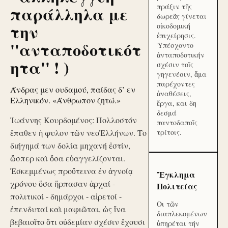
πράξιν τῆς
παράλληλα με
δωρεᾶς γίνεται
την
οἰκοδομική
ἐπιχείρησις.
''ανταποδοτικότ
Ὑπέσχοντο
ἀνταποδοτικήν
ητα'' ! )
σχέσιν τοῖς
γηγενέσιν, ἅμα
παρέχοντες
Άνδρας μεν ουδαμού, παίδας δ’ εν
ἀναθέσεις,
Ελληνικόν. «Άνθρωπον ζητώ.»
ἔργα, και δη
δεσμά
Ἰωάννης Κουρδομένος: Πολλοστόν
παντοδαποῖς
ἔπαθεν ἡ φυλον τῶν νεοἙλλήνων. Το
τρίτοις.
διήγημά των δολία μηχανή ἐστίν,
ὥσπερ καὶ ὅσα εὐαγγελίζονται.
Ἐσκεμμένως προὔτεινα ἐν ἀγνοίᾳ
Ἔγκλημα
χρόνου ὅσα ἥρπασαν ἀρχαί -
Πολιτείας
πολιτικοί - δημάρχοι - αἱρετοί -
Οι τῶν
ἐπενδυταί καὶ μαφιῶται, ὡς ἵνα
διαπλεκομένων
βεβαιοῖτο ὅτι οὐδεμίαν σχέσιν ἔχουσι
ὑπηρέται τήν