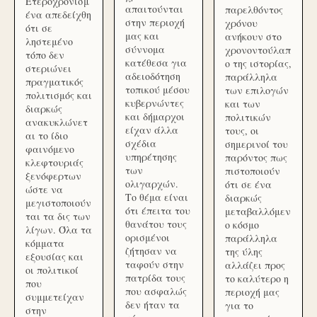
Ετεροχρονισμ
απαιτούνται
παρελθόντος
ένα απεδείχθη
στην περιοχή
χρόνου
ότι σε
μας και
ανήκουν στο
ληστεμένο
σύννομα
χρονοντούλαπ
τόπο δεν
κατέθεσα για
ο της ιστορίας,
στεριώνει
αδειοδότηση
παράλληλα
πραγματικός
τοπικού μέσου
των επιλογών
πολιτισμός και
κυβερνώντες
και των
διαρκώς
και δήμαρχοι
πολιτικών
ανακυκλώνετ
είχαν άλλα
τους, οι
αι το ίδιο
σχέδια
σημερινοί του
φαινόμενο
υπηρέτησης
παρόντος πως
κλεφτουριάς
των
πιστοποιούν
ξενόφερτων
ολιγαρχών.
ότι σε ένα
ώστε να
Το θέμα είναι
διαρκώς
μεγιστοποιούν
ότι έπειτα του
μεταβαλλόμεν
ται τα δις των
θανάτου τους
ο κόσμο
λίγων. Όλα τα
ορισμένοι
παράλληλα
κόμματα
ζήτησαν να
της ύλης
εξουσίας και
ταφούν στην
αλλάζει προς
οι πολιτικοί
πατρίδα τους
το καλύτερο η
που
που ασφαλώς
περιοχή μας
συμμετείχαν
δεν ήταν τα
για το
στην