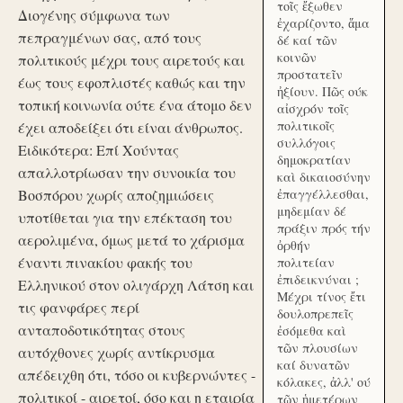
τοῖς ἔξωθεν
Διογένης σύμφωνα των
ἐχαρίζοντο, ἅμα
πεπραγμένων σας, από τους
δέ καί τῶν
κοινῶν
πολιτικούς μέχρι τους αιρετούς και
προστατεῖν
έως τους εφοπλιστές καθώς και την
ἠξίουν. Πῶς ούκ
τοπική κοινωνία ούτε ένα άτομο δεν
αἰσχρόν τοῖς
πολιτικοῖς
έχει αποδείξει ότι είναι άνθρωπος.
συλλόγοις
Ειδικότερα: Επί Χούντας
δημοκρατίαν
απαλλοτρίωσαν την συνοικία του
καὶ δικαιοσύνην
Βοσπόρου χωρίς αποζημιώσεις
ἐπαγγέλλεσθαι,
μηδεμίαν δέ
υποτίθεται για την επέκταση του
πράξιν πρός τήν
αερολιμένα, όμως μετά το χάρισμα
ὀρθήν
έναντι πινακίου φακής του
πολιτείαν
ἐπιδεικνύναι ;
Ελληνικού στον ολιγάρχη Λάτση και
Μέχρι τίνος ἔτι
τις φανφάρες περί
δουλοπρεπεῖς
ανταποδοτικότητας στους
ἐσόμεθα καὶ
τῶν πλουσίων
αυτόχθονες χωρίς αντίκρυσμα
καί δυνατῶν
απέδειχθη ότι, τόσο οι κυβερνώντες -
κόλακες, ἀλλ' ού
πολιτικοί - αιρετοί, όσο και η εταιρία
τῶν ἡμετέρων