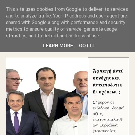
GLYFADAWEB: ΑΝΤΙ ΑΝΤΑΠΟΔΟΣΗΣ ΣΤΟΥΣ
This site uses cookies from Google to deliver its services
ΑΥΤΟΧΘΟΝΕΣ ΜΟΥ ΕΚΛΕΙΣΑΝ ΤΑ ΣΟΣΙΑΛ ΚΑΙ
and to analyze traffic. Your IP address and user-agent are
ΦΙΜΩΣΑΝ ΤΟ SITE. ΟΙ ΧΙΛΙΑΔΕΣ ΜΙΚΡΟΕΠΕΝΔΥΤΕΣ
ΕΠΕΝΔΥΣΑΤΕ ΓΙΑ ΛΕΗΛΑΣΙΑ ΚΑΙ ΕΓΚΛΗΜΑ ?
shared with Google along with performance and security
metrics to ensure quality of service, generate usage
statistics, and to detect and address abuse.
ΓΛΥΦΑΔΑ WEB |ΟΙ ΜΕΓΑΛΟΙ ΚΛΕΠΤΑΙ ΑΠΟ ΤΟ
ΜΙΚΡΟΝ ΑΠΑΓΟΥΣΙ
LEARN MORE
GOT IT
Ἁρπαγή ἀντί
συνόχης και
ἀνταποδοτικ
ῆς σχέσεως ;
Σήμερον δε
ἐκδίδουσι δεσμά
ἀξίας
ἑκατονταπλασί
ων μυριάδων
(τριακοσίας