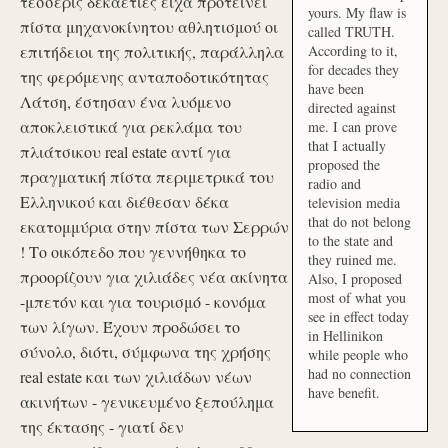
τέσσερις δεκαετίες είχα προτείνει
yours. My flaw is
πίστα μηχανοκίνητου αθλητισμού οι
called TRUTH.
επιτήδειοι της πολιτικής, παράλληλα
According to it,
for decades they
της φερόμενης ανταποδοτικότητας
have been
Λάτση, έστησαν ένα λυόμενο
directed against
αποκλειστικά για ρεκλάμα του
me. I can prove
that I actually
πλιάτσικου real estate αντί για
proposed the
πραγματική πίστα περιμετρικά του
radio and
Ελληνικού και διέθεσαν δέκα
television media
that do not belong
εκατομμύρια στην πίστα των Σερρών
to the state and
! Το οικόπεδο που γεννήθηκα το
they ruined me.
προορίζουν για χιλιάδες νέα ακίνητα
Also, I proposed
most of what you
-μπετόν και για τουρισμό - κονόμα
see in effect today
των λίγων. Έχουν προδώσει το
in Hellinikon
σύνολο, διότι, σύμφωνα της χρήσης
while people who
had no connection
real estate και των χιλιάδων νέων
have benefit.
ακινήτων - γενικευμένο ξεπούλημα
της έκτασης - γιατί δεν