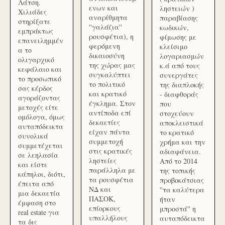
Λάτση.
ενων και
ληστειών )
Χιλιάδες
αναρίθμητα
παραβίασης
στηρίξατε
''γαλάζια''
κωδικών,
εμπράκτως
ρουσφέτια), η
φίμωσης με
επανειλημμέν
φερόμενη
κλείσιμο
α το
δικαιοσύνη
λογαριασμών
ολιγαρχικό
της χώρας μας
κ.ά από τους
κεφάλαιο και
συγκαλύπτει
συνεργάτες
το προσωπικό
το πολιτικό
της διαπλοκής
σας κέρδος
και κρατικό
- διαφθοράς
αγοράζοντας
έγκλημα. Στον
που
μετοχές είτε
αντίποδα επί
στοχεύουν
ομόλογα, όμως
δεκαετίες
αποκλειστικά
αυταπόδεικτα
είχαν πάντα
το κρατικό
συνολικά
συμμετοχή
χρήμα και την
συμμετέχεται
στις κρατικές
αδιαφάνεια.
σε λεηλασία
ληστείες
Από το 2014
και είστε
παράλληλα με
της τοπικής
κάπηλοι, διότι,
τα ρουσφέτια
προβοκάτσιας
έπειτα από
ΝΔ και
''τα καλύτερα
μια δεκαετία
ΠΑΣΟΚ,
ήταν
έμφαση στο
επίορκους
μπροστά'' η
real estate για
υπαλλήλους
αυταπόδεικτα
τα δις