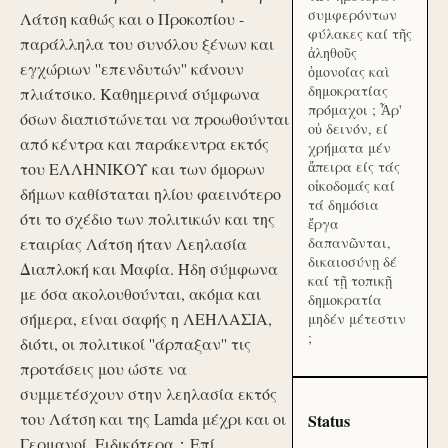
συμφερόντων
Λάτση καθώς και ο Προκοπίου -
φύλακες καί τῆς
παράλληλα του συνόλου ξένων και
ἀληθοῦς
εγχώριων ''επενδυτών'' κάνουν
ὁμονοίας καὶ
δημοκρατίας
πλιάτσικο. Καθημερινά σύμφωνα
πρόμαχοι ; Ἆρ'
όσων διαπιστώνεται να προωθούνται
οὐ δεινόν, εί
από κέντρα και παράκεντρα εκτός
χρήματα μέν
ἄπειρα είς τάς
του ΕΛΛΗΝΙΚΟΥ και των όμορων
οἰκοδομάς καί
δήμων καθίσταται ηλίου φαεινότερο
τά δημόσια
ότι το σχέδιο των πολιτικών και της
ἔργα
εταιρίας Λάτση ήταν Λεηλασία
δαπανῶνται,
δικαιοσύνῃ δέ
Διαπλοκή και Μαφία. Ήδη σύμφωνα
καί τῇ τοπικῇ
με όσα ακολουθούνται, ακόμα και
δημοκρατία
σήμερα, είναι σαφής η ΛΕΗΛΑΣΙΑ,
μηδέν μέτεστιν
;
διότι, οι πολιτικοί ''άρπαξαν'' τις
προτάσεις μου ώστε να
συμμετέσχουν στην λεηλασία εκτός
του Λάτση και της Lamda μέχρι και οι
Status
Γερμανοί. Ειδικότερα：Επί