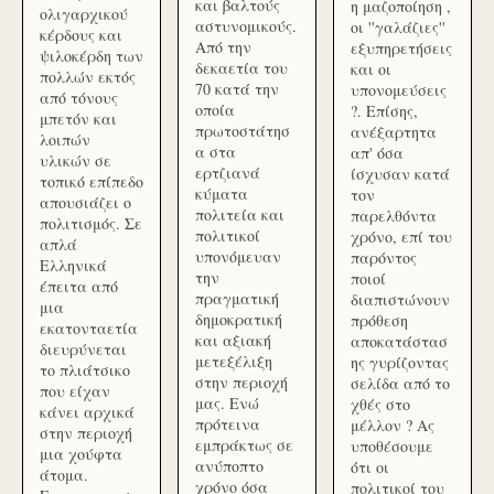
και βαλτούς
η μαζοποίηση ,
ολιγαρχικού
αστυνομικούς.
οι ''γαλάζιες''
κέρδους και
Από την
εξυπηρετήσεις
ψιλοκέρδη των
δεκαετία του
και οι
πολλών εκτός
70 κατά την
υπονομεύσεις
από τόνους
οποία
?. Επίσης,
μπετόν και
πρωτοστάτησ
ανέξαρτητα
λοιπών
α στα
απ' όσα
υλικών σε
ερτζιανά
ίσχυσαν κατά
τοπικό επίπεδο
κύματα
τον
απουσιάζει ο
πολιτεία και
παρελθόντα
πολιτισμός. Σε
πολιτικοί
χρόνο, επί του
απλά
υπονόμευαν
παρόντος
Ελληνικά
την
ποιοί
έπειτα από
πραγματική
διαπιστώνουν
μια
δημοκρατική
πρόθεση
εκατονταετία
και αξιακή
αποκατάστασ
διευρύνεται
μετεξέλιξη
ης γυρίζοντας
το πλιάτσικο
στην περιοχή
σελίδα από το
που είχαν
μας. Ενώ
χθές στο
κάνει αρχικά
πρότεινα
μέλλον ? Ας
στην περιοχή
εμπράκτως σε
υποθέσουμε
μια χούφτα
ανύποπτο
ότι οι
άτομα.
χρόνο όσα
πολιτικοί του