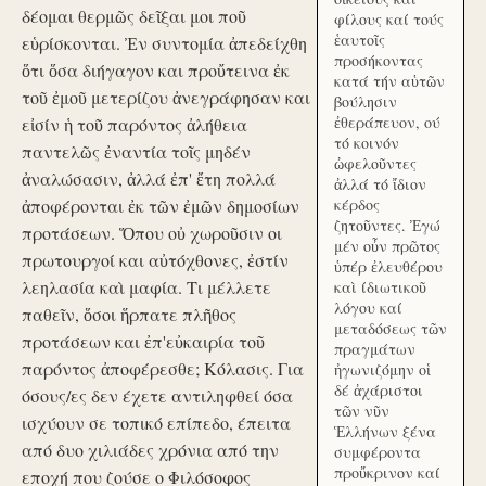
δέομαι θερμῶς δεῖξαι μοι ποῦ
φίλους καί τούς
ἑαυτοῖς
εὑρίσκονται. Ἐν συντομία ἀπεδείχθη
προσήκοντας
ὅτι ὅσα διήγαγον και προὔτεινα ἐκ
κατά τήν αὑτῶν
τοῦ ἐμοῦ μετερίζου ἀνεγράφησαν και
βούλησιν
ἐθεράπευον, ού
εἰσίν ἡ τοῦ παρόντος ἀλήθεια
τό κοινόν
παντελῶς ἐναντία τοῖς μηδέν
ὠφελοῦντες
ἀναλώσασιν, ἀλλά ἐπ' ἔτη πολλά
ἀλλά τό ἴδιον
ἀποφέρονται ἐκ τῶν ἐμῶν δημοσίων
κέρδος
ζητοῦντες. Ἐγώ
προτάσεων. Ὅπου οὐ χωροῦσιν οι
μέν οὖν πρῶτος
πρωτουργοί και αὐτόχθονες, ἐστίν
ὑπέρ ἐλευθέρου
λεηλασία καὶ μαφία. Τι μέλλετε
καὶ ίδιωτικοῦ
λόγου καί
παθεῖν, ὅσοι ἥρπατε πλῆθος
μεταδόσεως τῶν
προτάσεων και ἐπ'εὐκαιρία τοῦ
πραγμάτων
παρόντος ἀποφέρεσθε; Κόλασις. Για
ἠγωνιζόμην οἱ
δέ ἀχάριστοι
όσους/ες δεν έχετε αντιληφθεί όσα
τῶν νῦν
ισχύουν σε τοπικό επίπεδο, έπειτα
Ἑλλήνων ξένα
από δυο χιλιάδες χρόνια από την
συμφέροντα
προὔκρινον καί
εποχή που ζούσε ο Φιλόσοφος