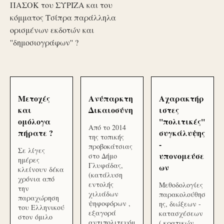
ΠΑΣΟΚ του ΣΥΡΙΖΑ και του
κόμματος Τσίπρα παράλληλα
ορισμένων εκδοτών και
''δημοσιογράφων'' ?
Μετοχές
Ανύπαρκτη
Αχαρακτήρ
και
Δικαιοσύνη
ιστες
ομόλογα
''πολιτικές''
Από το 2014
πήρατε ?
συγκάλυψης
της τοπικής
-
προβοκάτσιας
Σε λίγες
υπονομεύσε
στο Δήμο
ημέρες
Γλυφάδας,
ων
κλείνουν δέκα
(κατάλυση
χρόνια από
εντολής
Μεθοδολογίες
την
χιλιάδων
παρακολούθησ
παραχώρηση
ψηφοφόρων ,
ης, διώξεων -
του Ελληνικού
εξαγορά
κατασχέσεων
στον όμιλο
αντιπολιτευόμ
( κρατικών