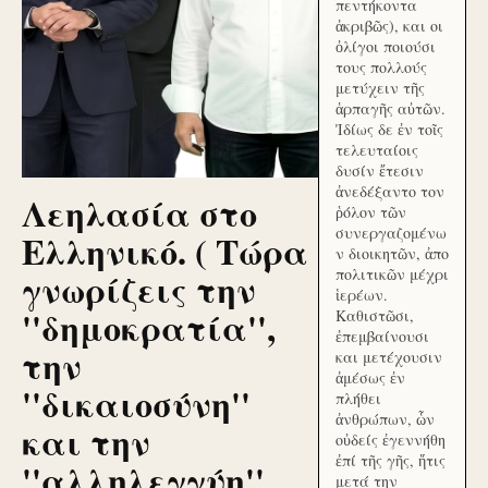
πεντήκοντα
ἀκριβῶς), και οι
ὀλίγοι ποιούσι
τους πολλούς
μετύχειν τῆς
ἁρπαγῆς αὐτῶν.
Ἰδίως δε ἐν τοῖς
τελευταίοις
δυσίν ἔτεσιν
ἀνεδέξαντο τον
Λεηλασία στο
ῥόλον τῶν
συνεργαζομένω
Ελληνικό. ( Τώρα
ν διοικητῶν, ἀπο
γνωρίζεις την
πολιτικῶν μέχρι
ἱερέων.
''δημοκρατία'',
Καθιστῶσι,
ἐπεμβαίνουσι
την
και μετέχουσιν
ἀμέσως ἐν
''δικαιοσύνη''
πλήθει
ἀνθρώπων, ὧν
και την
οὐδείς ἐγεννήθη
ἐπί τῆς γῆς, ἥτις
''αλληλεγγύη''
μετά την