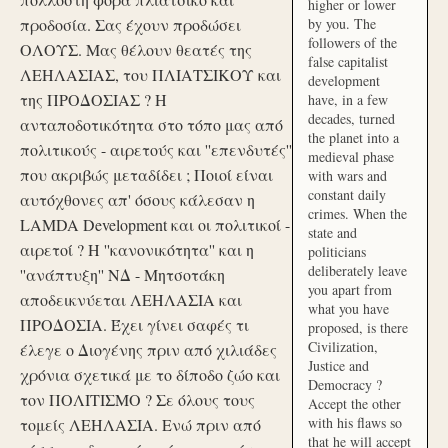
higher or lower
προδοσία. Σας έχουν προδώσει
by you. The
followers of the
ΟΛΟΥΣ. Μας θέλουν θεατές της
false capitalist
ΛΕΗΛΑΣΙΑΣ, του ΠΛΙΑΤΣΙΚΟΥ και
development
της ΠΡΟΔΟΣΙΑΣ ? Η
have, in a few
decades, turned
ανταποδοτικότητα στο τόπο μας από
the planet into a
πολιτικούς - αιρετούς και ''επενδυτές''
medieval phase
που ακριβώς μεταδίδει ; Ποιοί είναι
with wars and
constant daily
αυτόχθονες απ' όσους κάλεσαν η
crimes. When the
LAMDA Development και οι πολιτικοί -
state and
αιρετοί ? Η ''κανονικότητα'' και η
politicians
deliberately leave
''ανάπτυξη'' ΝΔ - Μητσοτάκη
you apart from
αποδεικνύεται ΛΕΗΛΑΣΙΑ και
what you have
ΠΡΟΔΟΣΙΑ. Έχει γίνει σαφές τι
proposed, is there
Civilization,
έλεγε ο Διογένης πριν από χιλιάδες
Justice and
χρόνια σχετικά με το δίποδο ζώο και
Democracy ?
τον ΠΟΛΙΤΙΣΜΟ ? Σε όλους τους
Accept the other
with his flaws so
τομείς ΛΕΗΛΑΣΙΑ. Ενώ πριν από
that he will accept