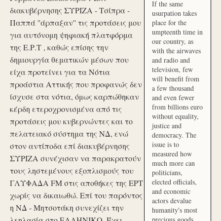
If the same
διακυβέρνησης ΣΥΡΙΖΑ - Τσίπρα -
usurpation takes
Παππά ''άρπαξαν'' τις προτάσεις μου
place for the
umpteenth time in
για αυτόνομη ψηφιακή πλατφόρμα
our country, as
της Ε.Ρ.Τ , καθώς επίσης την
with the airwaves
δημιουργία θεματικών μέσων που
and radio and
television, few
είχα προτείνει για τα Νότια
will benefit from
προάστια Αττικής που προφανώς δεν
a few thousand
ίσχυσε στα νότια, όμως καρπώθηκαν
and even fewer
from billions euro
κέρδη ετεροχρονισμένα από τις
without equality,
προτάσεις μου κυβερνώντες και το
justice and
πελατειακό σύστημα της ΝΔ, ενώ
democracy. The
issue is to
στον αντίποδα επί διακυβέρνησης
measured how
ΣΥΡΙΖΑ συνέχισαν να παρακρατούν
much more can
τους ληστεμένους εξοπλισμούς του
politicians,
elected officials,
ΓΛΥΦΑΔΑ FM στις αποθήκες της ΕΡΤ
and economic
χωρίς να δικαιωθώ. Επί του παρόντος
actors devalue
η ΝΔ - Μητσοτάκη συνεχίζει την
humanity's most
λεηλασία στο ΕΛΛΗΝΙΚΟ. Έχει
precious goods.