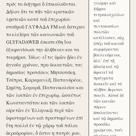
γνώμην καὶ
πρός το διήγημα ὃ ἐπικαλοῦνται.
ψῆφον
Δῆλον ὅτι το πᾶν τῶν κρατικῶν
τετρακισχιλίων
λῃστειῶν κατὰ τοῦ ἐπιχωρίου
καὶ
πεντακοσίων
σταθμοῦ ΓΛΥΦΑΔΑ FM καὶ ὕστερον
πολιτῶν
το κλεῖσμα τῶν κοινωνικῶν τοῦ
κατέλυσαν, οὐχ
GLYFADAWEB ἐσκοπεύθη ἵνα
ὑπέρ τοῦ κοινοῦ
ἐξαφανίσωσι την ἀλήθειαν και τα
συμφέροντος
βουλευόμενοι,
τεκμήρια. Ἰδίως· εἴ τις ὑμῶν ᾔδει ἐν
ἀλλ᾽ ἐπί τῇ
ἀγνοία χρόνου, προ δεκαετιῶν, τας
ἀδικίᾳ καὶ τῷ
δημοσίας προτάσεις Μητσοτάκη,
ἀφανεῖ τά
πράγματα
Τσίπρα, Καραμανλῆ, Παπανδρέου,
διοικεῖν καί τό
Σημίτη, Σαμαρᾶ, Παπανικολάου και
πλῆθος ἄκριτον
τῶν λοιπῶν ἐν ἐπιχωρίῳ, ὡσαύτως
ποιεῖν. Αὐτοί δέ
τῶν κοινῶν
Κωνσταντάτου και τῶν λοιπῶν
πόρων
αἱρετῶν ἐν Ἑλληνικῷ περί τῶν
ἀπολαύοντες
ὑφισταμένων καὶ πραττομένων ἐπί
καί τῷ δημοσίω
προσόδω
ἔτη πολλά ἐν τῷ χῶρῳ τοῦ πάλαι
χρώμενοι, τούς
ἀεροδρομίου, ὅ ἐστιν η πατρίς μου,
οἰκείους καὶ