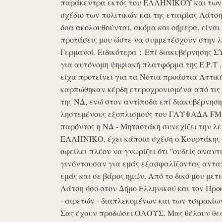
παράκεντρα εκτός του ΕΛΛΗΝΙΚΟΥ και των ό
σχέδιο των πολιτικών και της εταιρίας Λάτ
όσα ακολουθούνται, ακόμα και σήμερα, είναι σ
προτάσεις μου ώστε να συμμετέσχουν στην λε
Γερμανοί. Ειδικότερα：Επί διακυβέρνησης ΣΥΡ
για αυτόνομη ψηφιακή πλατφόρμα της Ε.Ρ.Τ ,
είχα προτείνει για τα Νότια προάστια Αττικ
καρπώθηκαν κέρδη ετεροχρονισμένα από τις 
της ΝΔ, ενώ στον αντίποδα επί διακυβέρνη
ληστεμένους εξοπλισμούς του ΓΛΥΦΑΔΑ FM στ
παρόντος η ΝΔ - Μητσοτάκη συνεχίζει την λ
ΕΛΛΗΝΙΚΟ, έχει κάποια σχέση ο Κουρτάκης η
οφείλει πλέον να γνωρίζει ότι ''ουδείς αναντ
γινόντουσαν για εμάς εξασφαλίζοντας ανταπ
εμάς και σε βάρος ημών. Από το δικό μου μετ
Λάτση όσο στον Δήμο Ελληνικού και τον Προκ
- αιρετών - διαπλεκομένων και των τσιρακίω
Σας έχουν προδώσει ΟΛΟΥΣ. Μας θέλουν θε