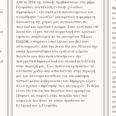
Από το 2014 της τοπικής προβοκάτσιας στο Δήμο
Γλυφάδας, (κατάλυση εντολής χιλιάδων
Με
το
ψηφοφόρων , εξαγορά αντιπολιτευόμενων και
κα
αναρίθμητα ''γαλάζια'' ρουσφέτια), η φερόμενη
κω
ς
δικαιοσύνη της χώρας μας συγκαλύπτει το
απ
πολιτικό και κρατικό έγκλημα. Στον αντίποδα επί
πο
ια
δεκαετίες είχαν πάντα συμμετοχή στις κρατικές
κα
ληστείες παράλληλα με τα ρουσφέτια ΝΔ και
πρ
ΠΑΣΟΚ, επίορκους υπαλλήλους και βαλτούς
αυ
αστυνομικούς. Από την δεκαετία του 70 κατά την
εξ
ά
οποία πρωτοστάτησα στα ερτζιανά κύματα
αν
πολιτεία και πολιτικοί υπονόμευαν την
πα
κά
πραγματική δημοκρατική και αξιακή μετεξέλιξη
δ
στην περιοχή μας. Ενώ πρότεινα εμπράκτως σε
γυ
ανύποπτο χρόνο όσα απαιτούνται στην περιοχή
υπ
μας και σύννομα κατέθεσα για αδειοδότηση
χρ
τοπικού μέσου κυβερνώντες και δήμαρχοι είχαν
πα
άλλα σχέδια υπηρέτησης των ολιγαρχών. Το θέμα
το
είναι ότι έπειτα του θανάτου τους ορισμένοι
ότ
ζήτησαν να ταφούν στην πατρίδα τους που
πα
ασφαλώς δεν ήταν τα νότια προάστια το
πε
Ελληνικό και η Γλυφάδα.
μπ
ακ