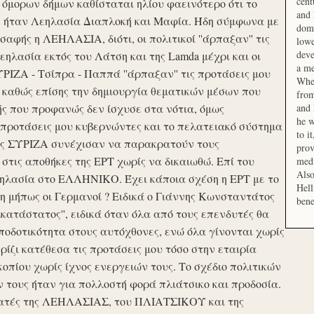
cent
μορων δήμων καθίσταται ηλίου φαεινότερο ότι το
and 
ση ήταν Λεηλασία Διαπλοκή και Μαφία. Ήδη σύμφωνα με
domi
αφής η ΛΕΗΛΑΣΙΑ, διότι, οι πολιτικοί ''άρπαξαν'' τις
lowe
deve
ηλασία εκτός του Λάτση και της Lamda μέχρι και οι
a me
ΙΖΑ - Τσίπρα - Παππά ''άρπαξαν'' τις προτάσεις μου
When
 καθώς επίσης την δημιουργία θεματικών μέσων που
from
ής που προφανώς δεν ίσχυσε στα νότια, όμως
and 
he w
προτάσεις μου κυβερνώντες και το πελατειακό σύστημα
to i
σης ΣΥΡΙΖΑ συνέχισαν να παρακρατούν τους
prov
ις αποθήκες της ΕΡΤ χωρίς να δικαιωθώ. Επί του
medi
Also
εηλασία στο ΕΛΛΗΝΙΚΟ. Έχει κάποια σχέση η ΕΡΤ με το
Hell
 μήπως οι Γερμανοί ? Ειδικά ο Γιάννης Κωνσταντάτος
bene
ικατάστατος'', ειδικά όταν όλα από τους επενδυτές θα
οδοτικότητα στους αυτόχθονες, ενώ όλα γίνονται χωρίς
ερίζι κατέθεσα τις προτάσεις μου τόσο στην εταιρία
οπίου χωρίς ίχνος ενεργειών τους. Το σχέδιο πολιτικών
ν τους ήταν για πολλοστή φορά πλιάτσικο και προδοσία.
ατές της ΛΕΗΛΑΣΙΑΣ, του ΠΛΙΑΤΣΙΚΟΥ και της