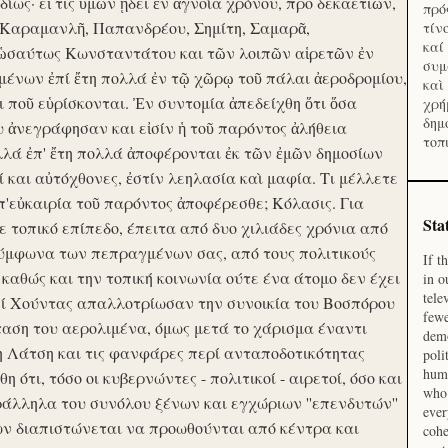
ίως· εἴ τις ὑμῶν ᾔδει ἐν ἀγνοία χρόνου, προ δεκαετιῶν,
πρό
 Καραμανλῆ, Παπανδρέου, Σημίτη, Σαμαρᾶ,
τίν
καί
 ὡσαύτως Κωνσταντάτου και τῶν λοιπῶν αἱρετῶν ἐν
συμ
ένων ἐπί ἔτη πολλά ἐν τῷ χῶρῳ τοῦ πάλαι ἀεροδρομίου,
καὶ
οι ποῦ εὑρίσκονται. Ἐν συντομία ἀπεδείχθη ὅτι ὅσα
χρή
δημ
υ ἀνεγράφησαν και εἰσίν ἡ τοῦ παρόντος ἀλήθεια
τοπ
λλά ἐπ' ἔτη πολλά ἀποφέρονται ἐκ τῶν ἐμῶν δημοσίων
και αὐτόχθονες, ἐστίν λεηλασία καὶ μαφία. Τι μέλλετε
π'εὐκαιρία τοῦ παρόντος ἀποφέρεσθε; Κόλασις. Για
Sta
ε τοπικό επίπεδο, έπειτα από δυο χιλιάδες χρόνια από
σύμφωνα των πεπραγμένων σας, από τους πολιτικούς
If t
 καθώς και την τοπική κοινωνία ούτε ένα άτομο δεν έχει
in o
tele
Επί Χούντας απαλλοτρίωσαν την συνοικία του Βοσπόρου
fewe
ταση του αερολιμένα, όμως μετά το χάρισμα έναντι
demo
η Λάτση και τις φανφάρες περί ανταποδοτικότητας
poli
huma
ότι, τόσο οι κυβερνώντες - πολιτικοί - αιρετοί, όσο και
who 
ράλληλα του συνόλου ξένων και εγχώριων ''επενδυτών''
ever
ν διαπιστώνεται να προωθούνται από κέντρα και
cohe