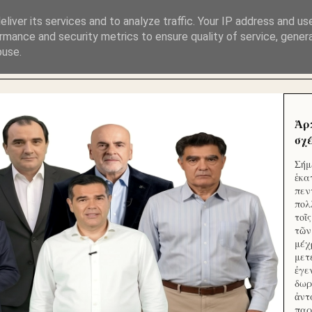
ΜΟΥ ΕΚΛΕΙΣΑΝ ΤΑ ΣΟΣΙΑΛ ΚΑΙ ΦΙΜΩΣΑΝ ΤΟ SITE. ΟΙ 
liver its services and to analyze traffic. Your IP address and us
rmance and security metrics to ensure quality of service, gene
buse.
 ΑΠΟ ΤΟ ΜΙΚΡΟΝ ΑΠΑΓΟΥΣΙ
Ἁρ
σχέ
Σήμ
ἑκα
πεν
πολ
τοῖ
τῶν
μέχ
μετ
ἐγε
δωρ
ἀντ
παρ