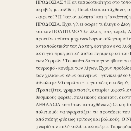
ΠΡΟΔΟΣΙΑΣ ? Η ανταποδοτικότητα στο τόπο μα
ακριβώς μεταδίδει ; Ποιοί είναι αυτόχθονες 
- αιρετοί ? Η ''κανονικότητα'' και η ''ανάπ
ΠΡΟΔΟΣΙΑ. Έχει γίνει σαφές τι έλεγε ο Διογέ
και τον ΠΟΛΙΤΙΣΜΟ ? Σε όλους τους τομείς 
προτείνει πίστα μηχανοκίνητου αθλητισμού ο
ανταποδοτικότητας Λάτση, έστησαν ένα λυόμε
αντί για πραγματική πίστα περιμετρικά του 
των Σερρών ! Το οικόπεδο που γεννήθηκα το 
τουρισμό - κονόμα των λίγων. Έχουν προδώσει 
των χιλιάδων νέων ακινήτων - γενικευμένο ξ
σύνολο με 90 ευρώ το τ.μ. για νέες οικοδομ
(Τραπεζίτες, χρηματιστές, εταιρίες ,εφοπλισ
θεσμικούς φορείς, πολιτικούς-αιρετούς, συστη
ΛΕΗΛΑΣΙΑ κατά των αυτοχθόνων.) Σε καμία 
πολιτισμός να υφαρπάζεις τις προτάσεις τ
από πάσης φύσεως τρίτους και βολικούς. Ο Ν
γνωρίζουν πολύ καλά τι αναφέρω. Τα φερόμε