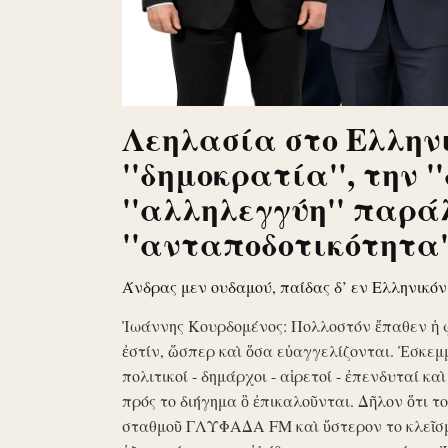
Λεηλασία στο Ελληνι
''δημοκρατία'', την '
''αλληλεγγύη'' παρά
''ανταποδοτικότητα''
Άνδρας μεν ουδαμού, παίδας δ’ εν Ελληνικό
Ἰωάννης Κουρδομένος: Πολλοστόν ἔπαθεν ἡ 
ἐστίν, ὥσπερ καὶ ὅσα εὐαγγελίζονται. Ἐσκεμ
πολιτικοί - δημάρχοι - αἱρετοί - ἐπενδυταί κα
πρός το διήγημα ὃ ἐπικαλοῦνται. Δῆλον ὅτι 
σταθμοῦ ΓΛΥΦΑΔΑ FM καὶ ὕστερον το κλεῖσ