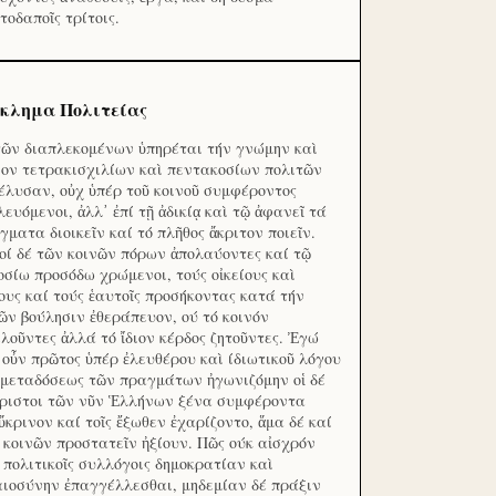
τοδαποῖς τρίτοις.
κλημα Πολιτείας
τῶν διαπλεκομένων ὑπηρέται τήν γνώμην καὶ
ον τετρακισχιλίων καὶ πεντακοσίων πολιτῶν
έλυσαν, οὐχ ὑπέρ τοῦ κοινοῦ συμφέροντος
λευόμενοι, ἀλλ᾽ ἐπί τῇ ἀδικίᾳ καὶ τῷ ἀφανεῖ τά
γματα διοικεῖν καί τό πλῆθος ἄκριτον ποιεῖν.
οί δέ τῶν κοινῶν πόρων ἀπολαύοντες καί τῷ
οσίω προσόδω χρώμενοι, τούς οἰκείους καὶ
ους καί τούς ἑαυτοῖς προσήκοντας κατά τήν
ῶν βούλησιν ἐθεράπευον, ού τό κοινόν
λοῦντες ἀλλά τό ἴδιον κέρδος ζητοῦντες. Ἐγώ
 οὖν πρῶτος ὑπέρ ἐλευθέρου καὶ ίδιωτικοῦ λόγου
 μεταδόσεως τῶν πραγμάτων ἠγωνιζόμην οἱ δέ
ριστοι τῶν νῦν Ἑλλήνων ξένα συμφέροντα
ὔκρινον καί τοῖς ἔξωθεν ἐχαρίζοντο, ἅμα δέ καί
 κοινῶν προστατεῖν ἠξίουν. Πῶς ούκ αἰσχρόν
ς πολιτικοῖς συλλόγοις δημοκρατίαν καὶ
αιοσύνην ἐπαγγέλλεσθαι, μηδεμίαν δέ πράξιν