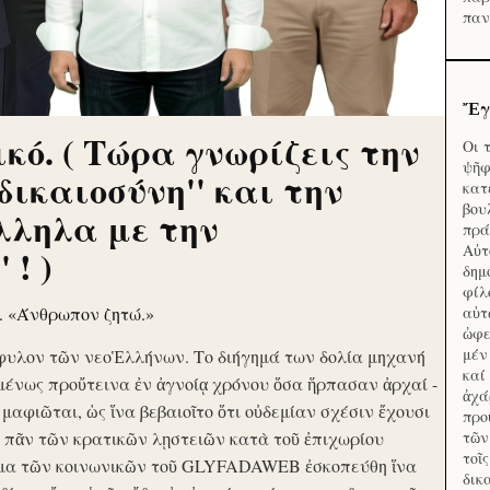
παν
Ἔγ
κό. ( Τώρα γνωρίζεις την
Οι 
ψῆφ
'δικαιοσύνη'' και την
κατ
βου
λληλα με την
πρά
Αὐτ
 ! )
δημ
φίλ
ν. «Άνθρωπον ζητώ.»
αὑτ
ὠφε
μέν
φυλον τῶν νεοἙλλήνων. Το διήγημά των δολία μηχανή
καί
μένως προὔτεινα ἐν ἀγνοίᾳ χρόνου ὅσα ἥρπασαν ἀρχαί -
ἀχά
ὶ μαφιῶται, ὡς ἵνα βεβαιοῖτο ὅτι οὐδεμίαν σχέσιν ἔχουσι
προ
το πᾶν τῶν κρατικῶν λῃστειῶν κατὰ τοῦ ἐπιχωρίου
τῶν
τοῖ
μα τῶν κοινωνικῶν τοῦ GLYFADAWEB ἐσκοπεύθη ἵνα
δικ