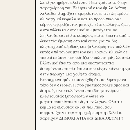
Σε λίγες ημέρες κλείνουν δέκα χρόνια από την
παραχώρηση του Ελληνικού στον όμιλο Λάτση.
Χιλιάδες στηρίξατε εμπράκτως επανειλημμένα 
ολιγαρχικό κεφάλαιο και το προσωπικό σας
κέρδος αγοράζοντας μετοχές είτε ομόλογα, όμω
αυταπόδεικτα συνολικά συμμετέχεται σε
λεηλασία και είστε κάπηλοι, διότι, έπειτα από μ
δεκαετία έμφαση στο real estate για τα δις
ολιγαρχικού κέρδους και ψιλοκέρδη των πολλών
εκτός από τόνους μπετόν και λοιπών υλικών σε
τοπικό επίπεδο απουσιάζει ο πολιτισμός. Σε απλ
Ελληνικά έπειτα από μια εκατονταετία
διευρύνεται το πλιάτσικο που είχαν κάνει αρχι
στην περιοχή μια χούφτα άτομα.
Ετεροχρονισμένα απεδείχθη ότι σε ληστεμένο
τόπο δεν στεριώνει πραγματικός πολιτισμός και
διαρκώς ανακυκλώνεται το ίδιο φαινόμενο
κλεφτουριάς ξενόφερτων ώστε να
μεγιστοποιούνται τα δις των λίγων. Όλα τα
κόμματα εξουσίας και οι πολιτικοί που
συμμετείχαν στην παραχώρηση παράλληλα
παρείχαν ΔΗΜΟΚΡΑΤΙΑ και ΔΙΚΑΙΟΣΥΝΗ ?