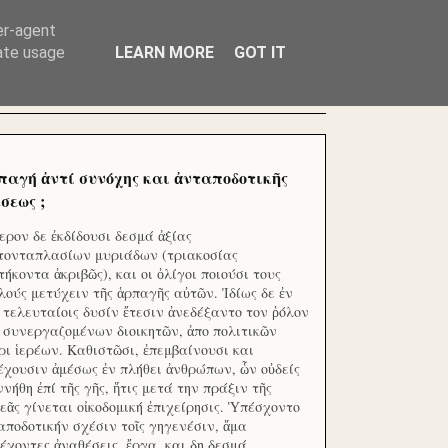
ΧΙΛΙΑΔΕΣ ΜΙΚΡΟΕΠΕΝΔΥΤΕΣ ΕΠΕΝΔΥΣΑΤΕ ΓΙΑ
er-agent
rate usage
LEARN MORE
GOT IT
παγή ἀντί συνόχης και ἀνταποδοτικῆς
σεως ;
ερον δε ἐκδίδουσι δεσμά ἀξίας
τονταπλασίων μυριάδων (τριακοσίας
τήκοντα ἀκριβῶς), και οι ὀλίγοι ποιούσι τους
λούς μετύχειν τῆς ἁρπαγῆς αὐτῶν. Ἰδίως δε ἐν
ς τελευταίοις δυσίν ἔτεσιν ἀνεδέξαντο τον ῥόλον
 συνεργαζομένων διοικητῶν, ἀπο πολιτικῶν
ρι ἱερέων. Καθιστῶσι, ἐπεμβαίνουσι και
έχουσιν ἀμέσως ἐν πλήθει ἀνθρώπων, ὧν οὐδείς
ννήθη ἐπί τῆς γῆς, ἥτις μετά την πράξιν τῆς
εᾶς γίνεται οἰκοδομική ἐπιχείρησις. Ὑπέσχοντο
αποδοτικήν σχέσιν τοῖς γηγενέσιν, ἅμα
έχοντες ἀναθέσεις, ἔργα, και δη δεσμά