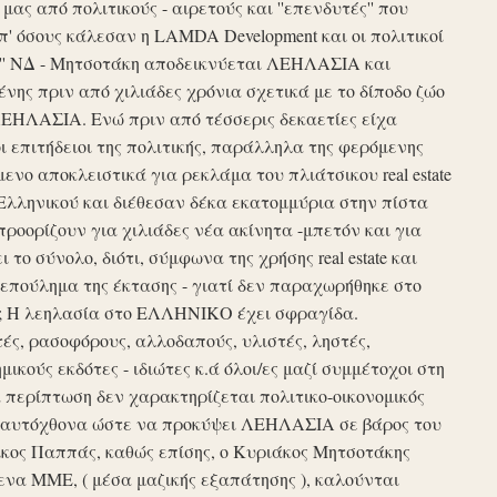
ς από πολιτικούς - αιρετούς και ''επενδυτές'' που
απ' όσους κάλεσαν η LAMDA Development και οι πολιτικοί
τυξη'' ΝΔ - Μητσοτάκη αποδεικνύεται ΛΕΗΛΑΣΙΑ και
νης πριν από χιλιάδες χρόνια σχετικά με το δίποδο ζώο
ΛΕΗΛΑΣΙΑ. Ενώ πριν από τέσσερις δεκαετίες είχα
ι επιτήδειοι της πολιτικής, παράλληλα της φερόμενης
νο αποκλειστικά για ρεκλάμα του πλιάτσικου real estate
Ελληνικού και διέθεσαν δέκα εκατομμύρια στην πίστα
προορίζουν για χιλιάδες νέα ακίνητα -μπετόν και για
το σύνολο, διότι, σύμφωνα της χρήσης real estate και
επούλημα της έκτασης - γιατί δεν παραχωρήθηκε στο
ές ; Η λεηλασία στο ΕΛΛΗΝΙΚΟ έχει σφραγίδα.
τές, ρασοφόρους, αλλοδαπούς, υλιστές, ληστές,
μικούς εκδότες - ιδιώτες κ.ά όλοι/ες μαζί συμμέτοχοι στη
περίπτωση δεν χαρακτηρίζεται πολιτικο-οικονομικός
ου αυτόχθονα ώστε να προκύψει ΛΕΗΛΑΣΙΑ σε βάρος του
ίκος Παππάς, καθώς επίσης, ο Κυριάκος Μητσοτάκης
να ΜΜΕ, ( μέσα μαζικής εξαπάτησης ), καλούνται