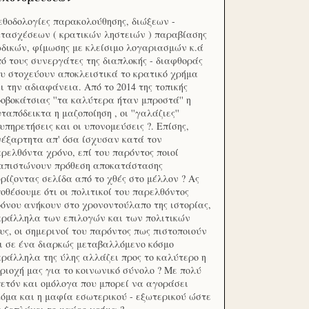
θοδολογίες παρακολούθησης, διώξεων -
τασχέσεων ( κρατικών ληστειών ) παραβίασης
δικών, φίμωσης με κλείσιμο λογαριασμών κ.ά
ό τους συνεργάτες της διαπλοκής - διαφθοράς
υ στοχεύουν αποκλειστικά το κρατικό χρήμα
ι την αδιαφάνεια. Από το 2014 της τοπικής
οβοκάτσιας ''τα καλύτερα ήταν μπροστά'' η
ταπόδεικτα η μαζοποίηση , οι ''γαλάζιες''
υπηρετήσεις και οι υπονομεύσεις ?. Επίσης,
έξαρτητα απ' όσα ίσχυσαν κατά τον
ρελθόντα χρόνο, επί του παρόντος ποιοί
ιαπιστώνουν πρόθεση αποκατάστασης
ρίζοντας σελίδα από το χθές στο μέλλον ? Ας
οθέσουμε ότι οι πολιτικοί του παρελθόντος
όνου ανήκουν στο χρονοντούλαπο της ιστορίας,
ράλληλα των επιλογών και των πολιτικών
υς, οι σημερινοί του παρόντος πως πιστοποιούν
ι σε ένα διαρκώς μεταβαλλόμενο κόσμο
ράλληλα της ύλης αλλάζει προς το καλύτερο η
ριοχή μας για το κοινωνικό σύνολο ? Με πολύ
ετόν και ομόλογα που μπορεί να αγοράσει
όμα και η μαφία εσωτερικού - εξωτερικού ώστε