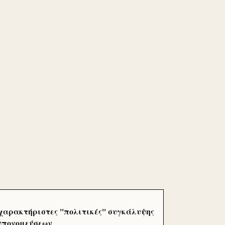
χαρακτήριστες ''πολιτικές'' συγκάλυψης
 υπονομεύσεων