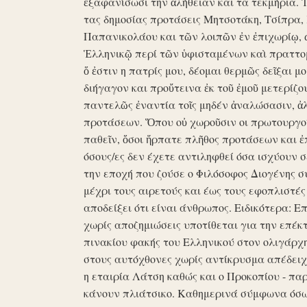
ἐξαφανίσωσι την ἀλήθειαν και τα τεκμήρια. Ἰδ
τας δημοσίας προτάσεις Μητσοτάκη, Τσίπρα,
Παπανικολάου και τῶν λοιπῶν ἐν ἐπιχωρίῳ,
Ἑλληνικῷ περί τῶν ὑφισταμένων καὶ πραττομ
ὅ ἐστιν η πατρίς μου, δέομαι θερμῶς δεῖξαι μ
διήγαγον και προὔτεινα ἐκ τοῦ ἐμοῦ μετερίζο
παντελῶς ἐναντία τοῖς μηδέν ἀναλώσασιν, ἀ
προτάσεων. Ὅπου οὐ χωροῦσιν οι πρωτουργοί 
παθεῖν, ὅσοι ἥρπατε πλῆθος προτάσεων και ἐ
όσους/ες δεν έχετε αντιληφθεί όσα ισχύουν σ
την εποχή που ζούσε ο Φιλόσοφος Διογένης 
μέχρι τους αιρετούς και έως τους εφοπλιστές
αποδείξει ότι είναι άνθρωπος. Ειδικότερα: 
χωρίς αποζημιώσεις υποτίθεται για την επέκ
πινακίου φακής του Ελληνικού στον ολιγάρχ
στους αυτόχθονες χωρίς αντίκρυσμα απέδειχθη 
η εταιρία Λάτση καθώς και ο Προκοπίου - πα
κάνουν πλιάτσικο. Καθημερινά σύμφωνα όσω