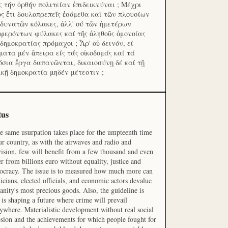
ς τήν ὀρθήν πολιτείαν ἐπιδεικνύναι ; Μέχρι
ος ἔτι δουλοπρεπεῖς ἐσόμεθα καὶ τῶν πλουσίων
 δυνατῶν κόλακες, ἀλλ' ού τῶν ἡμετέρων
φερόντων φύλακες καί τῆς ἀληθοῦς ὁμονοίας
 δημοκρατίας πρόμαχοι ; Ἆρ' οὐ δεινόν, εί
ματα μέν ἄπειρα είς τάς οἰκοδομάς καί τά
όσια ἔργα δαπανῶνται, δικαιοσύνῃ δέ καί τῇ
ικῇ δημοκρατία μηδέν μέτεστιν ;
tus
he same usurpation takes place for the umpteenth time
ur country, as with the airwaves and radio and
vision, few will benefit from a few thousand and even
r from billions euro without equality, justice and
cracy. The issue is to measured how much more can
ticians, elected officials, and economic actors devalue
nity's most precious goods. Also, the guideline is
is shaping a future where crime will prevail
ywhere. Materialistic development without real social
sion and the achievements for which people fought for