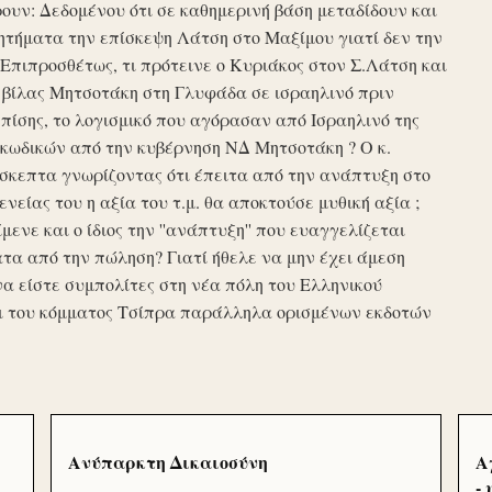
υν: Δεδομένου ότι σε καθημερινή βάση μεταδίδουν και
τήματα την επίσκεψη Λάτση στο Μαξίμου γιατί δεν την
πιπροσθέτως, τι πρότεινε ο Κυριάκος στον Σ.Λάτση και
ης βίλας Μητσοτάκη στη Γλυφάδα σε ισραηλινό πριν
ίσης, το λογισμικό που αγόρασαν από Ισραηλινό της
κωδικών από την κυβέρνηση ΝΔ Μητσοτάκη ? Ο κ.
σκεπτα γνωρίζοντας ότι έπειτα από την ανάπτυξη στο
ενείας του η αξία του τ.μ. θα αποκτούσε μυθική αξία ;
μενε και ο ίδιος την ''ανάπτυξη'' που ευαγγελίζεται
τα από την πώληση? Γιατί ήθελε να μην έχει άμεση
να είστε συμπολίτες στη νέα πόλη του Ελληνικού
ι του κόμματος Τσίπρα παράλληλα ορισμένων εκδοτών
Ανύπαρκτη Δικαιοσύνη
Α
-