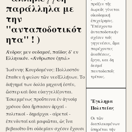
πράξιν τῆς
παράλληλα με
δωρεᾶς γίνεται
την
οἰκοδομική
ἐπιχείρησις.
''ανταποδοτικότ
Ὑπέσχοντο
ἀνταποδοτικήν
ητα'' ! )
σχέσιν τοῖς
γηγενέσιν, ἅμα
παρέχοντες
Άνδρας μεν ουδαμού, παίδας δ’ εν
ἀναθέσεις,
Ελληνικόν. «Άνθρωπον ζητώ.»
ἔργα, και δη
δεσμά
Ἰωάννης Κουρδομένος: Πολλοστόν
παντοδαποῖς
ἔπαθεν ἡ φυλον τῶν νεοἙλλήνων. Το
τρίτοις.
διήγημά των δολία μηχανή ἐστίν,
ὥσπερ καὶ ὅσα εὐαγγελίζονται.
Ἐσκεμμένως προὔτεινα ἐν ἀγνοίᾳ
Ἔγκλημα
χρόνου ὅσα ἥρπασαν ἀρχαί -
Πολιτείας
πολιτικοί - δημάρχοι - αἱρετοί -
Οι τῶν
ἐπενδυταί καὶ μαφιῶται, ὡς ἵνα
διαπλεκομένων
βεβαιοῖτο ὅτι οὐδεμίαν σχέσιν ἔχουσι
ὑπηρέται τήν