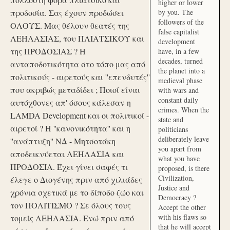
higher or lower
προδοσία. Σας έχουν προδώσει
by you. The
followers of the
ΟΛΟΥΣ. Μας θέλουν θεατές της
false capitalist
ΛΕΗΛΑΣΙΑΣ, του ΠΛΙΑΤΣΙΚΟΥ και
development
της ΠΡΟΔΟΣΙΑΣ ? Η
have, in a few
decades, turned
ανταποδοτικότητα στο τόπο μας από
the planet into a
πολιτικούς - αιρετούς και ''επενδυτές''
medieval phase
που ακριβώς μεταδίδει ; Ποιοί είναι
with wars and
constant daily
αυτόχθονες απ' όσους κάλεσαν η
crimes. When the
LAMDA Development και οι πολιτικοί -
state and
αιρετοί ? Η ''κανονικότητα'' και η
politicians
deliberately leave
''ανάπτυξη'' ΝΔ - Μητσοτάκη
you apart from
αποδεικνύεται ΛΕΗΛΑΣΙΑ και
what you have
ΠΡΟΔΟΣΙΑ. Έχει γίνει σαφές τι
proposed, is there
Civilization,
έλεγε ο Διογένης πριν από χιλιάδες
Justice and
χρόνια σχετικά με το δίποδο ζώο και
Democracy ?
τον ΠΟΛΙΤΙΣΜΟ ? Σε όλους τους
Accept the other
with his flaws so
τομείς ΛΕΗΛΑΣΙΑ. Ενώ πριν από
that he will accept