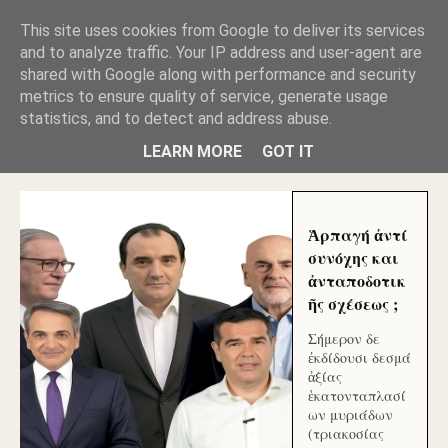
GLYFADAWEB: ΑΝΤΙ ΑΝΤΑΠΟΔΟΣΗΣ ΣΤΟΥΣ
This site uses cookies from Google to deliver its services
ΑΥΤΟΧΘΟΝΕΣ ΜΟΥ ΕΚΛΕΙΣΑΝ ΤΑ ΣΟΣΙΑΛ ΚΑΙ
and to analyze traffic. Your IP address and user-agent are
ΦΙΜΩΣΑΝ ΤΟ SITE. ΟΙ ΧΙΛΙΑΔΕΣ ΜΙΚΡΟΕΠΕΝΔΥΤΕΣ
ΕΠΕΝΔΥΣΑΤΕ ΓΙΑ ΛΕΗΛΑΣΙΑ ΚΑΙ ΕΓΚΛΗΜΑ ?
shared with Google along with performance and security
metrics to ensure quality of service, generate usage
statistics, and to detect and address abuse.
ΓΛΥΦΑΔΑ WEB |ΟΙ ΜΕΓΑΛΟΙ ΚΛΕΠΤΑΙ ΑΠΟ ΤΟ
ΜΙΚΡΟΝ ΑΠΑΓΟΥΣΙ
LEARN MORE
GOT IT
Ἁρπαγή ἀντί
συνόχης και
ἀνταποδοτικ
ῆς σχέσεως ;
Σήμερον δε
ἐκδίδουσι δεσμά
ἀξίας
ἑκατονταπλασί
ων μυριάδων
(τριακοσίας