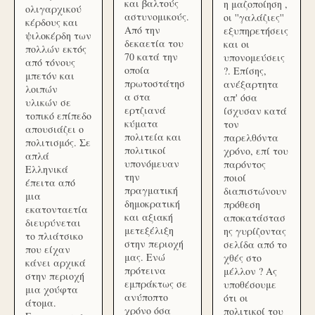
και βαλτούς
η μαζοποίηση ,
ολιγαρχικού
αστυνομικούς.
οι ''γαλάζιες''
κέρδους και
Από την
εξυπηρετήσεις
ψιλοκέρδη των
δεκαετία του
και οι
πολλών εκτός
70 κατά την
υπονομεύσεις
από τόνους
οποία
?. Επίσης,
μπετόν και
πρωτοστάτησ
ανέξαρτητα
λοιπών
α στα
απ' όσα
υλικών σε
ερτζιανά
ίσχυσαν κατά
τοπικό επίπεδο
κύματα
τον
απουσιάζει ο
πολιτεία και
παρελθόντα
πολιτισμός. Σε
πολιτικοί
χρόνο, επί του
απλά
υπονόμευαν
παρόντος
Ελληνικά
την
ποιοί
έπειτα από
πραγματική
διαπιστώνουν
μια
δημοκρατική
πρόθεση
εκατονταετία
και αξιακή
αποκατάστασ
διευρύνεται
μετεξέλιξη
ης γυρίζοντας
το πλιάτσικο
στην περιοχή
σελίδα από το
που είχαν
μας. Ενώ
χθές στο
κάνει αρχικά
πρότεινα
μέλλον ? Ας
στην περιοχή
εμπράκτως σε
υποθέσουμε
μια χούφτα
ανύποπτο
ότι οι
άτομα.
χρόνο όσα
πολιτικοί του