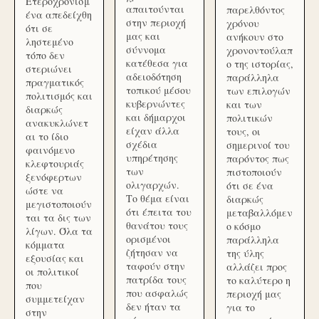
Ετεροχρονισμ
απαιτούνται
παρελθόντος
ένα απεδείχθη
στην περιοχή
χρόνου
ότι σε
μας και
ανήκουν στο
ληστεμένο
σύννομα
χρονοντούλαπ
τόπο δεν
κατέθεσα για
ο της ιστορίας,
στεριώνει
αδειοδότηση
παράλληλα
πραγματικός
τοπικού μέσου
των επιλογών
πολιτισμός και
κυβερνώντες
και των
διαρκώς
και δήμαρχοι
πολιτικών
ανακυκλώνετ
είχαν άλλα
τους, οι
αι το ίδιο
σχέδια
σημερινοί του
φαινόμενο
υπηρέτησης
παρόντος πως
κλεφτουριάς
των
πιστοποιούν
ξενόφερτων
ολιγαρχών.
ότι σε ένα
ώστε να
Το θέμα είναι
διαρκώς
μεγιστοποιούν
ότι έπειτα του
μεταβαλλόμεν
ται τα δις των
θανάτου τους
ο κόσμο
λίγων. Όλα τα
ορισμένοι
παράλληλα
κόμματα
ζήτησαν να
της ύλης
εξουσίας και
ταφούν στην
αλλάζει προς
οι πολιτικοί
πατρίδα τους
το καλύτερο η
που
που ασφαλώς
περιοχή μας
συμμετείχαν
δεν ήταν τα
για το
στην