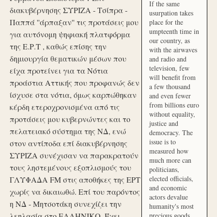
If the same
διακυβέρνησης ΣΥΡΙΖΑ - Τσίπρα -
usurpation takes
Παππά ''άρπαξαν'' τις προτάσεις μου
place for the
umpteenth time in
για αυτόνομη ψηφιακή πλατφόρμα
our country, as
της Ε.Ρ.Τ , καθώς επίσης την
with the airwaves
δημιουργία θεματικών μέσων που
and radio and
television, few
είχα προτείνει για τα Νότια
will benefit from
προάστια Αττικής που προφανώς δεν
a few thousand
ίσχυσε στα νότια, όμως καρπώθηκαν
and even fewer
from billions euro
κέρδη ετεροχρονισμένα από τις
without equality,
προτάσεις μου κυβερνώντες και το
justice and
πελατειακό σύστημα της ΝΔ, ενώ
democracy. The
issue is to
στον αντίποδα επί διακυβέρνησης
measured how
ΣΥΡΙΖΑ συνέχισαν να παρακρατούν
much more can
τους ληστεμένους εξοπλισμούς του
politicians,
elected officials,
ΓΛΥΦΑΔΑ FM στις αποθήκες της ΕΡΤ
and economic
χωρίς να δικαιωθώ. Επί του παρόντος
actors devalue
η ΝΔ - Μητσοτάκη συνεχίζει την
humanity's most
λεηλασία στο ΕΛΛΗΝΙΚΟ. Έχει
precious goods.