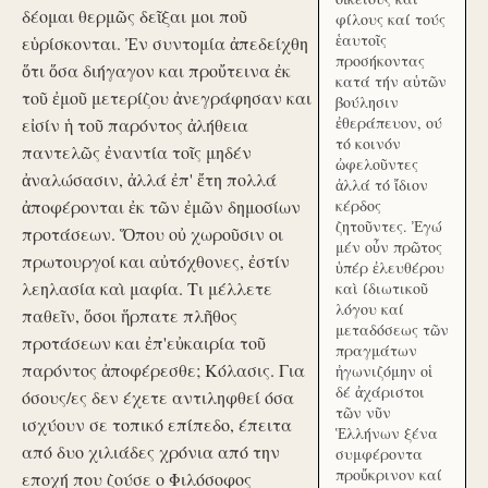
δέομαι θερμῶς δεῖξαι μοι ποῦ
φίλους καί τούς
ἑαυτοῖς
εὑρίσκονται. Ἐν συντομία ἀπεδείχθη
προσήκοντας
ὅτι ὅσα διήγαγον και προὔτεινα ἐκ
κατά τήν αὑτῶν
τοῦ ἐμοῦ μετερίζου ἀνεγράφησαν και
βούλησιν
ἐθεράπευον, ού
εἰσίν ἡ τοῦ παρόντος ἀλήθεια
τό κοινόν
παντελῶς ἐναντία τοῖς μηδέν
ὠφελοῦντες
ἀναλώσασιν, ἀλλά ἐπ' ἔτη πολλά
ἀλλά τό ἴδιον
ἀποφέρονται ἐκ τῶν ἐμῶν δημοσίων
κέρδος
ζητοῦντες. Ἐγώ
προτάσεων. Ὅπου οὐ χωροῦσιν οι
μέν οὖν πρῶτος
πρωτουργοί και αὐτόχθονες, ἐστίν
ὑπέρ ἐλευθέρου
λεηλασία καὶ μαφία. Τι μέλλετε
καὶ ίδιωτικοῦ
λόγου καί
παθεῖν, ὅσοι ἥρπατε πλῆθος
μεταδόσεως τῶν
προτάσεων και ἐπ'εὐκαιρία τοῦ
πραγμάτων
παρόντος ἀποφέρεσθε; Κόλασις. Για
ἠγωνιζόμην οἱ
δέ ἀχάριστοι
όσους/ες δεν έχετε αντιληφθεί όσα
τῶν νῦν
ισχύουν σε τοπικό επίπεδο, έπειτα
Ἑλλήνων ξένα
από δυο χιλιάδες χρόνια από την
συμφέροντα
προὔκρινον καί
εποχή που ζούσε ο Φιλόσοφος