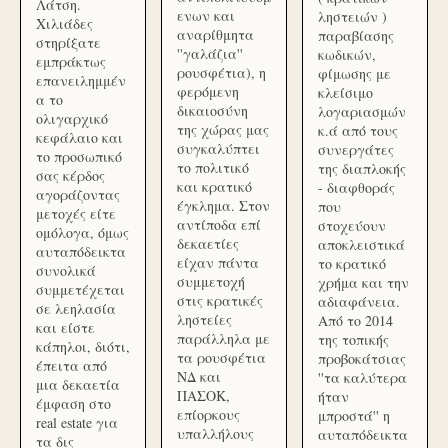
Λάτση.
ενων και
ληστειών )
Χιλιάδες
αναρίθμητα
παραβίασης
στηρίξατε
''γαλάζια''
κωδικών,
εμπράκτως
ρουσφέτια), η
φίμωσης με
επανειλημμέν
φερόμενη
κλείσιμο
α το
δικαιοσύνη
λογαριασμών
ολιγαρχικό
της χώρας μας
κ.ά από τους
κεφάλαιο και
συγκαλύπτει
συνεργάτες
το προσωπικό
το πολιτικό
της διαπλοκής
σας κέρδος
και κρατικό
- διαφθοράς
αγοράζοντας
έγκλημα. Στον
που
μετοχές είτε
αντίποδα επί
στοχεύουν
ομόλογα, όμως
δεκαετίες
αποκλειστικά
αυταπόδεικτα
είχαν πάντα
το κρατικό
συνολικά
συμμετοχή
χρήμα και την
συμμετέχεται
στις κρατικές
αδιαφάνεια.
σε λεηλασία
ληστείες
Από το 2014
και είστε
παράλληλα με
της τοπικής
κάπηλοι, διότι,
τα ρουσφέτια
προβοκάτσιας
έπειτα από
ΝΔ και
''τα καλύτερα
μια δεκαετία
ΠΑΣΟΚ,
ήταν
έμφαση στο
επίορκους
μπροστά'' η
real estate για
υπαλλήλους
αυταπόδεικτα
τα δις