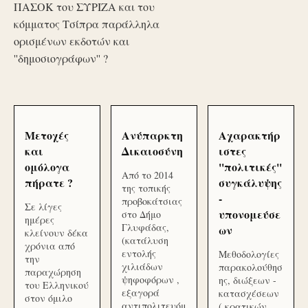
ΠΑΣΟΚ του ΣΥΡΙΖΑ και του
κόμματος Τσίπρα παράλληλα
ορισμένων εκδοτών και
''δημοσιογράφων'' ?
Μετοχές
Ανύπαρκτη
Αχαρακτήρ
και
Δικαιοσύνη
ιστες
ομόλογα
''πολιτικές''
Από το 2014
πήρατε ?
συγκάλυψης
της τοπικής
-
προβοκάτσιας
Σε λίγες
υπονομεύσε
στο Δήμο
ημέρες
Γλυφάδας,
ων
κλείνουν δέκα
(κατάλυση
χρόνια από
εντολής
Μεθοδολογίες
την
χιλιάδων
παρακολούθησ
παραχώρηση
ψηφοφόρων ,
ης, διώξεων -
του Ελληνικού
εξαγορά
κατασχέσεων
στον όμιλο
αντιπολιτευόμ
( κρατικών