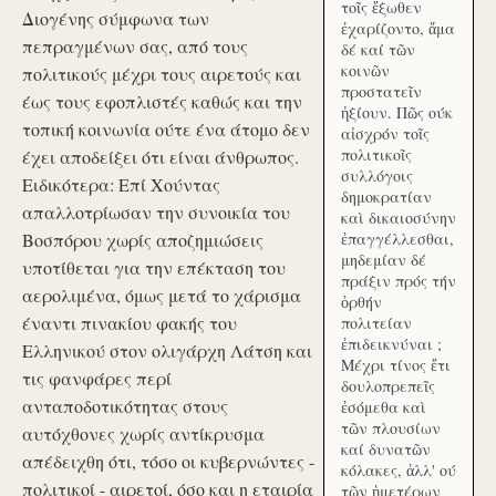
τοῖς ἔξωθεν
Διογένης σύμφωνα των
ἐχαρίζοντο, ἅμα
πεπραγμένων σας, από τους
δέ καί τῶν
κοινῶν
πολιτικούς μέχρι τους αιρετούς και
προστατεῖν
έως τους εφοπλιστές καθώς και την
ἠξίουν. Πῶς ούκ
τοπική κοινωνία ούτε ένα άτομο δεν
αἰσχρόν τοῖς
πολιτικοῖς
έχει αποδείξει ότι είναι άνθρωπος.
συλλόγοις
Ειδικότερα: Επί Χούντας
δημοκρατίαν
απαλλοτρίωσαν την συνοικία του
καὶ δικαιοσύνην
Βοσπόρου χωρίς αποζημιώσεις
ἐπαγγέλλεσθαι,
μηδεμίαν δέ
υποτίθεται για την επέκταση του
πράξιν πρός τήν
αερολιμένα, όμως μετά το χάρισμα
ὀρθήν
έναντι πινακίου φακής του
πολιτείαν
ἐπιδεικνύναι ;
Ελληνικού στον ολιγάρχη Λάτση και
Μέχρι τίνος ἔτι
τις φανφάρες περί
δουλοπρεπεῖς
ανταποδοτικότητας στους
ἐσόμεθα καὶ
τῶν πλουσίων
αυτόχθονες χωρίς αντίκρυσμα
καί δυνατῶν
απέδειχθη ότι, τόσο οι κυβερνώντες -
κόλακες, ἀλλ' ού
πολιτικοί - αιρετοί, όσο και η εταιρία
τῶν ἡμετέρων