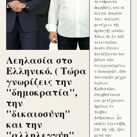
πεντήκοντα
ἀκριβῶς), και οι
ὀλίγοι ποιούσι
τους πολλούς
μετύχειν τῆς
ἁρπαγῆς αὐτῶν.
Ἰδίως δε ἐν τοῖς
τελευταίοις
δυσίν ἔτεσιν
ἀνεδέξαντο τον
Λεηλασία στο
ῥόλον τῶν
συνεργαζομένω
Ελληνικό. ( Τώρα
ν διοικητῶν, ἀπο
γνωρίζεις την
πολιτικῶν μέχρι
ἱερέων.
''δημοκρατία'',
Καθιστῶσι,
ἐπεμβαίνουσι
την
και μετέχουσιν
ἀμέσως ἐν
''δικαιοσύνη''
πλήθει
ἀνθρώπων, ὧν
και την
οὐδείς ἐγεννήθη
ἐπί τῆς γῆς, ἥτις
''αλληλεγγύη''
μετά την