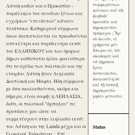
συμφερόντων
Λάτση καθώς και ο Προκοπίου -
φύλακες καί τῆς
παράλληλα του συνόλου ξένων και
ἀληθοῦς
εγχώριων ''επενδυτών'' κάνουν
ὁμονοίας καὶ
δημοκρατίας
πλιάτσικο. Καθημερινά σύμφωνα
πρόμαχοι ; Ἆρ'
όσων διαπιστώνεται να προωθούνται
οὐ δεινόν, εί
από κέντρα και παράκεντρα εκτός
χρήματα μέν
ἄπειρα είς τάς
του ΕΛΛΗΝΙΚΟΥ και των όμορων
οἰκοδομάς καί
δήμων καθίσταται ηλίου φαεινότερο
τά δημόσια
ότι το σχέδιο των πολιτικών και της
ἔργα
εταιρίας Λάτση ήταν Λεηλασία
δαπανῶνται,
δικαιοσύνῃ δέ
Διαπλοκή και Μαφία. Ήδη σύμφωνα
καί τῇ τοπικῇ
με όσα ακολουθούνται, ακόμα και
δημοκρατία
σήμερα, είναι σαφής η ΛΕΗΛΑΣΙΑ,
μηδέν μέτεστιν
;
διότι, οι πολιτικοί ''άρπαξαν'' τις
προτάσεις μου ώστε να
συμμετέσχουν στην λεηλασία εκτός
του Λάτση και της Lamda μέχρι και οι
Status
Γερμανοί. Ειδικότερα：Επί