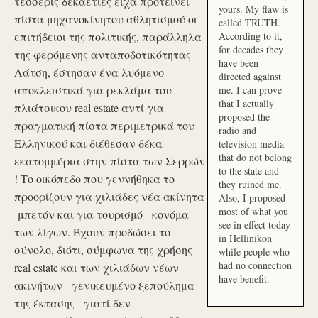
τέσσερις δεκαετίες είχα προτείνει
yours. My flaw is
πίστα μηχανοκίνητου αθλητισμού οι
called TRUTH.
επιτήδειοι της πολιτικής, παράλληλα
According to it,
for decades they
της φερόμενης ανταποδοτικότητας
have been
Λάτση, έστησαν ένα λυόμενο
directed against
αποκλειστικά για ρεκλάμα του
me. I can prove
that I actually
πλιάτσικου real estate αντί για
proposed the
πραγματική πίστα περιμετρικά του
radio and
Ελληνικού και διέθεσαν δέκα
television media
that do not belong
εκατομμύρια στην πίστα των Σερρών
to the state and
! Το οικόπεδο που γεννήθηκα το
they ruined me.
προορίζουν για χιλιάδες νέα ακίνητα
Also, I proposed
most of what you
-μπετόν και για τουρισμό - κονόμα
see in effect today
των λίγων. Έχουν προδώσει το
in Hellinikon
σύνολο, διότι, σύμφωνα της χρήσης
while people who
had no connection
real estate και των χιλιάδων νέων
have benefit.
ακινήτων - γενικευμένο ξεπούλημα
της έκτασης - γιατί δεν