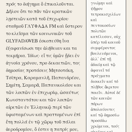
γνώμην καὶ
πρός το διήγημα ὃ ἐπικαλοῦνται.
ψῆφον
Δῆλον ὅτι το πᾶν τῶν κρατικῶν
τετρακισχιλίων
λῃστειῶν κατὰ τοῦ ἐπιχωρίου
καὶ
πεντακοσίων
σταθμοῦ ΓΛΥΦΑΔΑ FM καὶ ὕστερον
πολιτῶν
το κλεῖσμα τῶν κοινωνικῶν τοῦ
κατέλυσαν, οὐχ
GLYFADAWEB ἐσκοπεύθη ἵνα
ὑπέρ τοῦ κοινοῦ
ἐξαφανίσωσι την ἀλήθειαν και τα
συμφέροντος
βουλευόμενοι,
τεκμήρια. Ἰδίως· εἴ τις ὑμῶν ᾔδει ἐν
ἀλλ᾽ ἐπί τῇ
ἀγνοία χρόνου, προ δεκαετιῶν, τας
ἀδικίᾳ καὶ τῷ
δημοσίας προτάσεις Μητσοτάκη,
ἀφανεῖ τά
πράγματα
Τσίπρα, Καραμανλῆ, Παπανδρέου,
διοικεῖν καί τό
Σημίτη, Σαμαρᾶ, Παπανικολάου και
πλῆθος ἄκριτον
τῶν λοιπῶν ἐν ἐπιχωρίῳ, ὡσαύτως
ποιεῖν. Αὐτοί δέ
τῶν κοινῶν
Κωνσταντάτου και τῶν λοιπῶν
πόρων
αἱρετῶν ἐν Ἑλληνικῷ περί τῶν
ἀπολαύοντες
ὑφισταμένων καὶ πραττομένων ἐπί
καί τῷ δημοσίω
προσόδω
ἔτη πολλά ἐν τῷ χῶρῳ τοῦ πάλαι
χρώμενοι, τούς
ἀεροδρομίου, ὅ ἐστιν η πατρίς μου,
οἰκείους καὶ