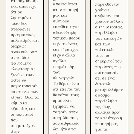
Ετεροχρονισμ
απαιτούνται
παρελθόντος
ένα απεδείχθη
στην περιοχή
χρόνου
ότι σε
μας και
ανήκουν στο
ληστεμένο
σύννομα
χρονοντούλαπ
τόπο δεν
κατέθεσα για
ο της ιστορίας,
στεριώνει
αδειοδότηση
παράλληλα
πραγματικός
τοπικού μέσου
των επιλογών
πολιτισμός και
κυβερνώντες
και των
διαρκώς
και δήμαρχοι
πολιτικών
ανακυκλώνετ
είχαν άλλα
τους, οι
αι το ίδιο
σχέδια
σημερινοί του
φαινόμενο
υπηρέτησης
παρόντος πως
κλεφτουριάς
των
πιστοποιούν
ξενόφερτων
ολιγαρχών.
ότι σε ένα
ώστε να
Το θέμα είναι
διαρκώς
μεγιστοποιούν
ότι έπειτα του
μεταβαλλόμεν
ται τα δις των
θανάτου τους
ο κόσμο
λίγων. Όλα τα
ορισμένοι
παράλληλα
κόμματα
ζήτησαν να
της ύλης
εξουσίας και
ταφούν στην
αλλάζει προς
οι πολιτικοί
πατρίδα τους
το καλύτερο η
που
που ασφαλώς
περιοχή μας
συμμετείχαν
δεν ήταν τα
για το
στην