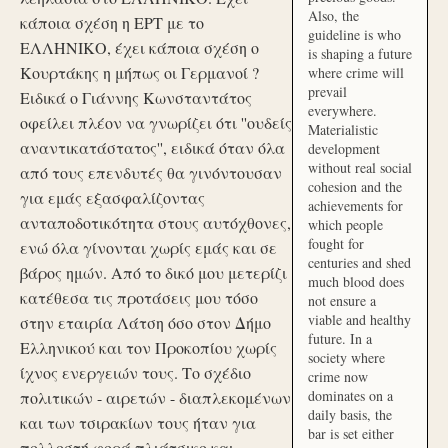
Also, the
κάποια σχέση η ΕΡΤ με το
guideline is who
ΕΛΛΗΝΙΚΟ, έχει κάποια σχέση ο
is shaping a future
Κουρτάκης η μήπως οι Γερμανοί ?
where crime will
prevail
Ειδικά ο Γιάννης Κωνσταντάτος
everywhere.
οφείλει πλέον να γνωρίζει ότι ''ουδείς
Materialistic
αναντικατάστατος'', ειδικά όταν όλα
development
without real social
από τους επενδυτές θα γινόντουσαν
cohesion and the
για εμάς εξασφαλίζοντας
achievements for
ανταποδοτικότητα στους αυτόχθονες,
which people
fought for
ενώ όλα γίνονται χωρίς εμάς και σε
centuries and shed
βάρος ημών. Από το δικό μου μετερίζι
much blood does
κατέθεσα τις προτάσεις μου τόσο
not ensure a
viable and healthy
στην εταιρία Λάτση όσο στον Δήμο
future. In a
Ελληνικού και τον Προκοπίου χωρίς
society where
ίχνος ενεργειών τους. Το σχέδιο
crime now
dominates on a
πολιτικών - αιρετών - διαπλεκομένων
daily basis, the
και των τσιρακίων τους ήταν για
bar is set either
πολλοστή φορά πλιάτσικο και