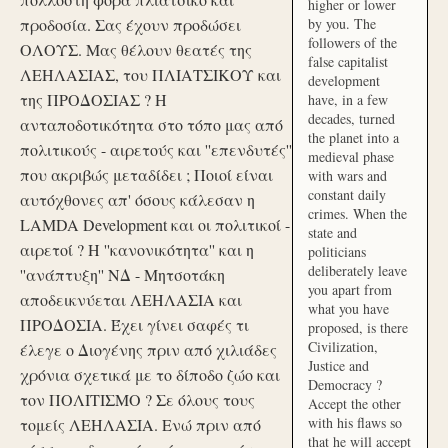
higher or lower
προδοσία. Σας έχουν προδώσει
by you. The
followers of the
ΟΛΟΥΣ. Μας θέλουν θεατές της
false capitalist
ΛΕΗΛΑΣΙΑΣ, του ΠΛΙΑΤΣΙΚΟΥ και
development
της ΠΡΟΔΟΣΙΑΣ ? Η
have, in a few
decades, turned
ανταποδοτικότητα στο τόπο μας από
the planet into a
πολιτικούς - αιρετούς και ''επενδυτές''
medieval phase
που ακριβώς μεταδίδει ; Ποιοί είναι
with wars and
constant daily
αυτόχθονες απ' όσους κάλεσαν η
crimes. When the
LAMDA Development και οι πολιτικοί -
state and
αιρετοί ? Η ''κανονικότητα'' και η
politicians
deliberately leave
''ανάπτυξη'' ΝΔ - Μητσοτάκη
you apart from
αποδεικνύεται ΛΕΗΛΑΣΙΑ και
what you have
ΠΡΟΔΟΣΙΑ. Έχει γίνει σαφές τι
proposed, is there
Civilization,
έλεγε ο Διογένης πριν από χιλιάδες
Justice and
χρόνια σχετικά με το δίποδο ζώο και
Democracy ?
τον ΠΟΛΙΤΙΣΜΟ ? Σε όλους τους
Accept the other
with his flaws so
τομείς ΛΕΗΛΑΣΙΑ. Ενώ πριν από
that he will accept