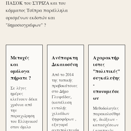
ΠΑΣΟΚ του ΣΥΡΙΖΑ και του
κόμματος Τσίπρα παράλληλα
ορισμένων εκδοτών και
''δημοσιογράφων'' ?
Μετοχές
Ανύπαρκτη
Αχαρακτήρ
και
Δικαιοσύνη
ιστες
ομόλογα
''πολιτικές''
Από το 2014
πήρατε ?
συγκάλυψης
της τοπικής
-
προβοκάτσιας
Σε λίγες
υπονομεύσε
στο Δήμο
ημέρες
Γλυφάδας,
ων
κλείνουν δέκα
(κατάλυση
χρόνια από
εντολής
Μεθοδολογίες
την
χιλιάδων
παρακολούθησ
παραχώρηση
ψηφοφόρων ,
ης, διώξεων -
του Ελληνικού
εξαγορά
κατασχέσεων
στον όμιλο
αντιπολιτευόμ
( κρατικών