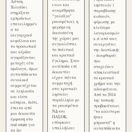
Λάτση.
ενων και
ληστειών )
Χιλιάδες
αναρίθμητα
παραβίασης
στηρίξατε
''γαλάζια''
κωδικών,
εμπράκτως
ρουσφέτια), η
φίμωσης με
επανειλημμέν
φερόμενη
κλείσιμο
α το
δικαιοσύνη
λογαριασμών
ολιγαρχικό
της χώρας μας
κ.ά από τους
κεφάλαιο και
συγκαλύπτει
συνεργάτες
το προσωπικό
το πολιτικό
της διαπλοκής
σας κέρδος
και κρατικό
- διαφθοράς
αγοράζοντας
έγκλημα. Στον
που
μετοχές είτε
αντίποδα επί
στοχεύουν
ομόλογα, όμως
δεκαετίες
αποκλειστικά
αυταπόδεικτα
είχαν πάντα
το κρατικό
συνολικά
συμμετοχή
χρήμα και την
συμμετέχεται
στις κρατικές
αδιαφάνεια.
σε λεηλασία
ληστείες
Από το 2014
και είστε
παράλληλα με
της τοπικής
κάπηλοι, διότι,
τα ρουσφέτια
προβοκάτσιας
έπειτα από
ΝΔ και
''τα καλύτερα
μια δεκαετία
ΠΑΣΟΚ,
ήταν
έμφαση στο
επίορκους
μπροστά'' η
real estate για
υπαλλήλους
αυταπόδεικτα
τα δις