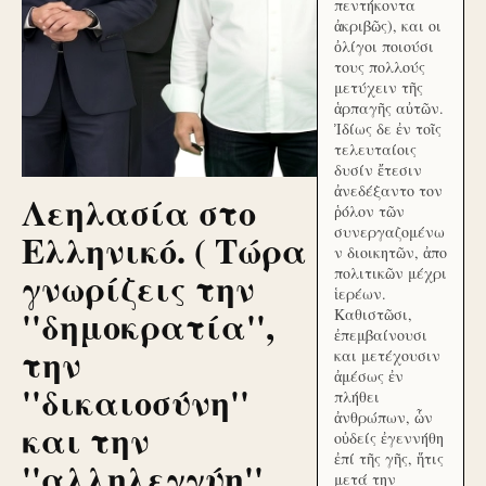
πεντήκοντα
ἀκριβῶς), και οι
ὀλίγοι ποιούσι
τους πολλούς
μετύχειν τῆς
ἁρπαγῆς αὐτῶν.
Ἰδίως δε ἐν τοῖς
τελευταίοις
δυσίν ἔτεσιν
ἀνεδέξαντο τον
Λεηλασία στο
ῥόλον τῶν
συνεργαζομένω
Ελληνικό. ( Τώρα
ν διοικητῶν, ἀπο
γνωρίζεις την
πολιτικῶν μέχρι
ἱερέων.
''δημοκρατία'',
Καθιστῶσι,
ἐπεμβαίνουσι
την
και μετέχουσιν
ἀμέσως ἐν
''δικαιοσύνη''
πλήθει
ἀνθρώπων, ὧν
και την
οὐδείς ἐγεννήθη
ἐπί τῆς γῆς, ἥτις
''αλληλεγγύη''
μετά την