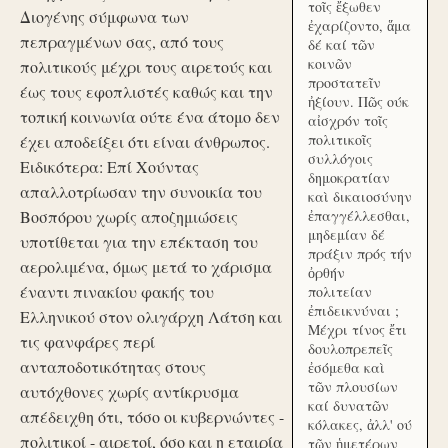
τοῖς ἔξωθεν
Διογένης σύμφωνα των
ἐχαρίζοντο, ἅμα
πεπραγμένων σας, από τους
δέ καί τῶν
κοινῶν
πολιτικούς μέχρι τους αιρετούς και
προστατεῖν
έως τους εφοπλιστές καθώς και την
ἠξίουν. Πῶς ούκ
τοπική κοινωνία ούτε ένα άτομο δεν
αἰσχρόν τοῖς
πολιτικοῖς
έχει αποδείξει ότι είναι άνθρωπος.
συλλόγοις
Ειδικότερα: Επί Χούντας
δημοκρατίαν
απαλλοτρίωσαν την συνοικία του
καὶ δικαιοσύνην
Βοσπόρου χωρίς αποζημιώσεις
ἐπαγγέλλεσθαι,
μηδεμίαν δέ
υποτίθεται για την επέκταση του
πράξιν πρός τήν
αερολιμένα, όμως μετά το χάρισμα
ὀρθήν
έναντι πινακίου φακής του
πολιτείαν
ἐπιδεικνύναι ;
Ελληνικού στον ολιγάρχη Λάτση και
Μέχρι τίνος ἔτι
τις φανφάρες περί
δουλοπρεπεῖς
ανταποδοτικότητας στους
ἐσόμεθα καὶ
τῶν πλουσίων
αυτόχθονες χωρίς αντίκρυσμα
καί δυνατῶν
απέδειχθη ότι, τόσο οι κυβερνώντες -
κόλακες, ἀλλ' ού
πολιτικοί - αιρετοί, όσο και η εταιρία
τῶν ἡμετέρων