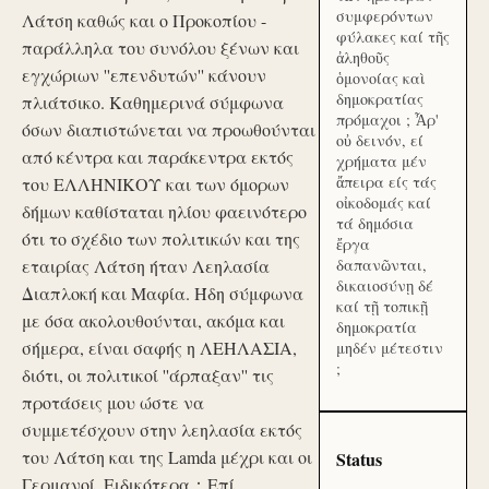
συμφερόντων
Λάτση καθώς και ο Προκοπίου -
φύλακες καί τῆς
παράλληλα του συνόλου ξένων και
ἀληθοῦς
εγχώριων ''επενδυτών'' κάνουν
ὁμονοίας καὶ
δημοκρατίας
πλιάτσικο. Καθημερινά σύμφωνα
πρόμαχοι ; Ἆρ'
όσων διαπιστώνεται να προωθούνται
οὐ δεινόν, εί
από κέντρα και παράκεντρα εκτός
χρήματα μέν
ἄπειρα είς τάς
του ΕΛΛΗΝΙΚΟΥ και των όμορων
οἰκοδομάς καί
δήμων καθίσταται ηλίου φαεινότερο
τά δημόσια
ότι το σχέδιο των πολιτικών και της
ἔργα
εταιρίας Λάτση ήταν Λεηλασία
δαπανῶνται,
δικαιοσύνῃ δέ
Διαπλοκή και Μαφία. Ήδη σύμφωνα
καί τῇ τοπικῇ
με όσα ακολουθούνται, ακόμα και
δημοκρατία
σήμερα, είναι σαφής η ΛΕΗΛΑΣΙΑ,
μηδέν μέτεστιν
;
διότι, οι πολιτικοί ''άρπαξαν'' τις
προτάσεις μου ώστε να
συμμετέσχουν στην λεηλασία εκτός
του Λάτση και της Lamda μέχρι και οι
Status
Γερμανοί. Ειδικότερα：Επί