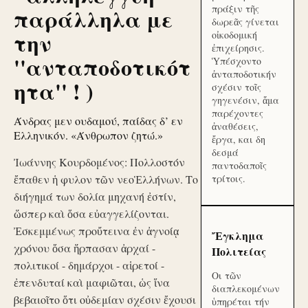
πράξιν τῆς
παράλληλα με
δωρεᾶς γίνεται
την
οἰκοδομική
ἐπιχείρησις.
''ανταποδοτικότ
Ὑπέσχοντο
ἀνταποδοτικήν
ητα'' ! )
σχέσιν τοῖς
γηγενέσιν, ἅμα
παρέχοντες
Άνδρας μεν ουδαμού, παίδας δ’ εν
ἀναθέσεις,
Ελληνικόν. «Άνθρωπον ζητώ.»
ἔργα, και δη
δεσμά
Ἰωάννης Κουρδομένος: Πολλοστόν
παντοδαποῖς
ἔπαθεν ἡ φυλον τῶν νεοἙλλήνων. Το
τρίτοις.
διήγημά των δολία μηχανή ἐστίν,
ὥσπερ καὶ ὅσα εὐαγγελίζονται.
Ἐσκεμμένως προὔτεινα ἐν ἀγνοίᾳ
Ἔγκλημα
χρόνου ὅσα ἥρπασαν ἀρχαί -
Πολιτείας
πολιτικοί - δημάρχοι - αἱρετοί -
Οι τῶν
ἐπενδυταί καὶ μαφιῶται, ὡς ἵνα
διαπλεκομένων
βεβαιοῖτο ὅτι οὐδεμίαν σχέσιν ἔχουσι
ὑπηρέται τήν