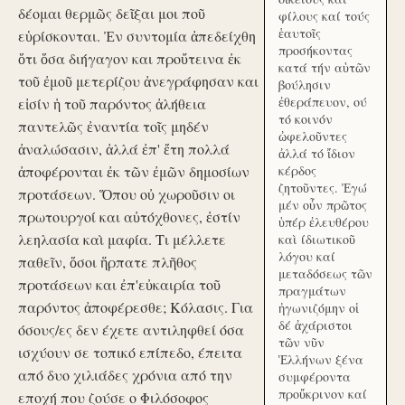
δέομαι θερμῶς δεῖξαι μοι ποῦ
φίλους καί τούς
ἑαυτοῖς
εὑρίσκονται. Ἐν συντομία ἀπεδείχθη
προσήκοντας
ὅτι ὅσα διήγαγον και προὔτεινα ἐκ
κατά τήν αὑτῶν
τοῦ ἐμοῦ μετερίζου ἀνεγράφησαν και
βούλησιν
ἐθεράπευον, ού
εἰσίν ἡ τοῦ παρόντος ἀλήθεια
τό κοινόν
παντελῶς ἐναντία τοῖς μηδέν
ὠφελοῦντες
ἀναλώσασιν, ἀλλά ἐπ' ἔτη πολλά
ἀλλά τό ἴδιον
ἀποφέρονται ἐκ τῶν ἐμῶν δημοσίων
κέρδος
ζητοῦντες. Ἐγώ
προτάσεων. Ὅπου οὐ χωροῦσιν οι
μέν οὖν πρῶτος
πρωτουργοί και αὐτόχθονες, ἐστίν
ὑπέρ ἐλευθέρου
λεηλασία καὶ μαφία. Τι μέλλετε
καὶ ίδιωτικοῦ
λόγου καί
παθεῖν, ὅσοι ἥρπατε πλῆθος
μεταδόσεως τῶν
προτάσεων και ἐπ'εὐκαιρία τοῦ
πραγμάτων
παρόντος ἀποφέρεσθε; Κόλασις. Για
ἠγωνιζόμην οἱ
δέ ἀχάριστοι
όσους/ες δεν έχετε αντιληφθεί όσα
τῶν νῦν
ισχύουν σε τοπικό επίπεδο, έπειτα
Ἑλλήνων ξένα
από δυο χιλιάδες χρόνια από την
συμφέροντα
προὔκρινον καί
εποχή που ζούσε ο Φιλόσοφος