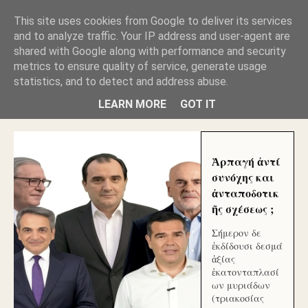
GLYFADAWEB: ΑΝΤΙ ΑΝΤΑΠΟΔΟΣΗΣ ΣΤΟΥΣ
This site uses cookies from Google to deliver its services
ΑΥΤΟΧΘΟΝΕΣ ΜΟΥ ΕΚΛΕΙΣΑΝ ΤΑ ΣΟΣΙΑΛ ΚΑΙ
and to analyze traffic. Your IP address and user-agent are
ΦΙΜΩΣΑΝ ΤΟ SITE. ΟΙ ΧΙΛΙΑΔΕΣ ΜΙΚΡΟΕΠΕΝΔΥΤΕΣ
ΕΠΕΝΔΥΣΑΤΕ ΓΙΑ ΛΕΗΛΑΣΙΑ ΚΑΙ ΕΓΚΛΗΜΑ ?
shared with Google along with performance and security
metrics to ensure quality of service, generate usage
statistics, and to detect and address abuse.
ΓΛΥΦΑΔΑ WEB |ΟΙ ΜΕΓΑΛΟΙ ΚΛΕΠΤΑΙ ΑΠΟ ΤΟ
ΜΙΚΡΟΝ ΑΠΑΓΟΥΣΙ
LEARN MORE
GOT IT
Ἁρπαγή ἀντί
συνόχης και
ἀνταποδοτικ
ῆς σχέσεως ;
Σήμερον δε
ἐκδίδουσι δεσμά
ἀξίας
ἑκατονταπλασί
ων μυριάδων
(τριακοσίας