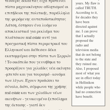
τέσσερις δεκαετίες είχα προτείνει
yours. My flaw is
πίστα μηχανοκίνητου αθλητισμού οι
called TRUTH.
επιτήδειοι της πολιτικής, παράλληλα
According to it,
for decades they
της φερόμενης ανταποδοτικότητας
have been
Λάτση, έστησαν ένα λυόμενο
directed against
αποκλειστικά για ρεκλάμα του
me. I can prove
that I actually
πλιάτσικου real estate αντί για
proposed the
πραγματική πίστα περιμετρικά του
radio and
Ελληνικού και διέθεσαν δέκα
television media
that do not belong
εκατομμύρια στην πίστα των Σερρών
to the state and
! Το οικόπεδο που γεννήθηκα το
they ruined me.
προορίζουν για χιλιάδες νέα ακίνητα
Also, I proposed
most of what you
-μπετόν και για τουρισμό - κονόμα
see in effect today
των λίγων. Έχουν προδώσει το
in Hellinikon
σύνολο, διότι, σύμφωνα της χρήσης
while people who
had no connection
real estate και των χιλιάδων νέων
have benefit.
ακινήτων - γενικευμένο ξεπούλημα
της έκτασης - γιατί δεν