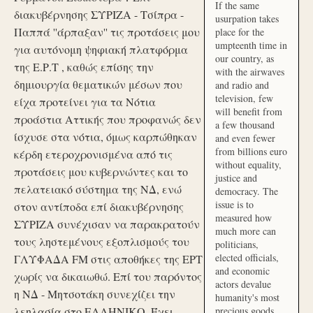
If the same
διακυβέρνησης ΣΥΡΙΖΑ - Τσίπρα -
usurpation takes
Παππά ''άρπαξαν'' τις προτάσεις μου
place for the
umpteenth time in
για αυτόνομη ψηφιακή πλατφόρμα
our country, as
της Ε.Ρ.Τ , καθώς επίσης την
with the airwaves
δημιουργία θεματικών μέσων που
and radio and
television, few
είχα προτείνει για τα Νότια
will benefit from
προάστια Αττικής που προφανώς δεν
a few thousand
ίσχυσε στα νότια, όμως καρπώθηκαν
and even fewer
from billions euro
κέρδη ετεροχρονισμένα από τις
without equality,
προτάσεις μου κυβερνώντες και το
justice and
πελατειακό σύστημα της ΝΔ, ενώ
democracy. The
issue is to
στον αντίποδα επί διακυβέρνησης
measured how
ΣΥΡΙΖΑ συνέχισαν να παρακρατούν
much more can
τους ληστεμένους εξοπλισμούς του
politicians,
elected officials,
ΓΛΥΦΑΔΑ FM στις αποθήκες της ΕΡΤ
and economic
χωρίς να δικαιωθώ. Επί του παρόντος
actors devalue
η ΝΔ - Μητσοτάκη συνεχίζει την
humanity's most
λεηλασία στο ΕΛΛΗΝΙΚΟ. Έχει
precious goods.