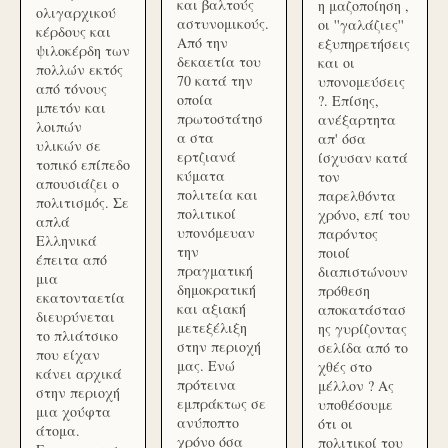
και βαλτούς
η μαζοποίηση ,
ολιγαρχικού
αστυνομικούς.
οι ''γαλάζιες''
κέρδους και
Από την
εξυπηρετήσεις
ψιλοκέρδη των
δεκαετία του
και οι
πολλών εκτός
70 κατά την
υπονομεύσεις
από τόνους
οποία
?. Επίσης,
μπετόν και
πρωτοστάτησ
ανέξαρτητα
λοιπών
α στα
απ' όσα
υλικών σε
ερτζιανά
ίσχυσαν κατά
τοπικό επίπεδο
κύματα
τον
απουσιάζει ο
πολιτεία και
παρελθόντα
πολιτισμός. Σε
πολιτικοί
χρόνο, επί του
απλά
υπονόμευαν
παρόντος
Ελληνικά
την
ποιοί
έπειτα από
πραγματική
διαπιστώνουν
μια
δημοκρατική
πρόθεση
εκατονταετία
και αξιακή
αποκατάστασ
διευρύνεται
μετεξέλιξη
ης γυρίζοντας
το πλιάτσικο
στην περιοχή
σελίδα από το
που είχαν
μας. Ενώ
χθές στο
κάνει αρχικά
πρότεινα
μέλλον ? Ας
στην περιοχή
εμπράκτως σε
υποθέσουμε
μια χούφτα
ανύποπτο
ότι οι
άτομα.
χρόνο όσα
πολιτικοί του