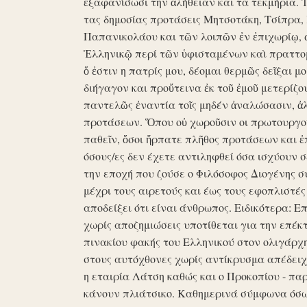
ἐξαφανίσωσι την ἀλήθειαν και τα τεκμήρια. Ἰδ
τας δημοσίας προτάσεις Μητσοτάκη, Τσίπρα,
Παπανικολάου και τῶν λοιπῶν ἐν ἐπιχωρίῳ,
Ἑλληνικῷ περί τῶν ὑφισταμένων καὶ πραττομ
ὅ ἐστιν η πατρίς μου, δέομαι θερμῶς δεῖξαι μ
διήγαγον και προὔτεινα ἐκ τοῦ ἐμοῦ μετερίζο
παντελῶς ἐναντία τοῖς μηδέν ἀναλώσασιν, ἀ
προτάσεων. Ὅπου οὐ χωροῦσιν οι πρωτουργοί 
παθεῖν, ὅσοι ἥρπατε πλῆθος προτάσεων και ἐ
όσους/ες δεν έχετε αντιληφθεί όσα ισχύουν σ
την εποχή που ζούσε ο Φιλόσοφος Διογένης 
μέχρι τους αιρετούς και έως τους εφοπλιστές
αποδείξει ότι είναι άνθρωπος. Ειδικότερα: 
χωρίς αποζημιώσεις υποτίθεται για την επέκ
πινακίου φακής του Ελληνικού στον ολιγάρχ
στους αυτόχθονες χωρίς αντίκρυσμα απέδειχθη 
η εταιρία Λάτση καθώς και ο Προκοπίου - πα
κάνουν πλιάτσικο. Καθημερινά σύμφωνα όσω