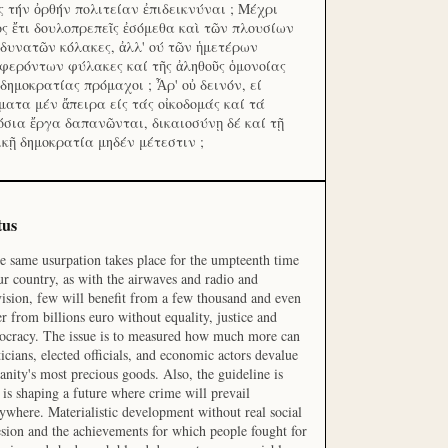
ς τήν ὀρθήν πολιτείαν ἐπιδεικνύναι ; Μέχρι
ος ἔτι δουλοπρεπεῖς ἐσόμεθα καὶ τῶν πλουσίων
 δυνατῶν κόλακες, ἀλλ' ού τῶν ἡμετέρων
φερόντων φύλακες καί τῆς ἀληθοῦς ὁμονοίας
 δημοκρατίας πρόμαχοι ; Ἆρ' οὐ δεινόν, εί
ματα μέν ἄπειρα είς τάς οἰκοδομάς καί τά
όσια ἔργα δαπανῶνται, δικαιοσύνῃ δέ καί τῇ
ικῇ δημοκρατία μηδέν μέτεστιν ;
tus
he same usurpation takes place for the umpteenth time
ur country, as with the airwaves and radio and
vision, few will benefit from a few thousand and even
r from billions euro without equality, justice and
cracy. The issue is to measured how much more can
ticians, elected officials, and economic actors devalue
nity's most precious goods. Also, the guideline is
is shaping a future where crime will prevail
ywhere. Materialistic development without real social
sion and the achievements for which people fought for