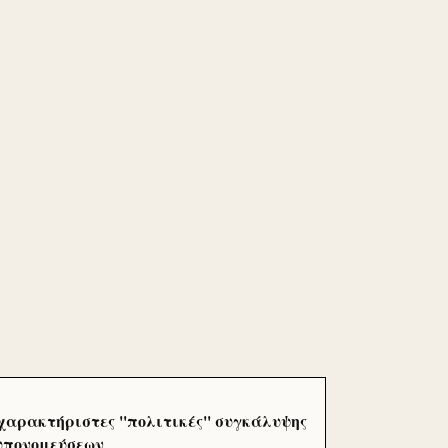
χαρακτήριστες ''πολιτικές'' συγκάλυψης
 υπονομεύσεων