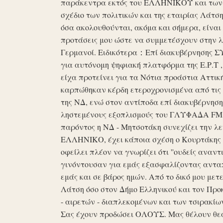
παράκεντρα εκτός του ΕΛΛΗΝΙΚΟΥ και των ό
σχέδιο των πολιτικών και της εταιρίας Λάτ
όσα ακολουθούνται, ακόμα και σήμερα, είναι σ
προτάσεις μου ώστε να συμμετέσχουν στην λε
Γερμανοί. Ειδικότερα：Επί διακυβέρνησης ΣΥΡ
για αυτόνομη ψηφιακή πλατφόρμα της Ε.Ρ.Τ ,
είχα προτείνει για τα Νότια προάστια Αττικ
καρπώθηκαν κέρδη ετεροχρονισμένα από τις 
της ΝΔ, ενώ στον αντίποδα επί διακυβέρνη
ληστεμένους εξοπλισμούς του ΓΛΥΦΑΔΑ FM στ
παρόντος η ΝΔ - Μητσοτάκη συνεχίζει την λ
ΕΛΛΗΝΙΚΟ, έχει κάποια σχέση ο Κουρτάκης η
οφείλει πλέον να γνωρίζει ότι ''ουδείς αναντ
γινόντουσαν για εμάς εξασφαλίζοντας ανταπ
εμάς και σε βάρος ημών. Από το δικό μου μετ
Λάτση όσο στον Δήμο Ελληνικού και τον Προκ
- αιρετών - διαπλεκομένων και των τσιρακίω
Σας έχουν προδώσει ΟΛΟΥΣ. Μας θέλουν θε