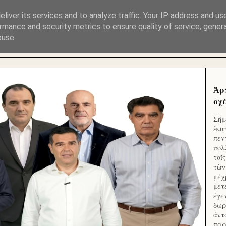
ΜΟΥ ΕΚΛΕΙΣΑΝ ΤΑ ΣΟΣΙΑΛ ΚΑΙ ΦΙΜΩΣΑΝ ΤΟ SITE. ΟΙ 
liver its services and to analyze traffic. Your IP address and us
rmance and security metrics to ensure quality of service, gene
buse.
 ΑΠΟ ΤΟ ΜΙΚΡΟΝ ΑΠΑΓΟΥΣΙ
Ἁρ
σχέ
Σήμ
ἑκα
πεν
πολ
τοῖ
τῶν
μέχ
μετ
ἐγε
δωρ
ἀντ
παρ