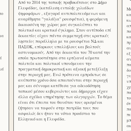
Από το 2014 της τοπικής προβοκάτσιας στο Δήμο
Γλυφάδας, (κατάλυση εντολής χιλιάδων
Με
το
ψηφοφόρων , εξαγορά αντιπολιτευόμενων και
κα
αναρίθμητα ''γαλάζια'' ρουσφέτια), η φερόμενη
κω
ς
δικαιοσύνη της χώρας μας συγκαλύπτει το
απ
πολιτικό και κρατικό έγκλημα. Στον αντίποδα επί
πο
ια
δεκαετίες είχαν πάντα συμμετοχή στις κρατικές
κα
ληστείες παράλληλα με τα ρουσφέτια ΝΔ και
πρ
ΠΑΣΟΚ, επίορκους υπαλλήλους και βαλτούς
αυ
αστυνομικούς. Από την δεκαετία του 70 κατά την
εξ
ά
οποία πρωτοστάτησα στα ερτζιανά κύματα
αν
πολιτεία και πολιτικοί υπονόμευαν την
πα
κά
πραγματική δημοκρατική και αξιακή μετεξέλιξη
δ
στην περιοχή μας. Ενώ πρότεινα εμπράκτως σε
γυ
ανύποπτο χρόνο όσα απαιτούνται στην περιοχή
υπ
μας και σύννομα κατέθεσα για αδειοδότηση
χρ
τοπικού μέσου κυβερνώντες και δήμαρχοι είχαν
πα
άλλα σχέδια υπηρέτησης των ολιγαρχών. Το θέμα
το
είναι ότι έπειτα του θανάτου τους ορισμένοι
ότ
ζήτησαν να ταφούν στην πατρίδα τους που
πα
ασφαλώς δεν ήταν τα νότια προάστια το
πε
Ελληνικό και η Γλυφάδα.
μπ
ακ