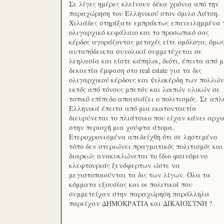
Σε λίγες ημέρες κλείνουν δέκα χρόνια από την
παραχώρηση του Ελληνικού στον όμιλο Λάτση.
Χιλιάδες στηρίξατε εμπράκτως επανειλημμένα 
ολιγαρχικό κεφάλαιο και το προσωπικό σας
κέρδος αγοράζοντας μετοχές είτε ομόλογα, όμω
αυταπόδεικτα συνολικά συμμετέχεται σε
λεηλασία και είστε κάπηλοι, διότι, έπειτα από μ
δεκαετία έμφαση στο real estate για τα δις
ολιγαρχικού κέρδους και ψιλοκέρδη των πολλών
εκτός από τόνους μπετόν και λοιπών υλικών σε
τοπικό επίπεδο απουσιάζει ο πολιτισμός. Σε απλ
Ελληνικά έπειτα από μια εκατονταετία
διευρύνεται το πλιάτσικο που είχαν κάνει αρχι
στην περιοχή μια χούφτα άτομα.
Ετεροχρονισμένα απεδείχθη ότι σε ληστεμένο
τόπο δεν στεριώνει πραγματικός πολιτισμός και
διαρκώς ανακυκλώνεται το ίδιο φαινόμενο
κλεφτουριάς ξενόφερτων ώστε να
μεγιστοποιούνται τα δις των λίγων. Όλα τα
κόμματα εξουσίας και οι πολιτικοί που
συμμετείχαν στην παραχώρηση παράλληλα
παρείχαν ΔΗΜΟΚΡΑΤΙΑ και ΔΙΚΑΙΟΣΥΝΗ ?