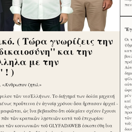
παν
Ἔγ
κό. ( Τώρα γνωρίζεις την
Οι 
ψῆφ
'δικαιοσύνη'' και την
κατ
βου
λληλα με την
πρά
Αὐτ
 ! )
δημ
φίλ
ν. «Άνθρωπον ζητώ.»
αὑτ
ὠφε
μέν
φυλον τῶν νεοἙλλήνων. Το διήγημά των δολία μηχανή
καί
μένως προὔτεινα ἐν ἀγνοίᾳ χρόνου ὅσα ἥρπασαν ἀρχαί -
ἀχά
ὶ μαφιῶται, ὡς ἵνα βεβαιοῖτο ὅτι οὐδεμίαν σχέσιν ἔχουσι
προ
το πᾶν τῶν κρατικῶν λῃστειῶν κατὰ τοῦ ἐπιχωρίου
τῶν
τοῖ
μα τῶν κοινωνικῶν τοῦ GLYFADAWEB ἐσκοπεύθη ἵνα
δικ