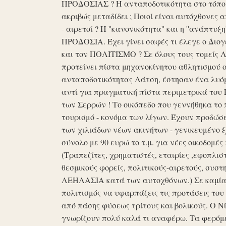
ΠΡΟΔΟΣΙΑΣ ? Η ανταποδοτικότητα στο τόπο μα
ακριβώς μεταδίδει ; Ποιοί είναι αυτόχθονες 
- αιρετοί ? Η ''κανονικότητα'' και η ''ανάπ
ΠΡΟΔΟΣΙΑ. Έχει γίνει σαφές τι έλεγε ο Διογέ
και τον ΠΟΛΙΤΙΣΜΟ ? Σε όλους τους τομείς 
προτείνει πίστα μηχανοκίνητου αθλητισμού ο
ανταποδοτικότητας Λάτση, έστησαν ένα λυόμε
αντί για πραγματική πίστα περιμετρικά του 
των Σερρών ! Το οικόπεδο που γεννήθηκα το 
τουρισμό - κονόμα των λίγων. Έχουν προδώσει 
των χιλιάδων νέων ακινήτων - γενικευμένο ξ
σύνολο με 90 ευρώ το τ.μ. για νέες οικοδομ
(Τραπεζίτες, χρηματιστές, εταιρίες ,εφοπλισ
θεσμικούς φορείς, πολιτικούς-αιρετούς, συστη
ΛΕΗΛΑΣΙΑ κατά των αυτοχθόνων.) Σε καμία 
πολιτισμός να υφαρπάζεις τις προτάσεις τ
από πάσης φύσεως τρίτους και βολικούς. Ο Ν
γνωρίζουν πολύ καλά τι αναφέρω. Τα φερόμε