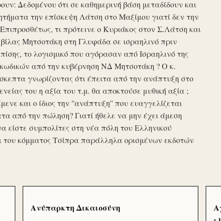
υν: Δεδομένου ότι σε καθημερινή βάση μεταδίδουν και
τήματα την επίσκεψη Λάτση στο Μαξίμου γιατί δεν την
πιπροσθέτως, τι πρότεινε ο Κυριάκος στον Σ.Λάτση και
ης βίλας Μητσοτάκη στη Γλυφάδα σε ισραηλινό πριν
ίσης, το λογισμικό που αγόρασαν από Ισραηλινό της
κωδικών από την κυβέρνηση ΝΔ Μητσοτάκη ? Ο κ.
σκεπτα γνωρίζοντας ότι έπειτα από την ανάπτυξη στο
ενείας του η αξία του τ.μ. θα αποκτούσε μυθική αξία ;
μενε και ο ίδιος την ''ανάπτυξη'' που ευαγγελίζεται
τα από την πώληση? Γιατί ήθελε να μην έχει άμεση
να είστε συμπολίτες στη νέα πόλη του Ελληνικού
ι του κόμματος Τσίπρα παράλληλα ορισμένων εκδοτών
Ανύπαρκτη Δικαιοσύνη
Α
-