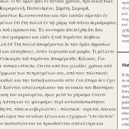
ίως· εἴ τις ὑμῶν ᾔδει ἐν ἀγνοία χρόνου, προ δεκαετιῶν,
πρό
 Καραμανλῆ, Παπανδρέου, Σημίτη, Σαμαρᾶ,
τίν
καί
 ὡσαύτως Κωνσταντάτου και τῶν λοιπῶν αἱρετῶν ἐν
συμ
ένων ἐπί ἔτη πολλά ἐν τῷ χῶρῳ τοῦ πάλαι ἀεροδρομίου,
καὶ
οι ποῦ εὑρίσκονται. Ἐν συντομία ἀπεδείχθη ὅτι ὅσα
χρή
δημ
υ ἀνεγράφησαν και εἰσίν ἡ τοῦ παρόντος ἀλήθεια
τοπ
λλά ἐπ' ἔτη πολλά ἀποφέρονται ἐκ τῶν ἐμῶν δημοσίων
και αὐτόχθονες, ἐστίν λεηλασία καὶ μαφία. Τι μέλλετε
π'εὐκαιρία τοῦ παρόντος ἀποφέρεσθε; Κόλασις. Για
Sta
ε τοπικό επίπεδο, έπειτα από δυο χιλιάδες χρόνια από
σύμφωνα των πεπραγμένων σας, από τους πολιτικούς
If t
 καθώς και την τοπική κοινωνία ούτε ένα άτομο δεν έχει
in o
tele
Επί Χούντας απαλλοτρίωσαν την συνοικία του Βοσπόρου
fewe
ταση του αερολιμένα, όμως μετά το χάρισμα έναντι
demo
η Λάτση και τις φανφάρες περί ανταποδοτικότητας
poli
huma
ότι, τόσο οι κυβερνώντες - πολιτικοί - αιρετοί, όσο και
who 
ράλληλα του συνόλου ξένων και εγχώριων ''επενδυτών''
ever
ν διαπιστώνεται να προωθούνται από κέντρα και
cohe