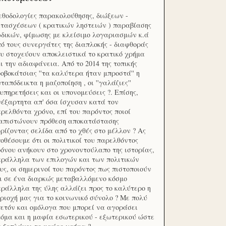
θοδολογίες παρακολούθησης, διώξεων -
τασχέσεων ( κρατικών ληστειών ) παραβίασης
δικών, φίμωσης με κλείσιμο λογαριασμών κ.ά
ό τους συνεργάτες της διαπλοκής - διαφθοράς
υ στοχεύουν αποκλειστικά το κρατικό χρήμα
ι την αδιαφάνεια. Από το 2014 της τοπικής
οβοκάτσιας ''τα καλύτερα ήταν μπροστά'' η
ταπόδεικτα η μαζοποίηση , οι ''γαλάζιες''
υπηρετήσεις και οι υπονομεύσεις ?. Επίσης,
έξαρτητα απ' όσα ίσχυσαν κατά τον
ρελθόντα χρόνο, επί του παρόντος ποιοί
ιαπιστώνουν πρόθεση αποκατάστασης
ρίζοντας σελίδα από το χθές στο μέλλον ? Ας
οθέσουμε ότι οι πολιτικοί του παρελθόντος
όνου ανήκουν στο χρονοντούλαπο της ιστορίας,
ράλληλα των επιλογών και των πολιτικών
υς, οι σημερινοί του παρόντος πως πιστοποιούν
ι σε ένα διαρκώς μεταβαλλόμενο κόσμο
ράλληλα της ύλης αλλάζει προς το καλύτερο η
ριοχή μας για το κοινωνικό σύνολο ? Με πολύ
ετόν και ομόλογα που μπορεί να αγοράσει
όμα και η μαφία εσωτερικού - εξωτερικού ώστε