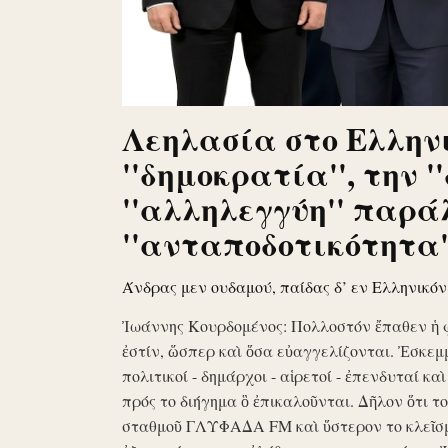
Λεηλασία στο Ελληνι
''δημοκρατία'', την '
''αλληλεγγύη'' παρά
''ανταποδοτικότητα''
Άνδρας μεν ουδαμού, παίδας δ’ εν Ελληνικό
Ἰωάννης Κουρδομένος: Πολλοστόν ἔπαθεν ἡ 
ἐστίν, ὥσπερ καὶ ὅσα εὐαγγελίζονται. Ἐσκεμ
πολιτικοί - δημάρχοι - αἱρετοί - ἐπενδυταί κα
πρός το διήγημα ὃ ἐπικαλοῦνται. Δῆλον ὅτι 
σταθμοῦ ΓΛΥΦΑΔΑ FM καὶ ὕστερον το κλεῖσ