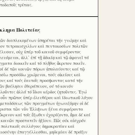
τοδαποῖς τρίτοις.
κλημα Πολιτείας
τῶν διαπλεκομένων ὑπηρέται τήν γνώμην καὶ
ον τετρακισχιλίων καὶ πεντακοσίων πολιτῶν
έλυσαν, οὐχ ὑπέρ τοῦ κοινοῦ συμφέροντος
λευόμενοι, ἀλλ᾽ ἐπί τῇ ἀδικίᾳ καὶ τῷ ἀφανεῖ τά
γματα διοικεῖν καί τό πλῆθος ἄκριτον ποιεῖν.
οί δέ τῶν κοινῶν πόρων ἀπολαύοντες καί τῷ
οσίω προσόδω χρώμενοι, τούς οἰκείους καὶ
ους καί τούς ἑαυτοῖς προσήκοντας κατά τήν
ῶν βούλησιν ἐθεράπευον, ού τό κοινόν
λοῦντες ἀλλά τό ἴδιον κέρδος ζητοῦντες. Ἐγώ
 οὖν πρῶτος ὑπέρ ἐλευθέρου καὶ ίδιωτικοῦ λόγου
 μεταδόσεως τῶν πραγμάτων ἠγωνιζόμην οἱ δέ
ριστοι τῶν νῦν Ἑλλήνων ξένα συμφέροντα
ὔκρινον καί τοῖς ἔξωθεν ἐχαρίζοντο, ἅμα δέ καί
 κοινῶν προστατεῖν ἠξίουν. Πῶς ούκ αἰσχρόν
ς πολιτικοῖς συλλόγοις δημοκρατίαν καὶ
αιοσύνην ἐπαγγέλλεσθαι, μηδεμίαν δέ πράξιν