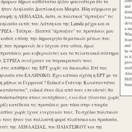
cent
μορων δήμων καθίσταται ηλίου φαεινότερο ότι το
and 
ση ήταν Λεηλασία Διαπλοκή και Μαφία. Ήδη σύμφωνα με
domi
αφής η ΛΕΗΛΑΣΙΑ, διότι, οι πολιτικοί ''άρπαξαν'' τις
lowe
deve
ηλασία εκτός του Λάτση και της Lamda μέχρι και οι
a me
ΙΖΑ - Τσίπρα - Παππά ''άρπαξαν'' τις προτάσεις μου
When
 καθώς επίσης την δημιουργία θεματικών μέσων που
from
ής που προφανώς δεν ίσχυσε στα νότια, όμως
and 
he w
προτάσεις μου κυβερνώντες και το πελατειακό σύστημα
to i
σης ΣΥΡΙΖΑ συνέχισαν να παρακρατούν τους
prov
ις αποθήκες της ΕΡΤ χωρίς να δικαιωθώ. Επί του
medi
Also
εηλασία στο ΕΛΛΗΝΙΚΟ. Έχει κάποια σχέση η ΕΡΤ με το
Hell
 μήπως οι Γερμανοί ? Ειδικά ο Γιάννης Κωνσταντάτος
bene
ικατάστατος'', ειδικά όταν όλα από τους επενδυτές θα
οδοτικότητα στους αυτόχθονες, ενώ όλα γίνονται χωρίς
ερίζι κατέθεσα τις προτάσεις μου τόσο στην εταιρία
οπίου χωρίς ίχνος ενεργειών τους. Το σχέδιο πολιτικών
ν τους ήταν για πολλοστή φορά πλιάτσικο και προδοσία.
ατές της ΛΕΗΛΑΣΙΑΣ, του ΠΛΙΑΤΣΙΚΟΥ και της