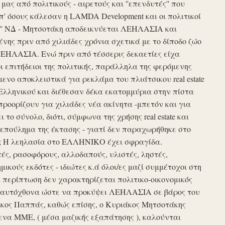
ς από πολιτικούς - αιρετούς και ''επενδυτές'' που
απ' όσους κάλεσαν η LAMDA Development και οι πολιτικοί
τυξη'' ΝΔ - Μητσοτάκη αποδεικνύεται ΛΕΗΛΑΣΙΑ και
νης πριν από χιλιάδες χρόνια σχετικά με το δίποδο ζώο
ΛΕΗΛΑΣΙΑ. Ενώ πριν από τέσσερις δεκαετίες είχα
ι επιτήδειοι της πολιτικής, παράλληλα της φερόμενης
νο αποκλειστικά για ρεκλάμα του πλιάτσικου real estate
Ελληνικού και διέθεσαν δέκα εκατομμύρια στην πίστα
προορίζουν για χιλιάδες νέα ακίνητα -μπετόν και για
το σύνολο, διότι, σύμφωνα της χρήσης real estate και
επούλημα της έκτασης - γιατί δεν παραχωρήθηκε στο
ές ; Η λεηλασία στο ΕΛΛΗΝΙΚΟ έχει σφραγίδα.
τές, ρασοφόρους, αλλοδαπούς, υλιστές, ληστές,
μικούς εκδότες - ιδιώτες κ.ά όλοι/ες μαζί συμμέτοχοι στη
περίπτωση δεν χαρακτηρίζεται πολιτικο-οικονομικός
ου αυτόχθονα ώστε να προκύψει ΛΕΗΛΑΣΙΑ σε βάρος του
ίκος Παππάς, καθώς επίσης, ο Κυριάκος Μητσοτάκης
να ΜΜΕ, ( μέσα μαζικής εξαπάτησης ), καλούνται