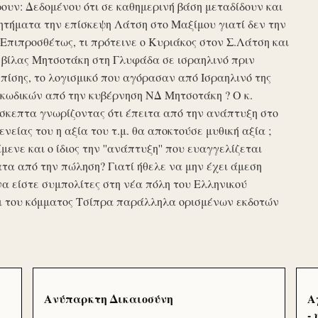
υν: Δεδομένου ότι σε καθημερινή βάση μεταδίδουν και
τήματα την επίσκεψη Λάτση στο Μαξίμου γιατί δεν την
πιπροσθέτως, τι πρότεινε ο Κυριάκος στον Σ.Λάτση και
ης βίλας Μητσοτάκη στη Γλυφάδα σε ισραηλινό πριν
ίσης, το λογισμικό που αγόρασαν από Ισραηλινό της
κωδικών από την κυβέρνηση ΝΔ Μητσοτάκη ? Ο κ.
σκεπτα γνωρίζοντας ότι έπειτα από την ανάπτυξη στο
ενείας του η αξία του τ.μ. θα αποκτούσε μυθική αξία ;
μενε και ο ίδιος την ''ανάπτυξη'' που ευαγγελίζεται
τα από την πώληση? Γιατί ήθελε να μην έχει άμεση
να είστε συμπολίτες στη νέα πόλη του Ελληνικού
ι του κόμματος Τσίπρα παράλληλα ορισμένων εκδοτών
Ανύπαρκτη Δικαιοσύνη
Α
-