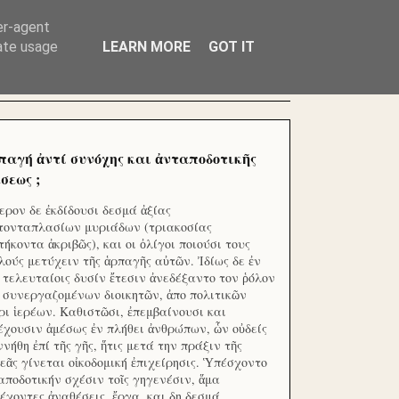
ΧΙΛΙΑΔΕΣ ΜΙΚΡΟΕΠΕΝΔΥΤΕΣ ΕΠΕΝΔΥΣΑΤΕ ΓΙΑ
er-agent
rate usage
LEARN MORE
GOT IT
παγή ἀντί συνόχης και ἀνταποδοτικῆς
σεως ;
ερον δε ἐκδίδουσι δεσμά ἀξίας
τονταπλασίων μυριάδων (τριακοσίας
τήκοντα ἀκριβῶς), και οι ὀλίγοι ποιούσι τους
λούς μετύχειν τῆς ἁρπαγῆς αὐτῶν. Ἰδίως δε ἐν
ς τελευταίοις δυσίν ἔτεσιν ἀνεδέξαντο τον ῥόλον
 συνεργαζομένων διοικητῶν, ἀπο πολιτικῶν
ρι ἱερέων. Καθιστῶσι, ἐπεμβαίνουσι και
έχουσιν ἀμέσως ἐν πλήθει ἀνθρώπων, ὧν οὐδείς
ννήθη ἐπί τῆς γῆς, ἥτις μετά την πράξιν τῆς
εᾶς γίνεται οἰκοδομική ἐπιχείρησις. Ὑπέσχοντο
αποδοτικήν σχέσιν τοῖς γηγενέσιν, ἅμα
έχοντες ἀναθέσεις, ἔργα, και δη δεσμά