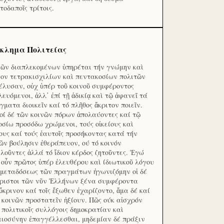
τοδαποῖς τρίτοις.
κλημα Πολιτείας
τῶν διαπλεκομένων ὑπηρέται τήν γνώμην καὶ
ον τετρακισχιλίων καὶ πεντακοσίων πολιτῶν
έλυσαν, οὐχ ὑπέρ τοῦ κοινοῦ συμφέροντος
λευόμενοι, ἀλλ᾽ ἐπί τῇ ἀδικίᾳ καὶ τῷ ἀφανεῖ τά
γματα διοικεῖν καί τό πλῆθος ἄκριτον ποιεῖν.
οί δέ τῶν κοινῶν πόρων ἀπολαύοντες καί τῷ
οσίω προσόδω χρώμενοι, τούς οἰκείους καὶ
ους καί τούς ἑαυτοῖς προσήκοντας κατά τήν
ῶν βούλησιν ἐθεράπευον, ού τό κοινόν
λοῦντες ἀλλά τό ἴδιον κέρδος ζητοῦντες. Ἐγώ
 οὖν πρῶτος ὑπέρ ἐλευθέρου καὶ ίδιωτικοῦ λόγου
 μεταδόσεως τῶν πραγμάτων ἠγωνιζόμην οἱ δέ
ριστοι τῶν νῦν Ἑλλήνων ξένα συμφέροντα
ὔκρινον καί τοῖς ἔξωθεν ἐχαρίζοντο, ἅμα δέ καί
 κοινῶν προστατεῖν ἠξίουν. Πῶς ούκ αἰσχρόν
ς πολιτικοῖς συλλόγοις δημοκρατίαν καὶ
αιοσύνην ἐπαγγέλλεσθαι, μηδεμίαν δέ πράξιν