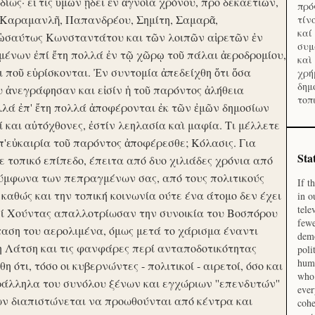
ίως· εἴ τις ὑμῶν ᾔδει ἐν ἀγνοία χρόνου, προ δεκαετιῶν,
πρό
 Καραμανλῆ, Παπανδρέου, Σημίτη, Σαμαρᾶ,
τίν
καί
 ὡσαύτως Κωνσταντάτου και τῶν λοιπῶν αἱρετῶν ἐν
συμ
ένων ἐπί ἔτη πολλά ἐν τῷ χῶρῳ τοῦ πάλαι ἀεροδρομίου,
καὶ
οι ποῦ εὑρίσκονται. Ἐν συντομία ἀπεδείχθη ὅτι ὅσα
χρή
δημ
υ ἀνεγράφησαν και εἰσίν ἡ τοῦ παρόντος ἀλήθεια
τοπ
λλά ἐπ' ἔτη πολλά ἀποφέρονται ἐκ τῶν ἐμῶν δημοσίων
και αὐτόχθονες, ἐστίν λεηλασία καὶ μαφία. Τι μέλλετε
π'εὐκαιρία τοῦ παρόντος ἀποφέρεσθε; Κόλασις. Για
Sta
ε τοπικό επίπεδο, έπειτα από δυο χιλιάδες χρόνια από
σύμφωνα των πεπραγμένων σας, από τους πολιτικούς
If t
 καθώς και την τοπική κοινωνία ούτε ένα άτομο δεν έχει
in o
tele
Επί Χούντας απαλλοτρίωσαν την συνοικία του Βοσπόρου
fewe
ταση του αερολιμένα, όμως μετά το χάρισμα έναντι
demo
η Λάτση και τις φανφάρες περί ανταποδοτικότητας
poli
huma
ότι, τόσο οι κυβερνώντες - πολιτικοί - αιρετοί, όσο και
who 
ράλληλα του συνόλου ξένων και εγχώριων ''επενδυτών''
ever
ν διαπιστώνεται να προωθούνται από κέντρα και
cohe