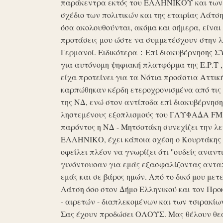
παράκεντρα εκτός του ΕΛΛΗΝΙΚΟΥ και των ό
σχέδιο των πολιτικών και της εταιρίας Λάτ
όσα ακολουθούνται, ακόμα και σήμερα, είναι σ
προτάσεις μου ώστε να συμμετέσχουν στην λε
Γερμανοί. Ειδικότερα：Επί διακυβέρνησης ΣΥΡ
για αυτόνομη ψηφιακή πλατφόρμα της Ε.Ρ.Τ ,
είχα προτείνει για τα Νότια προάστια Αττικ
καρπώθηκαν κέρδη ετεροχρονισμένα από τις 
της ΝΔ, ενώ στον αντίποδα επί διακυβέρνη
ληστεμένους εξοπλισμούς του ΓΛΥΦΑΔΑ FM στ
παρόντος η ΝΔ - Μητσοτάκη συνεχίζει την λ
ΕΛΛΗΝΙΚΟ, έχει κάποια σχέση ο Κουρτάκης η
οφείλει πλέον να γνωρίζει ότι ''ουδείς αναντ
γινόντουσαν για εμάς εξασφαλίζοντας ανταπ
εμάς και σε βάρος ημών. Από το δικό μου μετ
Λάτση όσο στον Δήμο Ελληνικού και τον Προκ
- αιρετών - διαπλεκομένων και των τσιρακίω
Σας έχουν προδώσει ΟΛΟΥΣ. Μας θέλουν θε