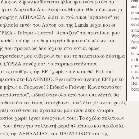
cent
μορων δήμων καθίσταται ηλίου φαεινότερο ότι το
and 
ση ήταν Λεηλασία Διαπλοκή και Μαφία. Ήδη σύμφωνα με
domi
αφής η ΛΕΗΛΑΣΙΑ, διότι, οι πολιτικοί ''άρπαξαν'' τις
lowe
deve
ηλασία εκτός του Λάτση και της Lamda μέχρι και οι
a me
ΙΖΑ - Τσίπρα - Παππά ''άρπαξαν'' τις προτάσεις μου
When
 καθώς επίσης την δημιουργία θεματικών μέσων που
from
ής που προφανώς δεν ίσχυσε στα νότια, όμως
and 
he w
προτάσεις μου κυβερνώντες και το πελατειακό σύστημα
to i
σης ΣΥΡΙΖΑ συνέχισαν να παρακρατούν τους
prov
ις αποθήκες της ΕΡΤ χωρίς να δικαιωθώ. Επί του
medi
Also
εηλασία στο ΕΛΛΗΝΙΚΟ. Έχει κάποια σχέση η ΕΡΤ με το
Hell
 μήπως οι Γερμανοί ? Ειδικά ο Γιάννης Κωνσταντάτος
bene
ικατάστατος'', ειδικά όταν όλα από τους επενδυτές θα
οδοτικότητα στους αυτόχθονες, ενώ όλα γίνονται χωρίς
ερίζι κατέθεσα τις προτάσεις μου τόσο στην εταιρία
οπίου χωρίς ίχνος ενεργειών τους. Το σχέδιο πολιτικών
ν τους ήταν για πολλοστή φορά πλιάτσικο και προδοσία.
ατές της ΛΕΗΛΑΣΙΑΣ, του ΠΛΙΑΤΣΙΚΟΥ και της