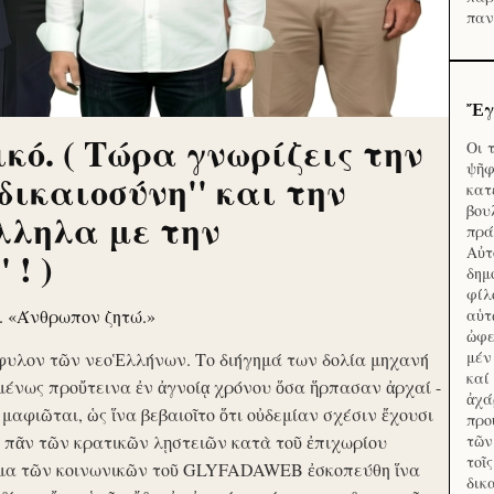
παν
Ἔγ
κό. ( Τώρα γνωρίζεις την
Οι 
ψῆφ
'δικαιοσύνη'' και την
κατ
βου
λληλα με την
πρά
Αὐτ
 ! )
δημ
φίλ
ν. «Άνθρωπον ζητώ.»
αὑτ
ὠφε
μέν
φυλον τῶν νεοἙλλήνων. Το διήγημά των δολία μηχανή
καί
μένως προὔτεινα ἐν ἀγνοίᾳ χρόνου ὅσα ἥρπασαν ἀρχαί -
ἀχά
ὶ μαφιῶται, ὡς ἵνα βεβαιοῖτο ὅτι οὐδεμίαν σχέσιν ἔχουσι
προ
το πᾶν τῶν κρατικῶν λῃστειῶν κατὰ τοῦ ἐπιχωρίου
τῶν
τοῖ
μα τῶν κοινωνικῶν τοῦ GLYFADAWEB ἐσκοπεύθη ἵνα
δικ