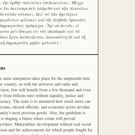
ς τήν ὀρθήν πολιτείαν ἐπιδεικνύναι ; Μέχρι
ος ἔτι δουλοπρεπεῖς ἐσόμεθα καὶ τῶν πλουσίων
 δυνατῶν κόλακες, ἀλλ' ού τῶν ἡμετέρων
φερόντων φύλακες καί τῆς ἀληθοῦς ὁμονοίας
 δημοκρατίας πρόμαχοι ; Ἆρ' οὐ δεινόν, εί
ματα μέν ἄπειρα είς τάς οἰκοδομάς καί τά
όσια ἔργα δαπανῶνται, δικαιοσύνῃ δέ καί τῇ
ικῇ δημοκρατία μηδέν μέτεστιν ;
tus
he same usurpation takes place for the umpteenth time
ur country, as with the airwaves and radio and
vision, few will benefit from a few thousand and even
r from billions euro without equality, justice and
cracy. The issue is to measured how much more can
ticians, elected officials, and economic actors devalue
nity's most precious goods. Also, the guideline is
is shaping a future where crime will prevail
ywhere. Materialistic development without real social
sion and the achievements for which people fought for