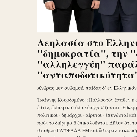
Λεηλασία στο Ελληνι
''δημοκρατία'', την '
''αλληλεγγύη'' παρά
''ανταποδοτικότητα''
Άνδρας μεν ουδαμού, παίδας δ’ εν Ελληνικό
Ἰωάννης Κουρδομένος: Πολλοστόν ἔπαθεν ἡ 
ἐστίν, ὥσπερ καὶ ὅσα εὐαγγελίζονται. Ἐσκεμ
πολιτικοί - δημάρχοι - αἱρετοί - ἐπενδυταί κα
πρός το διήγημα ὃ ἐπικαλοῦνται. Δῆλον ὅτι 
σταθμοῦ ΓΛΥΦΑΔΑ FM καὶ ὕστερον το κλεῖσ