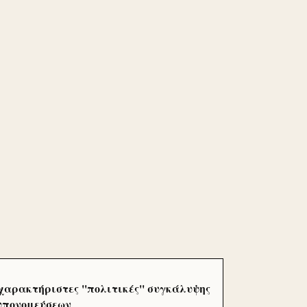
χαρακτήριστες ''πολιτικές'' συγκάλυψης
 υπονομεύσεων