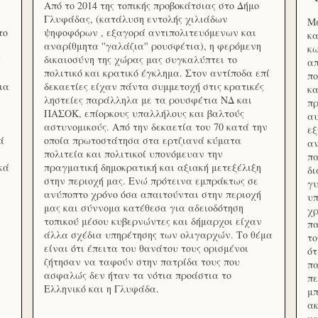
Από το 2014 της τοπικής προβοκάτσιας στο Δήμο
Γλυφάδας, (κατάλυση εντολής χιλιάδων
Με
το
ψηφοφόρων , εξαγορά αντιπολιτευόμενων και
κα
αναρίθμητα ''γαλάζια'' ρουσφέτια), η φερόμενη
κω
ς
δικαιοσύνη της χώρας μας συγκαλύπτει το
απ
πολιτικό και κρατικό έγκλημα. Στον αντίποδα επί
πο
ια
δεκαετίες είχαν πάντα συμμετοχή στις κρατικές
κα
ληστείες παράλληλα με τα ρουσφέτια ΝΔ και
πρ
ΠΑΣΟΚ, επίορκους υπαλλήλους και βαλτούς
αυ
αστυνομικούς. Από την δεκαετία του 70 κατά την
εξ
ά
οποία πρωτοστάτησα στα ερτζιανά κύματα
αν
πολιτεία και πολιτικοί υπονόμευαν την
πα
κά
πραγματική δημοκρατική και αξιακή μετεξέλιξη
δ
στην περιοχή μας. Ενώ πρότεινα εμπράκτως σε
γυ
ανύποπτο χρόνο όσα απαιτούνται στην περιοχή
υπ
μας και σύννομα κατέθεσα για αδειοδότηση
χρ
τοπικού μέσου κυβερνώντες και δήμαρχοι είχαν
πα
άλλα σχέδια υπηρέτησης των ολιγαρχών. Το θέμα
το
είναι ότι έπειτα του θανάτου τους ορισμένοι
ότ
ζήτησαν να ταφούν στην πατρίδα τους που
πα
ασφαλώς δεν ήταν τα νότια προάστια το
πε
Ελληνικό και η Γλυφάδα.
μπ
ακ