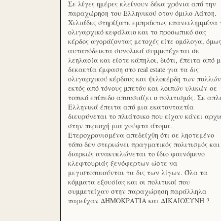
Σε λίγες ημέρες κλείνουν δέκα χρόνια από την
παραχώρηση του Ελληνικού στον όμιλο Λάτση.
Χιλιάδες στηρίξατε εμπράκτως επανειλημμένα 
ολιγαρχικό κεφάλαιο και το προσωπικό σας
κέρδος αγοράζοντας μετοχές είτε ομόλογα, όμω
αυταπόδεικτα συνολικά συμμετέχεται σε
λεηλασία και είστε κάπηλοι, διότι, έπειτα από μ
δεκαετία έμφαση στο real estate για τα δις
ολιγαρχικού κέρδους και ψιλοκέρδη των πολλών
εκτός από τόνους μπετόν και λοιπών υλικών σε
τοπικό επίπεδο απουσιάζει ο πολιτισμός. Σε απλ
Ελληνικά έπειτα από μια εκατονταετία
διευρύνεται το πλιάτσικο που είχαν κάνει αρχι
στην περιοχή μια χούφτα άτομα.
Ετεροχρονισμένα απεδείχθη ότι σε ληστεμένο
τόπο δεν στεριώνει πραγματικός πολιτισμός και
διαρκώς ανακυκλώνεται το ίδιο φαινόμενο
κλεφτουριάς ξενόφερτων ώστε να
μεγιστοποιούνται τα δις των λίγων. Όλα τα
κόμματα εξουσίας και οι πολιτικοί που
συμμετείχαν στην παραχώρηση παράλληλα
παρείχαν ΔΗΜΟΚΡΑΤΙΑ και ΔΙΚΑΙΟΣΥΝΗ ?