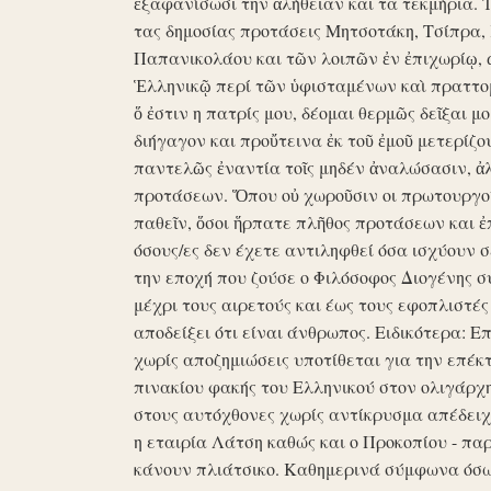
ἐξαφανίσωσι την ἀλήθειαν και τα τεκμήρια. Ἰδ
τας δημοσίας προτάσεις Μητσοτάκη, Τσίπρα,
Παπανικολάου και τῶν λοιπῶν ἐν ἐπιχωρίῳ,
Ἑλληνικῷ περί τῶν ὑφισταμένων καὶ πραττομ
ὅ ἐστιν η πατρίς μου, δέομαι θερμῶς δεῖξαι μ
διήγαγον και προὔτεινα ἐκ τοῦ ἐμοῦ μετερίζο
παντελῶς ἐναντία τοῖς μηδέν ἀναλώσασιν, ἀ
προτάσεων. Ὅπου οὐ χωροῦσιν οι πρωτουργοί 
παθεῖν, ὅσοι ἥρπατε πλῆθος προτάσεων και ἐ
όσους/ες δεν έχετε αντιληφθεί όσα ισχύουν σ
την εποχή που ζούσε ο Φιλόσοφος Διογένης 
μέχρι τους αιρετούς και έως τους εφοπλιστές
αποδείξει ότι είναι άνθρωπος. Ειδικότερα: 
χωρίς αποζημιώσεις υποτίθεται για την επέκ
πινακίου φακής του Ελληνικού στον ολιγάρχ
στους αυτόχθονες χωρίς αντίκρυσμα απέδειχθη 
η εταιρία Λάτση καθώς και ο Προκοπίου - πα
κάνουν πλιάτσικο. Καθημερινά σύμφωνα όσω