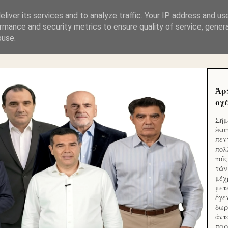
ΜΟΥ ΕΚΛΕΙΣΑΝ ΤΑ ΣΟΣΙΑΛ ΚΑΙ ΦΙΜΩΣΑΝ ΤΟ SITE. ΟΙ 
liver its services and to analyze traffic. Your IP address and us
rmance and security metrics to ensure quality of service, gene
buse.
 ΑΠΟ ΤΟ ΜΙΚΡΟΝ ΑΠΑΓΟΥΣΙ
Ἁρ
σχέ
Σήμ
ἑκα
πεν
πολ
τοῖ
τῶν
μέχ
μετ
ἐγε
δωρ
ἀντ
παρ