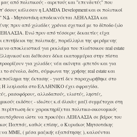
ς από πολιτικούς - αιρετούς και ''επενδυτές'' που
απ' όσους κάλεσαν η LAMDA Development και οι πολιτικοί
τυξη'' ΝΔ - Μητσοτάκη αποδεικνύεται ΛΕΗΛΑΣΙΑ και
νης πριν από χιλιάδες χρόνια σχετικά με το δίποδο ζώο
ΛΕΗΛΑΣΙΑ. Ενώ πριν από τέσσερις δεκαετίες είχα
ι επιτήδειοι της πολιτικής, παράλληλα της φερόμενης
νο αποκλειστικά για ρεκλάμα του πλιάτσικου real estate
Ελληνικού και διέθεσαν δέκα εκατομμύρια στην πίστα
προορίζουν για χιλιάδες νέα ακίνητα -μπετόν και για
το σύνολο, διότι, σύμφωνα της χρήσης real estate και
επούλημα της έκτασης - γιατί δεν παραχωρήθηκε στο
ές ; Η λεηλασία στο ΕΛΛΗΝΙΚΟ έχει σφραγίδα.
τές, ρασοφόρους, αλλοδαπούς, υλιστές, ληστές,
μικούς εκδότες - ιδιώτες κ.ά όλοι/ες μαζί συμμέτοχοι στη
περίπτωση δεν χαρακτηρίζεται πολιτικο-οικονομικός
ου αυτόχθονα ώστε να προκύψει ΛΕΗΛΑΣΙΑ σε βάρος του
ίκος Παππάς, καθώς επίσης, ο Κυριάκος Μητσοτάκης
να ΜΜΕ, ( μέσα μαζικής εξαπάτησης ), καλούνται