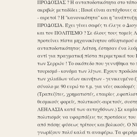
ΠΡΟΔΟΣΙΑΣ ? Η ανταποδοτικότητα στο τόπο μα
ακριβώς μεταδίδει ; Ποιοί είναι αυτόχθονες 
- αιρετοί ? Η ''κανονικότητα'' και η ''ανάπ
ΠΡΟΔΟΣΙΑ. Έχει γίνει σαφές τι έλεγε ο Διογέ
και τον ΠΟΛΙΤΙΣΜΟ ? Σε όλους τους τομείς 
προτείνει πίστα μηχανοκίνητου αθλητισμού ο
ανταποδοτικότητας Λάτση, έστησαν ένα λυόμε
αντί για πραγματική πίστα περιμετρικά του 
των Σερρών ! Το οικόπεδο που γεννήθηκα το 
τουρισμό - κονόμα των λίγων. Έχουν προδώσει 
των χιλιάδων νέων ακινήτων - γενικευμένο ξ
σύνολο με 90 ευρώ το τ.μ. για νέες οικοδομ
(Τραπεζίτες, χρηματιστές, εταιρίες ,εφοπλισ
θεσμικούς φορείς, πολιτικούς-αιρετούς, συστη
ΛΕΗΛΑΣΙΑ κατά των αυτοχθόνων.) Σε καμία 
πολιτισμός να υφαρπάζεις τις προτάσεις τ
από πάσης φύσεως τρίτους και βολικούς. Ο Ν
γνωρίζουν πολύ καλά τι αναφέρω. Τα φερόμε