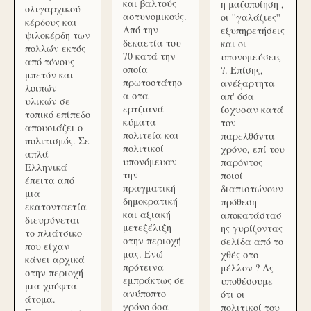
και βαλτούς
η μαζοποίηση ,
ολιγαρχικού
αστυνομικούς.
οι ''γαλάζιες''
κέρδους και
Από την
εξυπηρετήσεις
ψιλοκέρδη των
δεκαετία του
και οι
πολλών εκτός
70 κατά την
υπονομεύσεις
από τόνους
οποία
?. Επίσης,
μπετόν και
πρωτοστάτησ
ανέξαρτητα
λοιπών
α στα
απ' όσα
υλικών σε
ερτζιανά
ίσχυσαν κατά
τοπικό επίπεδο
κύματα
τον
απουσιάζει ο
πολιτεία και
παρελθόντα
πολιτισμός. Σε
πολιτικοί
χρόνο, επί του
απλά
υπονόμευαν
παρόντος
Ελληνικά
την
ποιοί
έπειτα από
πραγματική
διαπιστώνουν
μια
δημοκρατική
πρόθεση
εκατονταετία
και αξιακή
αποκατάστασ
διευρύνεται
μετεξέλιξη
ης γυρίζοντας
το πλιάτσικο
στην περιοχή
σελίδα από το
που είχαν
μας. Ενώ
χθές στο
κάνει αρχικά
πρότεινα
μέλλον ? Ας
στην περιοχή
εμπράκτως σε
υποθέσουμε
μια χούφτα
ανύποπτο
ότι οι
άτομα.
χρόνο όσα
πολιτικοί του