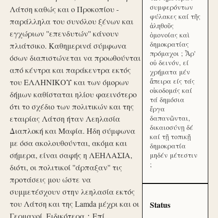
συμφερόντων
Λάτση καθώς και ο Προκοπίου -
φύλακες καί τῆς
παράλληλα του συνόλου ξένων και
ἀληθοῦς
εγχώριων ''επενδυτών'' κάνουν
ὁμονοίας καὶ
δημοκρατίας
πλιάτσικο. Καθημερινά σύμφωνα
πρόμαχοι ; Ἆρ'
όσων διαπιστώνεται να προωθούνται
οὐ δεινόν, εί
από κέντρα και παράκεντρα εκτός
χρήματα μέν
ἄπειρα είς τάς
του ΕΛΛΗΝΙΚΟΥ και των όμορων
οἰκοδομάς καί
δήμων καθίσταται ηλίου φαεινότερο
τά δημόσια
ότι το σχέδιο των πολιτικών και της
ἔργα
εταιρίας Λάτση ήταν Λεηλασία
δαπανῶνται,
δικαιοσύνῃ δέ
Διαπλοκή και Μαφία. Ήδη σύμφωνα
καί τῇ τοπικῇ
με όσα ακολουθούνται, ακόμα και
δημοκρατία
σήμερα, είναι σαφής η ΛΕΗΛΑΣΙΑ,
μηδέν μέτεστιν
;
διότι, οι πολιτικοί ''άρπαξαν'' τις
προτάσεις μου ώστε να
συμμετέσχουν στην λεηλασία εκτός
του Λάτση και της Lamda μέχρι και οι
Status
Γερμανοί. Ειδικότερα：Επί