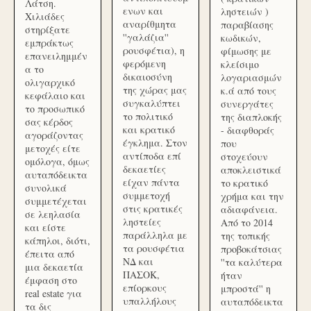
Λάτση.
ενων και
ληστειών )
Χιλιάδες
αναρίθμητα
παραβίασης
στηρίξατε
''γαλάζια''
κωδικών,
εμπράκτως
ρουσφέτια), η
φίμωσης με
επανειλημμέν
φερόμενη
κλείσιμο
α το
δικαιοσύνη
λογαριασμών
ολιγαρχικό
της χώρας μας
κ.ά από τους
κεφάλαιο και
συγκαλύπτει
συνεργάτες
το προσωπικό
το πολιτικό
της διαπλοκής
σας κέρδος
και κρατικό
- διαφθοράς
αγοράζοντας
έγκλημα. Στον
που
μετοχές είτε
αντίποδα επί
στοχεύουν
ομόλογα, όμως
δεκαετίες
αποκλειστικά
αυταπόδεικτα
είχαν πάντα
το κρατικό
συνολικά
συμμετοχή
χρήμα και την
συμμετέχεται
στις κρατικές
αδιαφάνεια.
σε λεηλασία
ληστείες
Από το 2014
και είστε
παράλληλα με
της τοπικής
κάπηλοι, διότι,
τα ρουσφέτια
προβοκάτσιας
έπειτα από
ΝΔ και
''τα καλύτερα
μια δεκαετία
ΠΑΣΟΚ,
ήταν
έμφαση στο
επίορκους
μπροστά'' η
real estate για
υπαλλήλους
αυταπόδεικτα
τα δις