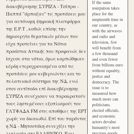
If the same
διακυβέρνησης ΣΥΡΙΖΑ - Τσίπρα -
usurpation takes
Παππά ''άρπαξαν'' τις προτάσεις μου
place for the
umpteenth time in
για αυτόνομη ψηφιακή πλατφόρμα
our country, as
της Ε.Ρ.Τ , καθώς επίσης την
with the airwaves
δημιουργία θεματικών μέσων που
and radio and
television, few
είχα προτείνει για τα Νότια
will benefit from
προάστια Αττικής που προφανώς δεν
a few thousand
ίσχυσε στα νότια, όμως καρπώθηκαν
and even fewer
from billions euro
κέρδη ετεροχρονισμένα από τις
without equality,
προτάσεις μου κυβερνώντες και το
justice and
πελατειακό σύστημα της ΝΔ, ενώ
democracy. The
issue is to
στον αντίποδα επί διακυβέρνησης
measured how
ΣΥΡΙΖΑ συνέχισαν να παρακρατούν
much more can
τους ληστεμένους εξοπλισμούς του
politicians,
elected officials,
ΓΛΥΦΑΔΑ FM στις αποθήκες της ΕΡΤ
and economic
χωρίς να δικαιωθώ. Επί του παρόντος
actors devalue
η ΝΔ - Μητσοτάκη συνεχίζει την
humanity's most
λεηλασία στο ΕΛΛΗΝΙΚΟ. Έχει
precious goods.