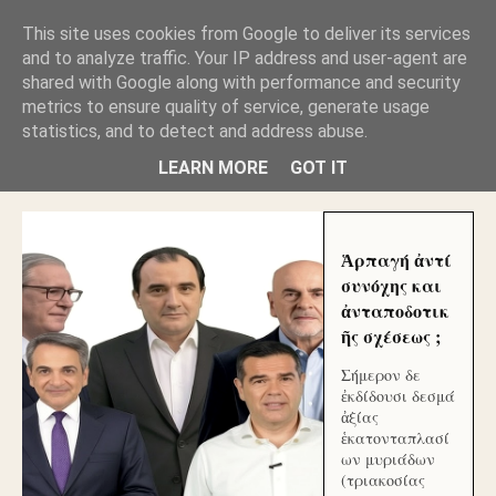
GLYFADAWEB: ΑΝΤΙ ΑΝΤΑΠΟΔΟΣΗΣ ΣΤΟΥΣ
This site uses cookies from Google to deliver its services
ΑΥΤΟΧΘΟΝΕΣ ΜΟΥ ΕΚΛΕΙΣΑΝ ΤΑ ΣΟΣΙΑΛ ΚΑΙ
and to analyze traffic. Your IP address and user-agent are
ΦΙΜΩΣΑΝ ΤΟ SITE. ΟΙ ΧΙΛΙΑΔΕΣ ΜΙΚΡΟΕΠΕΝΔΥΤΕΣ
ΕΠΕΝΔΥΣΑΤΕ ΓΙΑ ΛΕΗΛΑΣΙΑ ΚΑΙ ΕΓΚΛΗΜΑ ?
shared with Google along with performance and security
metrics to ensure quality of service, generate usage
statistics, and to detect and address abuse.
ΓΛΥΦΑΔΑ WEB |ΟΙ ΜΕΓΑΛΟΙ ΚΛΕΠΤΑΙ ΑΠΟ ΤΟ
ΜΙΚΡΟΝ ΑΠΑΓΟΥΣΙ
LEARN MORE
GOT IT
Ἁρπαγή ἀντί
συνόχης και
ἀνταποδοτικ
ῆς σχέσεως ;
Σήμερον δε
ἐκδίδουσι δεσμά
ἀξίας
ἑκατονταπλασί
ων μυριάδων
(τριακοσίας