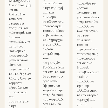
Ετεροχρονισμ
απαιτούνται
παρελθόντος
ένα απεδείχθη
στην περιοχή
χρόνου
ότι σε
μας και
ανήκουν στο
ληστεμένο
σύννομα
χρονοντούλαπ
τόπο δεν
κατέθεσα για
ο της ιστορίας,
στεριώνει
αδειοδότηση
παράλληλα
πραγματικός
τοπικού μέσου
των επιλογών
πολιτισμός και
κυβερνώντες
και των
διαρκώς
και δήμαρχοι
πολιτικών
ανακυκλώνετ
είχαν άλλα
τους, οι
αι το ίδιο
σχέδια
σημερινοί του
φαινόμενο
υπηρέτησης
παρόντος πως
κλεφτουριάς
των
πιστοποιούν
ξενόφερτων
ολιγαρχών.
ότι σε ένα
ώστε να
Το θέμα είναι
διαρκώς
μεγιστοποιούν
ότι έπειτα του
μεταβαλλόμεν
ται τα δις των
θανάτου τους
ο κόσμο
λίγων. Όλα τα
ορισμένοι
παράλληλα
κόμματα
ζήτησαν να
της ύλης
εξουσίας και
ταφούν στην
αλλάζει προς
οι πολιτικοί
πατρίδα τους
το καλύτερο η
που
που ασφαλώς
περιοχή μας
συμμετείχαν
δεν ήταν τα
για το
στην