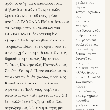
γνώμην καὶ
πρός το διήγημα ὃ ἐπικαλοῦνται.
ψῆφον
Δῆλον ὅτι το πᾶν τῶν κρατικῶν
τετρακισχιλίων
λῃστειῶν κατὰ τοῦ ἐπιχωρίου
καὶ
πεντακοσίων
σταθμοῦ ΓΛΥΦΑΔΑ FM καὶ ὕστερον
πολιτῶν
το κλεῖσμα τῶν κοινωνικῶν τοῦ
κατέλυσαν, οὐχ
GLYFADAWEB ἐσκοπεύθη ἵνα
ὑπέρ τοῦ κοινοῦ
ἐξαφανίσωσι την ἀλήθειαν και τα
συμφέροντος
βουλευόμενοι,
τεκμήρια. Ἰδίως· εἴ τις ὑμῶν ᾔδει ἐν
ἀλλ᾽ ἐπί τῇ
ἀγνοία χρόνου, προ δεκαετιῶν, τας
ἀδικίᾳ καὶ τῷ
δημοσίας προτάσεις Μητσοτάκη,
ἀφανεῖ τά
πράγματα
Τσίπρα, Καραμανλῆ, Παπανδρέου,
διοικεῖν καί τό
Σημίτη, Σαμαρᾶ, Παπανικολάου και
πλῆθος ἄκριτον
τῶν λοιπῶν ἐν ἐπιχωρίῳ, ὡσαύτως
ποιεῖν. Αὐτοί δέ
τῶν κοινῶν
Κωνσταντάτου και τῶν λοιπῶν
πόρων
αἱρετῶν ἐν Ἑλληνικῷ περί τῶν
ἀπολαύοντες
ὑφισταμένων καὶ πραττομένων ἐπί
καί τῷ δημοσίω
προσόδω
ἔτη πολλά ἐν τῷ χῶρῳ τοῦ πάλαι
χρώμενοι, τούς
ἀεροδρομίου, ὅ ἐστιν η πατρίς μου,
οἰκείους καὶ