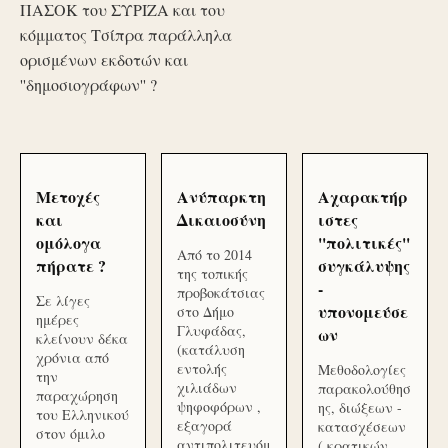
ΠΑΣΟΚ του ΣΥΡΙΖΑ και του
κόμματος Τσίπρα παράλληλα
ορισμένων εκδοτών και
''δημοσιογράφων'' ?
Μετοχές
Ανύπαρκτη
Αχαρακτήρ
και
Δικαιοσύνη
ιστες
ομόλογα
''πολιτικές''
Από το 2014
πήρατε ?
συγκάλυψης
της τοπικής
-
προβοκάτσιας
Σε λίγες
υπονομεύσε
στο Δήμο
ημέρες
Γλυφάδας,
ων
κλείνουν δέκα
(κατάλυση
χρόνια από
εντολής
Μεθοδολογίες
την
χιλιάδων
παρακολούθησ
παραχώρηση
ψηφοφόρων ,
ης, διώξεων -
του Ελληνικού
εξαγορά
κατασχέσεων
στον όμιλο
αντιπολιτευόμ
( κρατικών