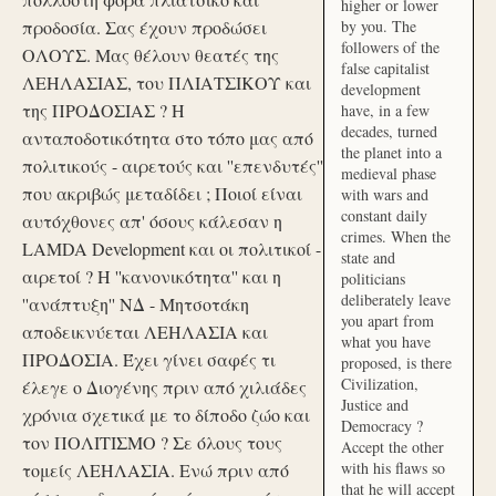
higher or lower
προδοσία. Σας έχουν προδώσει
by you. The
followers of the
ΟΛΟΥΣ. Μας θέλουν θεατές της
false capitalist
ΛΕΗΛΑΣΙΑΣ, του ΠΛΙΑΤΣΙΚΟΥ και
development
της ΠΡΟΔΟΣΙΑΣ ? Η
have, in a few
decades, turned
ανταποδοτικότητα στο τόπο μας από
the planet into a
πολιτικούς - αιρετούς και ''επενδυτές''
medieval phase
που ακριβώς μεταδίδει ; Ποιοί είναι
with wars and
constant daily
αυτόχθονες απ' όσους κάλεσαν η
crimes. When the
LAMDA Development και οι πολιτικοί -
state and
αιρετοί ? Η ''κανονικότητα'' και η
politicians
deliberately leave
''ανάπτυξη'' ΝΔ - Μητσοτάκη
you apart from
αποδεικνύεται ΛΕΗΛΑΣΙΑ και
what you have
ΠΡΟΔΟΣΙΑ. Έχει γίνει σαφές τι
proposed, is there
Civilization,
έλεγε ο Διογένης πριν από χιλιάδες
Justice and
χρόνια σχετικά με το δίποδο ζώο και
Democracy ?
τον ΠΟΛΙΤΙΣΜΟ ? Σε όλους τους
Accept the other
with his flaws so
τομείς ΛΕΗΛΑΣΙΑ. Ενώ πριν από
that he will accept