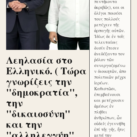
πεντήκοντα
ἀκριβῶς), και οι
ὀλίγοι ποιούσι
τους πολλούς
μετύχειν τῆς
ἁρπαγῆς αὐτῶν.
Ἰδίως δε ἐν τοῖς
τελευταίοις
δυσίν ἔτεσιν
ἀνεδέξαντο τον
Λεηλασία στο
ῥόλον τῶν
συνεργαζομένω
Ελληνικό. ( Τώρα
ν διοικητῶν, ἀπο
γνωρίζεις την
πολιτικῶν μέχρι
ἱερέων.
''δημοκρατία'',
Καθιστῶσι,
ἐπεμβαίνουσι
την
και μετέχουσιν
ἀμέσως ἐν
''δικαιοσύνη''
πλήθει
ἀνθρώπων, ὧν
και την
οὐδείς ἐγεννήθη
ἐπί τῆς γῆς, ἥτις
''αλληλεγγύη''
μετά την