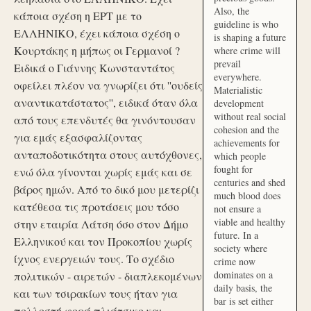
Also, the
κάποια σχέση η ΕΡΤ με το
guideline is who
ΕΛΛΗΝΙΚΟ, έχει κάποια σχέση ο
is shaping a future
Κουρτάκης η μήπως οι Γερμανοί ?
where crime will
prevail
Ειδικά ο Γιάννης Κωνσταντάτος
everywhere.
οφείλει πλέον να γνωρίζει ότι ''ουδείς
Materialistic
αναντικατάστατος'', ειδικά όταν όλα
development
without real social
από τους επενδυτές θα γινόντουσαν
cohesion and the
για εμάς εξασφαλίζοντας
achievements for
ανταποδοτικότητα στους αυτόχθονες,
which people
fought for
ενώ όλα γίνονται χωρίς εμάς και σε
centuries and shed
βάρος ημών. Από το δικό μου μετερίζι
much blood does
κατέθεσα τις προτάσεις μου τόσο
not ensure a
viable and healthy
στην εταιρία Λάτση όσο στον Δήμο
future. In a
Ελληνικού και τον Προκοπίου χωρίς
society where
ίχνος ενεργειών τους. Το σχέδιο
crime now
dominates on a
πολιτικών - αιρετών - διαπλεκομένων
daily basis, the
και των τσιρακίων τους ήταν για
bar is set either
πολλοστή φορά πλιάτσικο και