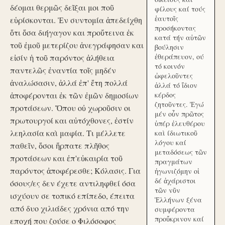
δέομαι θερμῶς δεῖξαι μοι ποῦ
φίλους καί τούς
ἑαυτοῖς
εὑρίσκονται. Ἐν συντομία ἀπεδείχθη
προσήκοντας
ὅτι ὅσα διήγαγον και προὔτεινα ἐκ
κατά τήν αὑτῶν
τοῦ ἐμοῦ μετερίζου ἀνεγράφησαν και
βούλησιν
ἐθεράπευον, ού
εἰσίν ἡ τοῦ παρόντος ἀλήθεια
τό κοινόν
παντελῶς ἐναντία τοῖς μηδέν
ὠφελοῦντες
ἀναλώσασιν, ἀλλά ἐπ' ἔτη πολλά
ἀλλά τό ἴδιον
ἀποφέρονται ἐκ τῶν ἐμῶν δημοσίων
κέρδος
ζητοῦντες. Ἐγώ
προτάσεων. Ὅπου οὐ χωροῦσιν οι
μέν οὖν πρῶτος
πρωτουργοί και αὐτόχθονες, ἐστίν
ὑπέρ ἐλευθέρου
λεηλασία καὶ μαφία. Τι μέλλετε
καὶ ίδιωτικοῦ
λόγου καί
παθεῖν, ὅσοι ἥρπατε πλῆθος
μεταδόσεως τῶν
προτάσεων και ἐπ'εὐκαιρία τοῦ
πραγμάτων
παρόντος ἀποφέρεσθε; Κόλασις. Για
ἠγωνιζόμην οἱ
δέ ἀχάριστοι
όσους/ες δεν έχετε αντιληφθεί όσα
τῶν νῦν
ισχύουν σε τοπικό επίπεδο, έπειτα
Ἑλλήνων ξένα
από δυο χιλιάδες χρόνια από την
συμφέροντα
προὔκρινον καί
εποχή που ζούσε ο Φιλόσοφος