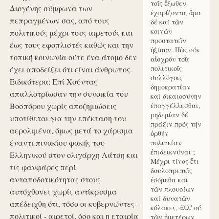
τοῖς ἔξωθεν
Διογένης σύμφωνα των
ἐχαρίζοντο, ἅμα
πεπραγμένων σας, από τους
δέ καί τῶν
κοινῶν
πολιτικούς μέχρι τους αιρετούς και
προστατεῖν
έως τους εφοπλιστές καθώς και την
ἠξίουν. Πῶς ούκ
τοπική κοινωνία ούτε ένα άτομο δεν
αἰσχρόν τοῖς
πολιτικοῖς
έχει αποδείξει ότι είναι άνθρωπος.
συλλόγοις
Ειδικότερα: Επί Χούντας
δημοκρατίαν
απαλλοτρίωσαν την συνοικία του
καὶ δικαιοσύνην
Βοσπόρου χωρίς αποζημιώσεις
ἐπαγγέλλεσθαι,
μηδεμίαν δέ
υποτίθεται για την επέκταση του
πράξιν πρός τήν
αερολιμένα, όμως μετά το χάρισμα
ὀρθήν
έναντι πινακίου φακής του
πολιτείαν
ἐπιδεικνύναι ;
Ελληνικού στον ολιγάρχη Λάτση και
Μέχρι τίνος ἔτι
τις φανφάρες περί
δουλοπρεπεῖς
ανταποδοτικότητας στους
ἐσόμεθα καὶ
τῶν πλουσίων
αυτόχθονες χωρίς αντίκρυσμα
καί δυνατῶν
απέδειχθη ότι, τόσο οι κυβερνώντες -
κόλακες, ἀλλ' ού
πολιτικοί - αιρετοί, όσο και η εταιρία
τῶν ἡμετέρων