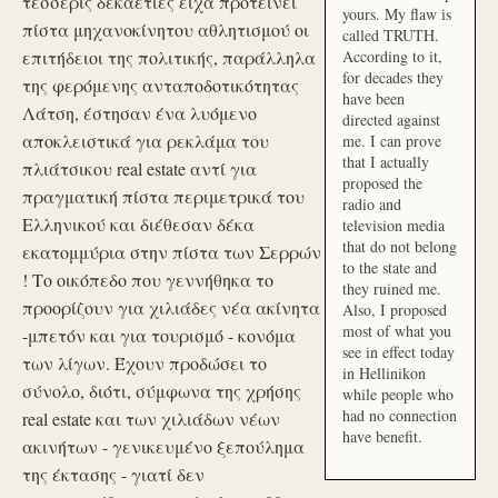
τέσσερις δεκαετίες είχα προτείνει
yours. My flaw is
πίστα μηχανοκίνητου αθλητισμού οι
called TRUTH.
επιτήδειοι της πολιτικής, παράλληλα
According to it,
for decades they
της φερόμενης ανταποδοτικότητας
have been
Λάτση, έστησαν ένα λυόμενο
directed against
αποκλειστικά για ρεκλάμα του
me. I can prove
that I actually
πλιάτσικου real estate αντί για
proposed the
πραγματική πίστα περιμετρικά του
radio and
Ελληνικού και διέθεσαν δέκα
television media
that do not belong
εκατομμύρια στην πίστα των Σερρών
to the state and
! Το οικόπεδο που γεννήθηκα το
they ruined me.
προορίζουν για χιλιάδες νέα ακίνητα
Also, I proposed
most of what you
-μπετόν και για τουρισμό - κονόμα
see in effect today
των λίγων. Έχουν προδώσει το
in Hellinikon
σύνολο, διότι, σύμφωνα της χρήσης
while people who
had no connection
real estate και των χιλιάδων νέων
have benefit.
ακινήτων - γενικευμένο ξεπούλημα
της έκτασης - γιατί δεν