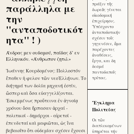
πράξιν τῆς
παράλληλα με
δωρεᾶς γίνεται
την
οἰκοδομική
ἐπιχείρησις.
''ανταποδοτικότ
Ὑπέσχοντο
ἀνταποδοτικήν
ητα'' ! )
σχέσιν τοῖς
γηγενέσιν, ἅμα
παρέχοντες
Άνδρας μεν ουδαμού, παίδας δ’ εν
ἀναθέσεις,
Ελληνικόν. «Άνθρωπον ζητώ.»
ἔργα, και δη
δεσμά
Ἰωάννης Κουρδομένος: Πολλοστόν
παντοδαποῖς
ἔπαθεν ἡ φυλον τῶν νεοἙλλήνων. Το
τρίτοις.
διήγημά των δολία μηχανή ἐστίν,
ὥσπερ καὶ ὅσα εὐαγγελίζονται.
Ἐσκεμμένως προὔτεινα ἐν ἀγνοίᾳ
Ἔγκλημα
χρόνου ὅσα ἥρπασαν ἀρχαί -
Πολιτείας
πολιτικοί - δημάρχοι - αἱρετοί -
Οι τῶν
ἐπενδυταί καὶ μαφιῶται, ὡς ἵνα
διαπλεκομένων
βεβαιοῖτο ὅτι οὐδεμίαν σχέσιν ἔχουσι
ὑπηρέται τήν