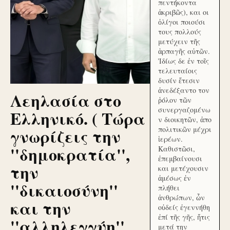
πεντήκοντα
ἀκριβῶς), και οι
ὀλίγοι ποιούσι
τους πολλούς
μετύχειν τῆς
ἁρπαγῆς αὐτῶν.
Ἰδίως δε ἐν τοῖς
τελευταίοις
δυσίν ἔτεσιν
ἀνεδέξαντο τον
Λεηλασία στο
ῥόλον τῶν
συνεργαζομένω
Ελληνικό. ( Τώρα
ν διοικητῶν, ἀπο
γνωρίζεις την
πολιτικῶν μέχρι
ἱερέων.
''δημοκρατία'',
Καθιστῶσι,
ἐπεμβαίνουσι
την
και μετέχουσιν
ἀμέσως ἐν
''δικαιοσύνη''
πλήθει
ἀνθρώπων, ὧν
και την
οὐδείς ἐγεννήθη
ἐπί τῆς γῆς, ἥτις
''αλληλεγγύη''
μετά την