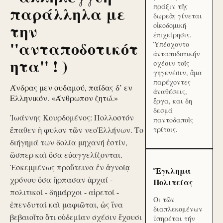
πράξιν τῆς
παράλληλα με
δωρεᾶς γίνεται
την
οἰκοδομική
ἐπιχείρησις.
''ανταποδοτικότ
Ὑπέσχοντο
ἀνταποδοτικήν
ητα'' ! )
σχέσιν τοῖς
γηγενέσιν, ἅμα
παρέχοντες
Άνδρας μεν ουδαμού, παίδας δ’ εν
ἀναθέσεις,
Ελληνικόν. «Άνθρωπον ζητώ.»
ἔργα, και δη
δεσμά
Ἰωάννης Κουρδομένος: Πολλοστόν
παντοδαποῖς
ἔπαθεν ἡ φυλον τῶν νεοἙλλήνων. Το
τρίτοις.
διήγημά των δολία μηχανή ἐστίν,
ὥσπερ καὶ ὅσα εὐαγγελίζονται.
Ἐσκεμμένως προὔτεινα ἐν ἀγνοίᾳ
Ἔγκλημα
χρόνου ὅσα ἥρπασαν ἀρχαί -
Πολιτείας
πολιτικοί - δημάρχοι - αἱρετοί -
Οι τῶν
ἐπενδυταί καὶ μαφιῶται, ὡς ἵνα
διαπλεκομένων
βεβαιοῖτο ὅτι οὐδεμίαν σχέσιν ἔχουσι
ὑπηρέται τήν