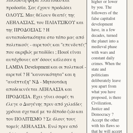
higher or lower
προδοσία. Σας έχουν προδώσει
by you. The
followers of the
ΟΛΟΥΣ. Μας θέλουν θεατές της
false capitalist
ΛΕΗΛΑΣΙΑΣ, του ΠΛΙΑΤΣΙΚΟΥ και
development
της ΠΡΟΔΟΣΙΑΣ ? Η
have, in a few
decades, turned
ανταποδοτικότητα στο τόπο μας από
the planet into a
πολιτικούς - αιρετούς και ''επενδυτές''
medieval phase
που ακριβώς μεταδίδει ; Ποιοί είναι
with wars and
constant daily
αυτόχθονες απ' όσους κάλεσαν η
crimes. When the
LAMDA Development και οι πολιτικοί -
state and
αιρετοί ? Η ''κανονικότητα'' και η
politicians
deliberately leave
''ανάπτυξη'' ΝΔ - Μητσοτάκη
you apart from
αποδεικνύεται ΛΕΗΛΑΣΙΑ και
what you have
ΠΡΟΔΟΣΙΑ. Έχει γίνει σαφές τι
proposed, is there
Civilization,
έλεγε ο Διογένης πριν από χιλιάδες
Justice and
χρόνια σχετικά με το δίποδο ζώο και
Democracy ?
τον ΠΟΛΙΤΙΣΜΟ ? Σε όλους τους
Accept the other
with his flaws so
τομείς ΛΕΗΛΑΣΙΑ. Ενώ πριν από
that he will accept