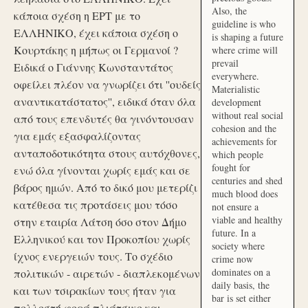
Also, the
κάποια σχέση η ΕΡΤ με το
guideline is who
ΕΛΛΗΝΙΚΟ, έχει κάποια σχέση ο
is shaping a future
Κουρτάκης η μήπως οι Γερμανοί ?
where crime will
prevail
Ειδικά ο Γιάννης Κωνσταντάτος
everywhere.
οφείλει πλέον να γνωρίζει ότι ''ουδείς
Materialistic
αναντικατάστατος'', ειδικά όταν όλα
development
without real social
από τους επενδυτές θα γινόντουσαν
cohesion and the
για εμάς εξασφαλίζοντας
achievements for
ανταποδοτικότητα στους αυτόχθονες,
which people
fought for
ενώ όλα γίνονται χωρίς εμάς και σε
centuries and shed
βάρος ημών. Από το δικό μου μετερίζι
much blood does
κατέθεσα τις προτάσεις μου τόσο
not ensure a
viable and healthy
στην εταιρία Λάτση όσο στον Δήμο
future. In a
Ελληνικού και τον Προκοπίου χωρίς
society where
ίχνος ενεργειών τους. Το σχέδιο
crime now
dominates on a
πολιτικών - αιρετών - διαπλεκομένων
daily basis, the
και των τσιρακίων τους ήταν για
bar is set either
πολλοστή φορά πλιάτσικο και