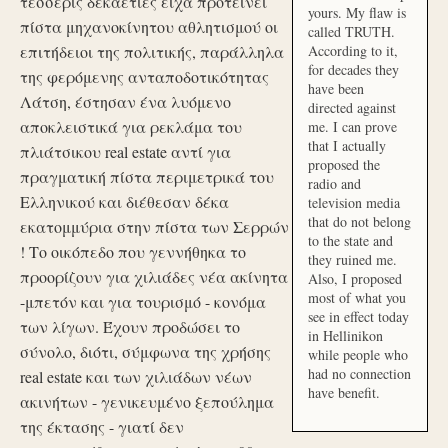
τέσσερις δεκαετίες είχα προτείνει
yours. My flaw is
πίστα μηχανοκίνητου αθλητισμού οι
called TRUTH.
επιτήδειοι της πολιτικής, παράλληλα
According to it,
for decades they
της φερόμενης ανταποδοτικότητας
have been
Λάτση, έστησαν ένα λυόμενο
directed against
αποκλειστικά για ρεκλάμα του
me. I can prove
that I actually
πλιάτσικου real estate αντί για
proposed the
πραγματική πίστα περιμετρικά του
radio and
Ελληνικού και διέθεσαν δέκα
television media
that do not belong
εκατομμύρια στην πίστα των Σερρών
to the state and
! Το οικόπεδο που γεννήθηκα το
they ruined me.
προορίζουν για χιλιάδες νέα ακίνητα
Also, I proposed
most of what you
-μπετόν και για τουρισμό - κονόμα
see in effect today
των λίγων. Έχουν προδώσει το
in Hellinikon
σύνολο, διότι, σύμφωνα της χρήσης
while people who
had no connection
real estate και των χιλιάδων νέων
have benefit.
ακινήτων - γενικευμένο ξεπούλημα
της έκτασης - γιατί δεν