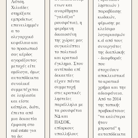
Λάτση.
ενων και
ληστειών )
Χιλιάδες
αναρίθμητα
παραβίασης
στηρίξατε
''γαλάζια''
κωδικών,
εμπράκτως
ρουσφέτια), η
φίμωσης με
επανειλημμέν
φερόμενη
κλείσιμο
α το
δικαιοσύνη
λογαριασμών
ολιγαρχικό
της χώρας μας
κ.ά από τους
κεφάλαιο και
συγκαλύπτει
συνεργάτες
το προσωπικό
το πολιτικό
της διαπλοκής
σας κέρδος
και κρατικό
- διαφθοράς
αγοράζοντας
έγκλημα. Στον
που
μετοχές είτε
αντίποδα επί
στοχεύουν
ομόλογα, όμως
δεκαετίες
αποκλειστικά
αυταπόδεικτα
είχαν πάντα
το κρατικό
συνολικά
συμμετοχή
χρήμα και την
συμμετέχεται
στις κρατικές
αδιαφάνεια.
σε λεηλασία
ληστείες
Από το 2014
και είστε
παράλληλα με
της τοπικής
κάπηλοι, διότι,
τα ρουσφέτια
προβοκάτσιας
έπειτα από
ΝΔ και
''τα καλύτερα
μια δεκαετία
ΠΑΣΟΚ,
ήταν
έμφαση στο
επίορκους
μπροστά'' η
real estate για
υπαλλήλους
αυταπόδεικτα
τα δις