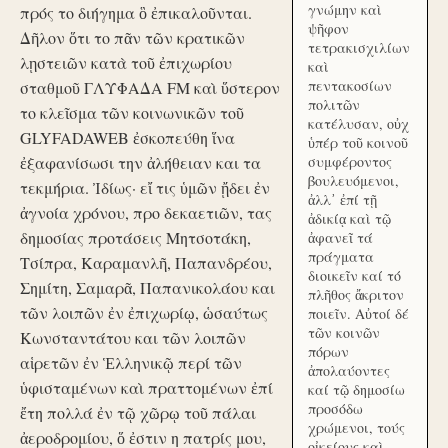
γνώμην καὶ
πρός το διήγημα ὃ ἐπικαλοῦνται.
ψῆφον
Δῆλον ὅτι το πᾶν τῶν κρατικῶν
τετρακισχιλίων
λῃστειῶν κατὰ τοῦ ἐπιχωρίου
καὶ
πεντακοσίων
σταθμοῦ ΓΛΥΦΑΔΑ FM καὶ ὕστερον
πολιτῶν
το κλεῖσμα τῶν κοινωνικῶν τοῦ
κατέλυσαν, οὐχ
GLYFADAWEB ἐσκοπεύθη ἵνα
ὑπέρ τοῦ κοινοῦ
ἐξαφανίσωσι την ἀλήθειαν και τα
συμφέροντος
βουλευόμενοι,
τεκμήρια. Ἰδίως· εἴ τις ὑμῶν ᾔδει ἐν
ἀλλ᾽ ἐπί τῇ
ἀγνοία χρόνου, προ δεκαετιῶν, τας
ἀδικίᾳ καὶ τῷ
δημοσίας προτάσεις Μητσοτάκη,
ἀφανεῖ τά
πράγματα
Τσίπρα, Καραμανλῆ, Παπανδρέου,
διοικεῖν καί τό
Σημίτη, Σαμαρᾶ, Παπανικολάου και
πλῆθος ἄκριτον
τῶν λοιπῶν ἐν ἐπιχωρίῳ, ὡσαύτως
ποιεῖν. Αὐτοί δέ
τῶν κοινῶν
Κωνσταντάτου και τῶν λοιπῶν
πόρων
αἱρετῶν ἐν Ἑλληνικῷ περί τῶν
ἀπολαύοντες
ὑφισταμένων καὶ πραττομένων ἐπί
καί τῷ δημοσίω
προσόδω
ἔτη πολλά ἐν τῷ χῶρῳ τοῦ πάλαι
χρώμενοι, τούς
ἀεροδρομίου, ὅ ἐστιν η πατρίς μου,
οἰκείους καὶ