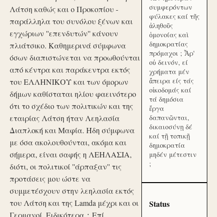
συμφερόντων
Λάτση καθώς και ο Προκοπίου -
φύλακες καί τῆς
παράλληλα του συνόλου ξένων και
ἀληθοῦς
εγχώριων ''επενδυτών'' κάνουν
ὁμονοίας καὶ
δημοκρατίας
πλιάτσικο. Καθημερινά σύμφωνα
πρόμαχοι ; Ἆρ'
όσων διαπιστώνεται να προωθούνται
οὐ δεινόν, εί
από κέντρα και παράκεντρα εκτός
χρήματα μέν
ἄπειρα είς τάς
του ΕΛΛΗΝΙΚΟΥ και των όμορων
οἰκοδομάς καί
δήμων καθίσταται ηλίου φαεινότερο
τά δημόσια
ότι το σχέδιο των πολιτικών και της
ἔργα
εταιρίας Λάτση ήταν Λεηλασία
δαπανῶνται,
δικαιοσύνῃ δέ
Διαπλοκή και Μαφία. Ήδη σύμφωνα
καί τῇ τοπικῇ
με όσα ακολουθούνται, ακόμα και
δημοκρατία
σήμερα, είναι σαφής η ΛΕΗΛΑΣΙΑ,
μηδέν μέτεστιν
;
διότι, οι πολιτικοί ''άρπαξαν'' τις
προτάσεις μου ώστε να
συμμετέσχουν στην λεηλασία εκτός
του Λάτση και της Lamda μέχρι και οι
Status
Γερμανοί. Ειδικότερα：Επί