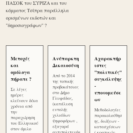
ΠΑΣΟΚ του ΣΥΡΙΖΑ και του
κόμματος Τσίπρα παράλληλα
ορισμένων εκδοτών και
''δημοσιογράφων'' ?
Μετοχές
Ανύπαρκτη
Αχαρακτήρ
και
Δικαιοσύνη
ιστες
ομόλογα
''πολιτικές''
Από το 2014
πήρατε ?
συγκάλυψης
της τοπικής
-
προβοκάτσιας
Σε λίγες
υπονομεύσε
στο Δήμο
ημέρες
Γλυφάδας,
ων
κλείνουν δέκα
(κατάλυση
χρόνια από
εντολής
Μεθοδολογίες
την
χιλιάδων
παρακολούθησ
παραχώρηση
ψηφοφόρων ,
ης, διώξεων -
του Ελληνικού
εξαγορά
κατασχέσεων
στον όμιλο
αντιπολιτευόμ
( κρατικών