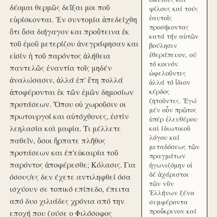
δέομαι θερμῶς δεῖξαι μοι ποῦ
φίλους καί τούς
ἑαυτοῖς
εὑρίσκονται. Ἐν συντομία ἀπεδείχθη
προσήκοντας
ὅτι ὅσα διήγαγον και προὔτεινα ἐκ
κατά τήν αὑτῶν
τοῦ ἐμοῦ μετερίζου ἀνεγράφησαν και
βούλησιν
ἐθεράπευον, ού
εἰσίν ἡ τοῦ παρόντος ἀλήθεια
τό κοινόν
παντελῶς ἐναντία τοῖς μηδέν
ὠφελοῦντες
ἀναλώσασιν, ἀλλά ἐπ' ἔτη πολλά
ἀλλά τό ἴδιον
ἀποφέρονται ἐκ τῶν ἐμῶν δημοσίων
κέρδος
ζητοῦντες. Ἐγώ
προτάσεων. Ὅπου οὐ χωροῦσιν οι
μέν οὖν πρῶτος
πρωτουργοί και αὐτόχθονες, ἐστίν
ὑπέρ ἐλευθέρου
λεηλασία καὶ μαφία. Τι μέλλετε
καὶ ίδιωτικοῦ
λόγου καί
παθεῖν, ὅσοι ἥρπατε πλῆθος
μεταδόσεως τῶν
προτάσεων και ἐπ'εὐκαιρία τοῦ
πραγμάτων
παρόντος ἀποφέρεσθε; Κόλασις. Για
ἠγωνιζόμην οἱ
δέ ἀχάριστοι
όσους/ες δεν έχετε αντιληφθεί όσα
τῶν νῦν
ισχύουν σε τοπικό επίπεδο, έπειτα
Ἑλλήνων ξένα
από δυο χιλιάδες χρόνια από την
συμφέροντα
προὔκρινον καί
εποχή που ζούσε ο Φιλόσοφος