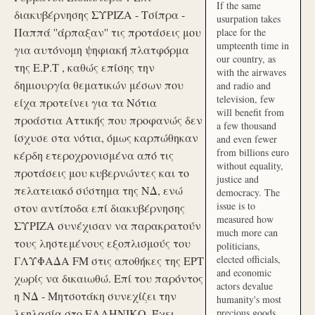
If the same
διακυβέρνησης ΣΥΡΙΖΑ - Τσίπρα -
usurpation takes
Παππά ''άρπαξαν'' τις προτάσεις μου
place for the
umpteenth time in
για αυτόνομη ψηφιακή πλατφόρμα
our country, as
της Ε.Ρ.Τ , καθώς επίσης την
with the airwaves
δημιουργία θεματικών μέσων που
and radio and
television, few
είχα προτείνει για τα Νότια
will benefit from
προάστια Αττικής που προφανώς δεν
a few thousand
ίσχυσε στα νότια, όμως καρπώθηκαν
and even fewer
from billions euro
κέρδη ετεροχρονισμένα από τις
without equality,
προτάσεις μου κυβερνώντες και το
justice and
πελατειακό σύστημα της ΝΔ, ενώ
democracy. The
issue is to
στον αντίποδα επί διακυβέρνησης
measured how
ΣΥΡΙΖΑ συνέχισαν να παρακρατούν
much more can
τους ληστεμένους εξοπλισμούς του
politicians,
elected officials,
ΓΛΥΦΑΔΑ FM στις αποθήκες της ΕΡΤ
and economic
χωρίς να δικαιωθώ. Επί του παρόντος
actors devalue
η ΝΔ - Μητσοτάκη συνεχίζει την
humanity's most
λεηλασία στο ΕΛΛΗΝΙΚΟ. Έχει
precious goods.