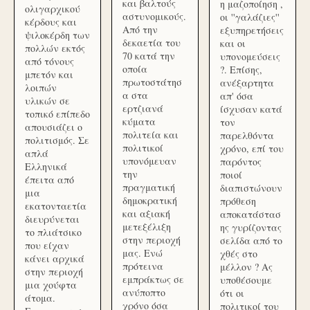
και βαλτούς
η μαζοποίηση ,
ολιγαρχικού
αστυνομικούς.
οι ''γαλάζιες''
κέρδους και
Από την
εξυπηρετήσεις
ψιλοκέρδη των
δεκαετία του
και οι
πολλών εκτός
70 κατά την
υπονομεύσεις
από τόνους
οποία
?. Επίσης,
μπετόν και
πρωτοστάτησ
ανέξαρτητα
λοιπών
α στα
απ' όσα
υλικών σε
ερτζιανά
ίσχυσαν κατά
τοπικό επίπεδο
κύματα
τον
απουσιάζει ο
πολιτεία και
παρελθόντα
πολιτισμός. Σε
πολιτικοί
χρόνο, επί του
απλά
υπονόμευαν
παρόντος
Ελληνικά
την
ποιοί
έπειτα από
πραγματική
διαπιστώνουν
μια
δημοκρατική
πρόθεση
εκατονταετία
και αξιακή
αποκατάστασ
διευρύνεται
μετεξέλιξη
ης γυρίζοντας
το πλιάτσικο
στην περιοχή
σελίδα από το
που είχαν
μας. Ενώ
χθές στο
κάνει αρχικά
πρότεινα
μέλλον ? Ας
στην περιοχή
εμπράκτως σε
υποθέσουμε
μια χούφτα
ανύποπτο
ότι οι
άτομα.
χρόνο όσα
πολιτικοί του