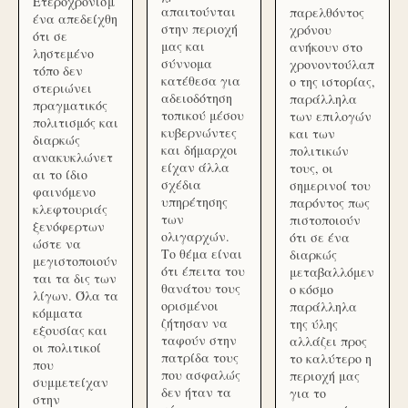
Ετεροχρονισμ
απαιτούνται
παρελθόντος
ένα απεδείχθη
στην περιοχή
χρόνου
ότι σε
μας και
ανήκουν στο
ληστεμένο
σύννομα
χρονοντούλαπ
τόπο δεν
κατέθεσα για
ο της ιστορίας,
στεριώνει
αδειοδότηση
παράλληλα
πραγματικός
τοπικού μέσου
των επιλογών
πολιτισμός και
κυβερνώντες
και των
διαρκώς
και δήμαρχοι
πολιτικών
ανακυκλώνετ
είχαν άλλα
τους, οι
αι το ίδιο
σχέδια
σημερινοί του
φαινόμενο
υπηρέτησης
παρόντος πως
κλεφτουριάς
των
πιστοποιούν
ξενόφερτων
ολιγαρχών.
ότι σε ένα
ώστε να
Το θέμα είναι
διαρκώς
μεγιστοποιούν
ότι έπειτα του
μεταβαλλόμεν
ται τα δις των
θανάτου τους
ο κόσμο
λίγων. Όλα τα
ορισμένοι
παράλληλα
κόμματα
ζήτησαν να
της ύλης
εξουσίας και
ταφούν στην
αλλάζει προς
οι πολιτικοί
πατρίδα τους
το καλύτερο η
που
που ασφαλώς
περιοχή μας
συμμετείχαν
δεν ήταν τα
για το
στην