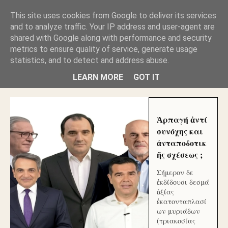
GLYFADAWEB: ΑΝΤΙ ΑΝΤΑΠΟΔΟΣΗΣ ΣΤΟΥΣ
This site uses cookies from Google to deliver its services
ΑΥΤΟΧΘΟΝΕΣ ΜΟΥ ΕΚΛΕΙΣΑΝ ΤΑ ΣΟΣΙΑΛ ΚΑΙ
and to analyze traffic. Your IP address and user-agent are
ΦΙΜΩΣΑΝ ΤΟ SITE. ΟΙ ΧΙΛΙΑΔΕΣ ΜΙΚΡΟΕΠΕΝΔΥΤΕΣ
ΕΠΕΝΔΥΣΑΤΕ ΓΙΑ ΛΕΗΛΑΣΙΑ ΚΑΙ ΕΓΚΛΗΜΑ ?
shared with Google along with performance and security
metrics to ensure quality of service, generate usage
statistics, and to detect and address abuse.
ΓΛΥΦΑΔΑ WEB |ΟΙ ΜΕΓΑΛΟΙ ΚΛΕΠΤΑΙ ΑΠΟ ΤΟ
ΜΙΚΡΟΝ ΑΠΑΓΟΥΣΙ
LEARN MORE
GOT IT
Ἁρπαγή ἀντί
συνόχης και
ἀνταποδοτικ
ῆς σχέσεως ;
Σήμερον δε
ἐκδίδουσι δεσμά
ἀξίας
ἑκατονταπλασί
ων μυριάδων
(τριακοσίας