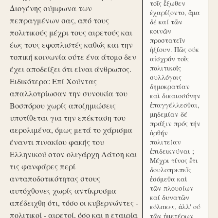
τοῖς ἔξωθεν
Διογένης σύμφωνα των
ἐχαρίζοντο, ἅμα
πεπραγμένων σας, από τους
δέ καί τῶν
κοινῶν
πολιτικούς μέχρι τους αιρετούς και
προστατεῖν
έως τους εφοπλιστές καθώς και την
ἠξίουν. Πῶς ούκ
τοπική κοινωνία ούτε ένα άτομο δεν
αἰσχρόν τοῖς
πολιτικοῖς
έχει αποδείξει ότι είναι άνθρωπος.
συλλόγοις
Ειδικότερα: Επί Χούντας
δημοκρατίαν
απαλλοτρίωσαν την συνοικία του
καὶ δικαιοσύνην
Βοσπόρου χωρίς αποζημιώσεις
ἐπαγγέλλεσθαι,
μηδεμίαν δέ
υποτίθεται για την επέκταση του
πράξιν πρός τήν
αερολιμένα, όμως μετά το χάρισμα
ὀρθήν
έναντι πινακίου φακής του
πολιτείαν
ἐπιδεικνύναι ;
Ελληνικού στον ολιγάρχη Λάτση και
Μέχρι τίνος ἔτι
τις φανφάρες περί
δουλοπρεπεῖς
ανταποδοτικότητας στους
ἐσόμεθα καὶ
τῶν πλουσίων
αυτόχθονες χωρίς αντίκρυσμα
καί δυνατῶν
απέδειχθη ότι, τόσο οι κυβερνώντες -
κόλακες, ἀλλ' ού
πολιτικοί - αιρετοί, όσο και η εταιρία
τῶν ἡμετέρων