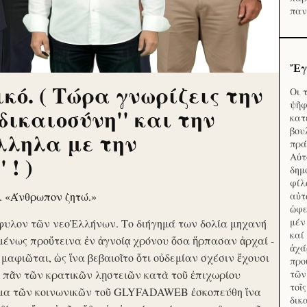
παν
Ἔγ
κό. ( Τώρα γνωρίζεις την
Οι 
ψῆφ
'δικαιοσύνη'' και την
κατ
βου
λληλα με την
πρά
Αὐτ
 ! )
δημ
φίλ
ν. «Άνθρωπον ζητώ.»
αὑτ
ὠφε
μέν
φυλον τῶν νεοἙλλήνων. Το διήγημά των δολία μηχανή
καί
μένως προὔτεινα ἐν ἀγνοίᾳ χρόνου ὅσα ἥρπασαν ἀρχαί -
ἀχά
ὶ μαφιῶται, ὡς ἵνα βεβαιοῖτο ὅτι οὐδεμίαν σχέσιν ἔχουσι
προ
το πᾶν τῶν κρατικῶν λῃστειῶν κατὰ τοῦ ἐπιχωρίου
τῶν
τοῖ
μα τῶν κοινωνικῶν τοῦ GLYFADAWEB ἐσκοπεύθη ἵνα
δικ