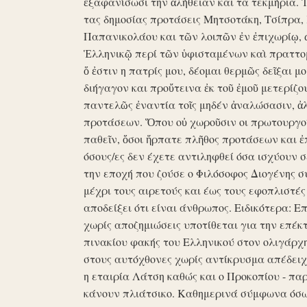
ἐξαφανίσωσι την ἀλήθειαν και τα τεκμήρια. Ἰδ
τας δημοσίας προτάσεις Μητσοτάκη, Τσίπρα,
Παπανικολάου και τῶν λοιπῶν ἐν ἐπιχωρίῳ,
Ἑλληνικῷ περί τῶν ὑφισταμένων καὶ πραττομ
ὅ ἐστιν η πατρίς μου, δέομαι θερμῶς δεῖξαι μ
διήγαγον και προὔτεινα ἐκ τοῦ ἐμοῦ μετερίζο
παντελῶς ἐναντία τοῖς μηδέν ἀναλώσασιν, ἀ
προτάσεων. Ὅπου οὐ χωροῦσιν οι πρωτουργοί 
παθεῖν, ὅσοι ἥρπατε πλῆθος προτάσεων και ἐ
όσους/ες δεν έχετε αντιληφθεί όσα ισχύουν σ
την εποχή που ζούσε ο Φιλόσοφος Διογένης 
μέχρι τους αιρετούς και έως τους εφοπλιστές
αποδείξει ότι είναι άνθρωπος. Ειδικότερα: 
χωρίς αποζημιώσεις υποτίθεται για την επέκ
πινακίου φακής του Ελληνικού στον ολιγάρχ
στους αυτόχθονες χωρίς αντίκρυσμα απέδειχθη 
η εταιρία Λάτση καθώς και ο Προκοπίου - πα
κάνουν πλιάτσικο. Καθημερινά σύμφωνα όσω