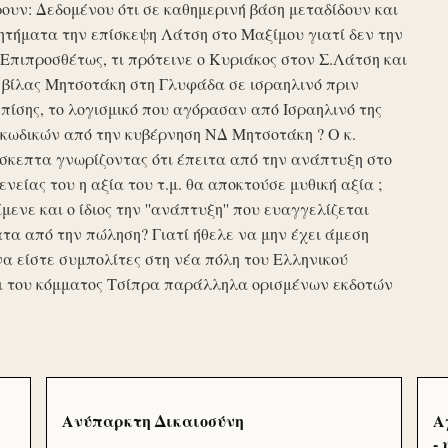
υν: Δεδομένου ότι σε καθημερινή βάση μεταδίδουν και
τήματα την επίσκεψη Λάτση στο Μαξίμου γιατί δεν την
πιπροσθέτως, τι πρότεινε ο Κυριάκος στον Σ.Λάτση και
ης βίλας Μητσοτάκη στη Γλυφάδα σε ισραηλινό πριν
ίσης, το λογισμικό που αγόρασαν από Ισραηλινό της
κωδικών από την κυβέρνηση ΝΔ Μητσοτάκη ? Ο κ.
σκεπτα γνωρίζοντας ότι έπειτα από την ανάπτυξη στο
ενείας του η αξία του τ.μ. θα αποκτούσε μυθική αξία ;
μενε και ο ίδιος την ''ανάπτυξη'' που ευαγγελίζεται
τα από την πώληση? Γιατί ήθελε να μην έχει άμεση
να είστε συμπολίτες στη νέα πόλη του Ελληνικού
ι του κόμματος Τσίπρα παράλληλα ορισμένων εκδοτών
Ανύπαρκτη Δικαιοσύνη
Α
-