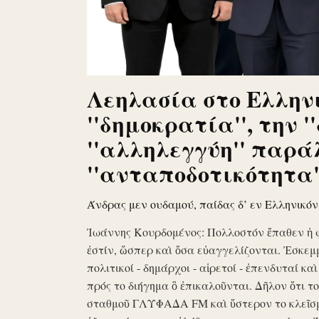
Λεηλασία στο Ελληνι
''δημοκρατία'', την '
''αλληλεγγύη'' παρά
''ανταποδοτικότητα''
Άνδρας μεν ουδαμού, παίδας δ’ εν Ελληνικό
Ἰωάννης Κουρδομένος: Πολλοστόν ἔπαθεν ἡ 
ἐστίν, ὥσπερ καὶ ὅσα εὐαγγελίζονται. Ἐσκεμ
πολιτικοί - δημάρχοι - αἱρετοί - ἐπενδυταί κα
πρός το διήγημα ὃ ἐπικαλοῦνται. Δῆλον ὅτι 
σταθμοῦ ΓΛΥΦΑΔΑ FM καὶ ὕστερον το κλεῖσ