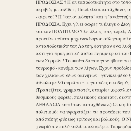
ΠΡΟΔΟΣΙΑΣ ? Η ανταποδοτικότητα στο τόπο μα
ακριβώς μεταδίδει ; Ποιοί είναι αυτόχθονες 
- αιρετοί ? Η ''κανονικότητα'' και η ''ανάπ
ΠΡΟΔΟΣΙΑ. Έχει γίνει σαφές τι έλεγε ο Διογέ
και τον ΠΟΛΙΤΙΣΜΟ ? Σε όλους τους τομείς 
προτείνει πίστα μηχανοκίνητου αθλητισμού ο
ανταποδοτικότητας Λάτση, έστησαν ένα λυόμε
αντί για πραγματική πίστα περιμετρικά του 
των Σερρών ! Το οικόπεδο που γεννήθηκα το 
τουρισμό - κονόμα των λίγων. Έχουν προδώσει 
των χιλιάδων νέων ακινήτων - γενικευμένο ξ
σύνολο με 90 ευρώ το τ.μ. για νέες οικοδομ
(Τραπεζίτες, χρηματιστές, εταιρίες ,εφοπλισ
θεσμικούς φορείς, πολιτικούς-αιρετούς, συστη
ΛΕΗΛΑΣΙΑ κατά των αυτοχθόνων.) Σε καμία 
πολιτισμός να υφαρπάζεις τις προτάσεις τ
από πάσης φύσεως τρίτους και βολικούς. Ο Ν
γνωρίζουν πολύ καλά τι αναφέρω. Τα φερόμε