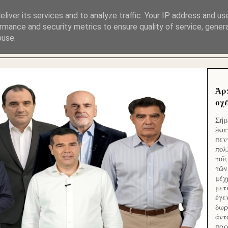
ΜΟΥ ΕΚΛΕΙΣΑΝ ΤΑ ΣΟΣΙΑΛ ΚΑΙ ΦΙΜΩΣΑΝ ΤΟ SITE. ΟΙ 
liver its services and to analyze traffic. Your IP address and us
rmance and security metrics to ensure quality of service, gene
buse.
 ΑΠΟ ΤΟ ΜΙΚΡΟΝ ΑΠΑΓΟΥΣΙ
Ἁρ
σχέ
Σήμ
ἑκα
πεν
πολ
τοῖ
τῶν
μέχ
μετ
ἐγε
δωρ
ἀντ
παρ