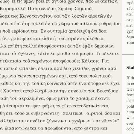
ίως· εἴ τις ὑμῶν ᾔδει ἐν ἀγνοία χρόνου, προ δεκαετιῶν,
πρό
 Καραμανλῆ, Παπανδρέου, Σημίτη, Σαμαρᾶ,
τίν
καί
 ὡσαύτως Κωνσταντάτου και τῶν λοιπῶν αἱρετῶν ἐν
συμ
ένων ἐπί ἔτη πολλά ἐν τῷ χῶρῳ τοῦ πάλαι ἀεροδρομίου,
καὶ
οι ποῦ εὑρίσκονται. Ἐν συντομία ἀπεδείχθη ὅτι ὅσα
χρή
δημ
υ ἀνεγράφησαν και εἰσίν ἡ τοῦ παρόντος ἀλήθεια
τοπ
λλά ἐπ' ἔτη πολλά ἀποφέρονται ἐκ τῶν ἐμῶν δημοσίων
και αὐτόχθονες, ἐστίν λεηλασία καὶ μαφία. Τι μέλλετε
π'εὐκαιρία τοῦ παρόντος ἀποφέρεσθε; Κόλασις. Για
Sta
ε τοπικό επίπεδο, έπειτα από δυο χιλιάδες χρόνια από
σύμφωνα των πεπραγμένων σας, από τους πολιτικούς
If t
 καθώς και την τοπική κοινωνία ούτε ένα άτομο δεν έχει
in o
tele
Επί Χούντας απαλλοτρίωσαν την συνοικία του Βοσπόρου
fewe
ταση του αερολιμένα, όμως μετά το χάρισμα έναντι
demo
η Λάτση και τις φανφάρες περί ανταποδοτικότητας
poli
huma
ότι, τόσο οι κυβερνώντες - πολιτικοί - αιρετοί, όσο και
who 
ράλληλα του συνόλου ξένων και εγχώριων ''επενδυτών''
ever
ν διαπιστώνεται να προωθούνται από κέντρα και
cohe