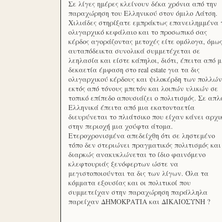
Σε λίγες ημέρες κλείνουν δέκα χρόνια από την
παραχώρηση του Ελληνικού στον όμιλο Λάτση.
Χιλιάδες στηρίξατε εμπράκτως επανειλημμένα 
ολιγαρχικό κεφάλαιο και το προσωπικό σας
κέρδος αγοράζοντας μετοχές είτε ομόλογα, όμω
αυταπόδεικτα συνολικά συμμετέχεται σε
λεηλασία και είστε κάπηλοι, διότι, έπειτα από μ
δεκαετία έμφαση στο real estate για τα δις
ολιγαρχικού κέρδους και ψιλοκέρδη των πολλών
εκτός από τόνους μπετόν και λοιπών υλικών σε
τοπικό επίπεδο απουσιάζει ο πολιτισμός. Σε απλ
Ελληνικά έπειτα από μια εκατονταετία
διευρύνεται το πλιάτσικο που είχαν κάνει αρχι
στην περιοχή μια χούφτα άτομα.
Ετεροχρονισμένα απεδείχθη ότι σε ληστεμένο
τόπο δεν στεριώνει πραγματικός πολιτισμός και
διαρκώς ανακυκλώνεται το ίδιο φαινόμενο
κλεφτουριάς ξενόφερτων ώστε να
μεγιστοποιούνται τα δις των λίγων. Όλα τα
κόμματα εξουσίας και οι πολιτικοί που
συμμετείχαν στην παραχώρηση παράλληλα
παρείχαν ΔΗΜΟΚΡΑΤΙΑ και ΔΙΚΑΙΟΣΥΝΗ ?