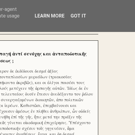
ΧΙΛΙΑΔΕΣ ΜΙΚΡΟΕΠΕΝΔΥΤΕΣ ΕΠΕΝΔΥΣΑΤΕ ΓΙΑ
er-agent
rate usage
LEARN MORE
GOT IT
παγή ἀντί συνόχης και ἀνταποδοτικῆς
σεως ;
ερον δε ἐκδίδουσι δεσμά ἀξίας
τονταπλασίων μυριάδων (τριακοσίας
τήκοντα ἀκριβῶς), και οι ὀλίγοι ποιούσι τους
λούς μετύχειν τῆς ἁρπαγῆς αὐτῶν. Ἰδίως δε ἐν
ς τελευταίοις δυσίν ἔτεσιν ἀνεδέξαντο τον ῥόλον
 συνεργαζομένων διοικητῶν, ἀπο πολιτικῶν
ρι ἱερέων. Καθιστῶσι, ἐπεμβαίνουσι και
έχουσιν ἀμέσως ἐν πλήθει ἀνθρώπων, ὧν οὐδείς
ννήθη ἐπί τῆς γῆς, ἥτις μετά την πράξιν τῆς
εᾶς γίνεται οἰκοδομική ἐπιχείρησις. Ὑπέσχοντο
αποδοτικήν σχέσιν τοῖς γηγενέσιν, ἅμα
έχοντες ἀναθέσεις, ἔργα, και δη δεσμά