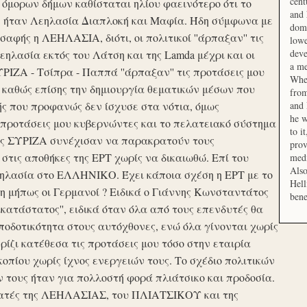
cent
μορων δήμων καθίσταται ηλίου φαεινότερο ότι το
and 
ση ήταν Λεηλασία Διαπλοκή και Μαφία. Ήδη σύμφωνα με
domi
αφής η ΛΕΗΛΑΣΙΑ, διότι, οι πολιτικοί ''άρπαξαν'' τις
lowe
deve
ηλασία εκτός του Λάτση και της Lamda μέχρι και οι
a me
ΙΖΑ - Τσίπρα - Παππά ''άρπαξαν'' τις προτάσεις μου
When
 καθώς επίσης την δημιουργία θεματικών μέσων που
from
ής που προφανώς δεν ίσχυσε στα νότια, όμως
and 
he w
προτάσεις μου κυβερνώντες και το πελατειακό σύστημα
to i
σης ΣΥΡΙΖΑ συνέχισαν να παρακρατούν τους
prov
ις αποθήκες της ΕΡΤ χωρίς να δικαιωθώ. Επί του
medi
Also
εηλασία στο ΕΛΛΗΝΙΚΟ. Έχει κάποια σχέση η ΕΡΤ με το
Hell
 μήπως οι Γερμανοί ? Ειδικά ο Γιάννης Κωνσταντάτος
bene
ικατάστατος'', ειδικά όταν όλα από τους επενδυτές θα
οδοτικότητα στους αυτόχθονες, ενώ όλα γίνονται χωρίς
ερίζι κατέθεσα τις προτάσεις μου τόσο στην εταιρία
οπίου χωρίς ίχνος ενεργειών τους. Το σχέδιο πολιτικών
ν τους ήταν για πολλοστή φορά πλιάτσικο και προδοσία.
ατές της ΛΕΗΛΑΣΙΑΣ, του ΠΛΙΑΤΣΙΚΟΥ και της