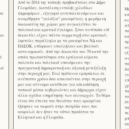
Από το 2014 της τοπικής προβοκάτσιας στο Δήμο
Γλυφάδας, (κατάλυση εντολής χιλιάδων
Με
το
ψηφοφόρων , εξαγορά αντιπολιτευόμενων και
κα
αναρίθμητα ''γαλάζια'' ρουσφέτια), η φερόμενη
κω
ς
δικαιοσύνη της χώρας μας συγκαλύπτει το
απ
πολιτικό και κρατικό έγκλημα. Στον αντίποδα επί
πο
ια
δεκαετίες είχαν πάντα συμμετοχή στις κρατικές
κα
ληστείες παράλληλα με τα ρουσφέτια ΝΔ και
πρ
ΠΑΣΟΚ, επίορκους υπαλλήλους και βαλτούς
αυ
αστυνομικούς. Από την δεκαετία του 70 κατά την
εξ
ά
οποία πρωτοστάτησα στα ερτζιανά κύματα
αν
πολιτεία και πολιτικοί υπονόμευαν την
πα
κά
πραγματική δημοκρατική και αξιακή μετεξέλιξη
δ
στην περιοχή μας. Ενώ πρότεινα εμπράκτως σε
γυ
ανύποπτο χρόνο όσα απαιτούνται στην περιοχή
υπ
μας και σύννομα κατέθεσα για αδειοδότηση
χρ
τοπικού μέσου κυβερνώντες και δήμαρχοι είχαν
πα
άλλα σχέδια υπηρέτησης των ολιγαρχών. Το θέμα
το
είναι ότι έπειτα του θανάτου τους ορισμένοι
ότ
ζήτησαν να ταφούν στην πατρίδα τους που
πα
ασφαλώς δεν ήταν τα νότια προάστια το
πε
Ελληνικό και η Γλυφάδα.
μπ
ακ