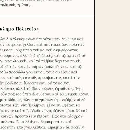
τοδαποῖς τρίτοις.
κλημα Πολιτείας
τῶν διαπλεκομένων ὑπηρέται τήν γνώμην καὶ
ον τετρακισχιλίων καὶ πεντακοσίων πολιτῶν
έλυσαν, οὐχ ὑπέρ τοῦ κοινοῦ συμφέροντος
λευόμενοι, ἀλλ᾽ ἐπί τῇ ἀδικίᾳ καὶ τῷ ἀφανεῖ τά
γματα διοικεῖν καί τό πλῆθος ἄκριτον ποιεῖν.
οί δέ τῶν κοινῶν πόρων ἀπολαύοντες καί τῷ
οσίω προσόδω χρώμενοι, τούς οἰκείους καὶ
ους καί τούς ἑαυτοῖς προσήκοντας κατά τήν
ῶν βούλησιν ἐθεράπευον, ού τό κοινόν
λοῦντες ἀλλά τό ἴδιον κέρδος ζητοῦντες. Ἐγώ
 οὖν πρῶτος ὑπέρ ἐλευθέρου καὶ ίδιωτικοῦ λόγου
 μεταδόσεως τῶν πραγμάτων ἠγωνιζόμην οἱ δέ
ριστοι τῶν νῦν Ἑλλήνων ξένα συμφέροντα
ὔκρινον καί τοῖς ἔξωθεν ἐχαρίζοντο, ἅμα δέ καί
 κοινῶν προστατεῖν ἠξίουν. Πῶς ούκ αἰσχρόν
ς πολιτικοῖς συλλόγοις δημοκρατίαν καὶ
αιοσύνην ἐπαγγέλλεσθαι, μηδεμίαν δέ πράξιν