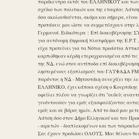
παράκεντρα εκτός του ΕΛΛΗΝΙΚΟΥ και των ό
σχέδιο των πολιτικών και της εταιρίας Λάτ
όσα ακολουθούνται, ακόμα και σήμερα, είναι σ
προτάσεις μου ώστε να συμμετέσχουν στην λε
Γερμανοί. Ειδικότερα：Επί διακυβέρνησης ΣΥΡ
για αυτόνομη ψηφιακή πλατφόρμα της Ε.Ρ.Τ ,
είχα προτείνει για τα Νότια προάστια Αττικ
καρπώθηκαν κέρδη ετεροχρονισμένα από τις 
της ΝΔ, ενώ στον αντίποδα επί διακυβέρνη
ληστεμένους εξοπλισμούς του ΓΛΥΦΑΔΑ FM στ
παρόντος η ΝΔ - Μητσοτάκη συνεχίζει την λ
ΕΛΛΗΝΙΚΟ, έχει κάποια σχέση ο Κουρτάκης η
οφείλει πλέον να γνωρίζει ότι ''ουδείς αναντ
γινόντουσαν για εμάς εξασφαλίζοντας ανταπ
εμάς και σε βάρος ημών. Από το δικό μου μετ
Λάτση όσο στον Δήμο Ελληνικού και τον Προκ
- αιρετών - διαπλεκομένων και των τσιρακίω
Σας έχουν προδώσει ΟΛΟΥΣ. Μας θέλουν θε