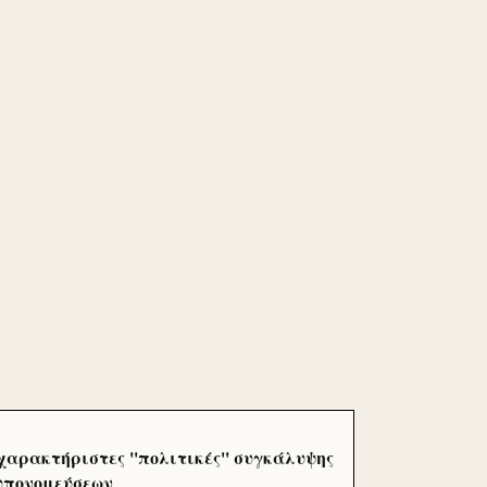
χαρακτήριστες ''πολιτικές'' συγκάλυψης
 υπονομεύσεων