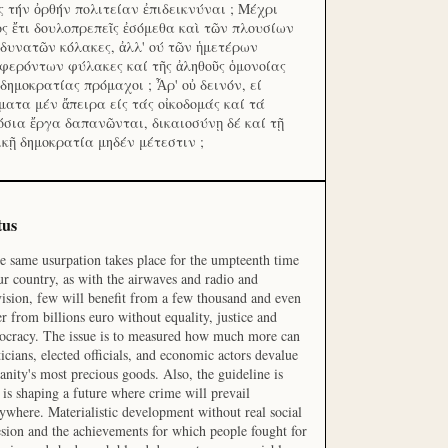
ς τήν ὀρθήν πολιτείαν ἐπιδεικνύναι ; Μέχρι
ος ἔτι δουλοπρεπεῖς ἐσόμεθα καὶ τῶν πλουσίων
 δυνατῶν κόλακες, ἀλλ' ού τῶν ἡμετέρων
φερόντων φύλακες καί τῆς ἀληθοῦς ὁμονοίας
 δημοκρατίας πρόμαχοι ; Ἆρ' οὐ δεινόν, εί
ματα μέν ἄπειρα είς τάς οἰκοδομάς καί τά
όσια ἔργα δαπανῶνται, δικαιοσύνῃ δέ καί τῇ
ικῇ δημοκρατία μηδέν μέτεστιν ;
tus
he same usurpation takes place for the umpteenth time
ur country, as with the airwaves and radio and
vision, few will benefit from a few thousand and even
r from billions euro without equality, justice and
cracy. The issue is to measured how much more can
ticians, elected officials, and economic actors devalue
nity's most precious goods. Also, the guideline is
is shaping a future where crime will prevail
ywhere. Materialistic development without real social
sion and the achievements for which people fought for