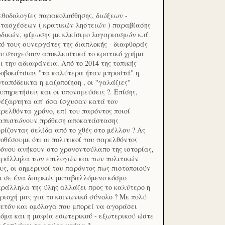
θοδολογίες παρακολούθησης, διώξεων -
τασχέσεων ( κρατικών ληστειών ) παραβίασης
δικών, φίμωσης με κλείσιμο λογαριασμών κ.ά
ό τους συνεργάτες της διαπλοκής - διαφθοράς
υ στοχεύουν αποκλειστικά το κρατικό χρήμα
ι την αδιαφάνεια. Από το 2014 της τοπικής
οβοκάτσιας ''τα καλύτερα ήταν μπροστά'' η
ταπόδεικτα η μαζοποίηση , οι ''γαλάζιες''
υπηρετήσεις και οι υπονομεύσεις ?. Επίσης,
έξαρτητα απ' όσα ίσχυσαν κατά τον
ρελθόντα χρόνο, επί του παρόντος ποιοί
ιαπιστώνουν πρόθεση αποκατάστασης
ρίζοντας σελίδα από το χθές στο μέλλον ? Ας
οθέσουμε ότι οι πολιτικοί του παρελθόντος
όνου ανήκουν στο χρονοντούλαπο της ιστορίας,
ράλληλα των επιλογών και των πολιτικών
υς, οι σημερινοί του παρόντος πως πιστοποιούν
ι σε ένα διαρκώς μεταβαλλόμενο κόσμο
ράλληλα της ύλης αλλάζει προς το καλύτερο η
ριοχή μας για το κοινωνικό σύνολο ? Με πολύ
ετόν και ομόλογα που μπορεί να αγοράσει
όμα και η μαφία εσωτερικού - εξωτερικού ώστε