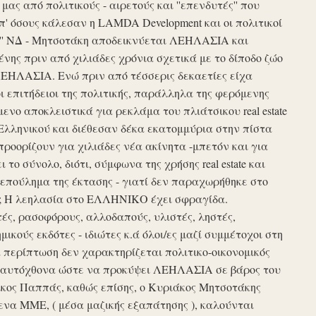
ς από πολιτικούς - αιρετούς και ''επενδυτές'' που
απ' όσους κάλεσαν η LAMDA Development και οι πολιτικοί
τυξη'' ΝΔ - Μητσοτάκη αποδεικνύεται ΛΕΗΛΑΣΙΑ και
νης πριν από χιλιάδες χρόνια σχετικά με το δίποδο ζώο
ΛΕΗΛΑΣΙΑ. Ενώ πριν από τέσσερις δεκαετίες είχα
ι επιτήδειοι της πολιτικής, παράλληλα της φερόμενης
νο αποκλειστικά για ρεκλάμα του πλιάτσικου real estate
Ελληνικού και διέθεσαν δέκα εκατομμύρια στην πίστα
προορίζουν για χιλιάδες νέα ακίνητα -μπετόν και για
το σύνολο, διότι, σύμφωνα της χρήσης real estate και
επούλημα της έκτασης - γιατί δεν παραχωρήθηκε στο
ές ; Η λεηλασία στο ΕΛΛΗΝΙΚΟ έχει σφραγίδα.
τές, ρασοφόρους, αλλοδαπούς, υλιστές, ληστές,
μικούς εκδότες - ιδιώτες κ.ά όλοι/ες μαζί συμμέτοχοι στη
περίπτωση δεν χαρακτηρίζεται πολιτικο-οικονομικός
ου αυτόχθονα ώστε να προκύψει ΛΕΗΛΑΣΙΑ σε βάρος του
ίκος Παππάς, καθώς επίσης, ο Κυριάκος Μητσοτάκης
να ΜΜΕ, ( μέσα μαζικής εξαπάτησης ), καλούνται