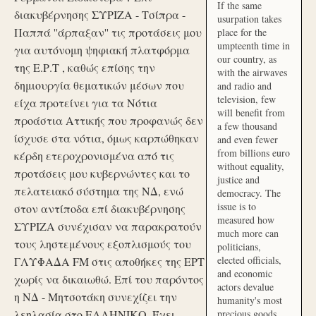
If the same
διακυβέρνησης ΣΥΡΙΖΑ - Τσίπρα -
usurpation takes
Παππά ''άρπαξαν'' τις προτάσεις μου
place for the
umpteenth time in
για αυτόνομη ψηφιακή πλατφόρμα
our country, as
της Ε.Ρ.Τ , καθώς επίσης την
with the airwaves
δημιουργία θεματικών μέσων που
and radio and
television, few
είχα προτείνει για τα Νότια
will benefit from
προάστια Αττικής που προφανώς δεν
a few thousand
ίσχυσε στα νότια, όμως καρπώθηκαν
and even fewer
from billions euro
κέρδη ετεροχρονισμένα από τις
without equality,
προτάσεις μου κυβερνώντες και το
justice and
πελατειακό σύστημα της ΝΔ, ενώ
democracy. The
issue is to
στον αντίποδα επί διακυβέρνησης
measured how
ΣΥΡΙΖΑ συνέχισαν να παρακρατούν
much more can
τους ληστεμένους εξοπλισμούς του
politicians,
elected officials,
ΓΛΥΦΑΔΑ FM στις αποθήκες της ΕΡΤ
and economic
χωρίς να δικαιωθώ. Επί του παρόντος
actors devalue
η ΝΔ - Μητσοτάκη συνεχίζει την
humanity's most
λεηλασία στο ΕΛΛΗΝΙΚΟ. Έχει
precious goods.