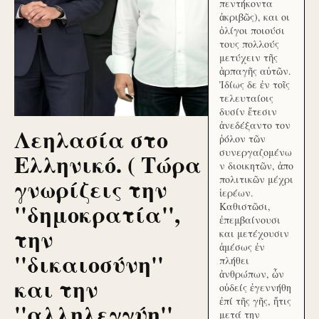
πεντήκοντα
ἀκριβῶς), και οι
ὀλίγοι ποιούσι
τους πολλούς
μετύχειν τῆς
ἁρπαγῆς αὐτῶν.
Ἰδίως δε ἐν τοῖς
τελευταίοις
δυσίν ἔτεσιν
ἀνεδέξαντο τον
Λεηλασία στο
ῥόλον τῶν
συνεργαζομένω
Ελληνικό. ( Τώρα
ν διοικητῶν, ἀπο
γνωρίζεις την
πολιτικῶν μέχρι
ἱερέων.
''δημοκρατία'',
Καθιστῶσι,
ἐπεμβαίνουσι
την
και μετέχουσιν
ἀμέσως ἐν
''δικαιοσύνη''
πλήθει
ἀνθρώπων, ὧν
και την
οὐδείς ἐγεννήθη
ἐπί τῆς γῆς, ἥτις
''αλληλεγγύη''
μετά την