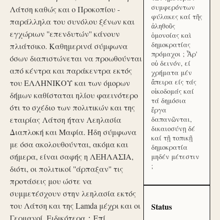
συμφερόντων
Λάτση καθώς και ο Προκοπίου -
φύλακες καί τῆς
παράλληλα του συνόλου ξένων και
ἀληθοῦς
εγχώριων ''επενδυτών'' κάνουν
ὁμονοίας καὶ
δημοκρατίας
πλιάτσικο. Καθημερινά σύμφωνα
πρόμαχοι ; Ἆρ'
όσων διαπιστώνεται να προωθούνται
οὐ δεινόν, εί
από κέντρα και παράκεντρα εκτός
χρήματα μέν
ἄπειρα είς τάς
του ΕΛΛΗΝΙΚΟΥ και των όμορων
οἰκοδομάς καί
δήμων καθίσταται ηλίου φαεινότερο
τά δημόσια
ότι το σχέδιο των πολιτικών και της
ἔργα
εταιρίας Λάτση ήταν Λεηλασία
δαπανῶνται,
δικαιοσύνῃ δέ
Διαπλοκή και Μαφία. Ήδη σύμφωνα
καί τῇ τοπικῇ
με όσα ακολουθούνται, ακόμα και
δημοκρατία
σήμερα, είναι σαφής η ΛΕΗΛΑΣΙΑ,
μηδέν μέτεστιν
;
διότι, οι πολιτικοί ''άρπαξαν'' τις
προτάσεις μου ώστε να
συμμετέσχουν στην λεηλασία εκτός
του Λάτση και της Lamda μέχρι και οι
Status
Γερμανοί. Ειδικότερα：Επί