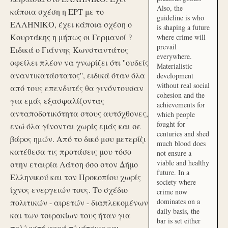
Also, the
κάποια σχέση η ΕΡΤ με το
guideline is who
ΕΛΛΗΝΙΚΟ, έχει κάποια σχέση ο
is shaping a future
Κουρτάκης η μήπως οι Γερμανοί ?
where crime will
prevail
Ειδικά ο Γιάννης Κωνσταντάτος
everywhere.
οφείλει πλέον να γνωρίζει ότι ''ουδείς
Materialistic
αναντικατάστατος'', ειδικά όταν όλα
development
without real social
από τους επενδυτές θα γινόντουσαν
cohesion and the
για εμάς εξασφαλίζοντας
achievements for
ανταποδοτικότητα στους αυτόχθονες,
which people
fought for
ενώ όλα γίνονται χωρίς εμάς και σε
centuries and shed
βάρος ημών. Από το δικό μου μετερίζι
much blood does
κατέθεσα τις προτάσεις μου τόσο
not ensure a
viable and healthy
στην εταιρία Λάτση όσο στον Δήμο
future. In a
Ελληνικού και τον Προκοπίου χωρίς
society where
ίχνος ενεργειών τους. Το σχέδιο
crime now
dominates on a
πολιτικών - αιρετών - διαπλεκομένων
daily basis, the
και των τσιρακίων τους ήταν για
bar is set either
πολλοστή φορά πλιάτσικο και