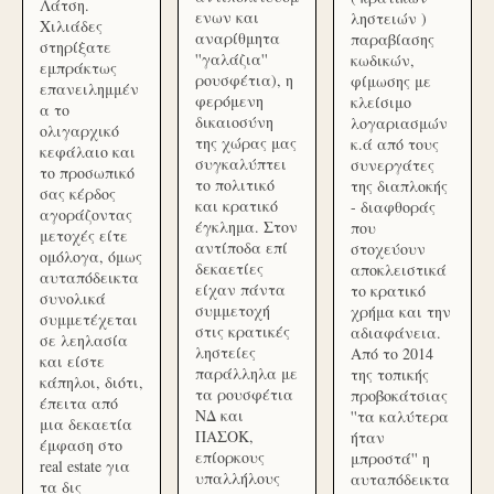
Λάτση.
ενων και
ληστειών )
Χιλιάδες
αναρίθμητα
παραβίασης
στηρίξατε
''γαλάζια''
κωδικών,
εμπράκτως
ρουσφέτια), η
φίμωσης με
επανειλημμέν
φερόμενη
κλείσιμο
α το
δικαιοσύνη
λογαριασμών
ολιγαρχικό
της χώρας μας
κ.ά από τους
κεφάλαιο και
συγκαλύπτει
συνεργάτες
το προσωπικό
το πολιτικό
της διαπλοκής
σας κέρδος
και κρατικό
- διαφθοράς
αγοράζοντας
έγκλημα. Στον
που
μετοχές είτε
αντίποδα επί
στοχεύουν
ομόλογα, όμως
δεκαετίες
αποκλειστικά
αυταπόδεικτα
είχαν πάντα
το κρατικό
συνολικά
συμμετοχή
χρήμα και την
συμμετέχεται
στις κρατικές
αδιαφάνεια.
σε λεηλασία
ληστείες
Από το 2014
και είστε
παράλληλα με
της τοπικής
κάπηλοι, διότι,
τα ρουσφέτια
προβοκάτσιας
έπειτα από
ΝΔ και
''τα καλύτερα
μια δεκαετία
ΠΑΣΟΚ,
ήταν
έμφαση στο
επίορκους
μπροστά'' η
real estate για
υπαλλήλους
αυταπόδεικτα
τα δις