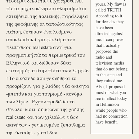
τέσσερις δεκαετίες είχα προτείνει
yours. My flaw is
πίστα μηχανοκίνητου αθλητισμού οι
called TRUTH.
επιτήδειοι της πολιτικής, παράλληλα
According to it,
for decades they
της φερόμενης ανταποδοτικότητας
have been
Λάτση, έστησαν ένα λυόμενο
directed against
αποκλειστικά για ρεκλάμα του
me. I can prove
that I actually
πλιάτσικου real estate αντί για
proposed the
πραγματική πίστα περιμετρικά του
radio and
Ελληνικού και διέθεσαν δέκα
television media
that do not belong
εκατομμύρια στην πίστα των Σερρών
to the state and
! Το οικόπεδο που γεννήθηκα το
they ruined me.
προορίζουν για χιλιάδες νέα ακίνητα
Also, I proposed
most of what you
-μπετόν και για τουρισμό - κονόμα
see in effect today
των λίγων. Έχουν προδώσει το
in Hellinikon
σύνολο, διότι, σύμφωνα της χρήσης
while people who
had no connection
real estate και των χιλιάδων νέων
have benefit.
ακινήτων - γενικευμένο ξεπούλημα
της έκτασης - γιατί δεν