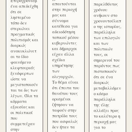
Ετεροχρονισμ
απαιτούνται
παρελθόντος
ένα απεδείχθη
στην περιοχή
χρόνου
ότι σε
μας και
ανήκουν στο
ληστεμένο
σύννομα
χρονοντούλαπ
τόπο δεν
κατέθεσα για
ο της ιστορίας,
στεριώνει
αδειοδότηση
παράλληλα
πραγματικός
τοπικού μέσου
των επιλογών
πολιτισμός και
κυβερνώντες
και των
διαρκώς
και δήμαρχοι
πολιτικών
ανακυκλώνετ
είχαν άλλα
τους, οι
αι το ίδιο
σχέδια
σημερινοί του
φαινόμενο
υπηρέτησης
παρόντος πως
κλεφτουριάς
των
πιστοποιούν
ξενόφερτων
ολιγαρχών.
ότι σε ένα
ώστε να
Το θέμα είναι
διαρκώς
μεγιστοποιούν
ότι έπειτα του
μεταβαλλόμεν
ται τα δις των
θανάτου τους
ο κόσμο
λίγων. Όλα τα
ορισμένοι
παράλληλα
κόμματα
ζήτησαν να
της ύλης
εξουσίας και
ταφούν στην
αλλάζει προς
οι πολιτικοί
πατρίδα τους
το καλύτερο η
που
που ασφαλώς
περιοχή μας
συμμετείχαν
δεν ήταν τα
για το
στην