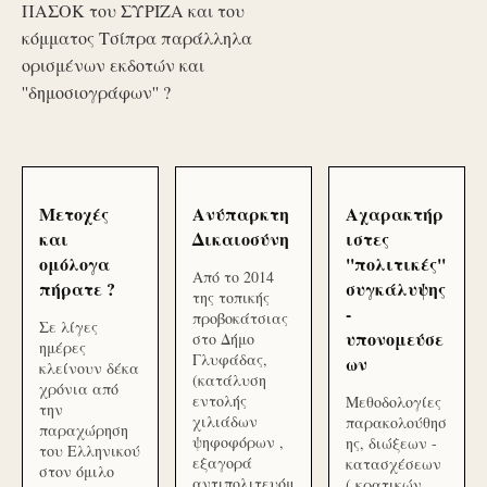
ΠΑΣΟΚ του ΣΥΡΙΖΑ και του
κόμματος Τσίπρα παράλληλα
ορισμένων εκδοτών και
''δημοσιογράφων'' ?
Μετοχές
Ανύπαρκτη
Αχαρακτήρ
και
Δικαιοσύνη
ιστες
ομόλογα
''πολιτικές''
Από το 2014
πήρατε ?
συγκάλυψης
της τοπικής
-
προβοκάτσιας
Σε λίγες
υπονομεύσε
στο Δήμο
ημέρες
Γλυφάδας,
ων
κλείνουν δέκα
(κατάλυση
χρόνια από
εντολής
Μεθοδολογίες
την
χιλιάδων
παρακολούθησ
παραχώρηση
ψηφοφόρων ,
ης, διώξεων -
του Ελληνικού
εξαγορά
κατασχέσεων
στον όμιλο
αντιπολιτευόμ
( κρατικών