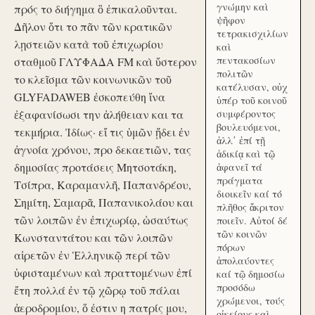
γνώμην καὶ
πρός το διήγημα ὃ ἐπικαλοῦνται.
ψῆφον
Δῆλον ὅτι το πᾶν τῶν κρατικῶν
τετρακισχιλίων
λῃστειῶν κατὰ τοῦ ἐπιχωρίου
καὶ
πεντακοσίων
σταθμοῦ ΓΛΥΦΑΔΑ FM καὶ ὕστερον
πολιτῶν
το κλεῖσμα τῶν κοινωνικῶν τοῦ
κατέλυσαν, οὐχ
GLYFADAWEB ἐσκοπεύθη ἵνα
ὑπέρ τοῦ κοινοῦ
ἐξαφανίσωσι την ἀλήθειαν και τα
συμφέροντος
βουλευόμενοι,
τεκμήρια. Ἰδίως· εἴ τις ὑμῶν ᾔδει ἐν
ἀλλ᾽ ἐπί τῇ
ἀγνοία χρόνου, προ δεκαετιῶν, τας
ἀδικίᾳ καὶ τῷ
δημοσίας προτάσεις Μητσοτάκη,
ἀφανεῖ τά
πράγματα
Τσίπρα, Καραμανλῆ, Παπανδρέου,
διοικεῖν καί τό
Σημίτη, Σαμαρᾶ, Παπανικολάου και
πλῆθος ἄκριτον
τῶν λοιπῶν ἐν ἐπιχωρίῳ, ὡσαύτως
ποιεῖν. Αὐτοί δέ
τῶν κοινῶν
Κωνσταντάτου και τῶν λοιπῶν
πόρων
αἱρετῶν ἐν Ἑλληνικῷ περί τῶν
ἀπολαύοντες
ὑφισταμένων καὶ πραττομένων ἐπί
καί τῷ δημοσίω
προσόδω
ἔτη πολλά ἐν τῷ χῶρῳ τοῦ πάλαι
χρώμενοι, τούς
ἀεροδρομίου, ὅ ἐστιν η πατρίς μου,
οἰκείους καὶ