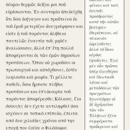
δέομαι θερμῶς δεῖξαι μοι ποῦ
φίλους καί τούς
ἑαυτοῖς
εὑρίσκονται. Ἐν συντομία ἀπεδείχθη
προσήκοντας
ὅτι ὅσα διήγαγον και προὔτεινα ἐκ
κατά τήν αὑτῶν
τοῦ ἐμοῦ μετερίζου ἀνεγράφησαν και
βούλησιν
ἐθεράπευον, ού
εἰσίν ἡ τοῦ παρόντος ἀλήθεια
τό κοινόν
παντελῶς ἐναντία τοῖς μηδέν
ὠφελοῦντες
ἀναλώσασιν, ἀλλά ἐπ' ἔτη πολλά
ἀλλά τό ἴδιον
ἀποφέρονται ἐκ τῶν ἐμῶν δημοσίων
κέρδος
ζητοῦντες. Ἐγώ
προτάσεων. Ὅπου οὐ χωροῦσιν οι
μέν οὖν πρῶτος
πρωτουργοί και αὐτόχθονες, ἐστίν
ὑπέρ ἐλευθέρου
λεηλασία καὶ μαφία. Τι μέλλετε
καὶ ίδιωτικοῦ
λόγου καί
παθεῖν, ὅσοι ἥρπατε πλῆθος
μεταδόσεως τῶν
προτάσεων και ἐπ'εὐκαιρία τοῦ
πραγμάτων
παρόντος ἀποφέρεσθε; Κόλασις. Για
ἠγωνιζόμην οἱ
δέ ἀχάριστοι
όσους/ες δεν έχετε αντιληφθεί όσα
τῶν νῦν
ισχύουν σε τοπικό επίπεδο, έπειτα
Ἑλλήνων ξένα
από δυο χιλιάδες χρόνια από την
συμφέροντα
προὔκρινον καί
εποχή που ζούσε ο Φιλόσοφος