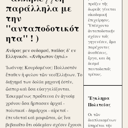
πράξιν τῆς
παράλληλα με
δωρεᾶς γίνεται
την
οἰκοδομική
ἐπιχείρησις.
''ανταποδοτικότ
Ὑπέσχοντο
ἀνταποδοτικήν
ητα'' ! )
σχέσιν τοῖς
γηγενέσιν, ἅμα
παρέχοντες
Άνδρας μεν ουδαμού, παίδας δ’ εν
ἀναθέσεις,
Ελληνικόν. «Άνθρωπον ζητώ.»
ἔργα, και δη
δεσμά
Ἰωάννης Κουρδομένος: Πολλοστόν
παντοδαποῖς
ἔπαθεν ἡ φυλον τῶν νεοἙλλήνων. Το
τρίτοις.
διήγημά των δολία μηχανή ἐστίν,
ὥσπερ καὶ ὅσα εὐαγγελίζονται.
Ἐσκεμμένως προὔτεινα ἐν ἀγνοίᾳ
Ἔγκλημα
χρόνου ὅσα ἥρπασαν ἀρχαί -
Πολιτείας
πολιτικοί - δημάρχοι - αἱρετοί -
Οι τῶν
ἐπενδυταί καὶ μαφιῶται, ὡς ἵνα
διαπλεκομένων
βεβαιοῖτο ὅτι οὐδεμίαν σχέσιν ἔχουσι
ὑπηρέται τήν