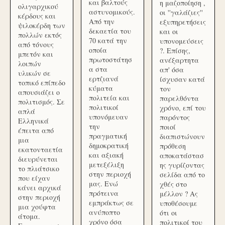
και βαλτούς
η μαζοποίηση ,
ολιγαρχικού
αστυνομικούς.
οι ''γαλάζιες''
κέρδους και
Από την
εξυπηρετήσεις
ψιλοκέρδη των
δεκαετία του
και οι
πολλών εκτός
70 κατά την
υπονομεύσεις
από τόνους
οποία
?. Επίσης,
μπετόν και
πρωτοστάτησ
ανέξαρτητα
λοιπών
α στα
απ' όσα
υλικών σε
ερτζιανά
ίσχυσαν κατά
τοπικό επίπεδο
κύματα
τον
απουσιάζει ο
πολιτεία και
παρελθόντα
πολιτισμός. Σε
πολιτικοί
χρόνο, επί του
απλά
υπονόμευαν
παρόντος
Ελληνικά
την
ποιοί
έπειτα από
πραγματική
διαπιστώνουν
μια
δημοκρατική
πρόθεση
εκατονταετία
και αξιακή
αποκατάστασ
διευρύνεται
μετεξέλιξη
ης γυρίζοντας
το πλιάτσικο
στην περιοχή
σελίδα από το
που είχαν
μας. Ενώ
χθές στο
κάνει αρχικά
πρότεινα
μέλλον ? Ας
στην περιοχή
εμπράκτως σε
υποθέσουμε
μια χούφτα
ανύποπτο
ότι οι
άτομα.
χρόνο όσα
πολιτικοί του