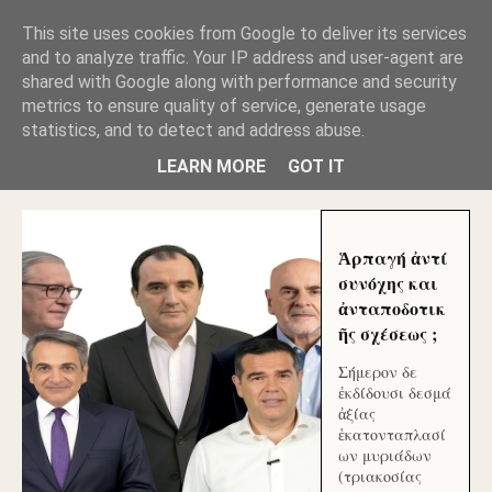
GLYFADAWEB: ΑΝΤΙ ΑΝΤΑΠΟΔΟΣΗΣ ΣΤΟΥΣ
This site uses cookies from Google to deliver its services
ΑΥΤΟΧΘΟΝΕΣ ΜΟΥ ΕΚΛΕΙΣΑΝ ΤΑ ΣΟΣΙΑΛ ΚΑΙ
and to analyze traffic. Your IP address and user-agent are
ΦΙΜΩΣΑΝ ΤΟ SITE. ΟΙ ΧΙΛΙΑΔΕΣ ΜΙΚΡΟΕΠΕΝΔΥΤΕΣ
ΕΠΕΝΔΥΣΑΤΕ ΓΙΑ ΛΕΗΛΑΣΙΑ ΚΑΙ ΕΓΚΛΗΜΑ ?
shared with Google along with performance and security
metrics to ensure quality of service, generate usage
statistics, and to detect and address abuse.
ΓΛΥΦΑΔΑ WEB |ΟΙ ΜΕΓΑΛΟΙ ΚΛΕΠΤΑΙ ΑΠΟ ΤΟ
ΜΙΚΡΟΝ ΑΠΑΓΟΥΣΙ
LEARN MORE
GOT IT
Ἁρπαγή ἀντί
συνόχης και
ἀνταποδοτικ
ῆς σχέσεως ;
Σήμερον δε
ἐκδίδουσι δεσμά
ἀξίας
ἑκατονταπλασί
ων μυριάδων
(τριακοσίας