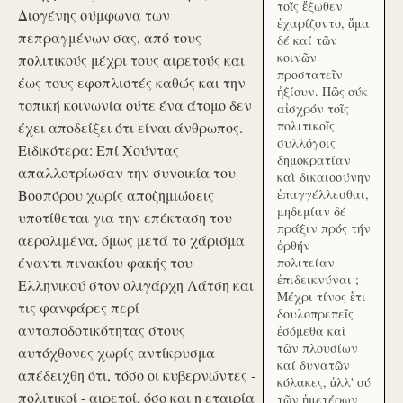
τοῖς ἔξωθεν
Διογένης σύμφωνα των
ἐχαρίζοντο, ἅμα
πεπραγμένων σας, από τους
δέ καί τῶν
κοινῶν
πολιτικούς μέχρι τους αιρετούς και
προστατεῖν
έως τους εφοπλιστές καθώς και την
ἠξίουν. Πῶς ούκ
τοπική κοινωνία ούτε ένα άτομο δεν
αἰσχρόν τοῖς
πολιτικοῖς
έχει αποδείξει ότι είναι άνθρωπος.
συλλόγοις
Ειδικότερα: Επί Χούντας
δημοκρατίαν
απαλλοτρίωσαν την συνοικία του
καὶ δικαιοσύνην
Βοσπόρου χωρίς αποζημιώσεις
ἐπαγγέλλεσθαι,
μηδεμίαν δέ
υποτίθεται για την επέκταση του
πράξιν πρός τήν
αερολιμένα, όμως μετά το χάρισμα
ὀρθήν
έναντι πινακίου φακής του
πολιτείαν
ἐπιδεικνύναι ;
Ελληνικού στον ολιγάρχη Λάτση και
Μέχρι τίνος ἔτι
τις φανφάρες περί
δουλοπρεπεῖς
ανταποδοτικότητας στους
ἐσόμεθα καὶ
τῶν πλουσίων
αυτόχθονες χωρίς αντίκρυσμα
καί δυνατῶν
απέδειχθη ότι, τόσο οι κυβερνώντες -
κόλακες, ἀλλ' ού
πολιτικοί - αιρετοί, όσο και η εταιρία
τῶν ἡμετέρων