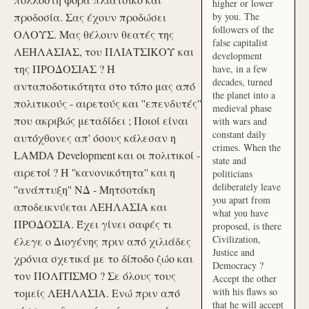
higher or lower
προδοσία. Σας έχουν προδώσει
by you. The
followers of the
ΟΛΟΥΣ. Μας θέλουν θεατές της
false capitalist
ΛΕΗΛΑΣΙΑΣ, του ΠΛΙΑΤΣΙΚΟΥ και
development
της ΠΡΟΔΟΣΙΑΣ ? Η
have, in a few
decades, turned
ανταποδοτικότητα στο τόπο μας από
the planet into a
πολιτικούς - αιρετούς και ''επενδυτές''
medieval phase
που ακριβώς μεταδίδει ; Ποιοί είναι
with wars and
constant daily
αυτόχθονες απ' όσους κάλεσαν η
crimes. When the
LAMDA Development και οι πολιτικοί -
state and
αιρετοί ? Η ''κανονικότητα'' και η
politicians
deliberately leave
''ανάπτυξη'' ΝΔ - Μητσοτάκη
you apart from
αποδεικνύεται ΛΕΗΛΑΣΙΑ και
what you have
ΠΡΟΔΟΣΙΑ. Έχει γίνει σαφές τι
proposed, is there
Civilization,
έλεγε ο Διογένης πριν από χιλιάδες
Justice and
χρόνια σχετικά με το δίποδο ζώο και
Democracy ?
τον ΠΟΛΙΤΙΣΜΟ ? Σε όλους τους
Accept the other
with his flaws so
τομείς ΛΕΗΛΑΣΙΑ. Ενώ πριν από
that he will accept