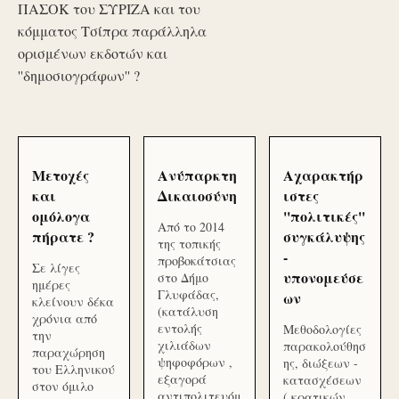
ΠΑΣΟΚ του ΣΥΡΙΖΑ και του
κόμματος Τσίπρα παράλληλα
ορισμένων εκδοτών και
''δημοσιογράφων'' ?
Μετοχές
Ανύπαρκτη
Αχαρακτήρ
και
Δικαιοσύνη
ιστες
ομόλογα
''πολιτικές''
Από το 2014
πήρατε ?
συγκάλυψης
της τοπικής
-
προβοκάτσιας
Σε λίγες
υπονομεύσε
στο Δήμο
ημέρες
Γλυφάδας,
ων
κλείνουν δέκα
(κατάλυση
χρόνια από
εντολής
Μεθοδολογίες
την
χιλιάδων
παρακολούθησ
παραχώρηση
ψηφοφόρων ,
ης, διώξεων -
του Ελληνικού
εξαγορά
κατασχέσεων
στον όμιλο
αντιπολιτευόμ
( κρατικών