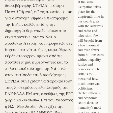
If the same
διακυβέρνησης ΣΥΡΙΖΑ - Τσίπρα -
usurpation takes
Παππά ''άρπαξαν'' τις προτάσεις μου
place for the
umpteenth time in
για αυτόνομη ψηφιακή πλατφόρμα
our country, as
της Ε.Ρ.Τ , καθώς επίσης την
with the airwaves
δημιουργία θεματικών μέσων που
and radio and
television, few
είχα προτείνει για τα Νότια
will benefit from
προάστια Αττικής που προφανώς δεν
a few thousand
ίσχυσε στα νότια, όμως καρπώθηκαν
and even fewer
from billions euro
κέρδη ετεροχρονισμένα από τις
without equality,
προτάσεις μου κυβερνώντες και το
justice and
πελατειακό σύστημα της ΝΔ, ενώ
democracy. The
issue is to
στον αντίποδα επί διακυβέρνησης
measured how
ΣΥΡΙΖΑ συνέχισαν να παρακρατούν
much more can
τους ληστεμένους εξοπλισμούς του
politicians,
elected officials,
ΓΛΥΦΑΔΑ FM στις αποθήκες της ΕΡΤ
and economic
χωρίς να δικαιωθώ. Επί του παρόντος
actors devalue
η ΝΔ - Μητσοτάκη συνεχίζει την
humanity's most
λεηλασία στο ΕΛΛΗΝΙΚΟ. Έχει
precious goods.