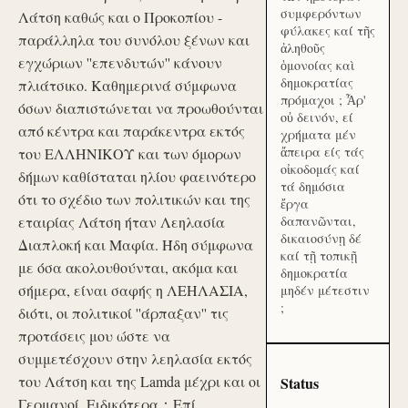
συμφερόντων
Λάτση καθώς και ο Προκοπίου -
φύλακες καί τῆς
παράλληλα του συνόλου ξένων και
ἀληθοῦς
εγχώριων ''επενδυτών'' κάνουν
ὁμονοίας καὶ
δημοκρατίας
πλιάτσικο. Καθημερινά σύμφωνα
πρόμαχοι ; Ἆρ'
όσων διαπιστώνεται να προωθούνται
οὐ δεινόν, εί
από κέντρα και παράκεντρα εκτός
χρήματα μέν
ἄπειρα είς τάς
του ΕΛΛΗΝΙΚΟΥ και των όμορων
οἰκοδομάς καί
δήμων καθίσταται ηλίου φαεινότερο
τά δημόσια
ότι το σχέδιο των πολιτικών και της
ἔργα
εταιρίας Λάτση ήταν Λεηλασία
δαπανῶνται,
δικαιοσύνῃ δέ
Διαπλοκή και Μαφία. Ήδη σύμφωνα
καί τῇ τοπικῇ
με όσα ακολουθούνται, ακόμα και
δημοκρατία
σήμερα, είναι σαφής η ΛΕΗΛΑΣΙΑ,
μηδέν μέτεστιν
;
διότι, οι πολιτικοί ''άρπαξαν'' τις
προτάσεις μου ώστε να
συμμετέσχουν στην λεηλασία εκτός
του Λάτση και της Lamda μέχρι και οι
Status
Γερμανοί. Ειδικότερα：Επί