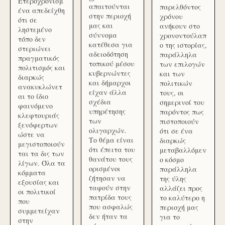
Ετεροχρονισμ
απαιτούνται
παρελθόντος
ένα απεδείχθη
στην περιοχή
χρόνου
ότι σε
μας και
ανήκουν στο
ληστεμένο
σύννομα
χρονοντούλαπ
τόπο δεν
κατέθεσα για
ο της ιστορίας,
στεριώνει
αδειοδότηση
παράλληλα
πραγματικός
τοπικού μέσου
των επιλογών
πολιτισμός και
κυβερνώντες
και των
διαρκώς
και δήμαρχοι
πολιτικών
ανακυκλώνετ
είχαν άλλα
τους, οι
αι το ίδιο
σχέδια
σημερινοί του
φαινόμενο
υπηρέτησης
παρόντος πως
κλεφτουριάς
των
πιστοποιούν
ξενόφερτων
ολιγαρχών.
ότι σε ένα
ώστε να
Το θέμα είναι
διαρκώς
μεγιστοποιούν
ότι έπειτα του
μεταβαλλόμεν
ται τα δις των
θανάτου τους
ο κόσμο
λίγων. Όλα τα
ορισμένοι
παράλληλα
κόμματα
ζήτησαν να
της ύλης
εξουσίας και
ταφούν στην
αλλάζει προς
οι πολιτικοί
πατρίδα τους
το καλύτερο η
που
που ασφαλώς
περιοχή μας
συμμετείχαν
δεν ήταν τα
για το
στην