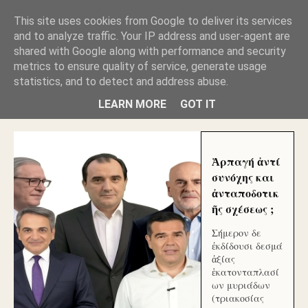
GLYFADAWEB: ΑΝΤΙ ΑΝΤΑΠΟΔΟΣΗΣ ΣΤΟΥΣ
This site uses cookies from Google to deliver its services
ΑΥΤΟΧΘΟΝΕΣ ΜΟΥ ΕΚΛΕΙΣΑΝ ΤΑ ΣΟΣΙΑΛ ΚΑΙ
and to analyze traffic. Your IP address and user-agent are
ΦΙΜΩΣΑΝ ΤΟ SITE. ΟΙ ΧΙΛΙΑΔΕΣ ΜΙΚΡΟΕΠΕΝΔΥΤΕΣ
ΕΠΕΝΔΥΣΑΤΕ ΓΙΑ ΛΕΗΛΑΣΙΑ ΚΑΙ ΕΓΚΛΗΜΑ ?
shared with Google along with performance and security
metrics to ensure quality of service, generate usage
statistics, and to detect and address abuse.
ΓΛΥΦΑΔΑ WEB |ΟΙ ΜΕΓΑΛΟΙ ΚΛΕΠΤΑΙ ΑΠΟ ΤΟ
ΜΙΚΡΟΝ ΑΠΑΓΟΥΣΙ
LEARN MORE
GOT IT
Ἁρπαγή ἀντί
συνόχης και
ἀνταποδοτικ
ῆς σχέσεως ;
Σήμερον δε
ἐκδίδουσι δεσμά
ἀξίας
ἑκατονταπλασί
ων μυριάδων
(τριακοσίας