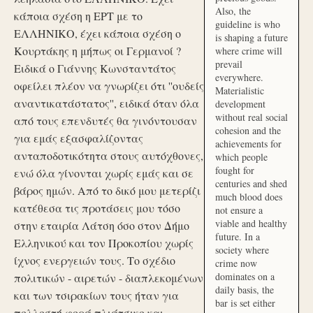
Also, the
κάποια σχέση η ΕΡΤ με το
guideline is who
ΕΛΛΗΝΙΚΟ, έχει κάποια σχέση ο
is shaping a future
Κουρτάκης η μήπως οι Γερμανοί ?
where crime will
prevail
Ειδικά ο Γιάννης Κωνσταντάτος
everywhere.
οφείλει πλέον να γνωρίζει ότι ''ουδείς
Materialistic
αναντικατάστατος'', ειδικά όταν όλα
development
without real social
από τους επενδυτές θα γινόντουσαν
cohesion and the
για εμάς εξασφαλίζοντας
achievements for
ανταποδοτικότητα στους αυτόχθονες,
which people
fought for
ενώ όλα γίνονται χωρίς εμάς και σε
centuries and shed
βάρος ημών. Από το δικό μου μετερίζι
much blood does
κατέθεσα τις προτάσεις μου τόσο
not ensure a
viable and healthy
στην εταιρία Λάτση όσο στον Δήμο
future. In a
Ελληνικού και τον Προκοπίου χωρίς
society where
ίχνος ενεργειών τους. Το σχέδιο
crime now
dominates on a
πολιτικών - αιρετών - διαπλεκομένων
daily basis, the
και των τσιρακίων τους ήταν για
bar is set either
πολλοστή φορά πλιάτσικο και