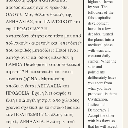
higher or lower
προδοσία. Σας έχουν προδώσει
by you. The
followers of the
ΟΛΟΥΣ. Μας θέλουν θεατές της
false capitalist
ΛΕΗΛΑΣΙΑΣ, του ΠΛΙΑΤΣΙΚΟΥ και
development
της ΠΡΟΔΟΣΙΑΣ ? Η
have, in a few
decades, turned
ανταποδοτικότητα στο τόπο μας από
the planet into a
πολιτικούς - αιρετούς και ''επενδυτές''
medieval phase
που ακριβώς μεταδίδει ; Ποιοί είναι
with wars and
constant daily
αυτόχθονες απ' όσους κάλεσαν η
crimes. When the
LAMDA Development και οι πολιτικοί -
state and
αιρετοί ? Η ''κανονικότητα'' και η
politicians
deliberately leave
''ανάπτυξη'' ΝΔ - Μητσοτάκη
you apart from
αποδεικνύεται ΛΕΗΛΑΣΙΑ και
what you have
ΠΡΟΔΟΣΙΑ. Έχει γίνει σαφές τι
proposed, is there
Civilization,
έλεγε ο Διογένης πριν από χιλιάδες
Justice and
χρόνια σχετικά με το δίποδο ζώο και
Democracy ?
τον ΠΟΛΙΤΙΣΜΟ ? Σε όλους τους
Accept the other
with his flaws so
τομείς ΛΕΗΛΑΣΙΑ. Ενώ πριν από
that he will accept