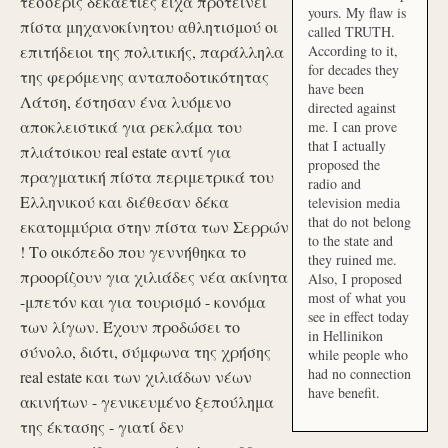
τέσσερις δεκαετίες είχα προτείνει
yours. My flaw is
πίστα μηχανοκίνητου αθλητισμού οι
called TRUTH.
επιτήδειοι της πολιτικής, παράλληλα
According to it,
for decades they
της φερόμενης ανταποδοτικότητας
have been
Λάτση, έστησαν ένα λυόμενο
directed against
αποκλειστικά για ρεκλάμα του
me. I can prove
that I actually
πλιάτσικου real estate αντί για
proposed the
πραγματική πίστα περιμετρικά του
radio and
Ελληνικού και διέθεσαν δέκα
television media
that do not belong
εκατομμύρια στην πίστα των Σερρών
to the state and
! Το οικόπεδο που γεννήθηκα το
they ruined me.
προορίζουν για χιλιάδες νέα ακίνητα
Also, I proposed
most of what you
-μπετόν και για τουρισμό - κονόμα
see in effect today
των λίγων. Έχουν προδώσει το
in Hellinikon
σύνολο, διότι, σύμφωνα της χρήσης
while people who
had no connection
real estate και των χιλιάδων νέων
have benefit.
ακινήτων - γενικευμένο ξεπούλημα
της έκτασης - γιατί δεν