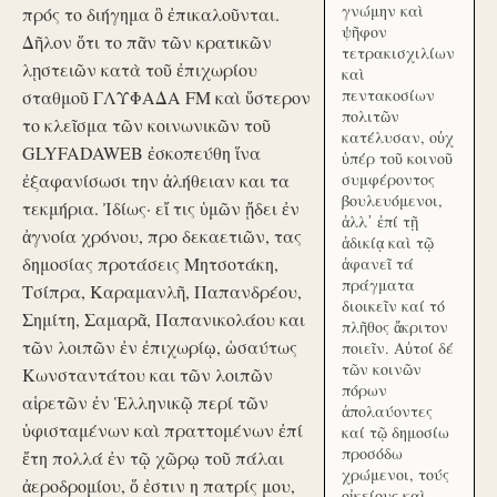
γνώμην καὶ
πρός το διήγημα ὃ ἐπικαλοῦνται.
ψῆφον
Δῆλον ὅτι το πᾶν τῶν κρατικῶν
τετρακισχιλίων
λῃστειῶν κατὰ τοῦ ἐπιχωρίου
καὶ
πεντακοσίων
σταθμοῦ ΓΛΥΦΑΔΑ FM καὶ ὕστερον
πολιτῶν
το κλεῖσμα τῶν κοινωνικῶν τοῦ
κατέλυσαν, οὐχ
GLYFADAWEB ἐσκοπεύθη ἵνα
ὑπέρ τοῦ κοινοῦ
ἐξαφανίσωσι την ἀλήθειαν και τα
συμφέροντος
βουλευόμενοι,
τεκμήρια. Ἰδίως· εἴ τις ὑμῶν ᾔδει ἐν
ἀλλ᾽ ἐπί τῇ
ἀγνοία χρόνου, προ δεκαετιῶν, τας
ἀδικίᾳ καὶ τῷ
δημοσίας προτάσεις Μητσοτάκη,
ἀφανεῖ τά
πράγματα
Τσίπρα, Καραμανλῆ, Παπανδρέου,
διοικεῖν καί τό
Σημίτη, Σαμαρᾶ, Παπανικολάου και
πλῆθος ἄκριτον
τῶν λοιπῶν ἐν ἐπιχωρίῳ, ὡσαύτως
ποιεῖν. Αὐτοί δέ
τῶν κοινῶν
Κωνσταντάτου και τῶν λοιπῶν
πόρων
αἱρετῶν ἐν Ἑλληνικῷ περί τῶν
ἀπολαύοντες
ὑφισταμένων καὶ πραττομένων ἐπί
καί τῷ δημοσίω
προσόδω
ἔτη πολλά ἐν τῷ χῶρῳ τοῦ πάλαι
χρώμενοι, τούς
ἀεροδρομίου, ὅ ἐστιν η πατρίς μου,
οἰκείους καὶ