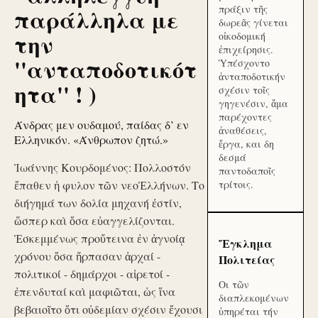
πράξιν τῆς
παράλληλα με
δωρεᾶς γίνεται
την
οἰκοδομική
ἐπιχείρησις.
''ανταποδοτικότ
Ὑπέσχοντο
ἀνταποδοτικήν
ητα'' ! )
σχέσιν τοῖς
γηγενέσιν, ἅμα
παρέχοντες
Άνδρας μεν ουδαμού, παίδας δ’ εν
ἀναθέσεις,
Ελληνικόν. «Άνθρωπον ζητώ.»
ἔργα, και δη
δεσμά
Ἰωάννης Κουρδομένος: Πολλοστόν
παντοδαποῖς
ἔπαθεν ἡ φυλον τῶν νεοἙλλήνων. Το
τρίτοις.
διήγημά των δολία μηχανή ἐστίν,
ὥσπερ καὶ ὅσα εὐαγγελίζονται.
Ἐσκεμμένως προὔτεινα ἐν ἀγνοίᾳ
Ἔγκλημα
χρόνου ὅσα ἥρπασαν ἀρχαί -
Πολιτείας
πολιτικοί - δημάρχοι - αἱρετοί -
Οι τῶν
ἐπενδυταί καὶ μαφιῶται, ὡς ἵνα
διαπλεκομένων
βεβαιοῖτο ὅτι οὐδεμίαν σχέσιν ἔχουσι
ὑπηρέται τήν