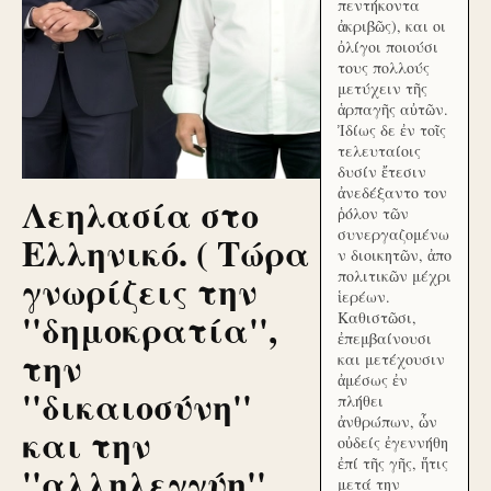
πεντήκοντα
ἀκριβῶς), και οι
ὀλίγοι ποιούσι
τους πολλούς
μετύχειν τῆς
ἁρπαγῆς αὐτῶν.
Ἰδίως δε ἐν τοῖς
τελευταίοις
δυσίν ἔτεσιν
ἀνεδέξαντο τον
Λεηλασία στο
ῥόλον τῶν
συνεργαζομένω
Ελληνικό. ( Τώρα
ν διοικητῶν, ἀπο
γνωρίζεις την
πολιτικῶν μέχρι
ἱερέων.
''δημοκρατία'',
Καθιστῶσι,
ἐπεμβαίνουσι
την
και μετέχουσιν
ἀμέσως ἐν
''δικαιοσύνη''
πλήθει
ἀνθρώπων, ὧν
και την
οὐδείς ἐγεννήθη
ἐπί τῆς γῆς, ἥτις
''αλληλεγγύη''
μετά την