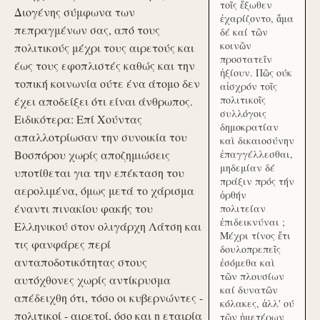
τοῖς ἔξωθεν
Διογένης σύμφωνα των
ἐχαρίζοντο, ἅμα
πεπραγμένων σας, από τους
δέ καί τῶν
κοινῶν
πολιτικούς μέχρι τους αιρετούς και
προστατεῖν
έως τους εφοπλιστές καθώς και την
ἠξίουν. Πῶς ούκ
τοπική κοινωνία ούτε ένα άτομο δεν
αἰσχρόν τοῖς
πολιτικοῖς
έχει αποδείξει ότι είναι άνθρωπος.
συλλόγοις
Ειδικότερα: Επί Χούντας
δημοκρατίαν
απαλλοτρίωσαν την συνοικία του
καὶ δικαιοσύνην
Βοσπόρου χωρίς αποζημιώσεις
ἐπαγγέλλεσθαι,
μηδεμίαν δέ
υποτίθεται για την επέκταση του
πράξιν πρός τήν
αερολιμένα, όμως μετά το χάρισμα
ὀρθήν
έναντι πινακίου φακής του
πολιτείαν
ἐπιδεικνύναι ;
Ελληνικού στον ολιγάρχη Λάτση και
Μέχρι τίνος ἔτι
τις φανφάρες περί
δουλοπρεπεῖς
ανταποδοτικότητας στους
ἐσόμεθα καὶ
τῶν πλουσίων
αυτόχθονες χωρίς αντίκρυσμα
καί δυνατῶν
απέδειχθη ότι, τόσο οι κυβερνώντες -
κόλακες, ἀλλ' ού
πολιτικοί - αιρετοί, όσο και η εταιρία
τῶν ἡμετέρων