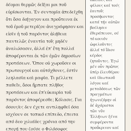
δέομαι θερμῶς δεῖξαι μοι ποῦ
φίλους καί τούς
ἑαυτοῖς
εὑρίσκονται. Ἐν συντομία ἀπεδείχθη
προσήκοντας
ὅτι ὅσα διήγαγον και προὔτεινα ἐκ
κατά τήν αὑτῶν
τοῦ ἐμοῦ μετερίζου ἀνεγράφησαν και
βούλησιν
ἐθεράπευον, ού
εἰσίν ἡ τοῦ παρόντος ἀλήθεια
τό κοινόν
παντελῶς ἐναντία τοῖς μηδέν
ὠφελοῦντες
ἀναλώσασιν, ἀλλά ἐπ' ἔτη πολλά
ἀλλά τό ἴδιον
ἀποφέρονται ἐκ τῶν ἐμῶν δημοσίων
κέρδος
ζητοῦντες. Ἐγώ
προτάσεων. Ὅπου οὐ χωροῦσιν οι
μέν οὖν πρῶτος
πρωτουργοί και αὐτόχθονες, ἐστίν
ὑπέρ ἐλευθέρου
λεηλασία καὶ μαφία. Τι μέλλετε
καὶ ίδιωτικοῦ
λόγου καί
παθεῖν, ὅσοι ἥρπατε πλῆθος
μεταδόσεως τῶν
προτάσεων και ἐπ'εὐκαιρία τοῦ
πραγμάτων
παρόντος ἀποφέρεσθε; Κόλασις. Για
ἠγωνιζόμην οἱ
δέ ἀχάριστοι
όσους/ες δεν έχετε αντιληφθεί όσα
τῶν νῦν
ισχύουν σε τοπικό επίπεδο, έπειτα
Ἑλλήνων ξένα
από δυο χιλιάδες χρόνια από την
συμφέροντα
προὔκρινον καί
εποχή που ζούσε ο Φιλόσοφος