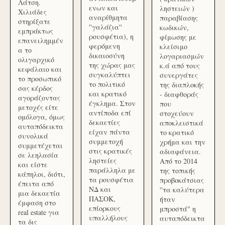
Λάτση.
ενων και
ληστειών )
Χιλιάδες
αναρίθμητα
παραβίασης
στηρίξατε
''γαλάζια''
κωδικών,
εμπράκτως
ρουσφέτια), η
φίμωσης με
επανειλημμέν
φερόμενη
κλείσιμο
α το
δικαιοσύνη
λογαριασμών
ολιγαρχικό
της χώρας μας
κ.ά από τους
κεφάλαιο και
συγκαλύπτει
συνεργάτες
το προσωπικό
το πολιτικό
της διαπλοκής
σας κέρδος
και κρατικό
- διαφθοράς
αγοράζοντας
έγκλημα. Στον
που
μετοχές είτε
αντίποδα επί
στοχεύουν
ομόλογα, όμως
δεκαετίες
αποκλειστικά
αυταπόδεικτα
είχαν πάντα
το κρατικό
συνολικά
συμμετοχή
χρήμα και την
συμμετέχεται
στις κρατικές
αδιαφάνεια.
σε λεηλασία
ληστείες
Από το 2014
και είστε
παράλληλα με
της τοπικής
κάπηλοι, διότι,
τα ρουσφέτια
προβοκάτσιας
έπειτα από
ΝΔ και
''τα καλύτερα
μια δεκαετία
ΠΑΣΟΚ,
ήταν
έμφαση στο
επίορκους
μπροστά'' η
real estate για
υπαλλήλους
αυταπόδεικτα
τα δις