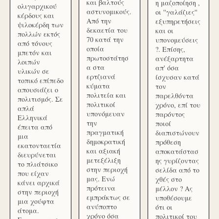
και βαλτούς
η μαζοποίηση ,
ολιγαρχικού
αστυνομικούς.
οι ''γαλάζιες''
κέρδους και
Από την
εξυπηρετήσεις
ψιλοκέρδη των
δεκαετία του
και οι
πολλών εκτός
70 κατά την
υπονομεύσεις
από τόνους
οποία
?. Επίσης,
μπετόν και
πρωτοστάτησ
ανέξαρτητα
λοιπών
α στα
απ' όσα
υλικών σε
ερτζιανά
ίσχυσαν κατά
τοπικό επίπεδο
κύματα
τον
απουσιάζει ο
πολιτεία και
παρελθόντα
πολιτισμός. Σε
πολιτικοί
χρόνο, επί του
απλά
υπονόμευαν
παρόντος
Ελληνικά
την
ποιοί
έπειτα από
πραγματική
διαπιστώνουν
μια
δημοκρατική
πρόθεση
εκατονταετία
και αξιακή
αποκατάστασ
διευρύνεται
μετεξέλιξη
ης γυρίζοντας
το πλιάτσικο
στην περιοχή
σελίδα από το
που είχαν
μας. Ενώ
χθές στο
κάνει αρχικά
πρότεινα
μέλλον ? Ας
στην περιοχή
εμπράκτως σε
υποθέσουμε
μια χούφτα
ανύποπτο
ότι οι
άτομα.
χρόνο όσα
πολιτικοί του