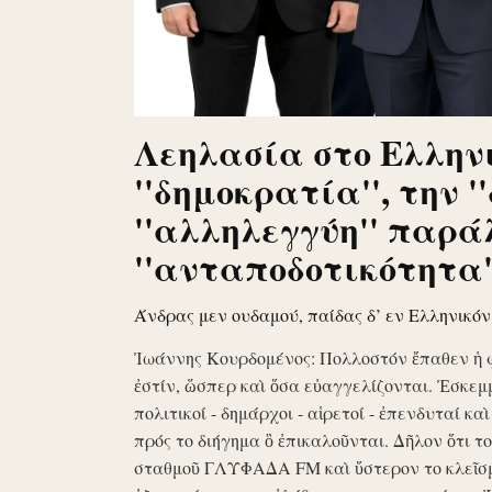
Λεηλασία στο Ελληνι
''δημοκρατία'', την '
''αλληλεγγύη'' παρά
''ανταποδοτικότητα''
Άνδρας μεν ουδαμού, παίδας δ’ εν Ελληνικό
Ἰωάννης Κουρδομένος: Πολλοστόν ἔπαθεν ἡ 
ἐστίν, ὥσπερ καὶ ὅσα εὐαγγελίζονται. Ἐσκεμ
πολιτικοί - δημάρχοι - αἱρετοί - ἐπενδυταί κα
πρός το διήγημα ὃ ἐπικαλοῦνται. Δῆλον ὅτι 
σταθμοῦ ΓΛΥΦΑΔΑ FM καὶ ὕστερον το κλεῖσ