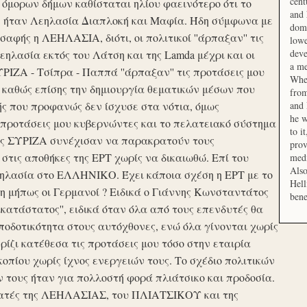
cent
μορων δήμων καθίσταται ηλίου φαεινότερο ότι το
and 
ση ήταν Λεηλασία Διαπλοκή και Μαφία. Ήδη σύμφωνα με
domi
αφής η ΛΕΗΛΑΣΙΑ, διότι, οι πολιτικοί ''άρπαξαν'' τις
lowe
deve
ηλασία εκτός του Λάτση και της Lamda μέχρι και οι
a me
ΙΖΑ - Τσίπρα - Παππά ''άρπαξαν'' τις προτάσεις μου
When
 καθώς επίσης την δημιουργία θεματικών μέσων που
from
ής που προφανώς δεν ίσχυσε στα νότια, όμως
and 
he w
προτάσεις μου κυβερνώντες και το πελατειακό σύστημα
to i
σης ΣΥΡΙΖΑ συνέχισαν να παρακρατούν τους
prov
ις αποθήκες της ΕΡΤ χωρίς να δικαιωθώ. Επί του
medi
Also
εηλασία στο ΕΛΛΗΝΙΚΟ. Έχει κάποια σχέση η ΕΡΤ με το
Hell
 μήπως οι Γερμανοί ? Ειδικά ο Γιάννης Κωνσταντάτος
bene
ικατάστατος'', ειδικά όταν όλα από τους επενδυτές θα
οδοτικότητα στους αυτόχθονες, ενώ όλα γίνονται χωρίς
ερίζι κατέθεσα τις προτάσεις μου τόσο στην εταιρία
οπίου χωρίς ίχνος ενεργειών τους. Το σχέδιο πολιτικών
ν τους ήταν για πολλοστή φορά πλιάτσικο και προδοσία.
ατές της ΛΕΗΛΑΣΙΑΣ, του ΠΛΙΑΤΣΙΚΟΥ και της