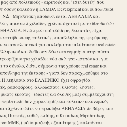
ς από πολιτικούς - αιρετούς και ''επενδυτές'' που
απ' όσους κάλεσαν η LAMDA Development και οι πολιτικοί
τυξη'' ΝΔ - Μητσοτάκη αποδεικνύεται ΛΕΗΛΑΣΙΑ και
νης πριν από χιλιάδες χρόνια σχετικά με το δίποδο ζώο
ΛΕΗΛΑΣΙΑ. Ενώ πριν από τέσσερις δεκαετίες είχα
ι επιτήδειοι της πολιτικής, παράλληλα της φερόμενης
νο αποκλειστικά για ρεκλάμα του πλιάτσικου real estate
Ελληνικού και διέθεσαν δέκα εκατομμύρια στην πίστα
προορίζουν για χιλιάδες νέα ακίνητα -μπετόν και για
το σύνολο, διότι, σύμφωνα της χρήσης real estate και
επούλημα της έκτασης - γιατί δεν παραχωρήθηκε στο
ές ; Η λεηλασία στο ΕΛΛΗΝΙΚΟ έχει σφραγίδα.
τές, ρασοφόρους, αλλοδαπούς, υλιστές, ληστές,
μικούς εκδότες - ιδιώτες κ.ά όλοι/ες μαζί συμμέτοχοι στη
περίπτωση δεν χαρακτηρίζεται πολιτικο-οικονομικός
ου αυτόχθονα ώστε να προκύψει ΛΕΗΛΑΣΙΑ σε βάρος του
ίκος Παππάς, καθώς επίσης, ο Κυριάκος Μητσοτάκης
να ΜΜΕ, ( μέσα μαζικής εξαπάτησης ), καλούνται