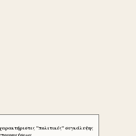
χαρακτήριστες ''πολιτικές'' συγκάλυψης
 υπονομεύσεων