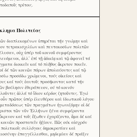
τοδαποῖς τρίτοις.
κλημα Πολιτείας
τῶν διαπλεκομένων ὑπηρέται τήν γνώμην καὶ
ον τετρακισχιλίων καὶ πεντακοσίων πολιτῶν
έλυσαν, οὐχ ὑπέρ τοῦ κοινοῦ συμφέροντος
λευόμενοι, ἀλλ᾽ ἐπί τῇ ἀδικίᾳ καὶ τῷ ἀφανεῖ τά
γματα διοικεῖν καί τό πλῆθος ἄκριτον ποιεῖν.
οί δέ τῶν κοινῶν πόρων ἀπολαύοντες καί τῷ
οσίω προσόδω χρώμενοι, τούς οἰκείους καὶ
ους καί τούς ἑαυτοῖς προσήκοντας κατά τήν
ῶν βούλησιν ἐθεράπευον, ού τό κοινόν
λοῦντες ἀλλά τό ἴδιον κέρδος ζητοῦντες. Ἐγώ
 οὖν πρῶτος ὑπέρ ἐλευθέρου καὶ ίδιωτικοῦ λόγου
 μεταδόσεως τῶν πραγμάτων ἠγωνιζόμην οἱ δέ
ριστοι τῶν νῦν Ἑλλήνων ξένα συμφέροντα
ὔκρινον καί τοῖς ἔξωθεν ἐχαρίζοντο, ἅμα δέ καί
 κοινῶν προστατεῖν ἠξίουν. Πῶς ούκ αἰσχρόν
ς πολιτικοῖς συλλόγοις δημοκρατίαν καὶ
αιοσύνην ἐπαγγέλλεσθαι, μηδεμίαν δέ πράξιν