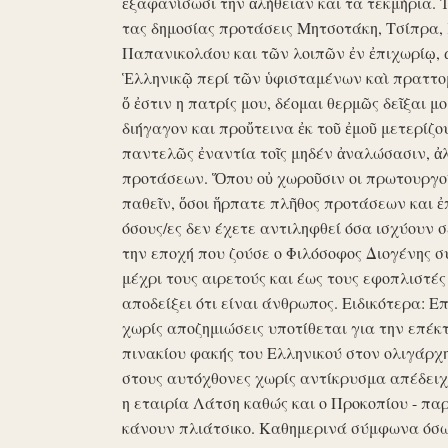
ἐξαφανίσωσι την ἀλήθειαν και τα τεκμήρια. Ἰδ
τας δημοσίας προτάσεις Μητσοτάκη, Τσίπρα,
Παπανικολάου και τῶν λοιπῶν ἐν ἐπιχωρίῳ,
Ἑλληνικῷ περί τῶν ὑφισταμένων καὶ πραττομ
ὅ ἐστιν η πατρίς μου, δέομαι θερμῶς δεῖξαι μ
διήγαγον και προὔτεινα ἐκ τοῦ ἐμοῦ μετερίζο
παντελῶς ἐναντία τοῖς μηδέν ἀναλώσασιν, ἀ
προτάσεων. Ὅπου οὐ χωροῦσιν οι πρωτουργοί 
παθεῖν, ὅσοι ἥρπατε πλῆθος προτάσεων και ἐ
όσους/ες δεν έχετε αντιληφθεί όσα ισχύουν σ
την εποχή που ζούσε ο Φιλόσοφος Διογένης 
μέχρι τους αιρετούς και έως τους εφοπλιστές
αποδείξει ότι είναι άνθρωπος. Ειδικότερα: 
χωρίς αποζημιώσεις υποτίθεται για την επέκ
πινακίου φακής του Ελληνικού στον ολιγάρχ
στους αυτόχθονες χωρίς αντίκρυσμα απέδειχθη 
η εταιρία Λάτση καθώς και ο Προκοπίου - πα
κάνουν πλιάτσικο. Καθημερινά σύμφωνα όσω