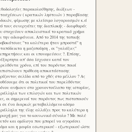
θοδολογίες παρακολούθησης, διώξεων -
τασχέσεων ( κρατικών ληστειών ) παραβίασης
δικών, φίμωσης με κλείσιμο λογαριασμών κ.ά
ό τους συνεργάτες της διαπλοκής - διαφθοράς
υ στοχεύουν αποκλειστικά το κρατικό χρήμα
ι την αδιαφάνεια. Από το 2014 της τοπικής
οβοκάτσιας ''τα καλύτερα ήταν μπροστά'' η
ταπόδεικτα η μαζοποίηση , οι ''γαλάζιες''
υπηρετήσεις και οι υπονομεύσεις ?. Επίσης,
έξαρτητα απ' όσα ίσχυσαν κατά τον
ρελθόντα χρόνο, επί του παρόντος ποιοί
ιαπιστώνουν πρόθεση αποκατάστασης
ρίζοντας σελίδα από το χθές στο μέλλον ? Ας
οθέσουμε ότι οι πολιτικοί του παρελθόντος
όνου ανήκουν στο χρονοντούλαπο της ιστορίας,
ράλληλα των επιλογών και των πολιτικών
υς, οι σημερινοί του παρόντος πως πιστοποιούν
ι σε ένα διαρκώς μεταβαλλόμενο κόσμο
ράλληλα της ύλης αλλάζει προς το καλύτερο η
ριοχή μας για το κοινωνικό σύνολο ? Με πολύ
ετόν και ομόλογα που μπορεί να αγοράσει
όμα και η μαφία εσωτερικού - εξωτερικού ώστε