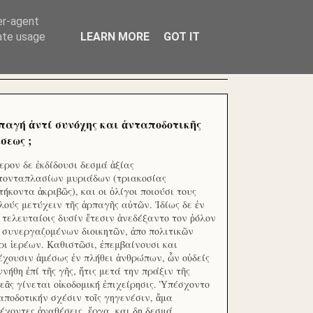
ΧΙΛΙΑΔΕΣ ΜΙΚΡΟΕΠΕΝΔΥΤΕΣ ΕΠΕΝΔΥΣΑΤΕ ΓΙΑ
er-agent
rate usage
LEARN MORE
GOT IT
παγή ἀντί συνόχης και ἀνταποδοτικῆς
σεως ;
ερον δε ἐκδίδουσι δεσμά ἀξίας
τονταπλασίων μυριάδων (τριακοσίας
τήκοντα ἀκριβῶς), και οι ὀλίγοι ποιούσι τους
λούς μετύχειν τῆς ἁρπαγῆς αὐτῶν. Ἰδίως δε ἐν
ς τελευταίοις δυσίν ἔτεσιν ἀνεδέξαντο τον ῥόλον
 συνεργαζομένων διοικητῶν, ἀπο πολιτικῶν
ρι ἱερέων. Καθιστῶσι, ἐπεμβαίνουσι και
έχουσιν ἀμέσως ἐν πλήθει ἀνθρώπων, ὧν οὐδείς
ννήθη ἐπί τῆς γῆς, ἥτις μετά την πράξιν τῆς
εᾶς γίνεται οἰκοδομική ἐπιχείρησις. Ὑπέσχοντο
αποδοτικήν σχέσιν τοῖς γηγενέσιν, ἅμα
έχοντες ἀναθέσεις, ἔργα, και δη δεσμά