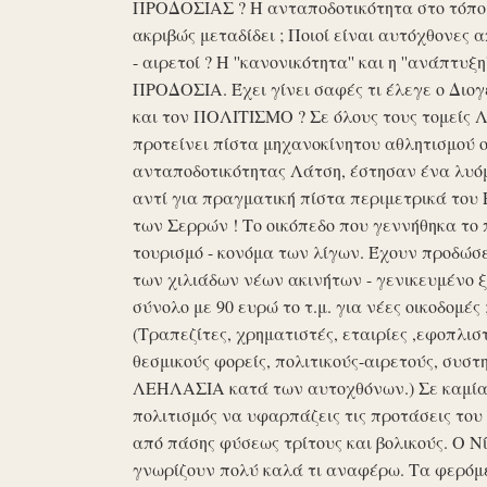
ΠΡΟΔΟΣΙΑΣ ? Η ανταποδοτικότητα στο τόπο μα
ακριβώς μεταδίδει ; Ποιοί είναι αυτόχθονες 
- αιρετοί ? Η ''κανονικότητα'' και η ''ανάπ
ΠΡΟΔΟΣΙΑ. Έχει γίνει σαφές τι έλεγε ο Διογέ
και τον ΠΟΛΙΤΙΣΜΟ ? Σε όλους τους τομείς 
προτείνει πίστα μηχανοκίνητου αθλητισμού ο
ανταποδοτικότητας Λάτση, έστησαν ένα λυόμε
αντί για πραγματική πίστα περιμετρικά του 
των Σερρών ! Το οικόπεδο που γεννήθηκα το 
τουρισμό - κονόμα των λίγων. Έχουν προδώσει 
των χιλιάδων νέων ακινήτων - γενικευμένο ξ
σύνολο με 90 ευρώ το τ.μ. για νέες οικοδομ
(Τραπεζίτες, χρηματιστές, εταιρίες ,εφοπλισ
θεσμικούς φορείς, πολιτικούς-αιρετούς, συστη
ΛΕΗΛΑΣΙΑ κατά των αυτοχθόνων.) Σε καμία 
πολιτισμός να υφαρπάζεις τις προτάσεις τ
από πάσης φύσεως τρίτους και βολικούς. Ο Ν
γνωρίζουν πολύ καλά τι αναφέρω. Τα φερόμε