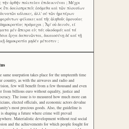
ς τήν ὀρθήν πολιτείαν ἐπιδεικνύναι ; Μέχρι
ος ἔτι δουλοπρεπεῖς ἐσόμεθα καὶ τῶν πλουσίων
 δυνατῶν κόλακες, ἀλλ' ού τῶν ἡμετέρων
φερόντων φύλακες καί τῆς ἀληθοῦς ὁμονοίας
 δημοκρατίας πρόμαχοι ; Ἆρ' οὐ δεινόν, εί
ματα μέν ἄπειρα είς τάς οἰκοδομάς καί τά
όσια ἔργα δαπανῶνται, δικαιοσύνῃ δέ καί τῇ
ικῇ δημοκρατία μηδέν μέτεστιν ;
tus
he same usurpation takes place for the umpteenth time
ur country, as with the airwaves and radio and
vision, few will benefit from a few thousand and even
r from billions euro without equality, justice and
cracy. The issue is to measured how much more can
ticians, elected officials, and economic actors devalue
nity's most precious goods. Also, the guideline is
is shaping a future where crime will prevail
ywhere. Materialistic development without real social
sion and the achievements for which people fought for