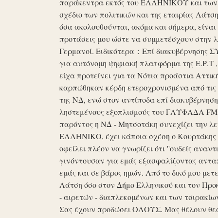
παράκεντρα εκτός του ΕΛΛΗΝΙΚΟΥ και των ό
σχέδιο των πολιτικών και της εταιρίας Λάτ
όσα ακολουθούνται, ακόμα και σήμερα, είναι σ
προτάσεις μου ώστε να συμμετέσχουν στην λε
Γερμανοί. Ειδικότερα：Επί διακυβέρνησης ΣΥΡ
για αυτόνομη ψηφιακή πλατφόρμα της Ε.Ρ.Τ ,
είχα προτείνει για τα Νότια προάστια Αττικ
καρπώθηκαν κέρδη ετεροχρονισμένα από τις 
της ΝΔ, ενώ στον αντίποδα επί διακυβέρνη
ληστεμένους εξοπλισμούς του ΓΛΥΦΑΔΑ FM στ
παρόντος η ΝΔ - Μητσοτάκη συνεχίζει την λ
ΕΛΛΗΝΙΚΟ, έχει κάποια σχέση ο Κουρτάκης η
οφείλει πλέον να γνωρίζει ότι ''ουδείς αναντ
γινόντουσαν για εμάς εξασφαλίζοντας ανταπ
εμάς και σε βάρος ημών. Από το δικό μου μετ
Λάτση όσο στον Δήμο Ελληνικού και τον Προκ
- αιρετών - διαπλεκομένων και των τσιρακίω
Σας έχουν προδώσει ΟΛΟΥΣ. Μας θέλουν θε