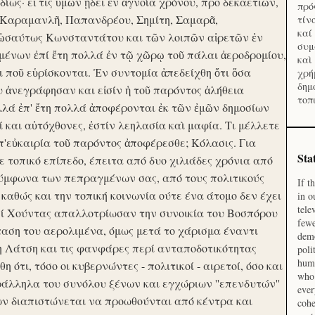
ίως· εἴ τις ὑμῶν ᾔδει ἐν ἀγνοία χρόνου, προ δεκαετιῶν,
πρό
 Καραμανλῆ, Παπανδρέου, Σημίτη, Σαμαρᾶ,
τίν
καί
 ὡσαύτως Κωνσταντάτου και τῶν λοιπῶν αἱρετῶν ἐν
συμ
ένων ἐπί ἔτη πολλά ἐν τῷ χῶρῳ τοῦ πάλαι ἀεροδρομίου,
καὶ
οι ποῦ εὑρίσκονται. Ἐν συντομία ἀπεδείχθη ὅτι ὅσα
χρή
δημ
υ ἀνεγράφησαν και εἰσίν ἡ τοῦ παρόντος ἀλήθεια
τοπ
λλά ἐπ' ἔτη πολλά ἀποφέρονται ἐκ τῶν ἐμῶν δημοσίων
και αὐτόχθονες, ἐστίν λεηλασία καὶ μαφία. Τι μέλλετε
π'εὐκαιρία τοῦ παρόντος ἀποφέρεσθε; Κόλασις. Για
Sta
ε τοπικό επίπεδο, έπειτα από δυο χιλιάδες χρόνια από
σύμφωνα των πεπραγμένων σας, από τους πολιτικούς
If t
 καθώς και την τοπική κοινωνία ούτε ένα άτομο δεν έχει
in o
tele
Επί Χούντας απαλλοτρίωσαν την συνοικία του Βοσπόρου
fewe
ταση του αερολιμένα, όμως μετά το χάρισμα έναντι
demo
η Λάτση και τις φανφάρες περί ανταποδοτικότητας
poli
huma
ότι, τόσο οι κυβερνώντες - πολιτικοί - αιρετοί, όσο και
who 
ράλληλα του συνόλου ξένων και εγχώριων ''επενδυτών''
ever
ν διαπιστώνεται να προωθούνται από κέντρα και
cohe