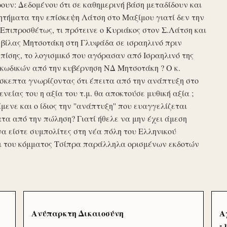
υν: Δεδομένου ότι σε καθημερινή βάση μεταδίδουν και
τήματα την επίσκεψη Λάτση στο Μαξίμου γιατί δεν την
πιπροσθέτως, τι πρότεινε ο Κυριάκος στον Σ.Λάτση και
ης βίλας Μητσοτάκη στη Γλυφάδα σε ισραηλινό πριν
ίσης, το λογισμικό που αγόρασαν από Ισραηλινό της
κωδικών από την κυβέρνηση ΝΔ Μητσοτάκη ? Ο κ.
σκεπτα γνωρίζοντας ότι έπειτα από την ανάπτυξη στο
ενείας του η αξία του τ.μ. θα αποκτούσε μυθική αξία ;
μενε και ο ίδιος την ''ανάπτυξη'' που ευαγγελίζεται
τα από την πώληση? Γιατί ήθελε να μην έχει άμεση
να είστε συμπολίτες στη νέα πόλη του Ελληνικού
ι του κόμματος Τσίπρα παράλληλα ορισμένων εκδοτών
Ανύπαρκτη Δικαιοσύνη
Α
-