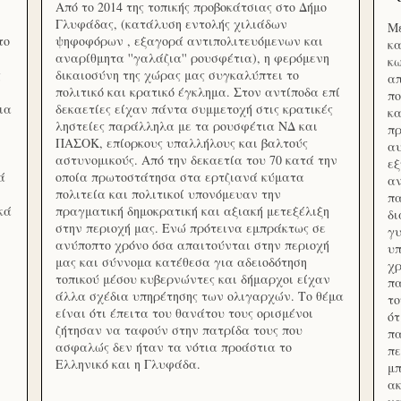
Από το 2014 της τοπικής προβοκάτσιας στο Δήμο
Γλυφάδας, (κατάλυση εντολής χιλιάδων
Με
το
ψηφοφόρων , εξαγορά αντιπολιτευόμενων και
κα
αναρίθμητα ''γαλάζια'' ρουσφέτια), η φερόμενη
κω
ς
δικαιοσύνη της χώρας μας συγκαλύπτει το
απ
πολιτικό και κρατικό έγκλημα. Στον αντίποδα επί
πο
ια
δεκαετίες είχαν πάντα συμμετοχή στις κρατικές
κα
ληστείες παράλληλα με τα ρουσφέτια ΝΔ και
πρ
ΠΑΣΟΚ, επίορκους υπαλλήλους και βαλτούς
αυ
αστυνομικούς. Από την δεκαετία του 70 κατά την
εξ
ά
οποία πρωτοστάτησα στα ερτζιανά κύματα
αν
πολιτεία και πολιτικοί υπονόμευαν την
πα
κά
πραγματική δημοκρατική και αξιακή μετεξέλιξη
δ
στην περιοχή μας. Ενώ πρότεινα εμπράκτως σε
γυ
ανύποπτο χρόνο όσα απαιτούνται στην περιοχή
υπ
μας και σύννομα κατέθεσα για αδειοδότηση
χρ
τοπικού μέσου κυβερνώντες και δήμαρχοι είχαν
πα
άλλα σχέδια υπηρέτησης των ολιγαρχών. Το θέμα
το
είναι ότι έπειτα του θανάτου τους ορισμένοι
ότ
ζήτησαν να ταφούν στην πατρίδα τους που
πα
ασφαλώς δεν ήταν τα νότια προάστια το
πε
Ελληνικό και η Γλυφάδα.
μπ
ακ