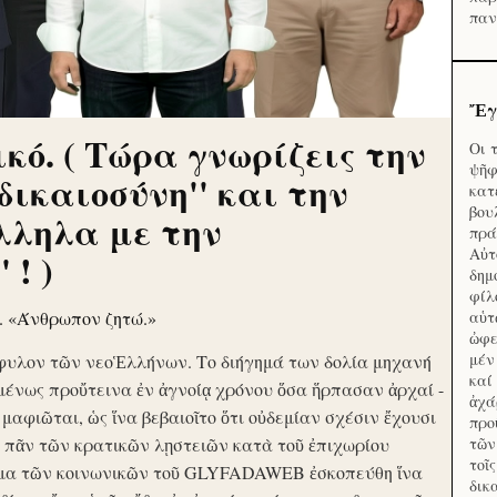
παν
Ἔγ
κό. ( Τώρα γνωρίζεις την
Οι 
ψῆφ
'δικαιοσύνη'' και την
κατ
βου
λληλα με την
πρά
Αὐτ
 ! )
δημ
φίλ
ν. «Άνθρωπον ζητώ.»
αὑτ
ὠφε
μέν
φυλον τῶν νεοἙλλήνων. Το διήγημά των δολία μηχανή
καί
μένως προὔτεινα ἐν ἀγνοίᾳ χρόνου ὅσα ἥρπασαν ἀρχαί -
ἀχά
ὶ μαφιῶται, ὡς ἵνα βεβαιοῖτο ὅτι οὐδεμίαν σχέσιν ἔχουσι
προ
το πᾶν τῶν κρατικῶν λῃστειῶν κατὰ τοῦ ἐπιχωρίου
τῶν
τοῖ
μα τῶν κοινωνικῶν τοῦ GLYFADAWEB ἐσκοπεύθη ἵνα
δικ