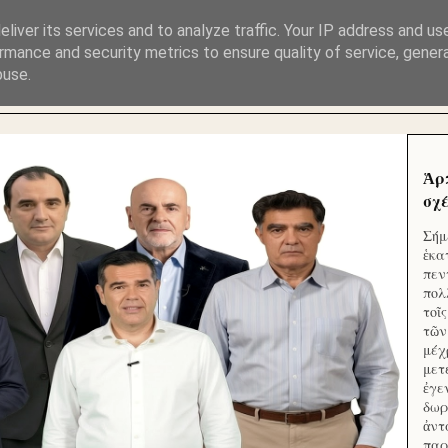
ΜΟΥ ΕΚΛΕΙΣΑΝ ΤΑ ΣΟΣΙΑΛ ΚΑΙ ΦΙΜΩΣΑΝ ΤΟ SITE. ΟΙ 
liver its services and to analyze traffic. Your IP address and us
rmance and security metrics to ensure quality of service, gene
buse.
 ΑΠΟ ΤΟ ΜΙΚΡΟΝ ΑΠΑΓΟΥΣΙ
Ἁρ
σχέ
Σήμ
ἑκα
πεν
πολ
τοῖ
τῶν
μέχ
μετ
ἐγε
δωρ
ἀντ
παρ