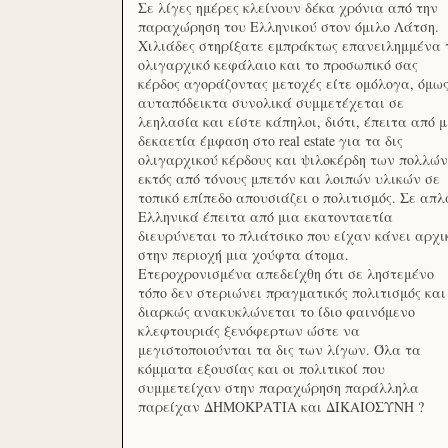
Σε λίγες ημέρες κλείνουν δέκα χρόνια από την
παραχώρηση του Ελληνικού στον όμιλο Λάτση.
Χιλιάδες στηρίξατε εμπράκτως επανειλημμένα 
ολιγαρχικό κεφάλαιο και το προσωπικό σας
κέρδος αγοράζοντας μετοχές είτε ομόλογα, όμω
αυταπόδεικτα συνολικά συμμετέχεται σε
λεηλασία και είστε κάπηλοι, διότι, έπειτα από μ
δεκαετία έμφαση στο real estate για τα δις
ολιγαρχικού κέρδους και ψιλοκέρδη των πολλών
εκτός από τόνους μπετόν και λοιπών υλικών σε
τοπικό επίπεδο απουσιάζει ο πολιτισμός. Σε απλ
Ελληνικά έπειτα από μια εκατονταετία
διευρύνεται το πλιάτσικο που είχαν κάνει αρχι
στην περιοχή μια χούφτα άτομα.
Ετεροχρονισμένα απεδείχθη ότι σε ληστεμένο
τόπο δεν στεριώνει πραγματικός πολιτισμός και
διαρκώς ανακυκλώνεται το ίδιο φαινόμενο
κλεφτουριάς ξενόφερτων ώστε να
μεγιστοποιούνται τα δις των λίγων. Όλα τα
κόμματα εξουσίας και οι πολιτικοί που
συμμετείχαν στην παραχώρηση παράλληλα
παρείχαν ΔΗΜΟΚΡΑΤΙΑ και ΔΙΚΑΙΟΣΥΝΗ ?