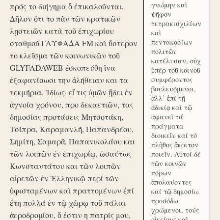
γνώμην καὶ
πρός το διήγημα ὃ ἐπικαλοῦνται.
ψῆφον
Δῆλον ὅτι το πᾶν τῶν κρατικῶν
τετρακισχιλίων
λῃστειῶν κατὰ τοῦ ἐπιχωρίου
καὶ
πεντακοσίων
σταθμοῦ ΓΛΥΦΑΔΑ FM καὶ ὕστερον
πολιτῶν
το κλεῖσμα τῶν κοινωνικῶν τοῦ
κατέλυσαν, οὐχ
GLYFADAWEB ἐσκοπεύθη ἵνα
ὑπέρ τοῦ κοινοῦ
ἐξαφανίσωσι την ἀλήθειαν και τα
συμφέροντος
βουλευόμενοι,
τεκμήρια. Ἰδίως· εἴ τις ὑμῶν ᾔδει ἐν
ἀλλ᾽ ἐπί τῇ
ἀγνοία χρόνου, προ δεκαετιῶν, τας
ἀδικίᾳ καὶ τῷ
δημοσίας προτάσεις Μητσοτάκη,
ἀφανεῖ τά
πράγματα
Τσίπρα, Καραμανλῆ, Παπανδρέου,
διοικεῖν καί τό
Σημίτη, Σαμαρᾶ, Παπανικολάου και
πλῆθος ἄκριτον
τῶν λοιπῶν ἐν ἐπιχωρίῳ, ὡσαύτως
ποιεῖν. Αὐτοί δέ
τῶν κοινῶν
Κωνσταντάτου και τῶν λοιπῶν
πόρων
αἱρετῶν ἐν Ἑλληνικῷ περί τῶν
ἀπολαύοντες
ὑφισταμένων καὶ πραττομένων ἐπί
καί τῷ δημοσίω
προσόδω
ἔτη πολλά ἐν τῷ χῶρῳ τοῦ πάλαι
χρώμενοι, τούς
ἀεροδρομίου, ὅ ἐστιν η πατρίς μου,
οἰκείους καὶ