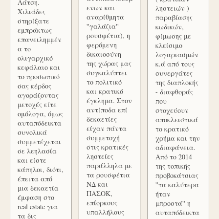
Λάτση.
ενων και
ληστειών )
Χιλιάδες
αναρίθμητα
παραβίασης
στηρίξατε
''γαλάζια''
κωδικών,
εμπράκτως
ρουσφέτια), η
φίμωσης με
επανειλημμέν
φερόμενη
κλείσιμο
α το
δικαιοσύνη
λογαριασμών
ολιγαρχικό
της χώρας μας
κ.ά από τους
κεφάλαιο και
συγκαλύπτει
συνεργάτες
το προσωπικό
το πολιτικό
της διαπλοκής
σας κέρδος
και κρατικό
- διαφθοράς
αγοράζοντας
έγκλημα. Στον
που
μετοχές είτε
αντίποδα επί
στοχεύουν
ομόλογα, όμως
δεκαετίες
αποκλειστικά
αυταπόδεικτα
είχαν πάντα
το κρατικό
συνολικά
συμμετοχή
χρήμα και την
συμμετέχεται
στις κρατικές
αδιαφάνεια.
σε λεηλασία
ληστείες
Από το 2014
και είστε
παράλληλα με
της τοπικής
κάπηλοι, διότι,
τα ρουσφέτια
προβοκάτσιας
έπειτα από
ΝΔ και
''τα καλύτερα
μια δεκαετία
ΠΑΣΟΚ,
ήταν
έμφαση στο
επίορκους
μπροστά'' η
real estate για
υπαλλήλους
αυταπόδεικτα
τα δις