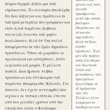
δέομαι θερμῶς δεῖξαι μοι ποῦ
φίλους καί τούς
ἑαυτοῖς
εὑρίσκονται. Ἐν συντομία ἀπεδείχθη
προσήκοντας
ὅτι ὅσα διήγαγον και προὔτεινα ἐκ
κατά τήν αὑτῶν
τοῦ ἐμοῦ μετερίζου ἀνεγράφησαν και
βούλησιν
ἐθεράπευον, ού
εἰσίν ἡ τοῦ παρόντος ἀλήθεια
τό κοινόν
παντελῶς ἐναντία τοῖς μηδέν
ὠφελοῦντες
ἀναλώσασιν, ἀλλά ἐπ' ἔτη πολλά
ἀλλά τό ἴδιον
ἀποφέρονται ἐκ τῶν ἐμῶν δημοσίων
κέρδος
ζητοῦντες. Ἐγώ
προτάσεων. Ὅπου οὐ χωροῦσιν οι
μέν οὖν πρῶτος
πρωτουργοί και αὐτόχθονες, ἐστίν
ὑπέρ ἐλευθέρου
λεηλασία καὶ μαφία. Τι μέλλετε
καὶ ίδιωτικοῦ
λόγου καί
παθεῖν, ὅσοι ἥρπατε πλῆθος
μεταδόσεως τῶν
προτάσεων και ἐπ'εὐκαιρία τοῦ
πραγμάτων
παρόντος ἀποφέρεσθε; Κόλασις. Για
ἠγωνιζόμην οἱ
δέ ἀχάριστοι
όσους/ες δεν έχετε αντιληφθεί όσα
τῶν νῦν
ισχύουν σε τοπικό επίπεδο, έπειτα
Ἑλλήνων ξένα
από δυο χιλιάδες χρόνια από την
συμφέροντα
προὔκρινον καί
εποχή που ζούσε ο Φιλόσοφος