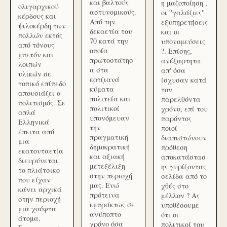
και βαλτούς
η μαζοποίηση ,
ολιγαρχικού
αστυνομικούς.
οι ''γαλάζιες''
κέρδους και
Από την
εξυπηρετήσεις
ψιλοκέρδη των
δεκαετία του
και οι
πολλών εκτός
70 κατά την
υπονομεύσεις
από τόνους
οποία
?. Επίσης,
μπετόν και
πρωτοστάτησ
ανέξαρτητα
λοιπών
α στα
απ' όσα
υλικών σε
ερτζιανά
ίσχυσαν κατά
τοπικό επίπεδο
κύματα
τον
απουσιάζει ο
πολιτεία και
παρελθόντα
πολιτισμός. Σε
πολιτικοί
χρόνο, επί του
απλά
υπονόμευαν
παρόντος
Ελληνικά
την
ποιοί
έπειτα από
πραγματική
διαπιστώνουν
μια
δημοκρατική
πρόθεση
εκατονταετία
και αξιακή
αποκατάστασ
διευρύνεται
μετεξέλιξη
ης γυρίζοντας
το πλιάτσικο
στην περιοχή
σελίδα από το
που είχαν
μας. Ενώ
χθές στο
κάνει αρχικά
πρότεινα
μέλλον ? Ας
στην περιοχή
εμπράκτως σε
υποθέσουμε
μια χούφτα
ανύποπτο
ότι οι
άτομα.
χρόνο όσα
πολιτικοί του