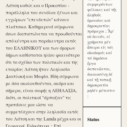
συμφερόντων
Λάτση καθώς και ο Προκοπίου -
φύλακες καί τῆς
παράλληλα του συνόλου ξένων και
ἀληθοῦς
εγχώριων ''επενδυτών'' κάνουν
ὁμονοίας καὶ
δημοκρατίας
πλιάτσικο. Καθημερινά σύμφωνα
πρόμαχοι ; Ἆρ'
όσων διαπιστώνεται να προωθούνται
οὐ δεινόν, εί
από κέντρα και παράκεντρα εκτός
χρήματα μέν
ἄπειρα είς τάς
του ΕΛΛΗΝΙΚΟΥ και των όμορων
οἰκοδομάς καί
δήμων καθίσταται ηλίου φαεινότερο
τά δημόσια
ότι το σχέδιο των πολιτικών και της
ἔργα
εταιρίας Λάτση ήταν Λεηλασία
δαπανῶνται,
δικαιοσύνῃ δέ
Διαπλοκή και Μαφία. Ήδη σύμφωνα
καί τῇ τοπικῇ
με όσα ακολουθούνται, ακόμα και
δημοκρατία
σήμερα, είναι σαφής η ΛΕΗΛΑΣΙΑ,
μηδέν μέτεστιν
;
διότι, οι πολιτικοί ''άρπαξαν'' τις
προτάσεις μου ώστε να
συμμετέσχουν στην λεηλασία εκτός
του Λάτση και της Lamda μέχρι και οι
Status
Γερμανοί. Ειδικότερα：Επί