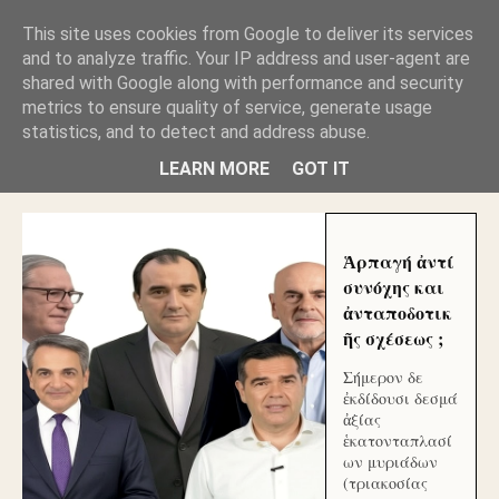
GLYFADAWEB: ΑΝΤΙ ΑΝΤΑΠΟΔΟΣΗΣ ΣΤΟΥΣ
This site uses cookies from Google to deliver its services
ΑΥΤΟΧΘΟΝΕΣ ΜΟΥ ΕΚΛΕΙΣΑΝ ΤΑ ΣΟΣΙΑΛ ΚΑΙ
and to analyze traffic. Your IP address and user-agent are
ΦΙΜΩΣΑΝ ΤΟ SITE. ΟΙ ΧΙΛΙΑΔΕΣ ΜΙΚΡΟΕΠΕΝΔΥΤΕΣ
ΕΠΕΝΔΥΣΑΤΕ ΓΙΑ ΛΕΗΛΑΣΙΑ ΚΑΙ ΕΓΚΛΗΜΑ ?
shared with Google along with performance and security
metrics to ensure quality of service, generate usage
statistics, and to detect and address abuse.
ΓΛΥΦΑΔΑ WEB |ΟΙ ΜΕΓΑΛΟΙ ΚΛΕΠΤΑΙ ΑΠΟ ΤΟ
ΜΙΚΡΟΝ ΑΠΑΓΟΥΣΙ
LEARN MORE
GOT IT
Ἁρπαγή ἀντί
συνόχης και
ἀνταποδοτικ
ῆς σχέσεως ;
Σήμερον δε
ἐκδίδουσι δεσμά
ἀξίας
ἑκατονταπλασί
ων μυριάδων
(τριακοσίας