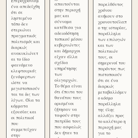
Ετεροχρονισμ
απαιτούνται
παρελθόντος
ένα απεδείχθη
στην περιοχή
χρόνου
ότι σε
μας και
ανήκουν στο
ληστεμένο
σύννομα
χρονοντούλαπ
τόπο δεν
κατέθεσα για
ο της ιστορίας,
στεριώνει
αδειοδότηση
παράλληλα
πραγματικός
τοπικού μέσου
των επιλογών
πολιτισμός και
κυβερνώντες
και των
διαρκώς
και δήμαρχοι
πολιτικών
ανακυκλώνετ
είχαν άλλα
τους, οι
αι το ίδιο
σχέδια
σημερινοί του
φαινόμενο
υπηρέτησης
παρόντος πως
κλεφτουριάς
των
πιστοποιούν
ξενόφερτων
ολιγαρχών.
ότι σε ένα
ώστε να
Το θέμα είναι
διαρκώς
μεγιστοποιούν
ότι έπειτα του
μεταβαλλόμεν
ται τα δις των
θανάτου τους
ο κόσμο
λίγων. Όλα τα
ορισμένοι
παράλληλα
κόμματα
ζήτησαν να
της ύλης
εξουσίας και
ταφούν στην
αλλάζει προς
οι πολιτικοί
πατρίδα τους
το καλύτερο η
που
που ασφαλώς
περιοχή μας
συμμετείχαν
δεν ήταν τα
για το
στην