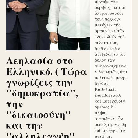
πεντήκοντα
ἀκριβῶς), και οι
ὀλίγοι ποιούσι
τους πολλούς
μετύχειν τῆς
ἁρπαγῆς αὐτῶν.
Ἰδίως δε ἐν τοῖς
τελευταίοις
δυσίν ἔτεσιν
ἀνεδέξαντο τον
Λεηλασία στο
ῥόλον τῶν
συνεργαζομένω
Ελληνικό. ( Τώρα
ν διοικητῶν, ἀπο
γνωρίζεις την
πολιτικῶν μέχρι
ἱερέων.
''δημοκρατία'',
Καθιστῶσι,
ἐπεμβαίνουσι
την
και μετέχουσιν
ἀμέσως ἐν
''δικαιοσύνη''
πλήθει
ἀνθρώπων, ὧν
και την
οὐδείς ἐγεννήθη
ἐπί τῆς γῆς, ἥτις
''αλληλεγγύη''
μετά την