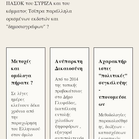
ΠΑΣΟΚ του ΣΥΡΙΖΑ και του
κόμματος Τσίπρα παράλληλα
ορισμένων εκδοτών και
''δημοσιογράφων'' ?
Μετοχές
Ανύπαρκτη
Αχαρακτήρ
και
Δικαιοσύνη
ιστες
ομόλογα
''πολιτικές''
Από το 2014
πήρατε ?
συγκάλυψης
της τοπικής
-
προβοκάτσιας
Σε λίγες
υπονομεύσε
στο Δήμο
ημέρες
Γλυφάδας,
ων
κλείνουν δέκα
(κατάλυση
χρόνια από
εντολής
Μεθοδολογίες
την
χιλιάδων
παρακολούθησ
παραχώρηση
ψηφοφόρων ,
ης, διώξεων -
του Ελληνικού
εξαγορά
κατασχέσεων
στον όμιλο
αντιπολιτευόμ
( κρατικών