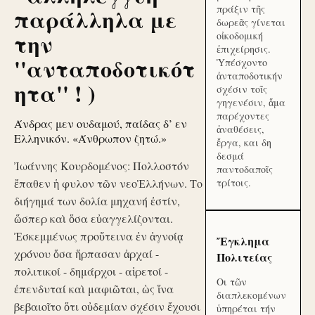
πράξιν τῆς
παράλληλα με
δωρεᾶς γίνεται
την
οἰκοδομική
ἐπιχείρησις.
''ανταποδοτικότ
Ὑπέσχοντο
ἀνταποδοτικήν
ητα'' ! )
σχέσιν τοῖς
γηγενέσιν, ἅμα
παρέχοντες
Άνδρας μεν ουδαμού, παίδας δ’ εν
ἀναθέσεις,
Ελληνικόν. «Άνθρωπον ζητώ.»
ἔργα, και δη
δεσμά
Ἰωάννης Κουρδομένος: Πολλοστόν
παντοδαποῖς
ἔπαθεν ἡ φυλον τῶν νεοἙλλήνων. Το
τρίτοις.
διήγημά των δολία μηχανή ἐστίν,
ὥσπερ καὶ ὅσα εὐαγγελίζονται.
Ἐσκεμμένως προὔτεινα ἐν ἀγνοίᾳ
Ἔγκλημα
χρόνου ὅσα ἥρπασαν ἀρχαί -
Πολιτείας
πολιτικοί - δημάρχοι - αἱρετοί -
Οι τῶν
ἐπενδυταί καὶ μαφιῶται, ὡς ἵνα
διαπλεκομένων
βεβαιοῖτο ὅτι οὐδεμίαν σχέσιν ἔχουσι
ὑπηρέται τήν