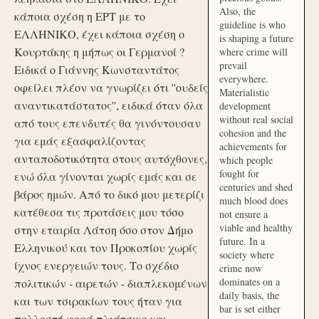
Also, the
κάποια σχέση η ΕΡΤ με το
guideline is who
ΕΛΛΗΝΙΚΟ, έχει κάποια σχέση ο
is shaping a future
Κουρτάκης η μήπως οι Γερμανοί ?
where crime will
prevail
Ειδικά ο Γιάννης Κωνσταντάτος
everywhere.
οφείλει πλέον να γνωρίζει ότι ''ουδείς
Materialistic
αναντικατάστατος'', ειδικά όταν όλα
development
without real social
από τους επενδυτές θα γινόντουσαν
cohesion and the
για εμάς εξασφαλίζοντας
achievements for
ανταποδοτικότητα στους αυτόχθονες,
which people
fought for
ενώ όλα γίνονται χωρίς εμάς και σε
centuries and shed
βάρος ημών. Από το δικό μου μετερίζι
much blood does
κατέθεσα τις προτάσεις μου τόσο
not ensure a
viable and healthy
στην εταιρία Λάτση όσο στον Δήμο
future. In a
Ελληνικού και τον Προκοπίου χωρίς
society where
ίχνος ενεργειών τους. Το σχέδιο
crime now
dominates on a
πολιτικών - αιρετών - διαπλεκομένων
daily basis, the
και των τσιρακίων τους ήταν για
bar is set either
πολλοστή φορά πλιάτσικο και