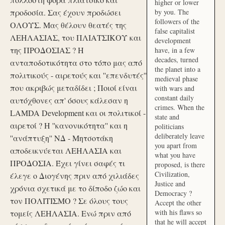
higher or lower
προδοσία. Σας έχουν προδώσει
by you. The
followers of the
ΟΛΟΥΣ. Μας θέλουν θεατές της
false capitalist
ΛΕΗΛΑΣΙΑΣ, του ΠΛΙΑΤΣΙΚΟΥ και
development
της ΠΡΟΔΟΣΙΑΣ ? Η
have, in a few
decades, turned
ανταποδοτικότητα στο τόπο μας από
the planet into a
πολιτικούς - αιρετούς και ''επενδυτές''
medieval phase
που ακριβώς μεταδίδει ; Ποιοί είναι
with wars and
constant daily
αυτόχθονες απ' όσους κάλεσαν η
crimes. When the
LAMDA Development και οι πολιτικοί -
state and
αιρετοί ? Η ''κανονικότητα'' και η
politicians
deliberately leave
''ανάπτυξη'' ΝΔ - Μητσοτάκη
you apart from
αποδεικνύεται ΛΕΗΛΑΣΙΑ και
what you have
ΠΡΟΔΟΣΙΑ. Έχει γίνει σαφές τι
proposed, is there
Civilization,
έλεγε ο Διογένης πριν από χιλιάδες
Justice and
χρόνια σχετικά με το δίποδο ζώο και
Democracy ?
τον ΠΟΛΙΤΙΣΜΟ ? Σε όλους τους
Accept the other
with his flaws so
τομείς ΛΕΗΛΑΣΙΑ. Ενώ πριν από
that he will accept