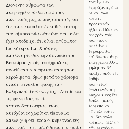
τοῖς ἔξωθεν
Διογένης σύμφωνα των
ἐχαρίζοντο, ἅμα
πεπραγμένων σας, από τους
δέ καί τῶν
κοινῶν
πολιτικούς μέχρι τους αιρετούς και
προστατεῖν
έως τους εφοπλιστές καθώς και την
ἠξίουν. Πῶς ούκ
τοπική κοινωνία ούτε ένα άτομο δεν
αἰσχρόν τοῖς
πολιτικοῖς
έχει αποδείξει ότι είναι άνθρωπος.
συλλόγοις
Ειδικότερα: Επί Χούντας
δημοκρατίαν
απαλλοτρίωσαν την συνοικία του
καὶ δικαιοσύνην
Βοσπόρου χωρίς αποζημιώσεις
ἐπαγγέλλεσθαι,
μηδεμίαν δέ
υποτίθεται για την επέκταση του
πράξιν πρός τήν
αερολιμένα, όμως μετά το χάρισμα
ὀρθήν
έναντι πινακίου φακής του
πολιτείαν
ἐπιδεικνύναι ;
Ελληνικού στον ολιγάρχη Λάτση και
Μέχρι τίνος ἔτι
τις φανφάρες περί
δουλοπρεπεῖς
ανταποδοτικότητας στους
ἐσόμεθα καὶ
τῶν πλουσίων
αυτόχθονες χωρίς αντίκρυσμα
καί δυνατῶν
απέδειχθη ότι, τόσο οι κυβερνώντες -
κόλακες, ἀλλ' ού
πολιτικοί - αιρετοί, όσο και η εταιρία
τῶν ἡμετέρων