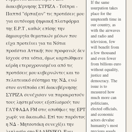
If the same
διακυβέρνησης ΣΥΡΙΖΑ - Τσίπρα -
usurpation takes
Παππά ''άρπαξαν'' τις προτάσεις μου
place for the
umpteenth time in
για αυτόνομη ψηφιακή πλατφόρμα
our country, as
της Ε.Ρ.Τ , καθώς επίσης την
with the airwaves
δημιουργία θεματικών μέσων που
and radio and
television, few
είχα προτείνει για τα Νότια
will benefit from
προάστια Αττικής που προφανώς δεν
a few thousand
ίσχυσε στα νότια, όμως καρπώθηκαν
and even fewer
from billions euro
κέρδη ετεροχρονισμένα από τις
without equality,
προτάσεις μου κυβερνώντες και το
justice and
πελατειακό σύστημα της ΝΔ, ενώ
democracy. The
issue is to
στον αντίποδα επί διακυβέρνησης
measured how
ΣΥΡΙΖΑ συνέχισαν να παρακρατούν
much more can
τους ληστεμένους εξοπλισμούς του
politicians,
elected officials,
ΓΛΥΦΑΔΑ FM στις αποθήκες της ΕΡΤ
and economic
χωρίς να δικαιωθώ. Επί του παρόντος
actors devalue
η ΝΔ - Μητσοτάκη συνεχίζει την
humanity's most
λεηλασία στο ΕΛΛΗΝΙΚΟ. Έχει
precious goods.