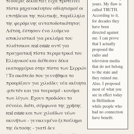
τέσσερις δεκαετίες είχα προτείνει
yours. My flaw is
πίστα μηχανοκίνητου αθλητισμού οι
called TRUTH.
επιτήδειοι της πολιτικής, παράλληλα
According to it,
for decades they
της φερόμενης ανταποδοτικότητας
have been
Λάτση, έστησαν ένα λυόμενο
directed against
αποκλειστικά για ρεκλάμα του
me. I can prove
that I actually
πλιάτσικου real estate αντί για
proposed the
πραγματική πίστα περιμετρικά του
radio and
Ελληνικού και διέθεσαν δέκα
television media
that do not belong
εκατομμύρια στην πίστα των Σερρών
to the state and
! Το οικόπεδο που γεννήθηκα το
they ruined me.
προορίζουν για χιλιάδες νέα ακίνητα
Also, I proposed
most of what you
-μπετόν και για τουρισμό - κονόμα
see in effect today
των λίγων. Έχουν προδώσει το
in Hellinikon
σύνολο, διότι, σύμφωνα της χρήσης
while people who
had no connection
real estate και των χιλιάδων νέων
have benefit.
ακινήτων - γενικευμένο ξεπούλημα
της έκτασης - γιατί δεν