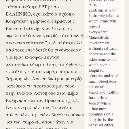
Also, the
κάποια σχέση η ΕΡΤ με το
guideline is who
ΕΛΛΗΝΙΚΟ, έχει κάποια σχέση ο
is shaping a future
Κουρτάκης η μήπως οι Γερμανοί ?
where crime will
prevail
Ειδικά ο Γιάννης Κωνσταντάτος
everywhere.
οφείλει πλέον να γνωρίζει ότι ''ουδείς
Materialistic
αναντικατάστατος'', ειδικά όταν όλα
development
without real social
από τους επενδυτές θα γινόντουσαν
cohesion and the
για εμάς εξασφαλίζοντας
achievements for
ανταποδοτικότητα στους αυτόχθονες,
which people
fought for
ενώ όλα γίνονται χωρίς εμάς και σε
centuries and shed
βάρος ημών. Από το δικό μου μετερίζι
much blood does
κατέθεσα τις προτάσεις μου τόσο
not ensure a
viable and healthy
στην εταιρία Λάτση όσο στον Δήμο
future. In a
Ελληνικού και τον Προκοπίου χωρίς
society where
ίχνος ενεργειών τους. Το σχέδιο
crime now
dominates on a
πολιτικών - αιρετών - διαπλεκομένων
daily basis, the
και των τσιρακίων τους ήταν για
bar is set either
πολλοστή φορά πλιάτσικο και