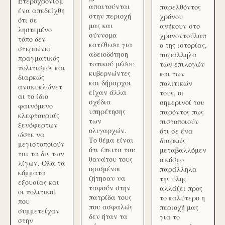
Ετεροχρονισμ
απαιτούνται
παρελθόντος
ένα απεδείχθη
στην περιοχή
χρόνου
ότι σε
μας και
ανήκουν στο
ληστεμένο
σύννομα
χρονοντούλαπ
τόπο δεν
κατέθεσα για
ο της ιστορίας,
στεριώνει
αδειοδότηση
παράλληλα
πραγματικός
τοπικού μέσου
των επιλογών
πολιτισμός και
κυβερνώντες
και των
διαρκώς
και δήμαρχοι
πολιτικών
ανακυκλώνετ
είχαν άλλα
τους, οι
αι το ίδιο
σχέδια
σημερινοί του
φαινόμενο
υπηρέτησης
παρόντος πως
κλεφτουριάς
των
πιστοποιούν
ξενόφερτων
ολιγαρχών.
ότι σε ένα
ώστε να
Το θέμα είναι
διαρκώς
μεγιστοποιούν
ότι έπειτα του
μεταβαλλόμεν
ται τα δις των
θανάτου τους
ο κόσμο
λίγων. Όλα τα
ορισμένοι
παράλληλα
κόμματα
ζήτησαν να
της ύλης
εξουσίας και
ταφούν στην
αλλάζει προς
οι πολιτικοί
πατρίδα τους
το καλύτερο η
που
που ασφαλώς
περιοχή μας
συμμετείχαν
δεν ήταν τα
για το
στην