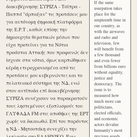
If the same
διακυβέρνησης ΣΥΡΙΖΑ - Τσίπρα -
usurpation takes
Παππά ''άρπαξαν'' τις προτάσεις μου
place for the
umpteenth time in
για αυτόνομη ψηφιακή πλατφόρμα
our country, as
της Ε.Ρ.Τ , καθώς επίσης την
with the airwaves
δημιουργία θεματικών μέσων που
and radio and
television, few
είχα προτείνει για τα Νότια
will benefit from
προάστια Αττικής που προφανώς δεν
a few thousand
ίσχυσε στα νότια, όμως καρπώθηκαν
and even fewer
from billions euro
κέρδη ετεροχρονισμένα από τις
without equality,
προτάσεις μου κυβερνώντες και το
justice and
πελατειακό σύστημα της ΝΔ, ενώ
democracy. The
issue is to
στον αντίποδα επί διακυβέρνησης
measured how
ΣΥΡΙΖΑ συνέχισαν να παρακρατούν
much more can
τους ληστεμένους εξοπλισμούς του
politicians,
elected officials,
ΓΛΥΦΑΔΑ FM στις αποθήκες της ΕΡΤ
and economic
χωρίς να δικαιωθώ. Επί του παρόντος
actors devalue
η ΝΔ - Μητσοτάκη συνεχίζει την
humanity's most
λεηλασία στο ΕΛΛΗΝΙΚΟ. Έχει
precious goods.