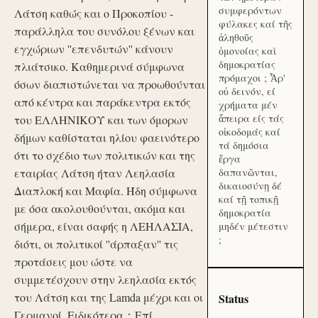
συμφερόντων
Λάτση καθώς και ο Προκοπίου -
φύλακες καί τῆς
παράλληλα του συνόλου ξένων και
ἀληθοῦς
εγχώριων ''επενδυτών'' κάνουν
ὁμονοίας καὶ
δημοκρατίας
πλιάτσικο. Καθημερινά σύμφωνα
πρόμαχοι ; Ἆρ'
όσων διαπιστώνεται να προωθούνται
οὐ δεινόν, εί
από κέντρα και παράκεντρα εκτός
χρήματα μέν
ἄπειρα είς τάς
του ΕΛΛΗΝΙΚΟΥ και των όμορων
οἰκοδομάς καί
δήμων καθίσταται ηλίου φαεινότερο
τά δημόσια
ότι το σχέδιο των πολιτικών και της
ἔργα
εταιρίας Λάτση ήταν Λεηλασία
δαπανῶνται,
δικαιοσύνῃ δέ
Διαπλοκή και Μαφία. Ήδη σύμφωνα
καί τῇ τοπικῇ
με όσα ακολουθούνται, ακόμα και
δημοκρατία
σήμερα, είναι σαφής η ΛΕΗΛΑΣΙΑ,
μηδέν μέτεστιν
;
διότι, οι πολιτικοί ''άρπαξαν'' τις
προτάσεις μου ώστε να
συμμετέσχουν στην λεηλασία εκτός
του Λάτση και της Lamda μέχρι και οι
Status
Γερμανοί. Ειδικότερα：Επί