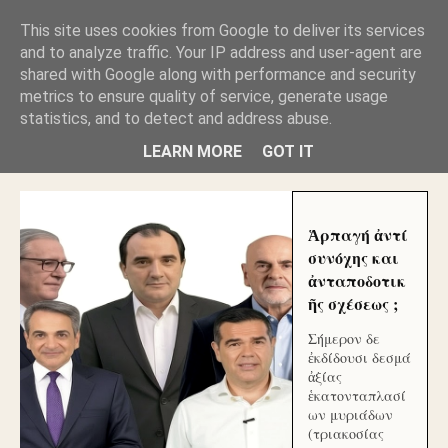
GLYFADAWEB: ΑΝΤΙ ΑΝΤΑΠΟΔΟΣΗΣ ΣΤΟΥΣ
This site uses cookies from Google to deliver its services
ΑΥΤΟΧΘΟΝΕΣ ΜΟΥ ΕΚΛΕΙΣΑΝ ΤΑ ΣΟΣΙΑΛ ΚΑΙ
and to analyze traffic. Your IP address and user-agent are
ΦΙΜΩΣΑΝ ΤΟ SITE. ΟΙ ΧΙΛΙΑΔΕΣ ΜΙΚΡΟΕΠΕΝΔΥΤΕΣ
ΕΠΕΝΔΥΣΑΤΕ ΓΙΑ ΛΕΗΛΑΣΙΑ ΚΑΙ ΕΓΚΛΗΜΑ ?
shared with Google along with performance and security
metrics to ensure quality of service, generate usage
statistics, and to detect and address abuse.
ΓΛΥΦΑΔΑ WEB |ΟΙ ΜΕΓΑΛΟΙ ΚΛΕΠΤΑΙ ΑΠΟ ΤΟ
ΜΙΚΡΟΝ ΑΠΑΓΟΥΣΙ
LEARN MORE
GOT IT
Ἁρπαγή ἀντί
συνόχης και
ἀνταποδοτικ
ῆς σχέσεως ;
Σήμερον δε
ἐκδίδουσι δεσμά
ἀξίας
ἑκατονταπλασί
ων μυριάδων
(τριακοσίας