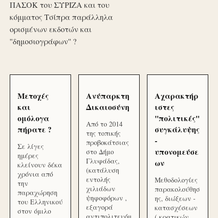
ΠΑΣΟΚ του ΣΥΡΙΖΑ και του
κόμματος Τσίπρα παράλληλα
ορισμένων εκδοτών και
''δημοσιογράφων'' ?
Μετοχές
Ανύπαρκτη
Αχαρακτήρ
και
Δικαιοσύνη
ιστες
ομόλογα
''πολιτικές''
Από το 2014
πήρατε ?
συγκάλυψης
της τοπικής
-
προβοκάτσιας
Σε λίγες
υπονομεύσε
στο Δήμο
ημέρες
Γλυφάδας,
ων
κλείνουν δέκα
(κατάλυση
χρόνια από
εντολής
Μεθοδολογίες
την
χιλιάδων
παρακολούθησ
παραχώρηση
ψηφοφόρων ,
ης, διώξεων -
του Ελληνικού
εξαγορά
κατασχέσεων
στον όμιλο
αντιπολιτευόμ
( κρατικών