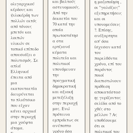
και βαλτούς
η μαζοποίηση ,
ολιγαρχικού
αστυνομικούς.
οι ''γαλάζιες''
κέρδους και
Από την
εξυπηρετήσεις
ψιλοκέρδη των
δεκαετία του
και οι
πολλών εκτός
70 κατά την
υπονομεύσεις
από τόνους
οποία
?. Επίσης,
μπετόν και
πρωτοστάτησ
ανέξαρτητα
λοιπών
α στα
απ' όσα
υλικών σε
ερτζιανά
ίσχυσαν κατά
τοπικό επίπεδο
κύματα
τον
απουσιάζει ο
πολιτεία και
παρελθόντα
πολιτισμός. Σε
πολιτικοί
χρόνο, επί του
απλά
υπονόμευαν
παρόντος
Ελληνικά
την
ποιοί
έπειτα από
πραγματική
διαπιστώνουν
μια
δημοκρατική
πρόθεση
εκατονταετία
και αξιακή
αποκατάστασ
διευρύνεται
μετεξέλιξη
ης γυρίζοντας
το πλιάτσικο
στην περιοχή
σελίδα από το
που είχαν
μας. Ενώ
χθές στο
κάνει αρχικά
πρότεινα
μέλλον ? Ας
στην περιοχή
εμπράκτως σε
υποθέσουμε
μια χούφτα
ανύποπτο
ότι οι
άτομα.
χρόνο όσα
πολιτικοί του