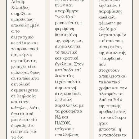
Λάτση.
ενων και
ληστειών )
Χιλιάδες
αναρίθμητα
παραβίασης
στηρίξατε
''γαλάζια''
κωδικών,
εμπράκτως
ρουσφέτια), η
φίμωσης με
επανειλημμέν
φερόμενη
κλείσιμο
α το
δικαιοσύνη
λογαριασμών
ολιγαρχικό
της χώρας μας
κ.ά από τους
κεφάλαιο και
συγκαλύπτει
συνεργάτες
το προσωπικό
το πολιτικό
της διαπλοκής
σας κέρδος
και κρατικό
- διαφθοράς
αγοράζοντας
έγκλημα. Στον
που
μετοχές είτε
αντίποδα επί
στοχεύουν
ομόλογα, όμως
δεκαετίες
αποκλειστικά
αυταπόδεικτα
είχαν πάντα
το κρατικό
συνολικά
συμμετοχή
χρήμα και την
συμμετέχεται
στις κρατικές
αδιαφάνεια.
σε λεηλασία
ληστείες
Από το 2014
και είστε
παράλληλα με
της τοπικής
κάπηλοι, διότι,
τα ρουσφέτια
προβοκάτσιας
έπειτα από
ΝΔ και
''τα καλύτερα
μια δεκαετία
ΠΑΣΟΚ,
ήταν
έμφαση στο
επίορκους
μπροστά'' η
real estate για
υπαλλήλους
αυταπόδεικτα
τα δις