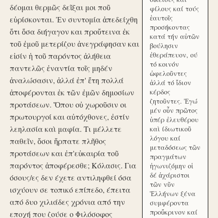
δέομαι θερμῶς δεῖξαι μοι ποῦ
φίλους καί τούς
ἑαυτοῖς
εὑρίσκονται. Ἐν συντομία ἀπεδείχθη
προσήκοντας
ὅτι ὅσα διήγαγον και προὔτεινα ἐκ
κατά τήν αὑτῶν
τοῦ ἐμοῦ μετερίζου ἀνεγράφησαν και
βούλησιν
ἐθεράπευον, ού
εἰσίν ἡ τοῦ παρόντος ἀλήθεια
τό κοινόν
παντελῶς ἐναντία τοῖς μηδέν
ὠφελοῦντες
ἀναλώσασιν, ἀλλά ἐπ' ἔτη πολλά
ἀλλά τό ἴδιον
ἀποφέρονται ἐκ τῶν ἐμῶν δημοσίων
κέρδος
ζητοῦντες. Ἐγώ
προτάσεων. Ὅπου οὐ χωροῦσιν οι
μέν οὖν πρῶτος
πρωτουργοί και αὐτόχθονες, ἐστίν
ὑπέρ ἐλευθέρου
λεηλασία καὶ μαφία. Τι μέλλετε
καὶ ίδιωτικοῦ
λόγου καί
παθεῖν, ὅσοι ἥρπατε πλῆθος
μεταδόσεως τῶν
προτάσεων και ἐπ'εὐκαιρία τοῦ
πραγμάτων
παρόντος ἀποφέρεσθε; Κόλασις. Για
ἠγωνιζόμην οἱ
δέ ἀχάριστοι
όσους/ες δεν έχετε αντιληφθεί όσα
τῶν νῦν
ισχύουν σε τοπικό επίπεδο, έπειτα
Ἑλλήνων ξένα
από δυο χιλιάδες χρόνια από την
συμφέροντα
προὔκρινον καί
εποχή που ζούσε ο Φιλόσοφος