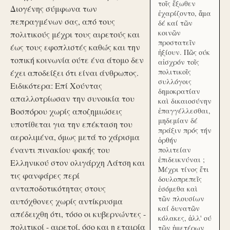
τοῖς ἔξωθεν
Διογένης σύμφωνα των
ἐχαρίζοντο, ἅμα
πεπραγμένων σας, από τους
δέ καί τῶν
κοινῶν
πολιτικούς μέχρι τους αιρετούς και
προστατεῖν
έως τους εφοπλιστές καθώς και την
ἠξίουν. Πῶς ούκ
τοπική κοινωνία ούτε ένα άτομο δεν
αἰσχρόν τοῖς
πολιτικοῖς
έχει αποδείξει ότι είναι άνθρωπος.
συλλόγοις
Ειδικότερα: Επί Χούντας
δημοκρατίαν
απαλλοτρίωσαν την συνοικία του
καὶ δικαιοσύνην
Βοσπόρου χωρίς αποζημιώσεις
ἐπαγγέλλεσθαι,
μηδεμίαν δέ
υποτίθεται για την επέκταση του
πράξιν πρός τήν
αερολιμένα, όμως μετά το χάρισμα
ὀρθήν
έναντι πινακίου φακής του
πολιτείαν
ἐπιδεικνύναι ;
Ελληνικού στον ολιγάρχη Λάτση και
Μέχρι τίνος ἔτι
τις φανφάρες περί
δουλοπρεπεῖς
ανταποδοτικότητας στους
ἐσόμεθα καὶ
τῶν πλουσίων
αυτόχθονες χωρίς αντίκρυσμα
καί δυνατῶν
απέδειχθη ότι, τόσο οι κυβερνώντες -
κόλακες, ἀλλ' ού
πολιτικοί - αιρετοί, όσο και η εταιρία
τῶν ἡμετέρων