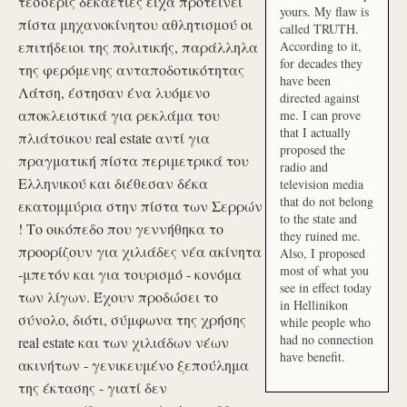
τέσσερις δεκαετίες είχα προτείνει
yours. My flaw is
πίστα μηχανοκίνητου αθλητισμού οι
called TRUTH.
επιτήδειοι της πολιτικής, παράλληλα
According to it,
for decades they
της φερόμενης ανταποδοτικότητας
have been
Λάτση, έστησαν ένα λυόμενο
directed against
αποκλειστικά για ρεκλάμα του
me. I can prove
that I actually
πλιάτσικου real estate αντί για
proposed the
πραγματική πίστα περιμετρικά του
radio and
Ελληνικού και διέθεσαν δέκα
television media
that do not belong
εκατομμύρια στην πίστα των Σερρών
to the state and
! Το οικόπεδο που γεννήθηκα το
they ruined me.
προορίζουν για χιλιάδες νέα ακίνητα
Also, I proposed
most of what you
-μπετόν και για τουρισμό - κονόμα
see in effect today
των λίγων. Έχουν προδώσει το
in Hellinikon
σύνολο, διότι, σύμφωνα της χρήσης
while people who
had no connection
real estate και των χιλιάδων νέων
have benefit.
ακινήτων - γενικευμένο ξεπούλημα
της έκτασης - γιατί δεν