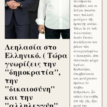
πεντήκοντα
ἀκριβῶς), και οι
ὀλίγοι ποιούσι
τους πολλούς
μετύχειν τῆς
ἁρπαγῆς αὐτῶν.
Ἰδίως δε ἐν τοῖς
τελευταίοις
δυσίν ἔτεσιν
ἀνεδέξαντο τον
Λεηλασία στο
ῥόλον τῶν
συνεργαζομένω
Ελληνικό. ( Τώρα
ν διοικητῶν, ἀπο
γνωρίζεις την
πολιτικῶν μέχρι
ἱερέων.
''δημοκρατία'',
Καθιστῶσι,
ἐπεμβαίνουσι
την
και μετέχουσιν
ἀμέσως ἐν
''δικαιοσύνη''
πλήθει
ἀνθρώπων, ὧν
και την
οὐδείς ἐγεννήθη
ἐπί τῆς γῆς, ἥτις
''αλληλεγγύη''
μετά την