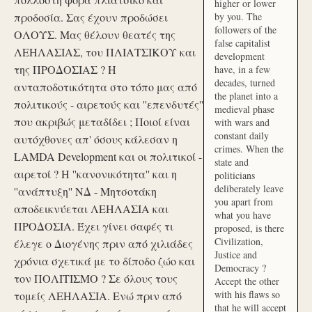
higher or lower
προδοσία. Σας έχουν προδώσει
by you. The
followers of the
ΟΛΟΥΣ. Μας θέλουν θεατές της
false capitalist
ΛΕΗΛΑΣΙΑΣ, του ΠΛΙΑΤΣΙΚΟΥ και
development
της ΠΡΟΔΟΣΙΑΣ ? Η
have, in a few
decades, turned
ανταποδοτικότητα στο τόπο μας από
the planet into a
πολιτικούς - αιρετούς και ''επενδυτές''
medieval phase
που ακριβώς μεταδίδει ; Ποιοί είναι
with wars and
constant daily
αυτόχθονες απ' όσους κάλεσαν η
crimes. When the
LAMDA Development και οι πολιτικοί -
state and
αιρετοί ? Η ''κανονικότητα'' και η
politicians
deliberately leave
''ανάπτυξη'' ΝΔ - Μητσοτάκη
you apart from
αποδεικνύεται ΛΕΗΛΑΣΙΑ και
what you have
ΠΡΟΔΟΣΙΑ. Έχει γίνει σαφές τι
proposed, is there
Civilization,
έλεγε ο Διογένης πριν από χιλιάδες
Justice and
χρόνια σχετικά με το δίποδο ζώο και
Democracy ?
τον ΠΟΛΙΤΙΣΜΟ ? Σε όλους τους
Accept the other
with his flaws so
τομείς ΛΕΗΛΑΣΙΑ. Ενώ πριν από
that he will accept