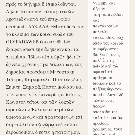
γνώμην καὶ
πρός το διήγημα ὃ ἐπικαλοῦνται.
ψῆφον
Δῆλον ὅτι το πᾶν τῶν κρατικῶν
τετρακισχιλίων
λῃστειῶν κατὰ τοῦ ἐπιχωρίου
καὶ
πεντακοσίων
σταθμοῦ ΓΛΥΦΑΔΑ FM καὶ ὕστερον
πολιτῶν
το κλεῖσμα τῶν κοινωνικῶν τοῦ
κατέλυσαν, οὐχ
GLYFADAWEB ἐσκοπεύθη ἵνα
ὑπέρ τοῦ κοινοῦ
ἐξαφανίσωσι την ἀλήθειαν και τα
συμφέροντος
βουλευόμενοι,
τεκμήρια. Ἰδίως· εἴ τις ὑμῶν ᾔδει ἐν
ἀλλ᾽ ἐπί τῇ
ἀγνοία χρόνου, προ δεκαετιῶν, τας
ἀδικίᾳ καὶ τῷ
δημοσίας προτάσεις Μητσοτάκη,
ἀφανεῖ τά
πράγματα
Τσίπρα, Καραμανλῆ, Παπανδρέου,
διοικεῖν καί τό
Σημίτη, Σαμαρᾶ, Παπανικολάου και
πλῆθος ἄκριτον
τῶν λοιπῶν ἐν ἐπιχωρίῳ, ὡσαύτως
ποιεῖν. Αὐτοί δέ
τῶν κοινῶν
Κωνσταντάτου και τῶν λοιπῶν
πόρων
αἱρετῶν ἐν Ἑλληνικῷ περί τῶν
ἀπολαύοντες
ὑφισταμένων καὶ πραττομένων ἐπί
καί τῷ δημοσίω
προσόδω
ἔτη πολλά ἐν τῷ χῶρῳ τοῦ πάλαι
χρώμενοι, τούς
ἀεροδρομίου, ὅ ἐστιν η πατρίς μου,
οἰκείους καὶ