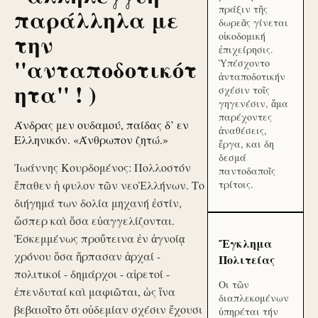
πράξιν τῆς
παράλληλα με
δωρεᾶς γίνεται
την
οἰκοδομική
ἐπιχείρησις.
''ανταποδοτικότ
Ὑπέσχοντο
ἀνταποδοτικήν
ητα'' ! )
σχέσιν τοῖς
γηγενέσιν, ἅμα
παρέχοντες
Άνδρας μεν ουδαμού, παίδας δ’ εν
ἀναθέσεις,
Ελληνικόν. «Άνθρωπον ζητώ.»
ἔργα, και δη
δεσμά
Ἰωάννης Κουρδομένος: Πολλοστόν
παντοδαποῖς
ἔπαθεν ἡ φυλον τῶν νεοἙλλήνων. Το
τρίτοις.
διήγημά των δολία μηχανή ἐστίν,
ὥσπερ καὶ ὅσα εὐαγγελίζονται.
Ἐσκεμμένως προὔτεινα ἐν ἀγνοίᾳ
Ἔγκλημα
χρόνου ὅσα ἥρπασαν ἀρχαί -
Πολιτείας
πολιτικοί - δημάρχοι - αἱρετοί -
Οι τῶν
ἐπενδυταί καὶ μαφιῶται, ὡς ἵνα
διαπλεκομένων
βεβαιοῖτο ὅτι οὐδεμίαν σχέσιν ἔχουσι
ὑπηρέται τήν