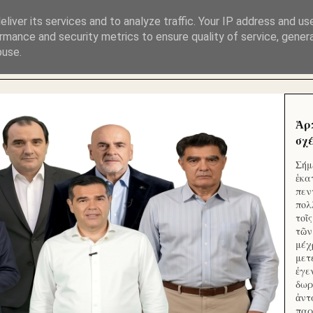
ΜΟΥ ΕΚΛΕΙΣΑΝ ΤΑ ΣΟΣΙΑΛ ΚΑΙ ΦΙΜΩΣΑΝ ΤΟ SITE. ΟΙ 
liver its services and to analyze traffic. Your IP address and us
rmance and security metrics to ensure quality of service, gene
buse.
 ΑΠΟ ΤΟ ΜΙΚΡΟΝ ΑΠΑΓΟΥΣΙ
Ἁρ
σχέ
Σήμ
ἑκα
πεν
πολ
τοῖ
τῶν
μέχ
μετ
ἐγε
δωρ
ἀντ
παρ