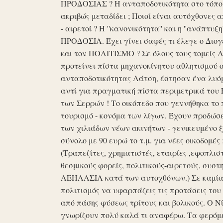
ΠΡΟΔΟΣΙΑΣ ? Η ανταποδοτικότητα στο τόπο μα
ακριβώς μεταδίδει ; Ποιοί είναι αυτόχθονες 
- αιρετοί ? Η ''κανονικότητα'' και η ''ανάπ
ΠΡΟΔΟΣΙΑ. Έχει γίνει σαφές τι έλεγε ο Διογέ
και τον ΠΟΛΙΤΙΣΜΟ ? Σε όλους τους τομείς 
προτείνει πίστα μηχανοκίνητου αθλητισμού ο
ανταποδοτικότητας Λάτση, έστησαν ένα λυόμε
αντί για πραγματική πίστα περιμετρικά του 
των Σερρών ! Το οικόπεδο που γεννήθηκα το 
τουρισμό - κονόμα των λίγων. Έχουν προδώσει 
των χιλιάδων νέων ακινήτων - γενικευμένο ξ
σύνολο με 90 ευρώ το τ.μ. για νέες οικοδομ
(Τραπεζίτες, χρηματιστές, εταιρίες ,εφοπλισ
θεσμικούς φορείς, πολιτικούς-αιρετούς, συστη
ΛΕΗΛΑΣΙΑ κατά των αυτοχθόνων.) Σε καμία 
πολιτισμός να υφαρπάζεις τις προτάσεις τ
από πάσης φύσεως τρίτους και βολικούς. Ο Ν
γνωρίζουν πολύ καλά τι αναφέρω. Τα φερόμε