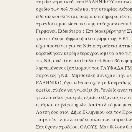
παράκεντρα εκτός του ΕΛΛΗΝΙΚΟΥ και των ό
σχέδιο των πολιτικών και της εταιρίας Λάτ
όσα ακολουθούνται, ακόμα και σήμερα, είναι σ
προτάσεις μου ώστε να συμμετέσχουν στην λε
Γερμανοί. Ειδικότερα：Επί διακυβέρνησης ΣΥΡ
για αυτόνομη ψηφιακή πλατφόρμα της Ε.Ρ.Τ ,
είχα προτείνει για τα Νότια προάστια Αττικ
καρπώθηκαν κέρδη ετεροχρονισμένα από τις 
της ΝΔ, ενώ στον αντίποδα επί διακυβέρνη
ληστεμένους εξοπλισμούς του ΓΛΥΦΑΔΑ FM στ
παρόντος η ΝΔ - Μητσοτάκη συνεχίζει την λ
ΕΛΛΗΝΙΚΟ, έχει κάποια σχέση ο Κουρτάκης η
οφείλει πλέον να γνωρίζει ότι ''ουδείς αναντ
γινόντουσαν για εμάς εξασφαλίζοντας ανταπ
εμάς και σε βάρος ημών. Από το δικό μου μετ
Λάτση όσο στον Δήμο Ελληνικού και τον Προκ
- αιρετών - διαπλεκομένων και των τσιρακίω
Σας έχουν προδώσει ΟΛΟΥΣ. Μας θέλουν θε