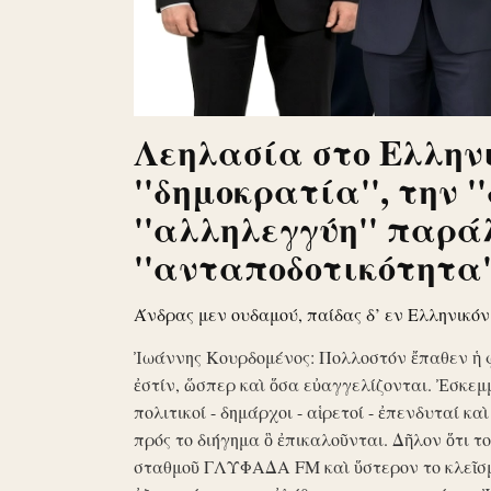
Λεηλασία στο Ελληνι
''δημοκρατία'', την '
''αλληλεγγύη'' παρά
''ανταποδοτικότητα''
Άνδρας μεν ουδαμού, παίδας δ’ εν Ελληνικό
Ἰωάννης Κουρδομένος: Πολλοστόν ἔπαθεν ἡ 
ἐστίν, ὥσπερ καὶ ὅσα εὐαγγελίζονται. Ἐσκεμ
πολιτικοί - δημάρχοι - αἱρετοί - ἐπενδυταί κα
πρός το διήγημα ὃ ἐπικαλοῦνται. Δῆλον ὅτι 
σταθμοῦ ΓΛΥΦΑΔΑ FM καὶ ὕστερον το κλεῖσ