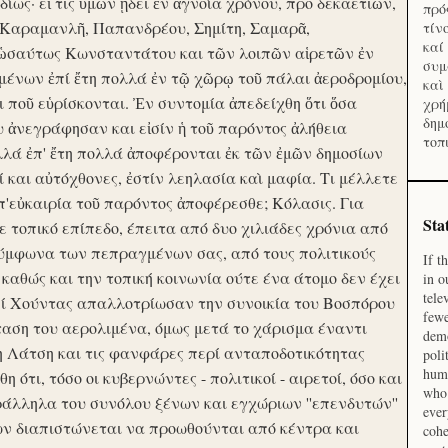
ίως· εἴ τις ὑμῶν ᾔδει ἐν ἀγνοία χρόνου, προ δεκαετιῶν,
πρό
 Καραμανλῆ, Παπανδρέου, Σημίτη, Σαμαρᾶ,
τίν
καί
 ὡσαύτως Κωνσταντάτου και τῶν λοιπῶν αἱρετῶν ἐν
συμ
ένων ἐπί ἔτη πολλά ἐν τῷ χῶρῳ τοῦ πάλαι ἀεροδρομίου,
καὶ
οι ποῦ εὑρίσκονται. Ἐν συντομία ἀπεδείχθη ὅτι ὅσα
χρή
δημ
υ ἀνεγράφησαν και εἰσίν ἡ τοῦ παρόντος ἀλήθεια
τοπ
λλά ἐπ' ἔτη πολλά ἀποφέρονται ἐκ τῶν ἐμῶν δημοσίων
και αὐτόχθονες, ἐστίν λεηλασία καὶ μαφία. Τι μέλλετε
π'εὐκαιρία τοῦ παρόντος ἀποφέρεσθε; Κόλασις. Για
Sta
ε τοπικό επίπεδο, έπειτα από δυο χιλιάδες χρόνια από
σύμφωνα των πεπραγμένων σας, από τους πολιτικούς
If t
 καθώς και την τοπική κοινωνία ούτε ένα άτομο δεν έχει
in o
tele
Επί Χούντας απαλλοτρίωσαν την συνοικία του Βοσπόρου
fewe
ταση του αερολιμένα, όμως μετά το χάρισμα έναντι
demo
η Λάτση και τις φανφάρες περί ανταποδοτικότητας
poli
huma
ότι, τόσο οι κυβερνώντες - πολιτικοί - αιρετοί, όσο και
who 
ράλληλα του συνόλου ξένων και εγχώριων ''επενδυτών''
ever
ν διαπιστώνεται να προωθούνται από κέντρα και
cohe