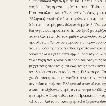
ἐξαφανίσωσι την ἀλήθειαν και τα τεκμήρια. Ἰδ
τας δημοσίας προτάσεις Μητσοτάκη, Τσίπρα,
Παπανικολάου και τῶν λοιπῶν ἐν ἐπιχωρίῳ,
Ἑλληνικῷ περί τῶν ὑφισταμένων καὶ πραττομ
ὅ ἐστιν η πατρίς μου, δέομαι θερμῶς δεῖξαι μ
διήγαγον και προὔτεινα ἐκ τοῦ ἐμοῦ μετερίζο
παντελῶς ἐναντία τοῖς μηδέν ἀναλώσασιν, ἀ
προτάσεων. Ὅπου οὐ χωροῦσιν οι πρωτουργοί 
παθεῖν, ὅσοι ἥρπατε πλῆθος προτάσεων και ἐ
όσους/ες δεν έχετε αντιληφθεί όσα ισχύουν σ
την εποχή που ζούσε ο Φιλόσοφος Διογένης 
μέχρι τους αιρετούς και έως τους εφοπλιστές
αποδείξει ότι είναι άνθρωπος. Ειδικότερα: 
χωρίς αποζημιώσεις υποτίθεται για την επέκ
πινακίου φακής του Ελληνικού στον ολιγάρχ
στους αυτόχθονες χωρίς αντίκρυσμα απέδειχθη 
η εταιρία Λάτση καθώς και ο Προκοπίου - πα
κάνουν πλιάτσικο. Καθημερινά σύμφωνα όσω