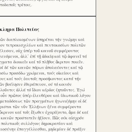
τοδαποῖς τρίτοις.
κλημα Πολιτείας
τῶν διαπλεκομένων ὑπηρέται τήν γνώμην καὶ
ον τετρακισχιλίων καὶ πεντακοσίων πολιτῶν
έλυσαν, οὐχ ὑπέρ τοῦ κοινοῦ συμφέροντος
λευόμενοι, ἀλλ᾽ ἐπί τῇ ἀδικίᾳ καὶ τῷ ἀφανεῖ τά
γματα διοικεῖν καί τό πλῆθος ἄκριτον ποιεῖν.
οί δέ τῶν κοινῶν πόρων ἀπολαύοντες καί τῷ
οσίω προσόδω χρώμενοι, τούς οἰκείους καὶ
ους καί τούς ἑαυτοῖς προσήκοντας κατά τήν
ῶν βούλησιν ἐθεράπευον, ού τό κοινόν
λοῦντες ἀλλά τό ἴδιον κέρδος ζητοῦντες. Ἐγώ
 οὖν πρῶτος ὑπέρ ἐλευθέρου καὶ ίδιωτικοῦ λόγου
 μεταδόσεως τῶν πραγμάτων ἠγωνιζόμην οἱ δέ
ριστοι τῶν νῦν Ἑλλήνων ξένα συμφέροντα
ὔκρινον καί τοῖς ἔξωθεν ἐχαρίζοντο, ἅμα δέ καί
 κοινῶν προστατεῖν ἠξίουν. Πῶς ούκ αἰσχρόν
ς πολιτικοῖς συλλόγοις δημοκρατίαν καὶ
αιοσύνην ἐπαγγέλλεσθαι, μηδεμίαν δέ πράξιν