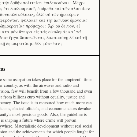
ς τήν ὀρθήν πολιτείαν ἐπιδεικνύναι ; Μέχρι
ος ἔτι δουλοπρεπεῖς ἐσόμεθα καὶ τῶν πλουσίων
 δυνατῶν κόλακες, ἀλλ' ού τῶν ἡμετέρων
φερόντων φύλακες καί τῆς ἀληθοῦς ὁμονοίας
 δημοκρατίας πρόμαχοι ; Ἆρ' οὐ δεινόν, εί
ματα μέν ἄπειρα είς τάς οἰκοδομάς καί τά
όσια ἔργα δαπανῶνται, δικαιοσύνῃ δέ καί τῇ
ικῇ δημοκρατία μηδέν μέτεστιν ;
tus
he same usurpation takes place for the umpteenth time
ur country, as with the airwaves and radio and
vision, few will benefit from a few thousand and even
r from billions euro without equality, justice and
cracy. The issue is to measured how much more can
ticians, elected officials, and economic actors devalue
nity's most precious goods. Also, the guideline is
is shaping a future where crime will prevail
ywhere. Materialistic development without real social
sion and the achievements for which people fought for