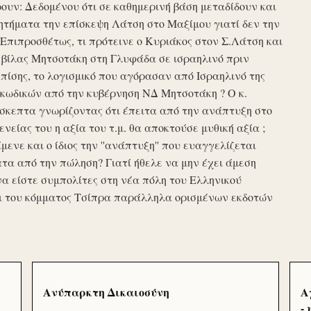
υν: Δεδομένου ότι σε καθημερινή βάση μεταδίδουν και
τήματα την επίσκεψη Λάτση στο Μαξίμου γιατί δεν την
πιπροσθέτως, τι πρότεινε ο Κυριάκος στον Σ.Λάτση και
ης βίλας Μητσοτάκη στη Γλυφάδα σε ισραηλινό πριν
ίσης, το λογισμικό που αγόρασαν από Ισραηλινό της
κωδικών από την κυβέρνηση ΝΔ Μητσοτάκη ? Ο κ.
σκεπτα γνωρίζοντας ότι έπειτα από την ανάπτυξη στο
ενείας του η αξία του τ.μ. θα αποκτούσε μυθική αξία ;
μενε και ο ίδιος την ''ανάπτυξη'' που ευαγγελίζεται
τα από την πώληση? Γιατί ήθελε να μην έχει άμεση
να είστε συμπολίτες στη νέα πόλη του Ελληνικού
ι του κόμματος Τσίπρα παράλληλα ορισμένων εκδοτών
Ανύπαρκτη Δικαιοσύνη
Α
-