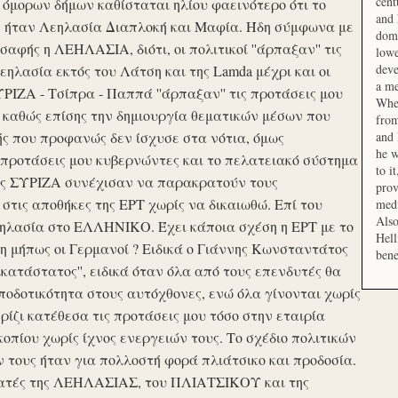
cent
μορων δήμων καθίσταται ηλίου φαεινότερο ότι το
and 
ση ήταν Λεηλασία Διαπλοκή και Μαφία. Ήδη σύμφωνα με
domi
αφής η ΛΕΗΛΑΣΙΑ, διότι, οι πολιτικοί ''άρπαξαν'' τις
lowe
deve
ηλασία εκτός του Λάτση και της Lamda μέχρι και οι
a me
ΙΖΑ - Τσίπρα - Παππά ''άρπαξαν'' τις προτάσεις μου
When
 καθώς επίσης την δημιουργία θεματικών μέσων που
from
ής που προφανώς δεν ίσχυσε στα νότια, όμως
and 
he w
προτάσεις μου κυβερνώντες και το πελατειακό σύστημα
to i
σης ΣΥΡΙΖΑ συνέχισαν να παρακρατούν τους
prov
ις αποθήκες της ΕΡΤ χωρίς να δικαιωθώ. Επί του
medi
Also
εηλασία στο ΕΛΛΗΝΙΚΟ. Έχει κάποια σχέση η ΕΡΤ με το
Hell
 μήπως οι Γερμανοί ? Ειδικά ο Γιάννης Κωνσταντάτος
bene
ικατάστατος'', ειδικά όταν όλα από τους επενδυτές θα
οδοτικότητα στους αυτόχθονες, ενώ όλα γίνονται χωρίς
ερίζι κατέθεσα τις προτάσεις μου τόσο στην εταιρία
οπίου χωρίς ίχνος ενεργειών τους. Το σχέδιο πολιτικών
ν τους ήταν για πολλοστή φορά πλιάτσικο και προδοσία.
ατές της ΛΕΗΛΑΣΙΑΣ, του ΠΛΙΑΤΣΙΚΟΥ και της