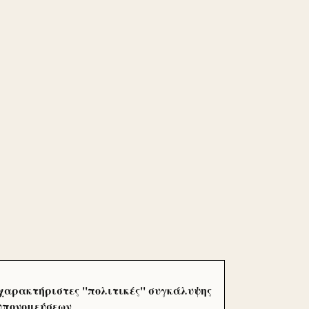
χαρακτήριστες ''πολιτικές'' συγκάλυψης
 υπονομεύσεων