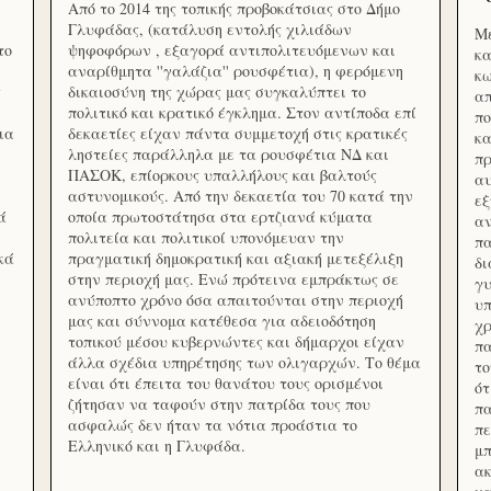
Από το 2014 της τοπικής προβοκάτσιας στο Δήμο
Γλυφάδας, (κατάλυση εντολής χιλιάδων
Με
το
ψηφοφόρων , εξαγορά αντιπολιτευόμενων και
κα
αναρίθμητα ''γαλάζια'' ρουσφέτια), η φερόμενη
κω
ς
δικαιοσύνη της χώρας μας συγκαλύπτει το
απ
πολιτικό και κρατικό έγκλημα. Στον αντίποδα επί
πο
ια
δεκαετίες είχαν πάντα συμμετοχή στις κρατικές
κα
ληστείες παράλληλα με τα ρουσφέτια ΝΔ και
πρ
ΠΑΣΟΚ, επίορκους υπαλλήλους και βαλτούς
αυ
αστυνομικούς. Από την δεκαετία του 70 κατά την
εξ
ά
οποία πρωτοστάτησα στα ερτζιανά κύματα
αν
πολιτεία και πολιτικοί υπονόμευαν την
πα
κά
πραγματική δημοκρατική και αξιακή μετεξέλιξη
δ
στην περιοχή μας. Ενώ πρότεινα εμπράκτως σε
γυ
ανύποπτο χρόνο όσα απαιτούνται στην περιοχή
υπ
μας και σύννομα κατέθεσα για αδειοδότηση
χρ
τοπικού μέσου κυβερνώντες και δήμαρχοι είχαν
πα
άλλα σχέδια υπηρέτησης των ολιγαρχών. Το θέμα
το
είναι ότι έπειτα του θανάτου τους ορισμένοι
ότ
ζήτησαν να ταφούν στην πατρίδα τους που
πα
ασφαλώς δεν ήταν τα νότια προάστια το
πε
Ελληνικό και η Γλυφάδα.
μπ
ακ