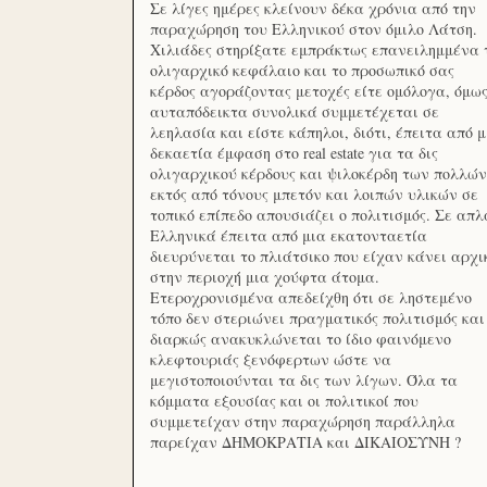
Σε λίγες ημέρες κλείνουν δέκα χρόνια από την
παραχώρηση του Ελληνικού στον όμιλο Λάτση.
Χιλιάδες στηρίξατε εμπράκτως επανειλημμένα 
ολιγαρχικό κεφάλαιο και το προσωπικό σας
κέρδος αγοράζοντας μετοχές είτε ομόλογα, όμω
αυταπόδεικτα συνολικά συμμετέχεται σε
λεηλασία και είστε κάπηλοι, διότι, έπειτα από μ
δεκαετία έμφαση στο real estate για τα δις
ολιγαρχικού κέρδους και ψιλοκέρδη των πολλών
εκτός από τόνους μπετόν και λοιπών υλικών σε
τοπικό επίπεδο απουσιάζει ο πολιτισμός. Σε απλ
Ελληνικά έπειτα από μια εκατονταετία
διευρύνεται το πλιάτσικο που είχαν κάνει αρχι
στην περιοχή μια χούφτα άτομα.
Ετεροχρονισμένα απεδείχθη ότι σε ληστεμένο
τόπο δεν στεριώνει πραγματικός πολιτισμός και
διαρκώς ανακυκλώνεται το ίδιο φαινόμενο
κλεφτουριάς ξενόφερτων ώστε να
μεγιστοποιούνται τα δις των λίγων. Όλα τα
κόμματα εξουσίας και οι πολιτικοί που
συμμετείχαν στην παραχώρηση παράλληλα
παρείχαν ΔΗΜΟΚΡΑΤΙΑ και ΔΙΚΑΙΟΣΥΝΗ ?