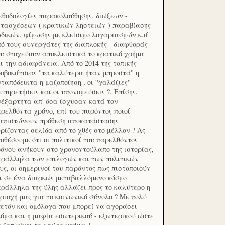
θοδολογίες παρακολούθησης, διώξεων -
τασχέσεων ( κρατικών ληστειών ) παραβίασης
δικών, φίμωσης με κλείσιμο λογαριασμών κ.ά
ό τους συνεργάτες της διαπλοκής - διαφθοράς
υ στοχεύουν αποκλειστικά το κρατικό χρήμα
ι την αδιαφάνεια. Από το 2014 της τοπικής
οβοκάτσιας ''τα καλύτερα ήταν μπροστά'' η
ταπόδεικτα η μαζοποίηση , οι ''γαλάζιες''
υπηρετήσεις και οι υπονομεύσεις ?. Επίσης,
έξαρτητα απ' όσα ίσχυσαν κατά τον
ρελθόντα χρόνο, επί του παρόντος ποιοί
ιαπιστώνουν πρόθεση αποκατάστασης
ρίζοντας σελίδα από το χθές στο μέλλον ? Ας
οθέσουμε ότι οι πολιτικοί του παρελθόντος
όνου ανήκουν στο χρονοντούλαπο της ιστορίας,
ράλληλα των επιλογών και των πολιτικών
υς, οι σημερινοί του παρόντος πως πιστοποιούν
ι σε ένα διαρκώς μεταβαλλόμενο κόσμο
ράλληλα της ύλης αλλάζει προς το καλύτερο η
ριοχή μας για το κοινωνικό σύνολο ? Με πολύ
ετόν και ομόλογα που μπορεί να αγοράσει
όμα και η μαφία εσωτερικού - εξωτερικού ώστε