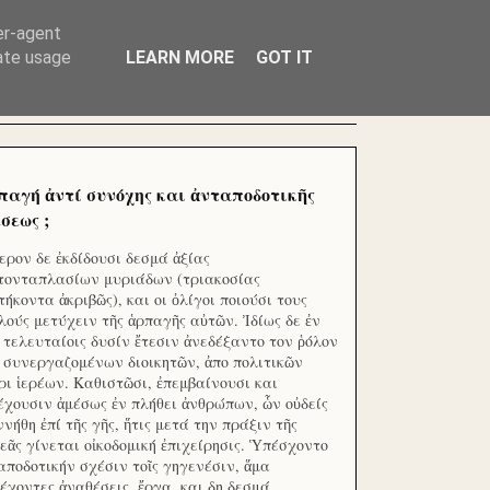
ΧΙΛΙΑΔΕΣ ΜΙΚΡΟΕΠΕΝΔΥΤΕΣ ΕΠΕΝΔΥΣΑΤΕ ΓΙΑ
er-agent
rate usage
LEARN MORE
GOT IT
παγή ἀντί συνόχης και ἀνταποδοτικῆς
σεως ;
ερον δε ἐκδίδουσι δεσμά ἀξίας
τονταπλασίων μυριάδων (τριακοσίας
τήκοντα ἀκριβῶς), και οι ὀλίγοι ποιούσι τους
λούς μετύχειν τῆς ἁρπαγῆς αὐτῶν. Ἰδίως δε ἐν
ς τελευταίοις δυσίν ἔτεσιν ἀνεδέξαντο τον ῥόλον
 συνεργαζομένων διοικητῶν, ἀπο πολιτικῶν
ρι ἱερέων. Καθιστῶσι, ἐπεμβαίνουσι και
έχουσιν ἀμέσως ἐν πλήθει ἀνθρώπων, ὧν οὐδείς
ννήθη ἐπί τῆς γῆς, ἥτις μετά την πράξιν τῆς
εᾶς γίνεται οἰκοδομική ἐπιχείρησις. Ὑπέσχοντο
αποδοτικήν σχέσιν τοῖς γηγενέσιν, ἅμα
έχοντες ἀναθέσεις, ἔργα, και δη δεσμά