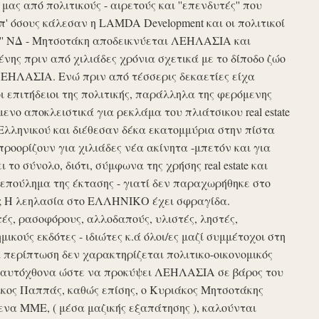
ς από πολιτικούς - αιρετούς και ''επενδυτές'' που
απ' όσους κάλεσαν η LAMDA Development και οι πολιτικοί
τυξη'' ΝΔ - Μητσοτάκη αποδεικνύεται ΛΕΗΛΑΣΙΑ και
νης πριν από χιλιάδες χρόνια σχετικά με το δίποδο ζώο
ΛΕΗΛΑΣΙΑ. Ενώ πριν από τέσσερις δεκαετίες είχα
ι επιτήδειοι της πολιτικής, παράλληλα της φερόμενης
νο αποκλειστικά για ρεκλάμα του πλιάτσικου real estate
Ελληνικού και διέθεσαν δέκα εκατομμύρια στην πίστα
προορίζουν για χιλιάδες νέα ακίνητα -μπετόν και για
το σύνολο, διότι, σύμφωνα της χρήσης real estate και
επούλημα της έκτασης - γιατί δεν παραχωρήθηκε στο
ές ; Η λεηλασία στο ΕΛΛΗΝΙΚΟ έχει σφραγίδα.
τές, ρασοφόρους, αλλοδαπούς, υλιστές, ληστές,
μικούς εκδότες - ιδιώτες κ.ά όλοι/ες μαζί συμμέτοχοι στη
περίπτωση δεν χαρακτηρίζεται πολιτικο-οικονομικός
ου αυτόχθονα ώστε να προκύψει ΛΕΗΛΑΣΙΑ σε βάρος του
ίκος Παππάς, καθώς επίσης, ο Κυριάκος Μητσοτάκης
να ΜΜΕ, ( μέσα μαζικής εξαπάτησης ), καλούνται