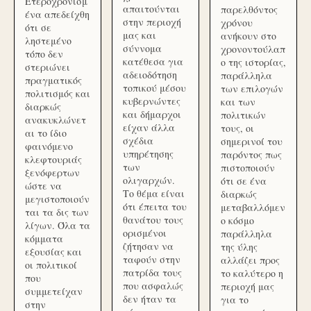
Ετεροχρονισμ
απαιτούνται
παρελθόντος
ένα απεδείχθη
στην περιοχή
χρόνου
ότι σε
μας και
ανήκουν στο
ληστεμένο
σύννομα
χρονοντούλαπ
τόπο δεν
κατέθεσα για
ο της ιστορίας,
στεριώνει
αδειοδότηση
παράλληλα
πραγματικός
τοπικού μέσου
των επιλογών
πολιτισμός και
κυβερνώντες
και των
διαρκώς
και δήμαρχοι
πολιτικών
ανακυκλώνετ
είχαν άλλα
τους, οι
αι το ίδιο
σχέδια
σημερινοί του
φαινόμενο
υπηρέτησης
παρόντος πως
κλεφτουριάς
των
πιστοποιούν
ξενόφερτων
ολιγαρχών.
ότι σε ένα
ώστε να
Το θέμα είναι
διαρκώς
μεγιστοποιούν
ότι έπειτα του
μεταβαλλόμεν
ται τα δις των
θανάτου τους
ο κόσμο
λίγων. Όλα τα
ορισμένοι
παράλληλα
κόμματα
ζήτησαν να
της ύλης
εξουσίας και
ταφούν στην
αλλάζει προς
οι πολιτικοί
πατρίδα τους
το καλύτερο η
που
που ασφαλώς
περιοχή μας
συμμετείχαν
δεν ήταν τα
για το
στην