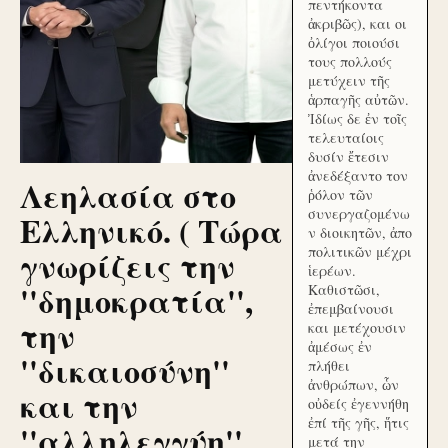
πεντήκοντα
ἀκριβῶς), και οι
ὀλίγοι ποιούσι
τους πολλούς
μετύχειν τῆς
ἁρπαγῆς αὐτῶν.
Ἰδίως δε ἐν τοῖς
τελευταίοις
δυσίν ἔτεσιν
ἀνεδέξαντο τον
Λεηλασία στο
ῥόλον τῶν
συνεργαζομένω
Ελληνικό. ( Τώρα
ν διοικητῶν, ἀπο
γνωρίζεις την
πολιτικῶν μέχρι
ἱερέων.
''δημοκρατία'',
Καθιστῶσι,
ἐπεμβαίνουσι
την
και μετέχουσιν
ἀμέσως ἐν
''δικαιοσύνη''
πλήθει
ἀνθρώπων, ὧν
και την
οὐδείς ἐγεννήθη
ἐπί τῆς γῆς, ἥτις
''αλληλεγγύη''
μετά την