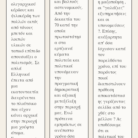
και βαλτούς
η μαζοποίηση ,
ολιγαρχικού
αστυνομικούς.
οι ''γαλάζιες''
κέρδους και
Από την
εξυπηρετήσεις
ψιλοκέρδη των
δεκαετία του
και οι
πολλών εκτός
70 κατά την
υπονομεύσεις
από τόνους
οποία
?. Επίσης,
μπετόν και
πρωτοστάτησ
ανέξαρτητα
λοιπών
α στα
απ' όσα
υλικών σε
ερτζιανά
ίσχυσαν κατά
τοπικό επίπεδο
κύματα
τον
απουσιάζει ο
πολιτεία και
παρελθόντα
πολιτισμός. Σε
πολιτικοί
χρόνο, επί του
απλά
υπονόμευαν
παρόντος
Ελληνικά
την
ποιοί
έπειτα από
πραγματική
διαπιστώνουν
μια
δημοκρατική
πρόθεση
εκατονταετία
και αξιακή
αποκατάστασ
διευρύνεται
μετεξέλιξη
ης γυρίζοντας
το πλιάτσικο
στην περιοχή
σελίδα από το
που είχαν
μας. Ενώ
χθές στο
κάνει αρχικά
πρότεινα
μέλλον ? Ας
στην περιοχή
εμπράκτως σε
υποθέσουμε
μια χούφτα
ανύποπτο
ότι οι
άτομα.
χρόνο όσα
πολιτικοί του