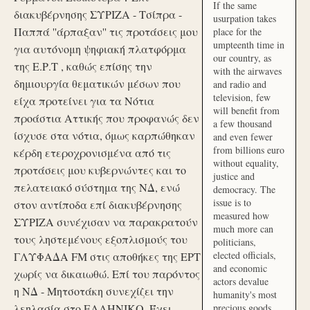
If the same
διακυβέρνησης ΣΥΡΙΖΑ - Τσίπρα -
usurpation takes
Παππά ''άρπαξαν'' τις προτάσεις μου
place for the
umpteenth time in
για αυτόνομη ψηφιακή πλατφόρμα
our country, as
της Ε.Ρ.Τ , καθώς επίσης την
with the airwaves
δημιουργία θεματικών μέσων που
and radio and
television, few
είχα προτείνει για τα Νότια
will benefit from
προάστια Αττικής που προφανώς δεν
a few thousand
ίσχυσε στα νότια, όμως καρπώθηκαν
and even fewer
from billions euro
κέρδη ετεροχρονισμένα από τις
without equality,
προτάσεις μου κυβερνώντες και το
justice and
πελατειακό σύστημα της ΝΔ, ενώ
democracy. The
issue is to
στον αντίποδα επί διακυβέρνησης
measured how
ΣΥΡΙΖΑ συνέχισαν να παρακρατούν
much more can
τους ληστεμένους εξοπλισμούς του
politicians,
elected officials,
ΓΛΥΦΑΔΑ FM στις αποθήκες της ΕΡΤ
and economic
χωρίς να δικαιωθώ. Επί του παρόντος
actors devalue
η ΝΔ - Μητσοτάκη συνεχίζει την
humanity's most
λεηλασία στο ΕΛΛΗΝΙΚΟ. Έχει
precious goods.