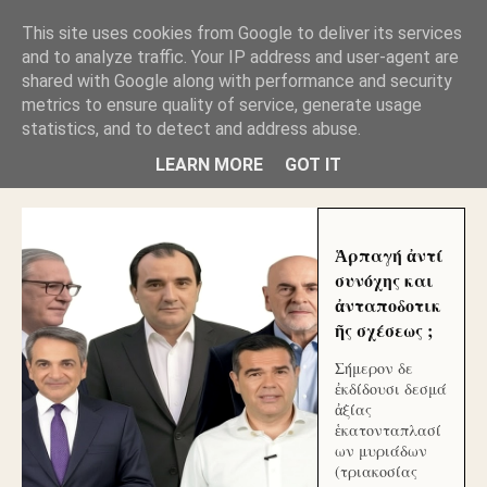
GLYFADAWEB: ΑΝΤΙ ΑΝΤΑΠΟΔΟΣΗΣ ΣΤΟΥΣ
This site uses cookies from Google to deliver its services
ΑΥΤΟΧΘΟΝΕΣ ΜΟΥ ΕΚΛΕΙΣΑΝ ΤΑ ΣΟΣΙΑΛ ΚΑΙ
and to analyze traffic. Your IP address and user-agent are
ΦΙΜΩΣΑΝ ΤΟ SITE. ΟΙ ΧΙΛΙΑΔΕΣ ΜΙΚΡΟΕΠΕΝΔΥΤΕΣ
ΕΠΕΝΔΥΣΑΤΕ ΓΙΑ ΛΕΗΛΑΣΙΑ ΚΑΙ ΕΓΚΛΗΜΑ ?
shared with Google along with performance and security
metrics to ensure quality of service, generate usage
statistics, and to detect and address abuse.
ΓΛΥΦΑΔΑ WEB |ΟΙ ΜΕΓΑΛΟΙ ΚΛΕΠΤΑΙ ΑΠΟ ΤΟ
ΜΙΚΡΟΝ ΑΠΑΓΟΥΣΙ
LEARN MORE
GOT IT
Ἁρπαγή ἀντί
συνόχης και
ἀνταποδοτικ
ῆς σχέσεως ;
Σήμερον δε
ἐκδίδουσι δεσμά
ἀξίας
ἑκατονταπλασί
ων μυριάδων
(τριακοσίας