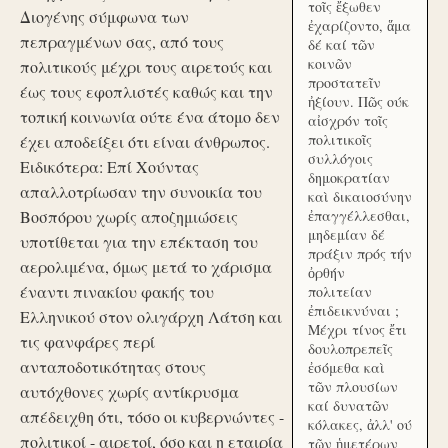
τοῖς ἔξωθεν
Διογένης σύμφωνα των
ἐχαρίζοντο, ἅμα
πεπραγμένων σας, από τους
δέ καί τῶν
κοινῶν
πολιτικούς μέχρι τους αιρετούς και
προστατεῖν
έως τους εφοπλιστές καθώς και την
ἠξίουν. Πῶς ούκ
τοπική κοινωνία ούτε ένα άτομο δεν
αἰσχρόν τοῖς
πολιτικοῖς
έχει αποδείξει ότι είναι άνθρωπος.
συλλόγοις
Ειδικότερα: Επί Χούντας
δημοκρατίαν
απαλλοτρίωσαν την συνοικία του
καὶ δικαιοσύνην
Βοσπόρου χωρίς αποζημιώσεις
ἐπαγγέλλεσθαι,
μηδεμίαν δέ
υποτίθεται για την επέκταση του
πράξιν πρός τήν
αερολιμένα, όμως μετά το χάρισμα
ὀρθήν
έναντι πινακίου φακής του
πολιτείαν
ἐπιδεικνύναι ;
Ελληνικού στον ολιγάρχη Λάτση και
Μέχρι τίνος ἔτι
τις φανφάρες περί
δουλοπρεπεῖς
ανταποδοτικότητας στους
ἐσόμεθα καὶ
τῶν πλουσίων
αυτόχθονες χωρίς αντίκρυσμα
καί δυνατῶν
απέδειχθη ότι, τόσο οι κυβερνώντες -
κόλακες, ἀλλ' ού
πολιτικοί - αιρετοί, όσο και η εταιρία
τῶν ἡμετέρων