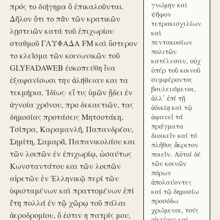
γνώμην καὶ
πρός το διήγημα ὃ ἐπικαλοῦνται.
ψῆφον
Δῆλον ὅτι το πᾶν τῶν κρατικῶν
τετρακισχιλίων
λῃστειῶν κατὰ τοῦ ἐπιχωρίου
καὶ
πεντακοσίων
σταθμοῦ ΓΛΥΦΑΔΑ FM καὶ ὕστερον
πολιτῶν
το κλεῖσμα τῶν κοινωνικῶν τοῦ
κατέλυσαν, οὐχ
GLYFADAWEB ἐσκοπεύθη ἵνα
ὑπέρ τοῦ κοινοῦ
ἐξαφανίσωσι την ἀλήθειαν και τα
συμφέροντος
βουλευόμενοι,
τεκμήρια. Ἰδίως· εἴ τις ὑμῶν ᾔδει ἐν
ἀλλ᾽ ἐπί τῇ
ἀγνοία χρόνου, προ δεκαετιῶν, τας
ἀδικίᾳ καὶ τῷ
δημοσίας προτάσεις Μητσοτάκη,
ἀφανεῖ τά
πράγματα
Τσίπρα, Καραμανλῆ, Παπανδρέου,
διοικεῖν καί τό
Σημίτη, Σαμαρᾶ, Παπανικολάου και
πλῆθος ἄκριτον
τῶν λοιπῶν ἐν ἐπιχωρίῳ, ὡσαύτως
ποιεῖν. Αὐτοί δέ
τῶν κοινῶν
Κωνσταντάτου και τῶν λοιπῶν
πόρων
αἱρετῶν ἐν Ἑλληνικῷ περί τῶν
ἀπολαύοντες
ὑφισταμένων καὶ πραττομένων ἐπί
καί τῷ δημοσίω
προσόδω
ἔτη πολλά ἐν τῷ χῶρῳ τοῦ πάλαι
χρώμενοι, τούς
ἀεροδρομίου, ὅ ἐστιν η πατρίς μου,
οἰκείους καὶ