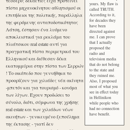
τέσσερις δεκαετίες είχα προτείνει
yours. My flaw is
πίστα μηχανοκίνητου αθλητισμού οι
called TRUTH.
επιτήδειοι της πολιτικής, παράλληλα
According to it,
for decades they
της φερόμενης ανταποδοτικότητας
have been
Λάτση, έστησαν ένα λυόμενο
directed against
αποκλειστικά για ρεκλάμα του
me. I can prove
that I actually
πλιάτσικου real estate αντί για
proposed the
πραγματική πίστα περιμετρικά του
radio and
Ελληνικού και διέθεσαν δέκα
television media
that do not belong
εκατομμύρια στην πίστα των Σερρών
to the state and
! Το οικόπεδο που γεννήθηκα το
they ruined me.
προορίζουν για χιλιάδες νέα ακίνητα
Also, I proposed
most of what you
-μπετόν και για τουρισμό - κονόμα
see in effect today
των λίγων. Έχουν προδώσει το
in Hellinikon
σύνολο, διότι, σύμφωνα της χρήσης
while people who
had no connection
real estate και των χιλιάδων νέων
have benefit.
ακινήτων - γενικευμένο ξεπούλημα
της έκτασης - γιατί δεν