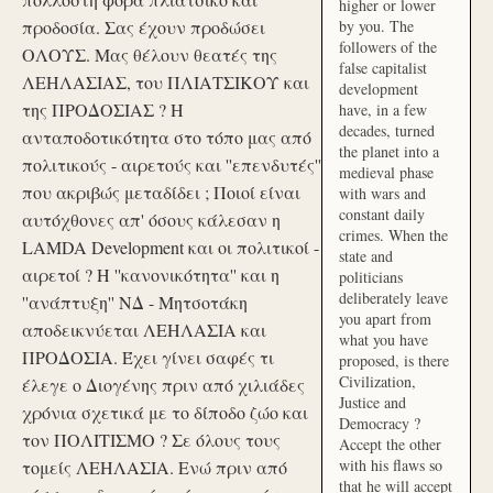
higher or lower
προδοσία. Σας έχουν προδώσει
by you. The
followers of the
ΟΛΟΥΣ. Μας θέλουν θεατές της
false capitalist
ΛΕΗΛΑΣΙΑΣ, του ΠΛΙΑΤΣΙΚΟΥ και
development
της ΠΡΟΔΟΣΙΑΣ ? Η
have, in a few
decades, turned
ανταποδοτικότητα στο τόπο μας από
the planet into a
πολιτικούς - αιρετούς και ''επενδυτές''
medieval phase
που ακριβώς μεταδίδει ; Ποιοί είναι
with wars and
constant daily
αυτόχθονες απ' όσους κάλεσαν η
crimes. When the
LAMDA Development και οι πολιτικοί -
state and
αιρετοί ? Η ''κανονικότητα'' και η
politicians
deliberately leave
''ανάπτυξη'' ΝΔ - Μητσοτάκη
you apart from
αποδεικνύεται ΛΕΗΛΑΣΙΑ και
what you have
ΠΡΟΔΟΣΙΑ. Έχει γίνει σαφές τι
proposed, is there
Civilization,
έλεγε ο Διογένης πριν από χιλιάδες
Justice and
χρόνια σχετικά με το δίποδο ζώο και
Democracy ?
τον ΠΟΛΙΤΙΣΜΟ ? Σε όλους τους
Accept the other
with his flaws so
τομείς ΛΕΗΛΑΣΙΑ. Ενώ πριν από
that he will accept