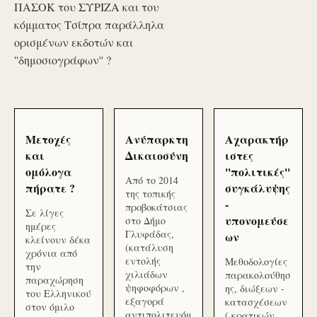
ΠΑΣΟΚ του ΣΥΡΙΖΑ και του
κόμματος Τσίπρα παράλληλα
ορισμένων εκδοτών και
''δημοσιογράφων'' ?
Μετοχές
Ανύπαρκτη
Αχαρακτήρ
και
Δικαιοσύνη
ιστες
ομόλογα
''πολιτικές''
Από το 2014
πήρατε ?
συγκάλυψης
της τοπικής
-
προβοκάτσιας
Σε λίγες
υπονομεύσε
στο Δήμο
ημέρες
Γλυφάδας,
ων
κλείνουν δέκα
(κατάλυση
χρόνια από
εντολής
Μεθοδολογίες
την
χιλιάδων
παρακολούθησ
παραχώρηση
ψηφοφόρων ,
ης, διώξεων -
του Ελληνικού
εξαγορά
κατασχέσεων
στον όμιλο
αντιπολιτευόμ
( κρατικών