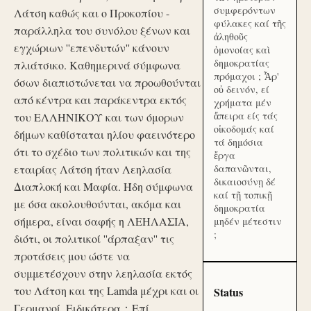
συμφερόντων
Λάτση καθώς και ο Προκοπίου -
φύλακες καί τῆς
παράλληλα του συνόλου ξένων και
ἀληθοῦς
εγχώριων ''επενδυτών'' κάνουν
ὁμονοίας καὶ
δημοκρατίας
πλιάτσικο. Καθημερινά σύμφωνα
πρόμαχοι ; Ἆρ'
όσων διαπιστώνεται να προωθούνται
οὐ δεινόν, εί
από κέντρα και παράκεντρα εκτός
χρήματα μέν
ἄπειρα είς τάς
του ΕΛΛΗΝΙΚΟΥ και των όμορων
οἰκοδομάς καί
δήμων καθίσταται ηλίου φαεινότερο
τά δημόσια
ότι το σχέδιο των πολιτικών και της
ἔργα
εταιρίας Λάτση ήταν Λεηλασία
δαπανῶνται,
δικαιοσύνῃ δέ
Διαπλοκή και Μαφία. Ήδη σύμφωνα
καί τῇ τοπικῇ
με όσα ακολουθούνται, ακόμα και
δημοκρατία
σήμερα, είναι σαφής η ΛΕΗΛΑΣΙΑ,
μηδέν μέτεστιν
;
διότι, οι πολιτικοί ''άρπαξαν'' τις
προτάσεις μου ώστε να
συμμετέσχουν στην λεηλασία εκτός
του Λάτση και της Lamda μέχρι και οι
Status
Γερμανοί. Ειδικότερα：Επί