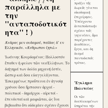
πράξιν τῆς
παράλληλα με
δωρεᾶς γίνεται
την
οἰκοδομική
ἐπιχείρησις.
''ανταποδοτικότ
Ὑπέσχοντο
ἀνταποδοτικήν
ητα'' ! )
σχέσιν τοῖς
γηγενέσιν, ἅμα
παρέχοντες
Άνδρας μεν ουδαμού, παίδας δ’ εν
ἀναθέσεις,
Ελληνικόν. «Άνθρωπον ζητώ.»
ἔργα, και δη
δεσμά
Ἰωάννης Κουρδομένος: Πολλοστόν
παντοδαποῖς
ἔπαθεν ἡ φυλον τῶν νεοἙλλήνων. Το
τρίτοις.
διήγημά των δολία μηχανή ἐστίν,
ὥσπερ καὶ ὅσα εὐαγγελίζονται.
Ἐσκεμμένως προὔτεινα ἐν ἀγνοίᾳ
Ἔγκλημα
χρόνου ὅσα ἥρπασαν ἀρχαί -
Πολιτείας
πολιτικοί - δημάρχοι - αἱρετοί -
Οι τῶν
ἐπενδυταί καὶ μαφιῶται, ὡς ἵνα
διαπλεκομένων
βεβαιοῖτο ὅτι οὐδεμίαν σχέσιν ἔχουσι
ὑπηρέται τήν