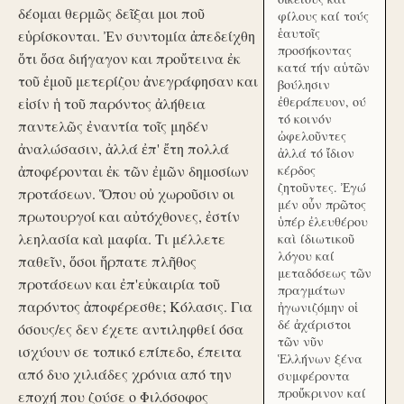
δέομαι θερμῶς δεῖξαι μοι ποῦ
φίλους καί τούς
ἑαυτοῖς
εὑρίσκονται. Ἐν συντομία ἀπεδείχθη
προσήκοντας
ὅτι ὅσα διήγαγον και προὔτεινα ἐκ
κατά τήν αὑτῶν
τοῦ ἐμοῦ μετερίζου ἀνεγράφησαν και
βούλησιν
ἐθεράπευον, ού
εἰσίν ἡ τοῦ παρόντος ἀλήθεια
τό κοινόν
παντελῶς ἐναντία τοῖς μηδέν
ὠφελοῦντες
ἀναλώσασιν, ἀλλά ἐπ' ἔτη πολλά
ἀλλά τό ἴδιον
ἀποφέρονται ἐκ τῶν ἐμῶν δημοσίων
κέρδος
ζητοῦντες. Ἐγώ
προτάσεων. Ὅπου οὐ χωροῦσιν οι
μέν οὖν πρῶτος
πρωτουργοί και αὐτόχθονες, ἐστίν
ὑπέρ ἐλευθέρου
λεηλασία καὶ μαφία. Τι μέλλετε
καὶ ίδιωτικοῦ
λόγου καί
παθεῖν, ὅσοι ἥρπατε πλῆθος
μεταδόσεως τῶν
προτάσεων και ἐπ'εὐκαιρία τοῦ
πραγμάτων
παρόντος ἀποφέρεσθε; Κόλασις. Για
ἠγωνιζόμην οἱ
δέ ἀχάριστοι
όσους/ες δεν έχετε αντιληφθεί όσα
τῶν νῦν
ισχύουν σε τοπικό επίπεδο, έπειτα
Ἑλλήνων ξένα
από δυο χιλιάδες χρόνια από την
συμφέροντα
προὔκρινον καί
εποχή που ζούσε ο Φιλόσοφος