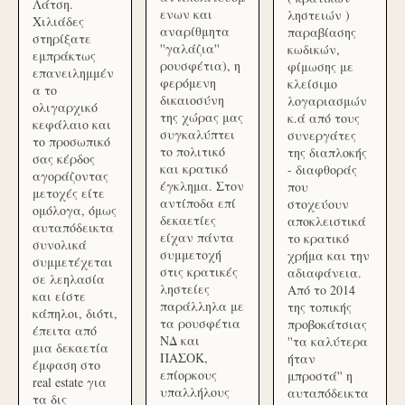
Λάτση.
ενων και
ληστειών )
Χιλιάδες
αναρίθμητα
παραβίασης
στηρίξατε
''γαλάζια''
κωδικών,
εμπράκτως
ρουσφέτια), η
φίμωσης με
επανειλημμέν
φερόμενη
κλείσιμο
α το
δικαιοσύνη
λογαριασμών
ολιγαρχικό
της χώρας μας
κ.ά από τους
κεφάλαιο και
συγκαλύπτει
συνεργάτες
το προσωπικό
το πολιτικό
της διαπλοκής
σας κέρδος
και κρατικό
- διαφθοράς
αγοράζοντας
έγκλημα. Στον
που
μετοχές είτε
αντίποδα επί
στοχεύουν
ομόλογα, όμως
δεκαετίες
αποκλειστικά
αυταπόδεικτα
είχαν πάντα
το κρατικό
συνολικά
συμμετοχή
χρήμα και την
συμμετέχεται
στις κρατικές
αδιαφάνεια.
σε λεηλασία
ληστείες
Από το 2014
και είστε
παράλληλα με
της τοπικής
κάπηλοι, διότι,
τα ρουσφέτια
προβοκάτσιας
έπειτα από
ΝΔ και
''τα καλύτερα
μια δεκαετία
ΠΑΣΟΚ,
ήταν
έμφαση στο
επίορκους
μπροστά'' η
real estate για
υπαλλήλους
αυταπόδεικτα
τα δις