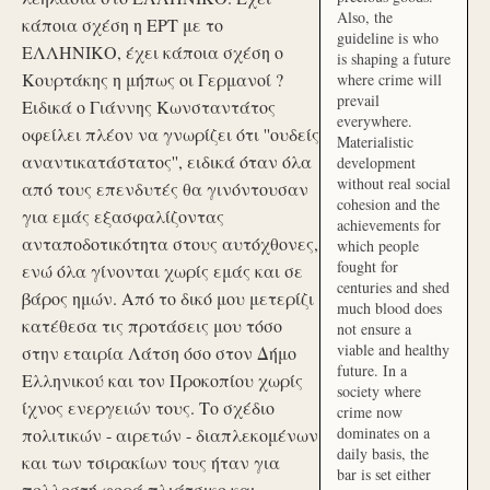
Also, the
κάποια σχέση η ΕΡΤ με το
guideline is who
ΕΛΛΗΝΙΚΟ, έχει κάποια σχέση ο
is shaping a future
Κουρτάκης η μήπως οι Γερμανοί ?
where crime will
prevail
Ειδικά ο Γιάννης Κωνσταντάτος
everywhere.
οφείλει πλέον να γνωρίζει ότι ''ουδείς
Materialistic
αναντικατάστατος'', ειδικά όταν όλα
development
without real social
από τους επενδυτές θα γινόντουσαν
cohesion and the
για εμάς εξασφαλίζοντας
achievements for
ανταποδοτικότητα στους αυτόχθονες,
which people
fought for
ενώ όλα γίνονται χωρίς εμάς και σε
centuries and shed
βάρος ημών. Από το δικό μου μετερίζι
much blood does
κατέθεσα τις προτάσεις μου τόσο
not ensure a
viable and healthy
στην εταιρία Λάτση όσο στον Δήμο
future. In a
Ελληνικού και τον Προκοπίου χωρίς
society where
ίχνος ενεργειών τους. Το σχέδιο
crime now
dominates on a
πολιτικών - αιρετών - διαπλεκομένων
daily basis, the
και των τσιρακίων τους ήταν για
bar is set either
πολλοστή φορά πλιάτσικο και