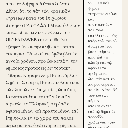
γνώμην καὶ
πρός το διήγημα ὃ ἐπικαλοῦνται.
ψῆφον
Δῆλον ὅτι το πᾶν τῶν κρατικῶν
τετρακισχιλίων
λῃστειῶν κατὰ τοῦ ἐπιχωρίου
καὶ
πεντακοσίων
σταθμοῦ ΓΛΥΦΑΔΑ FM καὶ ὕστερον
πολιτῶν
το κλεῖσμα τῶν κοινωνικῶν τοῦ
κατέλυσαν, οὐχ
GLYFADAWEB ἐσκοπεύθη ἵνα
ὑπέρ τοῦ κοινοῦ
ἐξαφανίσωσι την ἀλήθειαν και τα
συμφέροντος
βουλευόμενοι,
τεκμήρια. Ἰδίως· εἴ τις ὑμῶν ᾔδει ἐν
ἀλλ᾽ ἐπί τῇ
ἀγνοία χρόνου, προ δεκαετιῶν, τας
ἀδικίᾳ καὶ τῷ
δημοσίας προτάσεις Μητσοτάκη,
ἀφανεῖ τά
πράγματα
Τσίπρα, Καραμανλῆ, Παπανδρέου,
διοικεῖν καί τό
Σημίτη, Σαμαρᾶ, Παπανικολάου και
πλῆθος ἄκριτον
τῶν λοιπῶν ἐν ἐπιχωρίῳ, ὡσαύτως
ποιεῖν. Αὐτοί δέ
τῶν κοινῶν
Κωνσταντάτου και τῶν λοιπῶν
πόρων
αἱρετῶν ἐν Ἑλληνικῷ περί τῶν
ἀπολαύοντες
ὑφισταμένων καὶ πραττομένων ἐπί
καί τῷ δημοσίω
προσόδω
ἔτη πολλά ἐν τῷ χῶρῳ τοῦ πάλαι
χρώμενοι, τούς
ἀεροδρομίου, ὅ ἐστιν η πατρίς μου,
οἰκείους καὶ