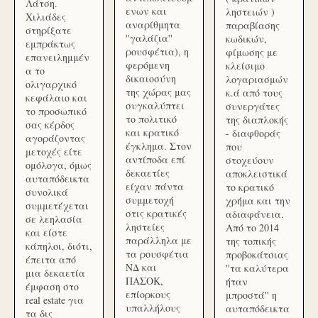
Λάτση.
ενων και
ληστειών )
Χιλιάδες
αναρίθμητα
παραβίασης
στηρίξατε
''γαλάζια''
κωδικών,
εμπράκτως
ρουσφέτια), η
φίμωσης με
επανειλημμέν
φερόμενη
κλείσιμο
α το
δικαιοσύνη
λογαριασμών
ολιγαρχικό
της χώρας μας
κ.ά από τους
κεφάλαιο και
συγκαλύπτει
συνεργάτες
το προσωπικό
το πολιτικό
της διαπλοκής
σας κέρδος
και κρατικό
- διαφθοράς
αγοράζοντας
έγκλημα. Στον
που
μετοχές είτε
αντίποδα επί
στοχεύουν
ομόλογα, όμως
δεκαετίες
αποκλειστικά
αυταπόδεικτα
είχαν πάντα
το κρατικό
συνολικά
συμμετοχή
χρήμα και την
συμμετέχεται
στις κρατικές
αδιαφάνεια.
σε λεηλασία
ληστείες
Από το 2014
και είστε
παράλληλα με
της τοπικής
κάπηλοι, διότι,
τα ρουσφέτια
προβοκάτσιας
έπειτα από
ΝΔ και
''τα καλύτερα
μια δεκαετία
ΠΑΣΟΚ,
ήταν
έμφαση στο
επίορκους
μπροστά'' η
real estate για
υπαλλήλους
αυταπόδεικτα
τα δις