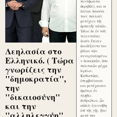
πεντήκοντα
ἀκριβῶς), και οι
ὀλίγοι ποιούσι
τους πολλούς
μετύχειν τῆς
ἁρπαγῆς αὐτῶν.
Ἰδίως δε ἐν τοῖς
τελευταίοις
δυσίν ἔτεσιν
ἀνεδέξαντο τον
Λεηλασία στο
ῥόλον τῶν
συνεργαζομένω
Ελληνικό. ( Τώρα
ν διοικητῶν, ἀπο
γνωρίζεις την
πολιτικῶν μέχρι
ἱερέων.
''δημοκρατία'',
Καθιστῶσι,
ἐπεμβαίνουσι
την
και μετέχουσιν
ἀμέσως ἐν
''δικαιοσύνη''
πλήθει
ἀνθρώπων, ὧν
και την
οὐδείς ἐγεννήθη
ἐπί τῆς γῆς, ἥτις
''αλληλεγγύη''
μετά την