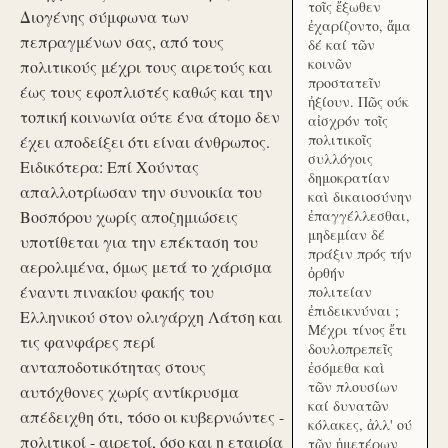
τοῖς ἔξωθεν
Διογένης σύμφωνα των
ἐχαρίζοντο, ἅμα
πεπραγμένων σας, από τους
δέ καί τῶν
κοινῶν
πολιτικούς μέχρι τους αιρετούς και
προστατεῖν
έως τους εφοπλιστές καθώς και την
ἠξίουν. Πῶς ούκ
τοπική κοινωνία ούτε ένα άτομο δεν
αἰσχρόν τοῖς
πολιτικοῖς
έχει αποδείξει ότι είναι άνθρωπος.
συλλόγοις
Ειδικότερα: Επί Χούντας
δημοκρατίαν
απαλλοτρίωσαν την συνοικία του
καὶ δικαιοσύνην
Βοσπόρου χωρίς αποζημιώσεις
ἐπαγγέλλεσθαι,
μηδεμίαν δέ
υποτίθεται για την επέκταση του
πράξιν πρός τήν
αερολιμένα, όμως μετά το χάρισμα
ὀρθήν
έναντι πινακίου φακής του
πολιτείαν
ἐπιδεικνύναι ;
Ελληνικού στον ολιγάρχη Λάτση και
Μέχρι τίνος ἔτι
τις φανφάρες περί
δουλοπρεπεῖς
ανταποδοτικότητας στους
ἐσόμεθα καὶ
τῶν πλουσίων
αυτόχθονες χωρίς αντίκρυσμα
καί δυνατῶν
απέδειχθη ότι, τόσο οι κυβερνώντες -
κόλακες, ἀλλ' ού
πολιτικοί - αιρετοί, όσο και η εταιρία
τῶν ἡμετέρων