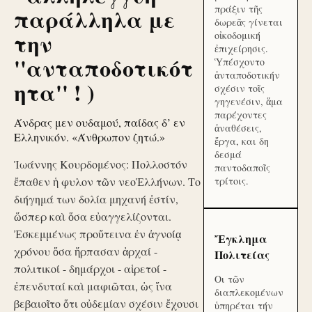
πράξιν τῆς
παράλληλα με
δωρεᾶς γίνεται
την
οἰκοδομική
ἐπιχείρησις.
''ανταποδοτικότ
Ὑπέσχοντο
ἀνταποδοτικήν
ητα'' ! )
σχέσιν τοῖς
γηγενέσιν, ἅμα
παρέχοντες
Άνδρας μεν ουδαμού, παίδας δ’ εν
ἀναθέσεις,
Ελληνικόν. «Άνθρωπον ζητώ.»
ἔργα, και δη
δεσμά
Ἰωάννης Κουρδομένος: Πολλοστόν
παντοδαποῖς
ἔπαθεν ἡ φυλον τῶν νεοἙλλήνων. Το
τρίτοις.
διήγημά των δολία μηχανή ἐστίν,
ὥσπερ καὶ ὅσα εὐαγγελίζονται.
Ἐσκεμμένως προὔτεινα ἐν ἀγνοίᾳ
Ἔγκλημα
χρόνου ὅσα ἥρπασαν ἀρχαί -
Πολιτείας
πολιτικοί - δημάρχοι - αἱρετοί -
Οι τῶν
ἐπενδυταί καὶ μαφιῶται, ὡς ἵνα
διαπλεκομένων
βεβαιοῖτο ὅτι οὐδεμίαν σχέσιν ἔχουσι
ὑπηρέται τήν