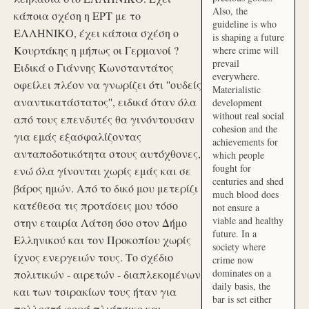
Also, the
κάποια σχέση η ΕΡΤ με το
guideline is who
ΕΛΛΗΝΙΚΟ, έχει κάποια σχέση ο
is shaping a future
Κουρτάκης η μήπως οι Γερμανοί ?
where crime will
prevail
Ειδικά ο Γιάννης Κωνσταντάτος
everywhere.
οφείλει πλέον να γνωρίζει ότι ''ουδείς
Materialistic
αναντικατάστατος'', ειδικά όταν όλα
development
without real social
από τους επενδυτές θα γινόντουσαν
cohesion and the
για εμάς εξασφαλίζοντας
achievements for
ανταποδοτικότητα στους αυτόχθονες,
which people
fought for
ενώ όλα γίνονται χωρίς εμάς και σε
centuries and shed
βάρος ημών. Από το δικό μου μετερίζι
much blood does
κατέθεσα τις προτάσεις μου τόσο
not ensure a
viable and healthy
στην εταιρία Λάτση όσο στον Δήμο
future. In a
Ελληνικού και τον Προκοπίου χωρίς
society where
ίχνος ενεργειών τους. Το σχέδιο
crime now
dominates on a
πολιτικών - αιρετών - διαπλεκομένων
daily basis, the
και των τσιρακίων τους ήταν για
bar is set either
πολλοστή φορά πλιάτσικο και