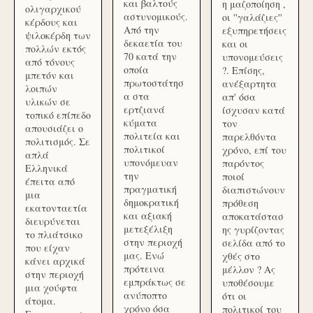
και βαλτούς
η μαζοποίηση ,
ολιγαρχικού
αστυνομικούς.
οι ''γαλάζιες''
κέρδους και
Από την
εξυπηρετήσεις
ψιλοκέρδη των
δεκαετία του
και οι
πολλών εκτός
70 κατά την
υπονομεύσεις
από τόνους
οποία
?. Επίσης,
μπετόν και
πρωτοστάτησ
ανέξαρτητα
λοιπών
α στα
απ' όσα
υλικών σε
ερτζιανά
ίσχυσαν κατά
τοπικό επίπεδο
κύματα
τον
απουσιάζει ο
πολιτεία και
παρελθόντα
πολιτισμός. Σε
πολιτικοί
χρόνο, επί του
απλά
υπονόμευαν
παρόντος
Ελληνικά
την
ποιοί
έπειτα από
πραγματική
διαπιστώνουν
μια
δημοκρατική
πρόθεση
εκατονταετία
και αξιακή
αποκατάστασ
διευρύνεται
μετεξέλιξη
ης γυρίζοντας
το πλιάτσικο
στην περιοχή
σελίδα από το
που είχαν
μας. Ενώ
χθές στο
κάνει αρχικά
πρότεινα
μέλλον ? Ας
στην περιοχή
εμπράκτως σε
υποθέσουμε
μια χούφτα
ανύποπτο
ότι οι
άτομα.
χρόνο όσα
πολιτικοί του