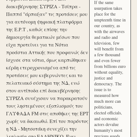
If the same
διακυβέρνησης ΣΥΡΙΖΑ - Τσίπρα -
usurpation takes
Παππά ''άρπαξαν'' τις προτάσεις μου
place for the
umpteenth time in
για αυτόνομη ψηφιακή πλατφόρμα
our country, as
της Ε.Ρ.Τ , καθώς επίσης την
with the airwaves
δημιουργία θεματικών μέσων που
and radio and
television, few
είχα προτείνει για τα Νότια
will benefit from
προάστια Αττικής που προφανώς δεν
a few thousand
ίσχυσε στα νότια, όμως καρπώθηκαν
and even fewer
from billions euro
κέρδη ετεροχρονισμένα από τις
without equality,
προτάσεις μου κυβερνώντες και το
justice and
πελατειακό σύστημα της ΝΔ, ενώ
democracy. The
issue is to
στον αντίποδα επί διακυβέρνησης
measured how
ΣΥΡΙΖΑ συνέχισαν να παρακρατούν
much more can
τους ληστεμένους εξοπλισμούς του
politicians,
elected officials,
ΓΛΥΦΑΔΑ FM στις αποθήκες της ΕΡΤ
and economic
χωρίς να δικαιωθώ. Επί του παρόντος
actors devalue
η ΝΔ - Μητσοτάκη συνεχίζει την
humanity's most
λεηλασία στο ΕΛΛΗΝΙΚΟ. Έχει
precious goods.