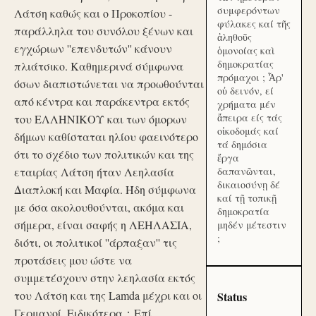
συμφερόντων
Λάτση καθώς και ο Προκοπίου -
φύλακες καί τῆς
παράλληλα του συνόλου ξένων και
ἀληθοῦς
εγχώριων ''επενδυτών'' κάνουν
ὁμονοίας καὶ
δημοκρατίας
πλιάτσικο. Καθημερινά σύμφωνα
πρόμαχοι ; Ἆρ'
όσων διαπιστώνεται να προωθούνται
οὐ δεινόν, εί
από κέντρα και παράκεντρα εκτός
χρήματα μέν
ἄπειρα είς τάς
του ΕΛΛΗΝΙΚΟΥ και των όμορων
οἰκοδομάς καί
δήμων καθίσταται ηλίου φαεινότερο
τά δημόσια
ότι το σχέδιο των πολιτικών και της
ἔργα
εταιρίας Λάτση ήταν Λεηλασία
δαπανῶνται,
δικαιοσύνῃ δέ
Διαπλοκή και Μαφία. Ήδη σύμφωνα
καί τῇ τοπικῇ
με όσα ακολουθούνται, ακόμα και
δημοκρατία
σήμερα, είναι σαφής η ΛΕΗΛΑΣΙΑ,
μηδέν μέτεστιν
;
διότι, οι πολιτικοί ''άρπαξαν'' τις
προτάσεις μου ώστε να
συμμετέσχουν στην λεηλασία εκτός
του Λάτση και της Lamda μέχρι και οι
Status
Γερμανοί. Ειδικότερα：Επί