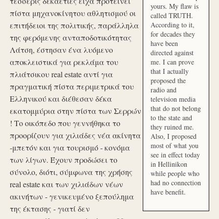
τέσσερις δεκαετίες είχα προτείνει
yours. My flaw is
πίστα μηχανοκίνητου αθλητισμού οι
called TRUTH.
επιτήδειοι της πολιτικής, παράλληλα
According to it,
for decades they
της φερόμενης ανταποδοτικότητας
have been
Λάτση, έστησαν ένα λυόμενο
directed against
αποκλειστικά για ρεκλάμα του
me. I can prove
that I actually
πλιάτσικου real estate αντί για
proposed the
πραγματική πίστα περιμετρικά του
radio and
Ελληνικού και διέθεσαν δέκα
television media
that do not belong
εκατομμύρια στην πίστα των Σερρών
to the state and
! Το οικόπεδο που γεννήθηκα το
they ruined me.
προορίζουν για χιλιάδες νέα ακίνητα
Also, I proposed
most of what you
-μπετόν και για τουρισμό - κονόμα
see in effect today
των λίγων. Έχουν προδώσει το
in Hellinikon
σύνολο, διότι, σύμφωνα της χρήσης
while people who
had no connection
real estate και των χιλιάδων νέων
have benefit.
ακινήτων - γενικευμένο ξεπούλημα
της έκτασης - γιατί δεν