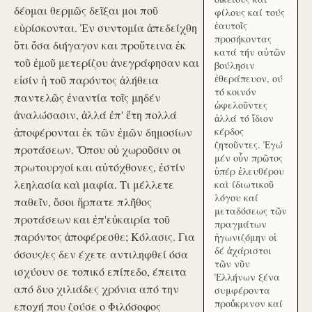
δέομαι θερμῶς δεῖξαι μοι ποῦ
φίλους καί τούς
ἑαυτοῖς
εὑρίσκονται. Ἐν συντομία ἀπεδείχθη
προσήκοντας
ὅτι ὅσα διήγαγον και προὔτεινα ἐκ
κατά τήν αὑτῶν
τοῦ ἐμοῦ μετερίζου ἀνεγράφησαν και
βούλησιν
ἐθεράπευον, ού
εἰσίν ἡ τοῦ παρόντος ἀλήθεια
τό κοινόν
παντελῶς ἐναντία τοῖς μηδέν
ὠφελοῦντες
ἀναλώσασιν, ἀλλά ἐπ' ἔτη πολλά
ἀλλά τό ἴδιον
ἀποφέρονται ἐκ τῶν ἐμῶν δημοσίων
κέρδος
ζητοῦντες. Ἐγώ
προτάσεων. Ὅπου οὐ χωροῦσιν οι
μέν οὖν πρῶτος
πρωτουργοί και αὐτόχθονες, ἐστίν
ὑπέρ ἐλευθέρου
λεηλασία καὶ μαφία. Τι μέλλετε
καὶ ίδιωτικοῦ
λόγου καί
παθεῖν, ὅσοι ἥρπατε πλῆθος
μεταδόσεως τῶν
προτάσεων και ἐπ'εὐκαιρία τοῦ
πραγμάτων
παρόντος ἀποφέρεσθε; Κόλασις. Για
ἠγωνιζόμην οἱ
δέ ἀχάριστοι
όσους/ες δεν έχετε αντιληφθεί όσα
τῶν νῦν
ισχύουν σε τοπικό επίπεδο, έπειτα
Ἑλλήνων ξένα
από δυο χιλιάδες χρόνια από την
συμφέροντα
προὔκρινον καί
εποχή που ζούσε ο Φιλόσοφος