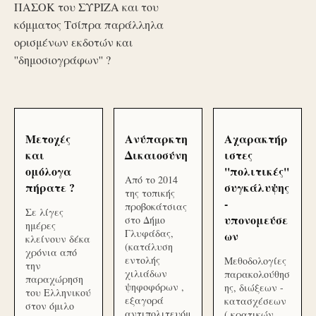
ΠΑΣΟΚ του ΣΥΡΙΖΑ και του
κόμματος Τσίπρα παράλληλα
ορισμένων εκδοτών και
''δημοσιογράφων'' ?
Μετοχές
Ανύπαρκτη
Αχαρακτήρ
και
Δικαιοσύνη
ιστες
ομόλογα
''πολιτικές''
Από το 2014
πήρατε ?
συγκάλυψης
της τοπικής
-
προβοκάτσιας
Σε λίγες
υπονομεύσε
στο Δήμο
ημέρες
Γλυφάδας,
ων
κλείνουν δέκα
(κατάλυση
χρόνια από
εντολής
Μεθοδολογίες
την
χιλιάδων
παρακολούθησ
παραχώρηση
ψηφοφόρων ,
ης, διώξεων -
του Ελληνικού
εξαγορά
κατασχέσεων
στον όμιλο
αντιπολιτευόμ
( κρατικών