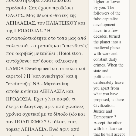
higher or lower
προδοσία. Σας έχουν προδώσει
by you. The
followers of the
ΟΛΟΥΣ. Μας θέλουν θεατές της
false capitalist
ΛΕΗΛΑΣΙΑΣ, του ΠΛΙΑΤΣΙΚΟΥ και
development
της ΠΡΟΔΟΣΙΑΣ ? Η
have, in a few
decades, turned
ανταποδοτικότητα στο τόπο μας από
the planet into a
πολιτικούς - αιρετούς και ''επενδυτές''
medieval phase
που ακριβώς μεταδίδει ; Ποιοί είναι
with wars and
constant daily
αυτόχθονες απ' όσους κάλεσαν η
crimes. When the
LAMDA Development και οι πολιτικοί -
state and
αιρετοί ? Η ''κανονικότητα'' και η
politicians
deliberately leave
''ανάπτυξη'' ΝΔ - Μητσοτάκη
you apart from
αποδεικνύεται ΛΕΗΛΑΣΙΑ και
what you have
ΠΡΟΔΟΣΙΑ. Έχει γίνει σαφές τι
proposed, is there
Civilization,
έλεγε ο Διογένης πριν από χιλιάδες
Justice and
χρόνια σχετικά με το δίποδο ζώο και
Democracy ?
τον ΠΟΛΙΤΙΣΜΟ ? Σε όλους τους
Accept the other
with his flaws so
τομείς ΛΕΗΛΑΣΙΑ. Ενώ πριν από
that he will accept