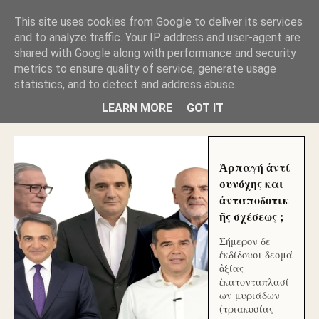
GLYFADAWEB: ΑΝΤΙ ΑΝΤΑΠΟΔΟΣΗΣ ΣΤΟΥΣ
This site uses cookies from Google to deliver its services
ΑΥΤΟΧΘΟΝΕΣ ΜΟΥ ΕΚΛΕΙΣΑΝ ΤΑ ΣΟΣΙΑΛ ΚΑΙ
and to analyze traffic. Your IP address and user-agent are
ΦΙΜΩΣΑΝ ΤΟ SITE. ΟΙ ΧΙΛΙΑΔΕΣ ΜΙΚΡΟΕΠΕΝΔΥΤΕΣ
ΕΠΕΝΔΥΣΑΤΕ ΓΙΑ ΛΕΗΛΑΣΙΑ ΚΑΙ ΕΓΚΛΗΜΑ ?
shared with Google along with performance and security
metrics to ensure quality of service, generate usage
statistics, and to detect and address abuse.
ΓΛΥΦΑΔΑ WEB |ΟΙ ΜΕΓΑΛΟΙ ΚΛΕΠΤΑΙ ΑΠΟ ΤΟ
ΜΙΚΡΟΝ ΑΠΑΓΟΥΣΙ
LEARN MORE
GOT IT
Ἁρπαγή ἀντί
συνόχης και
ἀνταποδοτικ
ῆς σχέσεως ;
Σήμερον δε
ἐκδίδουσι δεσμά
ἀξίας
ἑκατονταπλασί
ων μυριάδων
(τριακοσίας