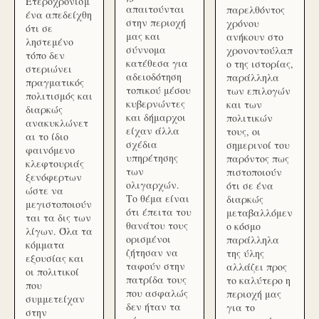
Ετεροχρονισμ
απαιτούνται
παρελθόντος
ένα απεδείχθη
στην περιοχή
χρόνου
ότι σε
μας και
ανήκουν στο
ληστεμένο
σύννομα
χρονοντούλαπ
τόπο δεν
κατέθεσα για
ο της ιστορίας,
στεριώνει
αδειοδότηση
παράλληλα
πραγματικός
τοπικού μέσου
των επιλογών
πολιτισμός και
κυβερνώντες
και των
διαρκώς
και δήμαρχοι
πολιτικών
ανακυκλώνετ
είχαν άλλα
τους, οι
αι το ίδιο
σχέδια
σημερινοί του
φαινόμενο
υπηρέτησης
παρόντος πως
κλεφτουριάς
των
πιστοποιούν
ξενόφερτων
ολιγαρχών.
ότι σε ένα
ώστε να
Το θέμα είναι
διαρκώς
μεγιστοποιούν
ότι έπειτα του
μεταβαλλόμεν
ται τα δις των
θανάτου τους
ο κόσμο
λίγων. Όλα τα
ορισμένοι
παράλληλα
κόμματα
ζήτησαν να
της ύλης
εξουσίας και
ταφούν στην
αλλάζει προς
οι πολιτικοί
πατρίδα τους
το καλύτερο η
που
που ασφαλώς
περιοχή μας
συμμετείχαν
δεν ήταν τα
για το
στην