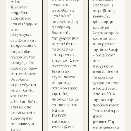
Λάτση.
ενων και
ληστειών )
Χιλιάδες
αναρίθμητα
παραβίασης
στηρίξατε
''γαλάζια''
κωδικών,
εμπράκτως
ρουσφέτια), η
φίμωσης με
επανειλημμέν
φερόμενη
κλείσιμο
α το
δικαιοσύνη
λογαριασμών
ολιγαρχικό
της χώρας μας
κ.ά από τους
κεφάλαιο και
συγκαλύπτει
συνεργάτες
το προσωπικό
το πολιτικό
της διαπλοκής
σας κέρδος
και κρατικό
- διαφθοράς
αγοράζοντας
έγκλημα. Στον
που
μετοχές είτε
αντίποδα επί
στοχεύουν
ομόλογα, όμως
δεκαετίες
αποκλειστικά
αυταπόδεικτα
είχαν πάντα
το κρατικό
συνολικά
συμμετοχή
χρήμα και την
συμμετέχεται
στις κρατικές
αδιαφάνεια.
σε λεηλασία
ληστείες
Από το 2014
και είστε
παράλληλα με
της τοπικής
κάπηλοι, διότι,
τα ρουσφέτια
προβοκάτσιας
έπειτα από
ΝΔ και
''τα καλύτερα
μια δεκαετία
ΠΑΣΟΚ,
ήταν
έμφαση στο
επίορκους
μπροστά'' η
real estate για
υπαλλήλους
αυταπόδεικτα
τα δις