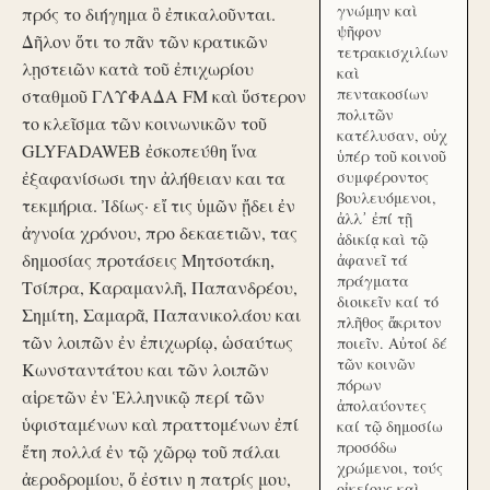
γνώμην καὶ
πρός το διήγημα ὃ ἐπικαλοῦνται.
ψῆφον
Δῆλον ὅτι το πᾶν τῶν κρατικῶν
τετρακισχιλίων
λῃστειῶν κατὰ τοῦ ἐπιχωρίου
καὶ
πεντακοσίων
σταθμοῦ ΓΛΥΦΑΔΑ FM καὶ ὕστερον
πολιτῶν
το κλεῖσμα τῶν κοινωνικῶν τοῦ
κατέλυσαν, οὐχ
GLYFADAWEB ἐσκοπεύθη ἵνα
ὑπέρ τοῦ κοινοῦ
ἐξαφανίσωσι την ἀλήθειαν και τα
συμφέροντος
βουλευόμενοι,
τεκμήρια. Ἰδίως· εἴ τις ὑμῶν ᾔδει ἐν
ἀλλ᾽ ἐπί τῇ
ἀγνοία χρόνου, προ δεκαετιῶν, τας
ἀδικίᾳ καὶ τῷ
δημοσίας προτάσεις Μητσοτάκη,
ἀφανεῖ τά
πράγματα
Τσίπρα, Καραμανλῆ, Παπανδρέου,
διοικεῖν καί τό
Σημίτη, Σαμαρᾶ, Παπανικολάου και
πλῆθος ἄκριτον
τῶν λοιπῶν ἐν ἐπιχωρίῳ, ὡσαύτως
ποιεῖν. Αὐτοί δέ
τῶν κοινῶν
Κωνσταντάτου και τῶν λοιπῶν
πόρων
αἱρετῶν ἐν Ἑλληνικῷ περί τῶν
ἀπολαύοντες
ὑφισταμένων καὶ πραττομένων ἐπί
καί τῷ δημοσίω
προσόδω
ἔτη πολλά ἐν τῷ χῶρῳ τοῦ πάλαι
χρώμενοι, τούς
ἀεροδρομίου, ὅ ἐστιν η πατρίς μου,
οἰκείους καὶ