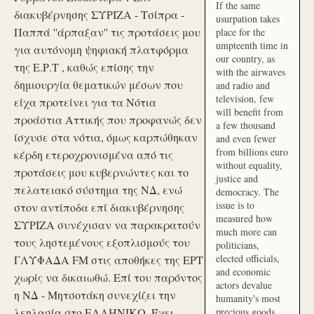
If the same
διακυβέρνησης ΣΥΡΙΖΑ - Τσίπρα -
usurpation takes
Παππά ''άρπαξαν'' τις προτάσεις μου
place for the
umpteenth time in
για αυτόνομη ψηφιακή πλατφόρμα
our country, as
της Ε.Ρ.Τ , καθώς επίσης την
with the airwaves
δημιουργία θεματικών μέσων που
and radio and
television, few
είχα προτείνει για τα Νότια
will benefit from
προάστια Αττικής που προφανώς δεν
a few thousand
ίσχυσε στα νότια, όμως καρπώθηκαν
and even fewer
from billions euro
κέρδη ετεροχρονισμένα από τις
without equality,
προτάσεις μου κυβερνώντες και το
justice and
πελατειακό σύστημα της ΝΔ, ενώ
democracy. The
issue is to
στον αντίποδα επί διακυβέρνησης
measured how
ΣΥΡΙΖΑ συνέχισαν να παρακρατούν
much more can
τους ληστεμένους εξοπλισμούς του
politicians,
elected officials,
ΓΛΥΦΑΔΑ FM στις αποθήκες της ΕΡΤ
and economic
χωρίς να δικαιωθώ. Επί του παρόντος
actors devalue
η ΝΔ - Μητσοτάκη συνεχίζει την
humanity's most
λεηλασία στο ΕΛΛΗΝΙΚΟ. Έχει
precious goods.