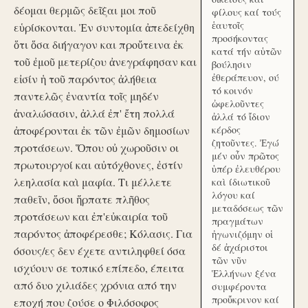
δέομαι θερμῶς δεῖξαι μοι ποῦ
φίλους καί τούς
ἑαυτοῖς
εὑρίσκονται. Ἐν συντομία ἀπεδείχθη
προσήκοντας
ὅτι ὅσα διήγαγον και προὔτεινα ἐκ
κατά τήν αὑτῶν
τοῦ ἐμοῦ μετερίζου ἀνεγράφησαν και
βούλησιν
ἐθεράπευον, ού
εἰσίν ἡ τοῦ παρόντος ἀλήθεια
τό κοινόν
παντελῶς ἐναντία τοῖς μηδέν
ὠφελοῦντες
ἀναλώσασιν, ἀλλά ἐπ' ἔτη πολλά
ἀλλά τό ἴδιον
ἀποφέρονται ἐκ τῶν ἐμῶν δημοσίων
κέρδος
ζητοῦντες. Ἐγώ
προτάσεων. Ὅπου οὐ χωροῦσιν οι
μέν οὖν πρῶτος
πρωτουργοί και αὐτόχθονες, ἐστίν
ὑπέρ ἐλευθέρου
λεηλασία καὶ μαφία. Τι μέλλετε
καὶ ίδιωτικοῦ
λόγου καί
παθεῖν, ὅσοι ἥρπατε πλῆθος
μεταδόσεως τῶν
προτάσεων και ἐπ'εὐκαιρία τοῦ
πραγμάτων
παρόντος ἀποφέρεσθε; Κόλασις. Για
ἠγωνιζόμην οἱ
δέ ἀχάριστοι
όσους/ες δεν έχετε αντιληφθεί όσα
τῶν νῦν
ισχύουν σε τοπικό επίπεδο, έπειτα
Ἑλλήνων ξένα
από δυο χιλιάδες χρόνια από την
συμφέροντα
προὔκρινον καί
εποχή που ζούσε ο Φιλόσοφος