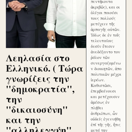
πεντήκοντα
ἀκριβῶς), και οι
ὀλίγοι ποιούσι
τους πολλούς
μετύχειν τῆς
ἁρπαγῆς αὐτῶν.
Ἰδίως δε ἐν τοῖς
τελευταίοις
δυσίν ἔτεσιν
ἀνεδέξαντο τον
Λεηλασία στο
ῥόλον τῶν
συνεργαζομένω
Ελληνικό. ( Τώρα
ν διοικητῶν, ἀπο
γνωρίζεις την
πολιτικῶν μέχρι
ἱερέων.
''δημοκρατία'',
Καθιστῶσι,
ἐπεμβαίνουσι
την
και μετέχουσιν
ἀμέσως ἐν
''δικαιοσύνη''
πλήθει
ἀνθρώπων, ὧν
και την
οὐδείς ἐγεννήθη
ἐπί τῆς γῆς, ἥτις
''αλληλεγγύη''
μετά την