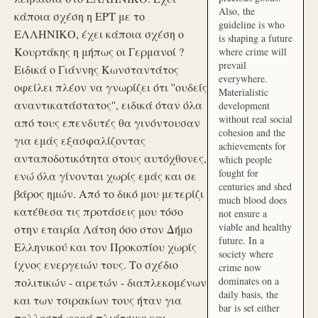
Also, the
κάποια σχέση η ΕΡΤ με το
guideline is who
ΕΛΛΗΝΙΚΟ, έχει κάποια σχέση ο
is shaping a future
Κουρτάκης η μήπως οι Γερμανοί ?
where crime will
prevail
Ειδικά ο Γιάννης Κωνσταντάτος
everywhere.
οφείλει πλέον να γνωρίζει ότι ''ουδείς
Materialistic
αναντικατάστατος'', ειδικά όταν όλα
development
without real social
από τους επενδυτές θα γινόντουσαν
cohesion and the
για εμάς εξασφαλίζοντας
achievements for
ανταποδοτικότητα στους αυτόχθονες,
which people
fought for
ενώ όλα γίνονται χωρίς εμάς και σε
centuries and shed
βάρος ημών. Από το δικό μου μετερίζι
much blood does
κατέθεσα τις προτάσεις μου τόσο
not ensure a
viable and healthy
στην εταιρία Λάτση όσο στον Δήμο
future. In a
Ελληνικού και τον Προκοπίου χωρίς
society where
ίχνος ενεργειών τους. Το σχέδιο
crime now
dominates on a
πολιτικών - αιρετών - διαπλεκομένων
daily basis, the
και των τσιρακίων τους ήταν για
bar is set either
πολλοστή φορά πλιάτσικο και