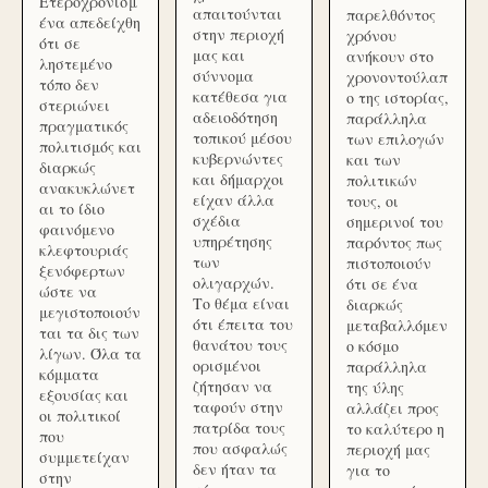
Ετεροχρονισμ
απαιτούνται
παρελθόντος
ένα απεδείχθη
στην περιοχή
χρόνου
ότι σε
μας και
ανήκουν στο
ληστεμένο
σύννομα
χρονοντούλαπ
τόπο δεν
κατέθεσα για
ο της ιστορίας,
στεριώνει
αδειοδότηση
παράλληλα
πραγματικός
τοπικού μέσου
των επιλογών
πολιτισμός και
κυβερνώντες
και των
διαρκώς
και δήμαρχοι
πολιτικών
ανακυκλώνετ
είχαν άλλα
τους, οι
αι το ίδιο
σχέδια
σημερινοί του
φαινόμενο
υπηρέτησης
παρόντος πως
κλεφτουριάς
των
πιστοποιούν
ξενόφερτων
ολιγαρχών.
ότι σε ένα
ώστε να
Το θέμα είναι
διαρκώς
μεγιστοποιούν
ότι έπειτα του
μεταβαλλόμεν
ται τα δις των
θανάτου τους
ο κόσμο
λίγων. Όλα τα
ορισμένοι
παράλληλα
κόμματα
ζήτησαν να
της ύλης
εξουσίας και
ταφούν στην
αλλάζει προς
οι πολιτικοί
πατρίδα τους
το καλύτερο η
που
που ασφαλώς
περιοχή μας
συμμετείχαν
δεν ήταν τα
για το
στην