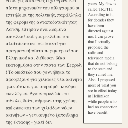
τέσσερις δεκαετίες είχα προτείνει
yours. My flaw is
πίστα μηχανοκίνητου αθλητισμού οι
called TRUTH.
επιτήδειοι της πολιτικής, παράλληλα
According to it,
for decades they
της φερόμενης ανταποδοτικότητας
have been
Λάτση, έστησαν ένα λυόμενο
directed against
αποκλειστικά για ρεκλάμα του
me. I can prove
that I actually
πλιάτσικου real estate αντί για
proposed the
πραγματική πίστα περιμετρικά του
radio and
Ελληνικού και διέθεσαν δέκα
television media
that do not belong
εκατομμύρια στην πίστα των Σερρών
to the state and
! Το οικόπεδο που γεννήθηκα το
they ruined me.
προορίζουν για χιλιάδες νέα ακίνητα
Also, I proposed
most of what you
-μπετόν και για τουρισμό - κονόμα
see in effect today
των λίγων. Έχουν προδώσει το
in Hellinikon
σύνολο, διότι, σύμφωνα της χρήσης
while people who
had no connection
real estate και των χιλιάδων νέων
have benefit.
ακινήτων - γενικευμένο ξεπούλημα
της έκτασης - γιατί δεν