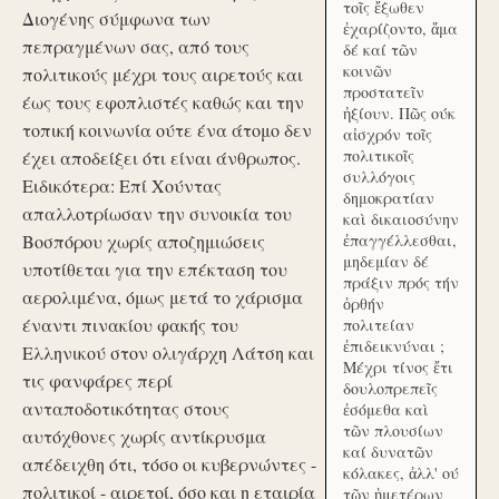
τοῖς ἔξωθεν
Διογένης σύμφωνα των
ἐχαρίζοντο, ἅμα
πεπραγμένων σας, από τους
δέ καί τῶν
κοινῶν
πολιτικούς μέχρι τους αιρετούς και
προστατεῖν
έως τους εφοπλιστές καθώς και την
ἠξίουν. Πῶς ούκ
τοπική κοινωνία ούτε ένα άτομο δεν
αἰσχρόν τοῖς
πολιτικοῖς
έχει αποδείξει ότι είναι άνθρωπος.
συλλόγοις
Ειδικότερα: Επί Χούντας
δημοκρατίαν
απαλλοτρίωσαν την συνοικία του
καὶ δικαιοσύνην
Βοσπόρου χωρίς αποζημιώσεις
ἐπαγγέλλεσθαι,
μηδεμίαν δέ
υποτίθεται για την επέκταση του
πράξιν πρός τήν
αερολιμένα, όμως μετά το χάρισμα
ὀρθήν
έναντι πινακίου φακής του
πολιτείαν
ἐπιδεικνύναι ;
Ελληνικού στον ολιγάρχη Λάτση και
Μέχρι τίνος ἔτι
τις φανφάρες περί
δουλοπρεπεῖς
ανταποδοτικότητας στους
ἐσόμεθα καὶ
τῶν πλουσίων
αυτόχθονες χωρίς αντίκρυσμα
καί δυνατῶν
απέδειχθη ότι, τόσο οι κυβερνώντες -
κόλακες, ἀλλ' ού
πολιτικοί - αιρετοί, όσο και η εταιρία
τῶν ἡμετέρων