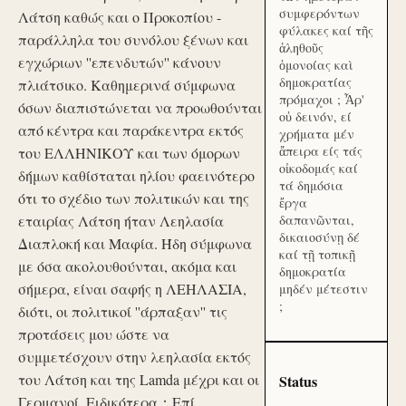
συμφερόντων
Λάτση καθώς και ο Προκοπίου -
φύλακες καί τῆς
παράλληλα του συνόλου ξένων και
ἀληθοῦς
εγχώριων ''επενδυτών'' κάνουν
ὁμονοίας καὶ
δημοκρατίας
πλιάτσικο. Καθημερινά σύμφωνα
πρόμαχοι ; Ἆρ'
όσων διαπιστώνεται να προωθούνται
οὐ δεινόν, εί
από κέντρα και παράκεντρα εκτός
χρήματα μέν
ἄπειρα είς τάς
του ΕΛΛΗΝΙΚΟΥ και των όμορων
οἰκοδομάς καί
δήμων καθίσταται ηλίου φαεινότερο
τά δημόσια
ότι το σχέδιο των πολιτικών και της
ἔργα
εταιρίας Λάτση ήταν Λεηλασία
δαπανῶνται,
δικαιοσύνῃ δέ
Διαπλοκή και Μαφία. Ήδη σύμφωνα
καί τῇ τοπικῇ
με όσα ακολουθούνται, ακόμα και
δημοκρατία
σήμερα, είναι σαφής η ΛΕΗΛΑΣΙΑ,
μηδέν μέτεστιν
;
διότι, οι πολιτικοί ''άρπαξαν'' τις
προτάσεις μου ώστε να
συμμετέσχουν στην λεηλασία εκτός
του Λάτση και της Lamda μέχρι και οι
Status
Γερμανοί. Ειδικότερα：Επί