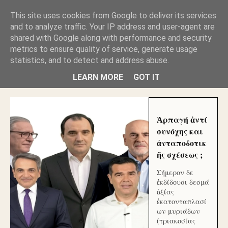
GLYFADAWEB: ΑΝΤΙ ΑΝΤΑΠΟΔΟΣΗΣ ΣΤΟΥΣ
This site uses cookies from Google to deliver its services
ΑΥΤΟΧΘΟΝΕΣ ΜΟΥ ΕΚΛΕΙΣΑΝ ΤΑ ΣΟΣΙΑΛ ΚΑΙ
and to analyze traffic. Your IP address and user-agent are
ΦΙΜΩΣΑΝ ΤΟ SITE. ΟΙ ΧΙΛΙΑΔΕΣ ΜΙΚΡΟΕΠΕΝΔΥΤΕΣ
ΕΠΕΝΔΥΣΑΤΕ ΓΙΑ ΛΕΗΛΑΣΙΑ ΚΑΙ ΕΓΚΛΗΜΑ ?
shared with Google along with performance and security
metrics to ensure quality of service, generate usage
statistics, and to detect and address abuse.
ΓΛΥΦΑΔΑ WEB |ΟΙ ΜΕΓΑΛΟΙ ΚΛΕΠΤΑΙ ΑΠΟ ΤΟ
ΜΙΚΡΟΝ ΑΠΑΓΟΥΣΙ
LEARN MORE
GOT IT
Ἁρπαγή ἀντί
συνόχης και
ἀνταποδοτικ
ῆς σχέσεως ;
Σήμερον δε
ἐκδίδουσι δεσμά
ἀξίας
ἑκατονταπλασί
ων μυριάδων
(τριακοσίας