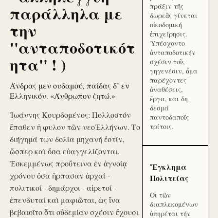
πράξιν τῆς
παράλληλα με
δωρεᾶς γίνεται
την
οἰκοδομική
ἐπιχείρησις.
''ανταποδοτικότ
Ὑπέσχοντο
ἀνταποδοτικήν
ητα'' ! )
σχέσιν τοῖς
γηγενέσιν, ἅμα
παρέχοντες
Άνδρας μεν ουδαμού, παίδας δ’ εν
ἀναθέσεις,
Ελληνικόν. «Άνθρωπον ζητώ.»
ἔργα, και δη
δεσμά
Ἰωάννης Κουρδομένος: Πολλοστόν
παντοδαποῖς
ἔπαθεν ἡ φυλον τῶν νεοἙλλήνων. Το
τρίτοις.
διήγημά των δολία μηχανή ἐστίν,
ὥσπερ καὶ ὅσα εὐαγγελίζονται.
Ἐσκεμμένως προὔτεινα ἐν ἀγνοίᾳ
Ἔγκλημα
χρόνου ὅσα ἥρπασαν ἀρχαί -
Πολιτείας
πολιτικοί - δημάρχοι - αἱρετοί -
Οι τῶν
ἐπενδυταί καὶ μαφιῶται, ὡς ἵνα
διαπλεκομένων
βεβαιοῖτο ὅτι οὐδεμίαν σχέσιν ἔχουσι
ὑπηρέται τήν