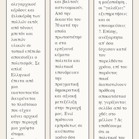
και βαλτούς
η μαζοποίηση ,
ολιγαρχικού
αστυνομικούς.
οι ''γαλάζιες''
κέρδους και
Από την
εξυπηρετήσεις
ψιλοκέρδη των
δεκαετία του
και οι
πολλών εκτός
70 κατά την
υπονομεύσεις
από τόνους
οποία
?. Επίσης,
μπετόν και
πρωτοστάτησ
ανέξαρτητα
λοιπών
α στα
απ' όσα
υλικών σε
ερτζιανά
ίσχυσαν κατά
τοπικό επίπεδο
κύματα
τον
απουσιάζει ο
πολιτεία και
παρελθόντα
πολιτισμός. Σε
πολιτικοί
χρόνο, επί του
απλά
υπονόμευαν
παρόντος
Ελληνικά
την
ποιοί
έπειτα από
πραγματική
διαπιστώνουν
μια
δημοκρατική
πρόθεση
εκατονταετία
και αξιακή
αποκατάστασ
διευρύνεται
μετεξέλιξη
ης γυρίζοντας
το πλιάτσικο
στην περιοχή
σελίδα από το
που είχαν
μας. Ενώ
χθές στο
κάνει αρχικά
πρότεινα
μέλλον ? Ας
στην περιοχή
εμπράκτως σε
υποθέσουμε
μια χούφτα
ανύποπτο
ότι οι
άτομα.
χρόνο όσα
πολιτικοί του