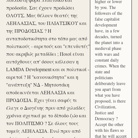
higher or lower
προδοσία. Σας έχουν προδώσει
by you. The
followers of the
ΟΛΟΥΣ. Μας θέλουν θεατές της
false capitalist
ΛΕΗΛΑΣΙΑΣ, του ΠΛΙΑΤΣΙΚΟΥ και
development
της ΠΡΟΔΟΣΙΑΣ ? Η
have, in a few
decades, turned
ανταποδοτικότητα στο τόπο μας από
the planet into a
πολιτικούς - αιρετούς και ''επενδυτές''
medieval phase
που ακριβώς μεταδίδει ; Ποιοί είναι
with wars and
constant daily
αυτόχθονες απ' όσους κάλεσαν η
crimes. When the
LAMDA Development και οι πολιτικοί -
state and
αιρετοί ? Η ''κανονικότητα'' και η
politicians
deliberately leave
''ανάπτυξη'' ΝΔ - Μητσοτάκη
you apart from
αποδεικνύεται ΛΕΗΛΑΣΙΑ και
what you have
ΠΡΟΔΟΣΙΑ. Έχει γίνει σαφές τι
proposed, is there
Civilization,
έλεγε ο Διογένης πριν από χιλιάδες
Justice and
χρόνια σχετικά με το δίποδο ζώο και
Democracy ?
τον ΠΟΛΙΤΙΣΜΟ ? Σε όλους τους
Accept the other
with his flaws so
τομείς ΛΕΗΛΑΣΙΑ. Ενώ πριν από
that he will accept