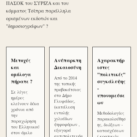
ΠΑΣΟΚ του ΣΥΡΙΖΑ και του
κόμματος Τσίπρα παράλληλα
ορισμένων εκδοτών και
''δημοσιογράφων'' ?
Μετοχές
Ανύπαρκτη
Αχαρακτήρ
και
Δικαιοσύνη
ιστες
ομόλογα
''πολιτικές''
Από το 2014
πήρατε ?
συγκάλυψης
της τοπικής
-
προβοκάτσιας
Σε λίγες
υπονομεύσε
στο Δήμο
ημέρες
Γλυφάδας,
ων
κλείνουν δέκα
(κατάλυση
χρόνια από
εντολής
Μεθοδολογίες
την
χιλιάδων
παρακολούθησ
παραχώρηση
ψηφοφόρων ,
ης, διώξεων -
του Ελληνικού
εξαγορά
κατασχέσεων
στον όμιλο
αντιπολιτευόμ
( κρατικών