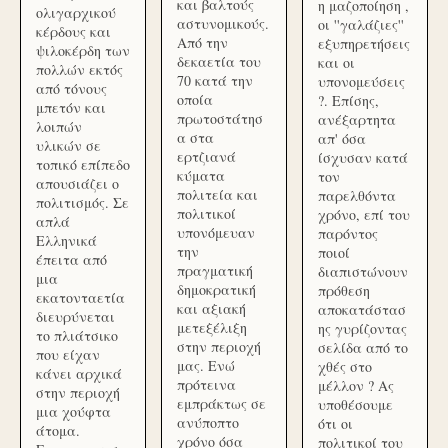
και βαλτούς
η μαζοποίηση ,
ολιγαρχικού
αστυνομικούς.
οι ''γαλάζιες''
κέρδους και
Από την
εξυπηρετήσεις
ψιλοκέρδη των
δεκαετία του
και οι
πολλών εκτός
70 κατά την
υπονομεύσεις
από τόνους
οποία
?. Επίσης,
μπετόν και
πρωτοστάτησ
ανέξαρτητα
λοιπών
α στα
απ' όσα
υλικών σε
ερτζιανά
ίσχυσαν κατά
τοπικό επίπεδο
κύματα
τον
απουσιάζει ο
πολιτεία και
παρελθόντα
πολιτισμός. Σε
πολιτικοί
χρόνο, επί του
απλά
υπονόμευαν
παρόντος
Ελληνικά
την
ποιοί
έπειτα από
πραγματική
διαπιστώνουν
μια
δημοκρατική
πρόθεση
εκατονταετία
και αξιακή
αποκατάστασ
διευρύνεται
μετεξέλιξη
ης γυρίζοντας
το πλιάτσικο
στην περιοχή
σελίδα από το
που είχαν
μας. Ενώ
χθές στο
κάνει αρχικά
πρότεινα
μέλλον ? Ας
στην περιοχή
εμπράκτως σε
υποθέσουμε
μια χούφτα
ανύποπτο
ότι οι
άτομα.
χρόνο όσα
πολιτικοί του