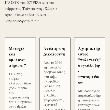
ΠΑΣΟΚ του ΣΥΡΙΖΑ και του
κόμματος Τσίπρα παράλληλα
ορισμένων εκδοτών και
''δημοσιογράφων'' ?
Μετοχές
Ανύπαρκτη
Αχαρακτήρ
και
Δικαιοσύνη
ιστες
ομόλογα
''πολιτικές''
Από το 2014
πήρατε ?
συγκάλυψης
της τοπικής
-
προβοκάτσιας
Σε λίγες
υπονομεύσε
στο Δήμο
ημέρες
Γλυφάδας,
ων
κλείνουν δέκα
(κατάλυση
χρόνια από
εντολής
Μεθοδολογίες
την
χιλιάδων
παρακολούθησ
παραχώρηση
ψηφοφόρων ,
ης, διώξεων -
του Ελληνικού
εξαγορά
κατασχέσεων
στον όμιλο
αντιπολιτευόμ
( κρατικών