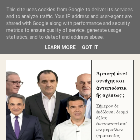
GLYFADAWEB: ΑΝΤΙ ΑΝΤΑΠΟΔΟΣΗΣ ΣΤΟΥΣ
This site uses cookies from Google to deliver its services
ΑΥΤΟΧΘΟΝΕΣ ΜΟΥ ΕΚΛΕΙΣΑΝ ΤΑ ΣΟΣΙΑΛ ΚΑΙ
and to analyze traffic. Your IP address and user-agent are
ΦΙΜΩΣΑΝ ΤΟ SITE. ΟΙ ΧΙΛΙΑΔΕΣ ΜΙΚΡΟΕΠΕΝΔΥΤΕΣ
ΕΠΕΝΔΥΣΑΤΕ ΓΙΑ ΛΕΗΛΑΣΙΑ ΚΑΙ ΕΓΚΛΗΜΑ ?
shared with Google along with performance and security
metrics to ensure quality of service, generate usage
statistics, and to detect and address abuse.
ΓΛΥΦΑΔΑ WEB |ΟΙ ΜΕΓΑΛΟΙ ΚΛΕΠΤΑΙ ΑΠΟ ΤΟ
ΜΙΚΡΟΝ ΑΠΑΓΟΥΣΙ
LEARN MORE
GOT IT
Ἁρπαγή ἀντί
συνόχης και
ἀνταποδοτικ
ῆς σχέσεως ;
Σήμερον δε
ἐκδίδουσι δεσμά
ἀξίας
ἑκατονταπλασί
ων μυριάδων
(τριακοσίας