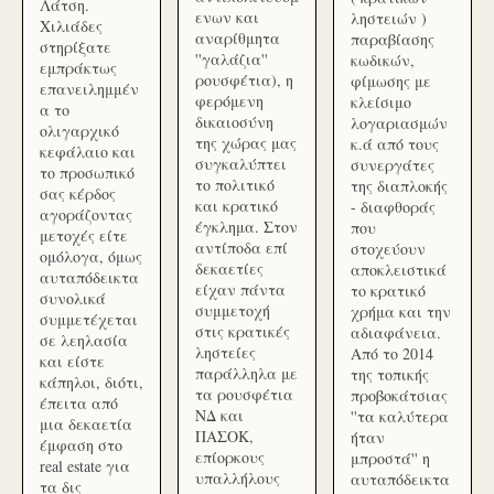
Λάτση.
ενων και
ληστειών )
Χιλιάδες
αναρίθμητα
παραβίασης
στηρίξατε
''γαλάζια''
κωδικών,
εμπράκτως
ρουσφέτια), η
φίμωσης με
επανειλημμέν
φερόμενη
κλείσιμο
α το
δικαιοσύνη
λογαριασμών
ολιγαρχικό
της χώρας μας
κ.ά από τους
κεφάλαιο και
συγκαλύπτει
συνεργάτες
το προσωπικό
το πολιτικό
της διαπλοκής
σας κέρδος
και κρατικό
- διαφθοράς
αγοράζοντας
έγκλημα. Στον
που
μετοχές είτε
αντίποδα επί
στοχεύουν
ομόλογα, όμως
δεκαετίες
αποκλειστικά
αυταπόδεικτα
είχαν πάντα
το κρατικό
συνολικά
συμμετοχή
χρήμα και την
συμμετέχεται
στις κρατικές
αδιαφάνεια.
σε λεηλασία
ληστείες
Από το 2014
και είστε
παράλληλα με
της τοπικής
κάπηλοι, διότι,
τα ρουσφέτια
προβοκάτσιας
έπειτα από
ΝΔ και
''τα καλύτερα
μια δεκαετία
ΠΑΣΟΚ,
ήταν
έμφαση στο
επίορκους
μπροστά'' η
real estate για
υπαλλήλους
αυταπόδεικτα
τα δις