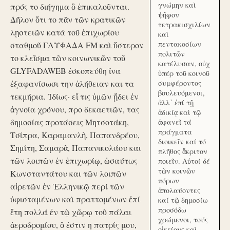
γνώμην καὶ
πρός το διήγημα ὃ ἐπικαλοῦνται.
ψῆφον
Δῆλον ὅτι το πᾶν τῶν κρατικῶν
τετρακισχιλίων
λῃστειῶν κατὰ τοῦ ἐπιχωρίου
καὶ
πεντακοσίων
σταθμοῦ ΓΛΥΦΑΔΑ FM καὶ ὕστερον
πολιτῶν
το κλεῖσμα τῶν κοινωνικῶν τοῦ
κατέλυσαν, οὐχ
GLYFADAWEB ἐσκοπεύθη ἵνα
ὑπέρ τοῦ κοινοῦ
ἐξαφανίσωσι την ἀλήθειαν και τα
συμφέροντος
βουλευόμενοι,
τεκμήρια. Ἰδίως· εἴ τις ὑμῶν ᾔδει ἐν
ἀλλ᾽ ἐπί τῇ
ἀγνοία χρόνου, προ δεκαετιῶν, τας
ἀδικίᾳ καὶ τῷ
δημοσίας προτάσεις Μητσοτάκη,
ἀφανεῖ τά
πράγματα
Τσίπρα, Καραμανλῆ, Παπανδρέου,
διοικεῖν καί τό
Σημίτη, Σαμαρᾶ, Παπανικολάου και
πλῆθος ἄκριτον
τῶν λοιπῶν ἐν ἐπιχωρίῳ, ὡσαύτως
ποιεῖν. Αὐτοί δέ
τῶν κοινῶν
Κωνσταντάτου και τῶν λοιπῶν
πόρων
αἱρετῶν ἐν Ἑλληνικῷ περί τῶν
ἀπολαύοντες
ὑφισταμένων καὶ πραττομένων ἐπί
καί τῷ δημοσίω
προσόδω
ἔτη πολλά ἐν τῷ χῶρῳ τοῦ πάλαι
χρώμενοι, τούς
ἀεροδρομίου, ὅ ἐστιν η πατρίς μου,
οἰκείους καὶ