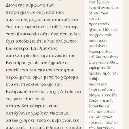
τοῖς ἔξωθεν
Διογένης σύμφωνα των
ἐχαρίζοντο, ἅμα
πεπραγμένων σας, από τους
δέ καί τῶν
κοινῶν
πολιτικούς μέχρι τους αιρετούς και
προστατεῖν
έως τους εφοπλιστές καθώς και την
ἠξίουν. Πῶς ούκ
τοπική κοινωνία ούτε ένα άτομο δεν
αἰσχρόν τοῖς
πολιτικοῖς
έχει αποδείξει ότι είναι άνθρωπος.
συλλόγοις
Ειδικότερα: Επί Χούντας
δημοκρατίαν
απαλλοτρίωσαν την συνοικία του
καὶ δικαιοσύνην
Βοσπόρου χωρίς αποζημιώσεις
ἐπαγγέλλεσθαι,
μηδεμίαν δέ
υποτίθεται για την επέκταση του
πράξιν πρός τήν
αερολιμένα, όμως μετά το χάρισμα
ὀρθήν
έναντι πινακίου φακής του
πολιτείαν
ἐπιδεικνύναι ;
Ελληνικού στον ολιγάρχη Λάτση και
Μέχρι τίνος ἔτι
τις φανφάρες περί
δουλοπρεπεῖς
ανταποδοτικότητας στους
ἐσόμεθα καὶ
τῶν πλουσίων
αυτόχθονες χωρίς αντίκρυσμα
καί δυνατῶν
απέδειχθη ότι, τόσο οι κυβερνώντες -
κόλακες, ἀλλ' ού
πολιτικοί - αιρετοί, όσο και η εταιρία
τῶν ἡμετέρων