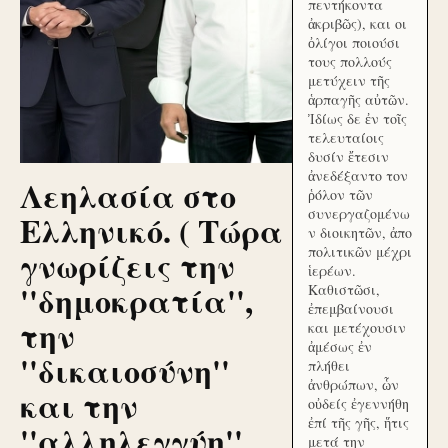
πεντήκοντα
ἀκριβῶς), και οι
ὀλίγοι ποιούσι
τους πολλούς
μετύχειν τῆς
ἁρπαγῆς αὐτῶν.
Ἰδίως δε ἐν τοῖς
τελευταίοις
δυσίν ἔτεσιν
ἀνεδέξαντο τον
Λεηλασία στο
ῥόλον τῶν
συνεργαζομένω
Ελληνικό. ( Τώρα
ν διοικητῶν, ἀπο
γνωρίζεις την
πολιτικῶν μέχρι
ἱερέων.
''δημοκρατία'',
Καθιστῶσι,
ἐπεμβαίνουσι
την
και μετέχουσιν
ἀμέσως ἐν
''δικαιοσύνη''
πλήθει
ἀνθρώπων, ὧν
και την
οὐδείς ἐγεννήθη
ἐπί τῆς γῆς, ἥτις
''αλληλεγγύη''
μετά την