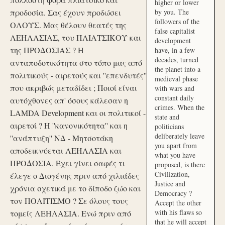
higher or lower
προδοσία. Σας έχουν προδώσει
by you. The
followers of the
ΟΛΟΥΣ. Μας θέλουν θεατές της
false capitalist
ΛΕΗΛΑΣΙΑΣ, του ΠΛΙΑΤΣΙΚΟΥ και
development
της ΠΡΟΔΟΣΙΑΣ ? Η
have, in a few
decades, turned
ανταποδοτικότητα στο τόπο μας από
the planet into a
πολιτικούς - αιρετούς και ''επενδυτές''
medieval phase
που ακριβώς μεταδίδει ; Ποιοί είναι
with wars and
constant daily
αυτόχθονες απ' όσους κάλεσαν η
crimes. When the
LAMDA Development και οι πολιτικοί -
state and
αιρετοί ? Η ''κανονικότητα'' και η
politicians
deliberately leave
''ανάπτυξη'' ΝΔ - Μητσοτάκη
you apart from
αποδεικνύεται ΛΕΗΛΑΣΙΑ και
what you have
ΠΡΟΔΟΣΙΑ. Έχει γίνει σαφές τι
proposed, is there
Civilization,
έλεγε ο Διογένης πριν από χιλιάδες
Justice and
χρόνια σχετικά με το δίποδο ζώο και
Democracy ?
τον ΠΟΛΙΤΙΣΜΟ ? Σε όλους τους
Accept the other
with his flaws so
τομείς ΛΕΗΛΑΣΙΑ. Ενώ πριν από
that he will accept