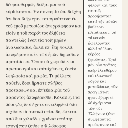
δέομαι θερμῶς δεῖξαι μοι ποῦ
φίλους καί τούς
ἑαυτοῖς
εὑρίσκονται. Ἐν συντομία ἀπεδείχθη
προσήκοντας
ὅτι ὅσα διήγαγον και προὔτεινα ἐκ
κατά τήν αὑτῶν
τοῦ ἐμοῦ μετερίζου ἀνεγράφησαν και
βούλησιν
ἐθεράπευον, ού
εἰσίν ἡ τοῦ παρόντος ἀλήθεια
τό κοινόν
παντελῶς ἐναντία τοῖς μηδέν
ὠφελοῦντες
ἀναλώσασιν, ἀλλά ἐπ' ἔτη πολλά
ἀλλά τό ἴδιον
ἀποφέρονται ἐκ τῶν ἐμῶν δημοσίων
κέρδος
ζητοῦντες. Ἐγώ
προτάσεων. Ὅπου οὐ χωροῦσιν οι
μέν οὖν πρῶτος
πρωτουργοί και αὐτόχθονες, ἐστίν
ὑπέρ ἐλευθέρου
λεηλασία καὶ μαφία. Τι μέλλετε
καὶ ίδιωτικοῦ
λόγου καί
παθεῖν, ὅσοι ἥρπατε πλῆθος
μεταδόσεως τῶν
προτάσεων και ἐπ'εὐκαιρία τοῦ
πραγμάτων
παρόντος ἀποφέρεσθε; Κόλασις. Για
ἠγωνιζόμην οἱ
δέ ἀχάριστοι
όσους/ες δεν έχετε αντιληφθεί όσα
τῶν νῦν
ισχύουν σε τοπικό επίπεδο, έπειτα
Ἑλλήνων ξένα
από δυο χιλιάδες χρόνια από την
συμφέροντα
προὔκρινον καί
εποχή που ζούσε ο Φιλόσοφος