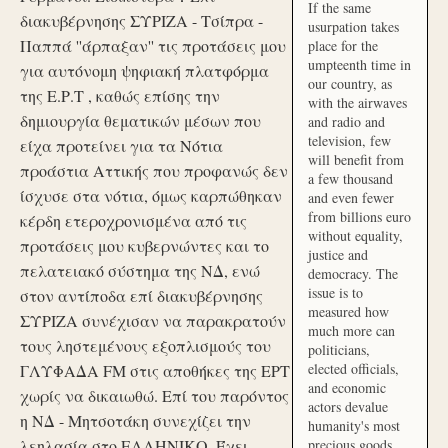
If the same
διακυβέρνησης ΣΥΡΙΖΑ - Τσίπρα -
usurpation takes
Παππά ''άρπαξαν'' τις προτάσεις μου
place for the
umpteenth time in
για αυτόνομη ψηφιακή πλατφόρμα
our country, as
της Ε.Ρ.Τ , καθώς επίσης την
with the airwaves
δημιουργία θεματικών μέσων που
and radio and
television, few
είχα προτείνει για τα Νότια
will benefit from
προάστια Αττικής που προφανώς δεν
a few thousand
ίσχυσε στα νότια, όμως καρπώθηκαν
and even fewer
from billions euro
κέρδη ετεροχρονισμένα από τις
without equality,
προτάσεις μου κυβερνώντες και το
justice and
πελατειακό σύστημα της ΝΔ, ενώ
democracy. The
issue is to
στον αντίποδα επί διακυβέρνησης
measured how
ΣΥΡΙΖΑ συνέχισαν να παρακρατούν
much more can
τους ληστεμένους εξοπλισμούς του
politicians,
elected officials,
ΓΛΥΦΑΔΑ FM στις αποθήκες της ΕΡΤ
and economic
χωρίς να δικαιωθώ. Επί του παρόντος
actors devalue
η ΝΔ - Μητσοτάκη συνεχίζει την
humanity's most
λεηλασία στο ΕΛΛΗΝΙΚΟ. Έχει
precious goods.