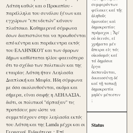
συμφερόντων
Λάτση καθώς και ο Προκοπίου -
φύλακες καί τῆς
παράλληλα του συνόλου ξένων και
ἀληθοῦς
εγχώριων ''επενδυτών'' κάνουν
ὁμονοίας καὶ
δημοκρατίας
πλιάτσικο. Καθημερινά σύμφωνα
πρόμαχοι ; Ἆρ'
όσων διαπιστώνεται να προωθούνται
οὐ δεινόν, εί
από κέντρα και παράκεντρα εκτός
χρήματα μέν
ἄπειρα είς τάς
του ΕΛΛΗΝΙΚΟΥ και των όμορων
οἰκοδομάς καί
δήμων καθίσταται ηλίου φαεινότερο
τά δημόσια
ότι το σχέδιο των πολιτικών και της
ἔργα
εταιρίας Λάτση ήταν Λεηλασία
δαπανῶνται,
δικαιοσύνῃ δέ
Διαπλοκή και Μαφία. Ήδη σύμφωνα
καί τῇ τοπικῇ
με όσα ακολουθούνται, ακόμα και
δημοκρατία
σήμερα, είναι σαφής η ΛΕΗΛΑΣΙΑ,
μηδέν μέτεστιν
;
διότι, οι πολιτικοί ''άρπαξαν'' τις
προτάσεις μου ώστε να
συμμετέσχουν στην λεηλασία εκτός
του Λάτση και της Lamda μέχρι και οι
Status
Γερμανοί. Ειδικότερα：Επί