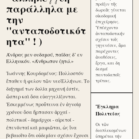
πράξιν τῆς
παράλληλα με
δωρεᾶς γίνεται
την
οἰκοδομική
ἐπιχείρησις.
''ανταποδοτικότ
Ὑπέσχοντο
ἀνταποδοτικήν
ητα'' ! )
σχέσιν τοῖς
γηγενέσιν, ἅμα
παρέχοντες
Άνδρας μεν ουδαμού, παίδας δ’ εν
ἀναθέσεις,
Ελληνικόν. «Άνθρωπον ζητώ.»
ἔργα, και δη
δεσμά
Ἰωάννης Κουρδομένος: Πολλοστόν
παντοδαποῖς
ἔπαθεν ἡ φυλον τῶν νεοἙλλήνων. Το
τρίτοις.
διήγημά των δολία μηχανή ἐστίν,
ὥσπερ καὶ ὅσα εὐαγγελίζονται.
Ἐσκεμμένως προὔτεινα ἐν ἀγνοίᾳ
Ἔγκλημα
χρόνου ὅσα ἥρπασαν ἀρχαί -
Πολιτείας
πολιτικοί - δημάρχοι - αἱρετοί -
Οι τῶν
ἐπενδυταί καὶ μαφιῶται, ὡς ἵνα
διαπλεκομένων
βεβαιοῖτο ὅτι οὐδεμίαν σχέσιν ἔχουσι
ὑπηρέται τήν