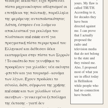
τέσσερις δεκαετίες είχα προτείνει
yours. My flaw is
πίστα μηχανοκίνητου αθλητισμού οι
called TRUTH.
επιτήδειοι της πολιτικής, παράλληλα
According to it,
for decades they
της φερόμενης ανταποδοτικότητας
have been
Λάτση, έστησαν ένα λυόμενο
directed against
αποκλειστικά για ρεκλάμα του
me. I can prove
that I actually
πλιάτσικου real estate αντί για
proposed the
πραγματική πίστα περιμετρικά του
radio and
Ελληνικού και διέθεσαν δέκα
television media
that do not belong
εκατομμύρια στην πίστα των Σερρών
to the state and
! Το οικόπεδο που γεννήθηκα το
they ruined me.
προορίζουν για χιλιάδες νέα ακίνητα
Also, I proposed
most of what you
-μπετόν και για τουρισμό - κονόμα
see in effect today
των λίγων. Έχουν προδώσει το
in Hellinikon
σύνολο, διότι, σύμφωνα της χρήσης
while people who
had no connection
real estate και των χιλιάδων νέων
have benefit.
ακινήτων - γενικευμένο ξεπούλημα
της έκτασης - γιατί δεν