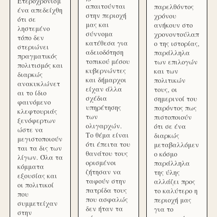
Ετεροχρονισμ
απαιτούνται
παρελθόντος
ένα απεδείχθη
στην περιοχή
χρόνου
ότι σε
μας και
ανήκουν στο
ληστεμένο
σύννομα
χρονοντούλαπ
τόπο δεν
κατέθεσα για
ο της ιστορίας,
στεριώνει
αδειοδότηση
παράλληλα
πραγματικός
τοπικού μέσου
των επιλογών
πολιτισμός και
κυβερνώντες
και των
διαρκώς
και δήμαρχοι
πολιτικών
ανακυκλώνετ
είχαν άλλα
τους, οι
αι το ίδιο
σχέδια
σημερινοί του
φαινόμενο
υπηρέτησης
παρόντος πως
κλεφτουριάς
των
πιστοποιούν
ξενόφερτων
ολιγαρχών.
ότι σε ένα
ώστε να
Το θέμα είναι
διαρκώς
μεγιστοποιούν
ότι έπειτα του
μεταβαλλόμεν
ται τα δις των
θανάτου τους
ο κόσμο
λίγων. Όλα τα
ορισμένοι
παράλληλα
κόμματα
ζήτησαν να
της ύλης
εξουσίας και
ταφούν στην
αλλάζει προς
οι πολιτικοί
πατρίδα τους
το καλύτερο η
που
που ασφαλώς
περιοχή μας
συμμετείχαν
δεν ήταν τα
για το
στην