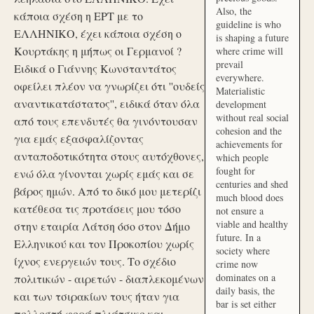
Also, the
κάποια σχέση η ΕΡΤ με το
guideline is who
ΕΛΛΗΝΙΚΟ, έχει κάποια σχέση ο
is shaping a future
Κουρτάκης η μήπως οι Γερμανοί ?
where crime will
prevail
Ειδικά ο Γιάννης Κωνσταντάτος
everywhere.
οφείλει πλέον να γνωρίζει ότι ''ουδείς
Materialistic
αναντικατάστατος'', ειδικά όταν όλα
development
without real social
από τους επενδυτές θα γινόντουσαν
cohesion and the
για εμάς εξασφαλίζοντας
achievements for
ανταποδοτικότητα στους αυτόχθονες,
which people
fought for
ενώ όλα γίνονται χωρίς εμάς και σε
centuries and shed
βάρος ημών. Από το δικό μου μετερίζι
much blood does
κατέθεσα τις προτάσεις μου τόσο
not ensure a
viable and healthy
στην εταιρία Λάτση όσο στον Δήμο
future. In a
Ελληνικού και τον Προκοπίου χωρίς
society where
ίχνος ενεργειών τους. Το σχέδιο
crime now
dominates on a
πολιτικών - αιρετών - διαπλεκομένων
daily basis, the
και των τσιρακίων τους ήταν για
bar is set either
πολλοστή φορά πλιάτσικο και