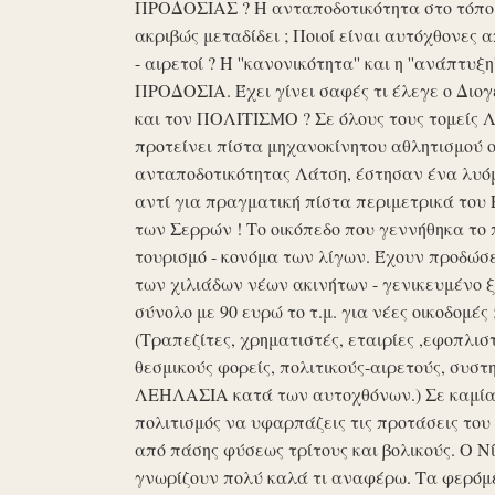
ΠΡΟΔΟΣΙΑΣ ? Η ανταποδοτικότητα στο τόπο μα
ακριβώς μεταδίδει ; Ποιοί είναι αυτόχθονες 
- αιρετοί ? Η ''κανονικότητα'' και η ''ανάπ
ΠΡΟΔΟΣΙΑ. Έχει γίνει σαφές τι έλεγε ο Διογέ
και τον ΠΟΛΙΤΙΣΜΟ ? Σε όλους τους τομείς 
προτείνει πίστα μηχανοκίνητου αθλητισμού ο
ανταποδοτικότητας Λάτση, έστησαν ένα λυόμε
αντί για πραγματική πίστα περιμετρικά του 
των Σερρών ! Το οικόπεδο που γεννήθηκα το 
τουρισμό - κονόμα των λίγων. Έχουν προδώσει 
των χιλιάδων νέων ακινήτων - γενικευμένο ξ
σύνολο με 90 ευρώ το τ.μ. για νέες οικοδομ
(Τραπεζίτες, χρηματιστές, εταιρίες ,εφοπλισ
θεσμικούς φορείς, πολιτικούς-αιρετούς, συστη
ΛΕΗΛΑΣΙΑ κατά των αυτοχθόνων.) Σε καμία 
πολιτισμός να υφαρπάζεις τις προτάσεις τ
από πάσης φύσεως τρίτους και βολικούς. Ο Ν
γνωρίζουν πολύ καλά τι αναφέρω. Τα φερόμε