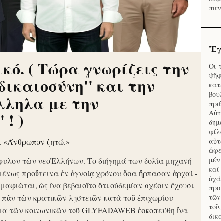
παν
Ἔγ
κό. ( Τώρα γνωρίζεις την
Οι 
ψῆφ
'δικαιοσύνη'' και την
κατ
βου
λληλα με την
πρά
Αὐτ
 ! )
δημ
φίλ
ν. «Άνθρωπον ζητώ.»
αὑτ
ὠφε
μέν
φυλον τῶν νεοἙλλήνων. Το διήγημά των δολία μηχανή
καί
μένως προὔτεινα ἐν ἀγνοίᾳ χρόνου ὅσα ἥρπασαν ἀρχαί -
ἀχά
ὶ μαφιῶται, ὡς ἵνα βεβαιοῖτο ὅτι οὐδεμίαν σχέσιν ἔχουσι
προ
το πᾶν τῶν κρατικῶν λῃστειῶν κατὰ τοῦ ἐπιχωρίου
τῶν
τοῖ
μα τῶν κοινωνικῶν τοῦ GLYFADAWEB ἐσκοπεύθη ἵνα
δικ