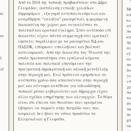
Από το 2014 της τοπικής προβοκάτσιας στο Δήμο
Γλυφάδας, (κατάλυση εντολής χιλιάδων
Με
το
ψηφοφόρων , εξαγορά αντιπολιτευόμενων και
κα
αναρίθμητα ''γαλάζια'' ρουσφέτια), η φερόμενη
κω
ς
δικαιοσύνη της χώρας μας συγκαλύπτει το
απ
πολιτικό και κρατικό έγκλημα. Στον αντίποδα επί
πο
ια
δεκαετίες είχαν πάντα συμμετοχή στις κρατικές
κα
ληστείες παράλληλα με τα ρουσφέτια ΝΔ και
πρ
ΠΑΣΟΚ, επίορκους υπαλλήλους και βαλτούς
αυ
αστυνομικούς. Από την δεκαετία του 70 κατά την
εξ
ά
οποία πρωτοστάτησα στα ερτζιανά κύματα
αν
πολιτεία και πολιτικοί υπονόμευαν την
πα
κά
πραγματική δημοκρατική και αξιακή μετεξέλιξη
δ
στην περιοχή μας. Ενώ πρότεινα εμπράκτως σε
γυ
ανύποπτο χρόνο όσα απαιτούνται στην περιοχή
υπ
μας και σύννομα κατέθεσα για αδειοδότηση
χρ
τοπικού μέσου κυβερνώντες και δήμαρχοι είχαν
πα
άλλα σχέδια υπηρέτησης των ολιγαρχών. Το θέμα
το
είναι ότι έπειτα του θανάτου τους ορισμένοι
ότ
ζήτησαν να ταφούν στην πατρίδα τους που
πα
ασφαλώς δεν ήταν τα νότια προάστια το
πε
Ελληνικό και η Γλυφάδα.
μπ
ακ