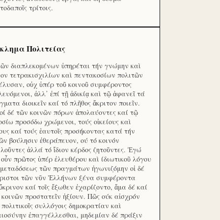
τοδαποῖς τρίτοις.
κλημα Πολιτείας
τῶν διαπλεκομένων ὑπηρέται τήν γνώμην καὶ
ον τετρακισχιλίων καὶ πεντακοσίων πολιτῶν
έλυσαν, οὐχ ὑπέρ τοῦ κοινοῦ συμφέροντος
λευόμενοι, ἀλλ᾽ ἐπί τῇ ἀδικίᾳ καὶ τῷ ἀφανεῖ τά
γματα διοικεῖν καί τό πλῆθος ἄκριτον ποιεῖν.
οί δέ τῶν κοινῶν πόρων ἀπολαύοντες καί τῷ
οσίω προσόδω χρώμενοι, τούς οἰκείους καὶ
ους καί τούς ἑαυτοῖς προσήκοντας κατά τήν
ῶν βούλησιν ἐθεράπευον, ού τό κοινόν
λοῦντες ἀλλά τό ἴδιον κέρδος ζητοῦντες. Ἐγώ
 οὖν πρῶτος ὑπέρ ἐλευθέρου καὶ ίδιωτικοῦ λόγου
 μεταδόσεως τῶν πραγμάτων ἠγωνιζόμην οἱ δέ
ριστοι τῶν νῦν Ἑλλήνων ξένα συμφέροντα
ὔκρινον καί τοῖς ἔξωθεν ἐχαρίζοντο, ἅμα δέ καί
 κοινῶν προστατεῖν ἠξίουν. Πῶς ούκ αἰσχρόν
ς πολιτικοῖς συλλόγοις δημοκρατίαν καὶ
αιοσύνην ἐπαγγέλλεσθαι, μηδεμίαν δέ πράξιν