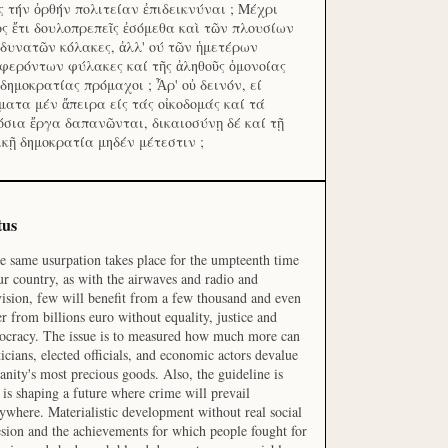
ς τήν ὀρθήν πολιτείαν ἐπιδεικνύναι ; Μέχρι
ος ἔτι δουλοπρεπεῖς ἐσόμεθα καὶ τῶν πλουσίων
 δυνατῶν κόλακες, ἀλλ' ού τῶν ἡμετέρων
φερόντων φύλακες καί τῆς ἀληθοῦς ὁμονοίας
 δημοκρατίας πρόμαχοι ; Ἆρ' οὐ δεινόν, εί
ματα μέν ἄπειρα είς τάς οἰκοδομάς καί τά
όσια ἔργα δαπανῶνται, δικαιοσύνῃ δέ καί τῇ
ικῇ δημοκρατία μηδέν μέτεστιν ;
tus
he same usurpation takes place for the umpteenth time
ur country, as with the airwaves and radio and
vision, few will benefit from a few thousand and even
r from billions euro without equality, justice and
cracy. The issue is to measured how much more can
ticians, elected officials, and economic actors devalue
nity's most precious goods. Also, the guideline is
is shaping a future where crime will prevail
ywhere. Materialistic development without real social
sion and the achievements for which people fought for