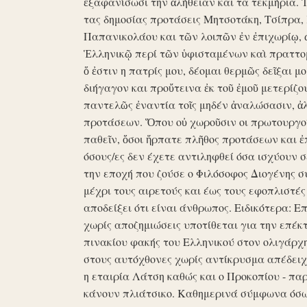
ἐξαφανίσωσι την ἀλήθειαν και τα τεκμήρια. Ἰδ
τας δημοσίας προτάσεις Μητσοτάκη, Τσίπρα,
Παπανικολάου και τῶν λοιπῶν ἐν ἐπιχωρίῳ,
Ἑλληνικῷ περί τῶν ὑφισταμένων καὶ πραττομ
ὅ ἐστιν η πατρίς μου, δέομαι θερμῶς δεῖξαι μ
διήγαγον και προὔτεινα ἐκ τοῦ ἐμοῦ μετερίζο
παντελῶς ἐναντία τοῖς μηδέν ἀναλώσασιν, ἀ
προτάσεων. Ὅπου οὐ χωροῦσιν οι πρωτουργοί 
παθεῖν, ὅσοι ἥρπατε πλῆθος προτάσεων και ἐ
όσους/ες δεν έχετε αντιληφθεί όσα ισχύουν σ
την εποχή που ζούσε ο Φιλόσοφος Διογένης 
μέχρι τους αιρετούς και έως τους εφοπλιστές
αποδείξει ότι είναι άνθρωπος. Ειδικότερα: 
χωρίς αποζημιώσεις υποτίθεται για την επέκ
πινακίου φακής του Ελληνικού στον ολιγάρχ
στους αυτόχθονες χωρίς αντίκρυσμα απέδειχθη 
η εταιρία Λάτση καθώς και ο Προκοπίου - πα
κάνουν πλιάτσικο. Καθημερινά σύμφωνα όσω