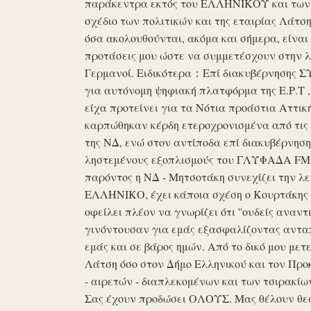
παράκεντρα εκτός του ΕΛΛΗΝΙΚΟΥ και των ό
σχέδιο των πολιτικών και της εταιρίας Λάτ
όσα ακολουθούνται, ακόμα και σήμερα, είναι σ
προτάσεις μου ώστε να συμμετέσχουν στην λε
Γερμανοί. Ειδικότερα：Επί διακυβέρνησης ΣΥΡ
για αυτόνομη ψηφιακή πλατφόρμα της Ε.Ρ.Τ ,
είχα προτείνει για τα Νότια προάστια Αττικ
καρπώθηκαν κέρδη ετεροχρονισμένα από τις 
της ΝΔ, ενώ στον αντίποδα επί διακυβέρνη
ληστεμένους εξοπλισμούς του ΓΛΥΦΑΔΑ FM στ
παρόντος η ΝΔ - Μητσοτάκη συνεχίζει την λ
ΕΛΛΗΝΙΚΟ, έχει κάποια σχέση ο Κουρτάκης η
οφείλει πλέον να γνωρίζει ότι ''ουδείς αναντ
γινόντουσαν για εμάς εξασφαλίζοντας ανταπ
εμάς και σε βάρος ημών. Από το δικό μου μετ
Λάτση όσο στον Δήμο Ελληνικού και τον Προκ
- αιρετών - διαπλεκομένων και των τσιρακίω
Σας έχουν προδώσει ΟΛΟΥΣ. Μας θέλουν θε