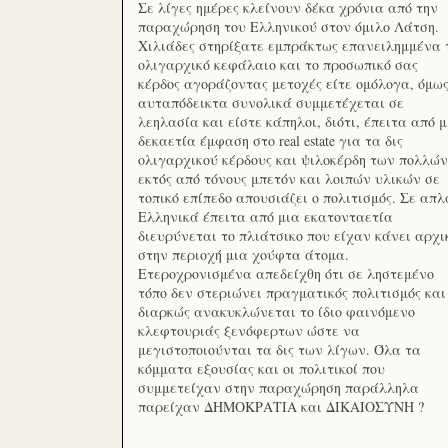
Σε λίγες ημέρες κλείνουν δέκα χρόνια από την
παραχώρηση του Ελληνικού στον όμιλο Λάτση.
Χιλιάδες στηρίξατε εμπράκτως επανειλημμένα 
ολιγαρχικό κεφάλαιο και το προσωπικό σας
κέρδος αγοράζοντας μετοχές είτε ομόλογα, όμω
αυταπόδεικτα συνολικά συμμετέχεται σε
λεηλασία και είστε κάπηλοι, διότι, έπειτα από μ
δεκαετία έμφαση στο real estate για τα δις
ολιγαρχικού κέρδους και ψιλοκέρδη των πολλών
εκτός από τόνους μπετόν και λοιπών υλικών σε
τοπικό επίπεδο απουσιάζει ο πολιτισμός. Σε απλ
Ελληνικά έπειτα από μια εκατονταετία
διευρύνεται το πλιάτσικο που είχαν κάνει αρχι
στην περιοχή μια χούφτα άτομα.
Ετεροχρονισμένα απεδείχθη ότι σε ληστεμένο
τόπο δεν στεριώνει πραγματικός πολιτισμός και
διαρκώς ανακυκλώνεται το ίδιο φαινόμενο
κλεφτουριάς ξενόφερτων ώστε να
μεγιστοποιούνται τα δις των λίγων. Όλα τα
κόμματα εξουσίας και οι πολιτικοί που
συμμετείχαν στην παραχώρηση παράλληλα
παρείχαν ΔΗΜΟΚΡΑΤΙΑ και ΔΙΚΑΙΟΣΥΝΗ ?