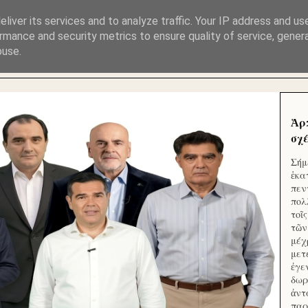
ΜΟΥ ΕΚΛΕΙΣΑΝ ΤΑ ΣΟΣΙΑΛ ΚΑΙ ΦΙΜΩΣΑΝ ΤΟ SITE. ΟΙ 
liver its services and to analyze traffic. Your IP address and us
rmance and security metrics to ensure quality of service, gene
buse.
 ΑΠΟ ΤΟ ΜΙΚΡΟΝ ΑΠΑΓΟΥΣΙ
Ἁρ
σχέ
Σήμ
ἑκα
πεν
πολ
τοῖ
τῶν
μέχ
μετ
ἐγε
δωρ
ἀντ
παρ