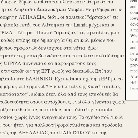
cent
μορων δήμων καθίσταται ηλίου φαεινότερο ότι το
and 
ση ήταν Λεηλασία Διαπλοκή και Μαφία. Ήδη σύμφωνα με
domi
αφής η ΛΕΗΛΑΣΙΑ, διότι, οι πολιτικοί ''άρπαξαν'' τις
lowe
deve
ηλασία εκτός του Λάτση και της Lamda μέχρι και οι
a me
ΙΖΑ - Τσίπρα - Παππά ''άρπαξαν'' τις προτάσεις μου
When
 καθώς επίσης την δημιουργία θεματικών μέσων που
from
ής που προφανώς δεν ίσχυσε στα νότια, όμως
and 
he w
προτάσεις μου κυβερνώντες και το πελατειακό σύστημα
to i
σης ΣΥΡΙΖΑ συνέχισαν να παρακρατούν τους
prov
ις αποθήκες της ΕΡΤ χωρίς να δικαιωθώ. Επί του
medi
Also
εηλασία στο ΕΛΛΗΝΙΚΟ. Έχει κάποια σχέση η ΕΡΤ με το
Hell
 μήπως οι Γερμανοί ? Ειδικά ο Γιάννης Κωνσταντάτος
bene
ικατάστατος'', ειδικά όταν όλα από τους επενδυτές θα
οδοτικότητα στους αυτόχθονες, ενώ όλα γίνονται χωρίς
ερίζι κατέθεσα τις προτάσεις μου τόσο στην εταιρία
οπίου χωρίς ίχνος ενεργειών τους. Το σχέδιο πολιτικών
ν τους ήταν για πολλοστή φορά πλιάτσικο και προδοσία.
ατές της ΛΕΗΛΑΣΙΑΣ, του ΠΛΙΑΤΣΙΚΟΥ και της