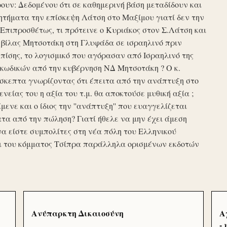
υν: Δεδομένου ότι σε καθημερινή βάση μεταδίδουν και
τήματα την επίσκεψη Λάτση στο Μαξίμου γιατί δεν την
πιπροσθέτως, τι πρότεινε ο Κυριάκος στον Σ.Λάτση και
ης βίλας Μητσοτάκη στη Γλυφάδα σε ισραηλινό πριν
ίσης, το λογισμικό που αγόρασαν από Ισραηλινό της
κωδικών από την κυβέρνηση ΝΔ Μητσοτάκη ? Ο κ.
σκεπτα γνωρίζοντας ότι έπειτα από την ανάπτυξη στο
ενείας του η αξία του τ.μ. θα αποκτούσε μυθική αξία ;
μενε και ο ίδιος την ''ανάπτυξη'' που ευαγγελίζεται
τα από την πώληση? Γιατί ήθελε να μην έχει άμεση
να είστε συμπολίτες στη νέα πόλη του Ελληνικού
ι του κόμματος Τσίπρα παράλληλα ορισμένων εκδοτών
Ανύπαρκτη Δικαιοσύνη
Α
-