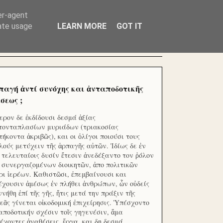
ΧΙΛΙΑΔΕΣ ΜΙΚΡΟΕΠΕΝΔΥΤΕΣ ΕΠΕΝΔΥΣΑΤΕ ΓΙΑ
er-agent
rate usage
LEARN MORE
GOT IT
παγή ἀντί συνόχης και ἀνταποδοτικῆς
σεως ;
ερον δε ἐκδίδουσι δεσμά ἀξίας
τονταπλασίων μυριάδων (τριακοσίας
τήκοντα ἀκριβῶς), και οι ὀλίγοι ποιούσι τους
λούς μετύχειν τῆς ἁρπαγῆς αὐτῶν. Ἰδίως δε ἐν
ς τελευταίοις δυσίν ἔτεσιν ἀνεδέξαντο τον ῥόλον
 συνεργαζομένων διοικητῶν, ἀπο πολιτικῶν
ρι ἱερέων. Καθιστῶσι, ἐπεμβαίνουσι και
έχουσιν ἀμέσως ἐν πλήθει ἀνθρώπων, ὧν οὐδείς
ννήθη ἐπί τῆς γῆς, ἥτις μετά την πράξιν τῆς
εᾶς γίνεται οἰκοδομική ἐπιχείρησις. Ὑπέσχοντο
αποδοτικήν σχέσιν τοῖς γηγενέσιν, ἅμα
έχοντες ἀναθέσεις, ἔργα, και δη δεσμά