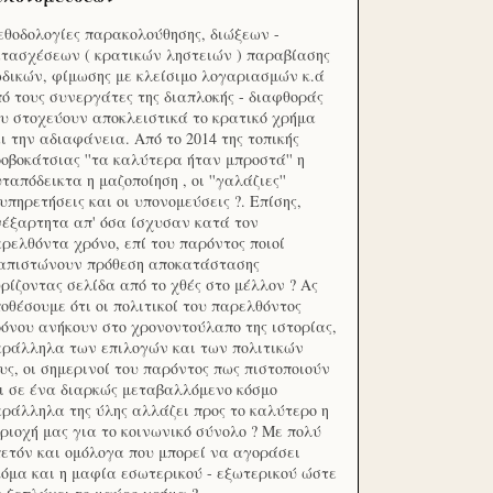
θοδολογίες παρακολούθησης, διώξεων -
τασχέσεων ( κρατικών ληστειών ) παραβίασης
δικών, φίμωσης με κλείσιμο λογαριασμών κ.ά
ό τους συνεργάτες της διαπλοκής - διαφθοράς
υ στοχεύουν αποκλειστικά το κρατικό χρήμα
ι την αδιαφάνεια. Από το 2014 της τοπικής
οβοκάτσιας ''τα καλύτερα ήταν μπροστά'' η
ταπόδεικτα η μαζοποίηση , οι ''γαλάζιες''
υπηρετήσεις και οι υπονομεύσεις ?. Επίσης,
έξαρτητα απ' όσα ίσχυσαν κατά τον
ρελθόντα χρόνο, επί του παρόντος ποιοί
ιαπιστώνουν πρόθεση αποκατάστασης
ρίζοντας σελίδα από το χθές στο μέλλον ? Ας
οθέσουμε ότι οι πολιτικοί του παρελθόντος
όνου ανήκουν στο χρονοντούλαπο της ιστορίας,
ράλληλα των επιλογών και των πολιτικών
υς, οι σημερινοί του παρόντος πως πιστοποιούν
ι σε ένα διαρκώς μεταβαλλόμενο κόσμο
ράλληλα της ύλης αλλάζει προς το καλύτερο η
ριοχή μας για το κοινωνικό σύνολο ? Με πολύ
ετόν και ομόλογα που μπορεί να αγοράσει
όμα και η μαφία εσωτερικού - εξωτερικού ώστε