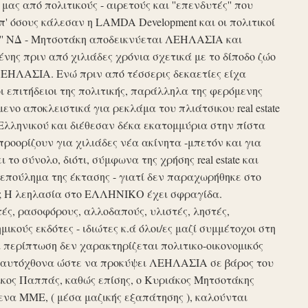
ς από πολιτικούς - αιρετούς και ''επενδυτές'' που
απ' όσους κάλεσαν η LAMDA Development και οι πολιτικοί
τυξη'' ΝΔ - Μητσοτάκη αποδεικνύεται ΛΕΗΛΑΣΙΑ και
νης πριν από χιλιάδες χρόνια σχετικά με το δίποδο ζώο
ΛΕΗΛΑΣΙΑ. Ενώ πριν από τέσσερις δεκαετίες είχα
ι επιτήδειοι της πολιτικής, παράλληλα της φερόμενης
νο αποκλειστικά για ρεκλάμα του πλιάτσικου real estate
Ελληνικού και διέθεσαν δέκα εκατομμύρια στην πίστα
προορίζουν για χιλιάδες νέα ακίνητα -μπετόν και για
το σύνολο, διότι, σύμφωνα της χρήσης real estate και
επούλημα της έκτασης - γιατί δεν παραχωρήθηκε στο
ές ; Η λεηλασία στο ΕΛΛΗΝΙΚΟ έχει σφραγίδα.
τές, ρασοφόρους, αλλοδαπούς, υλιστές, ληστές,
μικούς εκδότες - ιδιώτες κ.ά όλοι/ες μαζί συμμέτοχοι στη
περίπτωση δεν χαρακτηρίζεται πολιτικο-οικονομικός
ου αυτόχθονα ώστε να προκύψει ΛΕΗΛΑΣΙΑ σε βάρος του
ίκος Παππάς, καθώς επίσης, ο Κυριάκος Μητσοτάκης
να ΜΜΕ, ( μέσα μαζικής εξαπάτησης ), καλούνται