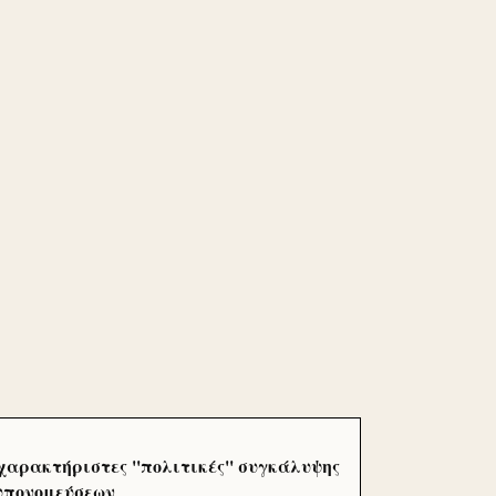
χαρακτήριστες ''πολιτικές'' συγκάλυψης
 υπονομεύσεων