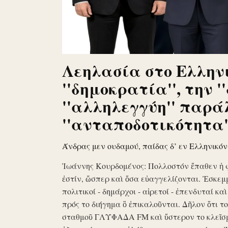
Λεηλασία στο Ελληνι
''δημοκρατία'', την '
''αλληλεγγύη'' παρά
''ανταποδοτικότητα''
Άνδρας μεν ουδαμού, παίδας δ’ εν Ελληνικό
Ἰωάννης Κουρδομένος: Πολλοστόν ἔπαθεν ἡ 
ἐστίν, ὥσπερ καὶ ὅσα εὐαγγελίζονται. Ἐσκεμ
πολιτικοί - δημάρχοι - αἱρετοί - ἐπενδυταί κα
πρός το διήγημα ὃ ἐπικαλοῦνται. Δῆλον ὅτι 
σταθμοῦ ΓΛΥΦΑΔΑ FM καὶ ὕστερον το κλεῖσ