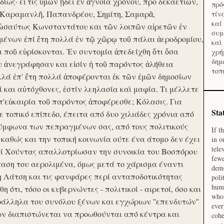
ίως· εἴ τις ὑμῶν ᾔδει ἐν ἀγνοία χρόνου, προ δεκαετιῶν,
πρό
 Καραμανλῆ, Παπανδρέου, Σημίτη, Σαμαρᾶ,
τίν
καί
 ὡσαύτως Κωνσταντάτου και τῶν λοιπῶν αἱρετῶν ἐν
συμ
ένων ἐπί ἔτη πολλά ἐν τῷ χῶρῳ τοῦ πάλαι ἀεροδρομίου,
καὶ
οι ποῦ εὑρίσκονται. Ἐν συντομία ἀπεδείχθη ὅτι ὅσα
χρή
δημ
υ ἀνεγράφησαν και εἰσίν ἡ τοῦ παρόντος ἀλήθεια
τοπ
λλά ἐπ' ἔτη πολλά ἀποφέρονται ἐκ τῶν ἐμῶν δημοσίων
και αὐτόχθονες, ἐστίν λεηλασία καὶ μαφία. Τι μέλλετε
π'εὐκαιρία τοῦ παρόντος ἀποφέρεσθε; Κόλασις. Για
Sta
ε τοπικό επίπεδο, έπειτα από δυο χιλιάδες χρόνια από
σύμφωνα των πεπραγμένων σας, από τους πολιτικούς
If t
 καθώς και την τοπική κοινωνία ούτε ένα άτομο δεν έχει
in o
tele
Επί Χούντας απαλλοτρίωσαν την συνοικία του Βοσπόρου
fewe
ταση του αερολιμένα, όμως μετά το χάρισμα έναντι
demo
η Λάτση και τις φανφάρες περί ανταποδοτικότητας
poli
huma
ότι, τόσο οι κυβερνώντες - πολιτικοί - αιρετοί, όσο και
who 
ράλληλα του συνόλου ξένων και εγχώριων ''επενδυτών''
ever
ν διαπιστώνεται να προωθούνται από κέντρα και
cohe