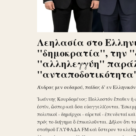
Λεηλασία στο Ελληνι
''δημοκρατία'', την '
''αλληλεγγύη'' παρά
''ανταποδοτικότητα''
Άνδρας μεν ουδαμού, παίδας δ’ εν Ελληνικό
Ἰωάννης Κουρδομένος: Πολλοστόν ἔπαθεν ἡ 
ἐστίν, ὥσπερ καὶ ὅσα εὐαγγελίζονται. Ἐσκεμ
πολιτικοί - δημάρχοι - αἱρετοί - ἐπενδυταί κα
πρός το διήγημα ὃ ἐπικαλοῦνται. Δῆλον ὅτι 
σταθμοῦ ΓΛΥΦΑΔΑ FM καὶ ὕστερον το κλεῖσ