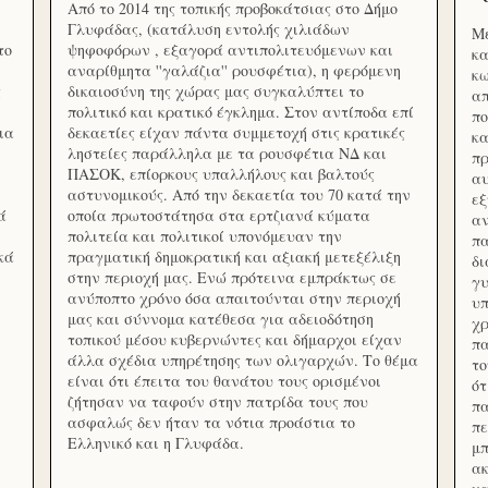
Από το 2014 της τοπικής προβοκάτσιας στο Δήμο
Γλυφάδας, (κατάλυση εντολής χιλιάδων
Με
το
ψηφοφόρων , εξαγορά αντιπολιτευόμενων και
κα
αναρίθμητα ''γαλάζια'' ρουσφέτια), η φερόμενη
κω
ς
δικαιοσύνη της χώρας μας συγκαλύπτει το
απ
πολιτικό και κρατικό έγκλημα. Στον αντίποδα επί
πο
ια
δεκαετίες είχαν πάντα συμμετοχή στις κρατικές
κα
ληστείες παράλληλα με τα ρουσφέτια ΝΔ και
πρ
ΠΑΣΟΚ, επίορκους υπαλλήλους και βαλτούς
αυ
αστυνομικούς. Από την δεκαετία του 70 κατά την
εξ
ά
οποία πρωτοστάτησα στα ερτζιανά κύματα
αν
πολιτεία και πολιτικοί υπονόμευαν την
πα
κά
πραγματική δημοκρατική και αξιακή μετεξέλιξη
δ
στην περιοχή μας. Ενώ πρότεινα εμπράκτως σε
γυ
ανύποπτο χρόνο όσα απαιτούνται στην περιοχή
υπ
μας και σύννομα κατέθεσα για αδειοδότηση
χρ
τοπικού μέσου κυβερνώντες και δήμαρχοι είχαν
πα
άλλα σχέδια υπηρέτησης των ολιγαρχών. Το θέμα
το
είναι ότι έπειτα του θανάτου τους ορισμένοι
ότ
ζήτησαν να ταφούν στην πατρίδα τους που
πα
ασφαλώς δεν ήταν τα νότια προάστια το
πε
Ελληνικό και η Γλυφάδα.
μπ
ακ