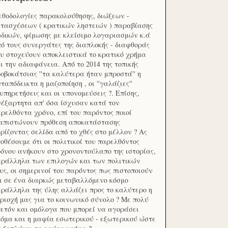
θοδολογίες παρακολούθησης, διώξεων -
τασχέσεων ( κρατικών ληστειών ) παραβίασης
δικών, φίμωσης με κλείσιμο λογαριασμών κ.ά
ό τους συνεργάτες της διαπλοκής - διαφθοράς
υ στοχεύουν αποκλειστικά το κρατικό χρήμα
ι την αδιαφάνεια. Από το 2014 της τοπικής
οβοκάτσιας ''τα καλύτερα ήταν μπροστά'' η
ταπόδεικτα η μαζοποίηση , οι ''γαλάζιες''
υπηρετήσεις και οι υπονομεύσεις ?. Επίσης,
έξαρτητα απ' όσα ίσχυσαν κατά τον
ρελθόντα χρόνο, επί του παρόντος ποιοί
ιαπιστώνουν πρόθεση αποκατάστασης
ρίζοντας σελίδα από το χθές στο μέλλον ? Ας
οθέσουμε ότι οι πολιτικοί του παρελθόντος
όνου ανήκουν στο χρονοντούλαπο της ιστορίας,
ράλληλα των επιλογών και των πολιτικών
υς, οι σημερινοί του παρόντος πως πιστοποιούν
ι σε ένα διαρκώς μεταβαλλόμενο κόσμο
ράλληλα της ύλης αλλάζει προς το καλύτερο η
ριοχή μας για το κοινωνικό σύνολο ? Με πολύ
ετόν και ομόλογα που μπορεί να αγοράσει
όμα και η μαφία εσωτερικού - εξωτερικού ώστε