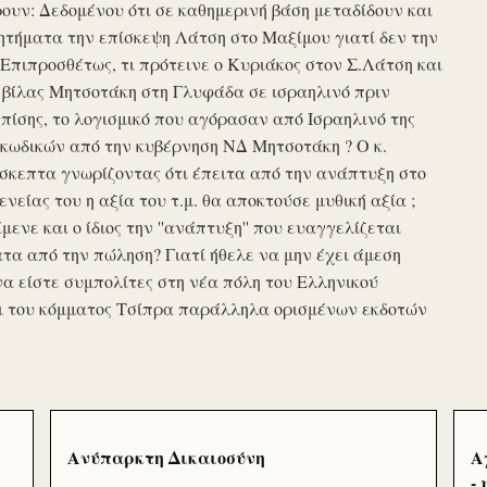
υν: Δεδομένου ότι σε καθημερινή βάση μεταδίδουν και
τήματα την επίσκεψη Λάτση στο Μαξίμου γιατί δεν την
πιπροσθέτως, τι πρότεινε ο Κυριάκος στον Σ.Λάτση και
ης βίλας Μητσοτάκη στη Γλυφάδα σε ισραηλινό πριν
ίσης, το λογισμικό που αγόρασαν από Ισραηλινό της
κωδικών από την κυβέρνηση ΝΔ Μητσοτάκη ? Ο κ.
σκεπτα γνωρίζοντας ότι έπειτα από την ανάπτυξη στο
ενείας του η αξία του τ.μ. θα αποκτούσε μυθική αξία ;
μενε και ο ίδιος την ''ανάπτυξη'' που ευαγγελίζεται
τα από την πώληση? Γιατί ήθελε να μην έχει άμεση
να είστε συμπολίτες στη νέα πόλη του Ελληνικού
ι του κόμματος Τσίπρα παράλληλα ορισμένων εκδοτών
Ανύπαρκτη Δικαιοσύνη
Α
-