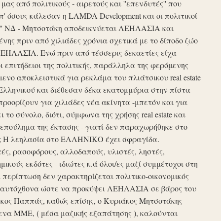
ς από πολιτικούς - αιρετούς και ''επενδυτές'' που
απ' όσους κάλεσαν η LAMDA Development και οι πολιτικοί
τυξη'' ΝΔ - Μητσοτάκη αποδεικνύεται ΛΕΗΛΑΣΙΑ και
νης πριν από χιλιάδες χρόνια σχετικά με το δίποδο ζώο
ΛΕΗΛΑΣΙΑ. Ενώ πριν από τέσσερις δεκαετίες είχα
ι επιτήδειοι της πολιτικής, παράλληλα της φερόμενης
νο αποκλειστικά για ρεκλάμα του πλιάτσικου real estate
Ελληνικού και διέθεσαν δέκα εκατομμύρια στην πίστα
προορίζουν για χιλιάδες νέα ακίνητα -μπετόν και για
το σύνολο, διότι, σύμφωνα της χρήσης real estate και
επούλημα της έκτασης - γιατί δεν παραχωρήθηκε στο
ές ; Η λεηλασία στο ΕΛΛΗΝΙΚΟ έχει σφραγίδα.
τές, ρασοφόρους, αλλοδαπούς, υλιστές, ληστές,
μικούς εκδότες - ιδιώτες κ.ά όλοι/ες μαζί συμμέτοχοι στη
περίπτωση δεν χαρακτηρίζεται πολιτικο-οικονομικός
ου αυτόχθονα ώστε να προκύψει ΛΕΗΛΑΣΙΑ σε βάρος του
ίκος Παππάς, καθώς επίσης, ο Κυριάκος Μητσοτάκης
να ΜΜΕ, ( μέσα μαζικής εξαπάτησης ), καλούνται