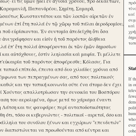
ίως· εἴ τις ὑμῶν ᾔδει ἐν ἀγνοία χρόνου, προ δεκαετιῶν,
πρό
 Καραμανλῆ, Παπανδρέου, Σημίτη, Σαμαρᾶ,
τίν
καί
 ὡσαύτως Κωνσταντάτου και τῶν λοιπῶν αἱρετῶν ἐν
συμ
ένων ἐπί ἔτη πολλά ἐν τῷ χῶρῳ τοῦ πάλαι ἀεροδρομίου,
καὶ
οι ποῦ εὑρίσκονται. Ἐν συντομία ἀπεδείχθη ὅτι ὅσα
χρή
δημ
υ ἀνεγράφησαν και εἰσίν ἡ τοῦ παρόντος ἀλήθεια
τοπ
λλά ἐπ' ἔτη πολλά ἀποφέρονται ἐκ τῶν ἐμῶν δημοσίων
και αὐτόχθονες, ἐστίν λεηλασία καὶ μαφία. Τι μέλλετε
π'εὐκαιρία τοῦ παρόντος ἀποφέρεσθε; Κόλασις. Για
Sta
ε τοπικό επίπεδο, έπειτα από δυο χιλιάδες χρόνια από
σύμφωνα των πεπραγμένων σας, από τους πολιτικούς
If t
 καθώς και την τοπική κοινωνία ούτε ένα άτομο δεν έχει
in o
tele
Επί Χούντας απαλλοτρίωσαν την συνοικία του Βοσπόρου
fewe
ταση του αερολιμένα, όμως μετά το χάρισμα έναντι
demo
η Λάτση και τις φανφάρες περί ανταποδοτικότητας
poli
huma
ότι, τόσο οι κυβερνώντες - πολιτικοί - αιρετοί, όσο και
who 
ράλληλα του συνόλου ξένων και εγχώριων ''επενδυτών''
ever
ν διαπιστώνεται να προωθούνται από κέντρα και
cohe