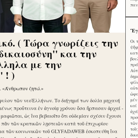
παν
Ἔγ
κό. ( Τώρα γνωρίζεις την
Οι 
ψῆφ
'δικαιοσύνη'' και την
κατ
βου
λληλα με την
πρά
Αὐτ
 ! )
δημ
φίλ
ν. «Άνθρωπον ζητώ.»
αὑτ
ὠφε
μέν
φυλον τῶν νεοἙλλήνων. Το διήγημά των δολία μηχανή
καί
μένως προὔτεινα ἐν ἀγνοίᾳ χρόνου ὅσα ἥρπασαν ἀρχαί -
ἀχά
ὶ μαφιῶται, ὡς ἵνα βεβαιοῖτο ὅτι οὐδεμίαν σχέσιν ἔχουσι
προ
το πᾶν τῶν κρατικῶν λῃστειῶν κατὰ τοῦ ἐπιχωρίου
τῶν
τοῖ
μα τῶν κοινωνικῶν τοῦ GLYFADAWEB ἐσκοπεύθη ἵνα
δικ