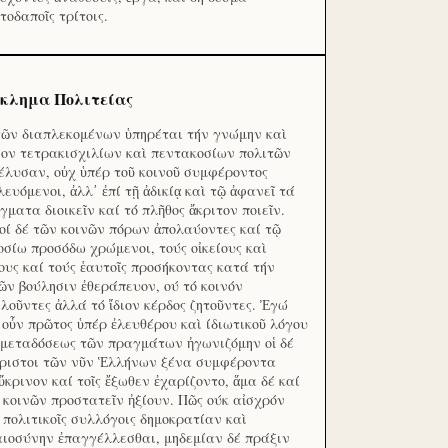
τοδαποῖς τρίτοις.
κλημα Πολιτείας
τῶν διαπλεκομένων ὑπηρέται τήν γνώμην καὶ
ον τετρακισχιλίων καὶ πεντακοσίων πολιτῶν
έλυσαν, οὐχ ὑπέρ τοῦ κοινοῦ συμφέροντος
λευόμενοι, ἀλλ᾽ ἐπί τῇ ἀδικίᾳ καὶ τῷ ἀφανεῖ τά
γματα διοικεῖν καί τό πλῆθος ἄκριτον ποιεῖν.
οί δέ τῶν κοινῶν πόρων ἀπολαύοντες καί τῷ
οσίω προσόδω χρώμενοι, τούς οἰκείους καὶ
ους καί τούς ἑαυτοῖς προσήκοντας κατά τήν
ῶν βούλησιν ἐθεράπευον, ού τό κοινόν
λοῦντες ἀλλά τό ἴδιον κέρδος ζητοῦντες. Ἐγώ
 οὖν πρῶτος ὑπέρ ἐλευθέρου καὶ ίδιωτικοῦ λόγου
 μεταδόσεως τῶν πραγμάτων ἠγωνιζόμην οἱ δέ
ριστοι τῶν νῦν Ἑλλήνων ξένα συμφέροντα
ὔκρινον καί τοῖς ἔξωθεν ἐχαρίζοντο, ἅμα δέ καί
 κοινῶν προστατεῖν ἠξίουν. Πῶς ούκ αἰσχρόν
ς πολιτικοῖς συλλόγοις δημοκρατίαν καὶ
αιοσύνην ἐπαγγέλλεσθαι, μηδεμίαν δέ πράξιν