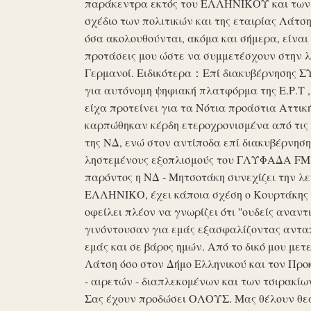
παράκεντρα εκτός του ΕΛΛΗΝΙΚΟΥ και των ό
σχέδιο των πολιτικών και της εταιρίας Λάτ
όσα ακολουθούνται, ακόμα και σήμερα, είναι σ
προτάσεις μου ώστε να συμμετέσχουν στην λε
Γερμανοί. Ειδικότερα：Επί διακυβέρνησης ΣΥΡ
για αυτόνομη ψηφιακή πλατφόρμα της Ε.Ρ.Τ ,
είχα προτείνει για τα Νότια προάστια Αττικ
καρπώθηκαν κέρδη ετεροχρονισμένα από τις 
της ΝΔ, ενώ στον αντίποδα επί διακυβέρνη
ληστεμένους εξοπλισμούς του ΓΛΥΦΑΔΑ FM στ
παρόντος η ΝΔ - Μητσοτάκη συνεχίζει την λ
ΕΛΛΗΝΙΚΟ, έχει κάποια σχέση ο Κουρτάκης η
οφείλει πλέον να γνωρίζει ότι ''ουδείς αναντ
γινόντουσαν για εμάς εξασφαλίζοντας ανταπ
εμάς και σε βάρος ημών. Από το δικό μου μετ
Λάτση όσο στον Δήμο Ελληνικού και τον Προκ
- αιρετών - διαπλεκομένων και των τσιρακίω
Σας έχουν προδώσει ΟΛΟΥΣ. Μας θέλουν θε