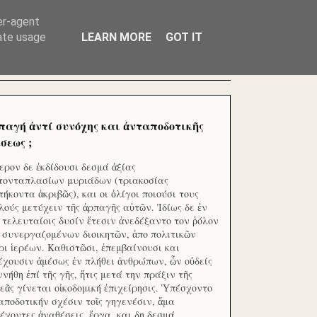
ΧΙΛΙΑΔΕΣ ΜΙΚΡΟΕΠΕΝΔΥΤΕΣ ΕΠΕΝΔΥΣΑΤΕ ΓΙΑ
er-agent
rate usage
LEARN MORE
GOT IT
παγή ἀντί συνόχης και ἀνταποδοτικῆς
σεως ;
ερον δε ἐκδίδουσι δεσμά ἀξίας
τονταπλασίων μυριάδων (τριακοσίας
τήκοντα ἀκριβῶς), και οι ὀλίγοι ποιούσι τους
λούς μετύχειν τῆς ἁρπαγῆς αὐτῶν. Ἰδίως δε ἐν
ς τελευταίοις δυσίν ἔτεσιν ἀνεδέξαντο τον ῥόλον
 συνεργαζομένων διοικητῶν, ἀπο πολιτικῶν
ρι ἱερέων. Καθιστῶσι, ἐπεμβαίνουσι και
έχουσιν ἀμέσως ἐν πλήθει ἀνθρώπων, ὧν οὐδείς
ννήθη ἐπί τῆς γῆς, ἥτις μετά την πράξιν τῆς
εᾶς γίνεται οἰκοδομική ἐπιχείρησις. Ὑπέσχοντο
αποδοτικήν σχέσιν τοῖς γηγενέσιν, ἅμα
έχοντες ἀναθέσεις, ἔργα, και δη δεσμά