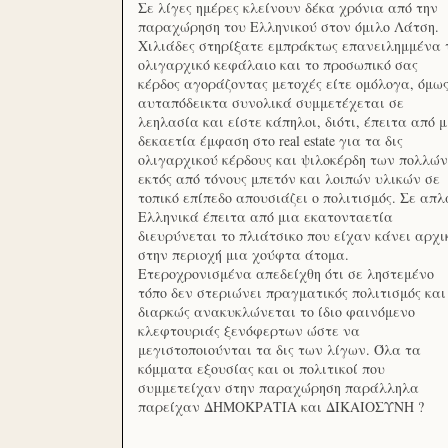
Σε λίγες ημέρες κλείνουν δέκα χρόνια από την
παραχώρηση του Ελληνικού στον όμιλο Λάτση.
Χιλιάδες στηρίξατε εμπράκτως επανειλημμένα 
ολιγαρχικό κεφάλαιο και το προσωπικό σας
κέρδος αγοράζοντας μετοχές είτε ομόλογα, όμω
αυταπόδεικτα συνολικά συμμετέχεται σε
λεηλασία και είστε κάπηλοι, διότι, έπειτα από μ
δεκαετία έμφαση στο real estate για τα δις
ολιγαρχικού κέρδους και ψιλοκέρδη των πολλών
εκτός από τόνους μπετόν και λοιπών υλικών σε
τοπικό επίπεδο απουσιάζει ο πολιτισμός. Σε απλ
Ελληνικά έπειτα από μια εκατονταετία
διευρύνεται το πλιάτσικο που είχαν κάνει αρχι
στην περιοχή μια χούφτα άτομα.
Ετεροχρονισμένα απεδείχθη ότι σε ληστεμένο
τόπο δεν στεριώνει πραγματικός πολιτισμός και
διαρκώς ανακυκλώνεται το ίδιο φαινόμενο
κλεφτουριάς ξενόφερτων ώστε να
μεγιστοποιούνται τα δις των λίγων. Όλα τα
κόμματα εξουσίας και οι πολιτικοί που
συμμετείχαν στην παραχώρηση παράλληλα
παρείχαν ΔΗΜΟΚΡΑΤΙΑ και ΔΙΚΑΙΟΣΥΝΗ ?