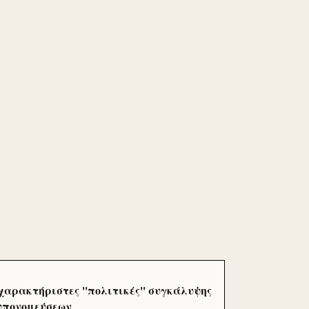
χαρακτήριστες ''πολιτικές'' συγκάλυψης
 υπονομεύσεων