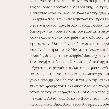
ἐξαφανίσωσι την ἀλήθειαν και τα τεκμήρια. Ἰδ
τας δημοσίας προτάσεις Μητσοτάκη, Τσίπρα,
Παπανικολάου και τῶν λοιπῶν ἐν ἐπιχωρίῳ,
Ἑλληνικῷ περί τῶν ὑφισταμένων καὶ πραττομ
ὅ ἐστιν η πατρίς μου, δέομαι θερμῶς δεῖξαι μ
διήγαγον και προὔτεινα ἐκ τοῦ ἐμοῦ μετερίζο
παντελῶς ἐναντία τοῖς μηδέν ἀναλώσασιν, ἀ
προτάσεων. Ὅπου οὐ χωροῦσιν οι πρωτουργοί 
παθεῖν, ὅσοι ἥρπατε πλῆθος προτάσεων και ἐ
όσους/ες δεν έχετε αντιληφθεί όσα ισχύουν σ
την εποχή που ζούσε ο Φιλόσοφος Διογένης 
μέχρι τους αιρετούς και έως τους εφοπλιστές
αποδείξει ότι είναι άνθρωπος. Ειδικότερα: 
χωρίς αποζημιώσεις υποτίθεται για την επέκ
πινακίου φακής του Ελληνικού στον ολιγάρχ
στους αυτόχθονες χωρίς αντίκρυσμα απέδειχθη 
η εταιρία Λάτση καθώς και ο Προκοπίου - πα
κάνουν πλιάτσικο. Καθημερινά σύμφωνα όσω