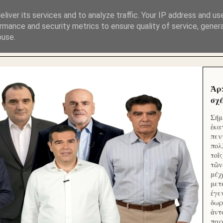
ΜΟΥ ΕΚΛΕΙΣΑΝ ΤΑ ΣΟΣΙΑΛ ΚΑΙ ΦΙΜΩΣΑΝ ΤΟ SITE. ΟΙ 
liver its services and to analyze traffic. Your IP address and us
rmance and security metrics to ensure quality of service, gene
buse.
 ΑΠΟ ΤΟ ΜΙΚΡΟΝ ΑΠΑΓΟΥΣΙ
Ἁρ
σχέ
Σήμ
ἑκα
πεν
πολ
τοῖ
τῶν
μέχ
μετ
ἐγε
δωρ
ἀντ
παρ