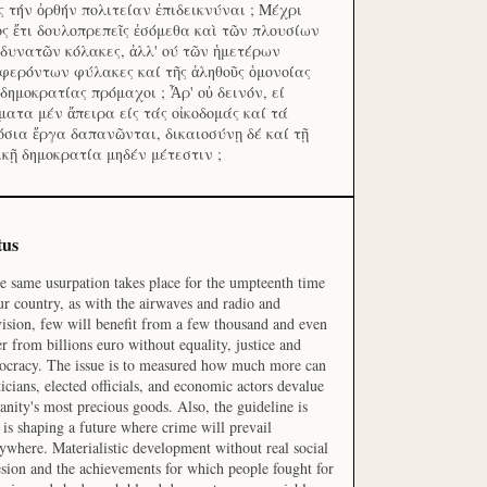
ς τήν ὀρθήν πολιτείαν ἐπιδεικνύναι ; Μέχρι
ος ἔτι δουλοπρεπεῖς ἐσόμεθα καὶ τῶν πλουσίων
 δυνατῶν κόλακες, ἀλλ' ού τῶν ἡμετέρων
φερόντων φύλακες καί τῆς ἀληθοῦς ὁμονοίας
 δημοκρατίας πρόμαχοι ; Ἆρ' οὐ δεινόν, εί
ματα μέν ἄπειρα είς τάς οἰκοδομάς καί τά
όσια ἔργα δαπανῶνται, δικαιοσύνῃ δέ καί τῇ
ικῇ δημοκρατία μηδέν μέτεστιν ;
tus
he same usurpation takes place for the umpteenth time
ur country, as with the airwaves and radio and
vision, few will benefit from a few thousand and even
r from billions euro without equality, justice and
cracy. The issue is to measured how much more can
ticians, elected officials, and economic actors devalue
nity's most precious goods. Also, the guideline is
is shaping a future where crime will prevail
ywhere. Materialistic development without real social
sion and the achievements for which people fought for