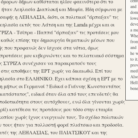
cent
μορων δήμων καθίσταται ηλίου φαεινότερο ότι το
and 
ση ήταν Λεηλασία Διαπλοκή και Μαφία. Ήδη σύμφωνα με
domi
αφής η ΛΕΗΛΑΣΙΑ, διότι, οι πολιτικοί ''άρπαξαν'' τις
lowe
deve
ηλασία εκτός του Λάτση και της Lamda μέχρι και οι
a me
ΙΖΑ - Τσίπρα - Παππά ''άρπαξαν'' τις προτάσεις μου
When
 καθώς επίσης την δημιουργία θεματικών μέσων που
from
ής που προφανώς δεν ίσχυσε στα νότια, όμως
and 
he w
προτάσεις μου κυβερνώντες και το πελατειακό σύστημα
to i
σης ΣΥΡΙΖΑ συνέχισαν να παρακρατούν τους
prov
ις αποθήκες της ΕΡΤ χωρίς να δικαιωθώ. Επί του
medi
Also
εηλασία στο ΕΛΛΗΝΙΚΟ. Έχει κάποια σχέση η ΕΡΤ με το
Hell
 μήπως οι Γερμανοί ? Ειδικά ο Γιάννης Κωνσταντάτος
bene
ικατάστατος'', ειδικά όταν όλα από τους επενδυτές θα
οδοτικότητα στους αυτόχθονες, ενώ όλα γίνονται χωρίς
ερίζι κατέθεσα τις προτάσεις μου τόσο στην εταιρία
οπίου χωρίς ίχνος ενεργειών τους. Το σχέδιο πολιτικών
ν τους ήταν για πολλοστή φορά πλιάτσικο και προδοσία.
ατές της ΛΕΗΛΑΣΙΑΣ, του ΠΛΙΑΤΣΙΚΟΥ και της