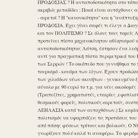
ΠΡΟΔΟΣΙΑΣ ? Η ανταποδοτικότητα στο τόπο μα
ακριβώς μεταδίδει ; Ποιοί είναι αυτόχθονες 
- αιρετοί ? Η ''κανονικότητα'' και η ''ανάπ
ΠΡΟΔΟΣΙΑ. Έχει γίνει σαφές τι έλεγε ο Διογέ
και τον ΠΟΛΙΤΙΣΜΟ ? Σε όλους τους τομείς 
προτείνει πίστα μηχανοκίνητου αθλητισμού ο
ανταποδοτικότητας Λάτση, έστησαν ένα λυόμε
αντί για πραγματική πίστα περιμετρικά του 
των Σερρών ! Το οικόπεδο που γεννήθηκα το 
τουρισμό - κονόμα των λίγων. Έχουν προδώσει 
των χιλιάδων νέων ακινήτων - γενικευμένο ξ
σύνολο με 90 ευρώ το τ.μ. για νέες οικοδομ
(Τραπεζίτες, χρηματιστές, εταιρίες ,εφοπλισ
θεσμικούς φορείς, πολιτικούς-αιρετούς, συστη
ΛΕΗΛΑΣΙΑ κατά των αυτοχθόνων.) Σε καμία 
πολιτισμός να υφαρπάζεις τις προτάσεις τ
από πάσης φύσεως τρίτους και βολικούς. Ο Ν
γνωρίζουν πολύ καλά τι αναφέρω. Τα φερόμε