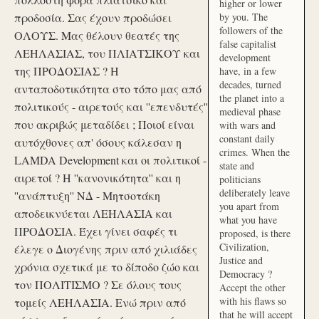
higher or lower
προδοσία. Σας έχουν προδώσει
by you. The
followers of the
ΟΛΟΥΣ. Μας θέλουν θεατές της
false capitalist
ΛΕΗΛΑΣΙΑΣ, του ΠΛΙΑΤΣΙΚΟΥ και
development
της ΠΡΟΔΟΣΙΑΣ ? Η
have, in a few
decades, turned
ανταποδοτικότητα στο τόπο μας από
the planet into a
πολιτικούς - αιρετούς και ''επενδυτές''
medieval phase
που ακριβώς μεταδίδει ; Ποιοί είναι
with wars and
constant daily
αυτόχθονες απ' όσους κάλεσαν η
crimes. When the
LAMDA Development και οι πολιτικοί -
state and
αιρετοί ? Η ''κανονικότητα'' και η
politicians
deliberately leave
''ανάπτυξη'' ΝΔ - Μητσοτάκη
you apart from
αποδεικνύεται ΛΕΗΛΑΣΙΑ και
what you have
ΠΡΟΔΟΣΙΑ. Έχει γίνει σαφές τι
proposed, is there
Civilization,
έλεγε ο Διογένης πριν από χιλιάδες
Justice and
χρόνια σχετικά με το δίποδο ζώο και
Democracy ?
τον ΠΟΛΙΤΙΣΜΟ ? Σε όλους τους
Accept the other
with his flaws so
τομείς ΛΕΗΛΑΣΙΑ. Ενώ πριν από
that he will accept