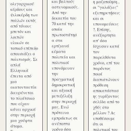
και βαλτούς
η μαζοποίηση ,
ολιγαρχικού
αστυνομικούς.
οι ''γαλάζιες''
κέρδους και
Από την
εξυπηρετήσεις
ψιλοκέρδη των
δεκαετία του
και οι
πολλών εκτός
70 κατά την
υπονομεύσεις
από τόνους
οποία
?. Επίσης,
μπετόν και
πρωτοστάτησ
ανέξαρτητα
λοιπών
α στα
απ' όσα
υλικών σε
ερτζιανά
ίσχυσαν κατά
τοπικό επίπεδο
κύματα
τον
απουσιάζει ο
πολιτεία και
παρελθόντα
πολιτισμός. Σε
πολιτικοί
χρόνο, επί του
απλά
υπονόμευαν
παρόντος
Ελληνικά
την
ποιοί
έπειτα από
πραγματική
διαπιστώνουν
μια
δημοκρατική
πρόθεση
εκατονταετία
και αξιακή
αποκατάστασ
διευρύνεται
μετεξέλιξη
ης γυρίζοντας
το πλιάτσικο
στην περιοχή
σελίδα από το
που είχαν
μας. Ενώ
χθές στο
κάνει αρχικά
πρότεινα
μέλλον ? Ας
στην περιοχή
εμπράκτως σε
υποθέσουμε
μια χούφτα
ανύποπτο
ότι οι
άτομα.
χρόνο όσα
πολιτικοί του