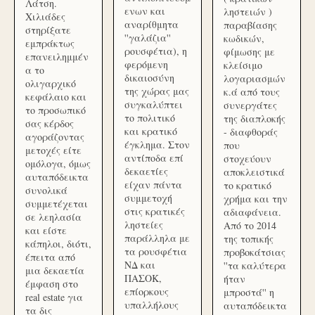
Λάτση.
ενων και
ληστειών )
Χιλιάδες
αναρίθμητα
παραβίασης
στηρίξατε
''γαλάζια''
κωδικών,
εμπράκτως
ρουσφέτια), η
φίμωσης με
επανειλημμέν
φερόμενη
κλείσιμο
α το
δικαιοσύνη
λογαριασμών
ολιγαρχικό
της χώρας μας
κ.ά από τους
κεφάλαιο και
συγκαλύπτει
συνεργάτες
το προσωπικό
το πολιτικό
της διαπλοκής
σας κέρδος
και κρατικό
- διαφθοράς
αγοράζοντας
έγκλημα. Στον
που
μετοχές είτε
αντίποδα επί
στοχεύουν
ομόλογα, όμως
δεκαετίες
αποκλειστικά
αυταπόδεικτα
είχαν πάντα
το κρατικό
συνολικά
συμμετοχή
χρήμα και την
συμμετέχεται
στις κρατικές
αδιαφάνεια.
σε λεηλασία
ληστείες
Από το 2014
και είστε
παράλληλα με
της τοπικής
κάπηλοι, διότι,
τα ρουσφέτια
προβοκάτσιας
έπειτα από
ΝΔ και
''τα καλύτερα
μια δεκαετία
ΠΑΣΟΚ,
ήταν
έμφαση στο
επίορκους
μπροστά'' η
real estate για
υπαλλήλους
αυταπόδεικτα
τα δις