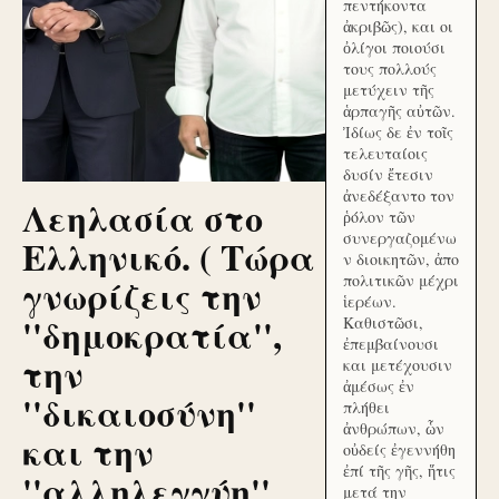
πεντήκοντα
ἀκριβῶς), και οι
ὀλίγοι ποιούσι
τους πολλούς
μετύχειν τῆς
ἁρπαγῆς αὐτῶν.
Ἰδίως δε ἐν τοῖς
τελευταίοις
δυσίν ἔτεσιν
ἀνεδέξαντο τον
Λεηλασία στο
ῥόλον τῶν
συνεργαζομένω
Ελληνικό. ( Τώρα
ν διοικητῶν, ἀπο
γνωρίζεις την
πολιτικῶν μέχρι
ἱερέων.
''δημοκρατία'',
Καθιστῶσι,
ἐπεμβαίνουσι
την
και μετέχουσιν
ἀμέσως ἐν
''δικαιοσύνη''
πλήθει
ἀνθρώπων, ὧν
και την
οὐδείς ἐγεννήθη
ἐπί τῆς γῆς, ἥτις
''αλληλεγγύη''
μετά την