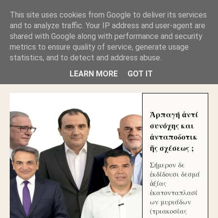
GLYFADAWEB: ΑΝΤΙ ΑΝΤΑΠΟΔΟΣΗΣ ΣΤΟΥΣ
This site uses cookies from Google to deliver its services
ΑΥΤΟΧΘΟΝΕΣ ΜΟΥ ΕΚΛΕΙΣΑΝ ΤΑ ΣΟΣΙΑΛ ΚΑΙ
and to analyze traffic. Your IP address and user-agent are
ΦΙΜΩΣΑΝ ΤΟ SITE. ΟΙ ΧΙΛΙΑΔΕΣ ΜΙΚΡΟΕΠΕΝΔΥΤΕΣ
ΕΠΕΝΔΥΣΑΤΕ ΓΙΑ ΛΕΗΛΑΣΙΑ ΚΑΙ ΕΓΚΛΗΜΑ ?
shared with Google along with performance and security
metrics to ensure quality of service, generate usage
statistics, and to detect and address abuse.
ΓΛΥΦΑΔΑ WEB |ΟΙ ΜΕΓΑΛΟΙ ΚΛΕΠΤΑΙ ΑΠΟ ΤΟ
ΜΙΚΡΟΝ ΑΠΑΓΟΥΣΙ
LEARN MORE
GOT IT
Ἁρπαγή ἀντί
συνόχης και
ἀνταποδοτικ
ῆς σχέσεως ;
Σήμερον δε
ἐκδίδουσι δεσμά
ἀξίας
ἑκατονταπλασί
ων μυριάδων
(τριακοσίας