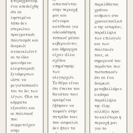
Ετεροχρονισμ
απαιτούνται
παρελθόντος
ένα απεδείχθη
στην περιοχή
χρόνου
ότι σε
μας και
ανήκουν στο
ληστεμένο
σύννομα
χρονοντούλαπ
τόπο δεν
κατέθεσα για
ο της ιστορίας,
στεριώνει
αδειοδότηση
παράλληλα
πραγματικός
τοπικού μέσου
των επιλογών
πολιτισμός και
κυβερνώντες
και των
διαρκώς
και δήμαρχοι
πολιτικών
ανακυκλώνετ
είχαν άλλα
τους, οι
αι το ίδιο
σχέδια
σημερινοί του
φαινόμενο
υπηρέτησης
παρόντος πως
κλεφτουριάς
των
πιστοποιούν
ξενόφερτων
ολιγαρχών.
ότι σε ένα
ώστε να
Το θέμα είναι
διαρκώς
μεγιστοποιούν
ότι έπειτα του
μεταβαλλόμεν
ται τα δις των
θανάτου τους
ο κόσμο
λίγων. Όλα τα
ορισμένοι
παράλληλα
κόμματα
ζήτησαν να
της ύλης
εξουσίας και
ταφούν στην
αλλάζει προς
οι πολιτικοί
πατρίδα τους
το καλύτερο η
που
που ασφαλώς
περιοχή μας
συμμετείχαν
δεν ήταν τα
για το
στην