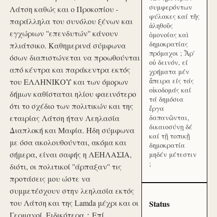
συμφερόντων
Λάτση καθώς και ο Προκοπίου -
φύλακες καί τῆς
παράλληλα του συνόλου ξένων και
ἀληθοῦς
εγχώριων ''επενδυτών'' κάνουν
ὁμονοίας καὶ
δημοκρατίας
πλιάτσικο. Καθημερινά σύμφωνα
πρόμαχοι ; Ἆρ'
όσων διαπιστώνεται να προωθούνται
οὐ δεινόν, εί
από κέντρα και παράκεντρα εκτός
χρήματα μέν
ἄπειρα είς τάς
του ΕΛΛΗΝΙΚΟΥ και των όμορων
οἰκοδομάς καί
δήμων καθίσταται ηλίου φαεινότερο
τά δημόσια
ότι το σχέδιο των πολιτικών και της
ἔργα
εταιρίας Λάτση ήταν Λεηλασία
δαπανῶνται,
δικαιοσύνῃ δέ
Διαπλοκή και Μαφία. Ήδη σύμφωνα
καί τῇ τοπικῇ
με όσα ακολουθούνται, ακόμα και
δημοκρατία
σήμερα, είναι σαφής η ΛΕΗΛΑΣΙΑ,
μηδέν μέτεστιν
;
διότι, οι πολιτικοί ''άρπαξαν'' τις
προτάσεις μου ώστε να
συμμετέσχουν στην λεηλασία εκτός
του Λάτση και της Lamda μέχρι και οι
Status
Γερμανοί. Ειδικότερα：Επί