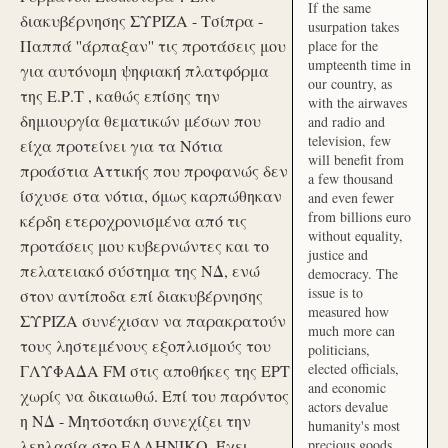
If the same
διακυβέρνησης ΣΥΡΙΖΑ - Τσίπρα -
usurpation takes
Παππά ''άρπαξαν'' τις προτάσεις μου
place for the
umpteenth time in
για αυτόνομη ψηφιακή πλατφόρμα
our country, as
της Ε.Ρ.Τ , καθώς επίσης την
with the airwaves
δημιουργία θεματικών μέσων που
and radio and
television, few
είχα προτείνει για τα Νότια
will benefit from
προάστια Αττικής που προφανώς δεν
a few thousand
ίσχυσε στα νότια, όμως καρπώθηκαν
and even fewer
from billions euro
κέρδη ετεροχρονισμένα από τις
without equality,
προτάσεις μου κυβερνώντες και το
justice and
πελατειακό σύστημα της ΝΔ, ενώ
democracy. The
issue is to
στον αντίποδα επί διακυβέρνησης
measured how
ΣΥΡΙΖΑ συνέχισαν να παρακρατούν
much more can
τους ληστεμένους εξοπλισμούς του
politicians,
elected officials,
ΓΛΥΦΑΔΑ FM στις αποθήκες της ΕΡΤ
and economic
χωρίς να δικαιωθώ. Επί του παρόντος
actors devalue
η ΝΔ - Μητσοτάκη συνεχίζει την
humanity's most
λεηλασία στο ΕΛΛΗΝΙΚΟ. Έχει
precious goods.