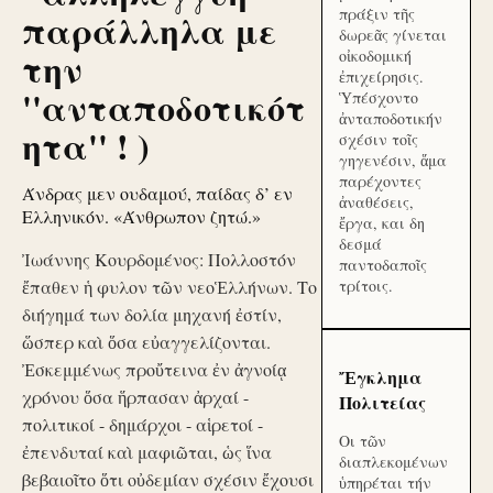
πράξιν τῆς
παράλληλα με
δωρεᾶς γίνεται
την
οἰκοδομική
ἐπιχείρησις.
''ανταποδοτικότ
Ὑπέσχοντο
ἀνταποδοτικήν
ητα'' ! )
σχέσιν τοῖς
γηγενέσιν, ἅμα
παρέχοντες
Άνδρας μεν ουδαμού, παίδας δ’ εν
ἀναθέσεις,
Ελληνικόν. «Άνθρωπον ζητώ.»
ἔργα, και δη
δεσμά
Ἰωάννης Κουρδομένος: Πολλοστόν
παντοδαποῖς
ἔπαθεν ἡ φυλον τῶν νεοἙλλήνων. Το
τρίτοις.
διήγημά των δολία μηχανή ἐστίν,
ὥσπερ καὶ ὅσα εὐαγγελίζονται.
Ἐσκεμμένως προὔτεινα ἐν ἀγνοίᾳ
Ἔγκλημα
χρόνου ὅσα ἥρπασαν ἀρχαί -
Πολιτείας
πολιτικοί - δημάρχοι - αἱρετοί -
Οι τῶν
ἐπενδυταί καὶ μαφιῶται, ὡς ἵνα
διαπλεκομένων
βεβαιοῖτο ὅτι οὐδεμίαν σχέσιν ἔχουσι
ὑπηρέται τήν