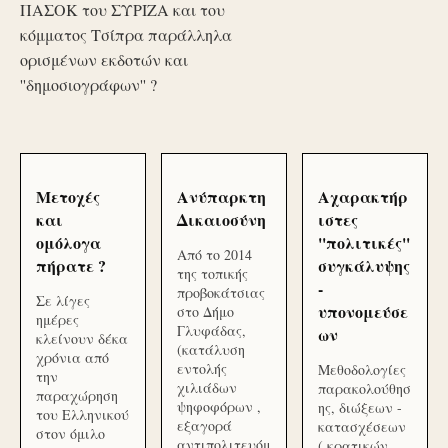
ΠΑΣΟΚ του ΣΥΡΙΖΑ και του
κόμματος Τσίπρα παράλληλα
ορισμένων εκδοτών και
''δημοσιογράφων'' ?
Μετοχές
Ανύπαρκτη
Αχαρακτήρ
και
Δικαιοσύνη
ιστες
ομόλογα
''πολιτικές''
Από το 2014
πήρατε ?
συγκάλυψης
της τοπικής
-
προβοκάτσιας
Σε λίγες
υπονομεύσε
στο Δήμο
ημέρες
Γλυφάδας,
ων
κλείνουν δέκα
(κατάλυση
χρόνια από
εντολής
Μεθοδολογίες
την
χιλιάδων
παρακολούθησ
παραχώρηση
ψηφοφόρων ,
ης, διώξεων -
του Ελληνικού
εξαγορά
κατασχέσεων
στον όμιλο
αντιπολιτευόμ
( κρατικών