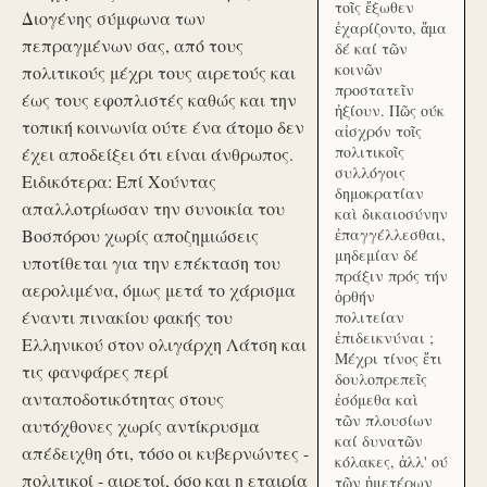
τοῖς ἔξωθεν
Διογένης σύμφωνα των
ἐχαρίζοντο, ἅμα
πεπραγμένων σας, από τους
δέ καί τῶν
κοινῶν
πολιτικούς μέχρι τους αιρετούς και
προστατεῖν
έως τους εφοπλιστές καθώς και την
ἠξίουν. Πῶς ούκ
τοπική κοινωνία ούτε ένα άτομο δεν
αἰσχρόν τοῖς
πολιτικοῖς
έχει αποδείξει ότι είναι άνθρωπος.
συλλόγοις
Ειδικότερα: Επί Χούντας
δημοκρατίαν
απαλλοτρίωσαν την συνοικία του
καὶ δικαιοσύνην
Βοσπόρου χωρίς αποζημιώσεις
ἐπαγγέλλεσθαι,
μηδεμίαν δέ
υποτίθεται για την επέκταση του
πράξιν πρός τήν
αερολιμένα, όμως μετά το χάρισμα
ὀρθήν
έναντι πινακίου φακής του
πολιτείαν
ἐπιδεικνύναι ;
Ελληνικού στον ολιγάρχη Λάτση και
Μέχρι τίνος ἔτι
τις φανφάρες περί
δουλοπρεπεῖς
ανταποδοτικότητας στους
ἐσόμεθα καὶ
τῶν πλουσίων
αυτόχθονες χωρίς αντίκρυσμα
καί δυνατῶν
απέδειχθη ότι, τόσο οι κυβερνώντες -
κόλακες, ἀλλ' ού
πολιτικοί - αιρετοί, όσο και η εταιρία
τῶν ἡμετέρων