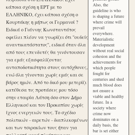
Also, the
κάποια σχέση η ΕΡΤ με το
guideline is who
ΕΛΛΗΝΙΚΟ, έχει κάποια σχέση ο
is shaping a future
Κουρτάκης η μήπως οι Γερμανοί ?
where crime will
prevail
Ειδικά ο Γιάννης Κωνσταντάτος
everywhere.
οφείλει πλέον να γνωρίζει ότι ''ουδείς
Materialistic
αναντικατάστατος'', ειδικά όταν όλα
development
without real social
από τους επενδυτές θα γινόντουσαν
cohesion and the
για εμάς εξασφαλίζοντας
achievements for
ανταποδοτικότητα στους αυτόχθονες,
which people
fought for
ενώ όλα γίνονται χωρίς εμάς και σε
centuries and shed
βάρος ημών. Από το δικό μου μετερίζι
much blood does
κατέθεσα τις προτάσεις μου τόσο
not ensure a
viable and healthy
στην εταιρία Λάτση όσο στον Δήμο
future. In a
Ελληνικού και τον Προκοπίου χωρίς
society where
ίχνος ενεργειών τους. Το σχέδιο
crime now
dominates on a
πολιτικών - αιρετών - διαπλεκομένων
daily basis, the
και των τσιρακίων τους ήταν για
bar is set either
πολλοστή φορά πλιάτσικο και