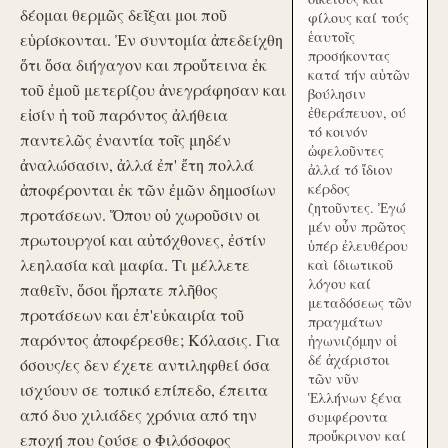
δέομαι θερμῶς δεῖξαι μοι ποῦ
φίλους καί τούς
ἑαυτοῖς
εὑρίσκονται. Ἐν συντομία ἀπεδείχθη
προσήκοντας
ὅτι ὅσα διήγαγον και προὔτεινα ἐκ
κατά τήν αὑτῶν
τοῦ ἐμοῦ μετερίζου ἀνεγράφησαν και
βούλησιν
ἐθεράπευον, ού
εἰσίν ἡ τοῦ παρόντος ἀλήθεια
τό κοινόν
παντελῶς ἐναντία τοῖς μηδέν
ὠφελοῦντες
ἀναλώσασιν, ἀλλά ἐπ' ἔτη πολλά
ἀλλά τό ἴδιον
ἀποφέρονται ἐκ τῶν ἐμῶν δημοσίων
κέρδος
ζητοῦντες. Ἐγώ
προτάσεων. Ὅπου οὐ χωροῦσιν οι
μέν οὖν πρῶτος
πρωτουργοί και αὐτόχθονες, ἐστίν
ὑπέρ ἐλευθέρου
λεηλασία καὶ μαφία. Τι μέλλετε
καὶ ίδιωτικοῦ
λόγου καί
παθεῖν, ὅσοι ἥρπατε πλῆθος
μεταδόσεως τῶν
προτάσεων και ἐπ'εὐκαιρία τοῦ
πραγμάτων
παρόντος ἀποφέρεσθε; Κόλασις. Για
ἠγωνιζόμην οἱ
δέ ἀχάριστοι
όσους/ες δεν έχετε αντιληφθεί όσα
τῶν νῦν
ισχύουν σε τοπικό επίπεδο, έπειτα
Ἑλλήνων ξένα
από δυο χιλιάδες χρόνια από την
συμφέροντα
προὔκρινον καί
εποχή που ζούσε ο Φιλόσοφος