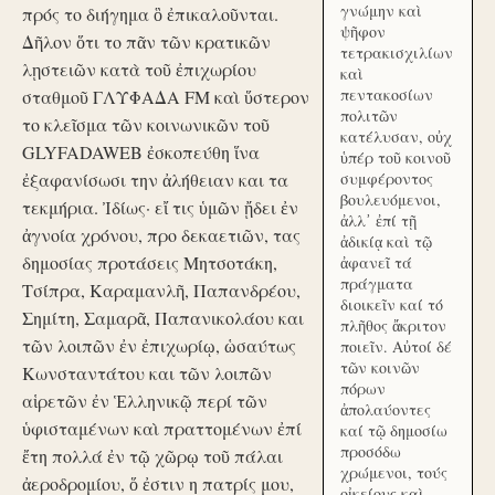
γνώμην καὶ
πρός το διήγημα ὃ ἐπικαλοῦνται.
ψῆφον
Δῆλον ὅτι το πᾶν τῶν κρατικῶν
τετρακισχιλίων
λῃστειῶν κατὰ τοῦ ἐπιχωρίου
καὶ
πεντακοσίων
σταθμοῦ ΓΛΥΦΑΔΑ FM καὶ ὕστερον
πολιτῶν
το κλεῖσμα τῶν κοινωνικῶν τοῦ
κατέλυσαν, οὐχ
GLYFADAWEB ἐσκοπεύθη ἵνα
ὑπέρ τοῦ κοινοῦ
ἐξαφανίσωσι την ἀλήθειαν και τα
συμφέροντος
βουλευόμενοι,
τεκμήρια. Ἰδίως· εἴ τις ὑμῶν ᾔδει ἐν
ἀλλ᾽ ἐπί τῇ
ἀγνοία χρόνου, προ δεκαετιῶν, τας
ἀδικίᾳ καὶ τῷ
δημοσίας προτάσεις Μητσοτάκη,
ἀφανεῖ τά
πράγματα
Τσίπρα, Καραμανλῆ, Παπανδρέου,
διοικεῖν καί τό
Σημίτη, Σαμαρᾶ, Παπανικολάου και
πλῆθος ἄκριτον
τῶν λοιπῶν ἐν ἐπιχωρίῳ, ὡσαύτως
ποιεῖν. Αὐτοί δέ
τῶν κοινῶν
Κωνσταντάτου και τῶν λοιπῶν
πόρων
αἱρετῶν ἐν Ἑλληνικῷ περί τῶν
ἀπολαύοντες
ὑφισταμένων καὶ πραττομένων ἐπί
καί τῷ δημοσίω
προσόδω
ἔτη πολλά ἐν τῷ χῶρῳ τοῦ πάλαι
χρώμενοι, τούς
ἀεροδρομίου, ὅ ἐστιν η πατρίς μου,
οἰκείους καὶ