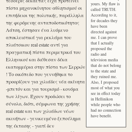
τέσσερις δεκαετίες είχα προτείνει
yours. My flaw is
πίστα μηχανοκίνητου αθλητισμού οι
called TRUTH.
επιτήδειοι της πολιτικής, παράλληλα
According to it,
for decades they
της φερόμενης ανταποδοτικότητας
have been
Λάτση, έστησαν ένα λυόμενο
directed against
αποκλειστικά για ρεκλάμα του
me. I can prove
that I actually
πλιάτσικου real estate αντί για
proposed the
πραγματική πίστα περιμετρικά του
radio and
Ελληνικού και διέθεσαν δέκα
television media
that do not belong
εκατομμύρια στην πίστα των Σερρών
to the state and
! Το οικόπεδο που γεννήθηκα το
they ruined me.
προορίζουν για χιλιάδες νέα ακίνητα
Also, I proposed
most of what you
-μπετόν και για τουρισμό - κονόμα
see in effect today
των λίγων. Έχουν προδώσει το
in Hellinikon
σύνολο, διότι, σύμφωνα της χρήσης
while people who
had no connection
real estate και των χιλιάδων νέων
have benefit.
ακινήτων - γενικευμένο ξεπούλημα
της έκτασης - γιατί δεν