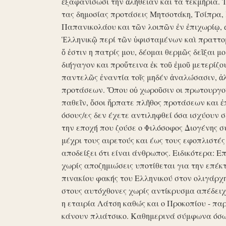
ἐξαφανίσωσι την ἀλήθειαν και τα τεκμήρια. Ἰδ
τας δημοσίας προτάσεις Μητσοτάκη, Τσίπρα,
Παπανικολάου και τῶν λοιπῶν ἐν ἐπιχωρίῳ,
Ἑλληνικῷ περί τῶν ὑφισταμένων καὶ πραττομ
ὅ ἐστιν η πατρίς μου, δέομαι θερμῶς δεῖξαι μ
διήγαγον και προὔτεινα ἐκ τοῦ ἐμοῦ μετερίζο
παντελῶς ἐναντία τοῖς μηδέν ἀναλώσασιν, ἀ
προτάσεων. Ὅπου οὐ χωροῦσιν οι πρωτουργοί 
παθεῖν, ὅσοι ἥρπατε πλῆθος προτάσεων και ἐ
όσους/ες δεν έχετε αντιληφθεί όσα ισχύουν σ
την εποχή που ζούσε ο Φιλόσοφος Διογένης 
μέχρι τους αιρετούς και έως τους εφοπλιστές
αποδείξει ότι είναι άνθρωπος. Ειδικότερα: 
χωρίς αποζημιώσεις υποτίθεται για την επέκ
πινακίου φακής του Ελληνικού στον ολιγάρχ
στους αυτόχθονες χωρίς αντίκρυσμα απέδειχθη 
η εταιρία Λάτση καθώς και ο Προκοπίου - πα
κάνουν πλιάτσικο. Καθημερινά σύμφωνα όσω