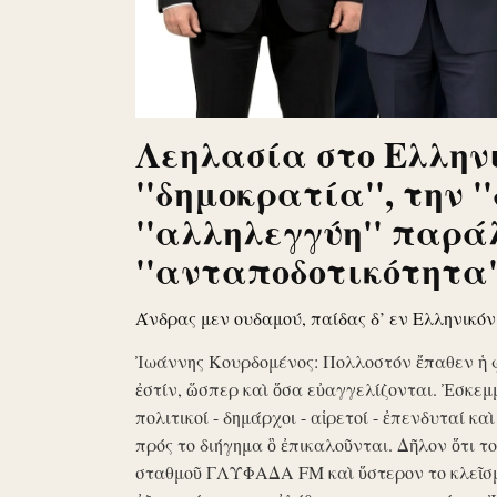
Λεηλασία στο Ελληνι
''δημοκρατία'', την '
''αλληλεγγύη'' παρά
''ανταποδοτικότητα''
Άνδρας μεν ουδαμού, παίδας δ’ εν Ελληνικό
Ἰωάννης Κουρδομένος: Πολλοστόν ἔπαθεν ἡ 
ἐστίν, ὥσπερ καὶ ὅσα εὐαγγελίζονται. Ἐσκεμ
πολιτικοί - δημάρχοι - αἱρετοί - ἐπενδυταί κα
πρός το διήγημα ὃ ἐπικαλοῦνται. Δῆλον ὅτι 
σταθμοῦ ΓΛΥΦΑΔΑ FM καὶ ὕστερον το κλεῖσ