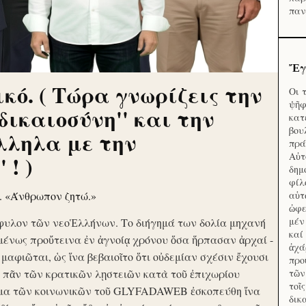
παν
Ἔγ
κό. ( Τώρα γνωρίζεις την
Οι 
ψῆφ
'δικαιοσύνη'' και την
κατ
βου
λληλα με την
πρά
Αὐτ
 ! )
δημ
φίλ
ν. «Άνθρωπον ζητώ.»
αὑτ
ὠφε
μέν
φυλον τῶν νεοἙλλήνων. Το διήγημά των δολία μηχανή
καί
μένως προὔτεινα ἐν ἀγνοίᾳ χρόνου ὅσα ἥρπασαν ἀρχαί -
ἀχά
ὶ μαφιῶται, ὡς ἵνα βεβαιοῖτο ὅτι οὐδεμίαν σχέσιν ἔχουσι
προ
το πᾶν τῶν κρατικῶν λῃστειῶν κατὰ τοῦ ἐπιχωρίου
τῶν
τοῖ
μα τῶν κοινωνικῶν τοῦ GLYFADAWEB ἐσκοπεύθη ἵνα
δικ