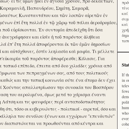
ίως· εἴ τις ὑμῶν ᾔδει ἐν ἀγνοία χρόνου, προ δεκαετιῶν,
πρό
 Καραμανλῆ, Παπανδρέου, Σημίτη, Σαμαρᾶ,
τίν
καί
 ὡσαύτως Κωνσταντάτου και τῶν λοιπῶν αἱρετῶν ἐν
συμ
ένων ἐπί ἔτη πολλά ἐν τῷ χῶρῳ τοῦ πάλαι ἀεροδρομίου,
καὶ
οι ποῦ εὑρίσκονται. Ἐν συντομία ἀπεδείχθη ὅτι ὅσα
χρή
δημ
υ ἀνεγράφησαν και εἰσίν ἡ τοῦ παρόντος ἀλήθεια
τοπ
λλά ἐπ' ἔτη πολλά ἀποφέρονται ἐκ τῶν ἐμῶν δημοσίων
και αὐτόχθονες, ἐστίν λεηλασία καὶ μαφία. Τι μέλλετε
π'εὐκαιρία τοῦ παρόντος ἀποφέρεσθε; Κόλασις. Για
Sta
ε τοπικό επίπεδο, έπειτα από δυο χιλιάδες χρόνια από
σύμφωνα των πεπραγμένων σας, από τους πολιτικούς
If t
 καθώς και την τοπική κοινωνία ούτε ένα άτομο δεν έχει
in o
tele
Επί Χούντας απαλλοτρίωσαν την συνοικία του Βοσπόρου
fewe
ταση του αερολιμένα, όμως μετά το χάρισμα έναντι
demo
η Λάτση και τις φανφάρες περί ανταποδοτικότητας
poli
huma
ότι, τόσο οι κυβερνώντες - πολιτικοί - αιρετοί, όσο και
who 
ράλληλα του συνόλου ξένων και εγχώριων ''επενδυτών''
ever
ν διαπιστώνεται να προωθούνται από κέντρα και
cohe