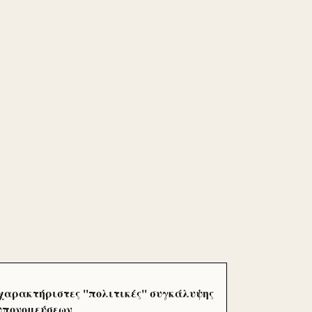
χαρακτήριστες ''πολιτικές'' συγκάλυψης
 υπονομεύσεων