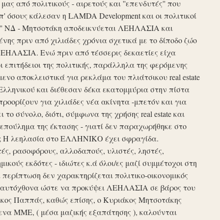
ς από πολιτικούς - αιρετούς και ''επενδυτές'' που
απ' όσους κάλεσαν η LAMDA Development και οι πολιτικοί
τυξη'' ΝΔ - Μητσοτάκη αποδεικνύεται ΛΕΗΛΑΣΙΑ και
νης πριν από χιλιάδες χρόνια σχετικά με το δίποδο ζώο
ΛΕΗΛΑΣΙΑ. Ενώ πριν από τέσσερις δεκαετίες είχα
ι επιτήδειοι της πολιτικής, παράλληλα της φερόμενης
νο αποκλειστικά για ρεκλάμα του πλιάτσικου real estate
Ελληνικού και διέθεσαν δέκα εκατομμύρια στην πίστα
προορίζουν για χιλιάδες νέα ακίνητα -μπετόν και για
το σύνολο, διότι, σύμφωνα της χρήσης real estate και
επούλημα της έκτασης - γιατί δεν παραχωρήθηκε στο
ές ; Η λεηλασία στο ΕΛΛΗΝΙΚΟ έχει σφραγίδα.
τές, ρασοφόρους, αλλοδαπούς, υλιστές, ληστές,
μικούς εκδότες - ιδιώτες κ.ά όλοι/ες μαζί συμμέτοχοι στη
περίπτωση δεν χαρακτηρίζεται πολιτικο-οικονομικός
ου αυτόχθονα ώστε να προκύψει ΛΕΗΛΑΣΙΑ σε βάρος του
ίκος Παππάς, καθώς επίσης, ο Κυριάκος Μητσοτάκης
να ΜΜΕ, ( μέσα μαζικής εξαπάτησης ), καλούνται