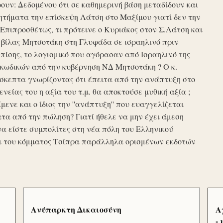
υν: Δεδομένου ότι σε καθημερινή βάση μεταδίδουν και
τήματα την επίσκεψη Λάτση στο Μαξίμου γιατί δεν την
πιπροσθέτως, τι πρότεινε ο Κυριάκος στον Σ.Λάτση και
ης βίλας Μητσοτάκη στη Γλυφάδα σε ισραηλινό πριν
ίσης, το λογισμικό που αγόρασαν από Ισραηλινό της
κωδικών από την κυβέρνηση ΝΔ Μητσοτάκη ? Ο κ.
σκεπτα γνωρίζοντας ότι έπειτα από την ανάπτυξη στο
ενείας του η αξία του τ.μ. θα αποκτούσε μυθική αξία ;
μενε και ο ίδιος την ''ανάπτυξη'' που ευαγγελίζεται
τα από την πώληση? Γιατί ήθελε να μην έχει άμεση
να είστε συμπολίτες στη νέα πόλη του Ελληνικού
ι του κόμματος Τσίπρα παράλληλα ορισμένων εκδοτών
Ανύπαρκτη Δικαιοσύνη
Α
-