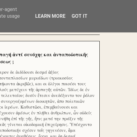
ΧΙΛΙΑΔΕΣ ΜΙΚΡΟΕΠΕΝΔΥΤΕΣ ΕΠΕΝΔΥΣΑΤΕ ΓΙΑ
er-agent
rate usage
LEARN MORE
GOT IT
παγή ἀντί συνόχης και ἀνταποδοτικῆς
σεως ;
ερον δε ἐκδίδουσι δεσμά ἀξίας
τονταπλασίων μυριάδων (τριακοσίας
τήκοντα ἀκριβῶς), και οι ὀλίγοι ποιούσι τους
λούς μετύχειν τῆς ἁρπαγῆς αὐτῶν. Ἰδίως δε ἐν
ς τελευταίοις δυσίν ἔτεσιν ἀνεδέξαντο τον ῥόλον
 συνεργαζομένων διοικητῶν, ἀπο πολιτικῶν
ρι ἱερέων. Καθιστῶσι, ἐπεμβαίνουσι και
έχουσιν ἀμέσως ἐν πλήθει ἀνθρώπων, ὧν οὐδείς
ννήθη ἐπί τῆς γῆς, ἥτις μετά την πράξιν τῆς
εᾶς γίνεται οἰκοδομική ἐπιχείρησις. Ὑπέσχοντο
αποδοτικήν σχέσιν τοῖς γηγενέσιν, ἅμα
έχοντες ἀναθέσεις, ἔργα, και δη δεσμά