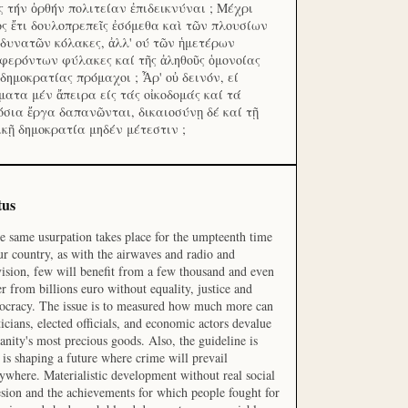
ς τήν ὀρθήν πολιτείαν ἐπιδεικνύναι ; Μέχρι
ος ἔτι δουλοπρεπεῖς ἐσόμεθα καὶ τῶν πλουσίων
 δυνατῶν κόλακες, ἀλλ' ού τῶν ἡμετέρων
φερόντων φύλακες καί τῆς ἀληθοῦς ὁμονοίας
 δημοκρατίας πρόμαχοι ; Ἆρ' οὐ δεινόν, εί
ματα μέν ἄπειρα είς τάς οἰκοδομάς καί τά
όσια ἔργα δαπανῶνται, δικαιοσύνῃ δέ καί τῇ
ικῇ δημοκρατία μηδέν μέτεστιν ;
tus
he same usurpation takes place for the umpteenth time
ur country, as with the airwaves and radio and
vision, few will benefit from a few thousand and even
r from billions euro without equality, justice and
cracy. The issue is to measured how much more can
ticians, elected officials, and economic actors devalue
nity's most precious goods. Also, the guideline is
is shaping a future where crime will prevail
ywhere. Materialistic development without real social
sion and the achievements for which people fought for