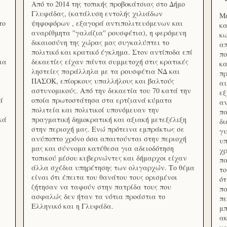
Από το 2014 της τοπικής προβοκάτσιας στο Δήμο
Γλυφάδας, (κατάλυση εντολής χιλιάδων
Με
το
ψηφοφόρων , εξαγορά αντιπολιτευόμενων και
κα
αναρίθμητα ''γαλάζια'' ρουσφέτια), η φερόμενη
κω
ς
δικαιοσύνη της χώρας μας συγκαλύπτει το
απ
πολιτικό και κρατικό έγκλημα. Στον αντίποδα επί
πο
ια
δεκαετίες είχαν πάντα συμμετοχή στις κρατικές
κα
ληστείες παράλληλα με τα ρουσφέτια ΝΔ και
πρ
ΠΑΣΟΚ, επίορκους υπαλλήλους και βαλτούς
αυ
αστυνομικούς. Από την δεκαετία του 70 κατά την
εξ
ά
οποία πρωτοστάτησα στα ερτζιανά κύματα
αν
πολιτεία και πολιτικοί υπονόμευαν την
πα
κά
πραγματική δημοκρατική και αξιακή μετεξέλιξη
δ
στην περιοχή μας. Ενώ πρότεινα εμπράκτως σε
γυ
ανύποπτο χρόνο όσα απαιτούνται στην περιοχή
υπ
μας και σύννομα κατέθεσα για αδειοδότηση
χρ
τοπικού μέσου κυβερνώντες και δήμαρχοι είχαν
πα
άλλα σχέδια υπηρέτησης των ολιγαρχών. Το θέμα
το
είναι ότι έπειτα του θανάτου τους ορισμένοι
ότ
ζήτησαν να ταφούν στην πατρίδα τους που
πα
ασφαλώς δεν ήταν τα νότια προάστια το
πε
Ελληνικό και η Γλυφάδα.
μπ
ακ