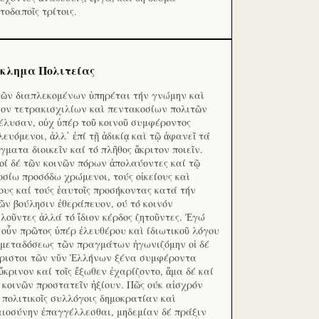
τοδαποῖς τρίτοις.
κλημα Πολιτείας
τῶν διαπλεκομένων ὑπηρέται τήν γνώμην καὶ
ον τετρακισχιλίων καὶ πεντακοσίων πολιτῶν
έλυσαν, οὐχ ὑπέρ τοῦ κοινοῦ συμφέροντος
λευόμενοι, ἀλλ᾽ ἐπί τῇ ἀδικίᾳ καὶ τῷ ἀφανεῖ τά
γματα διοικεῖν καί τό πλῆθος ἄκριτον ποιεῖν.
οί δέ τῶν κοινῶν πόρων ἀπολαύοντες καί τῷ
οσίω προσόδω χρώμενοι, τούς οἰκείους καὶ
ους καί τούς ἑαυτοῖς προσήκοντας κατά τήν
ῶν βούλησιν ἐθεράπευον, ού τό κοινόν
λοῦντες ἀλλά τό ἴδιον κέρδος ζητοῦντες. Ἐγώ
 οὖν πρῶτος ὑπέρ ἐλευθέρου καὶ ίδιωτικοῦ λόγου
 μεταδόσεως τῶν πραγμάτων ἠγωνιζόμην οἱ δέ
ριστοι τῶν νῦν Ἑλλήνων ξένα συμφέροντα
ὔκρινον καί τοῖς ἔξωθεν ἐχαρίζοντο, ἅμα δέ καί
 κοινῶν προστατεῖν ἠξίουν. Πῶς ούκ αἰσχρόν
ς πολιτικοῖς συλλόγοις δημοκρατίαν καὶ
αιοσύνην ἐπαγγέλλεσθαι, μηδεμίαν δέ πράξιν