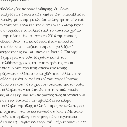
θοδολογίες παρακολούθησης, διώξεων -
τασχέσεων ( κρατικών ληστειών ) παραβίασης
δικών, φίμωσης με κλείσιμο λογαριασμών κ.ά
ό τους συνεργάτες της διαπλοκής - διαφθοράς
υ στοχεύουν αποκλειστικά το κρατικό χρήμα
ι την αδιαφάνεια. Από το 2014 της τοπικής
οβοκάτσιας ''τα καλύτερα ήταν μπροστά'' η
ταπόδεικτα η μαζοποίηση , οι ''γαλάζιες''
υπηρετήσεις και οι υπονομεύσεις ?. Επίσης,
έξαρτητα απ' όσα ίσχυσαν κατά τον
ρελθόντα χρόνο, επί του παρόντος ποιοί
ιαπιστώνουν πρόθεση αποκατάστασης
ρίζοντας σελίδα από το χθές στο μέλλον ? Ας
οθέσουμε ότι οι πολιτικοί του παρελθόντος
όνου ανήκουν στο χρονοντούλαπο της ιστορίας,
ράλληλα των επιλογών και των πολιτικών
υς, οι σημερινοί του παρόντος πως πιστοποιούν
ι σε ένα διαρκώς μεταβαλλόμενο κόσμο
ράλληλα της ύλης αλλάζει προς το καλύτερο η
ριοχή μας για το κοινωνικό σύνολο ? Με πολύ
ετόν και ομόλογα που μπορεί να αγοράσει
όμα και η μαφία εσωτερικού - εξωτερικού ώστε