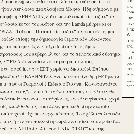
cent
μορων δήμων καθίσταται ηλίου φαεινότερο ότι το
and 
ση ήταν Λεηλασία Διαπλοκή και Μαφία. Ήδη σύμφωνα με
domi
αφής η ΛΕΗΛΑΣΙΑ, διότι, οι πολιτικοί ''άρπαξαν'' τις
lowe
deve
ηλασία εκτός του Λάτση και της Lamda μέχρι και οι
a me
ΙΖΑ - Τσίπρα - Παππά ''άρπαξαν'' τις προτάσεις μου
When
 καθώς επίσης την δημιουργία θεματικών μέσων που
from
ής που προφανώς δεν ίσχυσε στα νότια, όμως
and 
he w
προτάσεις μου κυβερνώντες και το πελατειακό σύστημα
to i
σης ΣΥΡΙΖΑ συνέχισαν να παρακρατούν τους
prov
ις αποθήκες της ΕΡΤ χωρίς να δικαιωθώ. Επί του
medi
Also
εηλασία στο ΕΛΛΗΝΙΚΟ. Έχει κάποια σχέση η ΕΡΤ με το
Hell
 μήπως οι Γερμανοί ? Ειδικά ο Γιάννης Κωνσταντάτος
bene
ικατάστατος'', ειδικά όταν όλα από τους επενδυτές θα
οδοτικότητα στους αυτόχθονες, ενώ όλα γίνονται χωρίς
ερίζι κατέθεσα τις προτάσεις μου τόσο στην εταιρία
οπίου χωρίς ίχνος ενεργειών τους. Το σχέδιο πολιτικών
ν τους ήταν για πολλοστή φορά πλιάτσικο και προδοσία.
ατές της ΛΕΗΛΑΣΙΑΣ, του ΠΛΙΑΤΣΙΚΟΥ και της