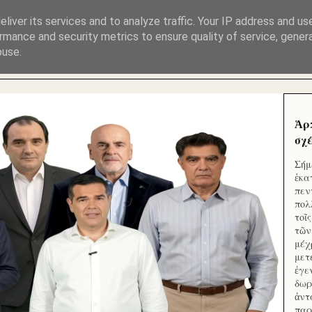
ΜΟΥ ΕΚΛΕΙΣΑΝ ΤΑ ΣΟΣΙΑΛ ΚΑΙ ΦΙΜΩΣΑΝ ΤΟ SITE. ΟΙ 
liver its services and to analyze traffic. Your IP address and us
rmance and security metrics to ensure quality of service, gene
buse.
 ΑΠΟ ΤΟ ΜΙΚΡΟΝ ΑΠΑΓΟΥΣΙ
Ἁρ
σχέ
Σήμ
ἑκα
πεν
πολ
τοῖ
τῶν
μέχ
μετ
ἐγε
δωρ
ἀντ
παρ