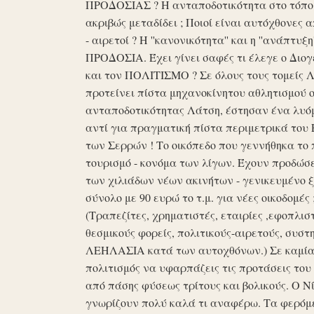
ΠΡΟΔΟΣΙΑΣ ? Η ανταποδοτικότητα στο τόπο μα
ακριβώς μεταδίδει ; Ποιοί είναι αυτόχθονες 
- αιρετοί ? Η ''κανονικότητα'' και η ''ανάπ
ΠΡΟΔΟΣΙΑ. Έχει γίνει σαφές τι έλεγε ο Διογέ
και τον ΠΟΛΙΤΙΣΜΟ ? Σε όλους τους τομείς 
προτείνει πίστα μηχανοκίνητου αθλητισμού ο
ανταποδοτικότητας Λάτση, έστησαν ένα λυόμε
αντί για πραγματική πίστα περιμετρικά του 
των Σερρών ! Το οικόπεδο που γεννήθηκα το 
τουρισμό - κονόμα των λίγων. Έχουν προδώσει 
των χιλιάδων νέων ακινήτων - γενικευμένο ξ
σύνολο με 90 ευρώ το τ.μ. για νέες οικοδομ
(Τραπεζίτες, χρηματιστές, εταιρίες ,εφοπλισ
θεσμικούς φορείς, πολιτικούς-αιρετούς, συστη
ΛΕΗΛΑΣΙΑ κατά των αυτοχθόνων.) Σε καμία 
πολιτισμός να υφαρπάζεις τις προτάσεις τ
από πάσης φύσεως τρίτους και βολικούς. Ο Ν
γνωρίζουν πολύ καλά τι αναφέρω. Τα φερόμε