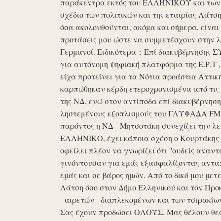
παράκεντρα εκτός του ΕΛΛΗΝΙΚΟΥ και των ό
σχέδιο των πολιτικών και της εταιρίας Λάτ
όσα ακολουθούνται, ακόμα και σήμερα, είναι σ
προτάσεις μου ώστε να συμμετέσχουν στην λε
Γερμανοί. Ειδικότερα：Επί διακυβέρνησης ΣΥΡ
για αυτόνομη ψηφιακή πλατφόρμα της Ε.Ρ.Τ ,
είχα προτείνει για τα Νότια προάστια Αττικ
καρπώθηκαν κέρδη ετεροχρονισμένα από τις 
της ΝΔ, ενώ στον αντίποδα επί διακυβέρνη
ληστεμένους εξοπλισμούς του ΓΛΥΦΑΔΑ FM στ
παρόντος η ΝΔ - Μητσοτάκη συνεχίζει την λ
ΕΛΛΗΝΙΚΟ, έχει κάποια σχέση ο Κουρτάκης η
οφείλει πλέον να γνωρίζει ότι ''ουδείς αναντ
γινόντουσαν για εμάς εξασφαλίζοντας ανταπ
εμάς και σε βάρος ημών. Από το δικό μου μετ
Λάτση όσο στον Δήμο Ελληνικού και τον Προκ
- αιρετών - διαπλεκομένων και των τσιρακίω
Σας έχουν προδώσει ΟΛΟΥΣ. Μας θέλουν θε