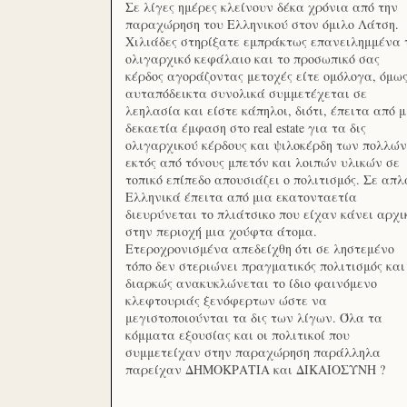
Σε λίγες ημέρες κλείνουν δέκα χρόνια από την
παραχώρηση του Ελληνικού στον όμιλο Λάτση.
Χιλιάδες στηρίξατε εμπράκτως επανειλημμένα 
ολιγαρχικό κεφάλαιο και το προσωπικό σας
κέρδος αγοράζοντας μετοχές είτε ομόλογα, όμω
αυταπόδεικτα συνολικά συμμετέχεται σε
λεηλασία και είστε κάπηλοι, διότι, έπειτα από μ
δεκαετία έμφαση στο real estate για τα δις
ολιγαρχικού κέρδους και ψιλοκέρδη των πολλών
εκτός από τόνους μπετόν και λοιπών υλικών σε
τοπικό επίπεδο απουσιάζει ο πολιτισμός. Σε απλ
Ελληνικά έπειτα από μια εκατονταετία
διευρύνεται το πλιάτσικο που είχαν κάνει αρχι
στην περιοχή μια χούφτα άτομα.
Ετεροχρονισμένα απεδείχθη ότι σε ληστεμένο
τόπο δεν στεριώνει πραγματικός πολιτισμός και
διαρκώς ανακυκλώνεται το ίδιο φαινόμενο
κλεφτουριάς ξενόφερτων ώστε να
μεγιστοποιούνται τα δις των λίγων. Όλα τα
κόμματα εξουσίας και οι πολιτικοί που
συμμετείχαν στην παραχώρηση παράλληλα
παρείχαν ΔΗΜΟΚΡΑΤΙΑ και ΔΙΚΑΙΟΣΥΝΗ ?