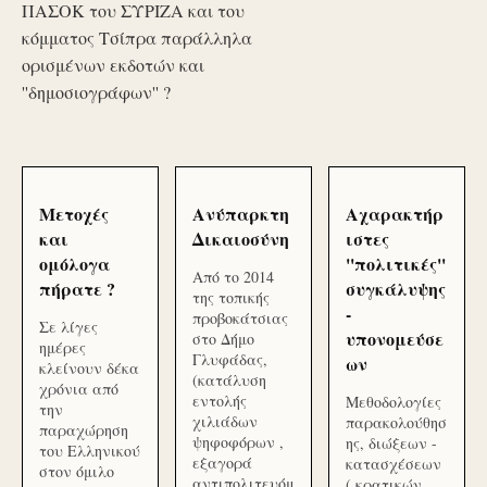
ΠΑΣΟΚ του ΣΥΡΙΖΑ και του
κόμματος Τσίπρα παράλληλα
ορισμένων εκδοτών και
''δημοσιογράφων'' ?
Μετοχές
Ανύπαρκτη
Αχαρακτήρ
και
Δικαιοσύνη
ιστες
ομόλογα
''πολιτικές''
Από το 2014
πήρατε ?
συγκάλυψης
της τοπικής
-
προβοκάτσιας
Σε λίγες
υπονομεύσε
στο Δήμο
ημέρες
Γλυφάδας,
ων
κλείνουν δέκα
(κατάλυση
χρόνια από
εντολής
Μεθοδολογίες
την
χιλιάδων
παρακολούθησ
παραχώρηση
ψηφοφόρων ,
ης, διώξεων -
του Ελληνικού
εξαγορά
κατασχέσεων
στον όμιλο
αντιπολιτευόμ
( κρατικών