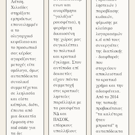
Λάτση.
ενων και
ληστειών )
Χιλιάδες
αναρίθμητα
παραβίασης
στηρίξατε
''γαλάζια''
κωδικών,
εμπράκτως
ρουσφέτια), η
φίμωσης με
επανειλημμέν
φερόμενη
κλείσιμο
α το
δικαιοσύνη
λογαριασμών
ολιγαρχικό
της χώρας μας
κ.ά από τους
κεφάλαιο και
συγκαλύπτει
συνεργάτες
το προσωπικό
το πολιτικό
της διαπλοκής
σας κέρδος
και κρατικό
- διαφθοράς
αγοράζοντας
έγκλημα. Στον
που
μετοχές είτε
αντίποδα επί
στοχεύουν
ομόλογα, όμως
δεκαετίες
αποκλειστικά
αυταπόδεικτα
είχαν πάντα
το κρατικό
συνολικά
συμμετοχή
χρήμα και την
συμμετέχεται
στις κρατικές
αδιαφάνεια.
σε λεηλασία
ληστείες
Από το 2014
και είστε
παράλληλα με
της τοπικής
κάπηλοι, διότι,
τα ρουσφέτια
προβοκάτσιας
έπειτα από
ΝΔ και
''τα καλύτερα
μια δεκαετία
ΠΑΣΟΚ,
ήταν
έμφαση στο
επίορκους
μπροστά'' η
real estate για
υπαλλήλους
αυταπόδεικτα
τα δις