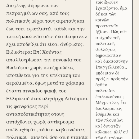
τοῖς ἔξωθεν
Διογένης σύμφωνα των
ἐχαρίζοντο, ἅμα
πεπραγμένων σας, από τους
δέ καί τῶν
κοινῶν
πολιτικούς μέχρι τους αιρετούς και
προστατεῖν
έως τους εφοπλιστές καθώς και την
ἠξίουν. Πῶς ούκ
τοπική κοινωνία ούτε ένα άτομο δεν
αἰσχρόν τοῖς
πολιτικοῖς
έχει αποδείξει ότι είναι άνθρωπος.
συλλόγοις
Ειδικότερα: Επί Χούντας
δημοκρατίαν
απαλλοτρίωσαν την συνοικία του
καὶ δικαιοσύνην
Βοσπόρου χωρίς αποζημιώσεις
ἐπαγγέλλεσθαι,
μηδεμίαν δέ
υποτίθεται για την επέκταση του
πράξιν πρός τήν
αερολιμένα, όμως μετά το χάρισμα
ὀρθήν
έναντι πινακίου φακής του
πολιτείαν
ἐπιδεικνύναι ;
Ελληνικού στον ολιγάρχη Λάτση και
Μέχρι τίνος ἔτι
τις φανφάρες περί
δουλοπρεπεῖς
ανταποδοτικότητας στους
ἐσόμεθα καὶ
τῶν πλουσίων
αυτόχθονες χωρίς αντίκρυσμα
καί δυνατῶν
απέδειχθη ότι, τόσο οι κυβερνώντες -
κόλακες, ἀλλ' ού
πολιτικοί - αιρετοί, όσο και η εταιρία
τῶν ἡμετέρων