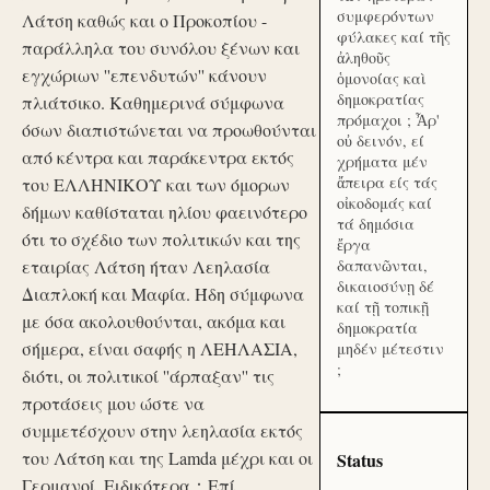
συμφερόντων
Λάτση καθώς και ο Προκοπίου -
φύλακες καί τῆς
παράλληλα του συνόλου ξένων και
ἀληθοῦς
εγχώριων ''επενδυτών'' κάνουν
ὁμονοίας καὶ
δημοκρατίας
πλιάτσικο. Καθημερινά σύμφωνα
πρόμαχοι ; Ἆρ'
όσων διαπιστώνεται να προωθούνται
οὐ δεινόν, εί
από κέντρα και παράκεντρα εκτός
χρήματα μέν
ἄπειρα είς τάς
του ΕΛΛΗΝΙΚΟΥ και των όμορων
οἰκοδομάς καί
δήμων καθίσταται ηλίου φαεινότερο
τά δημόσια
ότι το σχέδιο των πολιτικών και της
ἔργα
εταιρίας Λάτση ήταν Λεηλασία
δαπανῶνται,
δικαιοσύνῃ δέ
Διαπλοκή και Μαφία. Ήδη σύμφωνα
καί τῇ τοπικῇ
με όσα ακολουθούνται, ακόμα και
δημοκρατία
σήμερα, είναι σαφής η ΛΕΗΛΑΣΙΑ,
μηδέν μέτεστιν
;
διότι, οι πολιτικοί ''άρπαξαν'' τις
προτάσεις μου ώστε να
συμμετέσχουν στην λεηλασία εκτός
του Λάτση και της Lamda μέχρι και οι
Status
Γερμανοί. Ειδικότερα：Επί