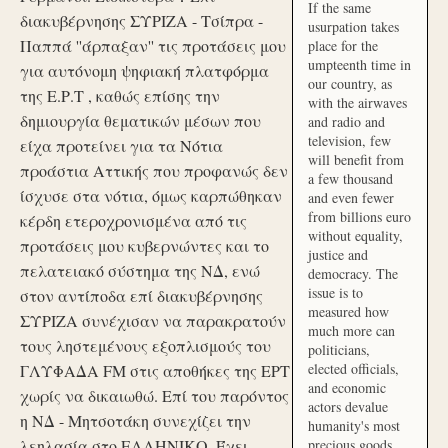
If the same
διακυβέρνησης ΣΥΡΙΖΑ - Τσίπρα -
usurpation takes
Παππά ''άρπαξαν'' τις προτάσεις μου
place for the
umpteenth time in
για αυτόνομη ψηφιακή πλατφόρμα
our country, as
της Ε.Ρ.Τ , καθώς επίσης την
with the airwaves
δημιουργία θεματικών μέσων που
and radio and
television, few
είχα προτείνει για τα Νότια
will benefit from
προάστια Αττικής που προφανώς δεν
a few thousand
ίσχυσε στα νότια, όμως καρπώθηκαν
and even fewer
from billions euro
κέρδη ετεροχρονισμένα από τις
without equality,
προτάσεις μου κυβερνώντες και το
justice and
πελατειακό σύστημα της ΝΔ, ενώ
democracy. The
issue is to
στον αντίποδα επί διακυβέρνησης
measured how
ΣΥΡΙΖΑ συνέχισαν να παρακρατούν
much more can
τους ληστεμένους εξοπλισμούς του
politicians,
elected officials,
ΓΛΥΦΑΔΑ FM στις αποθήκες της ΕΡΤ
and economic
χωρίς να δικαιωθώ. Επί του παρόντος
actors devalue
η ΝΔ - Μητσοτάκη συνεχίζει την
humanity's most
λεηλασία στο ΕΛΛΗΝΙΚΟ. Έχει
precious goods.