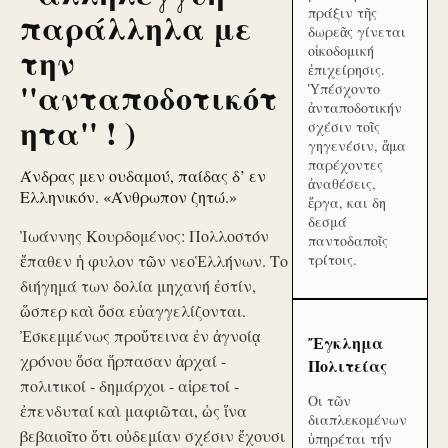
πράξιν τῆς
παράλληλα με
δωρεᾶς γίνεται
την
οἰκοδομική
ἐπιχείρησις.
''ανταποδοτικότ
Ὑπέσχοντο
ἀνταποδοτικήν
ητα'' ! )
σχέσιν τοῖς
γηγενέσιν, ἅμα
παρέχοντες
Άνδρας μεν ουδαμού, παίδας δ’ εν
ἀναθέσεις,
Ελληνικόν. «Άνθρωπον ζητώ.»
ἔργα, και δη
δεσμά
Ἰωάννης Κουρδομένος: Πολλοστόν
παντοδαποῖς
ἔπαθεν ἡ φυλον τῶν νεοἙλλήνων. Το
τρίτοις.
διήγημά των δολία μηχανή ἐστίν,
ὥσπερ καὶ ὅσα εὐαγγελίζονται.
Ἐσκεμμένως προὔτεινα ἐν ἀγνοίᾳ
Ἔγκλημα
χρόνου ὅσα ἥρπασαν ἀρχαί -
Πολιτείας
πολιτικοί - δημάρχοι - αἱρετοί -
Οι τῶν
ἐπενδυταί καὶ μαφιῶται, ὡς ἵνα
διαπλεκομένων
βεβαιοῖτο ὅτι οὐδεμίαν σχέσιν ἔχουσι
ὑπηρέται τήν