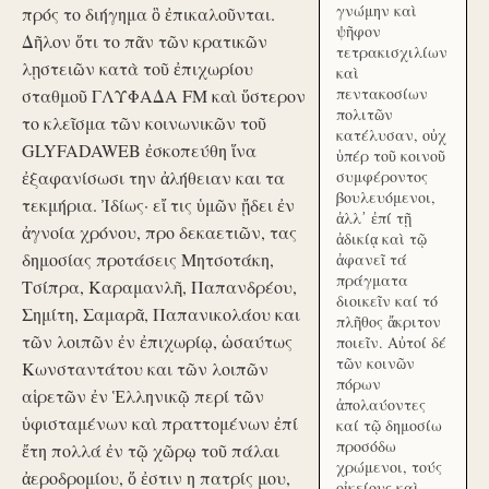
γνώμην καὶ
πρός το διήγημα ὃ ἐπικαλοῦνται.
ψῆφον
Δῆλον ὅτι το πᾶν τῶν κρατικῶν
τετρακισχιλίων
λῃστειῶν κατὰ τοῦ ἐπιχωρίου
καὶ
πεντακοσίων
σταθμοῦ ΓΛΥΦΑΔΑ FM καὶ ὕστερον
πολιτῶν
το κλεῖσμα τῶν κοινωνικῶν τοῦ
κατέλυσαν, οὐχ
GLYFADAWEB ἐσκοπεύθη ἵνα
ὑπέρ τοῦ κοινοῦ
ἐξαφανίσωσι την ἀλήθειαν και τα
συμφέροντος
βουλευόμενοι,
τεκμήρια. Ἰδίως· εἴ τις ὑμῶν ᾔδει ἐν
ἀλλ᾽ ἐπί τῇ
ἀγνοία χρόνου, προ δεκαετιῶν, τας
ἀδικίᾳ καὶ τῷ
δημοσίας προτάσεις Μητσοτάκη,
ἀφανεῖ τά
πράγματα
Τσίπρα, Καραμανλῆ, Παπανδρέου,
διοικεῖν καί τό
Σημίτη, Σαμαρᾶ, Παπανικολάου και
πλῆθος ἄκριτον
τῶν λοιπῶν ἐν ἐπιχωρίῳ, ὡσαύτως
ποιεῖν. Αὐτοί δέ
τῶν κοινῶν
Κωνσταντάτου και τῶν λοιπῶν
πόρων
αἱρετῶν ἐν Ἑλληνικῷ περί τῶν
ἀπολαύοντες
ὑφισταμένων καὶ πραττομένων ἐπί
καί τῷ δημοσίω
προσόδω
ἔτη πολλά ἐν τῷ χῶρῳ τοῦ πάλαι
χρώμενοι, τούς
ἀεροδρομίου, ὅ ἐστιν η πατρίς μου,
οἰκείους καὶ