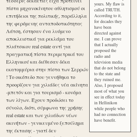
τέσσερις δεκαετίες είχα προτείνει
yours. My flaw is
πίστα μηχανοκίνητου αθλητισμού οι
called TRUTH.
επιτήδειοι της πολιτικής, παράλληλα
According to it,
for decades they
της φερόμενης ανταποδοτικότητας
have been
Λάτση, έστησαν ένα λυόμενο
directed against
αποκλειστικά για ρεκλάμα του
me. I can prove
that I actually
πλιάτσικου real estate αντί για
proposed the
πραγματική πίστα περιμετρικά του
radio and
Ελληνικού και διέθεσαν δέκα
television media
that do not belong
εκατομμύρια στην πίστα των Σερρών
to the state and
! Το οικόπεδο που γεννήθηκα το
they ruined me.
προορίζουν για χιλιάδες νέα ακίνητα
Also, I proposed
most of what you
-μπετόν και για τουρισμό - κονόμα
see in effect today
των λίγων. Έχουν προδώσει το
in Hellinikon
σύνολο, διότι, σύμφωνα της χρήσης
while people who
had no connection
real estate και των χιλιάδων νέων
have benefit.
ακινήτων - γενικευμένο ξεπούλημα
της έκτασης - γιατί δεν