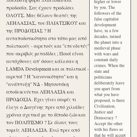
higher or lower
προδοσία. Σας έχουν προδώσει
by you. The
followers of the
ΟΛΟΥΣ. Μας θέλουν θεατές της
false capitalist
ΛΕΗΛΑΣΙΑΣ, του ΠΛΙΑΤΣΙΚΟΥ και
development
της ΠΡΟΔΟΣΙΑΣ ? Η
have, in a few
decades, turned
ανταποδοτικότητα στο τόπο μας από
the planet into a
πολιτικούς - αιρετούς και ''επενδυτές''
medieval phase
που ακριβώς μεταδίδει ; Ποιοί είναι
with wars and
constant daily
αυτόχθονες απ' όσους κάλεσαν η
crimes. When the
LAMDA Development και οι πολιτικοί -
state and
αιρετοί ? Η ''κανονικότητα'' και η
politicians
deliberately leave
''ανάπτυξη'' ΝΔ - Μητσοτάκη
you apart from
αποδεικνύεται ΛΕΗΛΑΣΙΑ και
what you have
ΠΡΟΔΟΣΙΑ. Έχει γίνει σαφές τι
proposed, is there
Civilization,
έλεγε ο Διογένης πριν από χιλιάδες
Justice and
χρόνια σχετικά με το δίποδο ζώο και
Democracy ?
τον ΠΟΛΙΤΙΣΜΟ ? Σε όλους τους
Accept the other
with his flaws so
τομείς ΛΕΗΛΑΣΙΑ. Ενώ πριν από
that he will accept