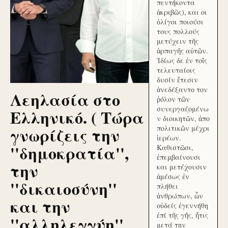
πεντήκοντα
ἀκριβῶς), και οι
ὀλίγοι ποιούσι
τους πολλούς
μετύχειν τῆς
ἁρπαγῆς αὐτῶν.
Ἰδίως δε ἐν τοῖς
τελευταίοις
δυσίν ἔτεσιν
ἀνεδέξαντο τον
Λεηλασία στο
ῥόλον τῶν
συνεργαζομένω
Ελληνικό. ( Τώρα
ν διοικητῶν, ἀπο
γνωρίζεις την
πολιτικῶν μέχρι
ἱερέων.
''δημοκρατία'',
Καθιστῶσι,
ἐπεμβαίνουσι
την
και μετέχουσιν
ἀμέσως ἐν
''δικαιοσύνη''
πλήθει
ἀνθρώπων, ὧν
και την
οὐδείς ἐγεννήθη
ἐπί τῆς γῆς, ἥτις
''αλληλεγγύη''
μετά την