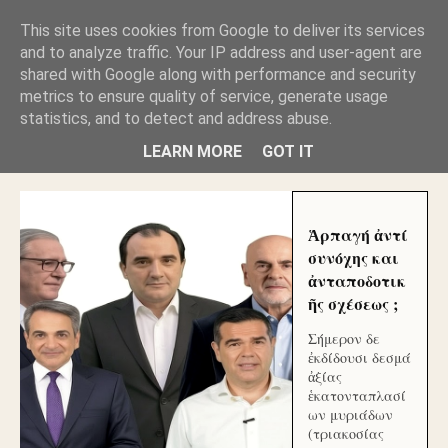
GLYFADAWEB: ΑΝΤΙ ΑΝΤΑΠΟΔΟΣΗΣ ΣΤΟΥΣ
This site uses cookies from Google to deliver its services
ΑΥΤΟΧΘΟΝΕΣ ΜΟΥ ΕΚΛΕΙΣΑΝ ΤΑ ΣΟΣΙΑΛ ΚΑΙ
and to analyze traffic. Your IP address and user-agent are
ΦΙΜΩΣΑΝ ΤΟ SITE. ΟΙ ΧΙΛΙΑΔΕΣ ΜΙΚΡΟΕΠΕΝΔΥΤΕΣ
ΕΠΕΝΔΥΣΑΤΕ ΓΙΑ ΛΕΗΛΑΣΙΑ ΚΑΙ ΕΓΚΛΗΜΑ ?
shared with Google along with performance and security
metrics to ensure quality of service, generate usage
statistics, and to detect and address abuse.
ΓΛΥΦΑΔΑ WEB |ΟΙ ΜΕΓΑΛΟΙ ΚΛΕΠΤΑΙ ΑΠΟ ΤΟ
ΜΙΚΡΟΝ ΑΠΑΓΟΥΣΙ
LEARN MORE
GOT IT
Ἁρπαγή ἀντί
συνόχης και
ἀνταποδοτικ
ῆς σχέσεως ;
Σήμερον δε
ἐκδίδουσι δεσμά
ἀξίας
ἑκατονταπλασί
ων μυριάδων
(τριακοσίας