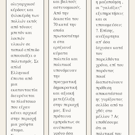
και βαλτούς
η μαζοποίηση ,
ολιγαρχικού
αστυνομικούς.
οι ''γαλάζιες''
κέρδους και
Από την
εξυπηρετήσεις
ψιλοκέρδη των
δεκαετία του
και οι
πολλών εκτός
70 κατά την
υπονομεύσεις
από τόνους
οποία
?. Επίσης,
μπετόν και
πρωτοστάτησ
ανέξαρτητα
λοιπών
α στα
απ' όσα
υλικών σε
ερτζιανά
ίσχυσαν κατά
τοπικό επίπεδο
κύματα
τον
απουσιάζει ο
πολιτεία και
παρελθόντα
πολιτισμός. Σε
πολιτικοί
χρόνο, επί του
απλά
υπονόμευαν
παρόντος
Ελληνικά
την
ποιοί
έπειτα από
πραγματική
διαπιστώνουν
μια
δημοκρατική
πρόθεση
εκατονταετία
και αξιακή
αποκατάστασ
διευρύνεται
μετεξέλιξη
ης γυρίζοντας
το πλιάτσικο
στην περιοχή
σελίδα από το
που είχαν
μας. Ενώ
χθές στο
κάνει αρχικά
πρότεινα
μέλλον ? Ας
στην περιοχή
εμπράκτως σε
υποθέσουμε
μια χούφτα
ανύποπτο
ότι οι
άτομα.
χρόνο όσα
πολιτικοί του