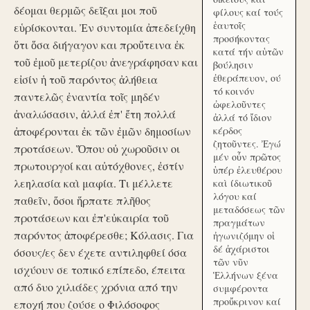
δέομαι θερμῶς δεῖξαι μοι ποῦ
φίλους καί τούς
ἑαυτοῖς
εὑρίσκονται. Ἐν συντομία ἀπεδείχθη
προσήκοντας
ὅτι ὅσα διήγαγον και προὔτεινα ἐκ
κατά τήν αὑτῶν
τοῦ ἐμοῦ μετερίζου ἀνεγράφησαν και
βούλησιν
ἐθεράπευον, ού
εἰσίν ἡ τοῦ παρόντος ἀλήθεια
τό κοινόν
παντελῶς ἐναντία τοῖς μηδέν
ὠφελοῦντες
ἀναλώσασιν, ἀλλά ἐπ' ἔτη πολλά
ἀλλά τό ἴδιον
ἀποφέρονται ἐκ τῶν ἐμῶν δημοσίων
κέρδος
ζητοῦντες. Ἐγώ
προτάσεων. Ὅπου οὐ χωροῦσιν οι
μέν οὖν πρῶτος
πρωτουργοί και αὐτόχθονες, ἐστίν
ὑπέρ ἐλευθέρου
λεηλασία καὶ μαφία. Τι μέλλετε
καὶ ίδιωτικοῦ
λόγου καί
παθεῖν, ὅσοι ἥρπατε πλῆθος
μεταδόσεως τῶν
προτάσεων και ἐπ'εὐκαιρία τοῦ
πραγμάτων
παρόντος ἀποφέρεσθε; Κόλασις. Για
ἠγωνιζόμην οἱ
δέ ἀχάριστοι
όσους/ες δεν έχετε αντιληφθεί όσα
τῶν νῦν
ισχύουν σε τοπικό επίπεδο, έπειτα
Ἑλλήνων ξένα
από δυο χιλιάδες χρόνια από την
συμφέροντα
προὔκρινον καί
εποχή που ζούσε ο Φιλόσοφος