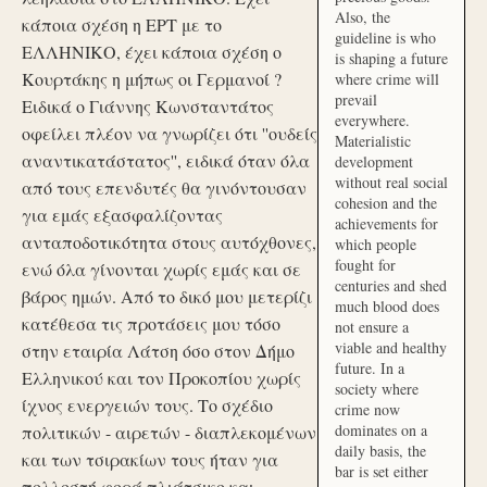
Also, the
κάποια σχέση η ΕΡΤ με το
guideline is who
ΕΛΛΗΝΙΚΟ, έχει κάποια σχέση ο
is shaping a future
Κουρτάκης η μήπως οι Γερμανοί ?
where crime will
prevail
Ειδικά ο Γιάννης Κωνσταντάτος
everywhere.
οφείλει πλέον να γνωρίζει ότι ''ουδείς
Materialistic
αναντικατάστατος'', ειδικά όταν όλα
development
without real social
από τους επενδυτές θα γινόντουσαν
cohesion and the
για εμάς εξασφαλίζοντας
achievements for
ανταποδοτικότητα στους αυτόχθονες,
which people
fought for
ενώ όλα γίνονται χωρίς εμάς και σε
centuries and shed
βάρος ημών. Από το δικό μου μετερίζι
much blood does
κατέθεσα τις προτάσεις μου τόσο
not ensure a
viable and healthy
στην εταιρία Λάτση όσο στον Δήμο
future. In a
Ελληνικού και τον Προκοπίου χωρίς
society where
ίχνος ενεργειών τους. Το σχέδιο
crime now
dominates on a
πολιτικών - αιρετών - διαπλεκομένων
daily basis, the
και των τσιρακίων τους ήταν για
bar is set either
πολλοστή φορά πλιάτσικο και