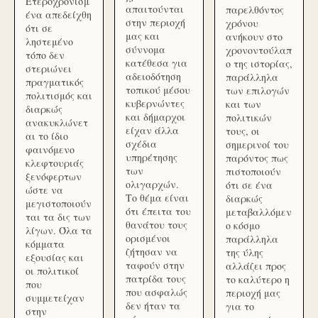
Ετεροχρονισμ
απαιτούνται
παρελθόντος
ένα απεδείχθη
στην περιοχή
χρόνου
ότι σε
μας και
ανήκουν στο
ληστεμένο
σύννομα
χρονοντούλαπ
τόπο δεν
κατέθεσα για
ο της ιστορίας,
στεριώνει
αδειοδότηση
παράλληλα
πραγματικός
τοπικού μέσου
των επιλογών
πολιτισμός και
κυβερνώντες
και των
διαρκώς
και δήμαρχοι
πολιτικών
ανακυκλώνετ
είχαν άλλα
τους, οι
αι το ίδιο
σχέδια
σημερινοί του
φαινόμενο
υπηρέτησης
παρόντος πως
κλεφτουριάς
των
πιστοποιούν
ξενόφερτων
ολιγαρχών.
ότι σε ένα
ώστε να
Το θέμα είναι
διαρκώς
μεγιστοποιούν
ότι έπειτα του
μεταβαλλόμεν
ται τα δις των
θανάτου τους
ο κόσμο
λίγων. Όλα τα
ορισμένοι
παράλληλα
κόμματα
ζήτησαν να
της ύλης
εξουσίας και
ταφούν στην
αλλάζει προς
οι πολιτικοί
πατρίδα τους
το καλύτερο η
που
που ασφαλώς
περιοχή μας
συμμετείχαν
δεν ήταν τα
για το
στην