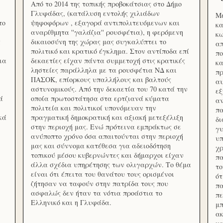
Από το 2014 της τοπικής προβοκάτσιας στο Δήμο
Γλυφάδας, (κατάλυση εντολής χιλιάδων
Με
το
ψηφοφόρων , εξαγορά αντιπολιτευόμενων και
κα
αναρίθμητα ''γαλάζια'' ρουσφέτια), η φερόμενη
κω
ς
δικαιοσύνη της χώρας μας συγκαλύπτει το
απ
πολιτικό και κρατικό έγκλημα. Στον αντίποδα επί
πο
ια
δεκαετίες είχαν πάντα συμμετοχή στις κρατικές
κα
ληστείες παράλληλα με τα ρουσφέτια ΝΔ και
πρ
ΠΑΣΟΚ, επίορκους υπαλλήλους και βαλτούς
αυ
αστυνομικούς. Από την δεκαετία του 70 κατά την
εξ
ά
οποία πρωτοστάτησα στα ερτζιανά κύματα
αν
πολιτεία και πολιτικοί υπονόμευαν την
πα
κά
πραγματική δημοκρατική και αξιακή μετεξέλιξη
δ
στην περιοχή μας. Ενώ πρότεινα εμπράκτως σε
γυ
ανύποπτο χρόνο όσα απαιτούνται στην περιοχή
υπ
μας και σύννομα κατέθεσα για αδειοδότηση
χρ
τοπικού μέσου κυβερνώντες και δήμαρχοι είχαν
πα
άλλα σχέδια υπηρέτησης των ολιγαρχών. Το θέμα
το
είναι ότι έπειτα του θανάτου τους ορισμένοι
ότ
ζήτησαν να ταφούν στην πατρίδα τους που
πα
ασφαλώς δεν ήταν τα νότια προάστια το
πε
Ελληνικό και η Γλυφάδα.
μπ
ακ