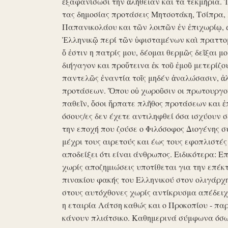
ἐξαφανίσωσι την ἀλήθειαν και τα τεκμήρια. Ἰδ
τας δημοσίας προτάσεις Μητσοτάκη, Τσίπρα,
Παπανικολάου και τῶν λοιπῶν ἐν ἐπιχωρίῳ,
Ἑλληνικῷ περί τῶν ὑφισταμένων καὶ πραττομ
ὅ ἐστιν η πατρίς μου, δέομαι θερμῶς δεῖξαι μ
διήγαγον και προὔτεινα ἐκ τοῦ ἐμοῦ μετερίζο
παντελῶς ἐναντία τοῖς μηδέν ἀναλώσασιν, ἀ
προτάσεων. Ὅπου οὐ χωροῦσιν οι πρωτουργοί 
παθεῖν, ὅσοι ἥρπατε πλῆθος προτάσεων και ἐ
όσους/ες δεν έχετε αντιληφθεί όσα ισχύουν σ
την εποχή που ζούσε ο Φιλόσοφος Διογένης 
μέχρι τους αιρετούς και έως τους εφοπλιστές
αποδείξει ότι είναι άνθρωπος. Ειδικότερα: 
χωρίς αποζημιώσεις υποτίθεται για την επέκ
πινακίου φακής του Ελληνικού στον ολιγάρχ
στους αυτόχθονες χωρίς αντίκρυσμα απέδειχθη 
η εταιρία Λάτση καθώς και ο Προκοπίου - πα
κάνουν πλιάτσικο. Καθημερινά σύμφωνα όσω