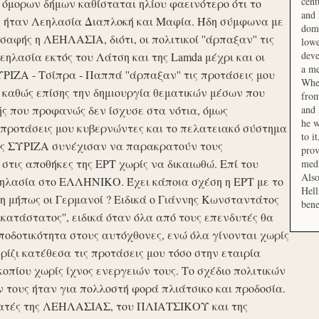
cent
μορων δήμων καθίσταται ηλίου φαεινότερο ότι το
and 
ση ήταν Λεηλασία Διαπλοκή και Μαφία. Ήδη σύμφωνα με
domi
αφής η ΛΕΗΛΑΣΙΑ, διότι, οι πολιτικοί ''άρπαξαν'' τις
lowe
deve
ηλασία εκτός του Λάτση και της Lamda μέχρι και οι
a me
ΙΖΑ - Τσίπρα - Παππά ''άρπαξαν'' τις προτάσεις μου
When
 καθώς επίσης την δημιουργία θεματικών μέσων που
from
ής που προφανώς δεν ίσχυσε στα νότια, όμως
and 
he w
προτάσεις μου κυβερνώντες και το πελατειακό σύστημα
to i
σης ΣΥΡΙΖΑ συνέχισαν να παρακρατούν τους
prov
ις αποθήκες της ΕΡΤ χωρίς να δικαιωθώ. Επί του
medi
Also
εηλασία στο ΕΛΛΗΝΙΚΟ. Έχει κάποια σχέση η ΕΡΤ με το
Hell
 μήπως οι Γερμανοί ? Ειδικά ο Γιάννης Κωνσταντάτος
bene
ικατάστατος'', ειδικά όταν όλα από τους επενδυτές θα
οδοτικότητα στους αυτόχθονες, ενώ όλα γίνονται χωρίς
ερίζι κατέθεσα τις προτάσεις μου τόσο στην εταιρία
οπίου χωρίς ίχνος ενεργειών τους. Το σχέδιο πολιτικών
ν τους ήταν για πολλοστή φορά πλιάτσικο και προδοσία.
ατές της ΛΕΗΛΑΣΙΑΣ, του ΠΛΙΑΤΣΙΚΟΥ και της