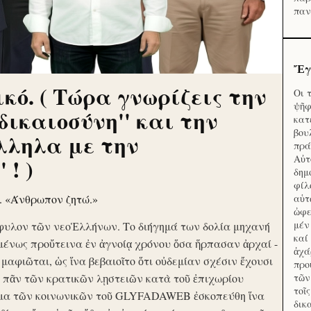
παν
Ἔγ
κό. ( Τώρα γνωρίζεις την
Οι 
ψῆφ
'δικαιοσύνη'' και την
κατ
βου
λληλα με την
πρά
Αὐτ
 ! )
δημ
φίλ
ν. «Άνθρωπον ζητώ.»
αὑτ
ὠφε
μέν
φυλον τῶν νεοἙλλήνων. Το διήγημά των δολία μηχανή
καί
μένως προὔτεινα ἐν ἀγνοίᾳ χρόνου ὅσα ἥρπασαν ἀρχαί -
ἀχά
ὶ μαφιῶται, ὡς ἵνα βεβαιοῖτο ὅτι οὐδεμίαν σχέσιν ἔχουσι
προ
το πᾶν τῶν κρατικῶν λῃστειῶν κατὰ τοῦ ἐπιχωρίου
τῶν
τοῖ
μα τῶν κοινωνικῶν τοῦ GLYFADAWEB ἐσκοπεύθη ἵνα
δικ