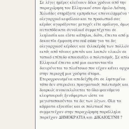
Σε λίγες ημέρες κλείνουν δέκα χρόνια από την
παραχώρηση του Ελληνικού στον όμιλο Λάτση.
Χιλιάδες στηρίξατε εμπράκτως επανειλημμένα 
ολιγαρχικό κεφάλαιο και το προσωπικό σας
κέρδος αγοράζοντας μετοχές είτε ομόλογα, όμω
αυταπόδεικτα συνολικά συμμετέχεται σε
λεηλασία και είστε κάπηλοι, διότι, έπειτα από μ
δεκαετία έμφαση στο real estate για τα δις
ολιγαρχικού κέρδους και ψιλοκέρδη των πολλών
εκτός από τόνους μπετόν και λοιπών υλικών σε
τοπικό επίπεδο απουσιάζει ο πολιτισμός. Σε απλ
Ελληνικά έπειτα από μια εκατονταετία
διευρύνεται το πλιάτσικο που είχαν κάνει αρχι
στην περιοχή μια χούφτα άτομα.
Ετεροχρονισμένα απεδείχθη ότι σε ληστεμένο
τόπο δεν στεριώνει πραγματικός πολιτισμός και
διαρκώς ανακυκλώνεται το ίδιο φαινόμενο
κλεφτουριάς ξενόφερτων ώστε να
μεγιστοποιούνται τα δις των λίγων. Όλα τα
κόμματα εξουσίας και οι πολιτικοί που
συμμετείχαν στην παραχώρηση παράλληλα
παρείχαν ΔΗΜΟΚΡΑΤΙΑ και ΔΙΚΑΙΟΣΥΝΗ ?