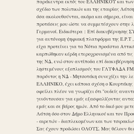
παράκεντρα εκτός του ΕΛΛΗΝΙΚΟΥ και των ό
σχέδιο των πολιτικών και της εταιρίας Λάτ
όσα ακολουθούνται, ακόμα και σήμερα, είναι σ
προτάσεις μου ώστε να συμμετέσχουν στην λε
Γερμανοί. Ειδικότερα：Επί διακυβέρνησης ΣΥΡ
για αυτόνομη ψηφιακή πλατφόρμα της Ε.Ρ.Τ ,
είχα προτείνει για τα Νότια προάστια Αττικ
καρπώθηκαν κέρδη ετεροχρονισμένα από τις 
της ΝΔ, ενώ στον αντίποδα επί διακυβέρνη
ληστεμένους εξοπλισμούς του ΓΛΥΦΑΔΑ FM στ
παρόντος η ΝΔ - Μητσοτάκη συνεχίζει την λ
ΕΛΛΗΝΙΚΟ, έχει κάποια σχέση ο Κουρτάκης η
οφείλει πλέον να γνωρίζει ότι ''ουδείς αναντ
γινόντουσαν για εμάς εξασφαλίζοντας ανταπ
εμάς και σε βάρος ημών. Από το δικό μου μετ
Λάτση όσο στον Δήμο Ελληνικού και τον Προκ
- αιρετών - διαπλεκομένων και των τσιρακίω
Σας έχουν προδώσει ΟΛΟΥΣ. Μας θέλουν θε