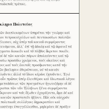
τοδαποῖς τρίτοις.
κλημα Πολιτείας
τῶν διαπλεκομένων ὑπηρέται τήν γνώμην καὶ
ον τετρακισχιλίων καὶ πεντακοσίων πολιτῶν
έλυσαν, οὐχ ὑπέρ τοῦ κοινοῦ συμφέροντος
λευόμενοι, ἀλλ᾽ ἐπί τῇ ἀδικίᾳ καὶ τῷ ἀφανεῖ τά
γματα διοικεῖν καί τό πλῆθος ἄκριτον ποιεῖν.
οί δέ τῶν κοινῶν πόρων ἀπολαύοντες καί τῷ
οσίω προσόδω χρώμενοι, τούς οἰκείους καὶ
ους καί τούς ἑαυτοῖς προσήκοντας κατά τήν
ῶν βούλησιν ἐθεράπευον, ού τό κοινόν
λοῦντες ἀλλά τό ἴδιον κέρδος ζητοῦντες. Ἐγώ
 οὖν πρῶτος ὑπέρ ἐλευθέρου καὶ ίδιωτικοῦ λόγου
 μεταδόσεως τῶν πραγμάτων ἠγωνιζόμην οἱ δέ
ριστοι τῶν νῦν Ἑλλήνων ξένα συμφέροντα
ὔκρινον καί τοῖς ἔξωθεν ἐχαρίζοντο, ἅμα δέ καί
 κοινῶν προστατεῖν ἠξίουν. Πῶς ούκ αἰσχρόν
ς πολιτικοῖς συλλόγοις δημοκρατίαν καὶ
αιοσύνην ἐπαγγέλλεσθαι, μηδεμίαν δέ πράξιν