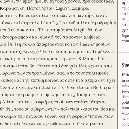
ίως· εἴ τις ὑμῶν ᾔδει ἐν ἀγνοία χρόνου, προ δεκαετιῶν,
πρό
 Καραμανλῆ, Παπανδρέου, Σημίτη, Σαμαρᾶ,
τίν
καί
 ὡσαύτως Κωνσταντάτου και τῶν λοιπῶν αἱρετῶν ἐν
συμ
ένων ἐπί ἔτη πολλά ἐν τῷ χῶρῳ τοῦ πάλαι ἀεροδρομίου,
καὶ
οι ποῦ εὑρίσκονται. Ἐν συντομία ἀπεδείχθη ὅτι ὅσα
χρή
δημ
υ ἀνεγράφησαν και εἰσίν ἡ τοῦ παρόντος ἀλήθεια
τοπ
λλά ἐπ' ἔτη πολλά ἀποφέρονται ἐκ τῶν ἐμῶν δημοσίων
και αὐτόχθονες, ἐστίν λεηλασία καὶ μαφία. Τι μέλλετε
π'εὐκαιρία τοῦ παρόντος ἀποφέρεσθε; Κόλασις. Για
Sta
ε τοπικό επίπεδο, έπειτα από δυο χιλιάδες χρόνια από
σύμφωνα των πεπραγμένων σας, από τους πολιτικούς
If t
 καθώς και την τοπική κοινωνία ούτε ένα άτομο δεν έχει
in o
tele
Επί Χούντας απαλλοτρίωσαν την συνοικία του Βοσπόρου
fewe
ταση του αερολιμένα, όμως μετά το χάρισμα έναντι
demo
η Λάτση και τις φανφάρες περί ανταποδοτικότητας
poli
huma
ότι, τόσο οι κυβερνώντες - πολιτικοί - αιρετοί, όσο και
who 
ράλληλα του συνόλου ξένων και εγχώριων ''επενδυτών''
ever
ν διαπιστώνεται να προωθούνται από κέντρα και
cohe