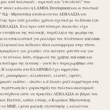
ς από πολιτικούς - αιρετούς και ''επενδυτές'' που
απ' όσους κάλεσαν η LAMDA Development και οι πολιτικοί
τυξη'' ΝΔ - Μητσοτάκη αποδεικνύεται ΛΕΗΛΑΣΙΑ και
νης πριν από χιλιάδες χρόνια σχετικά με το δίποδο ζώο
ΛΕΗΛΑΣΙΑ. Ενώ πριν από τέσσερις δεκαετίες είχα
ι επιτήδειοι της πολιτικής, παράλληλα της φερόμενης
νο αποκλειστικά για ρεκλάμα του πλιάτσικου real estate
Ελληνικού και διέθεσαν δέκα εκατομμύρια στην πίστα
προορίζουν για χιλιάδες νέα ακίνητα -μπετόν και για
το σύνολο, διότι, σύμφωνα της χρήσης real estate και
επούλημα της έκτασης - γιατί δεν παραχωρήθηκε στο
ές ; Η λεηλασία στο ΕΛΛΗΝΙΚΟ έχει σφραγίδα.
τές, ρασοφόρους, αλλοδαπούς, υλιστές, ληστές,
μικούς εκδότες - ιδιώτες κ.ά όλοι/ες μαζί συμμέτοχοι στη
περίπτωση δεν χαρακτηρίζεται πολιτικο-οικονομικός
ου αυτόχθονα ώστε να προκύψει ΛΕΗΛΑΣΙΑ σε βάρος του
ίκος Παππάς, καθώς επίσης, ο Κυριάκος Μητσοτάκης
να ΜΜΕ, ( μέσα μαζικής εξαπάτησης ), καλούνται