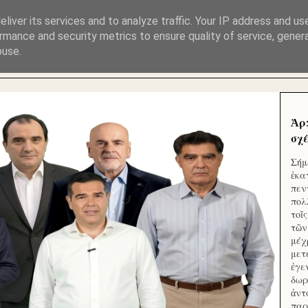
ΜΟΥ ΕΚΛΕΙΣΑΝ ΤΑ ΣΟΣΙΑΛ ΚΑΙ ΦΙΜΩΣΑΝ ΤΟ SITE. ΟΙ 
liver its services and to analyze traffic. Your IP address and us
rmance and security metrics to ensure quality of service, gene
buse.
 ΑΠΟ ΤΟ ΜΙΚΡΟΝ ΑΠΑΓΟΥΣΙ
Ἁρ
σχέ
Σήμ
ἑκα
πεν
πολ
τοῖ
τῶν
μέχ
μετ
ἐγε
δωρ
ἀντ
παρ