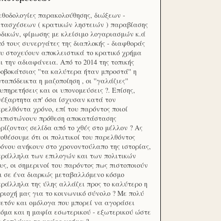
θοδολογίες παρακολούθησης, διώξεων -
τασχέσεων ( κρατικών ληστειών ) παραβίασης
δικών, φίμωσης με κλείσιμο λογαριασμών κ.ά
ό τους συνεργάτες της διαπλοκής - διαφθοράς
υ στοχεύουν αποκλειστικά το κρατικό χρήμα
ι την αδιαφάνεια. Από το 2014 της τοπικής
οβοκάτσιας ''τα καλύτερα ήταν μπροστά'' η
ταπόδεικτα η μαζοποίηση , οι ''γαλάζιες''
υπηρετήσεις και οι υπονομεύσεις ?. Επίσης,
έξαρτητα απ' όσα ίσχυσαν κατά τον
ρελθόντα χρόνο, επί του παρόντος ποιοί
ιαπιστώνουν πρόθεση αποκατάστασης
ρίζοντας σελίδα από το χθές στο μέλλον ? Ας
οθέσουμε ότι οι πολιτικοί του παρελθόντος
όνου ανήκουν στο χρονοντούλαπο της ιστορίας,
ράλληλα των επιλογών και των πολιτικών
υς, οι σημερινοί του παρόντος πως πιστοποιούν
ι σε ένα διαρκώς μεταβαλλόμενο κόσμο
ράλληλα της ύλης αλλάζει προς το καλύτερο η
ριοχή μας για το κοινωνικό σύνολο ? Με πολύ
ετόν και ομόλογα που μπορεί να αγοράσει
όμα και η μαφία εσωτερικού - εξωτερικού ώστε