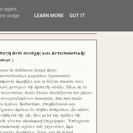
ΧΙΛΙΑΔΕΣ ΜΙΚΡΟΕΠΕΝΔΥΤΕΣ ΕΠΕΝΔΥΣΑΤΕ ΓΙΑ
er-agent
rate usage
LEARN MORE
GOT IT
παγή ἀντί συνόχης και ἀνταποδοτικῆς
σεως ;
ερον δε ἐκδίδουσι δεσμά ἀξίας
τονταπλασίων μυριάδων (τριακοσίας
τήκοντα ἀκριβῶς), και οι ὀλίγοι ποιούσι τους
λούς μετύχειν τῆς ἁρπαγῆς αὐτῶν. Ἰδίως δε ἐν
ς τελευταίοις δυσίν ἔτεσιν ἀνεδέξαντο τον ῥόλον
 συνεργαζομένων διοικητῶν, ἀπο πολιτικῶν
ρι ἱερέων. Καθιστῶσι, ἐπεμβαίνουσι και
έχουσιν ἀμέσως ἐν πλήθει ἀνθρώπων, ὧν οὐδείς
ννήθη ἐπί τῆς γῆς, ἥτις μετά την πράξιν τῆς
εᾶς γίνεται οἰκοδομική ἐπιχείρησις. Ὑπέσχοντο
αποδοτικήν σχέσιν τοῖς γηγενέσιν, ἅμα
έχοντες ἀναθέσεις, ἔργα, και δη δεσμά