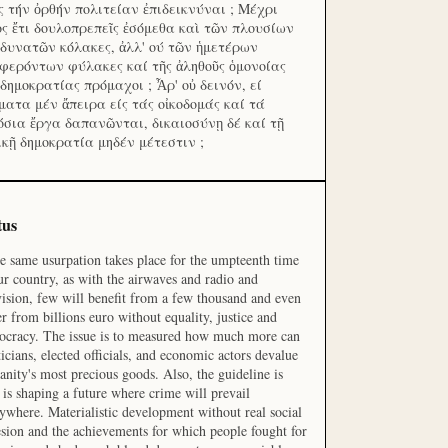
ς τήν ὀρθήν πολιτείαν ἐπιδεικνύναι ; Μέχρι
ος ἔτι δουλοπρεπεῖς ἐσόμεθα καὶ τῶν πλουσίων
 δυνατῶν κόλακες, ἀλλ' ού τῶν ἡμετέρων
φερόντων φύλακες καί τῆς ἀληθοῦς ὁμονοίας
 δημοκρατίας πρόμαχοι ; Ἆρ' οὐ δεινόν, εί
ματα μέν ἄπειρα είς τάς οἰκοδομάς καί τά
όσια ἔργα δαπανῶνται, δικαιοσύνῃ δέ καί τῇ
ικῇ δημοκρατία μηδέν μέτεστιν ;
tus
he same usurpation takes place for the umpteenth time
ur country, as with the airwaves and radio and
vision, few will benefit from a few thousand and even
r from billions euro without equality, justice and
cracy. The issue is to measured how much more can
ticians, elected officials, and economic actors devalue
nity's most precious goods. Also, the guideline is
is shaping a future where crime will prevail
ywhere. Materialistic development without real social
sion and the achievements for which people fought for