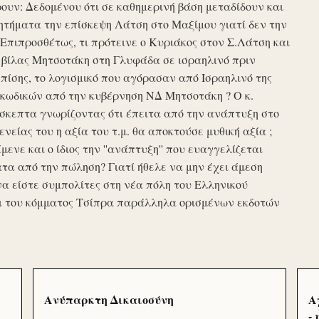
υν: Δεδομένου ότι σε καθημερινή βάση μεταδίδουν και
τήματα την επίσκεψη Λάτση στο Μαξίμου γιατί δεν την
πιπροσθέτως, τι πρότεινε ο Κυριάκος στον Σ.Λάτση και
ης βίλας Μητσοτάκη στη Γλυφάδα σε ισραηλινό πριν
ίσης, το λογισμικό που αγόρασαν από Ισραηλινό της
κωδικών από την κυβέρνηση ΝΔ Μητσοτάκη ? Ο κ.
σκεπτα γνωρίζοντας ότι έπειτα από την ανάπτυξη στο
ενείας του η αξία του τ.μ. θα αποκτούσε μυθική αξία ;
μενε και ο ίδιος την ''ανάπτυξη'' που ευαγγελίζεται
τα από την πώληση? Γιατί ήθελε να μην έχει άμεση
να είστε συμπολίτες στη νέα πόλη του Ελληνικού
ι του κόμματος Τσίπρα παράλληλα ορισμένων εκδοτών
Ανύπαρκτη Δικαιοσύνη
Α
-