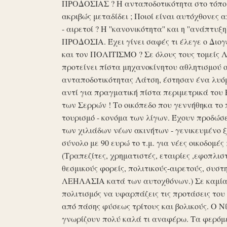
ΠΡΟΔΟΣΙΑΣ ? Η ανταποδοτικότητα στο τόπο μα
ακριβώς μεταδίδει ; Ποιοί είναι αυτόχθονες 
- αιρετοί ? Η ''κανονικότητα'' και η ''ανάπ
ΠΡΟΔΟΣΙΑ. Έχει γίνει σαφές τι έλεγε ο Διογέ
και τον ΠΟΛΙΤΙΣΜΟ ? Σε όλους τους τομείς 
προτείνει πίστα μηχανοκίνητου αθλητισμού ο
ανταποδοτικότητας Λάτση, έστησαν ένα λυόμε
αντί για πραγματική πίστα περιμετρικά του 
των Σερρών ! Το οικόπεδο που γεννήθηκα το 
τουρισμό - κονόμα των λίγων. Έχουν προδώσει 
των χιλιάδων νέων ακινήτων - γενικευμένο ξ
σύνολο με 90 ευρώ το τ.μ. για νέες οικοδομ
(Τραπεζίτες, χρηματιστές, εταιρίες ,εφοπλισ
θεσμικούς φορείς, πολιτικούς-αιρετούς, συστη
ΛΕΗΛΑΣΙΑ κατά των αυτοχθόνων.) Σε καμία 
πολιτισμός να υφαρπάζεις τις προτάσεις τ
από πάσης φύσεως τρίτους και βολικούς. Ο Ν
γνωρίζουν πολύ καλά τι αναφέρω. Τα φερόμε