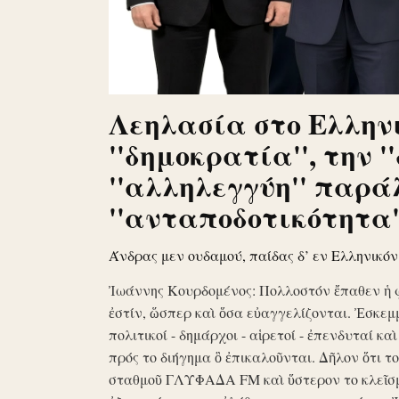
Λεηλασία στο Ελληνι
''δημοκρατία'', την '
''αλληλεγγύη'' παρά
''ανταποδοτικότητα''
Άνδρας μεν ουδαμού, παίδας δ’ εν Ελληνικό
Ἰωάννης Κουρδομένος: Πολλοστόν ἔπαθεν ἡ 
ἐστίν, ὥσπερ καὶ ὅσα εὐαγγελίζονται. Ἐσκεμ
πολιτικοί - δημάρχοι - αἱρετοί - ἐπενδυταί κα
πρός το διήγημα ὃ ἐπικαλοῦνται. Δῆλον ὅτι 
σταθμοῦ ΓΛΥΦΑΔΑ FM καὶ ὕστερον το κλεῖσ