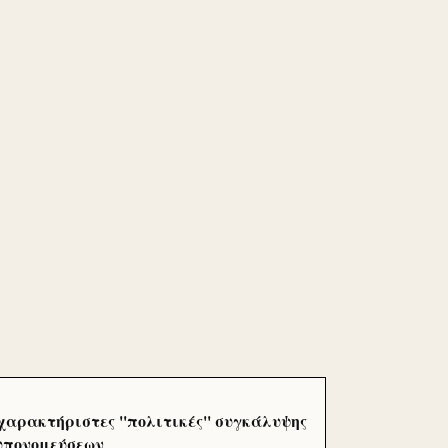
χαρακτήριστες ''πολιτικές'' συγκάλυψης
 υπονομεύσεων