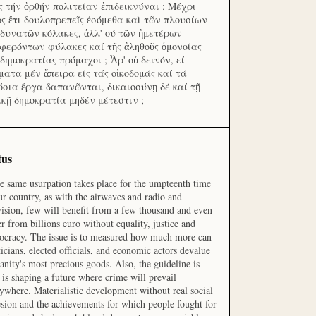
ς τήν ὀρθήν πολιτείαν ἐπιδεικνύναι ; Μέχρι
ος ἔτι δουλοπρεπεῖς ἐσόμεθα καὶ τῶν πλουσίων
 δυνατῶν κόλακες, ἀλλ' ού τῶν ἡμετέρων
φερόντων φύλακες καί τῆς ἀληθοῦς ὁμονοίας
 δημοκρατίας πρόμαχοι ; Ἆρ' οὐ δεινόν, εί
ματα μέν ἄπειρα είς τάς οἰκοδομάς καί τά
όσια ἔργα δαπανῶνται, δικαιοσύνῃ δέ καί τῇ
ικῇ δημοκρατία μηδέν μέτεστιν ;
tus
he same usurpation takes place for the umpteenth time
ur country, as with the airwaves and radio and
vision, few will benefit from a few thousand and even
r from billions euro without equality, justice and
cracy. The issue is to measured how much more can
ticians, elected officials, and economic actors devalue
nity's most precious goods. Also, the guideline is
is shaping a future where crime will prevail
ywhere. Materialistic development without real social
sion and the achievements for which people fought for