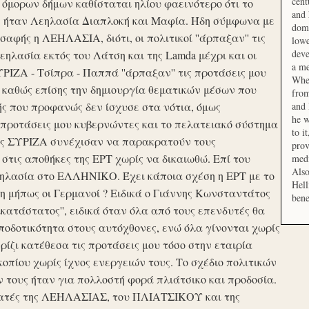
cent
μορων δήμων καθίσταται ηλίου φαεινότερο ότι το
and 
ση ήταν Λεηλασία Διαπλοκή και Μαφία. Ήδη σύμφωνα με
domi
αφής η ΛΕΗΛΑΣΙΑ, διότι, οι πολιτικοί ''άρπαξαν'' τις
lowe
deve
ηλασία εκτός του Λάτση και της Lamda μέχρι και οι
a me
ΙΖΑ - Τσίπρα - Παππά ''άρπαξαν'' τις προτάσεις μου
When
 καθώς επίσης την δημιουργία θεματικών μέσων που
from
ής που προφανώς δεν ίσχυσε στα νότια, όμως
and 
he w
προτάσεις μου κυβερνώντες και το πελατειακό σύστημα
to i
σης ΣΥΡΙΖΑ συνέχισαν να παρακρατούν τους
prov
ις αποθήκες της ΕΡΤ χωρίς να δικαιωθώ. Επί του
medi
Also
εηλασία στο ΕΛΛΗΝΙΚΟ. Έχει κάποια σχέση η ΕΡΤ με το
Hell
 μήπως οι Γερμανοί ? Ειδικά ο Γιάννης Κωνσταντάτος
bene
ικατάστατος'', ειδικά όταν όλα από τους επενδυτές θα
οδοτικότητα στους αυτόχθονες, ενώ όλα γίνονται χωρίς
ερίζι κατέθεσα τις προτάσεις μου τόσο στην εταιρία
οπίου χωρίς ίχνος ενεργειών τους. Το σχέδιο πολιτικών
ν τους ήταν για πολλοστή φορά πλιάτσικο και προδοσία.
ατές της ΛΕΗΛΑΣΙΑΣ, του ΠΛΙΑΤΣΙΚΟΥ και της