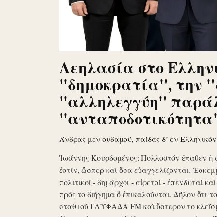
Λεηλασία στο Ελληνι
''δημοκρατία'', την '
''αλληλεγγύη'' παρά
''ανταποδοτικότητα''
Άνδρας μεν ουδαμού, παίδας δ’ εν Ελληνικό
Ἰωάννης Κουρδομένος: Πολλοστόν ἔπαθεν ἡ 
ἐστίν, ὥσπερ καὶ ὅσα εὐαγγελίζονται. Ἐσκεμ
πολιτικοί - δημάρχοι - αἱρετοί - ἐπενδυταί κα
πρός το διήγημα ὃ ἐπικαλοῦνται. Δῆλον ὅτι 
σταθμοῦ ΓΛΥΦΑΔΑ FM καὶ ὕστερον το κλεῖσ