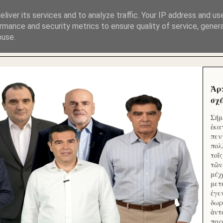
ΜΟΥ ΕΚΛΕΙΣΑΝ ΤΑ ΣΟΣΙΑΛ ΚΑΙ ΦΙΜΩΣΑΝ ΤΟ SITE. ΟΙ 
liver its services and to analyze traffic. Your IP address and us
rmance and security metrics to ensure quality of service, gene
buse.
 ΑΠΟ ΤΟ ΜΙΚΡΟΝ ΑΠΑΓΟΥΣΙ
Ἁρ
σχέ
Σήμ
ἑκα
πεν
πολ
τοῖ
τῶν
μέχ
μετ
ἐγε
δωρ
ἀντ
παρ