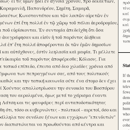
ίως· εἴ τις ὑμῶν ᾔδει ἐν ἀγνοία χρόνου, προ δεκαετιῶν,
πρό
 Καραμανλῆ, Παπανδρέου, Σημίτη, Σαμαρᾶ,
τίν
καί
 ὡσαύτως Κωνσταντάτου και τῶν λοιπῶν αἱρετῶν ἐν
συμ
ένων ἐπί ἔτη πολλά ἐν τῷ χῶρῳ τοῦ πάλαι ἀεροδρομίου,
καὶ
οι ποῦ εὑρίσκονται. Ἐν συντομία ἀπεδείχθη ὅτι ὅσα
χρή
δημ
υ ἀνεγράφησαν και εἰσίν ἡ τοῦ παρόντος ἀλήθεια
τοπ
λλά ἐπ' ἔτη πολλά ἀποφέρονται ἐκ τῶν ἐμῶν δημοσίων
και αὐτόχθονες, ἐστίν λεηλασία καὶ μαφία. Τι μέλλετε
π'εὐκαιρία τοῦ παρόντος ἀποφέρεσθε; Κόλασις. Για
Sta
ε τοπικό επίπεδο, έπειτα από δυο χιλιάδες χρόνια από
σύμφωνα των πεπραγμένων σας, από τους πολιτικούς
If t
 καθώς και την τοπική κοινωνία ούτε ένα άτομο δεν έχει
in o
tele
Επί Χούντας απαλλοτρίωσαν την συνοικία του Βοσπόρου
fewe
ταση του αερολιμένα, όμως μετά το χάρισμα έναντι
demo
η Λάτση και τις φανφάρες περί ανταποδοτικότητας
poli
huma
ότι, τόσο οι κυβερνώντες - πολιτικοί - αιρετοί, όσο και
who 
ράλληλα του συνόλου ξένων και εγχώριων ''επενδυτών''
ever
ν διαπιστώνεται να προωθούνται από κέντρα και
cohe