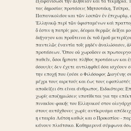
ἐξαφανίσωσι την ἀλήθειαν και τα τεκμήρια. Ἰδ
τας δημοσίας προτάσεις Μητσοτάκη, Τσίπρα,
Παπανικολάου και τῶν λοιπῶν ἐν ἐπιχωρίῳ,
Ἑλληνικῷ περί τῶν ὑφισταμένων καὶ πραττομ
ὅ ἐστιν η πατρίς μου, δέομαι θερμῶς δεῖξαι μ
διήγαγον και προὔτεινα ἐκ τοῦ ἐμοῦ μετερίζο
παντελῶς ἐναντία τοῖς μηδέν ἀναλώσασιν, ἀ
προτάσεων. Ὅπου οὐ χωροῦσιν οι πρωτουργοί 
παθεῖν, ὅσοι ἥρπατε πλῆθος προτάσεων και ἐ
όσους/ες δεν έχετε αντιληφθεί όσα ισχύουν σ
την εποχή που ζούσε ο Φιλόσοφος Διογένης 
μέχρι τους αιρετούς και έως τους εφοπλιστές
αποδείξει ότι είναι άνθρωπος. Ειδικότερα: 
χωρίς αποζημιώσεις υποτίθεται για την επέκ
πινακίου φακής του Ελληνικού στον ολιγάρχ
στους αυτόχθονες χωρίς αντίκρυσμα απέδειχθη 
η εταιρία Λάτση καθώς και ο Προκοπίου - πα
κάνουν πλιάτσικο. Καθημερινά σύμφωνα όσω