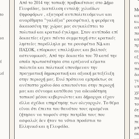
Από το 2014 της τοπικής προβοκάτσιας στο Δήμο
Γλυφάδας, (κατάλυση εντολής χιλιάδων
Με
το
ψηφοφόρων , εξαγορά αντιπολιτευόμενων και
κα
αναρίθμητα ''γαλάζια'' ρουσφέτια), η φερόμενη
κω
ς
δικαιοσύνη της χώρας μας συγκαλύπτει το
απ
πολιτικό και κρατικό έγκλημα. Στον αντίποδα επί
πο
ια
δεκαετίες είχαν πάντα συμμετοχή στις κρατικές
κα
ληστείες παράλληλα με τα ρουσφέτια ΝΔ και
πρ
ΠΑΣΟΚ, επίορκους υπαλλήλους και βαλτούς
αυ
αστυνομικούς. Από την δεκαετία του 70 κατά την
εξ
ά
οποία πρωτοστάτησα στα ερτζιανά κύματα
αν
πολιτεία και πολιτικοί υπονόμευαν την
πα
κά
πραγματική δημοκρατική και αξιακή μετεξέλιξη
δ
στην περιοχή μας. Ενώ πρότεινα εμπράκτως σε
γυ
ανύποπτο χρόνο όσα απαιτούνται στην περιοχή
υπ
μας και σύννομα κατέθεσα για αδειοδότηση
χρ
τοπικού μέσου κυβερνώντες και δήμαρχοι είχαν
πα
άλλα σχέδια υπηρέτησης των ολιγαρχών. Το θέμα
το
είναι ότι έπειτα του θανάτου τους ορισμένοι
ότ
ζήτησαν να ταφούν στην πατρίδα τους που
πα
ασφαλώς δεν ήταν τα νότια προάστια το
πε
Ελληνικό και η Γλυφάδα.
μπ
ακ