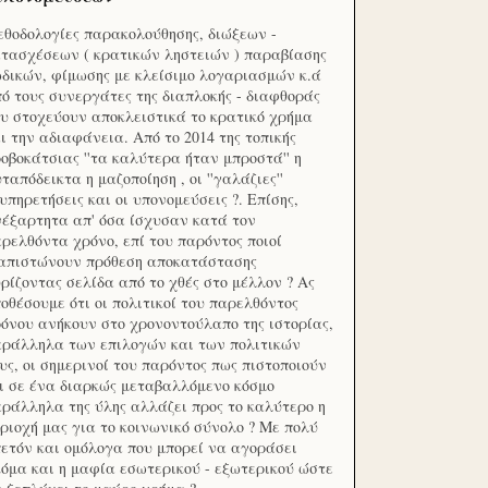
θοδολογίες παρακολούθησης, διώξεων -
τασχέσεων ( κρατικών ληστειών ) παραβίασης
δικών, φίμωσης με κλείσιμο λογαριασμών κ.ά
ό τους συνεργάτες της διαπλοκής - διαφθοράς
υ στοχεύουν αποκλειστικά το κρατικό χρήμα
ι την αδιαφάνεια. Από το 2014 της τοπικής
οβοκάτσιας ''τα καλύτερα ήταν μπροστά'' η
ταπόδεικτα η μαζοποίηση , οι ''γαλάζιες''
υπηρετήσεις και οι υπονομεύσεις ?. Επίσης,
έξαρτητα απ' όσα ίσχυσαν κατά τον
ρελθόντα χρόνο, επί του παρόντος ποιοί
ιαπιστώνουν πρόθεση αποκατάστασης
ρίζοντας σελίδα από το χθές στο μέλλον ? Ας
οθέσουμε ότι οι πολιτικοί του παρελθόντος
όνου ανήκουν στο χρονοντούλαπο της ιστορίας,
ράλληλα των επιλογών και των πολιτικών
υς, οι σημερινοί του παρόντος πως πιστοποιούν
ι σε ένα διαρκώς μεταβαλλόμενο κόσμο
ράλληλα της ύλης αλλάζει προς το καλύτερο η
ριοχή μας για το κοινωνικό σύνολο ? Με πολύ
ετόν και ομόλογα που μπορεί να αγοράσει
όμα και η μαφία εσωτερικού - εξωτερικού ώστε