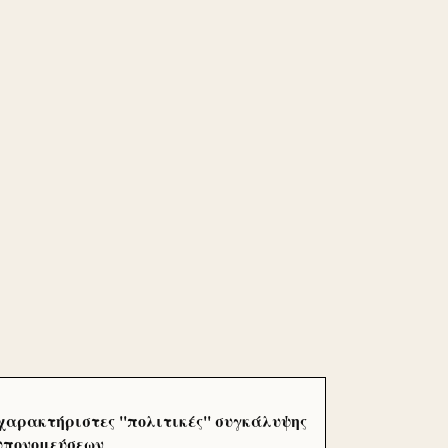
χαρακτήριστες ''πολιτικές'' συγκάλυψης
 υπονομεύσεων