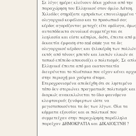
Σε λίγες ημέρες κλείνουν δέκα χρόνια από την
παραχώρηση του Ελληνικού στον όμιλο Λάτση.
Χιλιάδες στηρίξατε εμπράκτως επανειλημμένα 
ολιγαρχικό κεφάλαιο και το προσωπικό σας
κέρδος αγοράζοντας μετοχές είτε ομόλογα, όμω
αυταπόδεικτα συνολικά συμμετέχεται σε
λεηλασία και είστε κάπηλοι, διότι, έπειτα από μ
δεκαετία έμφαση στο real estate για τα δις
ολιγαρχικού κέρδους και ψιλοκέρδη των πολλών
εκτός από τόνους μπετόν και λοιπών υλικών σε
τοπικό επίπεδο απουσιάζει ο πολιτισμός. Σε απλ
Ελληνικά έπειτα από μια εκατονταετία
διευρύνεται το πλιάτσικο που είχαν κάνει αρχι
στην περιοχή μια χούφτα άτομα.
Ετεροχρονισμένα απεδείχθη ότι σε ληστεμένο
τόπο δεν στεριώνει πραγματικός πολιτισμός και
διαρκώς ανακυκλώνεται το ίδιο φαινόμενο
κλεφτουριάς ξενόφερτων ώστε να
μεγιστοποιούνται τα δις των λίγων. Όλα τα
κόμματα εξουσίας και οι πολιτικοί που
συμμετείχαν στην παραχώρηση παράλληλα
παρείχαν ΔΗΜΟΚΡΑΤΙΑ και ΔΙΚΑΙΟΣΥΝΗ ?