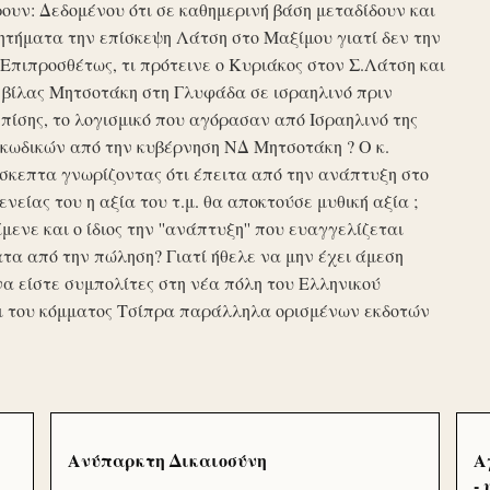
υν: Δεδομένου ότι σε καθημερινή βάση μεταδίδουν και
τήματα την επίσκεψη Λάτση στο Μαξίμου γιατί δεν την
πιπροσθέτως, τι πρότεινε ο Κυριάκος στον Σ.Λάτση και
ης βίλας Μητσοτάκη στη Γλυφάδα σε ισραηλινό πριν
ίσης, το λογισμικό που αγόρασαν από Ισραηλινό της
κωδικών από την κυβέρνηση ΝΔ Μητσοτάκη ? Ο κ.
σκεπτα γνωρίζοντας ότι έπειτα από την ανάπτυξη στο
ενείας του η αξία του τ.μ. θα αποκτούσε μυθική αξία ;
μενε και ο ίδιος την ''ανάπτυξη'' που ευαγγελίζεται
τα από την πώληση? Γιατί ήθελε να μην έχει άμεση
να είστε συμπολίτες στη νέα πόλη του Ελληνικού
ι του κόμματος Τσίπρα παράλληλα ορισμένων εκδοτών
Ανύπαρκτη Δικαιοσύνη
Α
-