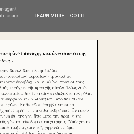
ΧΙΛΙΑΔΕΣ ΜΙΚΡΟΕΠΕΝΔΥΤΕΣ ΕΠΕΝΔΥΣΑΤΕ ΓΙΑ
er-agent
rate usage
LEARN MORE
GOT IT
παγή ἀντί συνόχης και ἀνταποδοτικῆς
σεως ;
ερον δε ἐκδίδουσι δεσμά ἀξίας
τονταπλασίων μυριάδων (τριακοσίας
τήκοντα ἀκριβῶς), και οι ὀλίγοι ποιούσι τους
λούς μετύχειν τῆς ἁρπαγῆς αὐτῶν. Ἰδίως δε ἐν
ς τελευταίοις δυσίν ἔτεσιν ἀνεδέξαντο τον ῥόλον
 συνεργαζομένων διοικητῶν, ἀπο πολιτικῶν
ρι ἱερέων. Καθιστῶσι, ἐπεμβαίνουσι και
έχουσιν ἀμέσως ἐν πλήθει ἀνθρώπων, ὧν οὐδείς
ννήθη ἐπί τῆς γῆς, ἥτις μετά την πράξιν τῆς
εᾶς γίνεται οἰκοδομική ἐπιχείρησις. Ὑπέσχοντο
αποδοτικήν σχέσιν τοῖς γηγενέσιν, ἅμα
έχοντες ἀναθέσεις, ἔργα, και δη δεσμά