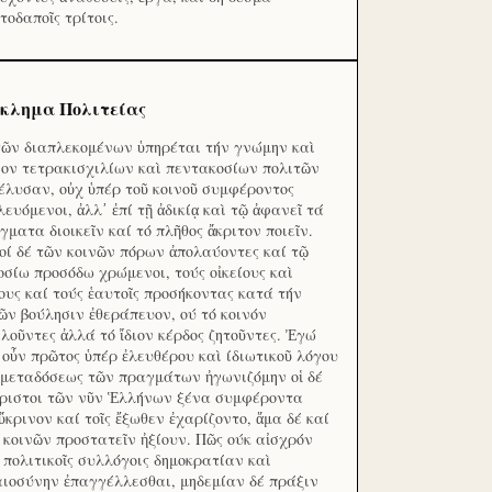
τοδαποῖς τρίτοις.
κλημα Πολιτείας
τῶν διαπλεκομένων ὑπηρέται τήν γνώμην καὶ
ον τετρακισχιλίων καὶ πεντακοσίων πολιτῶν
έλυσαν, οὐχ ὑπέρ τοῦ κοινοῦ συμφέροντος
λευόμενοι, ἀλλ᾽ ἐπί τῇ ἀδικίᾳ καὶ τῷ ἀφανεῖ τά
γματα διοικεῖν καί τό πλῆθος ἄκριτον ποιεῖν.
οί δέ τῶν κοινῶν πόρων ἀπολαύοντες καί τῷ
οσίω προσόδω χρώμενοι, τούς οἰκείους καὶ
ους καί τούς ἑαυτοῖς προσήκοντας κατά τήν
ῶν βούλησιν ἐθεράπευον, ού τό κοινόν
λοῦντες ἀλλά τό ἴδιον κέρδος ζητοῦντες. Ἐγώ
 οὖν πρῶτος ὑπέρ ἐλευθέρου καὶ ίδιωτικοῦ λόγου
 μεταδόσεως τῶν πραγμάτων ἠγωνιζόμην οἱ δέ
ριστοι τῶν νῦν Ἑλλήνων ξένα συμφέροντα
ὔκρινον καί τοῖς ἔξωθεν ἐχαρίζοντο, ἅμα δέ καί
 κοινῶν προστατεῖν ἠξίουν. Πῶς ούκ αἰσχρόν
ς πολιτικοῖς συλλόγοις δημοκρατίαν καὶ
αιοσύνην ἐπαγγέλλεσθαι, μηδεμίαν δέ πράξιν