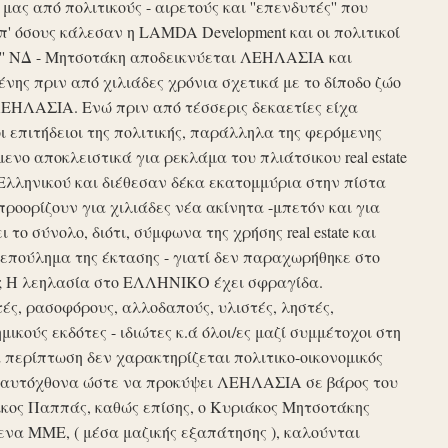
ς από πολιτικούς - αιρετούς και ''επενδυτές'' που
απ' όσους κάλεσαν η LAMDA Development και οι πολιτικοί
τυξη'' ΝΔ - Μητσοτάκη αποδεικνύεται ΛΕΗΛΑΣΙΑ και
νης πριν από χιλιάδες χρόνια σχετικά με το δίποδο ζώο
ΛΕΗΛΑΣΙΑ. Ενώ πριν από τέσσερις δεκαετίες είχα
ι επιτήδειοι της πολιτικής, παράλληλα της φερόμενης
νο αποκλειστικά για ρεκλάμα του πλιάτσικου real estate
Ελληνικού και διέθεσαν δέκα εκατομμύρια στην πίστα
προορίζουν για χιλιάδες νέα ακίνητα -μπετόν και για
το σύνολο, διότι, σύμφωνα της χρήσης real estate και
επούλημα της έκτασης - γιατί δεν παραχωρήθηκε στο
ές ; Η λεηλασία στο ΕΛΛΗΝΙΚΟ έχει σφραγίδα.
τές, ρασοφόρους, αλλοδαπούς, υλιστές, ληστές,
μικούς εκδότες - ιδιώτες κ.ά όλοι/ες μαζί συμμέτοχοι στη
περίπτωση δεν χαρακτηρίζεται πολιτικο-οικονομικός
ου αυτόχθονα ώστε να προκύψει ΛΕΗΛΑΣΙΑ σε βάρος του
ίκος Παππάς, καθώς επίσης, ο Κυριάκος Μητσοτάκης
να ΜΜΕ, ( μέσα μαζικής εξαπάτησης ), καλούνται