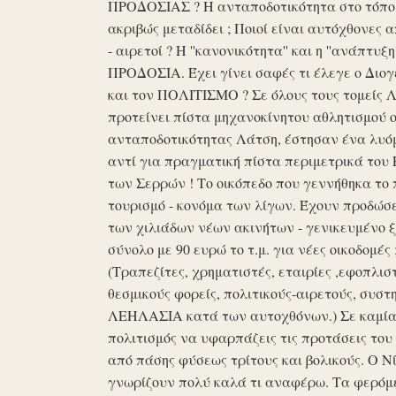
ΠΡΟΔΟΣΙΑΣ ? Η ανταποδοτικότητα στο τόπο μα
ακριβώς μεταδίδει ; Ποιοί είναι αυτόχθονες 
- αιρετοί ? Η ''κανονικότητα'' και η ''ανάπ
ΠΡΟΔΟΣΙΑ. Έχει γίνει σαφές τι έλεγε ο Διογέ
και τον ΠΟΛΙΤΙΣΜΟ ? Σε όλους τους τομείς 
προτείνει πίστα μηχανοκίνητου αθλητισμού ο
ανταποδοτικότητας Λάτση, έστησαν ένα λυόμε
αντί για πραγματική πίστα περιμετρικά του 
των Σερρών ! Το οικόπεδο που γεννήθηκα το 
τουρισμό - κονόμα των λίγων. Έχουν προδώσει 
των χιλιάδων νέων ακινήτων - γενικευμένο ξ
σύνολο με 90 ευρώ το τ.μ. για νέες οικοδομ
(Τραπεζίτες, χρηματιστές, εταιρίες ,εφοπλισ
θεσμικούς φορείς, πολιτικούς-αιρετούς, συστη
ΛΕΗΛΑΣΙΑ κατά των αυτοχθόνων.) Σε καμία 
πολιτισμός να υφαρπάζεις τις προτάσεις τ
από πάσης φύσεως τρίτους και βολικούς. Ο Ν
γνωρίζουν πολύ καλά τι αναφέρω. Τα φερόμε