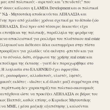
ς από πολιτικούς - αιρετούς και ''επενδυτές'' που
απ' όσους κάλεσαν η LAMDA Development και οι πολιτικοί
τυξη'' ΝΔ - Μητσοτάκη αποδεικνύεται ΛΕΗΛΑΣΙΑ και
νης πριν από χιλιάδες χρόνια σχετικά με το δίποδο ζώο
ΛΕΗΛΑΣΙΑ. Ενώ πριν από τέσσερις δεκαετίες είχα
ι επιτήδειοι της πολιτικής, παράλληλα της φερόμενης
νο αποκλειστικά για ρεκλάμα του πλιάτσικου real estate
Ελληνικού και διέθεσαν δέκα εκατομμύρια στην πίστα
προορίζουν για χιλιάδες νέα ακίνητα -μπετόν και για
το σύνολο, διότι, σύμφωνα της χρήσης real estate και
επούλημα της έκτασης - γιατί δεν παραχωρήθηκε στο
ές ; Η λεηλασία στο ΕΛΛΗΝΙΚΟ έχει σφραγίδα.
τές, ρασοφόρους, αλλοδαπούς, υλιστές, ληστές,
μικούς εκδότες - ιδιώτες κ.ά όλοι/ες μαζί συμμέτοχοι στη
περίπτωση δεν χαρακτηρίζεται πολιτικο-οικονομικός
ου αυτόχθονα ώστε να προκύψει ΛΕΗΛΑΣΙΑ σε βάρος του
ίκος Παππάς, καθώς επίσης, ο Κυριάκος Μητσοτάκης
να ΜΜΕ, ( μέσα μαζικής εξαπάτησης ), καλούνται