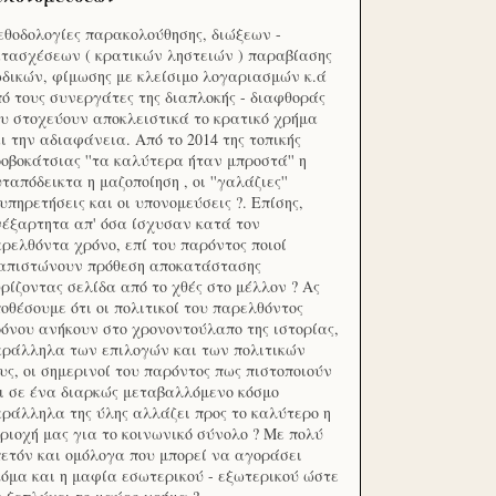
θοδολογίες παρακολούθησης, διώξεων -
τασχέσεων ( κρατικών ληστειών ) παραβίασης
δικών, φίμωσης με κλείσιμο λογαριασμών κ.ά
ό τους συνεργάτες της διαπλοκής - διαφθοράς
υ στοχεύουν αποκλειστικά το κρατικό χρήμα
ι την αδιαφάνεια. Από το 2014 της τοπικής
οβοκάτσιας ''τα καλύτερα ήταν μπροστά'' η
ταπόδεικτα η μαζοποίηση , οι ''γαλάζιες''
υπηρετήσεις και οι υπονομεύσεις ?. Επίσης,
έξαρτητα απ' όσα ίσχυσαν κατά τον
ρελθόντα χρόνο, επί του παρόντος ποιοί
ιαπιστώνουν πρόθεση αποκατάστασης
ρίζοντας σελίδα από το χθές στο μέλλον ? Ας
οθέσουμε ότι οι πολιτικοί του παρελθόντος
όνου ανήκουν στο χρονοντούλαπο της ιστορίας,
ράλληλα των επιλογών και των πολιτικών
υς, οι σημερινοί του παρόντος πως πιστοποιούν
ι σε ένα διαρκώς μεταβαλλόμενο κόσμο
ράλληλα της ύλης αλλάζει προς το καλύτερο η
ριοχή μας για το κοινωνικό σύνολο ? Με πολύ
ετόν και ομόλογα που μπορεί να αγοράσει
όμα και η μαφία εσωτερικού - εξωτερικού ώστε