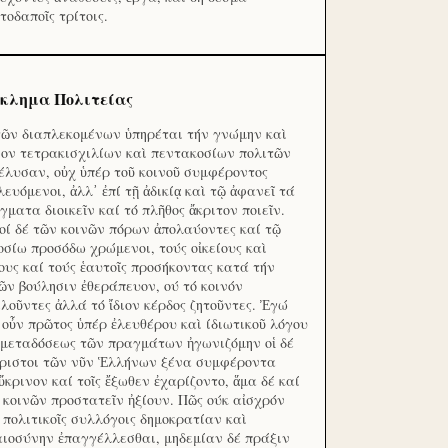
τοδαποῖς τρίτοις.
κλημα Πολιτείας
τῶν διαπλεκομένων ὑπηρέται τήν γνώμην καὶ
ον τετρακισχιλίων καὶ πεντακοσίων πολιτῶν
έλυσαν, οὐχ ὑπέρ τοῦ κοινοῦ συμφέροντος
λευόμενοι, ἀλλ᾽ ἐπί τῇ ἀδικίᾳ καὶ τῷ ἀφανεῖ τά
γματα διοικεῖν καί τό πλῆθος ἄκριτον ποιεῖν.
οί δέ τῶν κοινῶν πόρων ἀπολαύοντες καί τῷ
οσίω προσόδω χρώμενοι, τούς οἰκείους καὶ
ους καί τούς ἑαυτοῖς προσήκοντας κατά τήν
ῶν βούλησιν ἐθεράπευον, ού τό κοινόν
λοῦντες ἀλλά τό ἴδιον κέρδος ζητοῦντες. Ἐγώ
 οὖν πρῶτος ὑπέρ ἐλευθέρου καὶ ίδιωτικοῦ λόγου
 μεταδόσεως τῶν πραγμάτων ἠγωνιζόμην οἱ δέ
ριστοι τῶν νῦν Ἑλλήνων ξένα συμφέροντα
ὔκρινον καί τοῖς ἔξωθεν ἐχαρίζοντο, ἅμα δέ καί
 κοινῶν προστατεῖν ἠξίουν. Πῶς ούκ αἰσχρόν
ς πολιτικοῖς συλλόγοις δημοκρατίαν καὶ
αιοσύνην ἐπαγγέλλεσθαι, μηδεμίαν δέ πράξιν