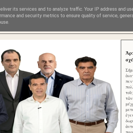
ΜΟΥ ΕΚΛΕΙΣΑΝ ΤΑ ΣΟΣΙΑΛ ΚΑΙ ΦΙΜΩΣΑΝ ΤΟ SITE. ΟΙ 
liver its services and to analyze traffic. Your IP address and us
rmance and security metrics to ensure quality of service, gene
buse.
 ΑΠΟ ΤΟ ΜΙΚΡΟΝ ΑΠΑΓΟΥΣΙ
Ἁρ
σχέ
Σήμ
ἑκα
πεν
πολ
τοῖ
τῶν
μέχ
μετ
ἐγε
δωρ
ἀντ
παρ