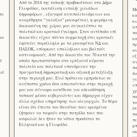
Από το 2014 της τοπικής προβοκάτσιας στο Δήμο
Γλυφάδας, (κατάλυση εντολής χιλιάδων
Με
το
ψηφοφόρων , εξαγορά αντιπολιτευόμενων και
κα
αναρίθμητα ''γαλάζια'' ρουσφέτια), η φερόμενη
κω
ς
δικαιοσύνη της χώρας μας συγκαλύπτει το
απ
πολιτικό και κρατικό έγκλημα. Στον αντίποδα επί
πο
ια
δεκαετίες είχαν πάντα συμμετοχή στις κρατικές
κα
ληστείες παράλληλα με τα ρουσφέτια ΝΔ και
πρ
ΠΑΣΟΚ, επίορκους υπαλλήλους και βαλτούς
αυ
αστυνομικούς. Από την δεκαετία του 70 κατά την
εξ
ά
οποία πρωτοστάτησα στα ερτζιανά κύματα
αν
πολιτεία και πολιτικοί υπονόμευαν την
πα
κά
πραγματική δημοκρατική και αξιακή μετεξέλιξη
δ
στην περιοχή μας. Ενώ πρότεινα εμπράκτως σε
γυ
ανύποπτο χρόνο όσα απαιτούνται στην περιοχή
υπ
μας και σύννομα κατέθεσα για αδειοδότηση
χρ
τοπικού μέσου κυβερνώντες και δήμαρχοι είχαν
πα
άλλα σχέδια υπηρέτησης των ολιγαρχών. Το θέμα
το
είναι ότι έπειτα του θανάτου τους ορισμένοι
ότ
ζήτησαν να ταφούν στην πατρίδα τους που
πα
ασφαλώς δεν ήταν τα νότια προάστια το
πε
Ελληνικό και η Γλυφάδα.
μπ
ακ