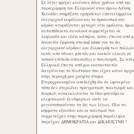
Σε λίγες ημέρες κλείνουν δέκα χρόνια από την
παραχώρηση του Ελληνικού στον όμιλο Λάτση.
Χιλιάδες στηρίξατε εμπράκτως επανειλημμένα 
ολιγαρχικό κεφάλαιο και το προσωπικό σας
κέρδος αγοράζοντας μετοχές είτε ομόλογα, όμω
αυταπόδεικτα συνολικά συμμετέχεται σε
λεηλασία και είστε κάπηλοι, διότι, έπειτα από μ
δεκαετία έμφαση στο real estate για τα δις
ολιγαρχικού κέρδους και ψιλοκέρδη των πολλών
εκτός από τόνους μπετόν και λοιπών υλικών σε
τοπικό επίπεδο απουσιάζει ο πολιτισμός. Σε απλ
Ελληνικά έπειτα από μια εκατονταετία
διευρύνεται το πλιάτσικο που είχαν κάνει αρχι
στην περιοχή μια χούφτα άτομα.
Ετεροχρονισμένα απεδείχθη ότι σε ληστεμένο
τόπο δεν στεριώνει πραγματικός πολιτισμός και
διαρκώς ανακυκλώνεται το ίδιο φαινόμενο
κλεφτουριάς ξενόφερτων ώστε να
μεγιστοποιούνται τα δις των λίγων. Όλα τα
κόμματα εξουσίας και οι πολιτικοί που
συμμετείχαν στην παραχώρηση παράλληλα
παρείχαν ΔΗΜΟΚΡΑΤΙΑ και ΔΙΚΑΙΟΣΥΝΗ ?