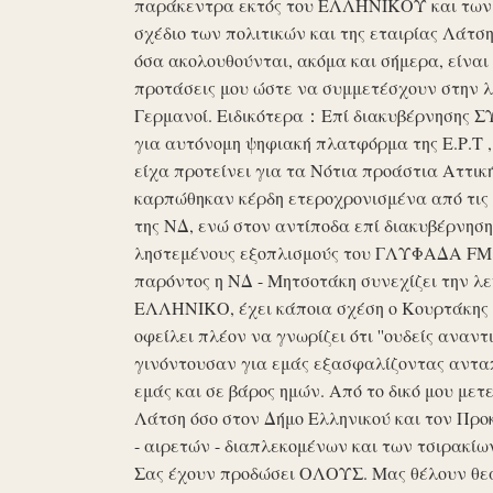
παράκεντρα εκτός του ΕΛΛΗΝΙΚΟΥ και των ό
σχέδιο των πολιτικών και της εταιρίας Λάτ
όσα ακολουθούνται, ακόμα και σήμερα, είναι σ
προτάσεις μου ώστε να συμμετέσχουν στην λε
Γερμανοί. Ειδικότερα：Επί διακυβέρνησης ΣΥΡ
για αυτόνομη ψηφιακή πλατφόρμα της Ε.Ρ.Τ ,
είχα προτείνει για τα Νότια προάστια Αττικ
καρπώθηκαν κέρδη ετεροχρονισμένα από τις 
της ΝΔ, ενώ στον αντίποδα επί διακυβέρνη
ληστεμένους εξοπλισμούς του ΓΛΥΦΑΔΑ FM στ
παρόντος η ΝΔ - Μητσοτάκη συνεχίζει την λ
ΕΛΛΗΝΙΚΟ, έχει κάποια σχέση ο Κουρτάκης η
οφείλει πλέον να γνωρίζει ότι ''ουδείς αναντ
γινόντουσαν για εμάς εξασφαλίζοντας ανταπ
εμάς και σε βάρος ημών. Από το δικό μου μετ
Λάτση όσο στον Δήμο Ελληνικού και τον Προκ
- αιρετών - διαπλεκομένων και των τσιρακίω
Σας έχουν προδώσει ΟΛΟΥΣ. Μας θέλουν θε