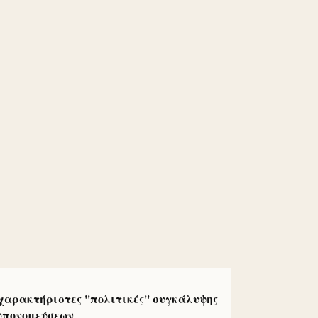
χαρακτήριστες ''πολιτικές'' συγκάλυψης
 υπονομεύσεων