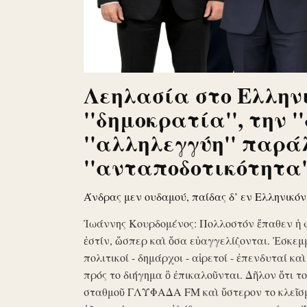
Λεηλασία στο Ελληνι
''δημοκρατία'', την '
''αλληλεγγύη'' παρά
''ανταποδοτικότητα''
Άνδρας μεν ουδαμού, παίδας δ’ εν Ελληνικό
Ἰωάννης Κουρδομένος: Πολλοστόν ἔπαθεν ἡ 
ἐστίν, ὥσπερ καὶ ὅσα εὐαγγελίζονται. Ἐσκεμ
πολιτικοί - δημάρχοι - αἱρετοί - ἐπενδυταί κα
πρός το διήγημα ὃ ἐπικαλοῦνται. Δῆλον ὅτι 
σταθμοῦ ΓΛΥΦΑΔΑ FM καὶ ὕστερον το κλεῖσ