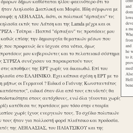
cent
μορων δήμων καθίσταται ηλίου φαεινότερο ότι το
and 
ση ήταν Λεηλασία Διαπλοκή και Μαφία. Ήδη σύμφωνα με
domi
αφής η ΛΕΗΛΑΣΙΑ, διότι, οι πολιτικοί ''άρπαξαν'' τις
lowe
deve
ηλασία εκτός του Λάτση και της Lamda μέχρι και οι
a me
ΙΖΑ - Τσίπρα - Παππά ''άρπαξαν'' τις προτάσεις μου
When
 καθώς επίσης την δημιουργία θεματικών μέσων που
from
ής που προφανώς δεν ίσχυσε στα νότια, όμως
and 
he w
προτάσεις μου κυβερνώντες και το πελατειακό σύστημα
to i
σης ΣΥΡΙΖΑ συνέχισαν να παρακρατούν τους
prov
ις αποθήκες της ΕΡΤ χωρίς να δικαιωθώ. Επί του
medi
Also
εηλασία στο ΕΛΛΗΝΙΚΟ. Έχει κάποια σχέση η ΕΡΤ με το
Hell
 μήπως οι Γερμανοί ? Ειδικά ο Γιάννης Κωνσταντάτος
bene
ικατάστατος'', ειδικά όταν όλα από τους επενδυτές θα
οδοτικότητα στους αυτόχθονες, ενώ όλα γίνονται χωρίς
ερίζι κατέθεσα τις προτάσεις μου τόσο στην εταιρία
οπίου χωρίς ίχνος ενεργειών τους. Το σχέδιο πολιτικών
ν τους ήταν για πολλοστή φορά πλιάτσικο και προδοσία.
ατές της ΛΕΗΛΑΣΙΑΣ, του ΠΛΙΑΤΣΙΚΟΥ και της