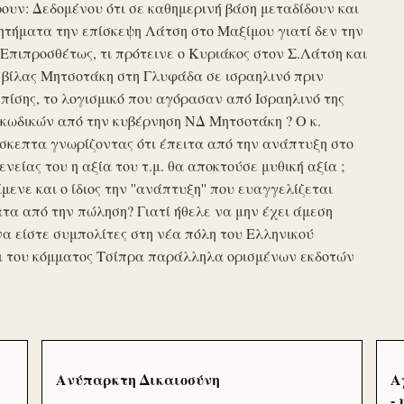
υν: Δεδομένου ότι σε καθημερινή βάση μεταδίδουν και
τήματα την επίσκεψη Λάτση στο Μαξίμου γιατί δεν την
πιπροσθέτως, τι πρότεινε ο Κυριάκος στον Σ.Λάτση και
ης βίλας Μητσοτάκη στη Γλυφάδα σε ισραηλινό πριν
ίσης, το λογισμικό που αγόρασαν από Ισραηλινό της
κωδικών από την κυβέρνηση ΝΔ Μητσοτάκη ? Ο κ.
σκεπτα γνωρίζοντας ότι έπειτα από την ανάπτυξη στο
ενείας του η αξία του τ.μ. θα αποκτούσε μυθική αξία ;
μενε και ο ίδιος την ''ανάπτυξη'' που ευαγγελίζεται
τα από την πώληση? Γιατί ήθελε να μην έχει άμεση
να είστε συμπολίτες στη νέα πόλη του Ελληνικού
ι του κόμματος Τσίπρα παράλληλα ορισμένων εκδοτών
Ανύπαρκτη Δικαιοσύνη
Α
-