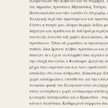
ἐξαφανίσωσι την ἀλήθειαν και τα τεκμήρια. Ἰδ
τας δημοσίας προτάσεις Μητσοτάκη, Τσίπρα,
Παπανικολάου και τῶν λοιπῶν ἐν ἐπιχωρίῳ,
Ἑλληνικῷ περί τῶν ὑφισταμένων καὶ πραττομ
ὅ ἐστιν η πατρίς μου, δέομαι θερμῶς δεῖξαι μ
διήγαγον και προὔτεινα ἐκ τοῦ ἐμοῦ μετερίζο
παντελῶς ἐναντία τοῖς μηδέν ἀναλώσασιν, ἀ
προτάσεων. Ὅπου οὐ χωροῦσιν οι πρωτουργοί 
παθεῖν, ὅσοι ἥρπατε πλῆθος προτάσεων και ἐ
όσους/ες δεν έχετε αντιληφθεί όσα ισχύουν σ
την εποχή που ζούσε ο Φιλόσοφος Διογένης 
μέχρι τους αιρετούς και έως τους εφοπλιστές
αποδείξει ότι είναι άνθρωπος. Ειδικότερα: 
χωρίς αποζημιώσεις υποτίθεται για την επέκ
πινακίου φακής του Ελληνικού στον ολιγάρχ
στους αυτόχθονες χωρίς αντίκρυσμα απέδειχθη 
η εταιρία Λάτση καθώς και ο Προκοπίου - πα
κάνουν πλιάτσικο. Καθημερινά σύμφωνα όσω