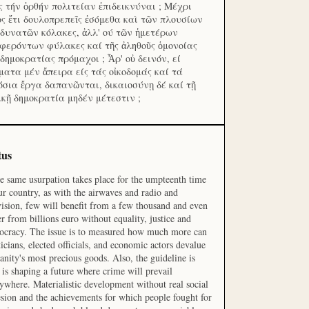
ς τήν ὀρθήν πολιτείαν ἐπιδεικνύναι ; Μέχρι
ος ἔτι δουλοπρεπεῖς ἐσόμεθα καὶ τῶν πλουσίων
 δυνατῶν κόλακες, ἀλλ' ού τῶν ἡμετέρων
φερόντων φύλακες καί τῆς ἀληθοῦς ὁμονοίας
 δημοκρατίας πρόμαχοι ; Ἆρ' οὐ δεινόν, εί
ματα μέν ἄπειρα είς τάς οἰκοδομάς καί τά
όσια ἔργα δαπανῶνται, δικαιοσύνῃ δέ καί τῇ
ικῇ δημοκρατία μηδέν μέτεστιν ;
tus
he same usurpation takes place for the umpteenth time
ur country, as with the airwaves and radio and
vision, few will benefit from a few thousand and even
r from billions euro without equality, justice and
cracy. The issue is to measured how much more can
ticians, elected officials, and economic actors devalue
nity's most precious goods. Also, the guideline is
is shaping a future where crime will prevail
ywhere. Materialistic development without real social
sion and the achievements for which people fought for