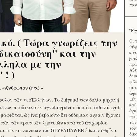
παν
Ἔγ
κό. ( Τώρα γνωρίζεις την
Οι 
ψῆφ
'δικαιοσύνη'' και την
κατ
βου
λληλα με την
πρά
Αὐτ
 ! )
δημ
φίλ
ν. «Άνθρωπον ζητώ.»
αὑτ
ὠφε
μέν
φυλον τῶν νεοἙλλήνων. Το διήγημά των δολία μηχανή
καί
μένως προὔτεινα ἐν ἀγνοίᾳ χρόνου ὅσα ἥρπασαν ἀρχαί -
ἀχά
ὶ μαφιῶται, ὡς ἵνα βεβαιοῖτο ὅτι οὐδεμίαν σχέσιν ἔχουσι
προ
το πᾶν τῶν κρατικῶν λῃστειῶν κατὰ τοῦ ἐπιχωρίου
τῶν
τοῖ
μα τῶν κοινωνικῶν τοῦ GLYFADAWEB ἐσκοπεύθη ἵνα
δικ