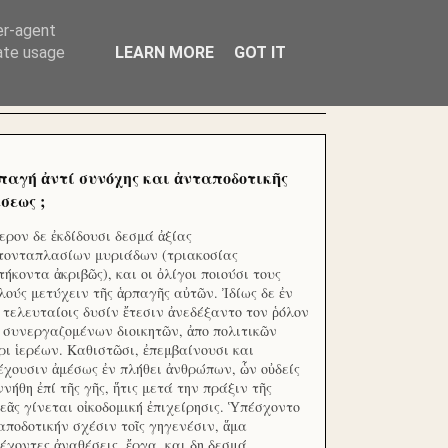
ΧΙΛΙΑΔΕΣ ΜΙΚΡΟΕΠΕΝΔΥΤΕΣ ΕΠΕΝΔΥΣΑΤΕ ΓΙΑ
er-agent
rate usage
LEARN MORE
GOT IT
παγή ἀντί συνόχης και ἀνταποδοτικῆς
σεως ;
ερον δε ἐκδίδουσι δεσμά ἀξίας
τονταπλασίων μυριάδων (τριακοσίας
τήκοντα ἀκριβῶς), και οι ὀλίγοι ποιούσι τους
λούς μετύχειν τῆς ἁρπαγῆς αὐτῶν. Ἰδίως δε ἐν
ς τελευταίοις δυσίν ἔτεσιν ἀνεδέξαντο τον ῥόλον
 συνεργαζομένων διοικητῶν, ἀπο πολιτικῶν
ρι ἱερέων. Καθιστῶσι, ἐπεμβαίνουσι και
έχουσιν ἀμέσως ἐν πλήθει ἀνθρώπων, ὧν οὐδείς
ννήθη ἐπί τῆς γῆς, ἥτις μετά την πράξιν τῆς
εᾶς γίνεται οἰκοδομική ἐπιχείρησις. Ὑπέσχοντο
αποδοτικήν σχέσιν τοῖς γηγενέσιν, ἅμα
έχοντες ἀναθέσεις, ἔργα, και δη δεσμά