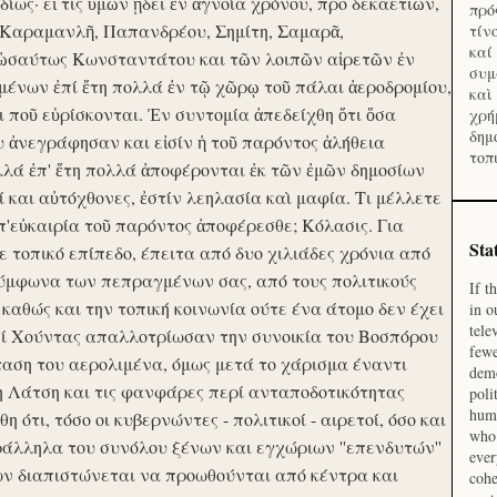
ίως· εἴ τις ὑμῶν ᾔδει ἐν ἀγνοία χρόνου, προ δεκαετιῶν,
πρό
 Καραμανλῆ, Παπανδρέου, Σημίτη, Σαμαρᾶ,
τίν
καί
 ὡσαύτως Κωνσταντάτου και τῶν λοιπῶν αἱρετῶν ἐν
συμ
ένων ἐπί ἔτη πολλά ἐν τῷ χῶρῳ τοῦ πάλαι ἀεροδρομίου,
καὶ
οι ποῦ εὑρίσκονται. Ἐν συντομία ἀπεδείχθη ὅτι ὅσα
χρή
δημ
υ ἀνεγράφησαν και εἰσίν ἡ τοῦ παρόντος ἀλήθεια
τοπ
λλά ἐπ' ἔτη πολλά ἀποφέρονται ἐκ τῶν ἐμῶν δημοσίων
και αὐτόχθονες, ἐστίν λεηλασία καὶ μαφία. Τι μέλλετε
π'εὐκαιρία τοῦ παρόντος ἀποφέρεσθε; Κόλασις. Για
Sta
ε τοπικό επίπεδο, έπειτα από δυο χιλιάδες χρόνια από
σύμφωνα των πεπραγμένων σας, από τους πολιτικούς
If t
 καθώς και την τοπική κοινωνία ούτε ένα άτομο δεν έχει
in o
tele
Επί Χούντας απαλλοτρίωσαν την συνοικία του Βοσπόρου
fewe
ταση του αερολιμένα, όμως μετά το χάρισμα έναντι
demo
η Λάτση και τις φανφάρες περί ανταποδοτικότητας
poli
huma
ότι, τόσο οι κυβερνώντες - πολιτικοί - αιρετοί, όσο και
who 
ράλληλα του συνόλου ξένων και εγχώριων ''επενδυτών''
ever
ν διαπιστώνεται να προωθούνται από κέντρα και
cohe