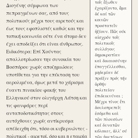
τοῖς ἔξωθεν
Διογένης σύμφωνα των
ἐχαρίζοντο, ἅμα
πεπραγμένων σας, από τους
δέ καί τῶν
κοινῶν
πολιτικούς μέχρι τους αιρετούς και
προστατεῖν
έως τους εφοπλιστές καθώς και την
ἠξίουν. Πῶς ούκ
τοπική κοινωνία ούτε ένα άτομο δεν
αἰσχρόν τοῖς
πολιτικοῖς
έχει αποδείξει ότι είναι άνθρωπος.
συλλόγοις
Ειδικότερα: Επί Χούντας
δημοκρατίαν
απαλλοτρίωσαν την συνοικία του
καὶ δικαιοσύνην
Βοσπόρου χωρίς αποζημιώσεις
ἐπαγγέλλεσθαι,
μηδεμίαν δέ
υποτίθεται για την επέκταση του
πράξιν πρός τήν
αερολιμένα, όμως μετά το χάρισμα
ὀρθήν
έναντι πινακίου φακής του
πολιτείαν
ἐπιδεικνύναι ;
Ελληνικού στον ολιγάρχη Λάτση και
Μέχρι τίνος ἔτι
τις φανφάρες περί
δουλοπρεπεῖς
ανταποδοτικότητας στους
ἐσόμεθα καὶ
τῶν πλουσίων
αυτόχθονες χωρίς αντίκρυσμα
καί δυνατῶν
απέδειχθη ότι, τόσο οι κυβερνώντες -
κόλακες, ἀλλ' ού
πολιτικοί - αιρετοί, όσο και η εταιρία
τῶν ἡμετέρων