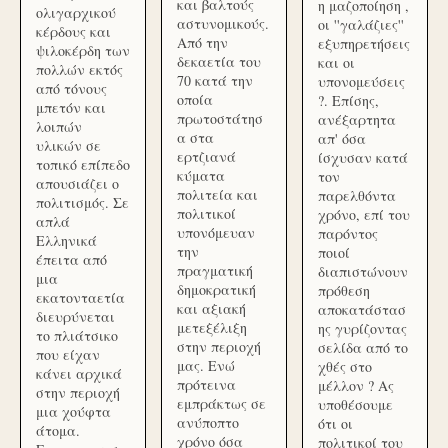
και βαλτούς
η μαζοποίηση ,
ολιγαρχικού
αστυνομικούς.
οι ''γαλάζιες''
κέρδους και
Από την
εξυπηρετήσεις
ψιλοκέρδη των
δεκαετία του
και οι
πολλών εκτός
70 κατά την
υπονομεύσεις
από τόνους
οποία
?. Επίσης,
μπετόν και
πρωτοστάτησ
ανέξαρτητα
λοιπών
α στα
απ' όσα
υλικών σε
ερτζιανά
ίσχυσαν κατά
τοπικό επίπεδο
κύματα
τον
απουσιάζει ο
πολιτεία και
παρελθόντα
πολιτισμός. Σε
πολιτικοί
χρόνο, επί του
απλά
υπονόμευαν
παρόντος
Ελληνικά
την
ποιοί
έπειτα από
πραγματική
διαπιστώνουν
μια
δημοκρατική
πρόθεση
εκατονταετία
και αξιακή
αποκατάστασ
διευρύνεται
μετεξέλιξη
ης γυρίζοντας
το πλιάτσικο
στην περιοχή
σελίδα από το
που είχαν
μας. Ενώ
χθές στο
κάνει αρχικά
πρότεινα
μέλλον ? Ας
στην περιοχή
εμπράκτως σε
υποθέσουμε
μια χούφτα
ανύποπτο
ότι οι
άτομα.
χρόνο όσα
πολιτικοί του