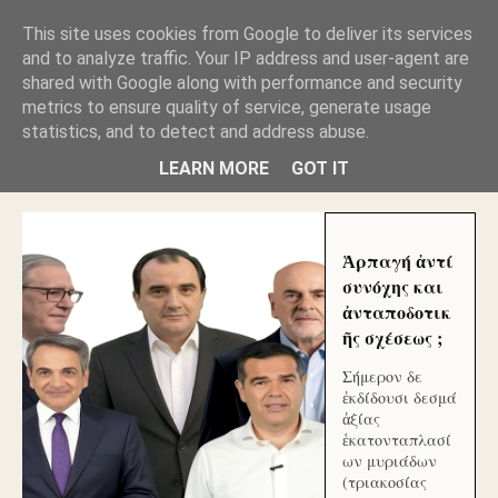
GLYFADAWEB: ΑΝΤΙ ΑΝΤΑΠΟΔΟΣΗΣ ΣΤΟΥΣ
This site uses cookies from Google to deliver its services
ΑΥΤΟΧΘΟΝΕΣ ΜΟΥ ΕΚΛΕΙΣΑΝ ΤΑ ΣΟΣΙΑΛ ΚΑΙ
and to analyze traffic. Your IP address and user-agent are
ΦΙΜΩΣΑΝ ΤΟ SITE. ΟΙ ΧΙΛΙΑΔΕΣ ΜΙΚΡΟΕΠΕΝΔΥΤΕΣ
ΕΠΕΝΔΥΣΑΤΕ ΓΙΑ ΛΕΗΛΑΣΙΑ ΚΑΙ ΕΓΚΛΗΜΑ ?
shared with Google along with performance and security
metrics to ensure quality of service, generate usage
statistics, and to detect and address abuse.
ΓΛΥΦΑΔΑ WEB |ΟΙ ΜΕΓΑΛΟΙ ΚΛΕΠΤΑΙ ΑΠΟ ΤΟ
ΜΙΚΡΟΝ ΑΠΑΓΟΥΣΙ
LEARN MORE
GOT IT
Ἁρπαγή ἀντί
συνόχης και
ἀνταποδοτικ
ῆς σχέσεως ;
Σήμερον δε
ἐκδίδουσι δεσμά
ἀξίας
ἑκατονταπλασί
ων μυριάδων
(τριακοσίας