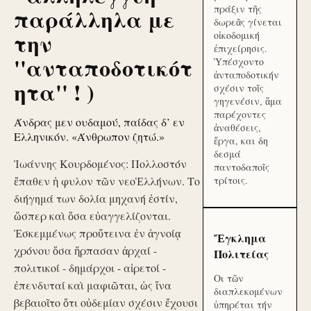
πράξιν τῆς
παράλληλα με
δωρεᾶς γίνεται
την
οἰκοδομική
ἐπιχείρησις.
''ανταποδοτικότ
Ὑπέσχοντο
ἀνταποδοτικήν
ητα'' ! )
σχέσιν τοῖς
γηγενέσιν, ἅμα
παρέχοντες
Άνδρας μεν ουδαμού, παίδας δ’ εν
ἀναθέσεις,
Ελληνικόν. «Άνθρωπον ζητώ.»
ἔργα, και δη
δεσμά
Ἰωάννης Κουρδομένος: Πολλοστόν
παντοδαποῖς
ἔπαθεν ἡ φυλον τῶν νεοἙλλήνων. Το
τρίτοις.
διήγημά των δολία μηχανή ἐστίν,
ὥσπερ καὶ ὅσα εὐαγγελίζονται.
Ἐσκεμμένως προὔτεινα ἐν ἀγνοίᾳ
Ἔγκλημα
χρόνου ὅσα ἥρπασαν ἀρχαί -
Πολιτείας
πολιτικοί - δημάρχοι - αἱρετοί -
Οι τῶν
ἐπενδυταί καὶ μαφιῶται, ὡς ἵνα
διαπλεκομένων
βεβαιοῖτο ὅτι οὐδεμίαν σχέσιν ἔχουσι
ὑπηρέται τήν