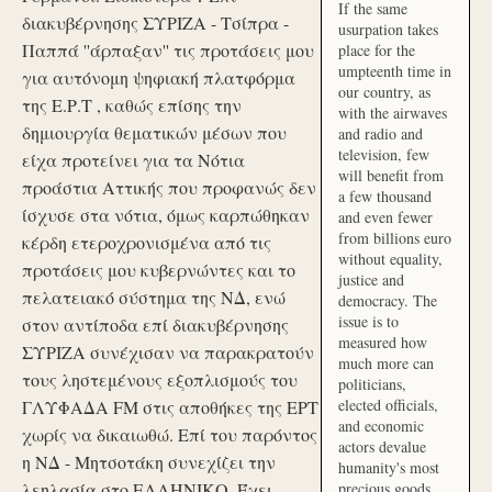
If the same
διακυβέρνησης ΣΥΡΙΖΑ - Τσίπρα -
usurpation takes
Παππά ''άρπαξαν'' τις προτάσεις μου
place for the
umpteenth time in
για αυτόνομη ψηφιακή πλατφόρμα
our country, as
της Ε.Ρ.Τ , καθώς επίσης την
with the airwaves
δημιουργία θεματικών μέσων που
and radio and
television, few
είχα προτείνει για τα Νότια
will benefit from
προάστια Αττικής που προφανώς δεν
a few thousand
ίσχυσε στα νότια, όμως καρπώθηκαν
and even fewer
from billions euro
κέρδη ετεροχρονισμένα από τις
without equality,
προτάσεις μου κυβερνώντες και το
justice and
πελατειακό σύστημα της ΝΔ, ενώ
democracy. The
issue is to
στον αντίποδα επί διακυβέρνησης
measured how
ΣΥΡΙΖΑ συνέχισαν να παρακρατούν
much more can
τους ληστεμένους εξοπλισμούς του
politicians,
elected officials,
ΓΛΥΦΑΔΑ FM στις αποθήκες της ΕΡΤ
and economic
χωρίς να δικαιωθώ. Επί του παρόντος
actors devalue
η ΝΔ - Μητσοτάκη συνεχίζει την
humanity's most
λεηλασία στο ΕΛΛΗΝΙΚΟ. Έχει
precious goods.