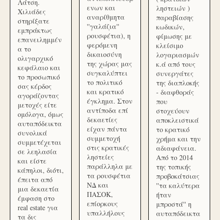
Λάτση.
ενων και
ληστειών )
Χιλιάδες
αναρίθμητα
παραβίασης
στηρίξατε
''γαλάζια''
κωδικών,
εμπράκτως
ρουσφέτια), η
φίμωσης με
επανειλημμέν
φερόμενη
κλείσιμο
α το
δικαιοσύνη
λογαριασμών
ολιγαρχικό
της χώρας μας
κ.ά από τους
κεφάλαιο και
συγκαλύπτει
συνεργάτες
το προσωπικό
το πολιτικό
της διαπλοκής
σας κέρδος
και κρατικό
- διαφθοράς
αγοράζοντας
έγκλημα. Στον
που
μετοχές είτε
αντίποδα επί
στοχεύουν
ομόλογα, όμως
δεκαετίες
αποκλειστικά
αυταπόδεικτα
είχαν πάντα
το κρατικό
συνολικά
συμμετοχή
χρήμα και την
συμμετέχεται
στις κρατικές
αδιαφάνεια.
σε λεηλασία
ληστείες
Από το 2014
και είστε
παράλληλα με
της τοπικής
κάπηλοι, διότι,
τα ρουσφέτια
προβοκάτσιας
έπειτα από
ΝΔ και
''τα καλύτερα
μια δεκαετία
ΠΑΣΟΚ,
ήταν
έμφαση στο
επίορκους
μπροστά'' η
real estate για
υπαλλήλους
αυταπόδεικτα
τα δις