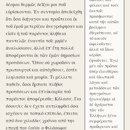
δέομαι θερμῶς δεῖξαι μοι ποῦ
φίλους καί τούς
ἑαυτοῖς
εὑρίσκονται. Ἐν συντομία ἀπεδείχθη
προσήκοντας
ὅτι ὅσα διήγαγον και προὔτεινα ἐκ
κατά τήν αὑτῶν
τοῦ ἐμοῦ μετερίζου ἀνεγράφησαν και
βούλησιν
ἐθεράπευον, ού
εἰσίν ἡ τοῦ παρόντος ἀλήθεια
τό κοινόν
παντελῶς ἐναντία τοῖς μηδέν
ὠφελοῦντες
ἀναλώσασιν, ἀλλά ἐπ' ἔτη πολλά
ἀλλά τό ἴδιον
ἀποφέρονται ἐκ τῶν ἐμῶν δημοσίων
κέρδος
ζητοῦντες. Ἐγώ
προτάσεων. Ὅπου οὐ χωροῦσιν οι
μέν οὖν πρῶτος
πρωτουργοί και αὐτόχθονες, ἐστίν
ὑπέρ ἐλευθέρου
λεηλασία καὶ μαφία. Τι μέλλετε
καὶ ίδιωτικοῦ
λόγου καί
παθεῖν, ὅσοι ἥρπατε πλῆθος
μεταδόσεως τῶν
προτάσεων και ἐπ'εὐκαιρία τοῦ
πραγμάτων
παρόντος ἀποφέρεσθε; Κόλασις. Για
ἠγωνιζόμην οἱ
δέ ἀχάριστοι
όσους/ες δεν έχετε αντιληφθεί όσα
τῶν νῦν
ισχύουν σε τοπικό επίπεδο, έπειτα
Ἑλλήνων ξένα
από δυο χιλιάδες χρόνια από την
συμφέροντα
προὔκρινον καί
εποχή που ζούσε ο Φιλόσοφος