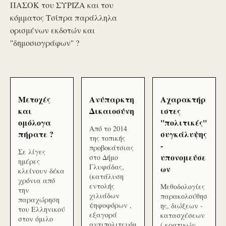
ΠΑΣΟΚ του ΣΥΡΙΖΑ και του
κόμματος Τσίπρα παράλληλα
ορισμένων εκδοτών και
''δημοσιογράφων'' ?
Μετοχές
Ανύπαρκτη
Αχαρακτήρ
και
Δικαιοσύνη
ιστες
ομόλογα
''πολιτικές''
Από το 2014
πήρατε ?
συγκάλυψης
της τοπικής
-
προβοκάτσιας
Σε λίγες
υπονομεύσε
στο Δήμο
ημέρες
Γλυφάδας,
ων
κλείνουν δέκα
(κατάλυση
χρόνια από
εντολής
Μεθοδολογίες
την
χιλιάδων
παρακολούθησ
παραχώρηση
ψηφοφόρων ,
ης, διώξεων -
του Ελληνικού
εξαγορά
κατασχέσεων
στον όμιλο
αντιπολιτευόμ
( κρατικών