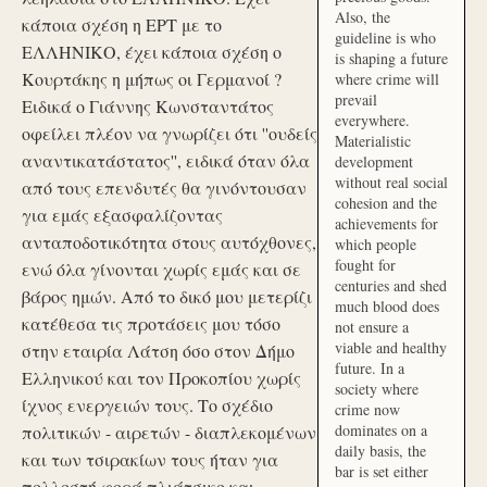
Also, the
κάποια σχέση η ΕΡΤ με το
guideline is who
ΕΛΛΗΝΙΚΟ, έχει κάποια σχέση ο
is shaping a future
Κουρτάκης η μήπως οι Γερμανοί ?
where crime will
prevail
Ειδικά ο Γιάννης Κωνσταντάτος
everywhere.
οφείλει πλέον να γνωρίζει ότι ''ουδείς
Materialistic
αναντικατάστατος'', ειδικά όταν όλα
development
without real social
από τους επενδυτές θα γινόντουσαν
cohesion and the
για εμάς εξασφαλίζοντας
achievements for
ανταποδοτικότητα στους αυτόχθονες,
which people
fought for
ενώ όλα γίνονται χωρίς εμάς και σε
centuries and shed
βάρος ημών. Από το δικό μου μετερίζι
much blood does
κατέθεσα τις προτάσεις μου τόσο
not ensure a
viable and healthy
στην εταιρία Λάτση όσο στον Δήμο
future. In a
Ελληνικού και τον Προκοπίου χωρίς
society where
ίχνος ενεργειών τους. Το σχέδιο
crime now
dominates on a
πολιτικών - αιρετών - διαπλεκομένων
daily basis, the
και των τσιρακίων τους ήταν για
bar is set either
πολλοστή φορά πλιάτσικο και