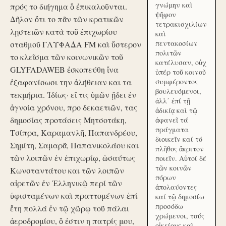
γνώμην καὶ
πρός το διήγημα ὃ ἐπικαλοῦνται.
ψῆφον
Δῆλον ὅτι το πᾶν τῶν κρατικῶν
τετρακισχιλίων
λῃστειῶν κατὰ τοῦ ἐπιχωρίου
καὶ
πεντακοσίων
σταθμοῦ ΓΛΥΦΑΔΑ FM καὶ ὕστερον
πολιτῶν
το κλεῖσμα τῶν κοινωνικῶν τοῦ
κατέλυσαν, οὐχ
GLYFADAWEB ἐσκοπεύθη ἵνα
ὑπέρ τοῦ κοινοῦ
ἐξαφανίσωσι την ἀλήθειαν και τα
συμφέροντος
βουλευόμενοι,
τεκμήρια. Ἰδίως· εἴ τις ὑμῶν ᾔδει ἐν
ἀλλ᾽ ἐπί τῇ
ἀγνοία χρόνου, προ δεκαετιῶν, τας
ἀδικίᾳ καὶ τῷ
δημοσίας προτάσεις Μητσοτάκη,
ἀφανεῖ τά
πράγματα
Τσίπρα, Καραμανλῆ, Παπανδρέου,
διοικεῖν καί τό
Σημίτη, Σαμαρᾶ, Παπανικολάου και
πλῆθος ἄκριτον
τῶν λοιπῶν ἐν ἐπιχωρίῳ, ὡσαύτως
ποιεῖν. Αὐτοί δέ
τῶν κοινῶν
Κωνσταντάτου και τῶν λοιπῶν
πόρων
αἱρετῶν ἐν Ἑλληνικῷ περί τῶν
ἀπολαύοντες
ὑφισταμένων καὶ πραττομένων ἐπί
καί τῷ δημοσίω
προσόδω
ἔτη πολλά ἐν τῷ χῶρῳ τοῦ πάλαι
χρώμενοι, τούς
ἀεροδρομίου, ὅ ἐστιν η πατρίς μου,
οἰκείους καὶ