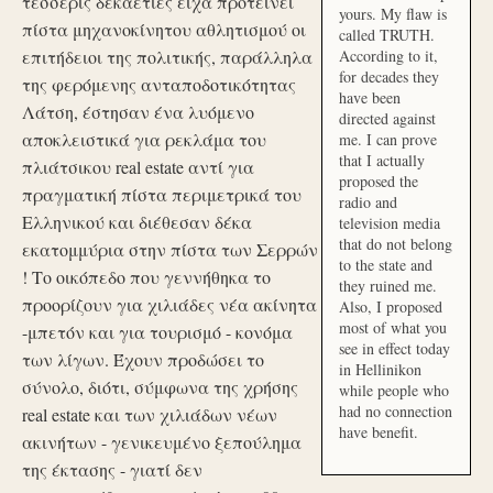
τέσσερις δεκαετίες είχα προτείνει
yours. My flaw is
πίστα μηχανοκίνητου αθλητισμού οι
called TRUTH.
επιτήδειοι της πολιτικής, παράλληλα
According to it,
for decades they
της φερόμενης ανταποδοτικότητας
have been
Λάτση, έστησαν ένα λυόμενο
directed against
αποκλειστικά για ρεκλάμα του
me. I can prove
that I actually
πλιάτσικου real estate αντί για
proposed the
πραγματική πίστα περιμετρικά του
radio and
Ελληνικού και διέθεσαν δέκα
television media
that do not belong
εκατομμύρια στην πίστα των Σερρών
to the state and
! Το οικόπεδο που γεννήθηκα το
they ruined me.
προορίζουν για χιλιάδες νέα ακίνητα
Also, I proposed
most of what you
-μπετόν και για τουρισμό - κονόμα
see in effect today
των λίγων. Έχουν προδώσει το
in Hellinikon
σύνολο, διότι, σύμφωνα της χρήσης
while people who
had no connection
real estate και των χιλιάδων νέων
have benefit.
ακινήτων - γενικευμένο ξεπούλημα
της έκτασης - γιατί δεν