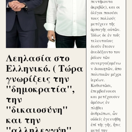
πεντήκοντα
ἀκριβῶς), και οι
ὀλίγοι ποιούσι
τους πολλούς
μετύχειν τῆς
ἁρπαγῆς αὐτῶν.
Ἰδίως δε ἐν τοῖς
τελευταίοις
δυσίν ἔτεσιν
ἀνεδέξαντο τον
Λεηλασία στο
ῥόλον τῶν
συνεργαζομένω
Ελληνικό. ( Τώρα
ν διοικητῶν, ἀπο
γνωρίζεις την
πολιτικῶν μέχρι
ἱερέων.
''δημοκρατία'',
Καθιστῶσι,
ἐπεμβαίνουσι
την
και μετέχουσιν
ἀμέσως ἐν
''δικαιοσύνη''
πλήθει
ἀνθρώπων, ὧν
και την
οὐδείς ἐγεννήθη
ἐπί τῆς γῆς, ἥτις
''αλληλεγγύη''
μετά την