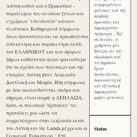
συμφερόντων
Λάτση καθώς και ο Προκοπίου -
φύλακες καί τῆς
παράλληλα του συνόλου ξένων και
ἀληθοῦς
εγχώριων ''επενδυτών'' κάνουν
ὁμονοίας καὶ
δημοκρατίας
πλιάτσικο. Καθημερινά σύμφωνα
πρόμαχοι ; Ἆρ'
όσων διαπιστώνεται να προωθούνται
οὐ δεινόν, εί
από κέντρα και παράκεντρα εκτός
χρήματα μέν
ἄπειρα είς τάς
του ΕΛΛΗΝΙΚΟΥ και των όμορων
οἰκοδομάς καί
δήμων καθίσταται ηλίου φαεινότερο
τά δημόσια
ότι το σχέδιο των πολιτικών και της
ἔργα
εταιρίας Λάτση ήταν Λεηλασία
δαπανῶνται,
δικαιοσύνῃ δέ
Διαπλοκή και Μαφία. Ήδη σύμφωνα
καί τῇ τοπικῇ
με όσα ακολουθούνται, ακόμα και
δημοκρατία
σήμερα, είναι σαφής η ΛΕΗΛΑΣΙΑ,
μηδέν μέτεστιν
;
διότι, οι πολιτικοί ''άρπαξαν'' τις
προτάσεις μου ώστε να
συμμετέσχουν στην λεηλασία εκτός
του Λάτση και της Lamda μέχρι και οι
Status
Γερμανοί. Ειδικότερα：Επί