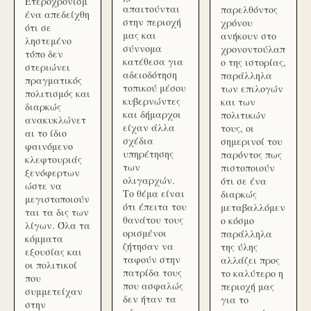
Ετεροχρονισμ
απαιτούνται
παρελθόντος
ένα απεδείχθη
στην περιοχή
χρόνου
ότι σε
μας και
ανήκουν στο
ληστεμένο
σύννομα
χρονοντούλαπ
τόπο δεν
κατέθεσα για
ο της ιστορίας,
στεριώνει
αδειοδότηση
παράλληλα
πραγματικός
τοπικού μέσου
των επιλογών
πολιτισμός και
κυβερνώντες
και των
διαρκώς
και δήμαρχοι
πολιτικών
ανακυκλώνετ
είχαν άλλα
τους, οι
αι το ίδιο
σχέδια
σημερινοί του
φαινόμενο
υπηρέτησης
παρόντος πως
κλεφτουριάς
των
πιστοποιούν
ξενόφερτων
ολιγαρχών.
ότι σε ένα
ώστε να
Το θέμα είναι
διαρκώς
μεγιστοποιούν
ότι έπειτα του
μεταβαλλόμεν
ται τα δις των
θανάτου τους
ο κόσμο
λίγων. Όλα τα
ορισμένοι
παράλληλα
κόμματα
ζήτησαν να
της ύλης
εξουσίας και
ταφούν στην
αλλάζει προς
οι πολιτικοί
πατρίδα τους
το καλύτερο η
που
που ασφαλώς
περιοχή μας
συμμετείχαν
δεν ήταν τα
για το
στην