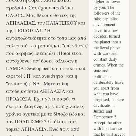
higher or lower
προδοσία. Σας έχουν προδώσει
by you. The
followers of the
ΟΛΟΥΣ. Μας θέλουν θεατές της
false capitalist
ΛΕΗΛΑΣΙΑΣ, του ΠΛΙΑΤΣΙΚΟΥ και
development
της ΠΡΟΔΟΣΙΑΣ ? Η
have, in a few
decades, turned
ανταποδοτικότητα στο τόπο μας από
the planet into a
πολιτικούς - αιρετούς και ''επενδυτές''
medieval phase
που ακριβώς μεταδίδει ; Ποιοί είναι
with wars and
constant daily
αυτόχθονες απ' όσους κάλεσαν η
crimes. When the
LAMDA Development και οι πολιτικοί -
state and
αιρετοί ? Η ''κανονικότητα'' και η
politicians
deliberately leave
''ανάπτυξη'' ΝΔ - Μητσοτάκη
you apart from
αποδεικνύεται ΛΕΗΛΑΣΙΑ και
what you have
ΠΡΟΔΟΣΙΑ. Έχει γίνει σαφές τι
proposed, is there
Civilization,
έλεγε ο Διογένης πριν από χιλιάδες
Justice and
χρόνια σχετικά με το δίποδο ζώο και
Democracy ?
τον ΠΟΛΙΤΙΣΜΟ ? Σε όλους τους
Accept the other
with his flaws so
τομείς ΛΕΗΛΑΣΙΑ. Ενώ πριν από
that he will accept