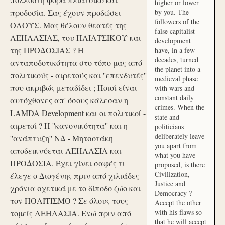
higher or lower
προδοσία. Σας έχουν προδώσει
by you. The
followers of the
ΟΛΟΥΣ. Μας θέλουν θεατές της
false capitalist
ΛΕΗΛΑΣΙΑΣ, του ΠΛΙΑΤΣΙΚΟΥ και
development
της ΠΡΟΔΟΣΙΑΣ ? Η
have, in a few
decades, turned
ανταποδοτικότητα στο τόπο μας από
the planet into a
πολιτικούς - αιρετούς και ''επενδυτές''
medieval phase
που ακριβώς μεταδίδει ; Ποιοί είναι
with wars and
constant daily
αυτόχθονες απ' όσους κάλεσαν η
crimes. When the
LAMDA Development και οι πολιτικοί -
state and
αιρετοί ? Η ''κανονικότητα'' και η
politicians
deliberately leave
''ανάπτυξη'' ΝΔ - Μητσοτάκη
you apart from
αποδεικνύεται ΛΕΗΛΑΣΙΑ και
what you have
ΠΡΟΔΟΣΙΑ. Έχει γίνει σαφές τι
proposed, is there
Civilization,
έλεγε ο Διογένης πριν από χιλιάδες
Justice and
χρόνια σχετικά με το δίποδο ζώο και
Democracy ?
τον ΠΟΛΙΤΙΣΜΟ ? Σε όλους τους
Accept the other
with his flaws so
τομείς ΛΕΗΛΑΣΙΑ. Ενώ πριν από
that he will accept