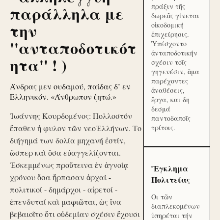
πράξιν τῆς
παράλληλα με
δωρεᾶς γίνεται
την
οἰκοδομική
ἐπιχείρησις.
''ανταποδοτικότ
Ὑπέσχοντο
ἀνταποδοτικήν
ητα'' ! )
σχέσιν τοῖς
γηγενέσιν, ἅμα
παρέχοντες
Άνδρας μεν ουδαμού, παίδας δ’ εν
ἀναθέσεις,
Ελληνικόν. «Άνθρωπον ζητώ.»
ἔργα, και δη
δεσμά
Ἰωάννης Κουρδομένος: Πολλοστόν
παντοδαποῖς
ἔπαθεν ἡ φυλον τῶν νεοἙλλήνων. Το
τρίτοις.
διήγημά των δολία μηχανή ἐστίν,
ὥσπερ καὶ ὅσα εὐαγγελίζονται.
Ἐσκεμμένως προὔτεινα ἐν ἀγνοίᾳ
Ἔγκλημα
χρόνου ὅσα ἥρπασαν ἀρχαί -
Πολιτείας
πολιτικοί - δημάρχοι - αἱρετοί -
Οι τῶν
ἐπενδυταί καὶ μαφιῶται, ὡς ἵνα
διαπλεκομένων
βεβαιοῖτο ὅτι οὐδεμίαν σχέσιν ἔχουσι
ὑπηρέται τήν