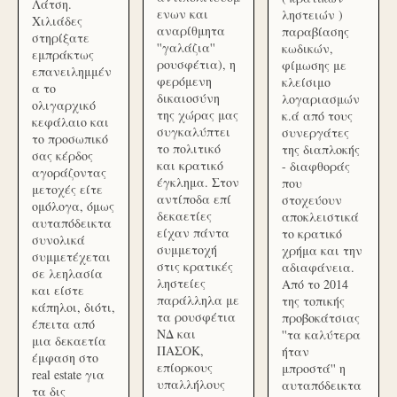
Λάτση.
ενων και
ληστειών )
Χιλιάδες
αναρίθμητα
παραβίασης
στηρίξατε
''γαλάζια''
κωδικών,
εμπράκτως
ρουσφέτια), η
φίμωσης με
επανειλημμέν
φερόμενη
κλείσιμο
α το
δικαιοσύνη
λογαριασμών
ολιγαρχικό
της χώρας μας
κ.ά από τους
κεφάλαιο και
συγκαλύπτει
συνεργάτες
το προσωπικό
το πολιτικό
της διαπλοκής
σας κέρδος
και κρατικό
- διαφθοράς
αγοράζοντας
έγκλημα. Στον
που
μετοχές είτε
αντίποδα επί
στοχεύουν
ομόλογα, όμως
δεκαετίες
αποκλειστικά
αυταπόδεικτα
είχαν πάντα
το κρατικό
συνολικά
συμμετοχή
χρήμα και την
συμμετέχεται
στις κρατικές
αδιαφάνεια.
σε λεηλασία
ληστείες
Από το 2014
και είστε
παράλληλα με
της τοπικής
κάπηλοι, διότι,
τα ρουσφέτια
προβοκάτσιας
έπειτα από
ΝΔ και
''τα καλύτερα
μια δεκαετία
ΠΑΣΟΚ,
ήταν
έμφαση στο
επίορκους
μπροστά'' η
real estate για
υπαλλήλους
αυταπόδεικτα
τα δις