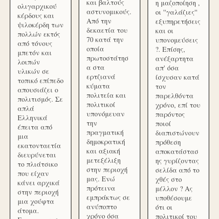
και βαλτούς
η μαζοποίηση ,
ολιγαρχικού
αστυνομικούς.
οι ''γαλάζιες''
κέρδους και
Από την
εξυπηρετήσεις
ψιλοκέρδη των
δεκαετία του
και οι
πολλών εκτός
70 κατά την
υπονομεύσεις
από τόνους
οποία
?. Επίσης,
μπετόν και
πρωτοστάτησ
ανέξαρτητα
λοιπών
α στα
απ' όσα
υλικών σε
ερτζιανά
ίσχυσαν κατά
τοπικό επίπεδο
κύματα
τον
απουσιάζει ο
πολιτεία και
παρελθόντα
πολιτισμός. Σε
πολιτικοί
χρόνο, επί του
απλά
υπονόμευαν
παρόντος
Ελληνικά
την
ποιοί
έπειτα από
πραγματική
διαπιστώνουν
μια
δημοκρατική
πρόθεση
εκατονταετία
και αξιακή
αποκατάστασ
διευρύνεται
μετεξέλιξη
ης γυρίζοντας
το πλιάτσικο
στην περιοχή
σελίδα από το
που είχαν
μας. Ενώ
χθές στο
κάνει αρχικά
πρότεινα
μέλλον ? Ας
στην περιοχή
εμπράκτως σε
υποθέσουμε
μια χούφτα
ανύποπτο
ότι οι
άτομα.
χρόνο όσα
πολιτικοί του