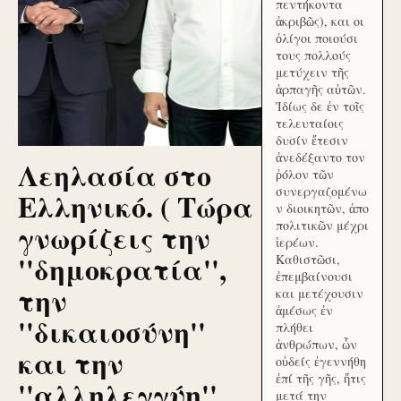
πεντήκοντα
ἀκριβῶς), και οι
ὀλίγοι ποιούσι
τους πολλούς
μετύχειν τῆς
ἁρπαγῆς αὐτῶν.
Ἰδίως δε ἐν τοῖς
τελευταίοις
δυσίν ἔτεσιν
ἀνεδέξαντο τον
Λεηλασία στο
ῥόλον τῶν
συνεργαζομένω
Ελληνικό. ( Τώρα
ν διοικητῶν, ἀπο
γνωρίζεις την
πολιτικῶν μέχρι
ἱερέων.
''δημοκρατία'',
Καθιστῶσι,
ἐπεμβαίνουσι
την
και μετέχουσιν
ἀμέσως ἐν
''δικαιοσύνη''
πλήθει
ἀνθρώπων, ὧν
και την
οὐδείς ἐγεννήθη
ἐπί τῆς γῆς, ἥτις
''αλληλεγγύη''
μετά την