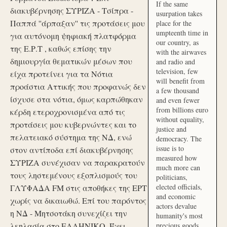
If the same
διακυβέρνησης ΣΥΡΙΖΑ - Τσίπρα -
usurpation takes
Παππά ''άρπαξαν'' τις προτάσεις μου
place for the
umpteenth time in
για αυτόνομη ψηφιακή πλατφόρμα
our country, as
της Ε.Ρ.Τ , καθώς επίσης την
with the airwaves
δημιουργία θεματικών μέσων που
and radio and
television, few
είχα προτείνει για τα Νότια
will benefit from
προάστια Αττικής που προφανώς δεν
a few thousand
ίσχυσε στα νότια, όμως καρπώθηκαν
and even fewer
from billions euro
κέρδη ετεροχρονισμένα από τις
without equality,
προτάσεις μου κυβερνώντες και το
justice and
πελατειακό σύστημα της ΝΔ, ενώ
democracy. The
issue is to
στον αντίποδα επί διακυβέρνησης
measured how
ΣΥΡΙΖΑ συνέχισαν να παρακρατούν
much more can
τους ληστεμένους εξοπλισμούς του
politicians,
elected officials,
ΓΛΥΦΑΔΑ FM στις αποθήκες της ΕΡΤ
and economic
χωρίς να δικαιωθώ. Επί του παρόντος
actors devalue
η ΝΔ - Μητσοτάκη συνεχίζει την
humanity's most
λεηλασία στο ΕΛΛΗΝΙΚΟ. Έχει
precious goods.