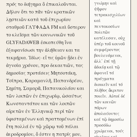
γνώμην καὶ
πρός το διήγημα ὃ ἐπικαλοῦνται.
ψῆφον
Δῆλον ὅτι το πᾶν τῶν κρατικῶν
τετρακισχιλίων
λῃστειῶν κατὰ τοῦ ἐπιχωρίου
καὶ
πεντακοσίων
σταθμοῦ ΓΛΥΦΑΔΑ FM καὶ ὕστερον
πολιτῶν
το κλεῖσμα τῶν κοινωνικῶν τοῦ
κατέλυσαν, οὐχ
GLYFADAWEB ἐσκοπεύθη ἵνα
ὑπέρ τοῦ κοινοῦ
ἐξαφανίσωσι την ἀλήθειαν και τα
συμφέροντος
βουλευόμενοι,
τεκμήρια. Ἰδίως· εἴ τις ὑμῶν ᾔδει ἐν
ἀλλ᾽ ἐπί τῇ
ἀγνοία χρόνου, προ δεκαετιῶν, τας
ἀδικίᾳ καὶ τῷ
δημοσίας προτάσεις Μητσοτάκη,
ἀφανεῖ τά
πράγματα
Τσίπρα, Καραμανλῆ, Παπανδρέου,
διοικεῖν καί τό
Σημίτη, Σαμαρᾶ, Παπανικολάου και
πλῆθος ἄκριτον
τῶν λοιπῶν ἐν ἐπιχωρίῳ, ὡσαύτως
ποιεῖν. Αὐτοί δέ
τῶν κοινῶν
Κωνσταντάτου και τῶν λοιπῶν
πόρων
αἱρετῶν ἐν Ἑλληνικῷ περί τῶν
ἀπολαύοντες
ὑφισταμένων καὶ πραττομένων ἐπί
καί τῷ δημοσίω
προσόδω
ἔτη πολλά ἐν τῷ χῶρῳ τοῦ πάλαι
χρώμενοι, τούς
ἀεροδρομίου, ὅ ἐστιν η πατρίς μου,
οἰκείους καὶ