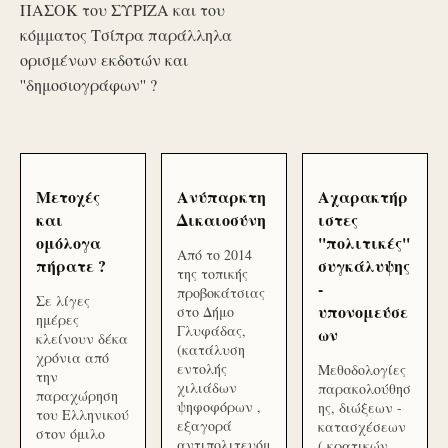
ΠΑΣΟΚ του ΣΥΡΙΖΑ και του
κόμματος Τσίπρα παράλληλα
ορισμένων εκδοτών και
''δημοσιογράφων'' ?
Μετοχές
Ανύπαρκτη
Αχαρακτήρ
και
Δικαιοσύνη
ιστες
ομόλογα
''πολιτικές''
Από το 2014
πήρατε ?
συγκάλυψης
της τοπικής
-
προβοκάτσιας
Σε λίγες
υπονομεύσε
στο Δήμο
ημέρες
Γλυφάδας,
ων
κλείνουν δέκα
(κατάλυση
χρόνια από
εντολής
Μεθοδολογίες
την
χιλιάδων
παρακολούθησ
παραχώρηση
ψηφοφόρων ,
ης, διώξεων -
του Ελληνικού
εξαγορά
κατασχέσεων
στον όμιλο
αντιπολιτευόμ
( κρατικών