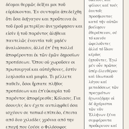
δέομαι θερμῶς δεῖξαι μοι ποῦ
φίλους καί τούς
ἑαυτοῖς
εὑρίσκονται. Ἐν συντομία ἀπεδείχθη
προσήκοντας
ὅτι ὅσα διήγαγον και προὔτεινα ἐκ
κατά τήν αὑτῶν
τοῦ ἐμοῦ μετερίζου ἀνεγράφησαν και
βούλησιν
ἐθεράπευον, ού
εἰσίν ἡ τοῦ παρόντος ἀλήθεια
τό κοινόν
παντελῶς ἐναντία τοῖς μηδέν
ὠφελοῦντες
ἀναλώσασιν, ἀλλά ἐπ' ἔτη πολλά
ἀλλά τό ἴδιον
ἀποφέρονται ἐκ τῶν ἐμῶν δημοσίων
κέρδος
ζητοῦντες. Ἐγώ
προτάσεων. Ὅπου οὐ χωροῦσιν οι
μέν οὖν πρῶτος
πρωτουργοί και αὐτόχθονες, ἐστίν
ὑπέρ ἐλευθέρου
λεηλασία καὶ μαφία. Τι μέλλετε
καὶ ίδιωτικοῦ
λόγου καί
παθεῖν, ὅσοι ἥρπατε πλῆθος
μεταδόσεως τῶν
προτάσεων και ἐπ'εὐκαιρία τοῦ
πραγμάτων
παρόντος ἀποφέρεσθε; Κόλασις. Για
ἠγωνιζόμην οἱ
δέ ἀχάριστοι
όσους/ες δεν έχετε αντιληφθεί όσα
τῶν νῦν
ισχύουν σε τοπικό επίπεδο, έπειτα
Ἑλλήνων ξένα
από δυο χιλιάδες χρόνια από την
συμφέροντα
προὔκρινον καί
εποχή που ζούσε ο Φιλόσοφος