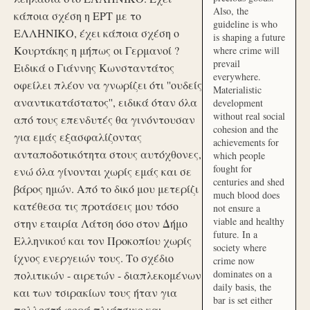
Also, the
κάποια σχέση η ΕΡΤ με το
guideline is who
ΕΛΛΗΝΙΚΟ, έχει κάποια σχέση ο
is shaping a future
Κουρτάκης η μήπως οι Γερμανοί ?
where crime will
prevail
Ειδικά ο Γιάννης Κωνσταντάτος
everywhere.
οφείλει πλέον να γνωρίζει ότι ''ουδείς
Materialistic
αναντικατάστατος'', ειδικά όταν όλα
development
without real social
από τους επενδυτές θα γινόντουσαν
cohesion and the
για εμάς εξασφαλίζοντας
achievements for
ανταποδοτικότητα στους αυτόχθονες,
which people
fought for
ενώ όλα γίνονται χωρίς εμάς και σε
centuries and shed
βάρος ημών. Από το δικό μου μετερίζι
much blood does
κατέθεσα τις προτάσεις μου τόσο
not ensure a
viable and healthy
στην εταιρία Λάτση όσο στον Δήμο
future. In a
Ελληνικού και τον Προκοπίου χωρίς
society where
ίχνος ενεργειών τους. Το σχέδιο
crime now
dominates on a
πολιτικών - αιρετών - διαπλεκομένων
daily basis, the
και των τσιρακίων τους ήταν για
bar is set either
πολλοστή φορά πλιάτσικο και