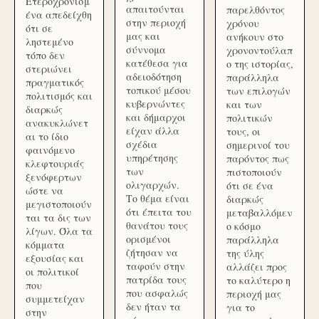
Ετεροχρονισμ
απαιτούνται
παρελθόντος
ένα απεδείχθη
στην περιοχή
χρόνου
ότι σε
μας και
ανήκουν στο
ληστεμένο
σύννομα
χρονοντούλαπ
τόπο δεν
κατέθεσα για
ο της ιστορίας,
στεριώνει
αδειοδότηση
παράλληλα
πραγματικός
τοπικού μέσου
των επιλογών
πολιτισμός και
κυβερνώντες
και των
διαρκώς
και δήμαρχοι
πολιτικών
ανακυκλώνετ
είχαν άλλα
τους, οι
αι το ίδιο
σχέδια
σημερινοί του
φαινόμενο
υπηρέτησης
παρόντος πως
κλεφτουριάς
των
πιστοποιούν
ξενόφερτων
ολιγαρχών.
ότι σε ένα
ώστε να
Το θέμα είναι
διαρκώς
μεγιστοποιούν
ότι έπειτα του
μεταβαλλόμεν
ται τα δις των
θανάτου τους
ο κόσμο
λίγων. Όλα τα
ορισμένοι
παράλληλα
κόμματα
ζήτησαν να
της ύλης
εξουσίας και
ταφούν στην
αλλάζει προς
οι πολιτικοί
πατρίδα τους
το καλύτερο η
που
που ασφαλώς
περιοχή μας
συμμετείχαν
δεν ήταν τα
για το
στην