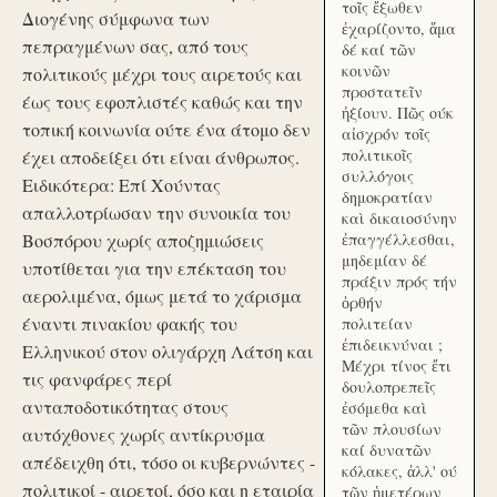
τοῖς ἔξωθεν
Διογένης σύμφωνα των
ἐχαρίζοντο, ἅμα
πεπραγμένων σας, από τους
δέ καί τῶν
κοινῶν
πολιτικούς μέχρι τους αιρετούς και
προστατεῖν
έως τους εφοπλιστές καθώς και την
ἠξίουν. Πῶς ούκ
τοπική κοινωνία ούτε ένα άτομο δεν
αἰσχρόν τοῖς
πολιτικοῖς
έχει αποδείξει ότι είναι άνθρωπος.
συλλόγοις
Ειδικότερα: Επί Χούντας
δημοκρατίαν
απαλλοτρίωσαν την συνοικία του
καὶ δικαιοσύνην
Βοσπόρου χωρίς αποζημιώσεις
ἐπαγγέλλεσθαι,
μηδεμίαν δέ
υποτίθεται για την επέκταση του
πράξιν πρός τήν
αερολιμένα, όμως μετά το χάρισμα
ὀρθήν
έναντι πινακίου φακής του
πολιτείαν
ἐπιδεικνύναι ;
Ελληνικού στον ολιγάρχη Λάτση και
Μέχρι τίνος ἔτι
τις φανφάρες περί
δουλοπρεπεῖς
ανταποδοτικότητας στους
ἐσόμεθα καὶ
τῶν πλουσίων
αυτόχθονες χωρίς αντίκρυσμα
καί δυνατῶν
απέδειχθη ότι, τόσο οι κυβερνώντες -
κόλακες, ἀλλ' ού
πολιτικοί - αιρετοί, όσο και η εταιρία
τῶν ἡμετέρων