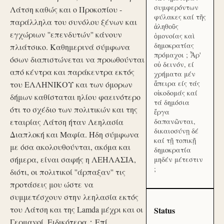
συμφερόντων
Λάτση καθώς και ο Προκοπίου -
φύλακες καί τῆς
παράλληλα του συνόλου ξένων και
ἀληθοῦς
εγχώριων ''επενδυτών'' κάνουν
ὁμονοίας καὶ
δημοκρατίας
πλιάτσικο. Καθημερινά σύμφωνα
πρόμαχοι ; Ἆρ'
όσων διαπιστώνεται να προωθούνται
οὐ δεινόν, εί
από κέντρα και παράκεντρα εκτός
χρήματα μέν
ἄπειρα είς τάς
του ΕΛΛΗΝΙΚΟΥ και των όμορων
οἰκοδομάς καί
δήμων καθίσταται ηλίου φαεινότερο
τά δημόσια
ότι το σχέδιο των πολιτικών και της
ἔργα
εταιρίας Λάτση ήταν Λεηλασία
δαπανῶνται,
δικαιοσύνῃ δέ
Διαπλοκή και Μαφία. Ήδη σύμφωνα
καί τῇ τοπικῇ
με όσα ακολουθούνται, ακόμα και
δημοκρατία
σήμερα, είναι σαφής η ΛΕΗΛΑΣΙΑ,
μηδέν μέτεστιν
;
διότι, οι πολιτικοί ''άρπαξαν'' τις
προτάσεις μου ώστε να
συμμετέσχουν στην λεηλασία εκτός
του Λάτση και της Lamda μέχρι και οι
Status
Γερμανοί. Ειδικότερα：Επί