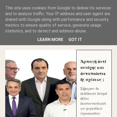
GLYFADAWEB: ΑΝΤΙ ΑΝΤΑΠΟΔΟΣΗΣ ΣΤΟΥΣ
This site uses cookies from Google to deliver its services
ΑΥΤΟΧΘΟΝΕΣ ΜΟΥ ΕΚΛΕΙΣΑΝ ΤΑ ΣΟΣΙΑΛ ΚΑΙ
and to analyze traffic. Your IP address and user-agent are
ΦΙΜΩΣΑΝ ΤΟ SITE. ΟΙ ΧΙΛΙΑΔΕΣ ΜΙΚΡΟΕΠΕΝΔΥΤΕΣ
ΕΠΕΝΔΥΣΑΤΕ ΓΙΑ ΛΕΗΛΑΣΙΑ ΚΑΙ ΕΓΚΛΗΜΑ ?
shared with Google along with performance and security
metrics to ensure quality of service, generate usage
statistics, and to detect and address abuse.
ΓΛΥΦΑΔΑ WEB |ΟΙ ΜΕΓΑΛΟΙ ΚΛΕΠΤΑΙ ΑΠΟ ΤΟ
ΜΙΚΡΟΝ ΑΠΑΓΟΥΣΙ
LEARN MORE
GOT IT
Ἁρπαγή ἀντί
συνόχης και
ἀνταποδοτικ
ῆς σχέσεως ;
Σήμερον δε
ἐκδίδουσι δεσμά
ἀξίας
ἑκατονταπλασί
ων μυριάδων
(τριακοσίας