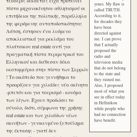
τέσσερις δεκαετίες είχα προτείνει
yours. My flaw is
πίστα μηχανοκίνητου αθλητισμού οι
called TRUTH.
επιτήδειοι της πολιτικής, παράλληλα
According to it,
for decades they
της φερόμενης ανταποδοτικότητας
have been
Λάτση, έστησαν ένα λυόμενο
directed against
αποκλειστικά για ρεκλάμα του
me. I can prove
that I actually
πλιάτσικου real estate αντί για
proposed the
πραγματική πίστα περιμετρικά του
radio and
Ελληνικού και διέθεσαν δέκα
television media
that do not belong
εκατομμύρια στην πίστα των Σερρών
to the state and
! Το οικόπεδο που γεννήθηκα το
they ruined me.
προορίζουν για χιλιάδες νέα ακίνητα
Also, I proposed
most of what you
-μπετόν και για τουρισμό - κονόμα
see in effect today
των λίγων. Έχουν προδώσει το
in Hellinikon
σύνολο, διότι, σύμφωνα της χρήσης
while people who
had no connection
real estate και των χιλιάδων νέων
have benefit.
ακινήτων - γενικευμένο ξεπούλημα
της έκτασης - γιατί δεν