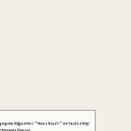
χαρακτήριστες ''πολιτικές'' συγκάλυψης
 υπονομεύσεων