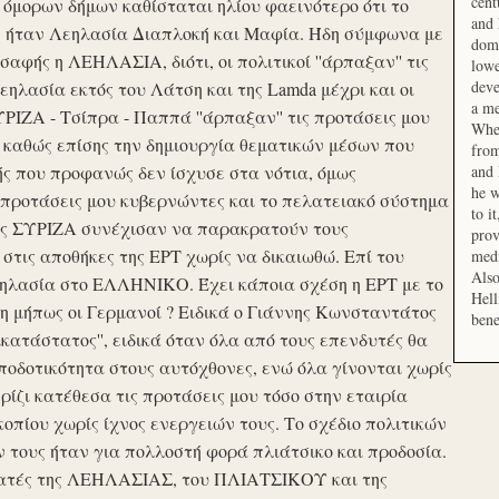
cent
μορων δήμων καθίσταται ηλίου φαεινότερο ότι το
and 
ση ήταν Λεηλασία Διαπλοκή και Μαφία. Ήδη σύμφωνα με
domi
αφής η ΛΕΗΛΑΣΙΑ, διότι, οι πολιτικοί ''άρπαξαν'' τις
lowe
deve
ηλασία εκτός του Λάτση και της Lamda μέχρι και οι
a me
ΙΖΑ - Τσίπρα - Παππά ''άρπαξαν'' τις προτάσεις μου
When
 καθώς επίσης την δημιουργία θεματικών μέσων που
from
ής που προφανώς δεν ίσχυσε στα νότια, όμως
and 
he w
προτάσεις μου κυβερνώντες και το πελατειακό σύστημα
to i
σης ΣΥΡΙΖΑ συνέχισαν να παρακρατούν τους
prov
ις αποθήκες της ΕΡΤ χωρίς να δικαιωθώ. Επί του
medi
Also
εηλασία στο ΕΛΛΗΝΙΚΟ. Έχει κάποια σχέση η ΕΡΤ με το
Hell
 μήπως οι Γερμανοί ? Ειδικά ο Γιάννης Κωνσταντάτος
bene
ικατάστατος'', ειδικά όταν όλα από τους επενδυτές θα
οδοτικότητα στους αυτόχθονες, ενώ όλα γίνονται χωρίς
ερίζι κατέθεσα τις προτάσεις μου τόσο στην εταιρία
οπίου χωρίς ίχνος ενεργειών τους. Το σχέδιο πολιτικών
ν τους ήταν για πολλοστή φορά πλιάτσικο και προδοσία.
ατές της ΛΕΗΛΑΣΙΑΣ, του ΠΛΙΑΤΣΙΚΟΥ και της