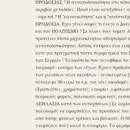
ΠΡΟΔΟΣΙΑΣ ? Η ανταποδοτικότητα στο τόπο μα
ακριβώς μεταδίδει ; Ποιοί είναι αυτόχθονες 
- αιρετοί ? Η ''κανονικότητα'' και η ''ανάπ
ΠΡΟΔΟΣΙΑ. Έχει γίνει σαφές τι έλεγε ο Διογέ
και τον ΠΟΛΙΤΙΣΜΟ ? Σε όλους τους τομείς 
προτείνει πίστα μηχανοκίνητου αθλητισμού ο
ανταποδοτικότητας Λάτση, έστησαν ένα λυόμε
αντί για πραγματική πίστα περιμετρικά του 
των Σερρών ! Το οικόπεδο που γεννήθηκα το 
τουρισμό - κονόμα των λίγων. Έχουν προδώσει 
των χιλιάδων νέων ακινήτων - γενικευμένο ξ
σύνολο με 90 ευρώ το τ.μ. για νέες οικοδομ
(Τραπεζίτες, χρηματιστές, εταιρίες ,εφοπλισ
θεσμικούς φορείς, πολιτικούς-αιρετούς, συστη
ΛΕΗΛΑΣΙΑ κατά των αυτοχθόνων.) Σε καμία 
πολιτισμός να υφαρπάζεις τις προτάσεις τ
από πάσης φύσεως τρίτους και βολικούς. Ο Ν
γνωρίζουν πολύ καλά τι αναφέρω. Τα φερόμε