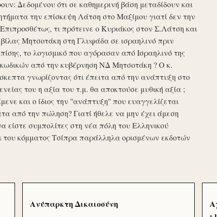
υν: Δεδομένου ότι σε καθημερινή βάση μεταδίδουν και
τήματα την επίσκεψη Λάτση στο Μαξίμου γιατί δεν την
πιπροσθέτως, τι πρότεινε ο Κυριάκος στον Σ.Λάτση και
ης βίλας Μητσοτάκη στη Γλυφάδα σε ισραηλινό πριν
ίσης, το λογισμικό που αγόρασαν από Ισραηλινό της
κωδικών από την κυβέρνηση ΝΔ Μητσοτάκη ? Ο κ.
σκεπτα γνωρίζοντας ότι έπειτα από την ανάπτυξη στο
ενείας του η αξία του τ.μ. θα αποκτούσε μυθική αξία ;
μενε και ο ίδιος την ''ανάπτυξη'' που ευαγγελίζεται
τα από την πώληση? Γιατί ήθελε να μην έχει άμεση
να είστε συμπολίτες στη νέα πόλη του Ελληνικού
ι του κόμματος Τσίπρα παράλληλα ορισμένων εκδοτών
Ανύπαρκτη Δικαιοσύνη
Α
-