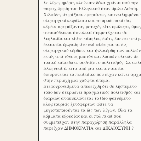
Σε λίγες ημέρες κλείνουν δέκα χρόνια από την
παραχώρηση του Ελληνικού στον όμιλο Λάτση.
Χιλιάδες στηρίξατε εμπράκτως επανειλημμένα 
ολιγαρχικό κεφάλαιο και το προσωπικό σας
κέρδος αγοράζοντας μετοχές είτε ομόλογα, όμω
αυταπόδεικτα συνολικά συμμετέχεται σε
λεηλασία και είστε κάπηλοι, διότι, έπειτα από μ
δεκαετία έμφαση στο real estate για τα δις
ολιγαρχικού κέρδους και ψιλοκέρδη των πολλών
εκτός από τόνους μπετόν και λοιπών υλικών σε
τοπικό επίπεδο απουσιάζει ο πολιτισμός. Σε απλ
Ελληνικά έπειτα από μια εκατονταετία
διευρύνεται το πλιάτσικο που είχαν κάνει αρχι
στην περιοχή μια χούφτα άτομα.
Ετεροχρονισμένα απεδείχθη ότι σε ληστεμένο
τόπο δεν στεριώνει πραγματικός πολιτισμός και
διαρκώς ανακυκλώνεται το ίδιο φαινόμενο
κλεφτουριάς ξενόφερτων ώστε να
μεγιστοποιούνται τα δις των λίγων. Όλα τα
κόμματα εξουσίας και οι πολιτικοί που
συμμετείχαν στην παραχώρηση παράλληλα
παρείχαν ΔΗΜΟΚΡΑΤΙΑ και ΔΙΚΑΙΟΣΥΝΗ ?