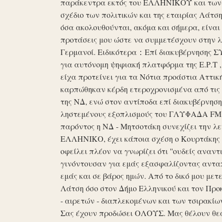
παράκεντρα εκτός του ΕΛΛΗΝΙΚΟΥ και των ό
σχέδιο των πολιτικών και της εταιρίας Λάτ
όσα ακολουθούνται, ακόμα και σήμερα, είναι σ
προτάσεις μου ώστε να συμμετέσχουν στην λε
Γερμανοί. Ειδικότερα：Επί διακυβέρνησης ΣΥΡ
για αυτόνομη ψηφιακή πλατφόρμα της Ε.Ρ.Τ ,
είχα προτείνει για τα Νότια προάστια Αττικ
καρπώθηκαν κέρδη ετεροχρονισμένα από τις 
της ΝΔ, ενώ στον αντίποδα επί διακυβέρνη
ληστεμένους εξοπλισμούς του ΓΛΥΦΑΔΑ FM στ
παρόντος η ΝΔ - Μητσοτάκη συνεχίζει την λ
ΕΛΛΗΝΙΚΟ, έχει κάποια σχέση ο Κουρτάκης η
οφείλει πλέον να γνωρίζει ότι ''ουδείς αναντ
γινόντουσαν για εμάς εξασφαλίζοντας ανταπ
εμάς και σε βάρος ημών. Από το δικό μου μετ
Λάτση όσο στον Δήμο Ελληνικού και τον Προκ
- αιρετών - διαπλεκομένων και των τσιρακίω
Σας έχουν προδώσει ΟΛΟΥΣ. Μας θέλουν θε