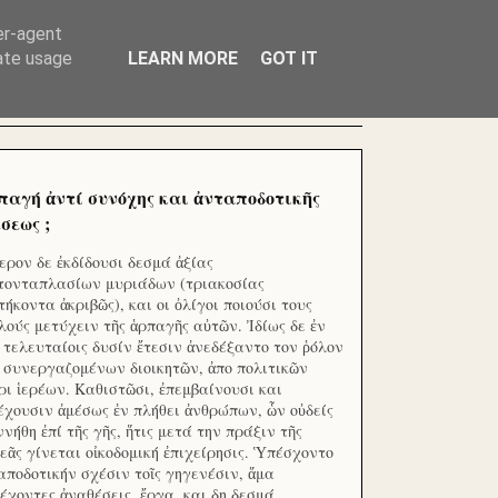
ΧΙΛΙΑΔΕΣ ΜΙΚΡΟΕΠΕΝΔΥΤΕΣ ΕΠΕΝΔΥΣΑΤΕ ΓΙΑ
er-agent
rate usage
LEARN MORE
GOT IT
παγή ἀντί συνόχης και ἀνταποδοτικῆς
σεως ;
ερον δε ἐκδίδουσι δεσμά ἀξίας
τονταπλασίων μυριάδων (τριακοσίας
τήκοντα ἀκριβῶς), και οι ὀλίγοι ποιούσι τους
λούς μετύχειν τῆς ἁρπαγῆς αὐτῶν. Ἰδίως δε ἐν
ς τελευταίοις δυσίν ἔτεσιν ἀνεδέξαντο τον ῥόλον
 συνεργαζομένων διοικητῶν, ἀπο πολιτικῶν
ρι ἱερέων. Καθιστῶσι, ἐπεμβαίνουσι και
έχουσιν ἀμέσως ἐν πλήθει ἀνθρώπων, ὧν οὐδείς
ννήθη ἐπί τῆς γῆς, ἥτις μετά την πράξιν τῆς
εᾶς γίνεται οἰκοδομική ἐπιχείρησις. Ὑπέσχοντο
αποδοτικήν σχέσιν τοῖς γηγενέσιν, ἅμα
έχοντες ἀναθέσεις, ἔργα, και δη δεσμά