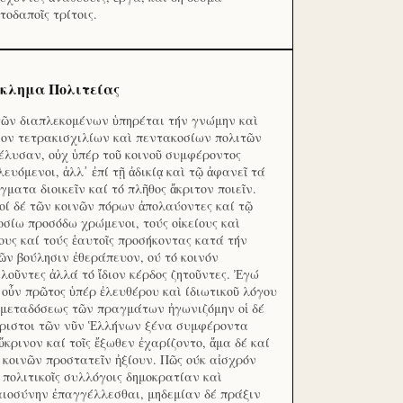
τοδαποῖς τρίτοις.
κλημα Πολιτείας
τῶν διαπλεκομένων ὑπηρέται τήν γνώμην καὶ
ον τετρακισχιλίων καὶ πεντακοσίων πολιτῶν
έλυσαν, οὐχ ὑπέρ τοῦ κοινοῦ συμφέροντος
λευόμενοι, ἀλλ᾽ ἐπί τῇ ἀδικίᾳ καὶ τῷ ἀφανεῖ τά
γματα διοικεῖν καί τό πλῆθος ἄκριτον ποιεῖν.
οί δέ τῶν κοινῶν πόρων ἀπολαύοντες καί τῷ
οσίω προσόδω χρώμενοι, τούς οἰκείους καὶ
ους καί τούς ἑαυτοῖς προσήκοντας κατά τήν
ῶν βούλησιν ἐθεράπευον, ού τό κοινόν
λοῦντες ἀλλά τό ἴδιον κέρδος ζητοῦντες. Ἐγώ
 οὖν πρῶτος ὑπέρ ἐλευθέρου καὶ ίδιωτικοῦ λόγου
 μεταδόσεως τῶν πραγμάτων ἠγωνιζόμην οἱ δέ
ριστοι τῶν νῦν Ἑλλήνων ξένα συμφέροντα
ὔκρινον καί τοῖς ἔξωθεν ἐχαρίζοντο, ἅμα δέ καί
 κοινῶν προστατεῖν ἠξίουν. Πῶς ούκ αἰσχρόν
ς πολιτικοῖς συλλόγοις δημοκρατίαν καὶ
αιοσύνην ἐπαγγέλλεσθαι, μηδεμίαν δέ πράξιν