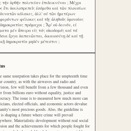
ς τήν ὀρθήν πολιτείαν ἐπιδεικνύναι ; Μέχρι
ος ἔτι δουλοπρεπεῖς ἐσόμεθα καὶ τῶν πλουσίων
 δυνατῶν κόλακες, ἀλλ' ού τῶν ἡμετέρων
φερόντων φύλακες καί τῆς ἀληθοῦς ὁμονοίας
 δημοκρατίας πρόμαχοι ; Ἆρ' οὐ δεινόν, εί
ματα μέν ἄπειρα είς τάς οἰκοδομάς καί τά
όσια ἔργα δαπανῶνται, δικαιοσύνῃ δέ καί τῇ
ικῇ δημοκρατία μηδέν μέτεστιν ;
tus
he same usurpation takes place for the umpteenth time
ur country, as with the airwaves and radio and
vision, few will benefit from a few thousand and even
r from billions euro without equality, justice and
cracy. The issue is to measured how much more can
ticians, elected officials, and economic actors devalue
nity's most precious goods. Also, the guideline is
is shaping a future where crime will prevail
ywhere. Materialistic development without real social
sion and the achievements for which people fought for