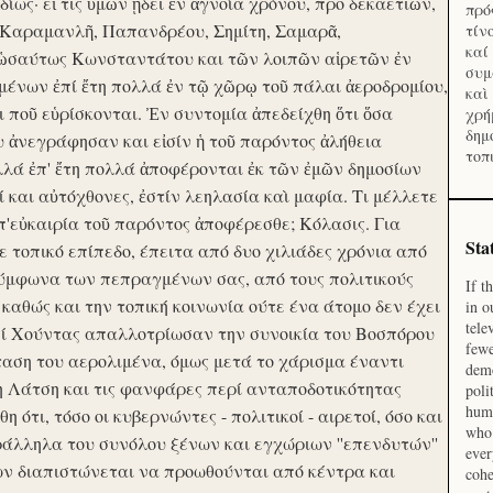
ίως· εἴ τις ὑμῶν ᾔδει ἐν ἀγνοία χρόνου, προ δεκαετιῶν,
πρό
 Καραμανλῆ, Παπανδρέου, Σημίτη, Σαμαρᾶ,
τίν
καί
 ὡσαύτως Κωνσταντάτου και τῶν λοιπῶν αἱρετῶν ἐν
συμ
ένων ἐπί ἔτη πολλά ἐν τῷ χῶρῳ τοῦ πάλαι ἀεροδρομίου,
καὶ
οι ποῦ εὑρίσκονται. Ἐν συντομία ἀπεδείχθη ὅτι ὅσα
χρή
δημ
υ ἀνεγράφησαν και εἰσίν ἡ τοῦ παρόντος ἀλήθεια
τοπ
λλά ἐπ' ἔτη πολλά ἀποφέρονται ἐκ τῶν ἐμῶν δημοσίων
και αὐτόχθονες, ἐστίν λεηλασία καὶ μαφία. Τι μέλλετε
π'εὐκαιρία τοῦ παρόντος ἀποφέρεσθε; Κόλασις. Για
Sta
ε τοπικό επίπεδο, έπειτα από δυο χιλιάδες χρόνια από
σύμφωνα των πεπραγμένων σας, από τους πολιτικούς
If t
 καθώς και την τοπική κοινωνία ούτε ένα άτομο δεν έχει
in o
tele
Επί Χούντας απαλλοτρίωσαν την συνοικία του Βοσπόρου
fewe
ταση του αερολιμένα, όμως μετά το χάρισμα έναντι
demo
η Λάτση και τις φανφάρες περί ανταποδοτικότητας
poli
huma
ότι, τόσο οι κυβερνώντες - πολιτικοί - αιρετοί, όσο και
who 
ράλληλα του συνόλου ξένων και εγχώριων ''επενδυτών''
ever
ν διαπιστώνεται να προωθούνται από κέντρα και
cohe