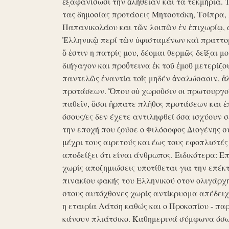
ἐξαφανίσωσι την ἀλήθειαν και τα τεκμήρια. Ἰδ
τας δημοσίας προτάσεις Μητσοτάκη, Τσίπρα,
Παπανικολάου και τῶν λοιπῶν ἐν ἐπιχωρίῳ,
Ἑλληνικῷ περί τῶν ὑφισταμένων καὶ πραττομ
ὅ ἐστιν η πατρίς μου, δέομαι θερμῶς δεῖξαι μ
διήγαγον και προὔτεινα ἐκ τοῦ ἐμοῦ μετερίζο
παντελῶς ἐναντία τοῖς μηδέν ἀναλώσασιν, ἀ
προτάσεων. Ὅπου οὐ χωροῦσιν οι πρωτουργοί 
παθεῖν, ὅσοι ἥρπατε πλῆθος προτάσεων και ἐ
όσους/ες δεν έχετε αντιληφθεί όσα ισχύουν σ
την εποχή που ζούσε ο Φιλόσοφος Διογένης 
μέχρι τους αιρετούς και έως τους εφοπλιστές
αποδείξει ότι είναι άνθρωπος. Ειδικότερα: 
χωρίς αποζημιώσεις υποτίθεται για την επέκ
πινακίου φακής του Ελληνικού στον ολιγάρχ
στους αυτόχθονες χωρίς αντίκρυσμα απέδειχθη 
η εταιρία Λάτση καθώς και ο Προκοπίου - πα
κάνουν πλιάτσικο. Καθημερινά σύμφωνα όσω