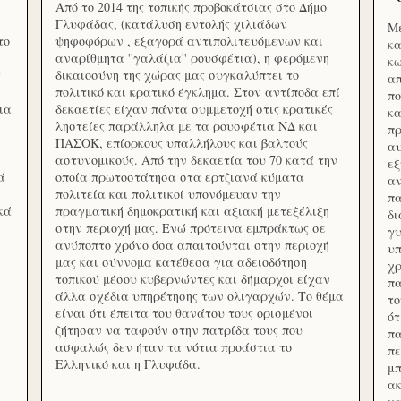
Από το 2014 της τοπικής προβοκάτσιας στο Δήμο
Γλυφάδας, (κατάλυση εντολής χιλιάδων
Με
το
ψηφοφόρων , εξαγορά αντιπολιτευόμενων και
κα
αναρίθμητα ''γαλάζια'' ρουσφέτια), η φερόμενη
κω
ς
δικαιοσύνη της χώρας μας συγκαλύπτει το
απ
πολιτικό και κρατικό έγκλημα. Στον αντίποδα επί
πο
ια
δεκαετίες είχαν πάντα συμμετοχή στις κρατικές
κα
ληστείες παράλληλα με τα ρουσφέτια ΝΔ και
πρ
ΠΑΣΟΚ, επίορκους υπαλλήλους και βαλτούς
αυ
αστυνομικούς. Από την δεκαετία του 70 κατά την
εξ
ά
οποία πρωτοστάτησα στα ερτζιανά κύματα
αν
πολιτεία και πολιτικοί υπονόμευαν την
πα
κά
πραγματική δημοκρατική και αξιακή μετεξέλιξη
δ
στην περιοχή μας. Ενώ πρότεινα εμπράκτως σε
γυ
ανύποπτο χρόνο όσα απαιτούνται στην περιοχή
υπ
μας και σύννομα κατέθεσα για αδειοδότηση
χρ
τοπικού μέσου κυβερνώντες και δήμαρχοι είχαν
πα
άλλα σχέδια υπηρέτησης των ολιγαρχών. Το θέμα
το
είναι ότι έπειτα του θανάτου τους ορισμένοι
ότ
ζήτησαν να ταφούν στην πατρίδα τους που
πα
ασφαλώς δεν ήταν τα νότια προάστια το
πε
Ελληνικό και η Γλυφάδα.
μπ
ακ