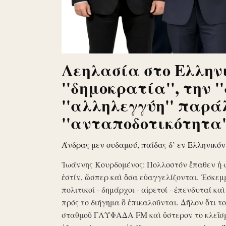
Λεηλασία στο Ελληνι
''δημοκρατία'', την '
''αλληλεγγύη'' παρά
''ανταποδοτικότητα''
Άνδρας μεν ουδαμού, παίδας δ’ εν Ελληνικό
Ἰωάννης Κουρδομένος: Πολλοστόν ἔπαθεν ἡ 
ἐστίν, ὥσπερ καὶ ὅσα εὐαγγελίζονται. Ἐσκεμ
πολιτικοί - δημάρχοι - αἱρετοί - ἐπενδυταί κα
πρός το διήγημα ὃ ἐπικαλοῦνται. Δῆλον ὅτι 
σταθμοῦ ΓΛΥΦΑΔΑ FM καὶ ὕστερον το κλεῖσ