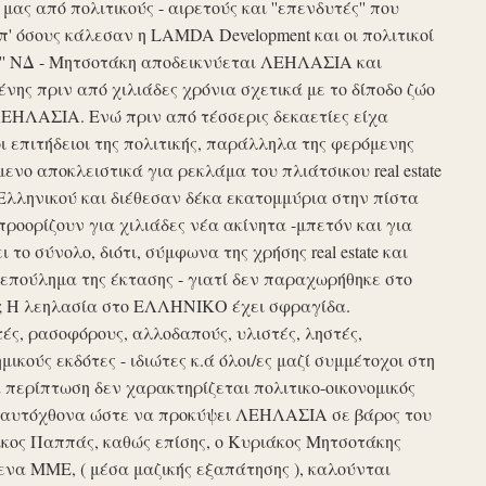
ς από πολιτικούς - αιρετούς και ''επενδυτές'' που
απ' όσους κάλεσαν η LAMDA Development και οι πολιτικοί
τυξη'' ΝΔ - Μητσοτάκη αποδεικνύεται ΛΕΗΛΑΣΙΑ και
νης πριν από χιλιάδες χρόνια σχετικά με το δίποδο ζώο
ΛΕΗΛΑΣΙΑ. Ενώ πριν από τέσσερις δεκαετίες είχα
ι επιτήδειοι της πολιτικής, παράλληλα της φερόμενης
νο αποκλειστικά για ρεκλάμα του πλιάτσικου real estate
Ελληνικού και διέθεσαν δέκα εκατομμύρια στην πίστα
προορίζουν για χιλιάδες νέα ακίνητα -μπετόν και για
το σύνολο, διότι, σύμφωνα της χρήσης real estate και
επούλημα της έκτασης - γιατί δεν παραχωρήθηκε στο
ές ; Η λεηλασία στο ΕΛΛΗΝΙΚΟ έχει σφραγίδα.
τές, ρασοφόρους, αλλοδαπούς, υλιστές, ληστές,
μικούς εκδότες - ιδιώτες κ.ά όλοι/ες μαζί συμμέτοχοι στη
περίπτωση δεν χαρακτηρίζεται πολιτικο-οικονομικός
ου αυτόχθονα ώστε να προκύψει ΛΕΗΛΑΣΙΑ σε βάρος του
ίκος Παππάς, καθώς επίσης, ο Κυριάκος Μητσοτάκης
να ΜΜΕ, ( μέσα μαζικής εξαπάτησης ), καλούνται