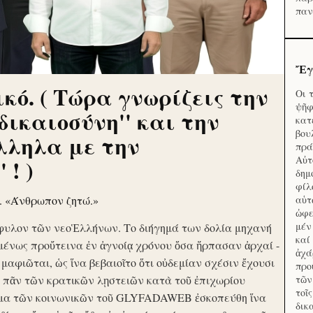
παν
Ἔγ
κό. ( Τώρα γνωρίζεις την
Οι 
ψῆφ
'δικαιοσύνη'' και την
κατ
βου
λληλα με την
πρά
Αὐτ
 ! )
δημ
φίλ
ν. «Άνθρωπον ζητώ.»
αὑτ
ὠφε
μέν
φυλον τῶν νεοἙλλήνων. Το διήγημά των δολία μηχανή
καί
μένως προὔτεινα ἐν ἀγνοίᾳ χρόνου ὅσα ἥρπασαν ἀρχαί -
ἀχά
ὶ μαφιῶται, ὡς ἵνα βεβαιοῖτο ὅτι οὐδεμίαν σχέσιν ἔχουσι
προ
το πᾶν τῶν κρατικῶν λῃστειῶν κατὰ τοῦ ἐπιχωρίου
τῶν
τοῖ
μα τῶν κοινωνικῶν τοῦ GLYFADAWEB ἐσκοπεύθη ἵνα
δικ