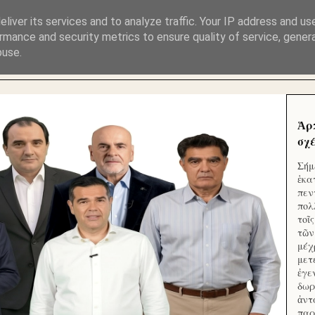
ΜΟΥ ΕΚΛΕΙΣΑΝ ΤΑ ΣΟΣΙΑΛ ΚΑΙ ΦΙΜΩΣΑΝ ΤΟ SITE. ΟΙ 
liver its services and to analyze traffic. Your IP address and us
rmance and security metrics to ensure quality of service, gene
buse.
 ΑΠΟ ΤΟ ΜΙΚΡΟΝ ΑΠΑΓΟΥΣΙ
Ἁρ
σχέ
Σήμ
ἑκα
πεν
πολ
τοῖ
τῶν
μέχ
μετ
ἐγε
δωρ
ἀντ
παρ