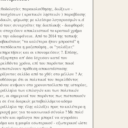
θοδολογίες παρακολούθησης, διώξεων -
τασχέσεων ( κρατικών ληστειών ) παραβίασης
δικών, φίμωσης με κλείσιμο λογαριασμών κ.ά
ό τους συνεργάτες της διαπλοκής - διαφθοράς
υ στοχεύουν αποκλειστικά το κρατικό χρήμα
ι την αδιαφάνεια. Από το 2014 της τοπικής
οβοκάτσιας ''τα καλύτερα ήταν μπροστά'' η
ταπόδεικτα η μαζοποίηση , οι ''γαλάζιες''
υπηρετήσεις και οι υπονομεύσεις ?. Επίσης,
έξαρτητα απ' όσα ίσχυσαν κατά τον
ρελθόντα χρόνο, επί του παρόντος ποιοί
ιαπιστώνουν πρόθεση αποκατάστασης
ρίζοντας σελίδα από το χθές στο μέλλον ? Ας
οθέσουμε ότι οι πολιτικοί του παρελθόντος
όνου ανήκουν στο χρονοντούλαπο της ιστορίας,
ράλληλα των επιλογών και των πολιτικών
υς, οι σημερινοί του παρόντος πως πιστοποιούν
ι σε ένα διαρκώς μεταβαλλόμενο κόσμο
ράλληλα της ύλης αλλάζει προς το καλύτερο η
ριοχή μας για το κοινωνικό σύνολο ? Με πολύ
ετόν και ομόλογα που μπορεί να αγοράσει
όμα και η μαφία εσωτερικού - εξωτερικού ώστε