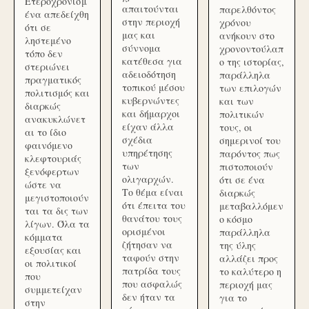
Ετεροχρονισμ
απαιτούνται
παρελθόντος
ένα απεδείχθη
στην περιοχή
χρόνου
ότι σε
μας και
ανήκουν στο
ληστεμένο
σύννομα
χρονοντούλαπ
τόπο δεν
κατέθεσα για
ο της ιστορίας,
στεριώνει
αδειοδότηση
παράλληλα
πραγματικός
τοπικού μέσου
των επιλογών
πολιτισμός και
κυβερνώντες
και των
διαρκώς
και δήμαρχοι
πολιτικών
ανακυκλώνετ
είχαν άλλα
τους, οι
αι το ίδιο
σχέδια
σημερινοί του
φαινόμενο
υπηρέτησης
παρόντος πως
κλεφτουριάς
των
πιστοποιούν
ξενόφερτων
ολιγαρχών.
ότι σε ένα
ώστε να
Το θέμα είναι
διαρκώς
μεγιστοποιούν
ότι έπειτα του
μεταβαλλόμεν
ται τα δις των
θανάτου τους
ο κόσμο
λίγων. Όλα τα
ορισμένοι
παράλληλα
κόμματα
ζήτησαν να
της ύλης
εξουσίας και
ταφούν στην
αλλάζει προς
οι πολιτικοί
πατρίδα τους
το καλύτερο η
που
που ασφαλώς
περιοχή μας
συμμετείχαν
δεν ήταν τα
για το
στην