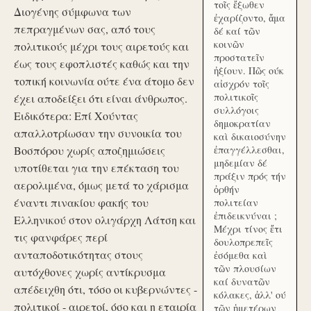
τοῖς ἔξωθεν
Διογένης σύμφωνα των
ἐχαρίζοντο, ἅμα
πεπραγμένων σας, από τους
δέ καί τῶν
κοινῶν
πολιτικούς μέχρι τους αιρετούς και
προστατεῖν
έως τους εφοπλιστές καθώς και την
ἠξίουν. Πῶς ούκ
τοπική κοινωνία ούτε ένα άτομο δεν
αἰσχρόν τοῖς
πολιτικοῖς
έχει αποδείξει ότι είναι άνθρωπος.
συλλόγοις
Ειδικότερα: Επί Χούντας
δημοκρατίαν
απαλλοτρίωσαν την συνοικία του
καὶ δικαιοσύνην
Βοσπόρου χωρίς αποζημιώσεις
ἐπαγγέλλεσθαι,
μηδεμίαν δέ
υποτίθεται για την επέκταση του
πράξιν πρός τήν
αερολιμένα, όμως μετά το χάρισμα
ὀρθήν
έναντι πινακίου φακής του
πολιτείαν
ἐπιδεικνύναι ;
Ελληνικού στον ολιγάρχη Λάτση και
Μέχρι τίνος ἔτι
τις φανφάρες περί
δουλοπρεπεῖς
ανταποδοτικότητας στους
ἐσόμεθα καὶ
τῶν πλουσίων
αυτόχθονες χωρίς αντίκρυσμα
καί δυνατῶν
απέδειχθη ότι, τόσο οι κυβερνώντες -
κόλακες, ἀλλ' ού
πολιτικοί - αιρετοί, όσο και η εταιρία
τῶν ἡμετέρων