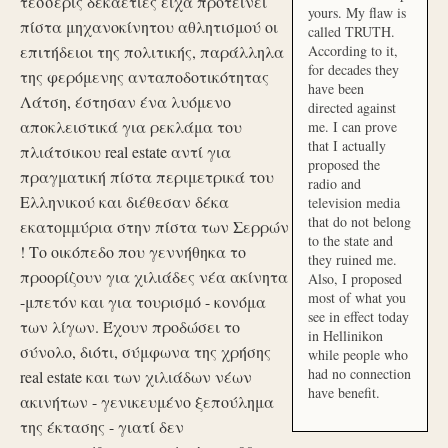
τέσσερις δεκαετίες είχα προτείνει
yours. My flaw is
πίστα μηχανοκίνητου αθλητισμού οι
called TRUTH.
επιτήδειοι της πολιτικής, παράλληλα
According to it,
for decades they
της φερόμενης ανταποδοτικότητας
have been
Λάτση, έστησαν ένα λυόμενο
directed against
αποκλειστικά για ρεκλάμα του
me. I can prove
that I actually
πλιάτσικου real estate αντί για
proposed the
πραγματική πίστα περιμετρικά του
radio and
Ελληνικού και διέθεσαν δέκα
television media
that do not belong
εκατομμύρια στην πίστα των Σερρών
to the state and
! Το οικόπεδο που γεννήθηκα το
they ruined me.
προορίζουν για χιλιάδες νέα ακίνητα
Also, I proposed
most of what you
-μπετόν και για τουρισμό - κονόμα
see in effect today
των λίγων. Έχουν προδώσει το
in Hellinikon
σύνολο, διότι, σύμφωνα της χρήσης
while people who
had no connection
real estate και των χιλιάδων νέων
have benefit.
ακινήτων - γενικευμένο ξεπούλημα
της έκτασης - γιατί δεν