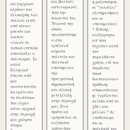
και βαλτούς
η μαζοποίηση ,
ολιγαρχικού
αστυνομικούς.
οι ''γαλάζιες''
κέρδους και
Από την
εξυπηρετήσεις
ψιλοκέρδη των
δεκαετία του
και οι
πολλών εκτός
70 κατά την
υπονομεύσεις
από τόνους
οποία
?. Επίσης,
μπετόν και
πρωτοστάτησ
ανέξαρτητα
λοιπών
α στα
απ' όσα
υλικών σε
ερτζιανά
ίσχυσαν κατά
τοπικό επίπεδο
κύματα
τον
απουσιάζει ο
πολιτεία και
παρελθόντα
πολιτισμός. Σε
πολιτικοί
χρόνο, επί του
απλά
υπονόμευαν
παρόντος
Ελληνικά
την
ποιοί
έπειτα από
πραγματική
διαπιστώνουν
μια
δημοκρατική
πρόθεση
εκατονταετία
και αξιακή
αποκατάστασ
διευρύνεται
μετεξέλιξη
ης γυρίζοντας
το πλιάτσικο
στην περιοχή
σελίδα από το
που είχαν
μας. Ενώ
χθές στο
κάνει αρχικά
πρότεινα
μέλλον ? Ας
στην περιοχή
εμπράκτως σε
υποθέσουμε
μια χούφτα
ανύποπτο
ότι οι
άτομα.
χρόνο όσα
πολιτικοί του