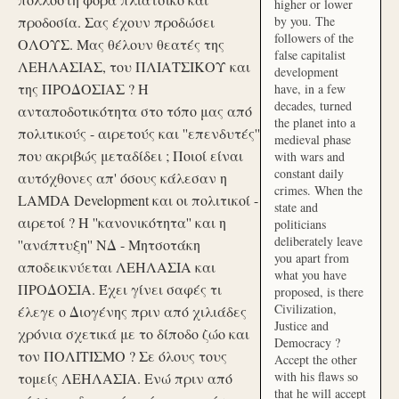
higher or lower
προδοσία. Σας έχουν προδώσει
by you. The
followers of the
ΟΛΟΥΣ. Μας θέλουν θεατές της
false capitalist
ΛΕΗΛΑΣΙΑΣ, του ΠΛΙΑΤΣΙΚΟΥ και
development
της ΠΡΟΔΟΣΙΑΣ ? Η
have, in a few
decades, turned
ανταποδοτικότητα στο τόπο μας από
the planet into a
πολιτικούς - αιρετούς και ''επενδυτές''
medieval phase
που ακριβώς μεταδίδει ; Ποιοί είναι
with wars and
constant daily
αυτόχθονες απ' όσους κάλεσαν η
crimes. When the
LAMDA Development και οι πολιτικοί -
state and
αιρετοί ? Η ''κανονικότητα'' και η
politicians
deliberately leave
''ανάπτυξη'' ΝΔ - Μητσοτάκη
you apart from
αποδεικνύεται ΛΕΗΛΑΣΙΑ και
what you have
ΠΡΟΔΟΣΙΑ. Έχει γίνει σαφές τι
proposed, is there
Civilization,
έλεγε ο Διογένης πριν από χιλιάδες
Justice and
χρόνια σχετικά με το δίποδο ζώο και
Democracy ?
τον ΠΟΛΙΤΙΣΜΟ ? Σε όλους τους
Accept the other
with his flaws so
τομείς ΛΕΗΛΑΣΙΑ. Ενώ πριν από
that he will accept