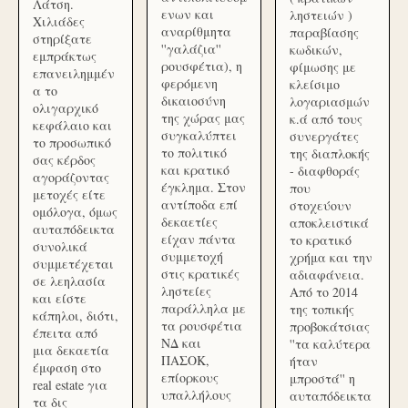
Λάτση.
ενων και
ληστειών )
Χιλιάδες
αναρίθμητα
παραβίασης
στηρίξατε
''γαλάζια''
κωδικών,
εμπράκτως
ρουσφέτια), η
φίμωσης με
επανειλημμέν
φερόμενη
κλείσιμο
α το
δικαιοσύνη
λογαριασμών
ολιγαρχικό
της χώρας μας
κ.ά από τους
κεφάλαιο και
συγκαλύπτει
συνεργάτες
το προσωπικό
το πολιτικό
της διαπλοκής
σας κέρδος
και κρατικό
- διαφθοράς
αγοράζοντας
έγκλημα. Στον
που
μετοχές είτε
αντίποδα επί
στοχεύουν
ομόλογα, όμως
δεκαετίες
αποκλειστικά
αυταπόδεικτα
είχαν πάντα
το κρατικό
συνολικά
συμμετοχή
χρήμα και την
συμμετέχεται
στις κρατικές
αδιαφάνεια.
σε λεηλασία
ληστείες
Από το 2014
και είστε
παράλληλα με
της τοπικής
κάπηλοι, διότι,
τα ρουσφέτια
προβοκάτσιας
έπειτα από
ΝΔ και
''τα καλύτερα
μια δεκαετία
ΠΑΣΟΚ,
ήταν
έμφαση στο
επίορκους
μπροστά'' η
real estate για
υπαλλήλους
αυταπόδεικτα
τα δις