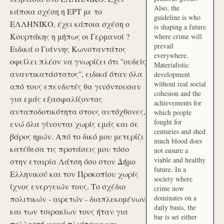
Also, the
κάποια σχέση η ΕΡΤ με το
guideline is who
ΕΛΛΗΝΙΚΟ, έχει κάποια σχέση ο
is shaping a future
Κουρτάκης η μήπως οι Γερμανοί ?
where crime will
prevail
Ειδικά ο Γιάννης Κωνσταντάτος
everywhere.
οφείλει πλέον να γνωρίζει ότι ''ουδείς
Materialistic
αναντικατάστατος'', ειδικά όταν όλα
development
without real social
από τους επενδυτές θα γινόντουσαν
cohesion and the
για εμάς εξασφαλίζοντας
achievements for
ανταποδοτικότητα στους αυτόχθονες,
which people
fought for
ενώ όλα γίνονται χωρίς εμάς και σε
centuries and shed
βάρος ημών. Από το δικό μου μετερίζι
much blood does
κατέθεσα τις προτάσεις μου τόσο
not ensure a
viable and healthy
στην εταιρία Λάτση όσο στον Δήμο
future. In a
Ελληνικού και τον Προκοπίου χωρίς
society where
ίχνος ενεργειών τους. Το σχέδιο
crime now
dominates on a
πολιτικών - αιρετών - διαπλεκομένων
daily basis, the
και των τσιρακίων τους ήταν για
bar is set either
πολλοστή φορά πλιάτσικο και