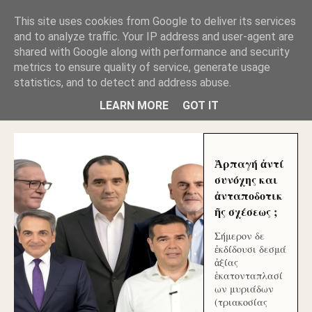
GLYFADAWEB: ΑΝΤΙ ΑΝΤΑΠΟΔΟΣΗΣ ΣΤΟΥΣ
This site uses cookies from Google to deliver its services
ΑΥΤΟΧΘΟΝΕΣ ΜΟΥ ΕΚΛΕΙΣΑΝ ΤΑ ΣΟΣΙΑΛ ΚΑΙ
and to analyze traffic. Your IP address and user-agent are
ΦΙΜΩΣΑΝ ΤΟ SITE. ΟΙ ΧΙΛΙΑΔΕΣ ΜΙΚΡΟΕΠΕΝΔΥΤΕΣ
ΕΠΕΝΔΥΣΑΤΕ ΓΙΑ ΛΕΗΛΑΣΙΑ ΚΑΙ ΕΓΚΛΗΜΑ ?
shared with Google along with performance and security
metrics to ensure quality of service, generate usage
statistics, and to detect and address abuse.
ΓΛΥΦΑΔΑ WEB |ΟΙ ΜΕΓΑΛΟΙ ΚΛΕΠΤΑΙ ΑΠΟ ΤΟ
ΜΙΚΡΟΝ ΑΠΑΓΟΥΣΙ
LEARN MORE
GOT IT
Ἁρπαγή ἀντί
συνόχης και
ἀνταποδοτικ
ῆς σχέσεως ;
Σήμερον δε
ἐκδίδουσι δεσμά
ἀξίας
ἑκατονταπλασί
ων μυριάδων
(τριακοσίας