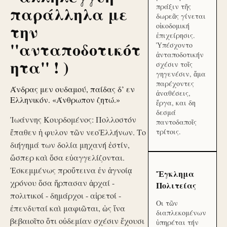
πράξιν τῆς
παράλληλα με
δωρεᾶς γίνεται
την
οἰκοδομική
ἐπιχείρησις.
''ανταποδοτικότ
Ὑπέσχοντο
ἀνταποδοτικήν
ητα'' ! )
σχέσιν τοῖς
γηγενέσιν, ἅμα
παρέχοντες
Άνδρας μεν ουδαμού, παίδας δ’ εν
ἀναθέσεις,
Ελληνικόν. «Άνθρωπον ζητώ.»
ἔργα, και δη
δεσμά
Ἰωάννης Κουρδομένος: Πολλοστόν
παντοδαποῖς
ἔπαθεν ἡ φυλον τῶν νεοἙλλήνων. Το
τρίτοις.
διήγημά των δολία μηχανή ἐστίν,
ὥσπερ καὶ ὅσα εὐαγγελίζονται.
Ἐσκεμμένως προὔτεινα ἐν ἀγνοίᾳ
Ἔγκλημα
χρόνου ὅσα ἥρπασαν ἀρχαί -
Πολιτείας
πολιτικοί - δημάρχοι - αἱρετοί -
Οι τῶν
ἐπενδυταί καὶ μαφιῶται, ὡς ἵνα
διαπλεκομένων
βεβαιοῖτο ὅτι οὐδεμίαν σχέσιν ἔχουσι
ὑπηρέται τήν