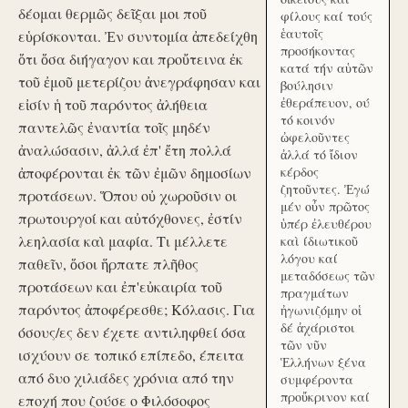
δέομαι θερμῶς δεῖξαι μοι ποῦ
φίλους καί τούς
ἑαυτοῖς
εὑρίσκονται. Ἐν συντομία ἀπεδείχθη
προσήκοντας
ὅτι ὅσα διήγαγον και προὔτεινα ἐκ
κατά τήν αὑτῶν
τοῦ ἐμοῦ μετερίζου ἀνεγράφησαν και
βούλησιν
ἐθεράπευον, ού
εἰσίν ἡ τοῦ παρόντος ἀλήθεια
τό κοινόν
παντελῶς ἐναντία τοῖς μηδέν
ὠφελοῦντες
ἀναλώσασιν, ἀλλά ἐπ' ἔτη πολλά
ἀλλά τό ἴδιον
ἀποφέρονται ἐκ τῶν ἐμῶν δημοσίων
κέρδος
ζητοῦντες. Ἐγώ
προτάσεων. Ὅπου οὐ χωροῦσιν οι
μέν οὖν πρῶτος
πρωτουργοί και αὐτόχθονες, ἐστίν
ὑπέρ ἐλευθέρου
λεηλασία καὶ μαφία. Τι μέλλετε
καὶ ίδιωτικοῦ
λόγου καί
παθεῖν, ὅσοι ἥρπατε πλῆθος
μεταδόσεως τῶν
προτάσεων και ἐπ'εὐκαιρία τοῦ
πραγμάτων
παρόντος ἀποφέρεσθε; Κόλασις. Για
ἠγωνιζόμην οἱ
δέ ἀχάριστοι
όσους/ες δεν έχετε αντιληφθεί όσα
τῶν νῦν
ισχύουν σε τοπικό επίπεδο, έπειτα
Ἑλλήνων ξένα
από δυο χιλιάδες χρόνια από την
συμφέροντα
προὔκρινον καί
εποχή που ζούσε ο Φιλόσοφος