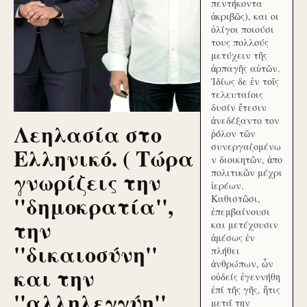
πεντήκοντα
ἀκριβῶς), και οι
ὀλίγοι ποιούσι
τους πολλούς
μετύχειν τῆς
ἁρπαγῆς αὐτῶν.
Ἰδίως δε ἐν τοῖς
τελευταίοις
δυσίν ἔτεσιν
ἀνεδέξαντο τον
Λεηλασία στο
ῥόλον τῶν
συνεργαζομένω
Ελληνικό. ( Τώρα
ν διοικητῶν, ἀπο
γνωρίζεις την
πολιτικῶν μέχρι
ἱερέων.
''δημοκρατία'',
Καθιστῶσι,
ἐπεμβαίνουσι
την
και μετέχουσιν
ἀμέσως ἐν
''δικαιοσύνη''
πλήθει
ἀνθρώπων, ὧν
και την
οὐδείς ἐγεννήθη
ἐπί τῆς γῆς, ἥτις
''αλληλεγγύη''
μετά την