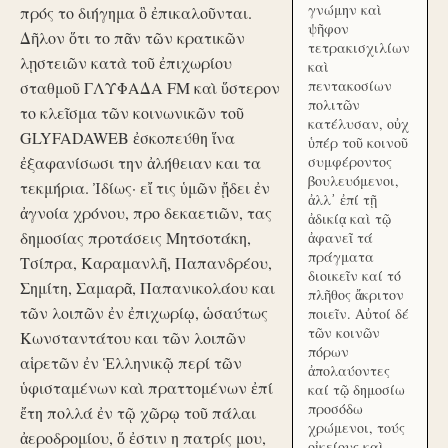
γνώμην καὶ
πρός το διήγημα ὃ ἐπικαλοῦνται.
ψῆφον
Δῆλον ὅτι το πᾶν τῶν κρατικῶν
τετρακισχιλίων
λῃστειῶν κατὰ τοῦ ἐπιχωρίου
καὶ
πεντακοσίων
σταθμοῦ ΓΛΥΦΑΔΑ FM καὶ ὕστερον
πολιτῶν
το κλεῖσμα τῶν κοινωνικῶν τοῦ
κατέλυσαν, οὐχ
GLYFADAWEB ἐσκοπεύθη ἵνα
ὑπέρ τοῦ κοινοῦ
ἐξαφανίσωσι την ἀλήθειαν και τα
συμφέροντος
βουλευόμενοι,
τεκμήρια. Ἰδίως· εἴ τις ὑμῶν ᾔδει ἐν
ἀλλ᾽ ἐπί τῇ
ἀγνοία χρόνου, προ δεκαετιῶν, τας
ἀδικίᾳ καὶ τῷ
δημοσίας προτάσεις Μητσοτάκη,
ἀφανεῖ τά
πράγματα
Τσίπρα, Καραμανλῆ, Παπανδρέου,
διοικεῖν καί τό
Σημίτη, Σαμαρᾶ, Παπανικολάου και
πλῆθος ἄκριτον
τῶν λοιπῶν ἐν ἐπιχωρίῳ, ὡσαύτως
ποιεῖν. Αὐτοί δέ
τῶν κοινῶν
Κωνσταντάτου και τῶν λοιπῶν
πόρων
αἱρετῶν ἐν Ἑλληνικῷ περί τῶν
ἀπολαύοντες
ὑφισταμένων καὶ πραττομένων ἐπί
καί τῷ δημοσίω
προσόδω
ἔτη πολλά ἐν τῷ χῶρῳ τοῦ πάλαι
χρώμενοι, τούς
ἀεροδρομίου, ὅ ἐστιν η πατρίς μου,
οἰκείους καὶ