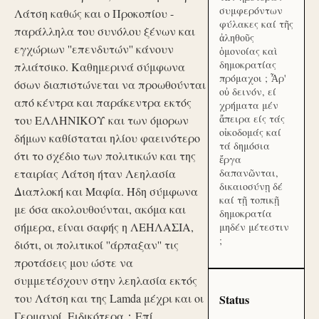
συμφερόντων
Λάτση καθώς και ο Προκοπίου -
φύλακες καί τῆς
παράλληλα του συνόλου ξένων και
ἀληθοῦς
εγχώριων ''επενδυτών'' κάνουν
ὁμονοίας καὶ
δημοκρατίας
πλιάτσικο. Καθημερινά σύμφωνα
πρόμαχοι ; Ἆρ'
όσων διαπιστώνεται να προωθούνται
οὐ δεινόν, εί
από κέντρα και παράκεντρα εκτός
χρήματα μέν
ἄπειρα είς τάς
του ΕΛΛΗΝΙΚΟΥ και των όμορων
οἰκοδομάς καί
δήμων καθίσταται ηλίου φαεινότερο
τά δημόσια
ότι το σχέδιο των πολιτικών και της
ἔργα
εταιρίας Λάτση ήταν Λεηλασία
δαπανῶνται,
δικαιοσύνῃ δέ
Διαπλοκή και Μαφία. Ήδη σύμφωνα
καί τῇ τοπικῇ
με όσα ακολουθούνται, ακόμα και
δημοκρατία
σήμερα, είναι σαφής η ΛΕΗΛΑΣΙΑ,
μηδέν μέτεστιν
;
διότι, οι πολιτικοί ''άρπαξαν'' τις
προτάσεις μου ώστε να
συμμετέσχουν στην λεηλασία εκτός
του Λάτση και της Lamda μέχρι και οι
Status
Γερμανοί. Ειδικότερα：Επί