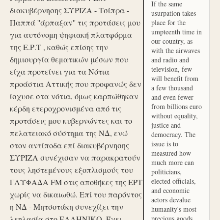
If the same
διακυβέρνησης ΣΥΡΙΖΑ - Τσίπρα -
usurpation takes
Παππά ''άρπαξαν'' τις προτάσεις μου
place for the
umpteenth time in
για αυτόνομη ψηφιακή πλατφόρμα
our country, as
της Ε.Ρ.Τ , καθώς επίσης την
with the airwaves
δημιουργία θεματικών μέσων που
and radio and
television, few
είχα προτείνει για τα Νότια
will benefit from
προάστια Αττικής που προφανώς δεν
a few thousand
ίσχυσε στα νότια, όμως καρπώθηκαν
and even fewer
from billions euro
κέρδη ετεροχρονισμένα από τις
without equality,
προτάσεις μου κυβερνώντες και το
justice and
πελατειακό σύστημα της ΝΔ, ενώ
democracy. The
issue is to
στον αντίποδα επί διακυβέρνησης
measured how
ΣΥΡΙΖΑ συνέχισαν να παρακρατούν
much more can
τους ληστεμένους εξοπλισμούς του
politicians,
elected officials,
ΓΛΥΦΑΔΑ FM στις αποθήκες της ΕΡΤ
and economic
χωρίς να δικαιωθώ. Επί του παρόντος
actors devalue
η ΝΔ - Μητσοτάκη συνεχίζει την
humanity's most
λεηλασία στο ΕΛΛΗΝΙΚΟ. Έχει
precious goods.