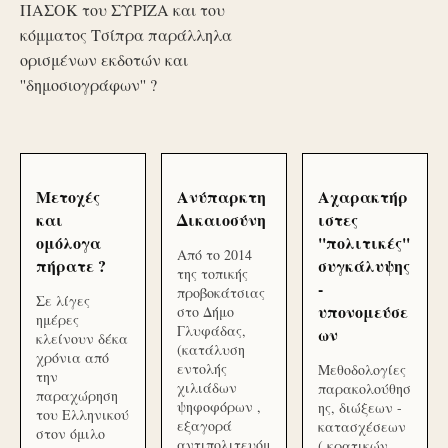
ΠΑΣΟΚ του ΣΥΡΙΖΑ και του
κόμματος Τσίπρα παράλληλα
ορισμένων εκδοτών και
''δημοσιογράφων'' ?
Μετοχές
Ανύπαρκτη
Αχαρακτήρ
και
Δικαιοσύνη
ιστες
ομόλογα
''πολιτικές''
Από το 2014
πήρατε ?
συγκάλυψης
της τοπικής
-
προβοκάτσιας
Σε λίγες
υπονομεύσε
στο Δήμο
ημέρες
Γλυφάδας,
ων
κλείνουν δέκα
(κατάλυση
χρόνια από
εντολής
Μεθοδολογίες
την
χιλιάδων
παρακολούθησ
παραχώρηση
ψηφοφόρων ,
ης, διώξεων -
του Ελληνικού
εξαγορά
κατασχέσεων
στον όμιλο
αντιπολιτευόμ
( κρατικών