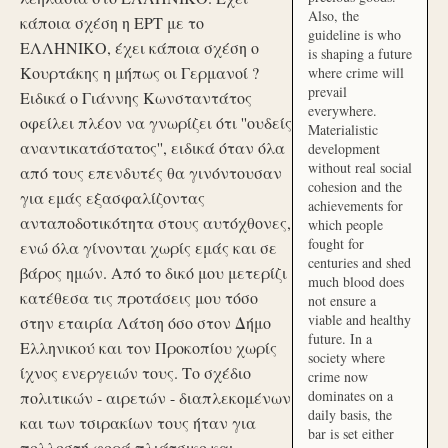
Also, the
κάποια σχέση η ΕΡΤ με το
guideline is who
ΕΛΛΗΝΙΚΟ, έχει κάποια σχέση ο
is shaping a future
Κουρτάκης η μήπως οι Γερμανοί ?
where crime will
prevail
Ειδικά ο Γιάννης Κωνσταντάτος
everywhere.
οφείλει πλέον να γνωρίζει ότι ''ουδείς
Materialistic
αναντικατάστατος'', ειδικά όταν όλα
development
without real social
από τους επενδυτές θα γινόντουσαν
cohesion and the
για εμάς εξασφαλίζοντας
achievements for
ανταποδοτικότητα στους αυτόχθονες,
which people
fought for
ενώ όλα γίνονται χωρίς εμάς και σε
centuries and shed
βάρος ημών. Από το δικό μου μετερίζι
much blood does
κατέθεσα τις προτάσεις μου τόσο
not ensure a
viable and healthy
στην εταιρία Λάτση όσο στον Δήμο
future. In a
Ελληνικού και τον Προκοπίου χωρίς
society where
ίχνος ενεργειών τους. Το σχέδιο
crime now
dominates on a
πολιτικών - αιρετών - διαπλεκομένων
daily basis, the
και των τσιρακίων τους ήταν για
bar is set either
πολλοστή φορά πλιάτσικο και