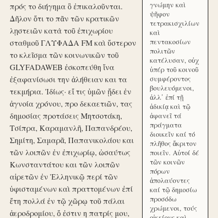
γνώμην καὶ
πρός το διήγημα ὃ ἐπικαλοῦνται.
ψῆφον
Δῆλον ὅτι το πᾶν τῶν κρατικῶν
τετρακισχιλίων
λῃστειῶν κατὰ τοῦ ἐπιχωρίου
καὶ
πεντακοσίων
σταθμοῦ ΓΛΥΦΑΔΑ FM καὶ ὕστερον
πολιτῶν
το κλεῖσμα τῶν κοινωνικῶν τοῦ
κατέλυσαν, οὐχ
GLYFADAWEB ἐσκοπεύθη ἵνα
ὑπέρ τοῦ κοινοῦ
ἐξαφανίσωσι την ἀλήθειαν και τα
συμφέροντος
βουλευόμενοι,
τεκμήρια. Ἰδίως· εἴ τις ὑμῶν ᾔδει ἐν
ἀλλ᾽ ἐπί τῇ
ἀγνοία χρόνου, προ δεκαετιῶν, τας
ἀδικίᾳ καὶ τῷ
δημοσίας προτάσεις Μητσοτάκη,
ἀφανεῖ τά
πράγματα
Τσίπρα, Καραμανλῆ, Παπανδρέου,
διοικεῖν καί τό
Σημίτη, Σαμαρᾶ, Παπανικολάου και
πλῆθος ἄκριτον
τῶν λοιπῶν ἐν ἐπιχωρίῳ, ὡσαύτως
ποιεῖν. Αὐτοί δέ
τῶν κοινῶν
Κωνσταντάτου και τῶν λοιπῶν
πόρων
αἱρετῶν ἐν Ἑλληνικῷ περί τῶν
ἀπολαύοντες
ὑφισταμένων καὶ πραττομένων ἐπί
καί τῷ δημοσίω
προσόδω
ἔτη πολλά ἐν τῷ χῶρῳ τοῦ πάλαι
χρώμενοι, τούς
ἀεροδρομίου, ὅ ἐστιν η πατρίς μου,
οἰκείους καὶ