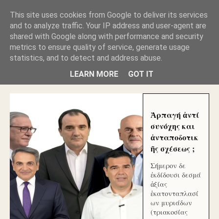
GLYFADAWEB: ΑΝΤΙ ΑΝΤΑΠΟΔΟΣΗΣ ΣΤΟΥΣ
This site uses cookies from Google to deliver its services
ΑΥΤΟΧΘΟΝΕΣ ΜΟΥ ΕΚΛΕΙΣΑΝ ΤΑ ΣΟΣΙΑΛ ΚΑΙ
and to analyze traffic. Your IP address and user-agent are
ΦΙΜΩΣΑΝ ΤΟ SITE. ΟΙ ΧΙΛΙΑΔΕΣ ΜΙΚΡΟΕΠΕΝΔΥΤΕΣ
ΕΠΕΝΔΥΣΑΤΕ ΓΙΑ ΛΕΗΛΑΣΙΑ ΚΑΙ ΕΓΚΛΗΜΑ ?
shared with Google along with performance and security
metrics to ensure quality of service, generate usage
statistics, and to detect and address abuse.
ΓΛΥΦΑΔΑ WEB |ΟΙ ΜΕΓΑΛΟΙ ΚΛΕΠΤΑΙ ΑΠΟ ΤΟ
ΜΙΚΡΟΝ ΑΠΑΓΟΥΣΙ
LEARN MORE
GOT IT
Ἁρπαγή ἀντί
συνόχης και
ἀνταποδοτικ
ῆς σχέσεως ;
Σήμερον δε
ἐκδίδουσι δεσμά
ἀξίας
ἑκατονταπλασί
ων μυριάδων
(τριακοσίας