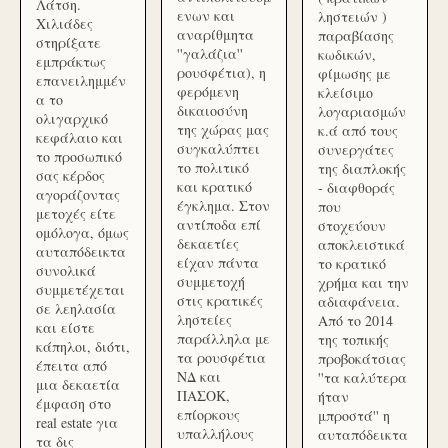
Λάτση.
ενων και
ληστειών )
Χιλιάδες
αναρίθμητα
παραβίασης
στηρίξατε
''γαλάζια''
κωδικών,
εμπράκτως
ρουσφέτια), η
φίμωσης με
επανειλημμέν
φερόμενη
κλείσιμο
α το
δικαιοσύνη
λογαριασμών
ολιγαρχικό
της χώρας μας
κ.ά από τους
κεφάλαιο και
συγκαλύπτει
συνεργάτες
το προσωπικό
το πολιτικό
της διαπλοκής
σας κέρδος
και κρατικό
- διαφθοράς
αγοράζοντας
έγκλημα. Στον
που
μετοχές είτε
αντίποδα επί
στοχεύουν
ομόλογα, όμως
δεκαετίες
αποκλειστικά
αυταπόδεικτα
είχαν πάντα
το κρατικό
συνολικά
συμμετοχή
χρήμα και την
συμμετέχεται
στις κρατικές
αδιαφάνεια.
σε λεηλασία
ληστείες
Από το 2014
και είστε
παράλληλα με
της τοπικής
κάπηλοι, διότι,
τα ρουσφέτια
προβοκάτσιας
έπειτα από
ΝΔ και
''τα καλύτερα
μια δεκαετία
ΠΑΣΟΚ,
ήταν
έμφαση στο
επίορκους
μπροστά'' η
real estate για
υπαλλήλους
αυταπόδεικτα
τα δις