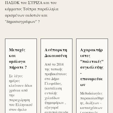
ΠΑΣΟΚ του ΣΥΡΙΖΑ και του
κόμματος Τσίπρα παράλληλα
ορισμένων εκδοτών και
''δημοσιογράφων'' ?
Μετοχές
Ανύπαρκτη
Αχαρακτήρ
και
Δικαιοσύνη
ιστες
ομόλογα
''πολιτικές''
Από το 2014
πήρατε ?
συγκάλυψης
της τοπικής
-
προβοκάτσιας
Σε λίγες
υπονομεύσε
στο Δήμο
ημέρες
Γλυφάδας,
ων
κλείνουν δέκα
(κατάλυση
χρόνια από
εντολής
Μεθοδολογίες
την
χιλιάδων
παρακολούθησ
παραχώρηση
ψηφοφόρων ,
ης, διώξεων -
του Ελληνικού
εξαγορά
κατασχέσεων
στον όμιλο
αντιπολιτευόμ
( κρατικών