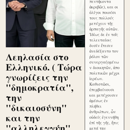
πεντήκοντα
ἀκριβῶς), και οι
ὀλίγοι ποιούσι
τους πολλούς
μετύχειν τῆς
ἁρπαγῆς αὐτῶν.
Ἰδίως δε ἐν τοῖς
τελευταίοις
δυσίν ἔτεσιν
ἀνεδέξαντο τον
Λεηλασία στο
ῥόλον τῶν
συνεργαζομένω
Ελληνικό. ( Τώρα
ν διοικητῶν, ἀπο
γνωρίζεις την
πολιτικῶν μέχρι
ἱερέων.
''δημοκρατία'',
Καθιστῶσι,
ἐπεμβαίνουσι
την
και μετέχουσιν
ἀμέσως ἐν
''δικαιοσύνη''
πλήθει
ἀνθρώπων, ὧν
και την
οὐδείς ἐγεννήθη
ἐπί τῆς γῆς, ἥτις
''αλληλεγγύη''
μετά την