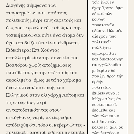
τοῖς ἔξωθεν
Διογένης σύμφωνα των
ἐχαρίζοντο, ἅμα
πεπραγμένων σας, από τους
δέ καί τῶν
κοινῶν
πολιτικούς μέχρι τους αιρετούς και
προστατεῖν
έως τους εφοπλιστές καθώς και την
ἠξίουν. Πῶς ούκ
τοπική κοινωνία ούτε ένα άτομο δεν
αἰσχρόν τοῖς
πολιτικοῖς
έχει αποδείξει ότι είναι άνθρωπος.
συλλόγοις
Ειδικότερα: Επί Χούντας
δημοκρατίαν
απαλλοτρίωσαν την συνοικία του
καὶ δικαιοσύνην
Βοσπόρου χωρίς αποζημιώσεις
ἐπαγγέλλεσθαι,
μηδεμίαν δέ
υποτίθεται για την επέκταση του
πράξιν πρός τήν
αερολιμένα, όμως μετά το χάρισμα
ὀρθήν
έναντι πινακίου φακής του
πολιτείαν
ἐπιδεικνύναι ;
Ελληνικού στον ολιγάρχη Λάτση και
Μέχρι τίνος ἔτι
τις φανφάρες περί
δουλοπρεπεῖς
ανταποδοτικότητας στους
ἐσόμεθα καὶ
τῶν πλουσίων
αυτόχθονες χωρίς αντίκρυσμα
καί δυνατῶν
απέδειχθη ότι, τόσο οι κυβερνώντες -
κόλακες, ἀλλ' ού
πολιτικοί - αιρετοί, όσο και η εταιρία
τῶν ἡμετέρων