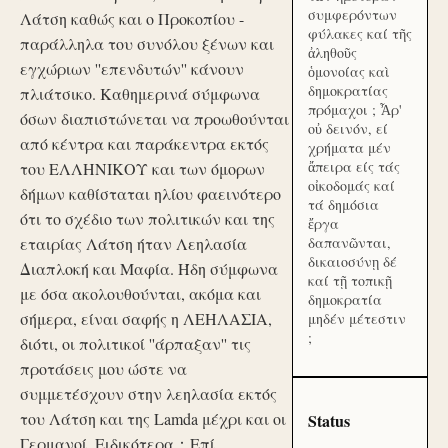
συμφερόντων
Λάτση καθώς και ο Προκοπίου -
φύλακες καί τῆς
παράλληλα του συνόλου ξένων και
ἀληθοῦς
εγχώριων ''επενδυτών'' κάνουν
ὁμονοίας καὶ
δημοκρατίας
πλιάτσικο. Καθημερινά σύμφωνα
πρόμαχοι ; Ἆρ'
όσων διαπιστώνεται να προωθούνται
οὐ δεινόν, εί
από κέντρα και παράκεντρα εκτός
χρήματα μέν
ἄπειρα είς τάς
του ΕΛΛΗΝΙΚΟΥ και των όμορων
οἰκοδομάς καί
δήμων καθίσταται ηλίου φαεινότερο
τά δημόσια
ότι το σχέδιο των πολιτικών και της
ἔργα
εταιρίας Λάτση ήταν Λεηλασία
δαπανῶνται,
δικαιοσύνῃ δέ
Διαπλοκή και Μαφία. Ήδη σύμφωνα
καί τῇ τοπικῇ
με όσα ακολουθούνται, ακόμα και
δημοκρατία
σήμερα, είναι σαφής η ΛΕΗΛΑΣΙΑ,
μηδέν μέτεστιν
;
διότι, οι πολιτικοί ''άρπαξαν'' τις
προτάσεις μου ώστε να
συμμετέσχουν στην λεηλασία εκτός
του Λάτση και της Lamda μέχρι και οι
Status
Γερμανοί. Ειδικότερα：Επί