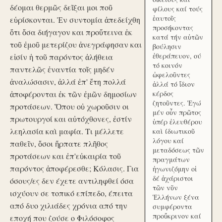
δέομαι θερμῶς δεῖξαι μοι ποῦ
φίλους καί τούς
ἑαυτοῖς
εὑρίσκονται. Ἐν συντομία ἀπεδείχθη
προσήκοντας
ὅτι ὅσα διήγαγον και προὔτεινα ἐκ
κατά τήν αὑτῶν
τοῦ ἐμοῦ μετερίζου ἀνεγράφησαν και
βούλησιν
ἐθεράπευον, ού
εἰσίν ἡ τοῦ παρόντος ἀλήθεια
τό κοινόν
παντελῶς ἐναντία τοῖς μηδέν
ὠφελοῦντες
ἀναλώσασιν, ἀλλά ἐπ' ἔτη πολλά
ἀλλά τό ἴδιον
ἀποφέρονται ἐκ τῶν ἐμῶν δημοσίων
κέρδος
ζητοῦντες. Ἐγώ
προτάσεων. Ὅπου οὐ χωροῦσιν οι
μέν οὖν πρῶτος
πρωτουργοί και αὐτόχθονες, ἐστίν
ὑπέρ ἐλευθέρου
λεηλασία καὶ μαφία. Τι μέλλετε
καὶ ίδιωτικοῦ
λόγου καί
παθεῖν, ὅσοι ἥρπατε πλῆθος
μεταδόσεως τῶν
προτάσεων και ἐπ'εὐκαιρία τοῦ
πραγμάτων
παρόντος ἀποφέρεσθε; Κόλασις. Για
ἠγωνιζόμην οἱ
δέ ἀχάριστοι
όσους/ες δεν έχετε αντιληφθεί όσα
τῶν νῦν
ισχύουν σε τοπικό επίπεδο, έπειτα
Ἑλλήνων ξένα
από δυο χιλιάδες χρόνια από την
συμφέροντα
προὔκρινον καί
εποχή που ζούσε ο Φιλόσοφος