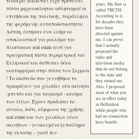
τέσσερις δεκαετίες είχα προτείνει
yours. My flaw is
πίστα μηχανοκίνητου αθλητισμού οι
called TRUTH.
επιτήδειοι της πολιτικής, παράλληλα
According to it,
for decades they
της φερόμενης ανταποδοτικότητας
have been
Λάτση, έστησαν ένα λυόμενο
directed against
αποκλειστικά για ρεκλάμα του
me. I can prove
that I actually
πλιάτσικου real estate αντί για
proposed the
πραγματική πίστα περιμετρικά του
radio and
Ελληνικού και διέθεσαν δέκα
television media
that do not belong
εκατομμύρια στην πίστα των Σερρών
to the state and
! Το οικόπεδο που γεννήθηκα το
they ruined me.
προορίζουν για χιλιάδες νέα ακίνητα
Also, I proposed
most of what you
-μπετόν και για τουρισμό - κονόμα
see in effect today
των λίγων. Έχουν προδώσει το
in Hellinikon
σύνολο, διότι, σύμφωνα της χρήσης
while people who
had no connection
real estate και των χιλιάδων νέων
have benefit.
ακινήτων - γενικευμένο ξεπούλημα
της έκτασης - γιατί δεν