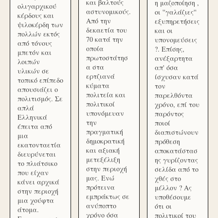
και βαλτούς
η μαζοποίηση ,
ολιγαρχικού
αστυνομικούς.
οι ''γαλάζιες''
κέρδους και
Από την
εξυπηρετήσεις
ψιλοκέρδη των
δεκαετία του
και οι
πολλών εκτός
70 κατά την
υπονομεύσεις
από τόνους
οποία
?. Επίσης,
μπετόν και
πρωτοστάτησ
ανέξαρτητα
λοιπών
α στα
απ' όσα
υλικών σε
ερτζιανά
ίσχυσαν κατά
τοπικό επίπεδο
κύματα
τον
απουσιάζει ο
πολιτεία και
παρελθόντα
πολιτισμός. Σε
πολιτικοί
χρόνο, επί του
απλά
υπονόμευαν
παρόντος
Ελληνικά
την
ποιοί
έπειτα από
πραγματική
διαπιστώνουν
μια
δημοκρατική
πρόθεση
εκατονταετία
και αξιακή
αποκατάστασ
διευρύνεται
μετεξέλιξη
ης γυρίζοντας
το πλιάτσικο
στην περιοχή
σελίδα από το
που είχαν
μας. Ενώ
χθές στο
κάνει αρχικά
πρότεινα
μέλλον ? Ας
στην περιοχή
εμπράκτως σε
υποθέσουμε
μια χούφτα
ανύποπτο
ότι οι
άτομα.
χρόνο όσα
πολιτικοί του