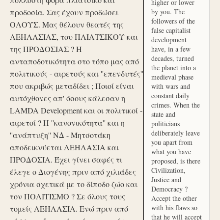
higher or lower
προδοσία. Σας έχουν προδώσει
by you. The
followers of the
ΟΛΟΥΣ. Μας θέλουν θεατές της
false capitalist
ΛΕΗΛΑΣΙΑΣ, του ΠΛΙΑΤΣΙΚΟΥ και
development
της ΠΡΟΔΟΣΙΑΣ ? Η
have, in a few
decades, turned
ανταποδοτικότητα στο τόπο μας από
the planet into a
πολιτικούς - αιρετούς και ''επενδυτές''
medieval phase
που ακριβώς μεταδίδει ; Ποιοί είναι
with wars and
constant daily
αυτόχθονες απ' όσους κάλεσαν η
crimes. When the
LAMDA Development και οι πολιτικοί -
state and
αιρετοί ? Η ''κανονικότητα'' και η
politicians
deliberately leave
''ανάπτυξη'' ΝΔ - Μητσοτάκη
you apart from
αποδεικνύεται ΛΕΗΛΑΣΙΑ και
what you have
ΠΡΟΔΟΣΙΑ. Έχει γίνει σαφές τι
proposed, is there
Civilization,
έλεγε ο Διογένης πριν από χιλιάδες
Justice and
χρόνια σχετικά με το δίποδο ζώο και
Democracy ?
τον ΠΟΛΙΤΙΣΜΟ ? Σε όλους τους
Accept the other
with his flaws so
τομείς ΛΕΗΛΑΣΙΑ. Ενώ πριν από
that he will accept