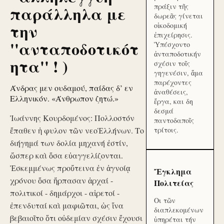
πράξιν τῆς
παράλληλα με
δωρεᾶς γίνεται
την
οἰκοδομική
ἐπιχείρησις.
''ανταποδοτικότ
Ὑπέσχοντο
ἀνταποδοτικήν
ητα'' ! )
σχέσιν τοῖς
γηγενέσιν, ἅμα
παρέχοντες
Άνδρας μεν ουδαμού, παίδας δ’ εν
ἀναθέσεις,
Ελληνικόν. «Άνθρωπον ζητώ.»
ἔργα, και δη
δεσμά
Ἰωάννης Κουρδομένος: Πολλοστόν
παντοδαποῖς
ἔπαθεν ἡ φυλον τῶν νεοἙλλήνων. Το
τρίτοις.
διήγημά των δολία μηχανή ἐστίν,
ὥσπερ καὶ ὅσα εὐαγγελίζονται.
Ἐσκεμμένως προὔτεινα ἐν ἀγνοίᾳ
Ἔγκλημα
χρόνου ὅσα ἥρπασαν ἀρχαί -
Πολιτείας
πολιτικοί - δημάρχοι - αἱρετοί -
Οι τῶν
ἐπενδυταί καὶ μαφιῶται, ὡς ἵνα
διαπλεκομένων
βεβαιοῖτο ὅτι οὐδεμίαν σχέσιν ἔχουσι
ὑπηρέται τήν