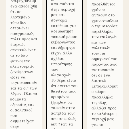
Ετεροχρονισμ
απαιτούνται
παρελθόντος
ένα απεδείχθη
στην περιοχή
χρόνου
ότι σε
μας και
ανήκουν στο
ληστεμένο
σύννομα
χρονοντούλαπ
τόπο δεν
κατέθεσα για
ο της ιστορίας,
στεριώνει
αδειοδότηση
παράλληλα
πραγματικός
τοπικού μέσου
των επιλογών
πολιτισμός και
κυβερνώντες
και των
διαρκώς
και δήμαρχοι
πολιτικών
ανακυκλώνετ
είχαν άλλα
τους, οι
αι το ίδιο
σχέδια
σημερινοί του
φαινόμενο
υπηρέτησης
παρόντος πως
κλεφτουριάς
των
πιστοποιούν
ξενόφερτων
ολιγαρχών.
ότι σε ένα
ώστε να
Το θέμα είναι
διαρκώς
μεγιστοποιούν
ότι έπειτα του
μεταβαλλόμεν
ται τα δις των
θανάτου τους
ο κόσμο
λίγων. Όλα τα
ορισμένοι
παράλληλα
κόμματα
ζήτησαν να
της ύλης
εξουσίας και
ταφούν στην
αλλάζει προς
οι πολιτικοί
πατρίδα τους
το καλύτερο η
που
που ασφαλώς
περιοχή μας
συμμετείχαν
δεν ήταν τα
για το
στην