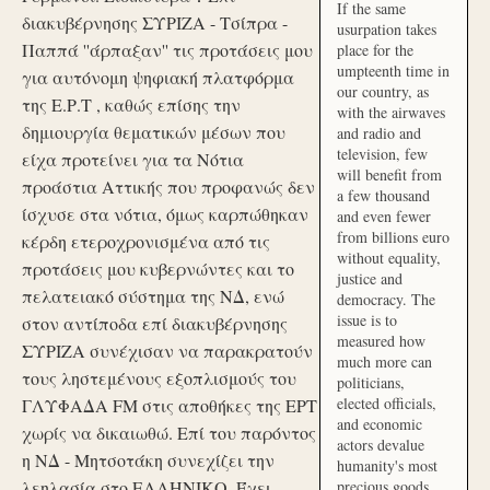
If the same
διακυβέρνησης ΣΥΡΙΖΑ - Τσίπρα -
usurpation takes
Παππά ''άρπαξαν'' τις προτάσεις μου
place for the
umpteenth time in
για αυτόνομη ψηφιακή πλατφόρμα
our country, as
της Ε.Ρ.Τ , καθώς επίσης την
with the airwaves
δημιουργία θεματικών μέσων που
and radio and
television, few
είχα προτείνει για τα Νότια
will benefit from
προάστια Αττικής που προφανώς δεν
a few thousand
ίσχυσε στα νότια, όμως καρπώθηκαν
and even fewer
from billions euro
κέρδη ετεροχρονισμένα από τις
without equality,
προτάσεις μου κυβερνώντες και το
justice and
πελατειακό σύστημα της ΝΔ, ενώ
democracy. The
issue is to
στον αντίποδα επί διακυβέρνησης
measured how
ΣΥΡΙΖΑ συνέχισαν να παρακρατούν
much more can
τους ληστεμένους εξοπλισμούς του
politicians,
elected officials,
ΓΛΥΦΑΔΑ FM στις αποθήκες της ΕΡΤ
and economic
χωρίς να δικαιωθώ. Επί του παρόντος
actors devalue
η ΝΔ - Μητσοτάκη συνεχίζει την
humanity's most
λεηλασία στο ΕΛΛΗΝΙΚΟ. Έχει
precious goods.