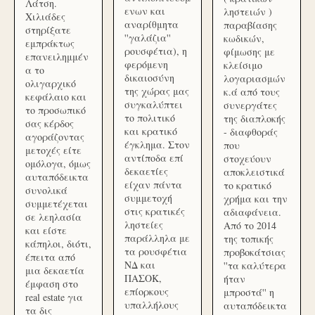
Λάτση.
ενων και
ληστειών )
Χιλιάδες
αναρίθμητα
παραβίασης
στηρίξατε
''γαλάζια''
κωδικών,
εμπράκτως
ρουσφέτια), η
φίμωσης με
επανειλημμέν
φερόμενη
κλείσιμο
α το
δικαιοσύνη
λογαριασμών
ολιγαρχικό
της χώρας μας
κ.ά από τους
κεφάλαιο και
συγκαλύπτει
συνεργάτες
το προσωπικό
το πολιτικό
της διαπλοκής
σας κέρδος
και κρατικό
- διαφθοράς
αγοράζοντας
έγκλημα. Στον
που
μετοχές είτε
αντίποδα επί
στοχεύουν
ομόλογα, όμως
δεκαετίες
αποκλειστικά
αυταπόδεικτα
είχαν πάντα
το κρατικό
συνολικά
συμμετοχή
χρήμα και την
συμμετέχεται
στις κρατικές
αδιαφάνεια.
σε λεηλασία
ληστείες
Από το 2014
και είστε
παράλληλα με
της τοπικής
κάπηλοι, διότι,
τα ρουσφέτια
προβοκάτσιας
έπειτα από
ΝΔ και
''τα καλύτερα
μια δεκαετία
ΠΑΣΟΚ,
ήταν
έμφαση στο
επίορκους
μπροστά'' η
real estate για
υπαλλήλους
αυταπόδεικτα
τα δις