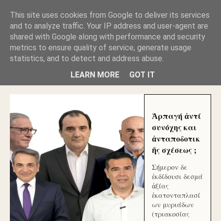
GLYFADAWEB: ΑΝΤΙ ΑΝΤΑΠΟΔΟΣΗΣ ΣΤΟΥΣ
This site uses cookies from Google to deliver its services
ΑΥΤΟΧΘΟΝΕΣ ΜΟΥ ΕΚΛΕΙΣΑΝ ΤΑ ΣΟΣΙΑΛ ΚΑΙ
and to analyze traffic. Your IP address and user-agent are
ΦΙΜΩΣΑΝ ΤΟ SITE. ΟΙ ΧΙΛΙΑΔΕΣ ΜΙΚΡΟΕΠΕΝΔΥΤΕΣ
ΕΠΕΝΔΥΣΑΤΕ ΓΙΑ ΛΕΗΛΑΣΙΑ ΚΑΙ ΕΓΚΛΗΜΑ ?
shared with Google along with performance and security
metrics to ensure quality of service, generate usage
statistics, and to detect and address abuse.
ΓΛΥΦΑΔΑ WEB |ΟΙ ΜΕΓΑΛΟΙ ΚΛΕΠΤΑΙ ΑΠΟ ΤΟ
ΜΙΚΡΟΝ ΑΠΑΓΟΥΣΙ
LEARN MORE
GOT IT
Ἁρπαγή ἀντί
συνόχης και
ἀνταποδοτικ
ῆς σχέσεως ;
Σήμερον δε
ἐκδίδουσι δεσμά
ἀξίας
ἑκατονταπλασί
ων μυριάδων
(τριακοσίας