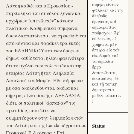
συμφερόντων
Λάτση καθώς και ο Προκοπίου -
φύλακες καί τῆς
παράλληλα του συνόλου ξένων και
ἀληθοῦς
εγχώριων ''επενδυτών'' κάνουν
ὁμονοίας καὶ
δημοκρατίας
πλιάτσικο. Καθημερινά σύμφωνα
πρόμαχοι ; Ἆρ'
όσων διαπιστώνεται να προωθούνται
οὐ δεινόν, εί
από κέντρα και παράκεντρα εκτός
χρήματα μέν
ἄπειρα είς τάς
του ΕΛΛΗΝΙΚΟΥ και των όμορων
οἰκοδομάς καί
δήμων καθίσταται ηλίου φαεινότερο
τά δημόσια
ότι το σχέδιο των πολιτικών και της
ἔργα
εταιρίας Λάτση ήταν Λεηλασία
δαπανῶνται,
δικαιοσύνῃ δέ
Διαπλοκή και Μαφία. Ήδη σύμφωνα
καί τῇ τοπικῇ
με όσα ακολουθούνται, ακόμα και
δημοκρατία
σήμερα, είναι σαφής η ΛΕΗΛΑΣΙΑ,
μηδέν μέτεστιν
;
διότι, οι πολιτικοί ''άρπαξαν'' τις
προτάσεις μου ώστε να
συμμετέσχουν στην λεηλασία εκτός
του Λάτση και της Lamda μέχρι και οι
Status
Γερμανοί. Ειδικότερα：Επί