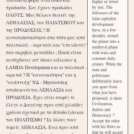
higher or lower
προδοσία. Σας έχουν προδώσει
by you. The
followers of the
ΟΛΟΥΣ. Μας θέλουν θεατές της
false capitalist
ΛΕΗΛΑΣΙΑΣ, του ΠΛΙΑΤΣΙΚΟΥ και
development
της ΠΡΟΔΟΣΙΑΣ ? Η
have, in a few
decades, turned
ανταποδοτικότητα στο τόπο μας από
the planet into a
πολιτικούς - αιρετούς και ''επενδυτές''
medieval phase
που ακριβώς μεταδίδει ; Ποιοί είναι
with wars and
constant daily
αυτόχθονες απ' όσους κάλεσαν η
crimes. When the
LAMDA Development και οι πολιτικοί -
state and
αιρετοί ? Η ''κανονικότητα'' και η
politicians
deliberately leave
''ανάπτυξη'' ΝΔ - Μητσοτάκη
you apart from
αποδεικνύεται ΛΕΗΛΑΣΙΑ και
what you have
ΠΡΟΔΟΣΙΑ. Έχει γίνει σαφές τι
proposed, is there
Civilization,
έλεγε ο Διογένης πριν από χιλιάδες
Justice and
χρόνια σχετικά με το δίποδο ζώο και
Democracy ?
τον ΠΟΛΙΤΙΣΜΟ ? Σε όλους τους
Accept the other
with his flaws so
τομείς ΛΕΗΛΑΣΙΑ. Ενώ πριν από
that he will accept