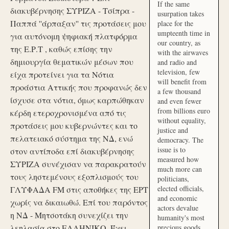
If the same
διακυβέρνησης ΣΥΡΙΖΑ - Τσίπρα -
usurpation takes
Παππά ''άρπαξαν'' τις προτάσεις μου
place for the
umpteenth time in
για αυτόνομη ψηφιακή πλατφόρμα
our country, as
της Ε.Ρ.Τ , καθώς επίσης την
with the airwaves
δημιουργία θεματικών μέσων που
and radio and
television, few
είχα προτείνει για τα Νότια
will benefit from
προάστια Αττικής που προφανώς δεν
a few thousand
ίσχυσε στα νότια, όμως καρπώθηκαν
and even fewer
from billions euro
κέρδη ετεροχρονισμένα από τις
without equality,
προτάσεις μου κυβερνώντες και το
justice and
πελατειακό σύστημα της ΝΔ, ενώ
democracy. The
issue is to
στον αντίποδα επί διακυβέρνησης
measured how
ΣΥΡΙΖΑ συνέχισαν να παρακρατούν
much more can
τους ληστεμένους εξοπλισμούς του
politicians,
elected officials,
ΓΛΥΦΑΔΑ FM στις αποθήκες της ΕΡΤ
and economic
χωρίς να δικαιωθώ. Επί του παρόντος
actors devalue
η ΝΔ - Μητσοτάκη συνεχίζει την
humanity's most
λεηλασία στο ΕΛΛΗΝΙΚΟ. Έχει
precious goods.