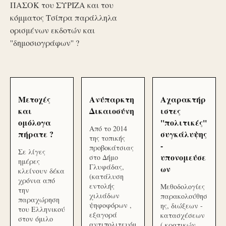
ΠΑΣΟΚ του ΣΥΡΙΖΑ και του
κόμματος Τσίπρα παράλληλα
ορισμένων εκδοτών και
''δημοσιογράφων'' ?
Μετοχές
Ανύπαρκτη
Αχαρακτήρ
και
Δικαιοσύνη
ιστες
ομόλογα
''πολιτικές''
Από το 2014
πήρατε ?
συγκάλυψης
της τοπικής
-
προβοκάτσιας
Σε λίγες
υπονομεύσε
στο Δήμο
ημέρες
Γλυφάδας,
ων
κλείνουν δέκα
(κατάλυση
χρόνια από
εντολής
Μεθοδολογίες
την
χιλιάδων
παρακολούθησ
παραχώρηση
ψηφοφόρων ,
ης, διώξεων -
του Ελληνικού
εξαγορά
κατασχέσεων
στον όμιλο
αντιπολιτευόμ
( κρατικών