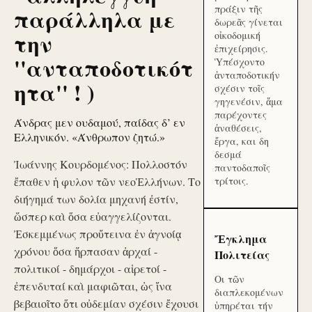
πράξιν τῆς
παράλληλα με
δωρεᾶς γίνεται
την
οἰκοδομική
ἐπιχείρησις.
''ανταποδοτικότ
Ὑπέσχοντο
ἀνταποδοτικήν
ητα'' ! )
σχέσιν τοῖς
γηγενέσιν, ἅμα
παρέχοντες
Άνδρας μεν ουδαμού, παίδας δ’ εν
ἀναθέσεις,
Ελληνικόν. «Άνθρωπον ζητώ.»
ἔργα, και δη
δεσμά
Ἰωάννης Κουρδομένος: Πολλοστόν
παντοδαποῖς
ἔπαθεν ἡ φυλον τῶν νεοἙλλήνων. Το
τρίτοις.
διήγημά των δολία μηχανή ἐστίν,
ὥσπερ καὶ ὅσα εὐαγγελίζονται.
Ἐσκεμμένως προὔτεινα ἐν ἀγνοίᾳ
Ἔγκλημα
χρόνου ὅσα ἥρπασαν ἀρχαί -
Πολιτείας
πολιτικοί - δημάρχοι - αἱρετοί -
Οι τῶν
ἐπενδυταί καὶ μαφιῶται, ὡς ἵνα
διαπλεκομένων
βεβαιοῖτο ὅτι οὐδεμίαν σχέσιν ἔχουσι
ὑπηρέται τήν