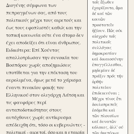
τοῖς ἔξωθεν
Διογένης σύμφωνα των
ἐχαρίζοντο, ἅμα
πεπραγμένων σας, από τους
δέ καί τῶν
κοινῶν
πολιτικούς μέχρι τους αιρετούς και
προστατεῖν
έως τους εφοπλιστές καθώς και την
ἠξίουν. Πῶς ούκ
τοπική κοινωνία ούτε ένα άτομο δεν
αἰσχρόν τοῖς
πολιτικοῖς
έχει αποδείξει ότι είναι άνθρωπος.
συλλόγοις
Ειδικότερα: Επί Χούντας
δημοκρατίαν
απαλλοτρίωσαν την συνοικία του
καὶ δικαιοσύνην
Βοσπόρου χωρίς αποζημιώσεις
ἐπαγγέλλεσθαι,
μηδεμίαν δέ
υποτίθεται για την επέκταση του
πράξιν πρός τήν
αερολιμένα, όμως μετά το χάρισμα
ὀρθήν
έναντι πινακίου φακής του
πολιτείαν
ἐπιδεικνύναι ;
Ελληνικού στον ολιγάρχη Λάτση και
Μέχρι τίνος ἔτι
τις φανφάρες περί
δουλοπρεπεῖς
ανταποδοτικότητας στους
ἐσόμεθα καὶ
τῶν πλουσίων
αυτόχθονες χωρίς αντίκρυσμα
καί δυνατῶν
απέδειχθη ότι, τόσο οι κυβερνώντες -
κόλακες, ἀλλ' ού
πολιτικοί - αιρετοί, όσο και η εταιρία
τῶν ἡμετέρων