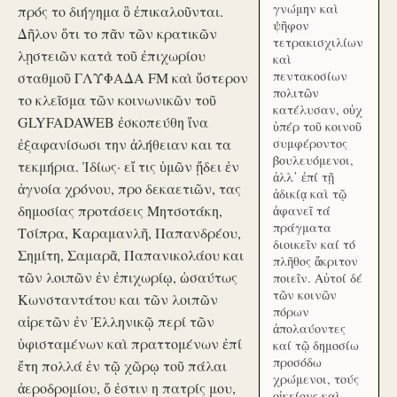
γνώμην καὶ
πρός το διήγημα ὃ ἐπικαλοῦνται.
ψῆφον
Δῆλον ὅτι το πᾶν τῶν κρατικῶν
τετρακισχιλίων
λῃστειῶν κατὰ τοῦ ἐπιχωρίου
καὶ
πεντακοσίων
σταθμοῦ ΓΛΥΦΑΔΑ FM καὶ ὕστερον
πολιτῶν
το κλεῖσμα τῶν κοινωνικῶν τοῦ
κατέλυσαν, οὐχ
GLYFADAWEB ἐσκοπεύθη ἵνα
ὑπέρ τοῦ κοινοῦ
ἐξαφανίσωσι την ἀλήθειαν και τα
συμφέροντος
βουλευόμενοι,
τεκμήρια. Ἰδίως· εἴ τις ὑμῶν ᾔδει ἐν
ἀλλ᾽ ἐπί τῇ
ἀγνοία χρόνου, προ δεκαετιῶν, τας
ἀδικίᾳ καὶ τῷ
δημοσίας προτάσεις Μητσοτάκη,
ἀφανεῖ τά
πράγματα
Τσίπρα, Καραμανλῆ, Παπανδρέου,
διοικεῖν καί τό
Σημίτη, Σαμαρᾶ, Παπανικολάου και
πλῆθος ἄκριτον
τῶν λοιπῶν ἐν ἐπιχωρίῳ, ὡσαύτως
ποιεῖν. Αὐτοί δέ
τῶν κοινῶν
Κωνσταντάτου και τῶν λοιπῶν
πόρων
αἱρετῶν ἐν Ἑλληνικῷ περί τῶν
ἀπολαύοντες
ὑφισταμένων καὶ πραττομένων ἐπί
καί τῷ δημοσίω
προσόδω
ἔτη πολλά ἐν τῷ χῶρῳ τοῦ πάλαι
χρώμενοι, τούς
ἀεροδρομίου, ὅ ἐστιν η πατρίς μου,
οἰκείους καὶ