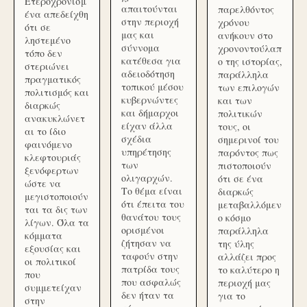
Ετεροχρονισμ
απαιτούνται
παρελθόντος
ένα απεδείχθη
στην περιοχή
χρόνου
ότι σε
μας και
ανήκουν στο
ληστεμένο
σύννομα
χρονοντούλαπ
τόπο δεν
κατέθεσα για
ο της ιστορίας,
στεριώνει
αδειοδότηση
παράλληλα
πραγματικός
τοπικού μέσου
των επιλογών
πολιτισμός και
κυβερνώντες
και των
διαρκώς
και δήμαρχοι
πολιτικών
ανακυκλώνετ
είχαν άλλα
τους, οι
αι το ίδιο
σχέδια
σημερινοί του
φαινόμενο
υπηρέτησης
παρόντος πως
κλεφτουριάς
των
πιστοποιούν
ξενόφερτων
ολιγαρχών.
ότι σε ένα
ώστε να
Το θέμα είναι
διαρκώς
μεγιστοποιούν
ότι έπειτα του
μεταβαλλόμεν
ται τα δις των
θανάτου τους
ο κόσμο
λίγων. Όλα τα
ορισμένοι
παράλληλα
κόμματα
ζήτησαν να
της ύλης
εξουσίας και
ταφούν στην
αλλάζει προς
οι πολιτικοί
πατρίδα τους
το καλύτερο η
που
που ασφαλώς
περιοχή μας
συμμετείχαν
δεν ήταν τα
για το
στην