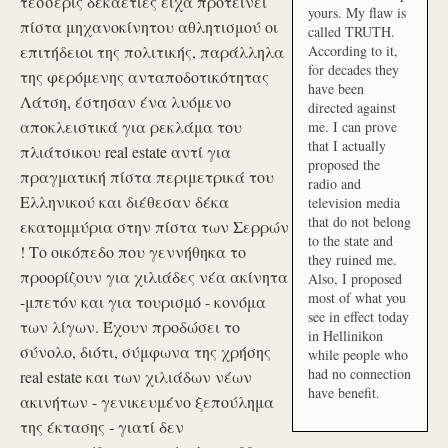
τέσσερις δεκαετίες είχα προτείνει
yours. My flaw is
πίστα μηχανοκίνητου αθλητισμού οι
called TRUTH.
επιτήδειοι της πολιτικής, παράλληλα
According to it,
for decades they
της φερόμενης ανταποδοτικότητας
have been
Λάτση, έστησαν ένα λυόμενο
directed against
αποκλειστικά για ρεκλάμα του
me. I can prove
that I actually
πλιάτσικου real estate αντί για
proposed the
πραγματική πίστα περιμετρικά του
radio and
Ελληνικού και διέθεσαν δέκα
television media
that do not belong
εκατομμύρια στην πίστα των Σερρών
to the state and
! Το οικόπεδο που γεννήθηκα το
they ruined me.
προορίζουν για χιλιάδες νέα ακίνητα
Also, I proposed
most of what you
-μπετόν και για τουρισμό - κονόμα
see in effect today
των λίγων. Έχουν προδώσει το
in Hellinikon
σύνολο, διότι, σύμφωνα της χρήσης
while people who
had no connection
real estate και των χιλιάδων νέων
have benefit.
ακινήτων - γενικευμένο ξεπούλημα
της έκτασης - γιατί δεν