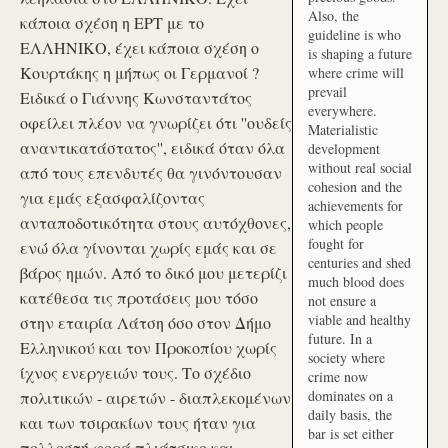
Also, the
κάποια σχέση η ΕΡΤ με το
guideline is who
ΕΛΛΗΝΙΚΟ, έχει κάποια σχέση ο
is shaping a future
Κουρτάκης η μήπως οι Γερμανοί ?
where crime will
prevail
Ειδικά ο Γιάννης Κωνσταντάτος
everywhere.
οφείλει πλέον να γνωρίζει ότι ''ουδείς
Materialistic
αναντικατάστατος'', ειδικά όταν όλα
development
without real social
από τους επενδυτές θα γινόντουσαν
cohesion and the
για εμάς εξασφαλίζοντας
achievements for
ανταποδοτικότητα στους αυτόχθονες,
which people
fought for
ενώ όλα γίνονται χωρίς εμάς και σε
centuries and shed
βάρος ημών. Από το δικό μου μετερίζι
much blood does
κατέθεσα τις προτάσεις μου τόσο
not ensure a
viable and healthy
στην εταιρία Λάτση όσο στον Δήμο
future. In a
Ελληνικού και τον Προκοπίου χωρίς
society where
ίχνος ενεργειών τους. Το σχέδιο
crime now
dominates on a
πολιτικών - αιρετών - διαπλεκομένων
daily basis, the
και των τσιρακίων τους ήταν για
bar is set either
πολλοστή φορά πλιάτσικο και