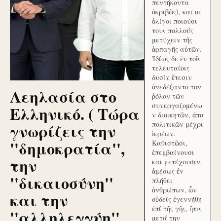
πεντήκοντα
ἀκριβῶς), και οι
ὀλίγοι ποιούσι
τους πολλούς
μετύχειν τῆς
ἁρπαγῆς αὐτῶν.
Ἰδίως δε ἐν τοῖς
τελευταίοις
δυσίν ἔτεσιν
ἀνεδέξαντο τον
Λεηλασία στο
ῥόλον τῶν
συνεργαζομένω
Ελληνικό. ( Τώρα
ν διοικητῶν, ἀπο
γνωρίζεις την
πολιτικῶν μέχρι
ἱερέων.
''δημοκρατία'',
Καθιστῶσι,
ἐπεμβαίνουσι
την
και μετέχουσιν
ἀμέσως ἐν
''δικαιοσύνη''
πλήθει
ἀνθρώπων, ὧν
και την
οὐδείς ἐγεννήθη
ἐπί τῆς γῆς, ἥτις
''αλληλεγγύη''
μετά την