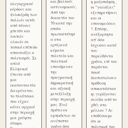
και βαλτούς
η μαζοποίηση ,
ολιγαρχικού
αστυνομικούς.
οι ''γαλάζιες''
κέρδους και
Από την
εξυπηρετήσεις
ψιλοκέρδη των
δεκαετία του
και οι
πολλών εκτός
70 κατά την
υπονομεύσεις
από τόνους
οποία
?. Επίσης,
μπετόν και
πρωτοστάτησ
ανέξαρτητα
λοιπών
α στα
απ' όσα
υλικών σε
ερτζιανά
ίσχυσαν κατά
τοπικό επίπεδο
κύματα
τον
απουσιάζει ο
πολιτεία και
παρελθόντα
πολιτισμός. Σε
πολιτικοί
χρόνο, επί του
απλά
υπονόμευαν
παρόντος
Ελληνικά
την
ποιοί
έπειτα από
πραγματική
διαπιστώνουν
μια
δημοκρατική
πρόθεση
εκατονταετία
και αξιακή
αποκατάστασ
διευρύνεται
μετεξέλιξη
ης γυρίζοντας
το πλιάτσικο
στην περιοχή
σελίδα από το
που είχαν
μας. Ενώ
χθές στο
κάνει αρχικά
πρότεινα
μέλλον ? Ας
στην περιοχή
εμπράκτως σε
υποθέσουμε
μια χούφτα
ανύποπτο
ότι οι
άτομα.
χρόνο όσα
πολιτικοί του