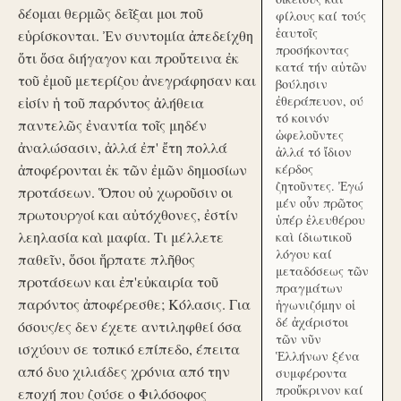
δέομαι θερμῶς δεῖξαι μοι ποῦ
φίλους καί τούς
ἑαυτοῖς
εὑρίσκονται. Ἐν συντομία ἀπεδείχθη
προσήκοντας
ὅτι ὅσα διήγαγον και προὔτεινα ἐκ
κατά τήν αὑτῶν
τοῦ ἐμοῦ μετερίζου ἀνεγράφησαν και
βούλησιν
ἐθεράπευον, ού
εἰσίν ἡ τοῦ παρόντος ἀλήθεια
τό κοινόν
παντελῶς ἐναντία τοῖς μηδέν
ὠφελοῦντες
ἀναλώσασιν, ἀλλά ἐπ' ἔτη πολλά
ἀλλά τό ἴδιον
ἀποφέρονται ἐκ τῶν ἐμῶν δημοσίων
κέρδος
ζητοῦντες. Ἐγώ
προτάσεων. Ὅπου οὐ χωροῦσιν οι
μέν οὖν πρῶτος
πρωτουργοί και αὐτόχθονες, ἐστίν
ὑπέρ ἐλευθέρου
λεηλασία καὶ μαφία. Τι μέλλετε
καὶ ίδιωτικοῦ
λόγου καί
παθεῖν, ὅσοι ἥρπατε πλῆθος
μεταδόσεως τῶν
προτάσεων και ἐπ'εὐκαιρία τοῦ
πραγμάτων
παρόντος ἀποφέρεσθε; Κόλασις. Για
ἠγωνιζόμην οἱ
δέ ἀχάριστοι
όσους/ες δεν έχετε αντιληφθεί όσα
τῶν νῦν
ισχύουν σε τοπικό επίπεδο, έπειτα
Ἑλλήνων ξένα
από δυο χιλιάδες χρόνια από την
συμφέροντα
προὔκρινον καί
εποχή που ζούσε ο Φιλόσοφος