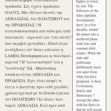
higher or lower
προδοσία. Σας έχουν προδώσει
by you. The
followers of the
ΟΛΟΥΣ. Μας θέλουν θεατές της
false capitalist
ΛΕΗΛΑΣΙΑΣ, του ΠΛΙΑΤΣΙΚΟΥ και
development
της ΠΡΟΔΟΣΙΑΣ ? Η
have, in a few
decades, turned
ανταποδοτικότητα στο τόπο μας από
the planet into a
πολιτικούς - αιρετούς και ''επενδυτές''
medieval phase
που ακριβώς μεταδίδει ; Ποιοί είναι
with wars and
constant daily
αυτόχθονες απ' όσους κάλεσαν η
crimes. When the
LAMDA Development και οι πολιτικοί -
state and
αιρετοί ? Η ''κανονικότητα'' και η
politicians
deliberately leave
''ανάπτυξη'' ΝΔ - Μητσοτάκη
you apart from
αποδεικνύεται ΛΕΗΛΑΣΙΑ και
what you have
ΠΡΟΔΟΣΙΑ. Έχει γίνει σαφές τι
proposed, is there
Civilization,
έλεγε ο Διογένης πριν από χιλιάδες
Justice and
χρόνια σχετικά με το δίποδο ζώο και
Democracy ?
τον ΠΟΛΙΤΙΣΜΟ ? Σε όλους τους
Accept the other
with his flaws so
τομείς ΛΕΗΛΑΣΙΑ. Ενώ πριν από
that he will accept