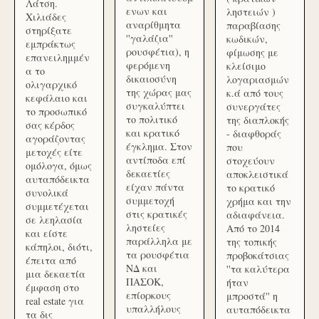
Λάτση.
ενων και
ληστειών )
Χιλιάδες
αναρίθμητα
παραβίασης
στηρίξατε
''γαλάζια''
κωδικών,
εμπράκτως
ρουσφέτια), η
φίμωσης με
επανειλημμέν
φερόμενη
κλείσιμο
α το
δικαιοσύνη
λογαριασμών
ολιγαρχικό
της χώρας μας
κ.ά από τους
κεφάλαιο και
συγκαλύπτει
συνεργάτες
το προσωπικό
το πολιτικό
της διαπλοκής
σας κέρδος
και κρατικό
- διαφθοράς
αγοράζοντας
έγκλημα. Στον
που
μετοχές είτε
αντίποδα επί
στοχεύουν
ομόλογα, όμως
δεκαετίες
αποκλειστικά
αυταπόδεικτα
είχαν πάντα
το κρατικό
συνολικά
συμμετοχή
χρήμα και την
συμμετέχεται
στις κρατικές
αδιαφάνεια.
σε λεηλασία
ληστείες
Από το 2014
και είστε
παράλληλα με
της τοπικής
κάπηλοι, διότι,
τα ρουσφέτια
προβοκάτσιας
έπειτα από
ΝΔ και
''τα καλύτερα
μια δεκαετία
ΠΑΣΟΚ,
ήταν
έμφαση στο
επίορκους
μπροστά'' η
real estate για
υπαλλήλους
αυταπόδεικτα
τα δις