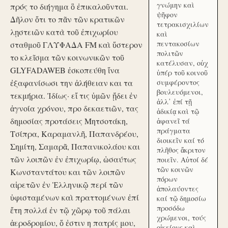
γνώμην καὶ
πρός το διήγημα ὃ ἐπικαλοῦνται.
ψῆφον
Δῆλον ὅτι το πᾶν τῶν κρατικῶν
τετρακισχιλίων
λῃστειῶν κατὰ τοῦ ἐπιχωρίου
καὶ
πεντακοσίων
σταθμοῦ ΓΛΥΦΑΔΑ FM καὶ ὕστερον
πολιτῶν
το κλεῖσμα τῶν κοινωνικῶν τοῦ
κατέλυσαν, οὐχ
GLYFADAWEB ἐσκοπεύθη ἵνα
ὑπέρ τοῦ κοινοῦ
ἐξαφανίσωσι την ἀλήθειαν και τα
συμφέροντος
βουλευόμενοι,
τεκμήρια. Ἰδίως· εἴ τις ὑμῶν ᾔδει ἐν
ἀλλ᾽ ἐπί τῇ
ἀγνοία χρόνου, προ δεκαετιῶν, τας
ἀδικίᾳ καὶ τῷ
δημοσίας προτάσεις Μητσοτάκη,
ἀφανεῖ τά
πράγματα
Τσίπρα, Καραμανλῆ, Παπανδρέου,
διοικεῖν καί τό
Σημίτη, Σαμαρᾶ, Παπανικολάου και
πλῆθος ἄκριτον
τῶν λοιπῶν ἐν ἐπιχωρίῳ, ὡσαύτως
ποιεῖν. Αὐτοί δέ
τῶν κοινῶν
Κωνσταντάτου και τῶν λοιπῶν
πόρων
αἱρετῶν ἐν Ἑλληνικῷ περί τῶν
ἀπολαύοντες
ὑφισταμένων καὶ πραττομένων ἐπί
καί τῷ δημοσίω
προσόδω
ἔτη πολλά ἐν τῷ χῶρῳ τοῦ πάλαι
χρώμενοι, τούς
ἀεροδρομίου, ὅ ἐστιν η πατρίς μου,
οἰκείους καὶ