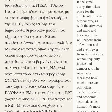
If the same
διακυβέρνησης ΣΥΡΙΖΑ - Τσίπρα -
usurpation takes
Παππά ''άρπαξαν'' τις προτάσεις μου
place for the
umpteenth time in
για αυτόνομη ψηφιακή πλατφόρμα
our country, as
της Ε.Ρ.Τ , καθώς επίσης την
with the airwaves
δημιουργία θεματικών μέσων που
and radio and
television, few
είχα προτείνει για τα Νότια
will benefit from
προάστια Αττικής που προφανώς δεν
a few thousand
ίσχυσε στα νότια, όμως καρπώθηκαν
and even fewer
from billions euro
κέρδη ετεροχρονισμένα από τις
without equality,
προτάσεις μου κυβερνώντες και το
justice and
πελατειακό σύστημα της ΝΔ, ενώ
democracy. The
issue is to
στον αντίποδα επί διακυβέρνησης
measured how
ΣΥΡΙΖΑ συνέχισαν να παρακρατούν
much more can
τους ληστεμένους εξοπλισμούς του
politicians,
elected officials,
ΓΛΥΦΑΔΑ FM στις αποθήκες της ΕΡΤ
and economic
χωρίς να δικαιωθώ. Επί του παρόντος
actors devalue
η ΝΔ - Μητσοτάκη συνεχίζει την
humanity's most
λεηλασία στο ΕΛΛΗΝΙΚΟ. Έχει
precious goods.