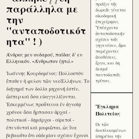
πράξιν τῆς
παράλληλα με
δωρεᾶς γίνεται
την
οἰκοδομική
ἐπιχείρησις.
''ανταποδοτικότ
Ὑπέσχοντο
ἀνταποδοτικήν
ητα'' ! )
σχέσιν τοῖς
γηγενέσιν, ἅμα
παρέχοντες
Άνδρας μεν ουδαμού, παίδας δ’ εν
ἀναθέσεις,
Ελληνικόν. «Άνθρωπον ζητώ.»
ἔργα, και δη
δεσμά
Ἰωάννης Κουρδομένος: Πολλοστόν
παντοδαποῖς
ἔπαθεν ἡ φυλον τῶν νεοἙλλήνων. Το
τρίτοις.
διήγημά των δολία μηχανή ἐστίν,
ὥσπερ καὶ ὅσα εὐαγγελίζονται.
Ἐσκεμμένως προὔτεινα ἐν ἀγνοίᾳ
Ἔγκλημα
χρόνου ὅσα ἥρπασαν ἀρχαί -
Πολιτείας
πολιτικοί - δημάρχοι - αἱρετοί -
Οι τῶν
ἐπενδυταί καὶ μαφιῶται, ὡς ἵνα
διαπλεκομένων
βεβαιοῖτο ὅτι οὐδεμίαν σχέσιν ἔχουσι
ὑπηρέται τήν