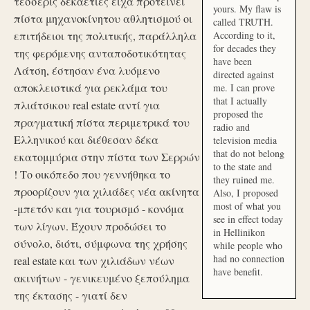
τέσσερις δεκαετίες είχα προτείνει
yours. My flaw is
πίστα μηχανοκίνητου αθλητισμού οι
called TRUTH.
επιτήδειοι της πολιτικής, παράλληλα
According to it,
for decades they
της φερόμενης ανταποδοτικότητας
have been
Λάτση, έστησαν ένα λυόμενο
directed against
αποκλειστικά για ρεκλάμα του
me. I can prove
that I actually
πλιάτσικου real estate αντί για
proposed the
πραγματική πίστα περιμετρικά του
radio and
Ελληνικού και διέθεσαν δέκα
television media
that do not belong
εκατομμύρια στην πίστα των Σερρών
to the state and
! Το οικόπεδο που γεννήθηκα το
they ruined me.
προορίζουν για χιλιάδες νέα ακίνητα
Also, I proposed
most of what you
-μπετόν και για τουρισμό - κονόμα
see in effect today
των λίγων. Έχουν προδώσει το
in Hellinikon
σύνολο, διότι, σύμφωνα της χρήσης
while people who
had no connection
real estate και των χιλιάδων νέων
have benefit.
ακινήτων - γενικευμένο ξεπούλημα
της έκτασης - γιατί δεν