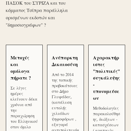
ΠΑΣΟΚ του ΣΥΡΙΖΑ και του
κόμματος Τσίπρα παράλληλα
ορισμένων εκδοτών και
''δημοσιογράφων'' ?
Μετοχές
Ανύπαρκτη
Αχαρακτήρ
και
Δικαιοσύνη
ιστες
ομόλογα
''πολιτικές''
Από το 2014
πήρατε ?
συγκάλυψης
της τοπικής
-
προβοκάτσιας
Σε λίγες
υπονομεύσε
στο Δήμο
ημέρες
Γλυφάδας,
ων
κλείνουν δέκα
(κατάλυση
χρόνια από
εντολής
Μεθοδολογίες
την
χιλιάδων
παρακολούθησ
παραχώρηση
ψηφοφόρων ,
ης, διώξεων -
του Ελληνικού
εξαγορά
κατασχέσεων
στον όμιλο
αντιπολιτευόμ
( κρατικών