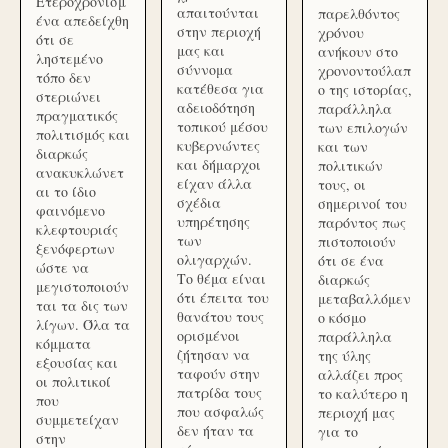
Ετεροχρονισμ
απαιτούνται
παρελθόντος
ένα απεδείχθη
στην περιοχή
χρόνου
ότι σε
μας και
ανήκουν στο
ληστεμένο
σύννομα
χρονοντούλαπ
τόπο δεν
κατέθεσα για
ο της ιστορίας,
στεριώνει
αδειοδότηση
παράλληλα
πραγματικός
τοπικού μέσου
των επιλογών
πολιτισμός και
κυβερνώντες
και των
διαρκώς
και δήμαρχοι
πολιτικών
ανακυκλώνετ
είχαν άλλα
τους, οι
αι το ίδιο
σχέδια
σημερινοί του
φαινόμενο
υπηρέτησης
παρόντος πως
κλεφτουριάς
των
πιστοποιούν
ξενόφερτων
ολιγαρχών.
ότι σε ένα
ώστε να
Το θέμα είναι
διαρκώς
μεγιστοποιούν
ότι έπειτα του
μεταβαλλόμεν
ται τα δις των
θανάτου τους
ο κόσμο
λίγων. Όλα τα
ορισμένοι
παράλληλα
κόμματα
ζήτησαν να
της ύλης
εξουσίας και
ταφούν στην
αλλάζει προς
οι πολιτικοί
πατρίδα τους
το καλύτερο η
που
που ασφαλώς
περιοχή μας
συμμετείχαν
δεν ήταν τα
για το
στην