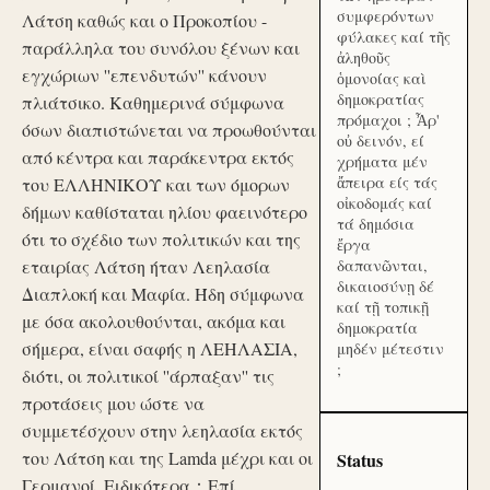
συμφερόντων
Λάτση καθώς και ο Προκοπίου -
φύλακες καί τῆς
παράλληλα του συνόλου ξένων και
ἀληθοῦς
εγχώριων ''επενδυτών'' κάνουν
ὁμονοίας καὶ
δημοκρατίας
πλιάτσικο. Καθημερινά σύμφωνα
πρόμαχοι ; Ἆρ'
όσων διαπιστώνεται να προωθούνται
οὐ δεινόν, εί
από κέντρα και παράκεντρα εκτός
χρήματα μέν
ἄπειρα είς τάς
του ΕΛΛΗΝΙΚΟΥ και των όμορων
οἰκοδομάς καί
δήμων καθίσταται ηλίου φαεινότερο
τά δημόσια
ότι το σχέδιο των πολιτικών και της
ἔργα
εταιρίας Λάτση ήταν Λεηλασία
δαπανῶνται,
δικαιοσύνῃ δέ
Διαπλοκή και Μαφία. Ήδη σύμφωνα
καί τῇ τοπικῇ
με όσα ακολουθούνται, ακόμα και
δημοκρατία
σήμερα, είναι σαφής η ΛΕΗΛΑΣΙΑ,
μηδέν μέτεστιν
;
διότι, οι πολιτικοί ''άρπαξαν'' τις
προτάσεις μου ώστε να
συμμετέσχουν στην λεηλασία εκτός
του Λάτση και της Lamda μέχρι και οι
Status
Γερμανοί. Ειδικότερα：Επί