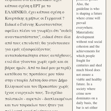
Also, the
κάποια σχέση η ΕΡΤ με το
guideline is who
ΕΛΛΗΝΙΚΟ, έχει κάποια σχέση ο
is shaping a future
Κουρτάκης η μήπως οι Γερμανοί ?
where crime will
prevail
Ειδικά ο Γιάννης Κωνσταντάτος
everywhere.
οφείλει πλέον να γνωρίζει ότι ''ουδείς
Materialistic
αναντικατάστατος'', ειδικά όταν όλα
development
without real social
από τους επενδυτές θα γινόντουσαν
cohesion and the
για εμάς εξασφαλίζοντας
achievements for
ανταποδοτικότητα στους αυτόχθονες,
which people
fought for
ενώ όλα γίνονται χωρίς εμάς και σε
centuries and shed
βάρος ημών. Από το δικό μου μετερίζι
much blood does
κατέθεσα τις προτάσεις μου τόσο
not ensure a
viable and healthy
στην εταιρία Λάτση όσο στον Δήμο
future. In a
Ελληνικού και τον Προκοπίου χωρίς
society where
ίχνος ενεργειών τους. Το σχέδιο
crime now
dominates on a
πολιτικών - αιρετών - διαπλεκομένων
daily basis, the
και των τσιρακίων τους ήταν για
bar is set either
πολλοστή φορά πλιάτσικο και