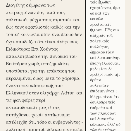
τοῖς ἔξωθεν
Διογένης σύμφωνα των
ἐχαρίζοντο, ἅμα
πεπραγμένων σας, από τους
δέ καί τῶν
κοινῶν
πολιτικούς μέχρι τους αιρετούς και
προστατεῖν
έως τους εφοπλιστές καθώς και την
ἠξίουν. Πῶς ούκ
τοπική κοινωνία ούτε ένα άτομο δεν
αἰσχρόν τοῖς
πολιτικοῖς
έχει αποδείξει ότι είναι άνθρωπος.
συλλόγοις
Ειδικότερα: Επί Χούντας
δημοκρατίαν
απαλλοτρίωσαν την συνοικία του
καὶ δικαιοσύνην
Βοσπόρου χωρίς αποζημιώσεις
ἐπαγγέλλεσθαι,
μηδεμίαν δέ
υποτίθεται για την επέκταση του
πράξιν πρός τήν
αερολιμένα, όμως μετά το χάρισμα
ὀρθήν
έναντι πινακίου φακής του
πολιτείαν
ἐπιδεικνύναι ;
Ελληνικού στον ολιγάρχη Λάτση και
Μέχρι τίνος ἔτι
τις φανφάρες περί
δουλοπρεπεῖς
ανταποδοτικότητας στους
ἐσόμεθα καὶ
τῶν πλουσίων
αυτόχθονες χωρίς αντίκρυσμα
καί δυνατῶν
απέδειχθη ότι, τόσο οι κυβερνώντες -
κόλακες, ἀλλ' ού
πολιτικοί - αιρετοί, όσο και η εταιρία
τῶν ἡμετέρων