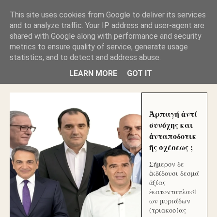
GLYFADAWEB: ΑΝΤΙ ΑΝΤΑΠΟΔΟΣΗΣ ΣΤΟΥΣ
This site uses cookies from Google to deliver its services
ΑΥΤΟΧΘΟΝΕΣ ΜΟΥ ΕΚΛΕΙΣΑΝ ΤΑ ΣΟΣΙΑΛ ΚΑΙ
and to analyze traffic. Your IP address and user-agent are
ΦΙΜΩΣΑΝ ΤΟ SITE. ΟΙ ΧΙΛΙΑΔΕΣ ΜΙΚΡΟΕΠΕΝΔΥΤΕΣ
ΕΠΕΝΔΥΣΑΤΕ ΓΙΑ ΛΕΗΛΑΣΙΑ ΚΑΙ ΕΓΚΛΗΜΑ ?
shared with Google along with performance and security
metrics to ensure quality of service, generate usage
statistics, and to detect and address abuse.
ΓΛΥΦΑΔΑ WEB |ΟΙ ΜΕΓΑΛΟΙ ΚΛΕΠΤΑΙ ΑΠΟ ΤΟ
ΜΙΚΡΟΝ ΑΠΑΓΟΥΣΙ
LEARN MORE
GOT IT
Ἁρπαγή ἀντί
συνόχης και
ἀνταποδοτικ
ῆς σχέσεως ;
Σήμερον δε
ἐκδίδουσι δεσμά
ἀξίας
ἑκατονταπλασί
ων μυριάδων
(τριακοσίας