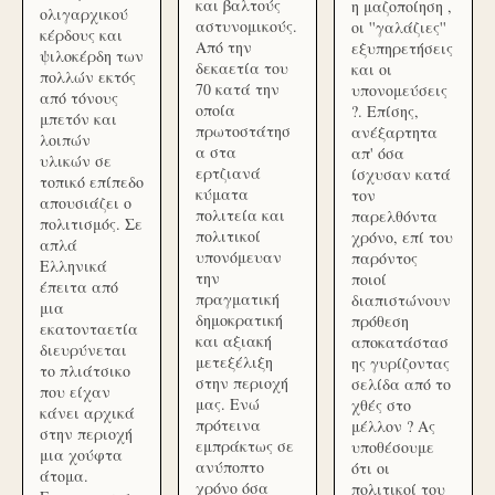
και βαλτούς
η μαζοποίηση ,
ολιγαρχικού
αστυνομικούς.
οι ''γαλάζιες''
κέρδους και
Από την
εξυπηρετήσεις
ψιλοκέρδη των
δεκαετία του
και οι
πολλών εκτός
70 κατά την
υπονομεύσεις
από τόνους
οποία
?. Επίσης,
μπετόν και
πρωτοστάτησ
ανέξαρτητα
λοιπών
α στα
απ' όσα
υλικών σε
ερτζιανά
ίσχυσαν κατά
τοπικό επίπεδο
κύματα
τον
απουσιάζει ο
πολιτεία και
παρελθόντα
πολιτισμός. Σε
πολιτικοί
χρόνο, επί του
απλά
υπονόμευαν
παρόντος
Ελληνικά
την
ποιοί
έπειτα από
πραγματική
διαπιστώνουν
μια
δημοκρατική
πρόθεση
εκατονταετία
και αξιακή
αποκατάστασ
διευρύνεται
μετεξέλιξη
ης γυρίζοντας
το πλιάτσικο
στην περιοχή
σελίδα από το
που είχαν
μας. Ενώ
χθές στο
κάνει αρχικά
πρότεινα
μέλλον ? Ας
στην περιοχή
εμπράκτως σε
υποθέσουμε
μια χούφτα
ανύποπτο
ότι οι
άτομα.
χρόνο όσα
πολιτικοί του