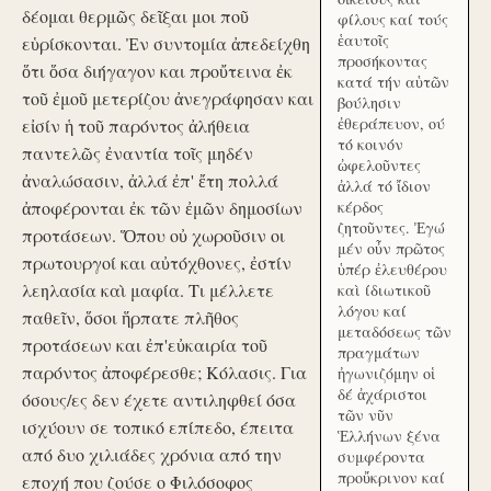
δέομαι θερμῶς δεῖξαι μοι ποῦ
φίλους καί τούς
ἑαυτοῖς
εὑρίσκονται. Ἐν συντομία ἀπεδείχθη
προσήκοντας
ὅτι ὅσα διήγαγον και προὔτεινα ἐκ
κατά τήν αὑτῶν
τοῦ ἐμοῦ μετερίζου ἀνεγράφησαν και
βούλησιν
ἐθεράπευον, ού
εἰσίν ἡ τοῦ παρόντος ἀλήθεια
τό κοινόν
παντελῶς ἐναντία τοῖς μηδέν
ὠφελοῦντες
ἀναλώσασιν, ἀλλά ἐπ' ἔτη πολλά
ἀλλά τό ἴδιον
ἀποφέρονται ἐκ τῶν ἐμῶν δημοσίων
κέρδος
ζητοῦντες. Ἐγώ
προτάσεων. Ὅπου οὐ χωροῦσιν οι
μέν οὖν πρῶτος
πρωτουργοί και αὐτόχθονες, ἐστίν
ὑπέρ ἐλευθέρου
λεηλασία καὶ μαφία. Τι μέλλετε
καὶ ίδιωτικοῦ
λόγου καί
παθεῖν, ὅσοι ἥρπατε πλῆθος
μεταδόσεως τῶν
προτάσεων και ἐπ'εὐκαιρία τοῦ
πραγμάτων
παρόντος ἀποφέρεσθε; Κόλασις. Για
ἠγωνιζόμην οἱ
δέ ἀχάριστοι
όσους/ες δεν έχετε αντιληφθεί όσα
τῶν νῦν
ισχύουν σε τοπικό επίπεδο, έπειτα
Ἑλλήνων ξένα
από δυο χιλιάδες χρόνια από την
συμφέροντα
προὔκρινον καί
εποχή που ζούσε ο Φιλόσοφος