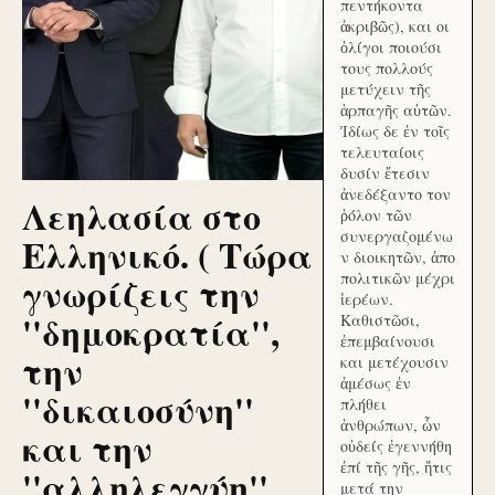
πεντήκοντα
ἀκριβῶς), και οι
ὀλίγοι ποιούσι
τους πολλούς
μετύχειν τῆς
ἁρπαγῆς αὐτῶν.
Ἰδίως δε ἐν τοῖς
τελευταίοις
δυσίν ἔτεσιν
ἀνεδέξαντο τον
Λεηλασία στο
ῥόλον τῶν
συνεργαζομένω
Ελληνικό. ( Τώρα
ν διοικητῶν, ἀπο
γνωρίζεις την
πολιτικῶν μέχρι
ἱερέων.
''δημοκρατία'',
Καθιστῶσι,
ἐπεμβαίνουσι
την
και μετέχουσιν
ἀμέσως ἐν
''δικαιοσύνη''
πλήθει
ἀνθρώπων, ὧν
και την
οὐδείς ἐγεννήθη
ἐπί τῆς γῆς, ἥτις
''αλληλεγγύη''
μετά την