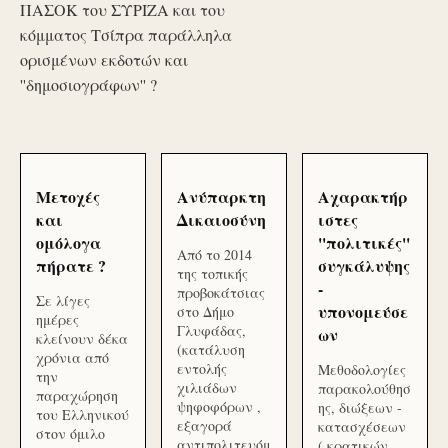
ΠΑΣΟΚ του ΣΥΡΙΖΑ και του
κόμματος Τσίπρα παράλληλα
ορισμένων εκδοτών και
''δημοσιογράφων'' ?
Μετοχές
Ανύπαρκτη
Αχαρακτήρ
και
Δικαιοσύνη
ιστες
ομόλογα
''πολιτικές''
Από το 2014
πήρατε ?
συγκάλυψης
της τοπικής
-
προβοκάτσιας
Σε λίγες
υπονομεύσε
στο Δήμο
ημέρες
Γλυφάδας,
ων
κλείνουν δέκα
(κατάλυση
χρόνια από
εντολής
Μεθοδολογίες
την
χιλιάδων
παρακολούθησ
παραχώρηση
ψηφοφόρων ,
ης, διώξεων -
του Ελληνικού
εξαγορά
κατασχέσεων
στον όμιλο
αντιπολιτευόμ
( κρατικών