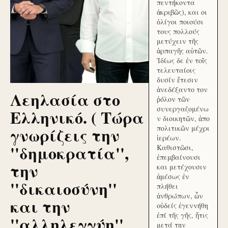
πεντήκοντα
ἀκριβῶς), και οι
ὀλίγοι ποιούσι
τους πολλούς
μετύχειν τῆς
ἁρπαγῆς αὐτῶν.
Ἰδίως δε ἐν τοῖς
τελευταίοις
δυσίν ἔτεσιν
ἀνεδέξαντο τον
Λεηλασία στο
ῥόλον τῶν
συνεργαζομένω
Ελληνικό. ( Τώρα
ν διοικητῶν, ἀπο
γνωρίζεις την
πολιτικῶν μέχρι
ἱερέων.
''δημοκρατία'',
Καθιστῶσι,
ἐπεμβαίνουσι
την
και μετέχουσιν
ἀμέσως ἐν
''δικαιοσύνη''
πλήθει
ἀνθρώπων, ὧν
και την
οὐδείς ἐγεννήθη
ἐπί τῆς γῆς, ἥτις
''αλληλεγγύη''
μετά την