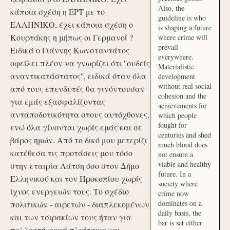
Also, the
κάποια σχέση η ΕΡΤ με το
guideline is who
ΕΛΛΗΝΙΚΟ, έχει κάποια σχέση ο
is shaping a future
Κουρτάκης η μήπως οι Γερμανοί ?
where crime will
prevail
Ειδικά ο Γιάννης Κωνσταντάτος
everywhere.
οφείλει πλέον να γνωρίζει ότι ''ουδείς
Materialistic
αναντικατάστατος'', ειδικά όταν όλα
development
without real social
από τους επενδυτές θα γινόντουσαν
cohesion and the
για εμάς εξασφαλίζοντας
achievements for
ανταποδοτικότητα στους αυτόχθονες,
which people
fought for
ενώ όλα γίνονται χωρίς εμάς και σε
centuries and shed
βάρος ημών. Από το δικό μου μετερίζι
much blood does
κατέθεσα τις προτάσεις μου τόσο
not ensure a
viable and healthy
στην εταιρία Λάτση όσο στον Δήμο
future. In a
Ελληνικού και τον Προκοπίου χωρίς
society where
ίχνος ενεργειών τους. Το σχέδιο
crime now
dominates on a
πολιτικών - αιρετών - διαπλεκομένων
daily basis, the
και των τσιρακίων τους ήταν για
bar is set either
πολλοστή φορά πλιάτσικο και