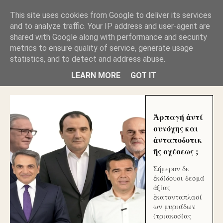
GLYFADAWEB: ΑΝΤΙ ΑΝΤΑΠΟΔΟΣΗΣ ΣΤΟΥΣ
This site uses cookies from Google to deliver its services
ΑΥΤΟΧΘΟΝΕΣ ΜΟΥ ΕΚΛΕΙΣΑΝ ΤΑ ΣΟΣΙΑΛ ΚΑΙ
and to analyze traffic. Your IP address and user-agent are
ΦΙΜΩΣΑΝ ΤΟ SITE. ΟΙ ΧΙΛΙΑΔΕΣ ΜΙΚΡΟΕΠΕΝΔΥΤΕΣ
ΕΠΕΝΔΥΣΑΤΕ ΓΙΑ ΛΕΗΛΑΣΙΑ ΚΑΙ ΕΓΚΛΗΜΑ ?
shared with Google along with performance and security
metrics to ensure quality of service, generate usage
statistics, and to detect and address abuse.
ΓΛΥΦΑΔΑ WEB |ΟΙ ΜΕΓΑΛΟΙ ΚΛΕΠΤΑΙ ΑΠΟ ΤΟ
ΜΙΚΡΟΝ ΑΠΑΓΟΥΣΙ
LEARN MORE
GOT IT
Ἁρπαγή ἀντί
συνόχης και
ἀνταποδοτικ
ῆς σχέσεως ;
Σήμερον δε
ἐκδίδουσι δεσμά
ἀξίας
ἑκατονταπλασί
ων μυριάδων
(τριακοσίας