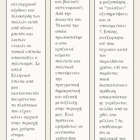
και βαλτούς
η μαζοποίηση ,
ολιγαρχικού
αστυνομικούς.
οι ''γαλάζιες''
κέρδους και
Από την
εξυπηρετήσεις
ψιλοκέρδη των
δεκαετία του
και οι
πολλών εκτός
70 κατά την
υπονομεύσεις
από τόνους
οποία
?. Επίσης,
μπετόν και
πρωτοστάτησ
ανέξαρτητα
λοιπών
α στα
απ' όσα
υλικών σε
ερτζιανά
ίσχυσαν κατά
τοπικό επίπεδο
κύματα
τον
απουσιάζει ο
πολιτεία και
παρελθόντα
πολιτισμός. Σε
πολιτικοί
χρόνο, επί του
απλά
υπονόμευαν
παρόντος
Ελληνικά
την
ποιοί
έπειτα από
πραγματική
διαπιστώνουν
μια
δημοκρατική
πρόθεση
εκατονταετία
και αξιακή
αποκατάστασ
διευρύνεται
μετεξέλιξη
ης γυρίζοντας
το πλιάτσικο
στην περιοχή
σελίδα από το
που είχαν
μας. Ενώ
χθές στο
κάνει αρχικά
πρότεινα
μέλλον ? Ας
στην περιοχή
εμπράκτως σε
υποθέσουμε
μια χούφτα
ανύποπτο
ότι οι
άτομα.
χρόνο όσα
πολιτικοί του