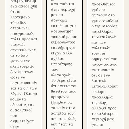
Ετεροχρονισμ
απαιτούνται
παρελθόντος
ένα απεδείχθη
στην περιοχή
χρόνου
ότι σε
μας και
ανήκουν στο
ληστεμένο
σύννομα
χρονοντούλαπ
τόπο δεν
κατέθεσα για
ο της ιστορίας,
στεριώνει
αδειοδότηση
παράλληλα
πραγματικός
τοπικού μέσου
των επιλογών
πολιτισμός και
κυβερνώντες
και των
διαρκώς
και δήμαρχοι
πολιτικών
ανακυκλώνετ
είχαν άλλα
τους, οι
αι το ίδιο
σχέδια
σημερινοί του
φαινόμενο
υπηρέτησης
παρόντος πως
κλεφτουριάς
των
πιστοποιούν
ξενόφερτων
ολιγαρχών.
ότι σε ένα
ώστε να
Το θέμα είναι
διαρκώς
μεγιστοποιούν
ότι έπειτα του
μεταβαλλόμεν
ται τα δις των
θανάτου τους
ο κόσμο
λίγων. Όλα τα
ορισμένοι
παράλληλα
κόμματα
ζήτησαν να
της ύλης
εξουσίας και
ταφούν στην
αλλάζει προς
οι πολιτικοί
πατρίδα τους
το καλύτερο η
που
που ασφαλώς
περιοχή μας
συμμετείχαν
δεν ήταν τα
για το
στην