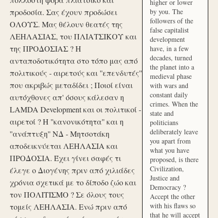
higher or lower
προδοσία. Σας έχουν προδώσει
by you. The
followers of the
ΟΛΟΥΣ. Μας θέλουν θεατές της
false capitalist
ΛΕΗΛΑΣΙΑΣ, του ΠΛΙΑΤΣΙΚΟΥ και
development
της ΠΡΟΔΟΣΙΑΣ ? Η
have, in a few
decades, turned
ανταποδοτικότητα στο τόπο μας από
the planet into a
πολιτικούς - αιρετούς και ''επενδυτές''
medieval phase
που ακριβώς μεταδίδει ; Ποιοί είναι
with wars and
constant daily
αυτόχθονες απ' όσους κάλεσαν η
crimes. When the
LAMDA Development και οι πολιτικοί -
state and
αιρετοί ? Η ''κανονικότητα'' και η
politicians
deliberately leave
''ανάπτυξη'' ΝΔ - Μητσοτάκη
you apart from
αποδεικνύεται ΛΕΗΛΑΣΙΑ και
what you have
ΠΡΟΔΟΣΙΑ. Έχει γίνει σαφές τι
proposed, is there
Civilization,
έλεγε ο Διογένης πριν από χιλιάδες
Justice and
χρόνια σχετικά με το δίποδο ζώο και
Democracy ?
τον ΠΟΛΙΤΙΣΜΟ ? Σε όλους τους
Accept the other
with his flaws so
τομείς ΛΕΗΛΑΣΙΑ. Ενώ πριν από
that he will accept