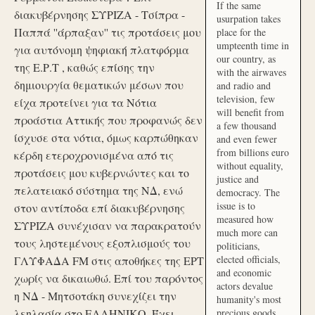
If the same
διακυβέρνησης ΣΥΡΙΖΑ - Τσίπρα -
usurpation takes
Παππά ''άρπαξαν'' τις προτάσεις μου
place for the
umpteenth time in
για αυτόνομη ψηφιακή πλατφόρμα
our country, as
της Ε.Ρ.Τ , καθώς επίσης την
with the airwaves
δημιουργία θεματικών μέσων που
and radio and
television, few
είχα προτείνει για τα Νότια
will benefit from
προάστια Αττικής που προφανώς δεν
a few thousand
ίσχυσε στα νότια, όμως καρπώθηκαν
and even fewer
from billions euro
κέρδη ετεροχρονισμένα από τις
without equality,
προτάσεις μου κυβερνώντες και το
justice and
πελατειακό σύστημα της ΝΔ, ενώ
democracy. The
issue is to
στον αντίποδα επί διακυβέρνησης
measured how
ΣΥΡΙΖΑ συνέχισαν να παρακρατούν
much more can
τους ληστεμένους εξοπλισμούς του
politicians,
elected officials,
ΓΛΥΦΑΔΑ FM στις αποθήκες της ΕΡΤ
and economic
χωρίς να δικαιωθώ. Επί του παρόντος
actors devalue
η ΝΔ - Μητσοτάκη συνεχίζει την
humanity's most
λεηλασία στο ΕΛΛΗΝΙΚΟ. Έχει
precious goods.