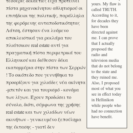
τέσσερις δεκαετίες είχα προτείνει
yours. My flaw is
πίστα μηχανοκίνητου αθλητισμού οι
called TRUTH.
επιτήδειοι της πολιτικής, παράλληλα
According to it,
for decades they
της φερόμενης ανταποδοτικότητας
have been
Λάτση, έστησαν ένα λυόμενο
directed against
αποκλειστικά για ρεκλάμα του
me. I can prove
that I actually
πλιάτσικου real estate αντί για
proposed the
πραγματική πίστα περιμετρικά του
radio and
Ελληνικού και διέθεσαν δέκα
television media
that do not belong
εκατομμύρια στην πίστα των Σερρών
to the state and
! Το οικόπεδο που γεννήθηκα το
they ruined me.
προορίζουν για χιλιάδες νέα ακίνητα
Also, I proposed
most of what you
-μπετόν και για τουρισμό - κονόμα
see in effect today
των λίγων. Έχουν προδώσει το
in Hellinikon
σύνολο, διότι, σύμφωνα της χρήσης
while people who
had no connection
real estate και των χιλιάδων νέων
have benefit.
ακινήτων - γενικευμένο ξεπούλημα
της έκτασης - γιατί δεν