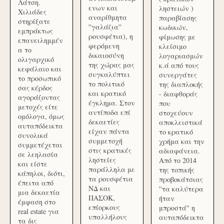
Λάτση.
ενων και
ληστειών )
Χιλιάδες
αναρίθμητα
παραβίασης
στηρίξατε
''γαλάζια''
κωδικών,
εμπράκτως
ρουσφέτια), η
φίμωσης με
επανειλημμέν
φερόμενη
κλείσιμο
α το
δικαιοσύνη
λογαριασμών
ολιγαρχικό
της χώρας μας
κ.ά από τους
κεφάλαιο και
συγκαλύπτει
συνεργάτες
το προσωπικό
το πολιτικό
της διαπλοκής
σας κέρδος
και κρατικό
- διαφθοράς
αγοράζοντας
έγκλημα. Στον
που
μετοχές είτε
αντίποδα επί
στοχεύουν
ομόλογα, όμως
δεκαετίες
αποκλειστικά
αυταπόδεικτα
είχαν πάντα
το κρατικό
συνολικά
συμμετοχή
χρήμα και την
συμμετέχεται
στις κρατικές
αδιαφάνεια.
σε λεηλασία
ληστείες
Από το 2014
και είστε
παράλληλα με
της τοπικής
κάπηλοι, διότι,
τα ρουσφέτια
προβοκάτσιας
έπειτα από
ΝΔ και
''τα καλύτερα
μια δεκαετία
ΠΑΣΟΚ,
ήταν
έμφαση στο
επίορκους
μπροστά'' η
real estate για
υπαλλήλους
αυταπόδεικτα
τα δις