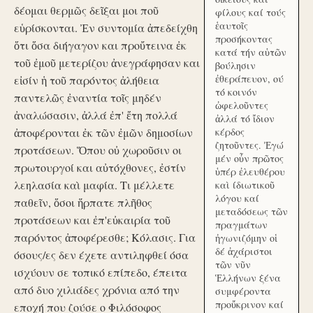
δέομαι θερμῶς δεῖξαι μοι ποῦ
φίλους καί τούς
ἑαυτοῖς
εὑρίσκονται. Ἐν συντομία ἀπεδείχθη
προσήκοντας
ὅτι ὅσα διήγαγον και προὔτεινα ἐκ
κατά τήν αὑτῶν
τοῦ ἐμοῦ μετερίζου ἀνεγράφησαν και
βούλησιν
ἐθεράπευον, ού
εἰσίν ἡ τοῦ παρόντος ἀλήθεια
τό κοινόν
παντελῶς ἐναντία τοῖς μηδέν
ὠφελοῦντες
ἀναλώσασιν, ἀλλά ἐπ' ἔτη πολλά
ἀλλά τό ἴδιον
ἀποφέρονται ἐκ τῶν ἐμῶν δημοσίων
κέρδος
ζητοῦντες. Ἐγώ
προτάσεων. Ὅπου οὐ χωροῦσιν οι
μέν οὖν πρῶτος
πρωτουργοί και αὐτόχθονες, ἐστίν
ὑπέρ ἐλευθέρου
λεηλασία καὶ μαφία. Τι μέλλετε
καὶ ίδιωτικοῦ
λόγου καί
παθεῖν, ὅσοι ἥρπατε πλῆθος
μεταδόσεως τῶν
προτάσεων και ἐπ'εὐκαιρία τοῦ
πραγμάτων
παρόντος ἀποφέρεσθε; Κόλασις. Για
ἠγωνιζόμην οἱ
δέ ἀχάριστοι
όσους/ες δεν έχετε αντιληφθεί όσα
τῶν νῦν
ισχύουν σε τοπικό επίπεδο, έπειτα
Ἑλλήνων ξένα
από δυο χιλιάδες χρόνια από την
συμφέροντα
προὔκρινον καί
εποχή που ζούσε ο Φιλόσοφος