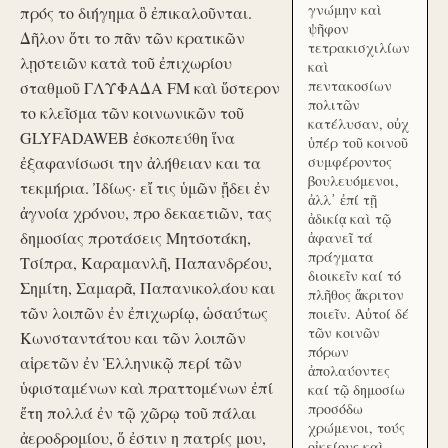
γνώμην καὶ
πρός το διήγημα ὃ ἐπικαλοῦνται.
ψῆφον
Δῆλον ὅτι το πᾶν τῶν κρατικῶν
τετρακισχιλίων
λῃστειῶν κατὰ τοῦ ἐπιχωρίου
καὶ
πεντακοσίων
σταθμοῦ ΓΛΥΦΑΔΑ FM καὶ ὕστερον
πολιτῶν
το κλεῖσμα τῶν κοινωνικῶν τοῦ
κατέλυσαν, οὐχ
GLYFADAWEB ἐσκοπεύθη ἵνα
ὑπέρ τοῦ κοινοῦ
ἐξαφανίσωσι την ἀλήθειαν και τα
συμφέροντος
βουλευόμενοι,
τεκμήρια. Ἰδίως· εἴ τις ὑμῶν ᾔδει ἐν
ἀλλ᾽ ἐπί τῇ
ἀγνοία χρόνου, προ δεκαετιῶν, τας
ἀδικίᾳ καὶ τῷ
δημοσίας προτάσεις Μητσοτάκη,
ἀφανεῖ τά
πράγματα
Τσίπρα, Καραμανλῆ, Παπανδρέου,
διοικεῖν καί τό
Σημίτη, Σαμαρᾶ, Παπανικολάου και
πλῆθος ἄκριτον
τῶν λοιπῶν ἐν ἐπιχωρίῳ, ὡσαύτως
ποιεῖν. Αὐτοί δέ
τῶν κοινῶν
Κωνσταντάτου και τῶν λοιπῶν
πόρων
αἱρετῶν ἐν Ἑλληνικῷ περί τῶν
ἀπολαύοντες
ὑφισταμένων καὶ πραττομένων ἐπί
καί τῷ δημοσίω
προσόδω
ἔτη πολλά ἐν τῷ χῶρῳ τοῦ πάλαι
χρώμενοι, τούς
ἀεροδρομίου, ὅ ἐστιν η πατρίς μου,
οἰκείους καὶ