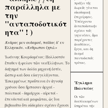
πράξιν τῆς
παράλληλα με
δωρεᾶς γίνεται
την
οἰκοδομική
ἐπιχείρησις.
''ανταποδοτικότ
Ὑπέσχοντο
ἀνταποδοτικήν
ητα'' ! )
σχέσιν τοῖς
γηγενέσιν, ἅμα
παρέχοντες
Άνδρας μεν ουδαμού, παίδας δ’ εν
ἀναθέσεις,
Ελληνικόν. «Άνθρωπον ζητώ.»
ἔργα, και δη
δεσμά
Ἰωάννης Κουρδομένος: Πολλοστόν
παντοδαποῖς
ἔπαθεν ἡ φυλον τῶν νεοἙλλήνων. Το
τρίτοις.
διήγημά των δολία μηχανή ἐστίν,
ὥσπερ καὶ ὅσα εὐαγγελίζονται.
Ἐσκεμμένως προὔτεινα ἐν ἀγνοίᾳ
Ἔγκλημα
χρόνου ὅσα ἥρπασαν ἀρχαί -
Πολιτείας
πολιτικοί - δημάρχοι - αἱρετοί -
Οι τῶν
ἐπενδυταί καὶ μαφιῶται, ὡς ἵνα
διαπλεκομένων
βεβαιοῖτο ὅτι οὐδεμίαν σχέσιν ἔχουσι
ὑπηρέται τήν