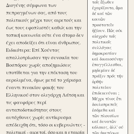
τοῖς ἔξωθεν
Διογένης σύμφωνα των
ἐχαρίζοντο, ἅμα
πεπραγμένων σας, από τους
δέ καί τῶν
κοινῶν
πολιτικούς μέχρι τους αιρετούς και
προστατεῖν
έως τους εφοπλιστές καθώς και την
ἠξίουν. Πῶς ούκ
τοπική κοινωνία ούτε ένα άτομο δεν
αἰσχρόν τοῖς
πολιτικοῖς
έχει αποδείξει ότι είναι άνθρωπος.
συλλόγοις
Ειδικότερα: Επί Χούντας
δημοκρατίαν
απαλλοτρίωσαν την συνοικία του
καὶ δικαιοσύνην
Βοσπόρου χωρίς αποζημιώσεις
ἐπαγγέλλεσθαι,
μηδεμίαν δέ
υποτίθεται για την επέκταση του
πράξιν πρός τήν
αερολιμένα, όμως μετά το χάρισμα
ὀρθήν
έναντι πινακίου φακής του
πολιτείαν
ἐπιδεικνύναι ;
Ελληνικού στον ολιγάρχη Λάτση και
Μέχρι τίνος ἔτι
τις φανφάρες περί
δουλοπρεπεῖς
ανταποδοτικότητας στους
ἐσόμεθα καὶ
τῶν πλουσίων
αυτόχθονες χωρίς αντίκρυσμα
καί δυνατῶν
απέδειχθη ότι, τόσο οι κυβερνώντες -
κόλακες, ἀλλ' ού
πολιτικοί - αιρετοί, όσο και η εταιρία
τῶν ἡμετέρων