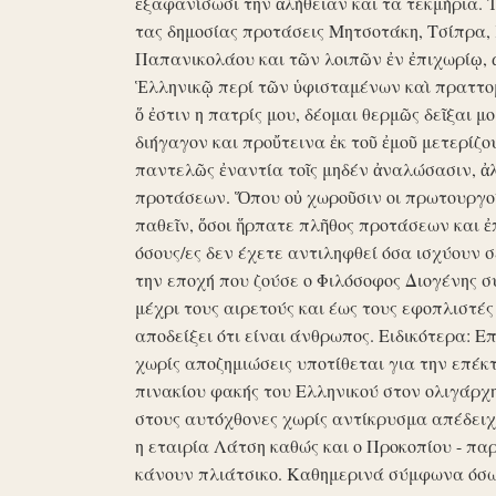
ἐξαφανίσωσι την ἀλήθειαν και τα τεκμήρια. Ἰδ
τας δημοσίας προτάσεις Μητσοτάκη, Τσίπρα,
Παπανικολάου και τῶν λοιπῶν ἐν ἐπιχωρίῳ,
Ἑλληνικῷ περί τῶν ὑφισταμένων καὶ πραττομ
ὅ ἐστιν η πατρίς μου, δέομαι θερμῶς δεῖξαι μ
διήγαγον και προὔτεινα ἐκ τοῦ ἐμοῦ μετερίζο
παντελῶς ἐναντία τοῖς μηδέν ἀναλώσασιν, ἀ
προτάσεων. Ὅπου οὐ χωροῦσιν οι πρωτουργοί 
παθεῖν, ὅσοι ἥρπατε πλῆθος προτάσεων και ἐ
όσους/ες δεν έχετε αντιληφθεί όσα ισχύουν σ
την εποχή που ζούσε ο Φιλόσοφος Διογένης 
μέχρι τους αιρετούς και έως τους εφοπλιστές
αποδείξει ότι είναι άνθρωπος. Ειδικότερα: 
χωρίς αποζημιώσεις υποτίθεται για την επέκ
πινακίου φακής του Ελληνικού στον ολιγάρχ
στους αυτόχθονες χωρίς αντίκρυσμα απέδειχθη 
η εταιρία Λάτση καθώς και ο Προκοπίου - πα
κάνουν πλιάτσικο. Καθημερινά σύμφωνα όσω