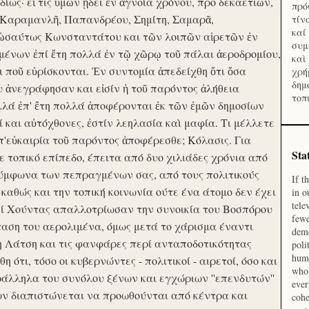
ίως· εἴ τις ὑμῶν ᾔδει ἐν ἀγνοία χρόνου, προ δεκαετιῶν,
πρό
 Καραμανλῆ, Παπανδρέου, Σημίτη, Σαμαρᾶ,
τίν
καί
 ὡσαύτως Κωνσταντάτου και τῶν λοιπῶν αἱρετῶν ἐν
συμ
ένων ἐπί ἔτη πολλά ἐν τῷ χῶρῳ τοῦ πάλαι ἀεροδρομίου,
καὶ
οι ποῦ εὑρίσκονται. Ἐν συντομία ἀπεδείχθη ὅτι ὅσα
χρή
δημ
υ ἀνεγράφησαν και εἰσίν ἡ τοῦ παρόντος ἀλήθεια
τοπ
λλά ἐπ' ἔτη πολλά ἀποφέρονται ἐκ τῶν ἐμῶν δημοσίων
και αὐτόχθονες, ἐστίν λεηλασία καὶ μαφία. Τι μέλλετε
π'εὐκαιρία τοῦ παρόντος ἀποφέρεσθε; Κόλασις. Για
Sta
ε τοπικό επίπεδο, έπειτα από δυο χιλιάδες χρόνια από
σύμφωνα των πεπραγμένων σας, από τους πολιτικούς
If t
 καθώς και την τοπική κοινωνία ούτε ένα άτομο δεν έχει
in o
tele
Επί Χούντας απαλλοτρίωσαν την συνοικία του Βοσπόρου
fewe
ταση του αερολιμένα, όμως μετά το χάρισμα έναντι
demo
η Λάτση και τις φανφάρες περί ανταποδοτικότητας
poli
huma
ότι, τόσο οι κυβερνώντες - πολιτικοί - αιρετοί, όσο και
who 
ράλληλα του συνόλου ξένων και εγχώριων ''επενδυτών''
ever
ν διαπιστώνεται να προωθούνται από κέντρα και
cohe