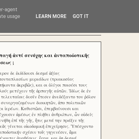
ΧΙΛΙΑΔΕΣ ΜΙΚΡΟΕΠΕΝΔΥΤΕΣ ΕΠΕΝΔΥΣΑΤΕ ΓΙΑ
er-agent
rate usage
LEARN MORE
GOT IT
παγή ἀντί συνόχης και ἀνταποδοτικῆς
σεως ;
ερον δε ἐκδίδουσι δεσμά ἀξίας
τονταπλασίων μυριάδων (τριακοσίας
τήκοντα ἀκριβῶς), και οι ὀλίγοι ποιούσι τους
λούς μετύχειν τῆς ἁρπαγῆς αὐτῶν. Ἰδίως δε ἐν
ς τελευταίοις δυσίν ἔτεσιν ἀνεδέξαντο τον ῥόλον
 συνεργαζομένων διοικητῶν, ἀπο πολιτικῶν
ρι ἱερέων. Καθιστῶσι, ἐπεμβαίνουσι και
έχουσιν ἀμέσως ἐν πλήθει ἀνθρώπων, ὧν οὐδείς
ννήθη ἐπί τῆς γῆς, ἥτις μετά την πράξιν τῆς
εᾶς γίνεται οἰκοδομική ἐπιχείρησις. Ὑπέσχοντο
αποδοτικήν σχέσιν τοῖς γηγενέσιν, ἅμα
έχοντες ἀναθέσεις, ἔργα, και δη δεσμά