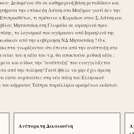
υν: Δεδομένου ότι σε καθημερινή βάση μεταδίδουν και
τήματα την επίσκεψη Λάτση στο Μαξίμου γιατί δεν την
πιπροσθέτως, τι πρότεινε ο Κυριάκος στον Σ.Λάτση και
ης βίλας Μητσοτάκη στη Γλυφάδα σε ισραηλινό πριν
ίσης, το λογισμικό που αγόρασαν από Ισραηλινό της
κωδικών από την κυβέρνηση ΝΔ Μητσοτάκη ? Ο κ.
σκεπτα γνωρίζοντας ότι έπειτα από την ανάπτυξη στο
ενείας του η αξία του τ.μ. θα αποκτούσε μυθική αξία ;
μενε και ο ίδιος την ''ανάπτυξη'' που ευαγγελίζεται
τα από την πώληση? Γιατί ήθελε να μην έχει άμεση
να είστε συμπολίτες στη νέα πόλη του Ελληνικού
ι του κόμματος Τσίπρα παράλληλα ορισμένων εκδοτών
Ανύπαρκτη Δικαιοσύνη
Α
-