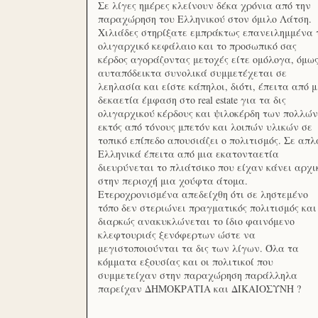
Σε λίγες ημέρες κλείνουν δέκα χρόνια από την
παραχώρηση του Ελληνικού στον όμιλο Λάτση.
Χιλιάδες στηρίξατε εμπράκτως επανειλημμένα 
ολιγαρχικό κεφάλαιο και το προσωπικό σας
κέρδος αγοράζοντας μετοχές είτε ομόλογα, όμω
αυταπόδεικτα συνολικά συμμετέχεται σε
λεηλασία και είστε κάπηλοι, διότι, έπειτα από μ
δεκαετία έμφαση στο real estate για τα δις
ολιγαρχικού κέρδους και ψιλοκέρδη των πολλών
εκτός από τόνους μπετόν και λοιπών υλικών σε
τοπικό επίπεδο απουσιάζει ο πολιτισμός. Σε απλ
Ελληνικά έπειτα από μια εκατονταετία
διευρύνεται το πλιάτσικο που είχαν κάνει αρχι
στην περιοχή μια χούφτα άτομα.
Ετεροχρονισμένα απεδείχθη ότι σε ληστεμένο
τόπο δεν στεριώνει πραγματικός πολιτισμός και
διαρκώς ανακυκλώνεται το ίδιο φαινόμενο
κλεφτουριάς ξενόφερτων ώστε να
μεγιστοποιούνται τα δις των λίγων. Όλα τα
κόμματα εξουσίας και οι πολιτικοί που
συμμετείχαν στην παραχώρηση παράλληλα
παρείχαν ΔΗΜΟΚΡΑΤΙΑ και ΔΙΚΑΙΟΣΥΝΗ ?