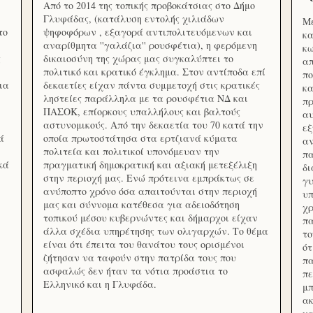
Από το 2014 της τοπικής προβοκάτσιας στο Δήμο
Γλυφάδας, (κατάλυση εντολής χιλιάδων
Με
το
ψηφοφόρων , εξαγορά αντιπολιτευόμενων και
κα
αναρίθμητα ''γαλάζια'' ρουσφέτια), η φερόμενη
κω
ς
δικαιοσύνη της χώρας μας συγκαλύπτει το
απ
πολιτικό και κρατικό έγκλημα. Στον αντίποδα επί
πο
ια
δεκαετίες είχαν πάντα συμμετοχή στις κρατικές
κα
ληστείες παράλληλα με τα ρουσφέτια ΝΔ και
πρ
ΠΑΣΟΚ, επίορκους υπαλλήλους και βαλτούς
αυ
αστυνομικούς. Από την δεκαετία του 70 κατά την
εξ
ά
οποία πρωτοστάτησα στα ερτζιανά κύματα
αν
πολιτεία και πολιτικοί υπονόμευαν την
πα
κά
πραγματική δημοκρατική και αξιακή μετεξέλιξη
δ
στην περιοχή μας. Ενώ πρότεινα εμπράκτως σε
γυ
ανύποπτο χρόνο όσα απαιτούνται στην περιοχή
υπ
μας και σύννομα κατέθεσα για αδειοδότηση
χρ
τοπικού μέσου κυβερνώντες και δήμαρχοι είχαν
πα
άλλα σχέδια υπηρέτησης των ολιγαρχών. Το θέμα
το
είναι ότι έπειτα του θανάτου τους ορισμένοι
ότ
ζήτησαν να ταφούν στην πατρίδα τους που
πα
ασφαλώς δεν ήταν τα νότια προάστια το
πε
Ελληνικό και η Γλυφάδα.
μπ
ακ