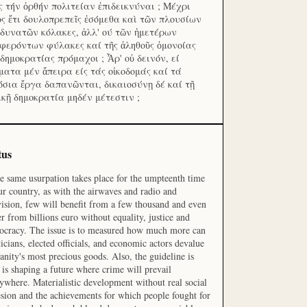
ς τήν ὀρθήν πολιτείαν ἐπιδεικνύναι ; Μέχρι
ος ἔτι δουλοπρεπεῖς ἐσόμεθα καὶ τῶν πλουσίων
 δυνατῶν κόλακες, ἀλλ' ού τῶν ἡμετέρων
φερόντων φύλακες καί τῆς ἀληθοῦς ὁμονοίας
 δημοκρατίας πρόμαχοι ; Ἆρ' οὐ δεινόν, εί
ματα μέν ἄπειρα είς τάς οἰκοδομάς καί τά
όσια ἔργα δαπανῶνται, δικαιοσύνῃ δέ καί τῇ
ικῇ δημοκρατία μηδέν μέτεστιν ;
tus
he same usurpation takes place for the umpteenth time
ur country, as with the airwaves and radio and
vision, few will benefit from a few thousand and even
r from billions euro without equality, justice and
cracy. The issue is to measured how much more can
ticians, elected officials, and economic actors devalue
nity's most precious goods. Also, the guideline is
is shaping a future where crime will prevail
ywhere. Materialistic development without real social
sion and the achievements for which people fought for