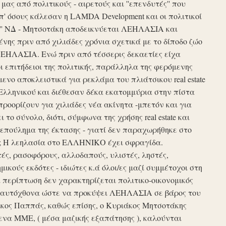
ς από πολιτικούς - αιρετούς και ''επενδυτές'' που
απ' όσους κάλεσαν η LAMDA Development και οι πολιτικοί
τυξη'' ΝΔ - Μητσοτάκη αποδεικνύεται ΛΕΗΛΑΣΙΑ και
νης πριν από χιλιάδες χρόνια σχετικά με το δίποδο ζώο
ΛΕΗΛΑΣΙΑ. Ενώ πριν από τέσσερις δεκαετίες είχα
ι επιτήδειοι της πολιτικής, παράλληλα της φερόμενης
νο αποκλειστικά για ρεκλάμα του πλιάτσικου real estate
Ελληνικού και διέθεσαν δέκα εκατομμύρια στην πίστα
προορίζουν για χιλιάδες νέα ακίνητα -μπετόν και για
το σύνολο, διότι, σύμφωνα της χρήσης real estate και
επούλημα της έκτασης - γιατί δεν παραχωρήθηκε στο
ές ; Η λεηλασία στο ΕΛΛΗΝΙΚΟ έχει σφραγίδα.
τές, ρασοφόρους, αλλοδαπούς, υλιστές, ληστές,
μικούς εκδότες - ιδιώτες κ.ά όλοι/ες μαζί συμμέτοχοι στη
περίπτωση δεν χαρακτηρίζεται πολιτικο-οικονομικός
ου αυτόχθονα ώστε να προκύψει ΛΕΗΛΑΣΙΑ σε βάρος του
ίκος Παππάς, καθώς επίσης, ο Κυριάκος Μητσοτάκης
να ΜΜΕ, ( μέσα μαζικής εξαπάτησης ), καλούνται