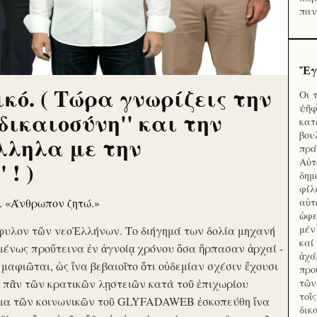
παν
Ἔγ
κό. ( Τώρα γνωρίζεις την
Οι 
ψῆφ
'δικαιοσύνη'' και την
κατ
βου
λληλα με την
πρά
Αὐτ
 ! )
δημ
φίλ
ν. «Άνθρωπον ζητώ.»
αὑτ
ὠφε
μέν
φυλον τῶν νεοἙλλήνων. Το διήγημά των δολία μηχανή
καί
μένως προὔτεινα ἐν ἀγνοίᾳ χρόνου ὅσα ἥρπασαν ἀρχαί -
ἀχά
ὶ μαφιῶται, ὡς ἵνα βεβαιοῖτο ὅτι οὐδεμίαν σχέσιν ἔχουσι
προ
το πᾶν τῶν κρατικῶν λῃστειῶν κατὰ τοῦ ἐπιχωρίου
τῶν
τοῖ
μα τῶν κοινωνικῶν τοῦ GLYFADAWEB ἐσκοπεύθη ἵνα
δικ