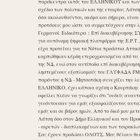
παράκεντρα εκτός του ΕΛΛΗΝΙΚΟΥ και των ό
σχέδιο των πολιτικών και της εταιρίας Λάτ
όσα ακολουθούνται, ακόμα και σήμερα, είναι σ
προτάσεις μου ώστε να συμμετέσχουν στην λε
Γερμανοί. Ειδικότερα：Επί διακυβέρνησης ΣΥΡ
για αυτόνομη ψηφιακή πλατφόρμα της Ε.Ρ.Τ ,
είχα προτείνει για τα Νότια προάστια Αττικ
καρπώθηκαν κέρδη ετεροχρονισμένα από τις 
της ΝΔ, ενώ στον αντίποδα επί διακυβέρνη
ληστεμένους εξοπλισμούς του ΓΛΥΦΑΔΑ FM στ
παρόντος η ΝΔ - Μητσοτάκη συνεχίζει την λ
ΕΛΛΗΝΙΚΟ, έχει κάποια σχέση ο Κουρτάκης η
οφείλει πλέον να γνωρίζει ότι ''ουδείς αναντ
γινόντουσαν για εμάς εξασφαλίζοντας ανταπ
εμάς και σε βάρος ημών. Από το δικό μου μετ
Λάτση όσο στον Δήμο Ελληνικού και τον Προκ
- αιρετών - διαπλεκομένων και των τσιρακίω
Σας έχουν προδώσει ΟΛΟΥΣ. Μας θέλουν θε