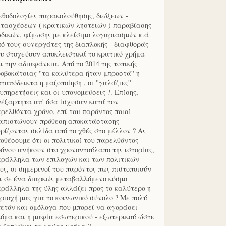
θοδολογίες παρακολούθησης, διώξεων -
τασχέσεων ( κρατικών ληστειών ) παραβίασης
δικών, φίμωσης με κλείσιμο λογαριασμών κ.ά
ό τους συνεργάτες της διαπλοκής - διαφθοράς
υ στοχεύουν αποκλειστικά το κρατικό χρήμα
ι την αδιαφάνεια. Από το 2014 της τοπικής
οβοκάτσιας ''τα καλύτερα ήταν μπροστά'' η
ταπόδεικτα η μαζοποίηση , οι ''γαλάζιες''
υπηρετήσεις και οι υπονομεύσεις ?. Επίσης,
έξαρτητα απ' όσα ίσχυσαν κατά τον
ρελθόντα χρόνο, επί του παρόντος ποιοί
ιαπιστώνουν πρόθεση αποκατάστασης
ρίζοντας σελίδα από το χθές στο μέλλον ? Ας
οθέσουμε ότι οι πολιτικοί του παρελθόντος
όνου ανήκουν στο χρονοντούλαπο της ιστορίας,
ράλληλα των επιλογών και των πολιτικών
υς, οι σημερινοί του παρόντος πως πιστοποιούν
ι σε ένα διαρκώς μεταβαλλόμενο κόσμο
ράλληλα της ύλης αλλάζει προς το καλύτερο η
ριοχή μας για το κοινωνικό σύνολο ? Με πολύ
ετόν και ομόλογα που μπορεί να αγοράσει
όμα και η μαφία εσωτερικού - εξωτερικού ώστε