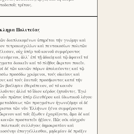
τοδαποῖς τρίτοις.
κλημα Πολιτείας
τῶν διαπλεκομένων ὑπηρέται τήν γνώμην καὶ
ον τετρακισχιλίων καὶ πεντακοσίων πολιτῶν
έλυσαν, οὐχ ὑπέρ τοῦ κοινοῦ συμφέροντος
λευόμενοι, ἀλλ᾽ ἐπί τῇ ἀδικίᾳ καὶ τῷ ἀφανεῖ τά
γματα διοικεῖν καί τό πλῆθος ἄκριτον ποιεῖν.
οί δέ τῶν κοινῶν πόρων ἀπολαύοντες καί τῷ
οσίω προσόδω χρώμενοι, τούς οἰκείους καὶ
ους καί τούς ἑαυτοῖς προσήκοντας κατά τήν
ῶν βούλησιν ἐθεράπευον, ού τό κοινόν
λοῦντες ἀλλά τό ἴδιον κέρδος ζητοῦντες. Ἐγώ
 οὖν πρῶτος ὑπέρ ἐλευθέρου καὶ ίδιωτικοῦ λόγου
 μεταδόσεως τῶν πραγμάτων ἠγωνιζόμην οἱ δέ
ριστοι τῶν νῦν Ἑλλήνων ξένα συμφέροντα
ὔκρινον καί τοῖς ἔξωθεν ἐχαρίζοντο, ἅμα δέ καί
 κοινῶν προστατεῖν ἠξίουν. Πῶς ούκ αἰσχρόν
ς πολιτικοῖς συλλόγοις δημοκρατίαν καὶ
αιοσύνην ἐπαγγέλλεσθαι, μηδεμίαν δέ πράξιν