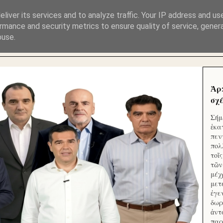
ΜΟΥ ΕΚΛΕΙΣΑΝ ΤΑ ΣΟΣΙΑΛ ΚΑΙ ΦΙΜΩΣΑΝ ΤΟ SITE. ΟΙ 
liver its services and to analyze traffic. Your IP address and us
rmance and security metrics to ensure quality of service, gene
buse.
 ΑΠΟ ΤΟ ΜΙΚΡΟΝ ΑΠΑΓΟΥΣΙ
Ἁρ
σχέ
Σήμ
ἑκα
πεν
πολ
τοῖ
τῶν
μέχ
μετ
ἐγε
δωρ
ἀντ
παρ