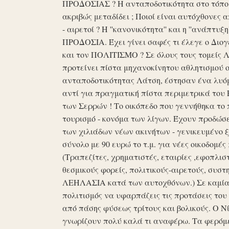
ΠΡΟΔΟΣΙΑΣ ? Η ανταποδοτικότητα στο τόπο μα
ακριβώς μεταδίδει ; Ποιοί είναι αυτόχθονες 
- αιρετοί ? Η ''κανονικότητα'' και η ''ανάπ
ΠΡΟΔΟΣΙΑ. Έχει γίνει σαφές τι έλεγε ο Διογέ
και τον ΠΟΛΙΤΙΣΜΟ ? Σε όλους τους τομείς 
προτείνει πίστα μηχανοκίνητου αθλητισμού ο
ανταποδοτικότητας Λάτση, έστησαν ένα λυόμε
αντί για πραγματική πίστα περιμετρικά του 
των Σερρών ! Το οικόπεδο που γεννήθηκα το 
τουρισμό - κονόμα των λίγων. Έχουν προδώσει 
των χιλιάδων νέων ακινήτων - γενικευμένο ξ
σύνολο με 90 ευρώ το τ.μ. για νέες οικοδομ
(Τραπεζίτες, χρηματιστές, εταιρίες ,εφοπλισ
θεσμικούς φορείς, πολιτικούς-αιρετούς, συστη
ΛΕΗΛΑΣΙΑ κατά των αυτοχθόνων.) Σε καμία 
πολιτισμός να υφαρπάζεις τις προτάσεις τ
από πάσης φύσεως τρίτους και βολικούς. Ο Ν
γνωρίζουν πολύ καλά τι αναφέρω. Τα φερόμε