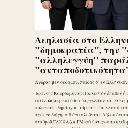
Λεηλασία στο Ελληνι
''δημοκρατία'', την '
''αλληλεγγύη'' παρά
''ανταποδοτικότητα''
Άνδρας μεν ουδαμού, παίδας δ’ εν Ελληνικό
Ἰωάννης Κουρδομένος: Πολλοστόν ἔπαθεν ἡ 
ἐστίν, ὥσπερ καὶ ὅσα εὐαγγελίζονται. Ἐσκεμ
πολιτικοί - δημάρχοι - αἱρετοί - ἐπενδυταί κα
πρός το διήγημα ὃ ἐπικαλοῦνται. Δῆλον ὅτι 
σταθμοῦ ΓΛΥΦΑΔΑ FM καὶ ὕστερον το κλεῖσ