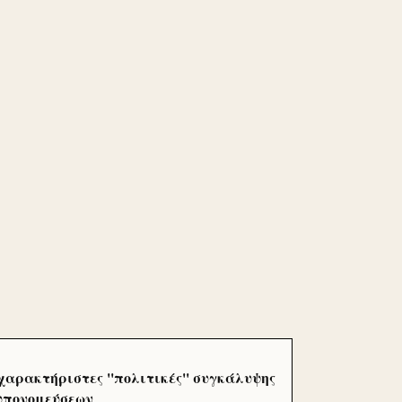
χαρακτήριστες ''πολιτικές'' συγκάλυψης
 υπονομεύσεων