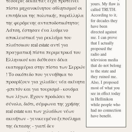
τέσσερις δεκαετίες είχα προτείνει
yours. My flaw is
πίστα μηχανοκίνητου αθλητισμού οι
called TRUTH.
επιτήδειοι της πολιτικής, παράλληλα
According to it,
for decades they
της φερόμενης ανταποδοτικότητας
have been
Λάτση, έστησαν ένα λυόμενο
directed against
αποκλειστικά για ρεκλάμα του
me. I can prove
that I actually
πλιάτσικου real estate αντί για
proposed the
πραγματική πίστα περιμετρικά του
radio and
Ελληνικού και διέθεσαν δέκα
television media
that do not belong
εκατομμύρια στην πίστα των Σερρών
to the state and
! Το οικόπεδο που γεννήθηκα το
they ruined me.
προορίζουν για χιλιάδες νέα ακίνητα
Also, I proposed
most of what you
-μπετόν και για τουρισμό - κονόμα
see in effect today
των λίγων. Έχουν προδώσει το
in Hellinikon
σύνολο, διότι, σύμφωνα της χρήσης
while people who
had no connection
real estate και των χιλιάδων νέων
have benefit.
ακινήτων - γενικευμένο ξεπούλημα
της έκτασης - γιατί δεν