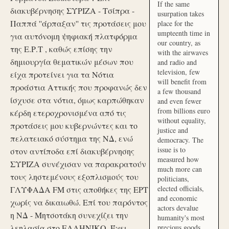
If the same
διακυβέρνησης ΣΥΡΙΖΑ - Τσίπρα -
usurpation takes
Παππά ''άρπαξαν'' τις προτάσεις μου
place for the
umpteenth time in
για αυτόνομη ψηφιακή πλατφόρμα
our country, as
της Ε.Ρ.Τ , καθώς επίσης την
with the airwaves
δημιουργία θεματικών μέσων που
and radio and
television, few
είχα προτείνει για τα Νότια
will benefit from
προάστια Αττικής που προφανώς δεν
a few thousand
ίσχυσε στα νότια, όμως καρπώθηκαν
and even fewer
from billions euro
κέρδη ετεροχρονισμένα από τις
without equality,
προτάσεις μου κυβερνώντες και το
justice and
πελατειακό σύστημα της ΝΔ, ενώ
democracy. The
issue is to
στον αντίποδα επί διακυβέρνησης
measured how
ΣΥΡΙΖΑ συνέχισαν να παρακρατούν
much more can
τους ληστεμένους εξοπλισμούς του
politicians,
elected officials,
ΓΛΥΦΑΔΑ FM στις αποθήκες της ΕΡΤ
and economic
χωρίς να δικαιωθώ. Επί του παρόντος
actors devalue
η ΝΔ - Μητσοτάκη συνεχίζει την
humanity's most
λεηλασία στο ΕΛΛΗΝΙΚΟ. Έχει
precious goods.