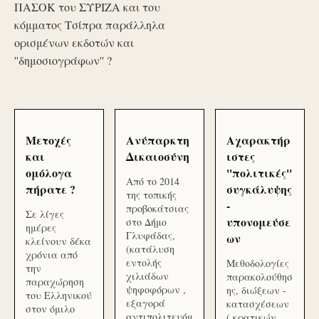
ΠΑΣΟΚ του ΣΥΡΙΖΑ και του
κόμματος Τσίπρα παράλληλα
ορισμένων εκδοτών και
''δημοσιογράφων'' ?
Μετοχές
Ανύπαρκτη
Αχαρακτήρ
και
Δικαιοσύνη
ιστες
ομόλογα
''πολιτικές''
Από το 2014
πήρατε ?
συγκάλυψης
της τοπικής
-
προβοκάτσιας
Σε λίγες
υπονομεύσε
στο Δήμο
ημέρες
Γλυφάδας,
ων
κλείνουν δέκα
(κατάλυση
χρόνια από
εντολής
Μεθοδολογίες
την
χιλιάδων
παρακολούθησ
παραχώρηση
ψηφοφόρων ,
ης, διώξεων -
του Ελληνικού
εξαγορά
κατασχέσεων
στον όμιλο
αντιπολιτευόμ
( κρατικών