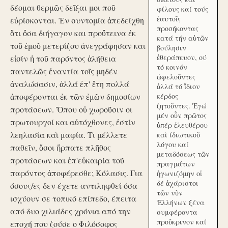
δέομαι θερμῶς δεῖξαι μοι ποῦ
φίλους καί τούς
ἑαυτοῖς
εὑρίσκονται. Ἐν συντομία ἀπεδείχθη
προσήκοντας
ὅτι ὅσα διήγαγον και προὔτεινα ἐκ
κατά τήν αὑτῶν
τοῦ ἐμοῦ μετερίζου ἀνεγράφησαν και
βούλησιν
ἐθεράπευον, ού
εἰσίν ἡ τοῦ παρόντος ἀλήθεια
τό κοινόν
παντελῶς ἐναντία τοῖς μηδέν
ὠφελοῦντες
ἀναλώσασιν, ἀλλά ἐπ' ἔτη πολλά
ἀλλά τό ἴδιον
ἀποφέρονται ἐκ τῶν ἐμῶν δημοσίων
κέρδος
ζητοῦντες. Ἐγώ
προτάσεων. Ὅπου οὐ χωροῦσιν οι
μέν οὖν πρῶτος
πρωτουργοί και αὐτόχθονες, ἐστίν
ὑπέρ ἐλευθέρου
λεηλασία καὶ μαφία. Τι μέλλετε
καὶ ίδιωτικοῦ
λόγου καί
παθεῖν, ὅσοι ἥρπατε πλῆθος
μεταδόσεως τῶν
προτάσεων και ἐπ'εὐκαιρία τοῦ
πραγμάτων
παρόντος ἀποφέρεσθε; Κόλασις. Για
ἠγωνιζόμην οἱ
δέ ἀχάριστοι
όσους/ες δεν έχετε αντιληφθεί όσα
τῶν νῦν
ισχύουν σε τοπικό επίπεδο, έπειτα
Ἑλλήνων ξένα
από δυο χιλιάδες χρόνια από την
συμφέροντα
προὔκρινον καί
εποχή που ζούσε ο Φιλόσοφος