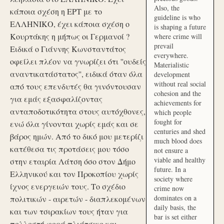
Also, the
κάποια σχέση η ΕΡΤ με το
guideline is who
ΕΛΛΗΝΙΚΟ, έχει κάποια σχέση ο
is shaping a future
Κουρτάκης η μήπως οι Γερμανοί ?
where crime will
prevail
Ειδικά ο Γιάννης Κωνσταντάτος
everywhere.
οφείλει πλέον να γνωρίζει ότι ''ουδείς
Materialistic
αναντικατάστατος'', ειδικά όταν όλα
development
without real social
από τους επενδυτές θα γινόντουσαν
cohesion and the
για εμάς εξασφαλίζοντας
achievements for
ανταποδοτικότητα στους αυτόχθονες,
which people
fought for
ενώ όλα γίνονται χωρίς εμάς και σε
centuries and shed
βάρος ημών. Από το δικό μου μετερίζι
much blood does
κατέθεσα τις προτάσεις μου τόσο
not ensure a
viable and healthy
στην εταιρία Λάτση όσο στον Δήμο
future. In a
Ελληνικού και τον Προκοπίου χωρίς
society where
ίχνος ενεργειών τους. Το σχέδιο
crime now
dominates on a
πολιτικών - αιρετών - διαπλεκομένων
daily basis, the
και των τσιρακίων τους ήταν για
bar is set either
πολλοστή φορά πλιάτσικο και