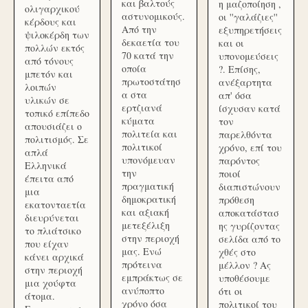
και βαλτούς
η μαζοποίηση ,
ολιγαρχικού
αστυνομικούς.
οι ''γαλάζιες''
κέρδους και
Από την
εξυπηρετήσεις
ψιλοκέρδη των
δεκαετία του
και οι
πολλών εκτός
70 κατά την
υπονομεύσεις
από τόνους
οποία
?. Επίσης,
μπετόν και
πρωτοστάτησ
ανέξαρτητα
λοιπών
α στα
απ' όσα
υλικών σε
ερτζιανά
ίσχυσαν κατά
τοπικό επίπεδο
κύματα
τον
απουσιάζει ο
πολιτεία και
παρελθόντα
πολιτισμός. Σε
πολιτικοί
χρόνο, επί του
απλά
υπονόμευαν
παρόντος
Ελληνικά
την
ποιοί
έπειτα από
πραγματική
διαπιστώνουν
μια
δημοκρατική
πρόθεση
εκατονταετία
και αξιακή
αποκατάστασ
διευρύνεται
μετεξέλιξη
ης γυρίζοντας
το πλιάτσικο
στην περιοχή
σελίδα από το
που είχαν
μας. Ενώ
χθές στο
κάνει αρχικά
πρότεινα
μέλλον ? Ας
στην περιοχή
εμπράκτως σε
υποθέσουμε
μια χούφτα
ανύποπτο
ότι οι
άτομα.
χρόνο όσα
πολιτικοί του