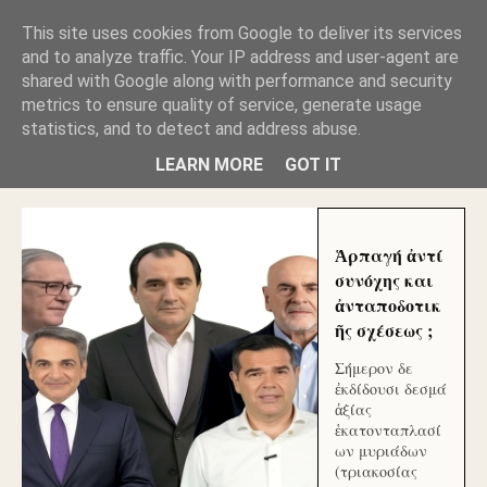
GLYFADAWEB: ΑΝΤΙ ΑΝΤΑΠΟΔΟΣΗΣ ΣΤΟΥΣ
This site uses cookies from Google to deliver its services
ΑΥΤΟΧΘΟΝΕΣ ΜΟΥ ΕΚΛΕΙΣΑΝ ΤΑ ΣΟΣΙΑΛ ΚΑΙ
and to analyze traffic. Your IP address and user-agent are
ΦΙΜΩΣΑΝ ΤΟ SITE. ΟΙ ΧΙΛΙΑΔΕΣ ΜΙΚΡΟΕΠΕΝΔΥΤΕΣ
ΕΠΕΝΔΥΣΑΤΕ ΓΙΑ ΛΕΗΛΑΣΙΑ ΚΑΙ ΕΓΚΛΗΜΑ ?
shared with Google along with performance and security
metrics to ensure quality of service, generate usage
statistics, and to detect and address abuse.
ΓΛΥΦΑΔΑ WEB |ΟΙ ΜΕΓΑΛΟΙ ΚΛΕΠΤΑΙ ΑΠΟ ΤΟ
ΜΙΚΡΟΝ ΑΠΑΓΟΥΣΙ
LEARN MORE
GOT IT
Ἁρπαγή ἀντί
συνόχης και
ἀνταποδοτικ
ῆς σχέσεως ;
Σήμερον δε
ἐκδίδουσι δεσμά
ἀξίας
ἑκατονταπλασί
ων μυριάδων
(τριακοσίας