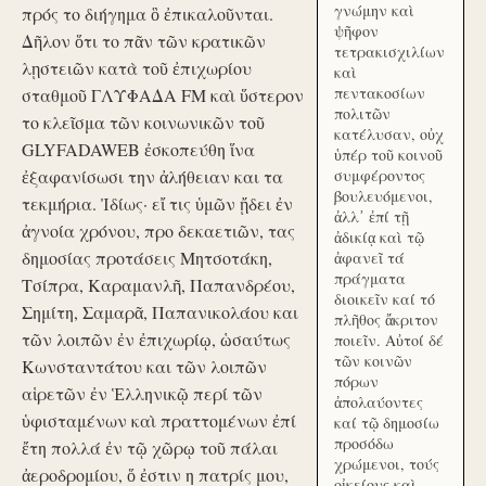
γνώμην καὶ
πρός το διήγημα ὃ ἐπικαλοῦνται.
ψῆφον
Δῆλον ὅτι το πᾶν τῶν κρατικῶν
τετρακισχιλίων
λῃστειῶν κατὰ τοῦ ἐπιχωρίου
καὶ
πεντακοσίων
σταθμοῦ ΓΛΥΦΑΔΑ FM καὶ ὕστερον
πολιτῶν
το κλεῖσμα τῶν κοινωνικῶν τοῦ
κατέλυσαν, οὐχ
GLYFADAWEB ἐσκοπεύθη ἵνα
ὑπέρ τοῦ κοινοῦ
ἐξαφανίσωσι την ἀλήθειαν και τα
συμφέροντος
βουλευόμενοι,
τεκμήρια. Ἰδίως· εἴ τις ὑμῶν ᾔδει ἐν
ἀλλ᾽ ἐπί τῇ
ἀγνοία χρόνου, προ δεκαετιῶν, τας
ἀδικίᾳ καὶ τῷ
δημοσίας προτάσεις Μητσοτάκη,
ἀφανεῖ τά
πράγματα
Τσίπρα, Καραμανλῆ, Παπανδρέου,
διοικεῖν καί τό
Σημίτη, Σαμαρᾶ, Παπανικολάου και
πλῆθος ἄκριτον
τῶν λοιπῶν ἐν ἐπιχωρίῳ, ὡσαύτως
ποιεῖν. Αὐτοί δέ
τῶν κοινῶν
Κωνσταντάτου και τῶν λοιπῶν
πόρων
αἱρετῶν ἐν Ἑλληνικῷ περί τῶν
ἀπολαύοντες
ὑφισταμένων καὶ πραττομένων ἐπί
καί τῷ δημοσίω
προσόδω
ἔτη πολλά ἐν τῷ χῶρῳ τοῦ πάλαι
χρώμενοι, τούς
ἀεροδρομίου, ὅ ἐστιν η πατρίς μου,
οἰκείους καὶ