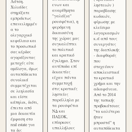
Λάτση.
ενων και
ληστειών )
Χιλιάδες
αναρίθμητα
παραβίασης
στηρίξατε
''γαλάζια''
κωδικών,
εμπράκτως
ρουσφέτια), η
φίμωσης με
επανειλημμέν
φερόμενη
κλείσιμο
α το
δικαιοσύνη
λογαριασμών
ολιγαρχικό
της χώρας μας
κ.ά από τους
κεφάλαιο και
συγκαλύπτει
συνεργάτες
το προσωπικό
το πολιτικό
της διαπλοκής
σας κέρδος
και κρατικό
- διαφθοράς
αγοράζοντας
έγκλημα. Στον
που
μετοχές είτε
αντίποδα επί
στοχεύουν
ομόλογα, όμως
δεκαετίες
αποκλειστικά
αυταπόδεικτα
είχαν πάντα
το κρατικό
συνολικά
συμμετοχή
χρήμα και την
συμμετέχεται
στις κρατικές
αδιαφάνεια.
σε λεηλασία
ληστείες
Από το 2014
και είστε
παράλληλα με
της τοπικής
κάπηλοι, διότι,
τα ρουσφέτια
προβοκάτσιας
έπειτα από
ΝΔ και
''τα καλύτερα
μια δεκαετία
ΠΑΣΟΚ,
ήταν
έμφαση στο
επίορκους
μπροστά'' η
real estate για
υπαλλήλους
αυταπόδεικτα
τα δις