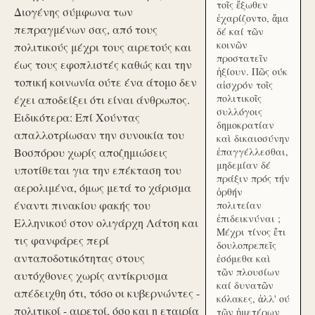
τοῖς ἔξωθεν
Διογένης σύμφωνα των
ἐχαρίζοντο, ἅμα
πεπραγμένων σας, από τους
δέ καί τῶν
κοινῶν
πολιτικούς μέχρι τους αιρετούς και
προστατεῖν
έως τους εφοπλιστές καθώς και την
ἠξίουν. Πῶς ούκ
τοπική κοινωνία ούτε ένα άτομο δεν
αἰσχρόν τοῖς
πολιτικοῖς
έχει αποδείξει ότι είναι άνθρωπος.
συλλόγοις
Ειδικότερα: Επί Χούντας
δημοκρατίαν
απαλλοτρίωσαν την συνοικία του
καὶ δικαιοσύνην
Βοσπόρου χωρίς αποζημιώσεις
ἐπαγγέλλεσθαι,
μηδεμίαν δέ
υποτίθεται για την επέκταση του
πράξιν πρός τήν
αερολιμένα, όμως μετά το χάρισμα
ὀρθήν
έναντι πινακίου φακής του
πολιτείαν
ἐπιδεικνύναι ;
Ελληνικού στον ολιγάρχη Λάτση και
Μέχρι τίνος ἔτι
τις φανφάρες περί
δουλοπρεπεῖς
ανταποδοτικότητας στους
ἐσόμεθα καὶ
τῶν πλουσίων
αυτόχθονες χωρίς αντίκρυσμα
καί δυνατῶν
απέδειχθη ότι, τόσο οι κυβερνώντες -
κόλακες, ἀλλ' ού
πολιτικοί - αιρετοί, όσο και η εταιρία
τῶν ἡμετέρων