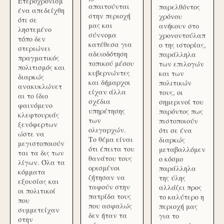
Ετεροχρονισμ
απαιτούνται
παρελθόντος
ένα απεδείχθη
στην περιοχή
χρόνου
ότι σε
μας και
ανήκουν στο
ληστεμένο
σύννομα
χρονοντούλαπ
τόπο δεν
κατέθεσα για
ο της ιστορίας,
στεριώνει
αδειοδότηση
παράλληλα
πραγματικός
τοπικού μέσου
των επιλογών
πολιτισμός και
κυβερνώντες
και των
διαρκώς
και δήμαρχοι
πολιτικών
ανακυκλώνετ
είχαν άλλα
τους, οι
αι το ίδιο
σχέδια
σημερινοί του
φαινόμενο
υπηρέτησης
παρόντος πως
κλεφτουριάς
των
πιστοποιούν
ξενόφερτων
ολιγαρχών.
ότι σε ένα
ώστε να
Το θέμα είναι
διαρκώς
μεγιστοποιούν
ότι έπειτα του
μεταβαλλόμεν
ται τα δις των
θανάτου τους
ο κόσμο
λίγων. Όλα τα
ορισμένοι
παράλληλα
κόμματα
ζήτησαν να
της ύλης
εξουσίας και
ταφούν στην
αλλάζει προς
οι πολιτικοί
πατρίδα τους
το καλύτερο η
που
που ασφαλώς
περιοχή μας
συμμετείχαν
δεν ήταν τα
για το
στην