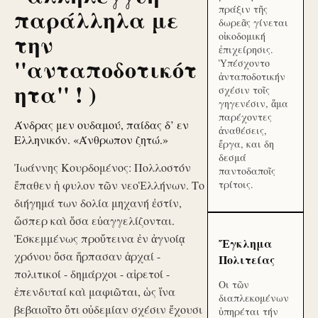
πράξιν τῆς
παράλληλα με
δωρεᾶς γίνεται
την
οἰκοδομική
ἐπιχείρησις.
''ανταποδοτικότ
Ὑπέσχοντο
ἀνταποδοτικήν
ητα'' ! )
σχέσιν τοῖς
γηγενέσιν, ἅμα
παρέχοντες
Άνδρας μεν ουδαμού, παίδας δ’ εν
ἀναθέσεις,
Ελληνικόν. «Άνθρωπον ζητώ.»
ἔργα, και δη
δεσμά
Ἰωάννης Κουρδομένος: Πολλοστόν
παντοδαποῖς
ἔπαθεν ἡ φυλον τῶν νεοἙλλήνων. Το
τρίτοις.
διήγημά των δολία μηχανή ἐστίν,
ὥσπερ καὶ ὅσα εὐαγγελίζονται.
Ἐσκεμμένως προὔτεινα ἐν ἀγνοίᾳ
Ἔγκλημα
χρόνου ὅσα ἥρπασαν ἀρχαί -
Πολιτείας
πολιτικοί - δημάρχοι - αἱρετοί -
Οι τῶν
ἐπενδυταί καὶ μαφιῶται, ὡς ἵνα
διαπλεκομένων
βεβαιοῖτο ὅτι οὐδεμίαν σχέσιν ἔχουσι
ὑπηρέται τήν