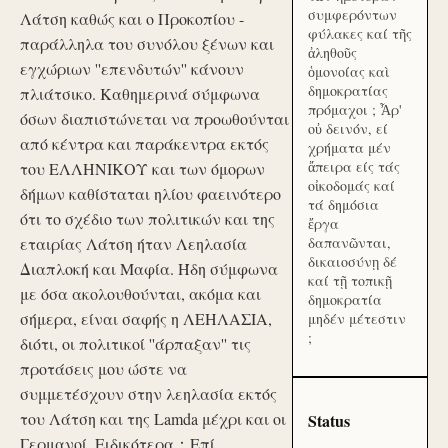
συμφερόντων
Λάτση καθώς και ο Προκοπίου -
φύλακες καί τῆς
παράλληλα του συνόλου ξένων και
ἀληθοῦς
εγχώριων ''επενδυτών'' κάνουν
ὁμονοίας καὶ
δημοκρατίας
πλιάτσικο. Καθημερινά σύμφωνα
πρόμαχοι ; Ἆρ'
όσων διαπιστώνεται να προωθούνται
οὐ δεινόν, εί
από κέντρα και παράκεντρα εκτός
χρήματα μέν
ἄπειρα είς τάς
του ΕΛΛΗΝΙΚΟΥ και των όμορων
οἰκοδομάς καί
δήμων καθίσταται ηλίου φαεινότερο
τά δημόσια
ότι το σχέδιο των πολιτικών και της
ἔργα
εταιρίας Λάτση ήταν Λεηλασία
δαπανῶνται,
δικαιοσύνῃ δέ
Διαπλοκή και Μαφία. Ήδη σύμφωνα
καί τῇ τοπικῇ
με όσα ακολουθούνται, ακόμα και
δημοκρατία
σήμερα, είναι σαφής η ΛΕΗΛΑΣΙΑ,
μηδέν μέτεστιν
;
διότι, οι πολιτικοί ''άρπαξαν'' τις
προτάσεις μου ώστε να
συμμετέσχουν στην λεηλασία εκτός
του Λάτση και της Lamda μέχρι και οι
Status
Γερμανοί. Ειδικότερα：Επί