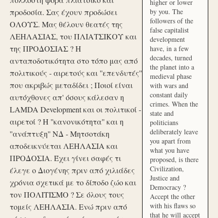
higher or lower
προδοσία. Σας έχουν προδώσει
by you. The
followers of the
ΟΛΟΥΣ. Μας θέλουν θεατές της
false capitalist
ΛΕΗΛΑΣΙΑΣ, του ΠΛΙΑΤΣΙΚΟΥ και
development
της ΠΡΟΔΟΣΙΑΣ ? Η
have, in a few
decades, turned
ανταποδοτικότητα στο τόπο μας από
the planet into a
πολιτικούς - αιρετούς και ''επενδυτές''
medieval phase
που ακριβώς μεταδίδει ; Ποιοί είναι
with wars and
constant daily
αυτόχθονες απ' όσους κάλεσαν η
crimes. When the
LAMDA Development και οι πολιτικοί -
state and
αιρετοί ? Η ''κανονικότητα'' και η
politicians
deliberately leave
''ανάπτυξη'' ΝΔ - Μητσοτάκη
you apart from
αποδεικνύεται ΛΕΗΛΑΣΙΑ και
what you have
ΠΡΟΔΟΣΙΑ. Έχει γίνει σαφές τι
proposed, is there
Civilization,
έλεγε ο Διογένης πριν από χιλιάδες
Justice and
χρόνια σχετικά με το δίποδο ζώο και
Democracy ?
τον ΠΟΛΙΤΙΣΜΟ ? Σε όλους τους
Accept the other
with his flaws so
τομείς ΛΕΗΛΑΣΙΑ. Ενώ πριν από
that he will accept