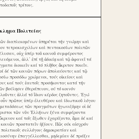
τοδαποῖς τρίτοις.
κλημα Πολιτείας
τῶν διαπλεκομένων ὑπηρέται τήν γνώμην καὶ
ον τετρακισχιλίων καὶ πεντακοσίων πολιτῶν
έλυσαν, οὐχ ὑπέρ τοῦ κοινοῦ συμφέροντος
λευόμενοι, ἀλλ᾽ ἐπί τῇ ἀδικίᾳ καὶ τῷ ἀφανεῖ τά
γματα διοικεῖν καί τό πλῆθος ἄκριτον ποιεῖν.
οί δέ τῶν κοινῶν πόρων ἀπολαύοντες καί τῷ
οσίω προσόδω χρώμενοι, τούς οἰκείους καὶ
ους καί τούς ἑαυτοῖς προσήκοντας κατά τήν
ῶν βούλησιν ἐθεράπευον, ού τό κοινόν
λοῦντες ἀλλά τό ἴδιον κέρδος ζητοῦντες. Ἐγώ
 οὖν πρῶτος ὑπέρ ἐλευθέρου καὶ ίδιωτικοῦ λόγου
 μεταδόσεως τῶν πραγμάτων ἠγωνιζόμην οἱ δέ
ριστοι τῶν νῦν Ἑλλήνων ξένα συμφέροντα
ὔκρινον καί τοῖς ἔξωθεν ἐχαρίζοντο, ἅμα δέ καί
 κοινῶν προστατεῖν ἠξίουν. Πῶς ούκ αἰσχρόν
ς πολιτικοῖς συλλόγοις δημοκρατίαν καὶ
αιοσύνην ἐπαγγέλλεσθαι, μηδεμίαν δέ πράξιν