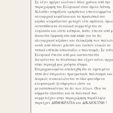
Σε λίγες ημέρες κλείνουν δέκα χρόνια από την
παραχώρηση του Ελληνικού στον όμιλο Λάτση.
Χιλιάδες στηρίξατε εμπράκτως επανειλημμένα 
ολιγαρχικό κεφάλαιο και το προσωπικό σας
κέρδος αγοράζοντας μετοχές είτε ομόλογα, όμω
αυταπόδεικτα συνολικά συμμετέχεται σε
λεηλασία και είστε κάπηλοι, διότι, έπειτα από μ
δεκαετία έμφαση στο real estate για τα δις
ολιγαρχικού κέρδους και ψιλοκέρδη των πολλών
εκτός από τόνους μπετόν και λοιπών υλικών σε
τοπικό επίπεδο απουσιάζει ο πολιτισμός. Σε απλ
Ελληνικά έπειτα από μια εκατονταετία
διευρύνεται το πλιάτσικο που είχαν κάνει αρχι
στην περιοχή μια χούφτα άτομα.
Ετεροχρονισμένα απεδείχθη ότι σε ληστεμένο
τόπο δεν στεριώνει πραγματικός πολιτισμός και
διαρκώς ανακυκλώνεται το ίδιο φαινόμενο
κλεφτουριάς ξενόφερτων ώστε να
μεγιστοποιούνται τα δις των λίγων. Όλα τα
κόμματα εξουσίας και οι πολιτικοί που
συμμετείχαν στην παραχώρηση παράλληλα
παρείχαν ΔΗΜΟΚΡΑΤΙΑ και ΔΙΚΑΙΟΣΥΝΗ ?