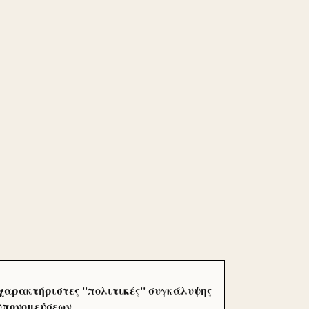
χαρακτήριστες ''πολιτικές'' συγκάλυψης
 υπονομεύσεων