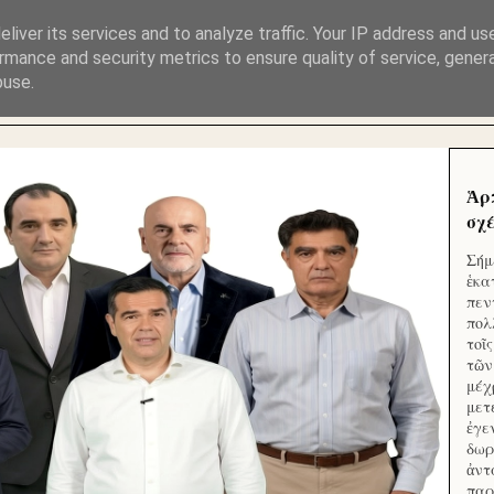
ΜΟΥ ΕΚΛΕΙΣΑΝ ΤΑ ΣΟΣΙΑΛ ΚΑΙ ΦΙΜΩΣΑΝ ΤΟ SITE. ΟΙ 
liver its services and to analyze traffic. Your IP address and us
rmance and security metrics to ensure quality of service, gene
buse.
 ΑΠΟ ΤΟ ΜΙΚΡΟΝ ΑΠΑΓΟΥΣΙ
Ἁρ
σχέ
Σήμ
ἑκα
πεν
πολ
τοῖ
τῶν
μέχ
μετ
ἐγε
δωρ
ἀντ
παρ