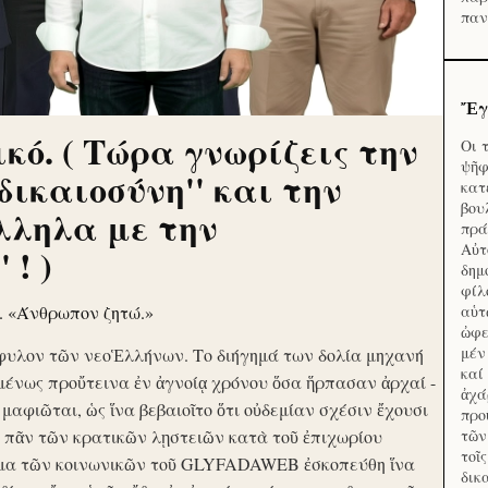
παν
Ἔγ
κό. ( Τώρα γνωρίζεις την
Οι 
ψῆφ
'δικαιοσύνη'' και την
κατ
βου
λληλα με την
πρά
Αὐτ
 ! )
δημ
φίλ
ν. «Άνθρωπον ζητώ.»
αὑτ
ὠφε
μέν
φυλον τῶν νεοἙλλήνων. Το διήγημά των δολία μηχανή
καί
μένως προὔτεινα ἐν ἀγνοίᾳ χρόνου ὅσα ἥρπασαν ἀρχαί -
ἀχά
ὶ μαφιῶται, ὡς ἵνα βεβαιοῖτο ὅτι οὐδεμίαν σχέσιν ἔχουσι
προ
το πᾶν τῶν κρατικῶν λῃστειῶν κατὰ τοῦ ἐπιχωρίου
τῶν
τοῖ
μα τῶν κοινωνικῶν τοῦ GLYFADAWEB ἐσκοπεύθη ἵνα
δικ