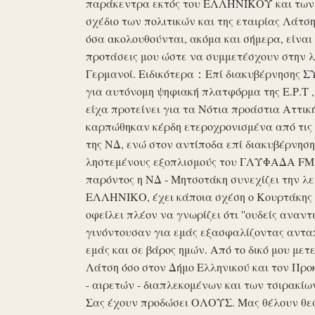
παράκεντρα εκτός του ΕΛΛΗΝΙΚΟΥ και των ό
σχέδιο των πολιτικών και της εταιρίας Λάτ
όσα ακολουθούνται, ακόμα και σήμερα, είναι σ
προτάσεις μου ώστε να συμμετέσχουν στην λε
Γερμανοί. Ειδικότερα：Επί διακυβέρνησης ΣΥΡ
για αυτόνομη ψηφιακή πλατφόρμα της Ε.Ρ.Τ ,
είχα προτείνει για τα Νότια προάστια Αττικ
καρπώθηκαν κέρδη ετεροχρονισμένα από τις 
της ΝΔ, ενώ στον αντίποδα επί διακυβέρνη
ληστεμένους εξοπλισμούς του ΓΛΥΦΑΔΑ FM στ
παρόντος η ΝΔ - Μητσοτάκη συνεχίζει την λ
ΕΛΛΗΝΙΚΟ, έχει κάποια σχέση ο Κουρτάκης η
οφείλει πλέον να γνωρίζει ότι ''ουδείς αναντ
γινόντουσαν για εμάς εξασφαλίζοντας ανταπ
εμάς και σε βάρος ημών. Από το δικό μου μετ
Λάτση όσο στον Δήμο Ελληνικού και τον Προκ
- αιρετών - διαπλεκομένων και των τσιρακίω
Σας έχουν προδώσει ΟΛΟΥΣ. Μας θέλουν θε