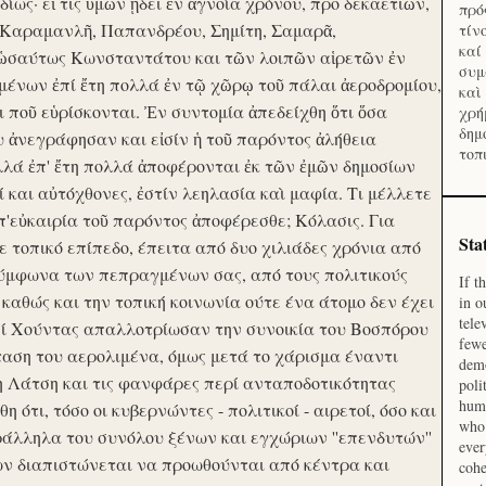
ίως· εἴ τις ὑμῶν ᾔδει ἐν ἀγνοία χρόνου, προ δεκαετιῶν,
πρό
 Καραμανλῆ, Παπανδρέου, Σημίτη, Σαμαρᾶ,
τίν
καί
 ὡσαύτως Κωνσταντάτου και τῶν λοιπῶν αἱρετῶν ἐν
συμ
ένων ἐπί ἔτη πολλά ἐν τῷ χῶρῳ τοῦ πάλαι ἀεροδρομίου,
καὶ
οι ποῦ εὑρίσκονται. Ἐν συντομία ἀπεδείχθη ὅτι ὅσα
χρή
δημ
υ ἀνεγράφησαν και εἰσίν ἡ τοῦ παρόντος ἀλήθεια
τοπ
λλά ἐπ' ἔτη πολλά ἀποφέρονται ἐκ τῶν ἐμῶν δημοσίων
και αὐτόχθονες, ἐστίν λεηλασία καὶ μαφία. Τι μέλλετε
π'εὐκαιρία τοῦ παρόντος ἀποφέρεσθε; Κόλασις. Για
Sta
ε τοπικό επίπεδο, έπειτα από δυο χιλιάδες χρόνια από
σύμφωνα των πεπραγμένων σας, από τους πολιτικούς
If t
 καθώς και την τοπική κοινωνία ούτε ένα άτομο δεν έχει
in o
tele
Επί Χούντας απαλλοτρίωσαν την συνοικία του Βοσπόρου
fewe
ταση του αερολιμένα, όμως μετά το χάρισμα έναντι
demo
η Λάτση και τις φανφάρες περί ανταποδοτικότητας
poli
huma
ότι, τόσο οι κυβερνώντες - πολιτικοί - αιρετοί, όσο και
who 
ράλληλα του συνόλου ξένων και εγχώριων ''επενδυτών''
ever
ν διαπιστώνεται να προωθούνται από κέντρα και
cohe