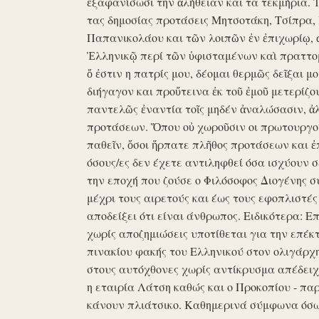
ἐξαφανίσωσι την ἀλήθειαν και τα τεκμήρια. Ἰδ
τας δημοσίας προτάσεις Μητσοτάκη, Τσίπρα,
Παπανικολάου και τῶν λοιπῶν ἐν ἐπιχωρίῳ,
Ἑλληνικῷ περί τῶν ὑφισταμένων καὶ πραττομ
ὅ ἐστιν η πατρίς μου, δέομαι θερμῶς δεῖξαι μ
διήγαγον και προὔτεινα ἐκ τοῦ ἐμοῦ μετερίζο
παντελῶς ἐναντία τοῖς μηδέν ἀναλώσασιν, ἀ
προτάσεων. Ὅπου οὐ χωροῦσιν οι πρωτουργοί 
παθεῖν, ὅσοι ἥρπατε πλῆθος προτάσεων και ἐ
όσους/ες δεν έχετε αντιληφθεί όσα ισχύουν σ
την εποχή που ζούσε ο Φιλόσοφος Διογένης 
μέχρι τους αιρετούς και έως τους εφοπλιστές
αποδείξει ότι είναι άνθρωπος. Ειδικότερα: 
χωρίς αποζημιώσεις υποτίθεται για την επέκ
πινακίου φακής του Ελληνικού στον ολιγάρχ
στους αυτόχθονες χωρίς αντίκρυσμα απέδειχθη 
η εταιρία Λάτση καθώς και ο Προκοπίου - πα
κάνουν πλιάτσικο. Καθημερινά σύμφωνα όσω