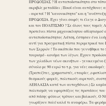
ΠΡΟΔΟΣΙΑΣ ? Η ανταποδοτικότητα στο τόπο μα
ακριβώς μεταδίδει ; Ποιοί είναι αυτόχθονες 
- αιρετοί ? Η ''κανονικότητα'' και η ''ανάπ
ΠΡΟΔΟΣΙΑ. Έχει γίνει σαφές τι έλεγε ο Διογέ
και τον ΠΟΛΙΤΙΣΜΟ ? Σε όλους τους τομείς 
προτείνει πίστα μηχανοκίνητου αθλητισμού ο
ανταποδοτικότητας Λάτση, έστησαν ένα λυόμε
αντί για πραγματική πίστα περιμετρικά του 
των Σερρών ! Το οικόπεδο που γεννήθηκα το 
τουρισμό - κονόμα των λίγων. Έχουν προδώσει 
των χιλιάδων νέων ακινήτων - γενικευμένο ξ
σύνολο με 90 ευρώ το τ.μ. για νέες οικοδομ
(Τραπεζίτες, χρηματιστές, εταιρίες ,εφοπλισ
θεσμικούς φορείς, πολιτικούς-αιρετούς, συστη
ΛΕΗΛΑΣΙΑ κατά των αυτοχθόνων.) Σε καμία 
πολιτισμός να υφαρπάζεις τις προτάσεις τ
από πάσης φύσεως τρίτους και βολικούς. Ο Ν
γνωρίζουν πολύ καλά τι αναφέρω. Τα φερόμε