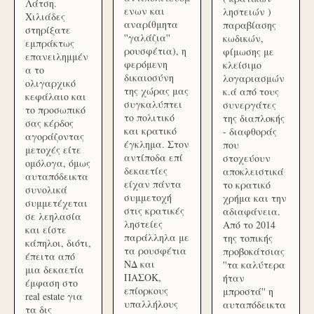
Λάτση.
ενων και
ληστειών )
Χιλιάδες
αναρίθμητα
παραβίασης
στηρίξατε
''γαλάζια''
κωδικών,
εμπράκτως
ρουσφέτια), η
φίμωσης με
επανειλημμέν
φερόμενη
κλείσιμο
α το
δικαιοσύνη
λογαριασμών
ολιγαρχικό
της χώρας μας
κ.ά από τους
κεφάλαιο και
συγκαλύπτει
συνεργάτες
το προσωπικό
το πολιτικό
της διαπλοκής
σας κέρδος
και κρατικό
- διαφθοράς
αγοράζοντας
έγκλημα. Στον
που
μετοχές είτε
αντίποδα επί
στοχεύουν
ομόλογα, όμως
δεκαετίες
αποκλειστικά
αυταπόδεικτα
είχαν πάντα
το κρατικό
συνολικά
συμμετοχή
χρήμα και την
συμμετέχεται
στις κρατικές
αδιαφάνεια.
σε λεηλασία
ληστείες
Από το 2014
και είστε
παράλληλα με
της τοπικής
κάπηλοι, διότι,
τα ρουσφέτια
προβοκάτσιας
έπειτα από
ΝΔ και
''τα καλύτερα
μια δεκαετία
ΠΑΣΟΚ,
ήταν
έμφαση στο
επίορκους
μπροστά'' η
real estate για
υπαλλήλους
αυταπόδεικτα
τα δις