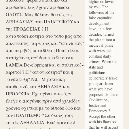
higher or lower
προδοσία. Σας έχουν προδώσει
by you. The
followers of the
ΟΛΟΥΣ. Μας θέλουν θεατές της
false capitalist
ΛΕΗΛΑΣΙΑΣ, του ΠΛΙΑΤΣΙΚΟΥ και
development
της ΠΡΟΔΟΣΙΑΣ ? Η
have, in a few
decades, turned
ανταποδοτικότητα στο τόπο μας από
the planet into a
πολιτικούς - αιρετούς και ''επενδυτές''
medieval phase
που ακριβώς μεταδίδει ; Ποιοί είναι
with wars and
constant daily
αυτόχθονες απ' όσους κάλεσαν η
crimes. When the
LAMDA Development και οι πολιτικοί -
state and
αιρετοί ? Η ''κανονικότητα'' και η
politicians
deliberately leave
''ανάπτυξη'' ΝΔ - Μητσοτάκη
you apart from
αποδεικνύεται ΛΕΗΛΑΣΙΑ και
what you have
ΠΡΟΔΟΣΙΑ. Έχει γίνει σαφές τι
proposed, is there
Civilization,
έλεγε ο Διογένης πριν από χιλιάδες
Justice and
χρόνια σχετικά με το δίποδο ζώο και
Democracy ?
τον ΠΟΛΙΤΙΣΜΟ ? Σε όλους τους
Accept the other
with his flaws so
τομείς ΛΕΗΛΑΣΙΑ. Ενώ πριν από
that he will accept