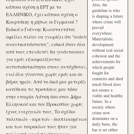
Also, the
κάποια σχέση η ΕΡΤ με το
guideline is who
ΕΛΛΗΝΙΚΟ, έχει κάποια σχέση ο
is shaping a future
Κουρτάκης η μήπως οι Γερμανοί ?
where crime will
prevail
Ειδικά ο Γιάννης Κωνσταντάτος
everywhere.
οφείλει πλέον να γνωρίζει ότι ''ουδείς
Materialistic
αναντικατάστατος'', ειδικά όταν όλα
development
without real social
από τους επενδυτές θα γινόντουσαν
cohesion and the
για εμάς εξασφαλίζοντας
achievements for
ανταποδοτικότητα στους αυτόχθονες,
which people
fought for
ενώ όλα γίνονται χωρίς εμάς και σε
centuries and shed
βάρος ημών. Από το δικό μου μετερίζι
much blood does
κατέθεσα τις προτάσεις μου τόσο
not ensure a
viable and healthy
στην εταιρία Λάτση όσο στον Δήμο
future. In a
Ελληνικού και τον Προκοπίου χωρίς
society where
ίχνος ενεργειών τους. Το σχέδιο
crime now
dominates on a
πολιτικών - αιρετών - διαπλεκομένων
daily basis, the
και των τσιρακίων τους ήταν για
bar is set either
πολλοστή φορά πλιάτσικο και