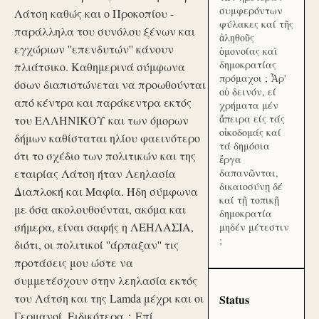
συμφερόντων
Λάτση καθώς και ο Προκοπίου -
φύλακες καί τῆς
παράλληλα του συνόλου ξένων και
ἀληθοῦς
εγχώριων ''επενδυτών'' κάνουν
ὁμονοίας καὶ
δημοκρατίας
πλιάτσικο. Καθημερινά σύμφωνα
πρόμαχοι ; Ἆρ'
όσων διαπιστώνεται να προωθούνται
οὐ δεινόν, εί
από κέντρα και παράκεντρα εκτός
χρήματα μέν
ἄπειρα είς τάς
του ΕΛΛΗΝΙΚΟΥ και των όμορων
οἰκοδομάς καί
δήμων καθίσταται ηλίου φαεινότερο
τά δημόσια
ότι το σχέδιο των πολιτικών και της
ἔργα
εταιρίας Λάτση ήταν Λεηλασία
δαπανῶνται,
δικαιοσύνῃ δέ
Διαπλοκή και Μαφία. Ήδη σύμφωνα
καί τῇ τοπικῇ
με όσα ακολουθούνται, ακόμα και
δημοκρατία
σήμερα, είναι σαφής η ΛΕΗΛΑΣΙΑ,
μηδέν μέτεστιν
;
διότι, οι πολιτικοί ''άρπαξαν'' τις
προτάσεις μου ώστε να
συμμετέσχουν στην λεηλασία εκτός
του Λάτση και της Lamda μέχρι και οι
Status
Γερμανοί. Ειδικότερα：Επί