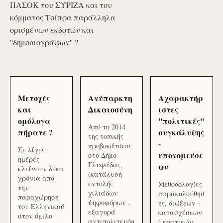
ΠΑΣΟΚ του ΣΥΡΙΖΑ και του
κόμματος Τσίπρα παράλληλα
ορισμένων εκδοτών και
''δημοσιογράφων'' ?
Μετοχές
Ανύπαρκτη
Αχαρακτήρ
και
Δικαιοσύνη
ιστες
ομόλογα
''πολιτικές''
Από το 2014
πήρατε ?
συγκάλυψης
της τοπικής
-
προβοκάτσιας
Σε λίγες
υπονομεύσε
στο Δήμο
ημέρες
Γλυφάδας,
ων
κλείνουν δέκα
(κατάλυση
χρόνια από
εντολής
Μεθοδολογίες
την
χιλιάδων
παρακολούθησ
παραχώρηση
ψηφοφόρων ,
ης, διώξεων -
του Ελληνικού
εξαγορά
κατασχέσεων
στον όμιλο
αντιπολιτευόμ
( κρατικών