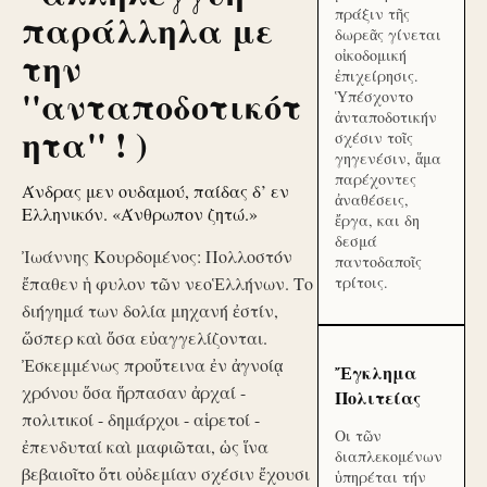
πράξιν τῆς
παράλληλα με
δωρεᾶς γίνεται
την
οἰκοδομική
ἐπιχείρησις.
''ανταποδοτικότ
Ὑπέσχοντο
ἀνταποδοτικήν
ητα'' ! )
σχέσιν τοῖς
γηγενέσιν, ἅμα
παρέχοντες
Άνδρας μεν ουδαμού, παίδας δ’ εν
ἀναθέσεις,
Ελληνικόν. «Άνθρωπον ζητώ.»
ἔργα, και δη
δεσμά
Ἰωάννης Κουρδομένος: Πολλοστόν
παντοδαποῖς
ἔπαθεν ἡ φυλον τῶν νεοἙλλήνων. Το
τρίτοις.
διήγημά των δολία μηχανή ἐστίν,
ὥσπερ καὶ ὅσα εὐαγγελίζονται.
Ἐσκεμμένως προὔτεινα ἐν ἀγνοίᾳ
Ἔγκλημα
χρόνου ὅσα ἥρπασαν ἀρχαί -
Πολιτείας
πολιτικοί - δημάρχοι - αἱρετοί -
Οι τῶν
ἐπενδυταί καὶ μαφιῶται, ὡς ἵνα
διαπλεκομένων
βεβαιοῖτο ὅτι οὐδεμίαν σχέσιν ἔχουσι
ὑπηρέται τήν