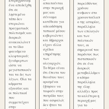
Ετεροχρονισμ
απαιτούνται
παρελθόντος
ένα απεδείχθη
στην περιοχή
χρόνου
ότι σε
μας και
ανήκουν στο
ληστεμένο
σύννομα
χρονοντούλαπ
τόπο δεν
κατέθεσα για
ο της ιστορίας,
στεριώνει
αδειοδότηση
παράλληλα
πραγματικός
τοπικού μέσου
των επιλογών
πολιτισμός και
κυβερνώντες
και των
διαρκώς
και δήμαρχοι
πολιτικών
ανακυκλώνετ
είχαν άλλα
τους, οι
αι το ίδιο
σχέδια
σημερινοί του
φαινόμενο
υπηρέτησης
παρόντος πως
κλεφτουριάς
των
πιστοποιούν
ξενόφερτων
ολιγαρχών.
ότι σε ένα
ώστε να
Το θέμα είναι
διαρκώς
μεγιστοποιούν
ότι έπειτα του
μεταβαλλόμεν
ται τα δις των
θανάτου τους
ο κόσμο
λίγων. Όλα τα
ορισμένοι
παράλληλα
κόμματα
ζήτησαν να
της ύλης
εξουσίας και
ταφούν στην
αλλάζει προς
οι πολιτικοί
πατρίδα τους
το καλύτερο η
που
που ασφαλώς
περιοχή μας
συμμετείχαν
δεν ήταν τα
για το
στην