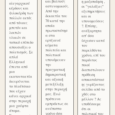
και βαλτούς
η μαζοποίηση ,
ολιγαρχικού
αστυνομικούς.
οι ''γαλάζιες''
κέρδους και
Από την
εξυπηρετήσεις
ψιλοκέρδη των
δεκαετία του
και οι
πολλών εκτός
70 κατά την
υπονομεύσεις
από τόνους
οποία
?. Επίσης,
μπετόν και
πρωτοστάτησ
ανέξαρτητα
λοιπών
α στα
απ' όσα
υλικών σε
ερτζιανά
ίσχυσαν κατά
τοπικό επίπεδο
κύματα
τον
απουσιάζει ο
πολιτεία και
παρελθόντα
πολιτισμός. Σε
πολιτικοί
χρόνο, επί του
απλά
υπονόμευαν
παρόντος
Ελληνικά
την
ποιοί
έπειτα από
πραγματική
διαπιστώνουν
μια
δημοκρατική
πρόθεση
εκατονταετία
και αξιακή
αποκατάστασ
διευρύνεται
μετεξέλιξη
ης γυρίζοντας
το πλιάτσικο
στην περιοχή
σελίδα από το
που είχαν
μας. Ενώ
χθές στο
κάνει αρχικά
πρότεινα
μέλλον ? Ας
στην περιοχή
εμπράκτως σε
υποθέσουμε
μια χούφτα
ανύποπτο
ότι οι
άτομα.
χρόνο όσα
πολιτικοί του