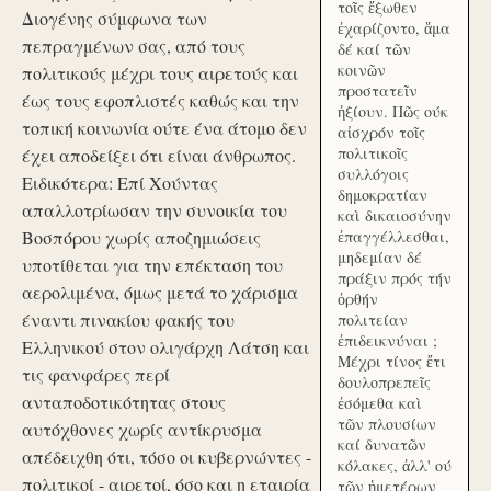
τοῖς ἔξωθεν
Διογένης σύμφωνα των
ἐχαρίζοντο, ἅμα
πεπραγμένων σας, από τους
δέ καί τῶν
κοινῶν
πολιτικούς μέχρι τους αιρετούς και
προστατεῖν
έως τους εφοπλιστές καθώς και την
ἠξίουν. Πῶς ούκ
τοπική κοινωνία ούτε ένα άτομο δεν
αἰσχρόν τοῖς
πολιτικοῖς
έχει αποδείξει ότι είναι άνθρωπος.
συλλόγοις
Ειδικότερα: Επί Χούντας
δημοκρατίαν
απαλλοτρίωσαν την συνοικία του
καὶ δικαιοσύνην
Βοσπόρου χωρίς αποζημιώσεις
ἐπαγγέλλεσθαι,
μηδεμίαν δέ
υποτίθεται για την επέκταση του
πράξιν πρός τήν
αερολιμένα, όμως μετά το χάρισμα
ὀρθήν
έναντι πινακίου φακής του
πολιτείαν
ἐπιδεικνύναι ;
Ελληνικού στον ολιγάρχη Λάτση και
Μέχρι τίνος ἔτι
τις φανφάρες περί
δουλοπρεπεῖς
ανταποδοτικότητας στους
ἐσόμεθα καὶ
τῶν πλουσίων
αυτόχθονες χωρίς αντίκρυσμα
καί δυνατῶν
απέδειχθη ότι, τόσο οι κυβερνώντες -
κόλακες, ἀλλ' ού
πολιτικοί - αιρετοί, όσο και η εταιρία
τῶν ἡμετέρων