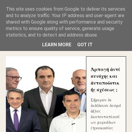
GLYFADAWEB: ΑΝΤΙ ΑΝΤΑΠΟΔΟΣΗΣ ΣΤΟΥΣ
This site uses cookies from Google to deliver its services
ΑΥΤΟΧΘΟΝΕΣ ΜΟΥ ΕΚΛΕΙΣΑΝ ΤΑ ΣΟΣΙΑΛ ΚΑΙ
and to analyze traffic. Your IP address and user-agent are
ΦΙΜΩΣΑΝ ΤΟ SITE. ΟΙ ΧΙΛΙΑΔΕΣ ΜΙΚΡΟΕΠΕΝΔΥΤΕΣ
ΕΠΕΝΔΥΣΑΤΕ ΓΙΑ ΛΕΗΛΑΣΙΑ ΚΑΙ ΕΓΚΛΗΜΑ ?
shared with Google along with performance and security
metrics to ensure quality of service, generate usage
statistics, and to detect and address abuse.
ΓΛΥΦΑΔΑ WEB |ΟΙ ΜΕΓΑΛΟΙ ΚΛΕΠΤΑΙ ΑΠΟ ΤΟ
ΜΙΚΡΟΝ ΑΠΑΓΟΥΣΙ
LEARN MORE
GOT IT
Ἁρπαγή ἀντί
συνόχης και
ἀνταποδοτικ
ῆς σχέσεως ;
Σήμερον δε
ἐκδίδουσι δεσμά
ἀξίας
ἑκατονταπλασί
ων μυριάδων
(τριακοσίας