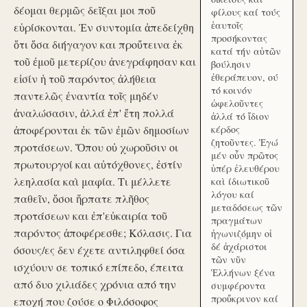
δέομαι θερμῶς δεῖξαι μοι ποῦ
φίλους καί τούς
ἑαυτοῖς
εὑρίσκονται. Ἐν συντομία ἀπεδείχθη
προσήκοντας
ὅτι ὅσα διήγαγον και προὔτεινα ἐκ
κατά τήν αὑτῶν
τοῦ ἐμοῦ μετερίζου ἀνεγράφησαν και
βούλησιν
ἐθεράπευον, ού
εἰσίν ἡ τοῦ παρόντος ἀλήθεια
τό κοινόν
παντελῶς ἐναντία τοῖς μηδέν
ὠφελοῦντες
ἀναλώσασιν, ἀλλά ἐπ' ἔτη πολλά
ἀλλά τό ἴδιον
ἀποφέρονται ἐκ τῶν ἐμῶν δημοσίων
κέρδος
ζητοῦντες. Ἐγώ
προτάσεων. Ὅπου οὐ χωροῦσιν οι
μέν οὖν πρῶτος
πρωτουργοί και αὐτόχθονες, ἐστίν
ὑπέρ ἐλευθέρου
λεηλασία καὶ μαφία. Τι μέλλετε
καὶ ίδιωτικοῦ
λόγου καί
παθεῖν, ὅσοι ἥρπατε πλῆθος
μεταδόσεως τῶν
προτάσεων και ἐπ'εὐκαιρία τοῦ
πραγμάτων
παρόντος ἀποφέρεσθε; Κόλασις. Για
ἠγωνιζόμην οἱ
δέ ἀχάριστοι
όσους/ες δεν έχετε αντιληφθεί όσα
τῶν νῦν
ισχύουν σε τοπικό επίπεδο, έπειτα
Ἑλλήνων ξένα
από δυο χιλιάδες χρόνια από την
συμφέροντα
προὔκρινον καί
εποχή που ζούσε ο Φιλόσοφος