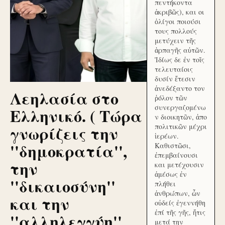
πεντήκοντα
ἀκριβῶς), και οι
ὀλίγοι ποιούσι
τους πολλούς
μετύχειν τῆς
ἁρπαγῆς αὐτῶν.
Ἰδίως δε ἐν τοῖς
τελευταίοις
δυσίν ἔτεσιν
ἀνεδέξαντο τον
Λεηλασία στο
ῥόλον τῶν
συνεργαζομένω
Ελληνικό. ( Τώρα
ν διοικητῶν, ἀπο
γνωρίζεις την
πολιτικῶν μέχρι
ἱερέων.
''δημοκρατία'',
Καθιστῶσι,
ἐπεμβαίνουσι
την
και μετέχουσιν
ἀμέσως ἐν
''δικαιοσύνη''
πλήθει
ἀνθρώπων, ὧν
και την
οὐδείς ἐγεννήθη
ἐπί τῆς γῆς, ἥτις
''αλληλεγγύη''
μετά την