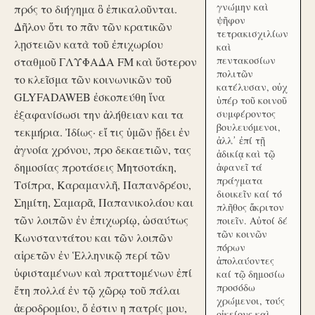
γνώμην καὶ
πρός το διήγημα ὃ ἐπικαλοῦνται.
ψῆφον
Δῆλον ὅτι το πᾶν τῶν κρατικῶν
τετρακισχιλίων
λῃστειῶν κατὰ τοῦ ἐπιχωρίου
καὶ
πεντακοσίων
σταθμοῦ ΓΛΥΦΑΔΑ FM καὶ ὕστερον
πολιτῶν
το κλεῖσμα τῶν κοινωνικῶν τοῦ
κατέλυσαν, οὐχ
GLYFADAWEB ἐσκοπεύθη ἵνα
ὑπέρ τοῦ κοινοῦ
ἐξαφανίσωσι την ἀλήθειαν και τα
συμφέροντος
βουλευόμενοι,
τεκμήρια. Ἰδίως· εἴ τις ὑμῶν ᾔδει ἐν
ἀλλ᾽ ἐπί τῇ
ἀγνοία χρόνου, προ δεκαετιῶν, τας
ἀδικίᾳ καὶ τῷ
δημοσίας προτάσεις Μητσοτάκη,
ἀφανεῖ τά
πράγματα
Τσίπρα, Καραμανλῆ, Παπανδρέου,
διοικεῖν καί τό
Σημίτη, Σαμαρᾶ, Παπανικολάου και
πλῆθος ἄκριτον
τῶν λοιπῶν ἐν ἐπιχωρίῳ, ὡσαύτως
ποιεῖν. Αὐτοί δέ
τῶν κοινῶν
Κωνσταντάτου και τῶν λοιπῶν
πόρων
αἱρετῶν ἐν Ἑλληνικῷ περί τῶν
ἀπολαύοντες
ὑφισταμένων καὶ πραττομένων ἐπί
καί τῷ δημοσίω
προσόδω
ἔτη πολλά ἐν τῷ χῶρῳ τοῦ πάλαι
χρώμενοι, τούς
ἀεροδρομίου, ὅ ἐστιν η πατρίς μου,
οἰκείους καὶ