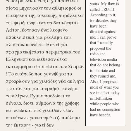
τέσσερις δεκαετίες είχα προτείνει
yours. My flaw is
πίστα μηχανοκίνητου αθλητισμού οι
called TRUTH.
επιτήδειοι της πολιτικής, παράλληλα
According to it,
for decades they
της φερόμενης ανταποδοτικότητας
have been
Λάτση, έστησαν ένα λυόμενο
directed against
αποκλειστικά για ρεκλάμα του
me. I can prove
that I actually
πλιάτσικου real estate αντί για
proposed the
πραγματική πίστα περιμετρικά του
radio and
Ελληνικού και διέθεσαν δέκα
television media
that do not belong
εκατομμύρια στην πίστα των Σερρών
to the state and
! Το οικόπεδο που γεννήθηκα το
they ruined me.
προορίζουν για χιλιάδες νέα ακίνητα
Also, I proposed
most of what you
-μπετόν και για τουρισμό - κονόμα
see in effect today
των λίγων. Έχουν προδώσει το
in Hellinikon
σύνολο, διότι, σύμφωνα της χρήσης
while people who
had no connection
real estate και των χιλιάδων νέων
have benefit.
ακινήτων - γενικευμένο ξεπούλημα
της έκτασης - γιατί δεν