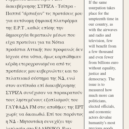
If the same
διακυβέρνησης ΣΥΡΙΖΑ - Τσίπρα -
usurpation takes
Παππά ''άρπαξαν'' τις προτάσεις μου
place for the
umpteenth time in
για αυτόνομη ψηφιακή πλατφόρμα
our country, as
της Ε.Ρ.Τ , καθώς επίσης την
with the airwaves
δημιουργία θεματικών μέσων που
and radio and
television, few
είχα προτείνει για τα Νότια
will benefit from
προάστια Αττικής που προφανώς δεν
a few thousand
ίσχυσε στα νότια, όμως καρπώθηκαν
and even fewer
from billions euro
κέρδη ετεροχρονισμένα από τις
without equality,
προτάσεις μου κυβερνώντες και το
justice and
πελατειακό σύστημα της ΝΔ, ενώ
democracy. The
issue is to
στον αντίποδα επί διακυβέρνησης
measured how
ΣΥΡΙΖΑ συνέχισαν να παρακρατούν
much more can
τους ληστεμένους εξοπλισμούς του
politicians,
elected officials,
ΓΛΥΦΑΔΑ FM στις αποθήκες της ΕΡΤ
and economic
χωρίς να δικαιωθώ. Επί του παρόντος
actors devalue
η ΝΔ - Μητσοτάκη συνεχίζει την
humanity's most
λεηλασία στο ΕΛΛΗΝΙΚΟ. Έχει
precious goods.