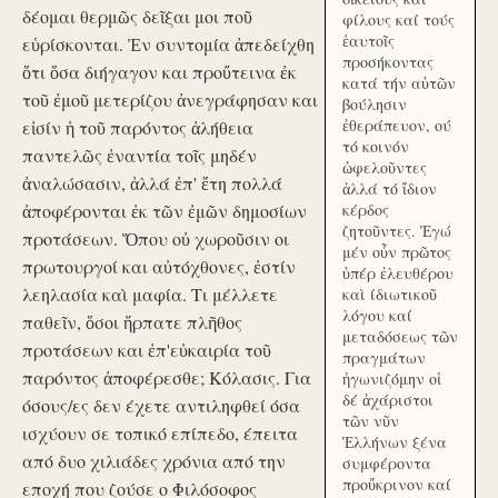
δέομαι θερμῶς δεῖξαι μοι ποῦ
φίλους καί τούς
ἑαυτοῖς
εὑρίσκονται. Ἐν συντομία ἀπεδείχθη
προσήκοντας
ὅτι ὅσα διήγαγον και προὔτεινα ἐκ
κατά τήν αὑτῶν
τοῦ ἐμοῦ μετερίζου ἀνεγράφησαν και
βούλησιν
ἐθεράπευον, ού
εἰσίν ἡ τοῦ παρόντος ἀλήθεια
τό κοινόν
παντελῶς ἐναντία τοῖς μηδέν
ὠφελοῦντες
ἀναλώσασιν, ἀλλά ἐπ' ἔτη πολλά
ἀλλά τό ἴδιον
ἀποφέρονται ἐκ τῶν ἐμῶν δημοσίων
κέρδος
ζητοῦντες. Ἐγώ
προτάσεων. Ὅπου οὐ χωροῦσιν οι
μέν οὖν πρῶτος
πρωτουργοί και αὐτόχθονες, ἐστίν
ὑπέρ ἐλευθέρου
λεηλασία καὶ μαφία. Τι μέλλετε
καὶ ίδιωτικοῦ
λόγου καί
παθεῖν, ὅσοι ἥρπατε πλῆθος
μεταδόσεως τῶν
προτάσεων και ἐπ'εὐκαιρία τοῦ
πραγμάτων
παρόντος ἀποφέρεσθε; Κόλασις. Για
ἠγωνιζόμην οἱ
δέ ἀχάριστοι
όσους/ες δεν έχετε αντιληφθεί όσα
τῶν νῦν
ισχύουν σε τοπικό επίπεδο, έπειτα
Ἑλλήνων ξένα
από δυο χιλιάδες χρόνια από την
συμφέροντα
προὔκρινον καί
εποχή που ζούσε ο Φιλόσοφος