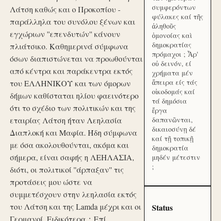
συμφερόντων
Λάτση καθώς και ο Προκοπίου -
φύλακες καί τῆς
παράλληλα του συνόλου ξένων και
ἀληθοῦς
εγχώριων ''επενδυτών'' κάνουν
ὁμονοίας καὶ
δημοκρατίας
πλιάτσικο. Καθημερινά σύμφωνα
πρόμαχοι ; Ἆρ'
όσων διαπιστώνεται να προωθούνται
οὐ δεινόν, εί
από κέντρα και παράκεντρα εκτός
χρήματα μέν
ἄπειρα είς τάς
του ΕΛΛΗΝΙΚΟΥ και των όμορων
οἰκοδομάς καί
δήμων καθίσταται ηλίου φαεινότερο
τά δημόσια
ότι το σχέδιο των πολιτικών και της
ἔργα
εταιρίας Λάτση ήταν Λεηλασία
δαπανῶνται,
δικαιοσύνῃ δέ
Διαπλοκή και Μαφία. Ήδη σύμφωνα
καί τῇ τοπικῇ
με όσα ακολουθούνται, ακόμα και
δημοκρατία
σήμερα, είναι σαφής η ΛΕΗΛΑΣΙΑ,
μηδέν μέτεστιν
;
διότι, οι πολιτικοί ''άρπαξαν'' τις
προτάσεις μου ώστε να
συμμετέσχουν στην λεηλασία εκτός
του Λάτση και της Lamda μέχρι και οι
Status
Γερμανοί. Ειδικότερα：Επί