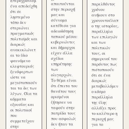
Ετεροχρονισμ
απαιτούνται
παρελθόντος
ένα απεδείχθη
στην περιοχή
χρόνου
ότι σε
μας και
ανήκουν στο
ληστεμένο
σύννομα
χρονοντούλαπ
τόπο δεν
κατέθεσα για
ο της ιστορίας,
στεριώνει
αδειοδότηση
παράλληλα
πραγματικός
τοπικού μέσου
των επιλογών
πολιτισμός και
κυβερνώντες
και των
διαρκώς
και δήμαρχοι
πολιτικών
ανακυκλώνετ
είχαν άλλα
τους, οι
αι το ίδιο
σχέδια
σημερινοί του
φαινόμενο
υπηρέτησης
παρόντος πως
κλεφτουριάς
των
πιστοποιούν
ξενόφερτων
ολιγαρχών.
ότι σε ένα
ώστε να
Το θέμα είναι
διαρκώς
μεγιστοποιούν
ότι έπειτα του
μεταβαλλόμεν
ται τα δις των
θανάτου τους
ο κόσμο
λίγων. Όλα τα
ορισμένοι
παράλληλα
κόμματα
ζήτησαν να
της ύλης
εξουσίας και
ταφούν στην
αλλάζει προς
οι πολιτικοί
πατρίδα τους
το καλύτερο η
που
που ασφαλώς
περιοχή μας
συμμετείχαν
δεν ήταν τα
για το
στην