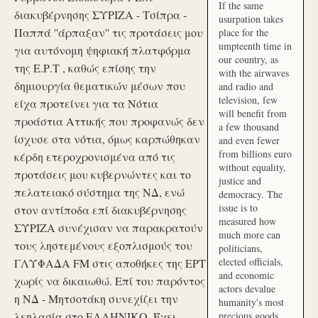
If the same
διακυβέρνησης ΣΥΡΙΖΑ - Τσίπρα -
usurpation takes
Παππά ''άρπαξαν'' τις προτάσεις μου
place for the
umpteenth time in
για αυτόνομη ψηφιακή πλατφόρμα
our country, as
της Ε.Ρ.Τ , καθώς επίσης την
with the airwaves
δημιουργία θεματικών μέσων που
and radio and
television, few
είχα προτείνει για τα Νότια
will benefit from
προάστια Αττικής που προφανώς δεν
a few thousand
ίσχυσε στα νότια, όμως καρπώθηκαν
and even fewer
from billions euro
κέρδη ετεροχρονισμένα από τις
without equality,
προτάσεις μου κυβερνώντες και το
justice and
πελατειακό σύστημα της ΝΔ, ενώ
democracy. The
issue is to
στον αντίποδα επί διακυβέρνησης
measured how
ΣΥΡΙΖΑ συνέχισαν να παρακρατούν
much more can
τους ληστεμένους εξοπλισμούς του
politicians,
elected officials,
ΓΛΥΦΑΔΑ FM στις αποθήκες της ΕΡΤ
and economic
χωρίς να δικαιωθώ. Επί του παρόντος
actors devalue
η ΝΔ - Μητσοτάκη συνεχίζει την
humanity's most
λεηλασία στο ΕΛΛΗΝΙΚΟ. Έχει
precious goods.