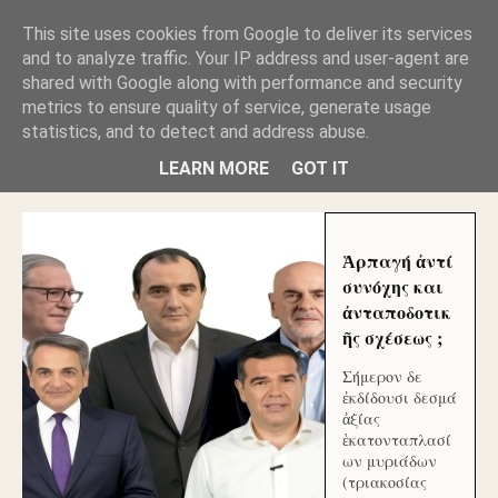
GLYFADAWEB: ΑΝΤΙ ΑΝΤΑΠΟΔΟΣΗΣ ΣΤΟΥΣ
This site uses cookies from Google to deliver its services
ΑΥΤΟΧΘΟΝΕΣ ΜΟΥ ΕΚΛΕΙΣΑΝ ΤΑ ΣΟΣΙΑΛ ΚΑΙ
and to analyze traffic. Your IP address and user-agent are
ΦΙΜΩΣΑΝ ΤΟ SITE. ΟΙ ΧΙΛΙΑΔΕΣ ΜΙΚΡΟΕΠΕΝΔΥΤΕΣ
ΕΠΕΝΔΥΣΑΤΕ ΓΙΑ ΛΕΗΛΑΣΙΑ ΚΑΙ ΕΓΚΛΗΜΑ ?
shared with Google along with performance and security
metrics to ensure quality of service, generate usage
statistics, and to detect and address abuse.
ΓΛΥΦΑΔΑ WEB |ΟΙ ΜΕΓΑΛΟΙ ΚΛΕΠΤΑΙ ΑΠΟ ΤΟ
ΜΙΚΡΟΝ ΑΠΑΓΟΥΣΙ
LEARN MORE
GOT IT
Ἁρπαγή ἀντί
συνόχης και
ἀνταποδοτικ
ῆς σχέσεως ;
Σήμερον δε
ἐκδίδουσι δεσμά
ἀξίας
ἑκατονταπλασί
ων μυριάδων
(τριακοσίας