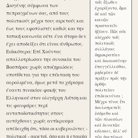
τοῖς ἔξωθεν
Διογένης σύμφωνα των
ἐχαρίζοντο, ἅμα
πεπραγμένων σας, από τους
δέ καί τῶν
κοινῶν
πολιτικούς μέχρι τους αιρετούς και
προστατεῖν
έως τους εφοπλιστές καθώς και την
ἠξίουν. Πῶς ούκ
τοπική κοινωνία ούτε ένα άτομο δεν
αἰσχρόν τοῖς
πολιτικοῖς
έχει αποδείξει ότι είναι άνθρωπος.
συλλόγοις
Ειδικότερα: Επί Χούντας
δημοκρατίαν
απαλλοτρίωσαν την συνοικία του
καὶ δικαιοσύνην
Βοσπόρου χωρίς αποζημιώσεις
ἐπαγγέλλεσθαι,
μηδεμίαν δέ
υποτίθεται για την επέκταση του
πράξιν πρός τήν
αερολιμένα, όμως μετά το χάρισμα
ὀρθήν
έναντι πινακίου φακής του
πολιτείαν
ἐπιδεικνύναι ;
Ελληνικού στον ολιγάρχη Λάτση και
Μέχρι τίνος ἔτι
τις φανφάρες περί
δουλοπρεπεῖς
ανταποδοτικότητας στους
ἐσόμεθα καὶ
τῶν πλουσίων
αυτόχθονες χωρίς αντίκρυσμα
καί δυνατῶν
απέδειχθη ότι, τόσο οι κυβερνώντες -
κόλακες, ἀλλ' ού
πολιτικοί - αιρετοί, όσο και η εταιρία
τῶν ἡμετέρων