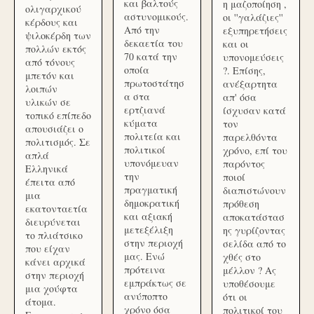
και βαλτούς
η μαζοποίηση ,
ολιγαρχικού
αστυνομικούς.
οι ''γαλάζιες''
κέρδους και
Από την
εξυπηρετήσεις
ψιλοκέρδη των
δεκαετία του
και οι
πολλών εκτός
70 κατά την
υπονομεύσεις
από τόνους
οποία
?. Επίσης,
μπετόν και
πρωτοστάτησ
ανέξαρτητα
λοιπών
α στα
απ' όσα
υλικών σε
ερτζιανά
ίσχυσαν κατά
τοπικό επίπεδο
κύματα
τον
απουσιάζει ο
πολιτεία και
παρελθόντα
πολιτισμός. Σε
πολιτικοί
χρόνο, επί του
απλά
υπονόμευαν
παρόντος
Ελληνικά
την
ποιοί
έπειτα από
πραγματική
διαπιστώνουν
μια
δημοκρατική
πρόθεση
εκατονταετία
και αξιακή
αποκατάστασ
διευρύνεται
μετεξέλιξη
ης γυρίζοντας
το πλιάτσικο
στην περιοχή
σελίδα από το
που είχαν
μας. Ενώ
χθές στο
κάνει αρχικά
πρότεινα
μέλλον ? Ας
στην περιοχή
εμπράκτως σε
υποθέσουμε
μια χούφτα
ανύποπτο
ότι οι
άτομα.
χρόνο όσα
πολιτικοί του