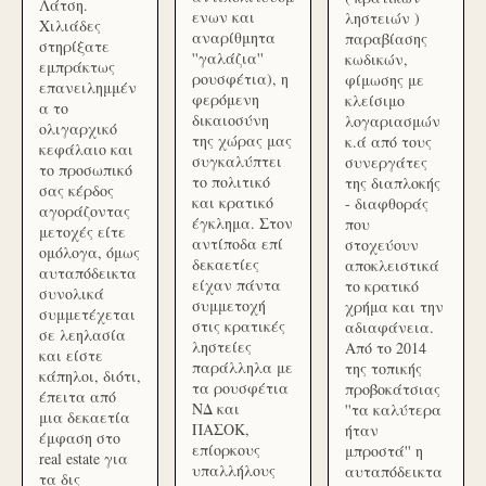
Λάτση.
ενων και
ληστειών )
Χιλιάδες
αναρίθμητα
παραβίασης
στηρίξατε
''γαλάζια''
κωδικών,
εμπράκτως
ρουσφέτια), η
φίμωσης με
επανειλημμέν
φερόμενη
κλείσιμο
α το
δικαιοσύνη
λογαριασμών
ολιγαρχικό
της χώρας μας
κ.ά από τους
κεφάλαιο και
συγκαλύπτει
συνεργάτες
το προσωπικό
το πολιτικό
της διαπλοκής
σας κέρδος
και κρατικό
- διαφθοράς
αγοράζοντας
έγκλημα. Στον
που
μετοχές είτε
αντίποδα επί
στοχεύουν
ομόλογα, όμως
δεκαετίες
αποκλειστικά
αυταπόδεικτα
είχαν πάντα
το κρατικό
συνολικά
συμμετοχή
χρήμα και την
συμμετέχεται
στις κρατικές
αδιαφάνεια.
σε λεηλασία
ληστείες
Από το 2014
και είστε
παράλληλα με
της τοπικής
κάπηλοι, διότι,
τα ρουσφέτια
προβοκάτσιας
έπειτα από
ΝΔ και
''τα καλύτερα
μια δεκαετία
ΠΑΣΟΚ,
ήταν
έμφαση στο
επίορκους
μπροστά'' η
real estate για
υπαλλήλους
αυταπόδεικτα
τα δις