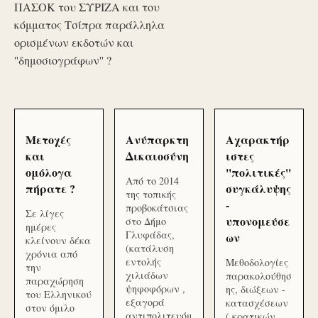
ΠΑΣΟΚ του ΣΥΡΙΖΑ και του
κόμματος Τσίπρα παράλληλα
ορισμένων εκδοτών και
''δημοσιογράφων'' ?
Μετοχές
Ανύπαρκτη
Αχαρακτήρ
και
Δικαιοσύνη
ιστες
ομόλογα
''πολιτικές''
Από το 2014
πήρατε ?
συγκάλυψης
της τοπικής
-
προβοκάτσιας
Σε λίγες
υπονομεύσε
στο Δήμο
ημέρες
Γλυφάδας,
ων
κλείνουν δέκα
(κατάλυση
χρόνια από
εντολής
Μεθοδολογίες
την
χιλιάδων
παρακολούθησ
παραχώρηση
ψηφοφόρων ,
ης, διώξεων -
του Ελληνικού
εξαγορά
κατασχέσεων
στον όμιλο
αντιπολιτευόμ
( κρατικών