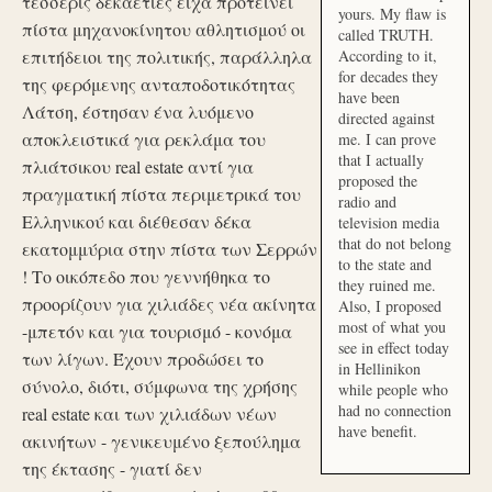
τέσσερις δεκαετίες είχα προτείνει
yours. My flaw is
πίστα μηχανοκίνητου αθλητισμού οι
called TRUTH.
επιτήδειοι της πολιτικής, παράλληλα
According to it,
for decades they
της φερόμενης ανταποδοτικότητας
have been
Λάτση, έστησαν ένα λυόμενο
directed against
αποκλειστικά για ρεκλάμα του
me. I can prove
that I actually
πλιάτσικου real estate αντί για
proposed the
πραγματική πίστα περιμετρικά του
radio and
Ελληνικού και διέθεσαν δέκα
television media
that do not belong
εκατομμύρια στην πίστα των Σερρών
to the state and
! Το οικόπεδο που γεννήθηκα το
they ruined me.
προορίζουν για χιλιάδες νέα ακίνητα
Also, I proposed
most of what you
-μπετόν και για τουρισμό - κονόμα
see in effect today
των λίγων. Έχουν προδώσει το
in Hellinikon
σύνολο, διότι, σύμφωνα της χρήσης
while people who
had no connection
real estate και των χιλιάδων νέων
have benefit.
ακινήτων - γενικευμένο ξεπούλημα
της έκτασης - γιατί δεν