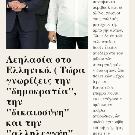
πεντήκοντα
ἀκριβῶς), και οι
ὀλίγοι ποιούσι
τους πολλούς
μετύχειν τῆς
ἁρπαγῆς αὐτῶν.
Ἰδίως δε ἐν τοῖς
τελευταίοις
δυσίν ἔτεσιν
ἀνεδέξαντο τον
Λεηλασία στο
ῥόλον τῶν
συνεργαζομένω
Ελληνικό. ( Τώρα
ν διοικητῶν, ἀπο
γνωρίζεις την
πολιτικῶν μέχρι
ἱερέων.
''δημοκρατία'',
Καθιστῶσι,
ἐπεμβαίνουσι
την
και μετέχουσιν
ἀμέσως ἐν
''δικαιοσύνη''
πλήθει
ἀνθρώπων, ὧν
και την
οὐδείς ἐγεννήθη
ἐπί τῆς γῆς, ἥτις
''αλληλεγγύη''
μετά την