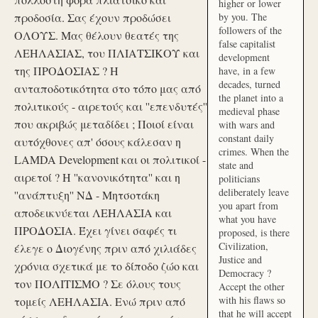
higher or lower
προδοσία. Σας έχουν προδώσει
by you. The
followers of the
ΟΛΟΥΣ. Μας θέλουν θεατές της
false capitalist
ΛΕΗΛΑΣΙΑΣ, του ΠΛΙΑΤΣΙΚΟΥ και
development
της ΠΡΟΔΟΣΙΑΣ ? Η
have, in a few
decades, turned
ανταποδοτικότητα στο τόπο μας από
the planet into a
πολιτικούς - αιρετούς και ''επενδυτές''
medieval phase
που ακριβώς μεταδίδει ; Ποιοί είναι
with wars and
constant daily
αυτόχθονες απ' όσους κάλεσαν η
crimes. When the
LAMDA Development και οι πολιτικοί -
state and
αιρετοί ? Η ''κανονικότητα'' και η
politicians
deliberately leave
''ανάπτυξη'' ΝΔ - Μητσοτάκη
you apart from
αποδεικνύεται ΛΕΗΛΑΣΙΑ και
what you have
ΠΡΟΔΟΣΙΑ. Έχει γίνει σαφές τι
proposed, is there
Civilization,
έλεγε ο Διογένης πριν από χιλιάδες
Justice and
χρόνια σχετικά με το δίποδο ζώο και
Democracy ?
τον ΠΟΛΙΤΙΣΜΟ ? Σε όλους τους
Accept the other
with his flaws so
τομείς ΛΕΗΛΑΣΙΑ. Ενώ πριν από
that he will accept