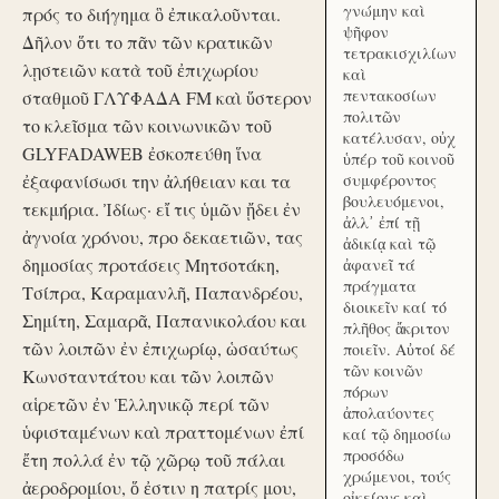
γνώμην καὶ
πρός το διήγημα ὃ ἐπικαλοῦνται.
ψῆφον
Δῆλον ὅτι το πᾶν τῶν κρατικῶν
τετρακισχιλίων
λῃστειῶν κατὰ τοῦ ἐπιχωρίου
καὶ
πεντακοσίων
σταθμοῦ ΓΛΥΦΑΔΑ FM καὶ ὕστερον
πολιτῶν
το κλεῖσμα τῶν κοινωνικῶν τοῦ
κατέλυσαν, οὐχ
GLYFADAWEB ἐσκοπεύθη ἵνα
ὑπέρ τοῦ κοινοῦ
ἐξαφανίσωσι την ἀλήθειαν και τα
συμφέροντος
βουλευόμενοι,
τεκμήρια. Ἰδίως· εἴ τις ὑμῶν ᾔδει ἐν
ἀλλ᾽ ἐπί τῇ
ἀγνοία χρόνου, προ δεκαετιῶν, τας
ἀδικίᾳ καὶ τῷ
δημοσίας προτάσεις Μητσοτάκη,
ἀφανεῖ τά
πράγματα
Τσίπρα, Καραμανλῆ, Παπανδρέου,
διοικεῖν καί τό
Σημίτη, Σαμαρᾶ, Παπανικολάου και
πλῆθος ἄκριτον
τῶν λοιπῶν ἐν ἐπιχωρίῳ, ὡσαύτως
ποιεῖν. Αὐτοί δέ
τῶν κοινῶν
Κωνσταντάτου και τῶν λοιπῶν
πόρων
αἱρετῶν ἐν Ἑλληνικῷ περί τῶν
ἀπολαύοντες
ὑφισταμένων καὶ πραττομένων ἐπί
καί τῷ δημοσίω
προσόδω
ἔτη πολλά ἐν τῷ χῶρῳ τοῦ πάλαι
χρώμενοι, τούς
ἀεροδρομίου, ὅ ἐστιν η πατρίς μου,
οἰκείους καὶ