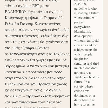
Also, the
κάποια σχέση η ΕΡΤ με το
guideline is who
ΕΛΛΗΝΙΚΟ, έχει κάποια σχέση ο
is shaping a future
Κουρτάκης η μήπως οι Γερμανοί ?
where crime will
prevail
Ειδικά ο Γιάννης Κωνσταντάτος
everywhere.
οφείλει πλέον να γνωρίζει ότι ''ουδείς
Materialistic
αναντικατάστατος'', ειδικά όταν όλα
development
without real social
από τους επενδυτές θα γινόντουσαν
cohesion and the
για εμάς εξασφαλίζοντας
achievements for
ανταποδοτικότητα στους αυτόχθονες,
which people
fought for
ενώ όλα γίνονται χωρίς εμάς και σε
centuries and shed
βάρος ημών. Από το δικό μου μετερίζι
much blood does
κατέθεσα τις προτάσεις μου τόσο
not ensure a
viable and healthy
στην εταιρία Λάτση όσο στον Δήμο
future. In a
Ελληνικού και τον Προκοπίου χωρίς
society where
ίχνος ενεργειών τους. Το σχέδιο
crime now
dominates on a
πολιτικών - αιρετών - διαπλεκομένων
daily basis, the
και των τσιρακίων τους ήταν για
bar is set either
πολλοστή φορά πλιάτσικο και