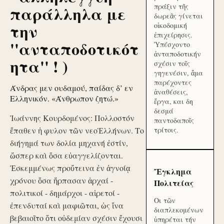
πράξιν τῆς
παράλληλα με
δωρεᾶς γίνεται
την
οἰκοδομική
ἐπιχείρησις.
''ανταποδοτικότ
Ὑπέσχοντο
ἀνταποδοτικήν
ητα'' ! )
σχέσιν τοῖς
γηγενέσιν, ἅμα
παρέχοντες
Άνδρας μεν ουδαμού, παίδας δ’ εν
ἀναθέσεις,
Ελληνικόν. «Άνθρωπον ζητώ.»
ἔργα, και δη
δεσμά
Ἰωάννης Κουρδομένος: Πολλοστόν
παντοδαποῖς
ἔπαθεν ἡ φυλον τῶν νεοἙλλήνων. Το
τρίτοις.
διήγημά των δολία μηχανή ἐστίν,
ὥσπερ καὶ ὅσα εὐαγγελίζονται.
Ἐσκεμμένως προὔτεινα ἐν ἀγνοίᾳ
Ἔγκλημα
χρόνου ὅσα ἥρπασαν ἀρχαί -
Πολιτείας
πολιτικοί - δημάρχοι - αἱρετοί -
Οι τῶν
ἐπενδυταί καὶ μαφιῶται, ὡς ἵνα
διαπλεκομένων
βεβαιοῖτο ὅτι οὐδεμίαν σχέσιν ἔχουσι
ὑπηρέται τήν